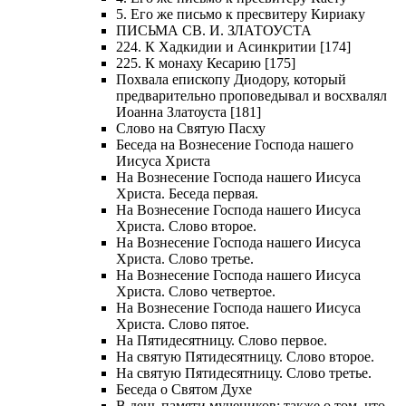
5. Его же письмо к пресвитеру Кириаку
ПИСЬМА СВ. И. ЗЛАТОУСТА
224. К Хадкидии и Асинкритии [174]
225. К монаху Кесарию [175]
Похвала епископу Диодору, который
предварительно проповедывал и восхвалял
Иоанна Златоуста [181]
Слово на Святую Пасху
Беседа на Вознесение Господа нашего
Иисуса Христа
На Вознесение Господа нашего Иисуса
Христа. Беседа первая.
На Вознесение Господа нашего Иисуса
Христа. Слово второе.
На Вознесение Господа нашего Иисуса
Христа. Слово третье.
На Вознесение Господа нашего Иисуса
Христа. Слово четвертое.
На Вознесение Господа нашего Иисуса
Христа. Слово пятое.
На Пятидесятницу. Слово первое.
На святую Пятидесятницу. Слово второе.
На святую Пятидесятницу. Слово третье.
Беседа о Святом Духе
В день памяти мучеников; также о том, что