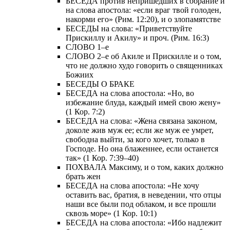
БЕСЕДА против непришедших в собрание и
на слова апостола: «если враг твой голоден,
накорми его» (Рим. 12:20), и о злопамятстве
БЕСЕДЫ на слова: «Приветствуйте
Прискиллу и Акилу» и проч. (Рим. 16:3)
СЛОВО 1–е
СЛОВО 2–е об Акиле и Прискилле и о том,
что не должно худо говорить о священниках
Божиих
БЕСЕДЫ О БРАКЕ
БЕСЕДА на слова апостола: «Но, во
избежание блуда, каждый имей свою жену»
(1 Кор. 7:2)
БЕСЕДА на слова: «Жена связана законом,
доколе жив муж ее; если же муж ее умрет,
свободна выйти, за кого хочет, только в
Господе. Но она блаженнее, если останется
так» (1 Кор. 7:39–40)
ПОХВАЛА Максиму, и о том, каких должно
брать жен
БЕСЕДА на слова апостола: «Не хочу
оставить вас, братия, в неведении, что отцы
наши все были под облаком, и все прошли
сквозь море» (1 Кор. 10:1)
БЕСЕДА на слова апостола: «Ибо надлежит