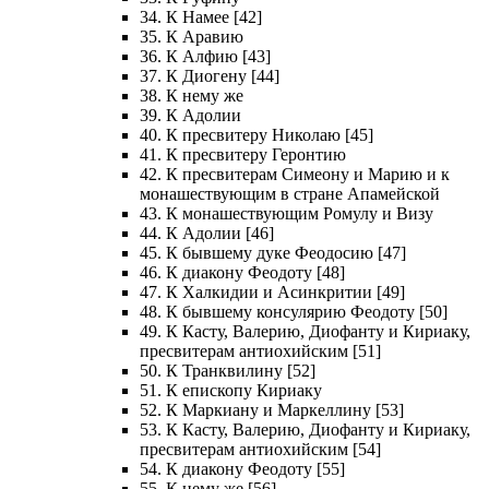
34. К Намее [42]
35. К Аравию
36. К Алфию [43]
37. К Диогену [44]
38. К нему же
39. К Адолии
40. К пресвитеру Николаю [45]
41. К пресвитеру Геронтию
42. К пресвитерам Симеону и Марию и к
монашествующим в стране Апамейской
43. К монашествующим Ромулу и Визу
44. К Адолии [46]
45. К бывшему дуке Феодосию [47]
46. К диакону Феодоту [48]
47. К Халкидии и Асинкритии [49]
48. К бывшему консулярию Феодоту [50]
49. К Касту, Валерию, Диофанту и Кириаку,
пресвитерам антиохийским [51]
50. К Транквилину [52]
51. К епископу Кириаку
52. К Маркиану и Маркеллину [53]
53. К Касту, Валерию, Диофанту и Кириаку,
пресвитерам антиохийским [54]
54. К диакону Феодоту [55]
55. К нему же [56]