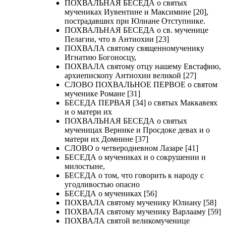
ПОХВАЛЬНАЯ БЕСЕДА о святых
мучениках Иувентине и Максимине [20],
пострадавших при Юлиане Отступнике.
ПОХВАЛЬНАЯ БЕСЕДА о св. мученице
Пелагии, что в Антиохии [23]
ПОХВАЛА святому священномученику
Игнатию Богоносцу,
ПОХВАЛА святому отцу нашему Евстафию,
архиепископу Антиохии великой [27]
СЛОВО ПОХВАЛЬНОЕ ПЕРВОЕ о святом
мученике Романе [31]
БЕСЕДА ПЕРВАЯ [34] о святых Маккавеях
и о матери их
ПОХВАЛЬНАЯ БЕСЕДА о святых
мученицах Вернике и Просдоке девах и о
матери их Домнине [37]
СЛОВО о четверодневном Лазаре [41]
БЕСЕДА о мучениках и о сокрушении и
милостыне,
БЕСЕДА о том, что говорить к народу с
угодливостью опасно
БЕСЕДА о мучениках [56]
ПОХВАЛА святому мученику Юлиану [58]
ПОХВАЛА святому мученику Варлааму [59]
ПОХВАЛА святой великомученице