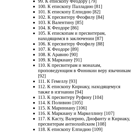
99. К епископу Феодору [79]
100. К епископу Палладию [81]
101. К епископу Елпидию [82]
102. К пресвитеру Феофилу [84]
103. К Валентину [85]
104. К Феодоре [86]
105. К епископам и пресвитерам,
находящимся в заключении [87]
106. К пресвитеру Феофилу [88]
107. К Феодоре [89]
108. К Аравию [90]
109. К Маркиану [91]
110. К пресвитерам и монахам,
проповедующим в Финикии веру язычникам
[92]
111. К Гемеллу [93]
112. К епископу Кириаку, находящемуся
также в изгнании [94]
113. К пресвитеру Руфину [104]
114. К Поливию [105]
115. К Мариниану [106]
116. К Маркиану и Маркеллину [107]
117. К Касту, Валерию, Диофанту и Кириаку,
пресвитерам антиохийским [108]
118. К епископу Елпидию [109]