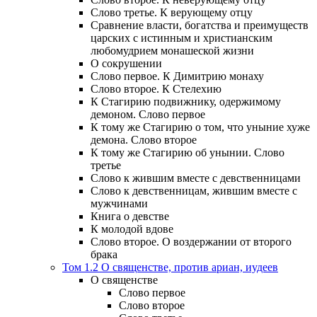
Слово третье. К верующему отцу
Сравнение власти, богатства и преимуществ
царских с истинным и христианским
любомудрием монашеской жизни
О сокрушении
Слово первое. К Димитрию монаху
Слово второе. К Стелехию
К Стагирию подвижнику, одержимому
демоном. Слово первое
К тому же Стагирию о том, что уныние хуже
демона. Слово второе
К тому же Стагирию об унынии. Слово
третье
Слово к жившим вместе с девственницами
Слово к девственницам, жившим вместе с
мужчинами
Книга о девстве
К молодой вдове
Слово второе. О воздержании от второго
брака
Том 1.2 О священстве, против ариан, иудеев
О священстве
Слово первое
Слово второе