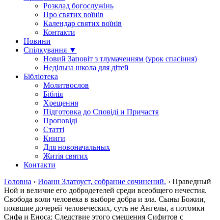
Розклад богослужінь
Про святих воїнів
Календар святих воїнів
Контакти
Новини
Спілкування ▼
Новий Заповіт з тлумаченням (урок спасіння)
Недільна школа для дітей
Бібліотека
Молитвослов
Біблія
Хрещення
Підготовка до Сповіді и Причастя
Проповіді
Статті
Книги
Для новоначальных
Житія святих
Контакти
Головна
›
Иоанн Златоуст, собрание сочинений.
›
Праведный
Ной и величие его добродетелей среди всеобщего нечестия.
Свобода воли человека в выборе добра и зла. Сыны Божии,
появшие дочерей человеческих, суть не Ангелы, а потомки
Сифа и Еноса; Следствие этого смешения Сифитов с