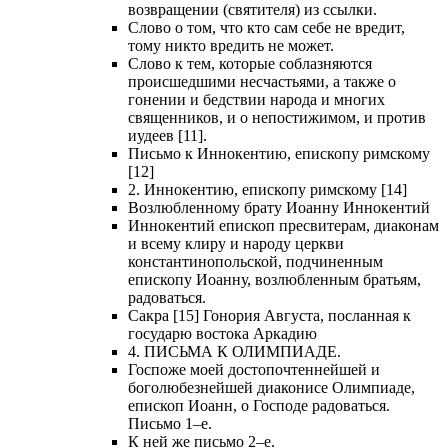
возвращении (святителя) из ссылки.
Слово о том, что кто сам себе не вредит,
тому никто вредить не может.
Слово к тем, которые соблазняются
происшедшими несчастьями, а также о
гонении и бедствии народа и многих
священников, и о непостижимом, и против
иудеев [11].
Письмо к Иннокентию, епископу римскому
[12]
2. Иннокентию, епископу римскому [14]
Возлюбленному брату Иоанну Иннокентий
Иннокентий епископ пресвитерам, диаконам
и всему клиру и народу церкви
константинопольской, подчиненным
епископу Иоанну, возлюбленным братьям,
радоваться.
Сакра [15] Гонория Августа, посланная к
государю востока Аркадию
4. ПИСЬМА К ОЛИМПИАДЕ.
Госпоже моей достопочтеннейшей и
боголюбезнейшей диаконисе Олимпиаде,
епископ Иоанн, о Господе радоваться.
Письмо 1–е.
К ней же письмо 2–е.