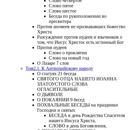
Слово четвертое
Слово пятое
Слово шестое
Беседа по рукоположении во
пресвитера
Против аномеев не признававших божество
Христа
Разсуждение против иудеев и язычников о
том, что Иисус Христос есть истинный Бог
Против иудеев
Слово о проклятии
Слово на новый год
О Лазаре 7 слов
Том2.1. К Антиохийскому народу
О статуях 21 беседа
СВЯТОГО ОТЦА НАШЕГО ИОАННА
ЗЛАТОУСТОГО СЛОВА
ОГЛАСИТЕЛЬНЫЕ
О ДЬЯВОЛЕ
О ПОКАЯНИИ 9 бесед
ПОХВАЛЬНЫЕ БЕСЕДЫ на праздники
Господни и святых
БЕСЕДА в день Рождества Спасителя
нашего Иисуса Христа,
СЛОВО в день Богоявления,