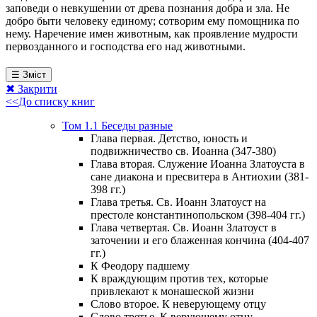
заповеди о невкушении от древа познания добра и зла. Не
добро быти человеку единому; сотворим ему помощника по
нему. Наречение имен животным, как проявление мудрости
первозданного и господства его над животными.
☰ Зміст
✖ Закрити
<<До списку книг
Том 1.1 Беседы разные
Глава первая. Детство, юность и
подвижничество св. Иоанна (347-380)
Глава вторая. Служение Иоанна Златоуста в
сане диакона и пресвитера в Антиохии (381-
398 гг.)
Глава третья. Св. Иоанн Златоуст на
престоле константинопольском (398-404 гг.)
Глава четвертая. Св. Иоанн Златоуст в
заточении и его блаженная кончина (404-407
гг.)
К Феодору падшему
К враждующим против тех, которые
привлекают к монашеской жизни
Слово второе. К неверующему отцу
Слово третье. К верующему отцу