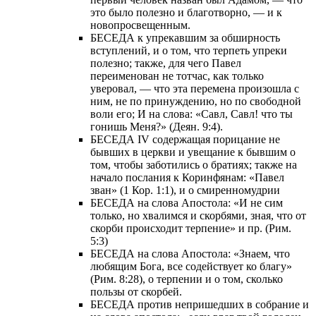
это было полезно и благотворно, — и к
новопросвещенным.
БЕСЕДА к упрекавшим за обширность
вступлений, и о том, что терпеть упреки
полезно; также, для чего Павел
переименован не тотчас, как только
уверовал, — что эта перемена произошла с
ним, не по принуждению, но по свободной
воли его; И на слова: «Савл, Савл! что ты
гонишь Меня?» (Деян. 9:4).
БЕСЕДА IV содержащая порицание не
бывших в церкви и увещание к бывшим о
том, чтобы заботились о братиях; также на
начало послания к Коринфянам: «Павел
зван» (1 Кор. 1:1), и о смиренномудрии
БЕСЕДА на слова Апостола: «И не сим
только, но хвалимся и скорбями, зная, что от
скорби происходит терпение» и пр. (Рим.
5:3)
БЕСЕДА на слова Апостола: «Знаем, что
любящим Бога, все содействует ко благу»
(Рим. 8:28), о терпении и о том, сколько
пользы от скорбей.
БЕСЕДА против непришедших в собрание и