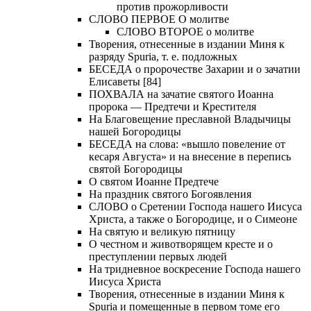
против прожорливости
СЛОВО ПЕРВОЕ О молитве
СЛОВО ВТОРОЕ о молитве
Творения, отнесенные в издании Миня к
разряду Spuria, т. е. подложных
БЕСЕДА о пророчестве Захарии и о зачатии
Елисаветы [84]
ПОХВАЛА на зачатие святого Иоанна
пророка — Предтечи и Крестителя
На Благовещение преславной Владычицы
нашей Богородицы
БЕСЕДА на слова: «вышло повеление от
кесаря Августа» и на внесение в перепись
святой Богородицы
О святом Иоанне Предтече
На праздник святого Богоявления
СЛОВО о Сретении Господа нашего Иисуса
Христа, а также о Богородице, и о Симеоне
На святую и великую пятницу
О честном и животворящем кресте и о
преступлении первых людей
На тридневное воскресение Господа нашего
Иисуса Христа
Творения, отнесенные в издании Миня к
Spuria и помещенные в первом томе его