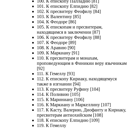
100. К епископу Палладию [81]
101. К епископу Елпидию [82]
102. К пресвитеру Феофилу [84]
103. К Валентину [85]
104. К Феодоре [86]
105. К епископам и пресвитерам,
находящимся в заключении [87]
106. К пресвитеру Феофилу [88]
107. К Феодоре [89]
108. К Аравию [90]
109. К Маркиану [91]
110. К пресвитерам и монахам,
проповедующим в Финикии веру язычникам
[92]
111. К Гемеллу [93]
112. К епископу Кириаку, находящемуся
также в изгнании [94]
113. К пресвитеру Руфину [104]
114. К Поливию [105]
115. К Мариниану [106]
116. К Маркиану и Маркеллину [107]
117. К Касту, Валерию, Диофанту и Кириаку,
пресвитерам антиохийским [108]
118. К епископу Елпидию [109]
119. К Гемеллу