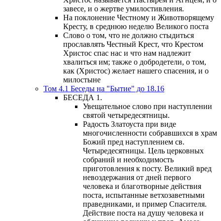
завесе, и о жертве умилостивления.
На поклонение Честному и Животворящему
Кресту, в среднюю неделю Великого поста
Слово о том, что не должно стыдиться
прославлять Честный Крест, что Крестом
Христос спас нас и что нам надлежит
хвалиться им; также о добродетели, о том,
как (Христос) желает нашего спасения, и о
милостыне
Том 4.1 Беседы на "Бытие" до 18.16
БЕСЕДА 1.
Увещательное слово при наступлении
святой четыредесятницы.
Радость Златоуста при виде
многочисленности собравшихся в храм
Божий пред наступлением св.
Четыредесятницы. Цель церковных
собраний и необходимость
приготовления к посту. Великий вред
невоздержания от дней первого
человека и благотворные действия
поста, испытанные ветхозаветными
праведниками, и пример Спасителя.
Действие поста на душу человека и