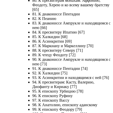
80. К пресвитерам монахам: Аффонию,
Феодоту, Херею и ко всему вашему братству
[65]
81. К диакониссе Пентадии
82. К Пеанию
83. К диакониссе Ампрукле и находящимся с
нею [66]
84. К пресвитеру Ипатию [67]
85. К Халкидии [68]
86. К Асинкритии [69]
87. К Маркиану и Маркеллину [70]
88. К пресвитеру Северу [71]
89. К чтецу Феодоту [72]
90. К диакониссе Ампрукле и находящимся с
нею [73]
91. К диакониссе Пентадии [74]
92. К Халкидии [75]
93. К Асинкритии и находящимся с ней [76]
94. К пресвитерам: Касту, Валерию,
Диофанту и Кириаку [77]
95. К епископу Урбицию [78]
96. К епископу Руфину
97. К епископу Вассу
98. К Анатолию, епископу аданскому
99. К епископу Феодору [79]