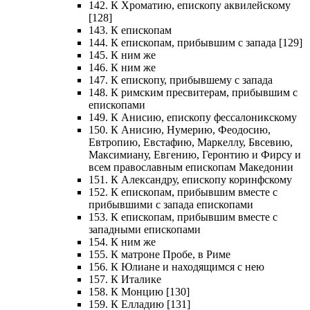
142. К Хроматию, епископу аквилейскому
[128]
143. К епископам
144. К епископам, прибывшим с запада [129]
145. К ним же
146. К ним же
147. К епископу, прибывшему с запада
148. К римским пресвитерам, прибывшим с
епископами
149. К Анисию, епископу фессалоникскому
150. К Анисию, Нумерию, Феодосию,
Евтропию, Евстафию, Маркеллу, Бвсевию,
Максимиану, Евгению, Геронтию и Фирсу и
всем православным епископам Македонии
151. К Александру, епископу коринфскому
152. К епископам, прибывшим вместе с
прибывшими с запада епископами
153. К епископам, прибывшим вместе с
западными епископами
154. К ним же
155. К матроне Пробе, в Риме
156. К Юлиане и находящимся с нею
157. К Италике
158. К Монцию [130]
159. К Елладию [131]