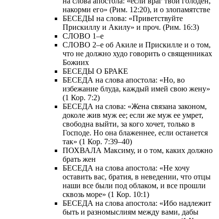
на слова апостола: «если враг твой голоден,
накорми его» (Рим. 12:20), и о злопамятстве
БЕСЕДЫ на слова: «Приветствуйте
Прискиллу и Акилу» и проч. (Рим. 16:3)
СЛОВО 1–е
СЛОВО 2–е об Акиле и Прискилле и о том,
что не должно худо говорить о священниках
Божиих
БЕСЕДЫ О БРАКЕ
БЕСЕДА на слова апостола: «Но, во
избежание блуда, каждый имей свою жену»
(1 Кор. 7:2)
БЕСЕДА на слова: «Жена связана законом,
доколе жив муж ее; если же муж ее умрет,
свободна выйти, за кого хочет, только в
Господе. Но она блаженнее, если останется
так» (1 Кор. 7:39–40)
ПОХВАЛА Максиму, и о том, каких должно
брать жен
БЕСЕДА на слова апостола: «Не хочу
оставить вас, братия, в неведении, что отцы
наши все были под облаком, и все прошли
сквозь море» (1 Кор. 10:1)
БЕСЕДА на слова апостола: «Ибо надлежит
быть и разномыслиям между вами, дабы