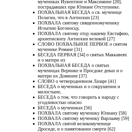
мучениках Иувентине и Максимине [20],
пострадавших при Юлиане Отступнике.
ПОХВАЛЬНАЯ БЕСЕДА о св. мученице
Пелагии, что в Антиохии [23]
ПОХВАЛА святому священномученику
Игнатию Богоносцу,
ПОХВАЛА святому отцу нашему Евстафию,
архиепископу Антиохии великой [27]
СЛОВО ПОХВАЛЬНОЕ ПЕРВОЕ о святом
мученике Романе [31]
БЕСЕДА ПЕРВАЯ [34] о святых Маккавеях
и о матери их
ПОХВАЛЬНАЯ БЕСЕДА о святых
мученицах Вернике и Просдоке девах и о
матери их Домнине [37]
СЛОВО о четверодневном Лазаре [41]
БЕСЕДА о мучениках и о сокрушении и
милостыне,
БЕСЕДА о том, что говорить к народу с
угодливостью опасно
БЕСЕДА о мучениках [56]
ПОХВАЛА святому мученику Юлиану [58]
ПОХВАЛА святому мученику Варлааму [59]
ПОХВАЛА святой великомученице
Дросиде, и о памятовании смерти [62]