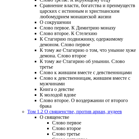
Сравнение власти, богатства и преимуществ
царских с истинным и христианским
любомудрием монашеской жизни
О сокрушении
Слово первое. К Димитрию монаху
Слово второе. К Стелехию
К Стагирию подвижнику, одержимому
демоном. Слово первое
К тому же Стагирию о том, что уныние хуже
демона. Слово второе
К тому же Стагирию об унынии. Слово
третье
Слово к жившим вместе с девственницами
Слово к девственницам, жившим вместе с
мужчинами
Книга о девстве
К молодой вдове
Слово второе. О воздержании от второго
брака
Том 1.2 О священстве, против ариан, иудеев
О священстве
Слово первое
Слово второе
Слово третье