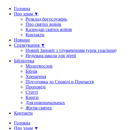
Головна
Про храм ▼
Розклад богослужінь
Про святих воїнів
Календар святих воїнів
Контакти
Новини
Спілкування ▼
Новий Заповіт з тлумаченням (урок спасіння)
Недільна школа для дітей
Бібліотека
Молитвослов
Біблія
Хрещення
Підготовка до Сповіді и Причастя
Проповіді
Статті
Книги
Для новоначальных
Житія святих
Контакти
Головна
Про храм ▼