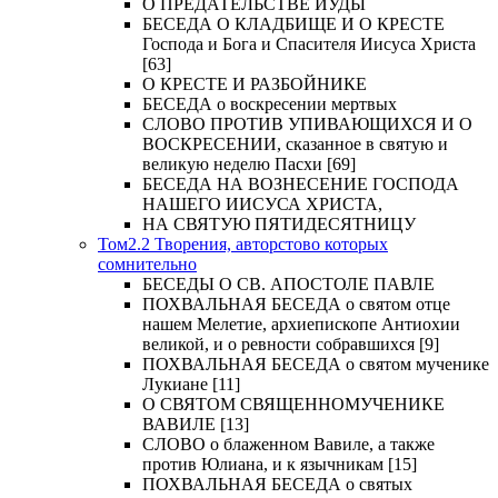
О ПРЕДАТЕЛЬСТВЕ ИУДЫ
БЕСЕДА О КЛАДБИЩЕ И О КРЕСТЕ
Господа и Бога и Спасителя Иисуса Христа
[63]
О КРЕСТЕ И РАЗБОЙНИКЕ
БЕСЕДА о воскресении мертвых
СЛОВО ПРОТИВ УПИВАЮЩИХСЯ И О
ВОСКРЕСЕНИИ, сказанное в святую и
великую неделю Пасхи [69]
БЕСЕДА НА ВОЗНЕСЕНИЕ ГОСПОДА
НАШЕГО ИИСУСА ХРИСТА,
НА СВЯТУЮ ПЯТИДЕСЯТНИЦУ
Том2.2 Творения, авторстово которых
сомнительно
БЕСЕДЫ О СВ. АПОСТОЛЕ ПАВЛЕ
ПОХВАЛЬНАЯ БЕСЕДА о святом отце
нашем Мелетие, архиепископе Антиохии
великой, и о ревности собравшихся [9]
ПОХВАЛЬНАЯ БЕСЕДА о святом мученике
Лукиане [11]
О СВЯТОМ СВЯЩЕННОМУЧЕНИКЕ
ВАВИЛЕ [13]
СЛОВО о блаженном Вавиле, а также
против Юлиана, и к язычникам [15]
ПОХВАЛЬНАЯ БЕСЕДА о святых