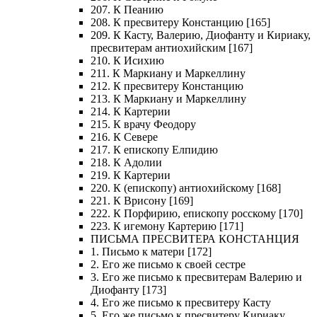
207. К Пеанию
208. К пресвитеру Констанцию [165]
209. К Касту, Валерию, Диофанту и Кириаку,
пресвитерам антиохийским [167]
210. К Исихию
211. К Маркиану и Маркеллину
212. К пресвитеру Констанцию
213. К Маркиану и Маркеллину
214. К Картерии
215. К врачу Феодору
216. К Севере
217. К епископу Елпидию
218. К Адолии
219. К Картерии
220. К (епископу) антиохийскому [168]
221. К Врисону [169]
222. К Порфирию, епископу росскому [170]
223. К игемону Картерию [171]
ПИСЬМА ПРЕСВИТЕРА КОНСТАНЦИЯ
1. Письмо к матери [172]
2. Его же письмо к своей сестре
3. Его же письмо к пресвитерам Валерию и
Диофанту [173]
4. Его же письмо к пресвитеру Касту
5. Его же письмо к пресвитеру Кириаку