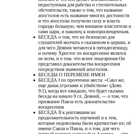
недоступным для рабства и стеснительных
обстоятельств, также о том, что название
апостолов есть название многих достоинств
и что апостолы получили силу и власть
гораздо большую, чем внешние властители и
сами цари, и наконец к новопросвещенным.
БЕСЕДА о том, что не безопасно для
слушателей молчать о сказанном в церкви, и
для чего Деяния читаются в пятидесятницу,
и почему Христос по воскресении являлся
не всем, и о том, что яснее лицезрения Он
представил доказательства воскресения
посредством знамений апостолов.
БЕСЕДЫ О ПЕРЕМЕНЕ ИМЕН
БЕСЕДА I по прочтении места: «Савл же,
еще дыша угрозами и убийством» (Деян.
9:1), когда все ожидали, что будет сказана
беседа на начало 9 гл. Деяний, — о том, что
призвание Павла есть доказательство
воскресения
БЕСЕДА II к роптавшим на
продолжительность поучений и к тем,
которые недовольны были краткостью их; об
имени Савла и Павла, и о том, для чего
первый человек назван был Адамом, — что