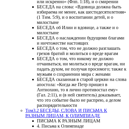
или искренно» (Флп. 1:18), и о смирении
БЕСЕДА на слова: «Вдовица должна быть
избираема не менее, как шестидесятилетняя»
(1 Тим. 5:9), и о воспитании детей, и о
милостыне
БЕСЕДА об Илии и вдовице, а также и о
милостыне
БЕСЕДА о наслаждении будущими благами
и ничтожестве настоящих
БЕСЕДА о том, что не должно разглашать
грехов братий и молиться о вреде врагам
БЕСЕДА о том, что никому не должно
отчаиваться, ни молиться о вреде врагам, ни
падать духом, не получая просимого; также к
мужьям о сохранении мира с женами
БЕСЕДА сказанная в старой церкви на слова
апостола: «Когда же Петр пришел в
Антиохию, то я лично противостал ему»
(Гал. 2:11), и (в ней святитель) доказывает,
что это событие было не распрею, а делом
распорядительности
Том3.2 БЕСЕДЫ, СЛОВА И ПИСЬМА К
РАЗНЫМ ЛИЦАМ, К ОЛИМПИАДЕ
ПИСЬМА К РАЗНЫМ ЛИЦАМ
4. Письма к Олимпиаде