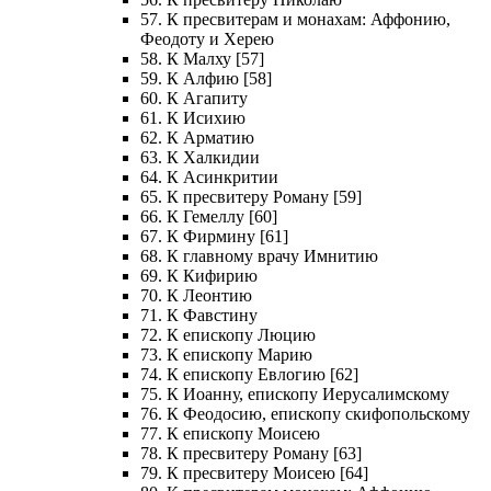
57. К пресвитерам и монахам: Аффонию,
Феодоту и Херею
58. К Малху [57]
59. К Алфию [58]
60. К Агапиту
61. К Исихию
62. К Арматию
63. К Халкидии
64. К Асинкритии
65. К пресвитеру Роману [59]
66. К Гемеллу [60]
67. К Фирмину [61]
68. К главному врачу Имнитию
69. К Кифирию
70. К Леонтию
71. К Фавстину
72. К епископу Люцию
73. К епископу Марию
74. К епископу Евлогию [62]
75. К Иоанну, епископу Иерусалимскому
76. К Феодосию, епископу скифопольскому
77. К епископу Моисею
78. К пресвитеру Роману [63]
79. К пресвитеру Моисею [64]