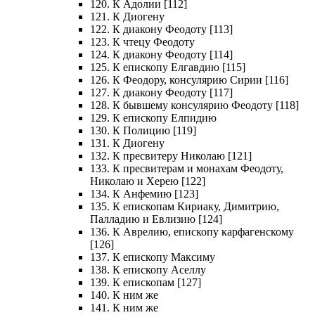
120. К Адолии [112]
121. К Диогену
122. К диакону Феодоту [113]
123. К чтецу Феодоту
124. К диакону Феодоту [114]
125. К епископу Елгавдию [115]
126. К Феодору, консулярию Сирии [116]
127. К диакону Феодоту [117]
128. К бывшему консулярию Феодоту [118]
129. К епископу Елпидию
130. К Полицию [119]
131. К Диогену
132. К пресвитеру Николаю [121]
133. К пресвитерам и монахам Феодоту,
Николаю и Херею [122]
134. К Анфемию [123]
135. К епископам Кириаку, Димитрию,
Палладию и Евлизию [124]
136. К Аврелию, епископу карфагенскому
[126]
137. К епископу Максиму
138. К епископу Аселлу
139. К епископам [127]
140. К ним же
141. К ним же