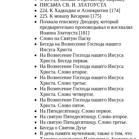
ПИСЬМА СВ. И. ЗЛАТОУСТА
224. К Хадкидии и Асинкритии [174]
225. К монаху Кесарию [175]
Похвала епископу Диодору, который
предварительно проповедывал и восхвалял
Иоанна Златоуста [181]
Слово на Святую Пасху
Беседа на Вознесение Господа нашего
Иисуса Христа
На Вознесение Господа нашего Иисуса
Христа. Беседа первая.
На Вознесение Господа нашего Иисуса
Христа. Слово второе.
На Вознесение Господа нашего Иисуса
Христа. Слово третье.
На Вознесение Господа нашего Иисуса
Христа. Слово четвертое.
На Вознесение Господа нашего Иисуса
Христа. Слово пятое.
На Пятидесятницу. Слово первое.
На святую Пятидесятницу. Слово второе.
На святую Пятидесятницу. Слово третье.
Беседа о Святом Духе
В день памяти мучеников; также о том, что
Христос называется Пастырем и Агнцем; и о