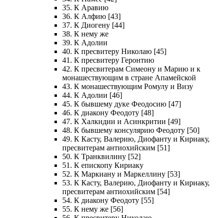
35. К Аравию
36. К Алфию [43]
37. К Диогену [44]
38. К нему же
39. К Адолии
40. К пресвитеру Николаю [45]
41. К пресвитеру Геронтию
42. К пресвитерам Симеону и Марию и к
монашествующим в стране Апамейской
43. К монашествующим Ромулу и Визу
44. К Адолии [46]
45. К бывшему дуке Феодосию [47]
46. К диакону Феодоту [48]
47. К Халкидии и Асинкритии [49]
48. К бывшему консулярию Феодоту [50]
49. К Касту, Валерию, Диофанту и Кириаку,
пресвитерам антиохийским [51]
50. К Транквилину [52]
51. К епископу Кириаку
52. К Маркиану и Маркеллину [53]
53. К Касту, Валерию, Диофанту и Кириаку,
пресвитерам антиохийским [54]
54. К диакону Феодоту [55]
55. К нему же [56]
56. К пресвитеру Николаю