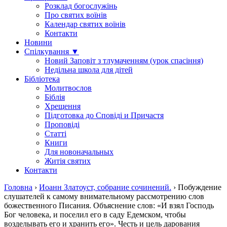
Розклад богослужінь
Про святих воїнів
Календар святих воїнів
Контакти
Новини
Спілкування ▼
Новий Заповіт з тлумаченням (урок спасіння)
Недільна школа для дітей
Бібліотека
Молитвослов
Біблія
Хрещення
Підготовка до Сповіді и Причастя
Проповіді
Статті
Книги
Для новоначальных
Житія святих
Контакти
Головна
›
Иоанн Златоуст, собрание сочинений.
›
Побуждение
слушателей к самому внимательному рассмотрению слов
божественного Писания. Объяснение слов: «И взял Господь
Бог человека, и поселил его в саду Едемском, чтобы
возделывать его и хранить его». Честь и цель дарования