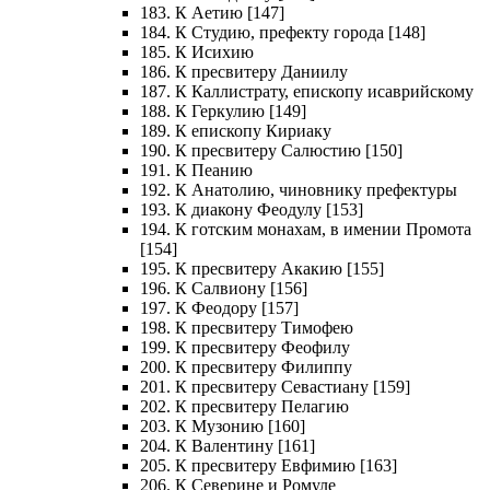
183. К Аетию [147]
184. К Студию, префекту города [148]
185. К Исихию
186. К пресвитеру Даниилу
187. К Каллистрату, епископу исаврийскому
188. К Геркулию [149]
189. К епископу Кириаку
190. К пресвитеру Салюстию [150]
191. К Пеанию
192. К Анатолию, чиновнику префектуры
193. К диакону Феодулу [153]
194. К готским монахам, в имении Промота
[154]
195. К пресвитеру Акакию [155]
196. К Салвиону [156]
197. К Феодору [157]
198. К пресвитеру Тимофею
199. К пресвитеру Феофилу
200. К пресвитеру Филиппу
201. К пресвитеру Севастиану [159]
202. К пресвитеру Пелагию
203. К Музонию [160]
204. К Валентину [161]
205. К пресвитеру Евфимию [163]
206. К Северине и Ромуле