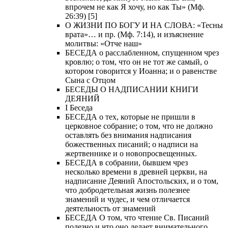
впрочем не как Я хочу, но как Ты» (Мф.
26:39) [5]
О ЖИЗНИ ПО БОГУ И НА СЛОВА: «Тесны
врата»… и пр. (Мф. 7:14), и изъяснение
молитвы: «Отче наш»
БЕСЕДА о расслабленном, спущенном чрез
кровлю; о том, что он не тот же самый, о
котором говорится у Иоанна; и о равенстве
Сына с Отцом
БЕСЕДЫ О НАДПИСАНИИ КНИГИ
ДЕЯНИЙ
Ι Беседа
БЕСЕДА о тех, которые не пришли в
церковное собрание; о том, что не должно
оставлять без внимания надписания
божественных писаний; о надписи на
жертвеннике и о новопросвещенных.
БЕСЕДА в собрании, бывшем чрез
несколько времени в древней церкви, на
надписание Деяний Апостольских, и о том,
что добродетельная жизнь полезнее
знамений и чудес, и чем отличается
деятельность от знамений
БЕСЕДА О том, что чтение Св. Писаний
полезно и что оно делает внимательного