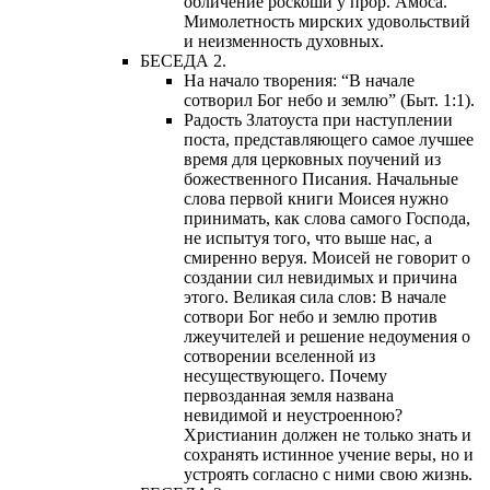
обличение роскоши у прор. Амоса.
Мимолетность мирских удовольствий
и неизменность духовных.
БЕСЕДА 2.
На начало творения: “В начале
сотворил Бог небо и землю” (Быт. 1:1).
Радость Златоуста при наступлении
поста, представляющего самое лучшее
время для церковных поучений из
божественного Писания. Начальные
слова первой книги Моисея нужно
принимать, как слова самого Господа,
не испытуя того, что выше нас, а
смиренно веруя. Моисей не говорит о
создании сил невидимых и причина
этого. Великая сила слов: В начале
сотвори Бог небо и землю против
лжеучителей и решение недоумения о
сотворении вселенной из
несуществующего. Почему
первозданная земля названа
невидимой и неустроенною?
Христианин должен не только знать и
сохранять истинное учение веры, но и
устроять согласно с ними свою жизнь.