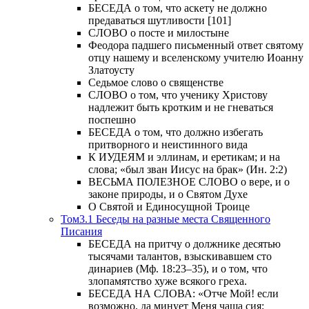
БЕСЕДА о том, что аскету не должно
предаваться шутливости [101]
СЛОВО о посте и милостыне
Феодора падшего письменный ответ святому
отцу нашему и вселенскому учителю Иоанну
Златоусту
Седьмое слово о священстве
СЛОВО о том, что ученику Христову
надлежит быть кротким и не гневаться
поспешно
БЕСЕДА о том, что должно избегать
притворного и неистинного вида
К ИУДЕЯМ и эллинам, и еретикам; и на
слова; «был зван Иисус на брак» (Ин. 2:2)
ВЕСЬМА ПОЛЕЗНОЕ СЛОВО о вере, и о
законе природы, и о Святом Духе
О Святой и Единосущной Троице
Том3.1 Беседы на разные места Священного
Писания
БЕСЕДА на притчу о должнике десятью
тысячами талантов, взыскивавшем сто
динариев (Мф. 18:23–35), и о том, что
злопамятство хуже всякого греха.
БЕСЕДА НА СЛОВА: «Отче Мой! если
возможно, да минует Меня чаша сия;