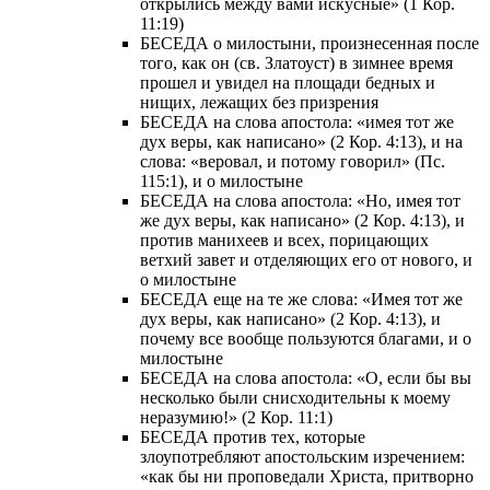
открылись между вами искусные» (1 Кор.
11:19)
БЕСЕДА о милостыни, произнесенная после
того, как он (св. Златоуст) в зимнее время
прошел и увидел на площади бедных и
нищих, лежащих без призрения
БЕСЕДА на слова апостола: «имея тот же
дух веры, как написано» (2 Кор. 4:13), и на
слова: «веровал, и потому говорил» (Пс.
115:1), и о милостыне
БЕСЕДА на слова апостола: «Но, имея тот
же дух веры, как написано» (2 Кор. 4:13), и
против манихеев и всех, порицающих
ветхий завет и отделяющих его от нового, и
о милостыне
БЕСЕДА еще на те же слова: «Имея тот же
дух веры, как написано» (2 Кор. 4:13), и
почему все вообще пользуются благами, и о
милостыне
БЕСЕДА на слова апостола: «О, если бы вы
несколько были снисходительны к моему
неразумию!» (2 Кор. 11:1)
БЕСЕДА против тех, которые
злоупотребляют апостольским изречением:
«как бы ни проповедали Христа, притворно