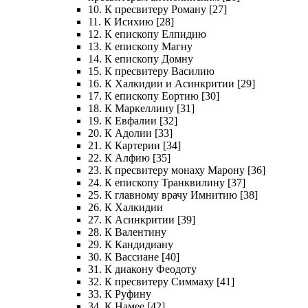
10. К пресвитеру Роману [27]
11. К Исихию [28]
12. К епископу Елпидию
13. К епископу Магну
14. К епископу Домну
15. К пресвитеру Василию
16. К Халкидии и Асинкритии [29]
17. К епископу Еортию [30]
18. К Маркеллину [31]
19. К Евфалии [32]
20. К Адолии [33]
21. К Картерии [34]
22. К Алфию [35]
23. К пресвитеру монаху Марону [36]
24. К епископу Транквилину [37]
25. К главному врачу Имнитию [38]
26. К Халкидии
27. К Асинкритии [39]
28. К Валентину
29. К Кандидиану
30. К Вассиане [40]
31. К диакону Феодоту
32. К пресвитеру Симмаху [41]
33. К Руфину
34. К Намее [42]