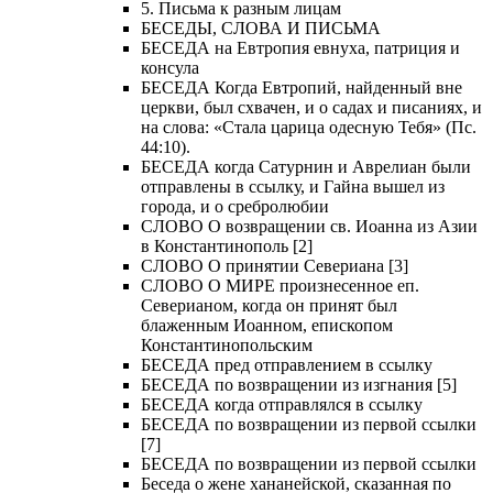
5. Письма к разным лицам
БЕСЕДЫ, СЛОВА И ПИСЬМА
БЕСЕДА на Евтропия евнуха, патриция и
консула
БЕСЕДА Когда Евтропий, найденный вне
церкви, был схвачен, и о садах и писаниях, и
на слова: «Стала царица одесную Тебя» (Пс.
44:10).
БЕСЕДА когда Сатурнин и Аврелиан были
отправлены в ссылку, и Гайна вышел из
города, и о сребролюбии
СЛОВО О возвращении св. Иоанна из Азии
в Константинополь [2]
СЛОВО О принятии Севериана [3]
СЛОВО О МИРЕ произнесенное еп.
Северианом, когда он принят был
блаженным Иоанном, епископом
Константинопольским
БЕСЕДА пред отправлением в ссылку
БЕСЕДА по возвращении из изгнания [5]
БЕСЕДА когда отправлялся в ссылку
БЕСЕДА по возвращении из первой ссылки
[7]
БЕСЕДА по возвращении из первой ссылки
Беседа о жене хананейской, сказанная по