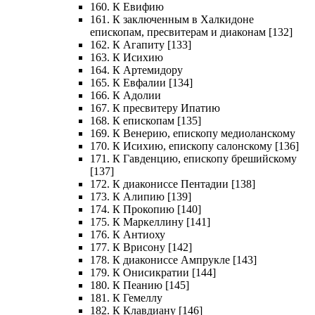
160. К Евифию
161. К заключенным в Халкидоне
епископам, пресвитерам и диаконам [132]
162. К Агапиту [133]
163. К Исихию
164. К Артемидору
165. К Евфалии [134]
166. К Адолии
167. К пресвитеру Ипатию
168. К епископам [135]
169. К Венерию, епископу медиоланскому
170. К Исихию, епископу салонскому [136]
171. К Гавденцию, епископу брешийскому
[137]
172. К диакониссе Пентадии [138]
173. К Алипию [139]
174. К Прокопию [140]
175. К Маркеллину [141]
176. К Антиоху
177. К Врисону [142]
178. К диакониссе Ампрукле [143]
179. К Онисикратии [144]
180. К Пеанию [145]
181. К Гемеллу
182. К Клавдиану [146]