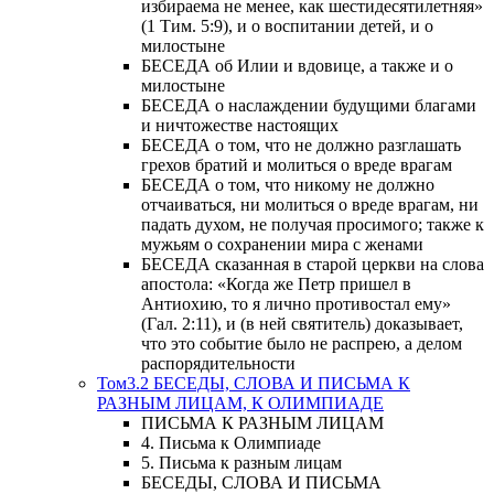
избираема не менее, как шестидесятилетняя»
(1 Тим. 5:9), и о воспитании детей, и о
милостыне
БЕСЕДА об Илии и вдовице, а также и о
милостыне
БЕСЕДА о наслаждении будущими благами
и ничтожестве настоящих
БЕСЕДА о том, что не должно разглашать
грехов братий и молиться о вреде врагам
БЕСЕДА о том, что никому не должно
отчаиваться, ни молиться о вреде врагам, ни
падать духом, не получая просимого; также к
мужьям о сохранении мира с женами
БЕСЕДА сказанная в старой церкви на слова
апостола: «Когда же Петр пришел в
Антиохию, то я лично противостал ему»
(Гал. 2:11), и (в ней святитель) доказывает,
что это событие было не распрею, а делом
распорядительности
Том3.2 БЕСЕДЫ, СЛОВА И ПИСЬМА К
РАЗНЫМ ЛИЦАМ, К ОЛИМПИАДЕ
ПИСЬМА К РАЗНЫМ ЛИЦАМ
4. Письма к Олимпиаде
5. Письма к разным лицам
БЕСЕДЫ, СЛОВА И ПИСЬМА