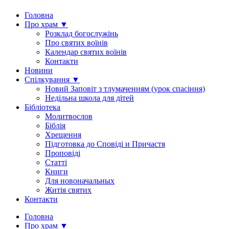
Головна
Про храм ▼
Розклад богослужінь
Про святих воїнів
Календар святих воїнів
Контакти
Новини
Спілкування ▼
Новий Заповіт з тлумаченням (урок спасіння)
Недільна школа для дітей
Бібліотека
Молитвослов
Біблія
Хрещення
Підготовка до Сповіді и Причастя
Проповіді
Статті
Книги
Для новоначальных
Житія святих
Контакти
Головна
Про храм ▼