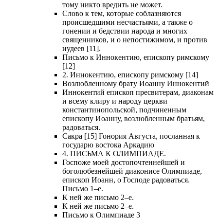
тому никто вредить не может.
Слово к тем, которые соблазняются
происшедшими несчастьями, а также о
гонении и бедствии народа и многих
священников, и о непостижимом, и против
иудеев [11].
Письмо к Иннокентию, епископу римскому
[12]
2. Иннокентию, епископу римскому [14]
Возлюбленному брату Иоанну Иннокентий
Иннокентий епископ пресвитерам, диаконам
и всему клиру и народу церкви
константинопольской, подчиненным
епископу Иоанну, возлюбленным братьям,
радоваться.
Сакра [15] Гонория Августа, посланная к
государю востока Аркадию
4. ПИСЬМА К ОЛИМПИАДЕ.
Госпоже моей достопочтеннейшей и
боголюбезнейшей диаконисе Олимпиаде,
епископ Иоанн, о Господе радоваться.
Письмо 1–е.
К ней же письмо 2–е.
К ней же письмо 2–е.
Письмо к Олимпиаде 3