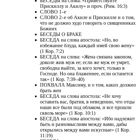
БЕСЕДЫ на слова: «Приветствуйте
Прискиллу и Акилу» и проч. (Рим. 16:3)
СЛОВО 1–е
СЛОВО 2–е об Акиле и Прискилле и о том,
что не должно худо говорить о священниках
Божиих
БЕСЕДЫ О БРАКЕ
БЕСЕДА на слова апостола: «Но, во
избежание блуда, каждый имей свою жену»
(1 Кор. 7:2)
БЕСЕДА на слова: «Жена связана законом,
доколе жив муж ее; если же муж ее умрет,
свободна выйти, за кого хочет, только в
Господе. Но она блаженнее, если останется
так» (1 Кор. 7:39–40)
ПОХВАЛА Максиму, и о том, каких должно
брать жен
БЕСЕДА на слова апостола: «Не хочу
оставить вас, братия, в неведении, что отцы
наши все были под облаком, и все прошли
сквозь море» (1 Кор. 10:1)
БЕСЕДА на слова апостола: «Ибо надлежит
быть и разномыслиям между вами, дабы
открылись между вами искусные» (1 Кор.
11:19)