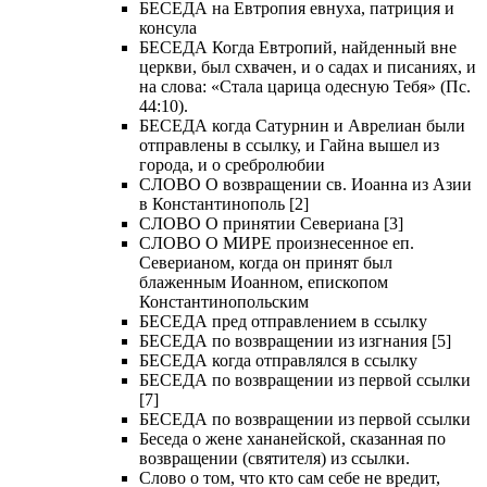
БЕСЕДА на Евтропия евнуха, патриция и
консула
БЕСЕДА Когда Евтропий, найденный вне
церкви, был схвачен, и о садах и писаниях, и
на слова: «Стала царица одесную Тебя» (Пс.
44:10).
БЕСЕДА когда Сатурнин и Аврелиан были
отправлены в ссылку, и Гайна вышел из
города, и о сребролюбии
СЛОВО О возвращении св. Иоанна из Азии
в Константинополь [2]
СЛОВО О принятии Севериана [3]
СЛОВО О МИРЕ произнесенное еп.
Северианом, когда он принят был
блаженным Иоанном, епископом
Константинопольским
БЕСЕДА пред отправлением в ссылку
БЕСЕДА по возвращении из изгнания [5]
БЕСЕДА когда отправлялся в ссылку
БЕСЕДА по возвращении из первой ссылки
[7]
БЕСЕДА по возвращении из первой ссылки
Беседа о жене хананейской, сказанная по
возвращении (святителя) из ссылки.
Слово о том, что кто сам себе не вредит,