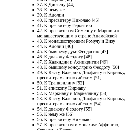
37. К Диогену [44]
38. К нему же
39. К Адолии
40. К пресвитеру Николаю [45]
41. К пресвитеру Геронтию
42. К пресвитерам Симеону и Марию и к
монашествующим в стране Апамейской
43. К монашествующим Ромулу и Визу
44. К Адолии [46]
45. К бывшему дуке Феодосию [47]
46. К диакону Феодоту [48]
47. К Халкидии и Асинкритии [49]
48. К бывшему консулярию Феодоту [50]
49. К Касту, Валерию, Диофанту и Кириаку,
пресвитерам антиохийским [51]
50. К Транквилину [52]
51. К епископу Кириаку
52. К Маркиану и Маркеллину [53]
53. К Касту, Валерию, Диофанту и Кириаку,
пресвитерам антиохийским [54]
54. К диакону Феодоту [55]
55. К нему же [56]
56. К пресвитеру Николаю
57. К пресвитерам и монахам: Аффонию,
Феодоту и Херею