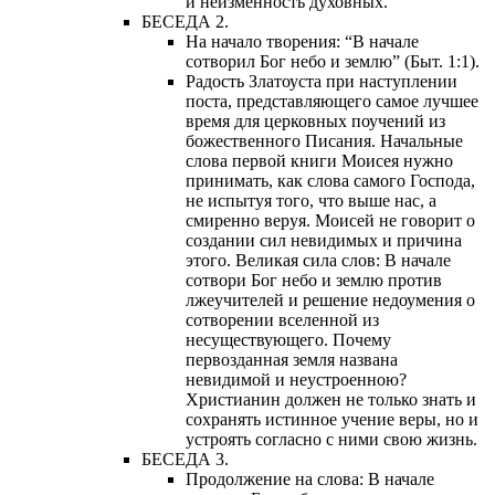
и неизменность духовных.
БЕСЕДА 2.
На начало творения: “В начале
сотворил Бог небо и землю” (Быт. 1:1).
Радость Златоуста при наступлении
поста, представляющего самое лучшее
время для церковных поучений из
божественного Писания. Начальные
слова первой книги Моисея нужно
принимать, как слова самого Господа,
не испытуя того, что выше нас, а
смиренно веруя. Моисей не говорит о
создании сил невидимых и причина
этого. Великая сила слов: В начале
сотвори Бог небо и землю против
лжеучителей и решение недоумения о
сотворении вселенной из
несуществующего. Почему
первозданная земля названа
невидимой и неустроенною?
Христианин должен не только знать и
сохранять истинное учение веры, но и
устроять согласно с ними свою жизнь.
БЕСЕДА 3.
Продолжение на слова: В начале