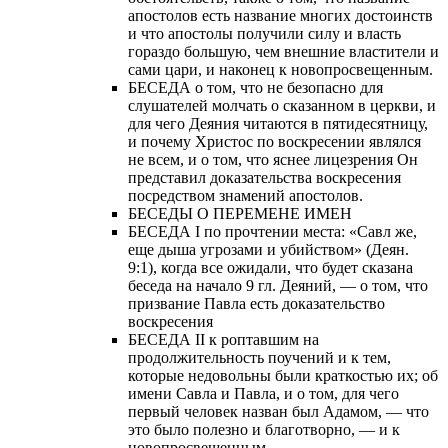
апостолов есть название многих достоинств
и что апостолы получили силу и власть
гораздо большую, чем внешние властители и
сами цари, и наконец к новопросвещенным.
БЕСЕДА о том, что не безопасно для
слушателей молчать о сказанном в церкви, и
для чего Деяния читаются в пятидесятницу,
и почему Христос по воскресении являлся
не всем, и о том, что яснее лицезрения Он
представил доказательства воскресения
посредством знамений апостолов.
БЕСЕДЫ О ПЕРЕМЕНЕ ИМЕН
БЕСЕДА I по прочтении места: «Савл же,
еще дыша угрозами и убийством» (Деян.
9:1), когда все ожидали, что будет сказана
беседа на начало 9 гл. Деяний, — о том, что
призвание Павла есть доказательство
воскресения
БЕСЕДА II к роптавшим на
продолжительность поучений и к тем,
которые недовольны были краткостью их; об
имени Савла и Павла, и о том, для чего
первый человек назван был Адамом, — что
это было полезно и благотворно, — и к
новопросвещенным.