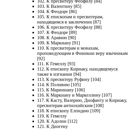
102. К пресвитеру Феофилу [84]
103. К Валентину [85]
104. К Феодоре [86]
105. К епископам и пресвитерам,
находящимся в заключении [87]
106. К пресвитеру Феофилу [88]
107. К Феодоре [89]
108. К Аравию [90]
109. К Маркиану [91]
110. К пресвитерам и монахам,
проповедующим в Финикии веру язычникам
[92]
111. К Гемеллу [93]
112. К епископу Кириаку, находящемуся
также в изгнании [94]
113. К пресвитеру Руфину [104]
114. К Поливию [105]
115. К Мариниану [106]
116. К Маркиану и Маркеллину [107]
117. К Касту, Валерию, Диофанту и Кириаку,
пресвитерам антиохийским [108]
118. К епископу Елпидию [109]
119. К Гемеллу
120. К Адолии [112]
121. К Диогену