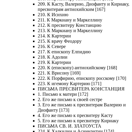
209. К Касту, Валерию, Диофанту и Кириаку,
пресвитерам антиохийским [167]
210. К Исихию
211. К Маркиану и Маркеллину
212. К пресвитеру Констанцию
213. К Маркиану и Маркеллину
214. К Картерии
215. К врачу Феодору
216. К Севере
217. К епископу Елпидию
218. К Адолии
219. К Картерии
220. К (епископу) антиохийскому [168]
221. К Врисону [169]
222. К Порфирию, епископу росскому [170]
223. К игемону Картерию [171]
ПИСЬМА ПРЕСВИТЕРА КОНСТАНЦИЯ
1. Письмо к матери [172]
2. Его же письмо к своей сестре
3. Его же письмо к пресвитерам Валерию и
Диофанту [173]
4. Его же письмо к пресвитеру Касту
5. Его же письмо к пресвитеру Кириаку
ПИСЬМА СВ. И. ЗЛАТОУСТА
224. К Хадкидии и Асинкритии [174]