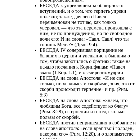
БЕСЕДА к упрекавшим за обширность
вступлений, и о том, что терпеть упреки
полезно; также, для чего Павел
переименован не тотчас, как только
уверовал, — что эта перемена произошла с
ним, не по принуждению, но по свободной
воли его; И на слова: «Савл, Савл! что ты
гонишь Меня?» (Деян. 9:4).
БЕСЕДА IV содержащая порицание не
бывших в церкви и увещание к бывшим о
том, чтобы заботились о братиях; также на
начало послания к Коринфянам: «Павел
зван» (1 Кор. 1:1), и о смиренномудрии
БЕСЕДА на слова Апостола: «И не сим
только, но хвалимся и скорбями, зная, что от
скорби происходит терпение» и пр. (Рим.
5:3)
БЕСЕДА на слова Апостола: «Знаем, что
любящим Бога, все содействует ко благу»
(Рим. 8:28), о терпении и о том, сколько
пользы от скорбей.
БЕСЕДА против непришедших в собрание и
на слова апостола: «если враг твой голоден,
накорми его» (Рим. 12:20), и о злопамятстве