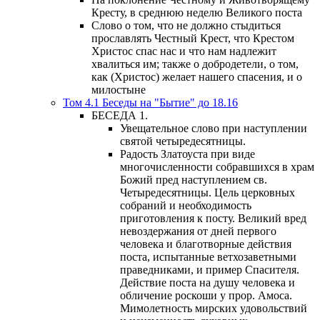
Кресту, в среднюю неделю Великого поста
Слово о том, что не должно стыдиться
прославлять Честный Крест, что Крестом
Христос спас нас и что нам надлежит
хвалиться им; также о добродетели, о том,
как (Христос) желает нашего спасения, и о
милостыне
Том 4.1 Беседы на "Бытие" до 18.16
БЕСЕДА 1.
Увещательное слово при наступлении
святой четыредесятницы.
Радость Златоуста при виде
многочисленности собравшихся в храм
Божий пред наступлением св.
Четыредесятницы. Цель церковных
собраний и необходимость
приготовления к посту. Великий вред
невоздержания от дней первого
человека и благотворные действия
поста, испытанные ветхозаветными
праведниками, и пример Спасителя.
Действие поста на душу человека и
обличение роскоши у прор. Амоса.
Мимолетность мирских удовольствий