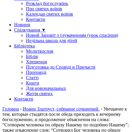
Розклад богослужінь
Про святих воїнів
Календар святих воїнів
Контакти
Новини
Спілкування ▼
Новий Заповіт з тлумаченням (урок спасіння)
Недільна школа для дітей
Бібліотека
Молитвослов
Біблія
Хрещення
Підготовка до Сповіді и Причастя
Проповіді
Статті
Книги
Для новоначальных
Житія святих
Контакти
Головна
›
Иоанн Златоуст, собрание сочинений.
›
Увещание к
тем, которые стыдятся после обеда приходить к вечернему
богослужению, и продолжение объяснения на слова:
“Сотворим человека по образу Нашему по подобию Нашему”;
также изъяснение слов: “Сотворил Бог человека по образу