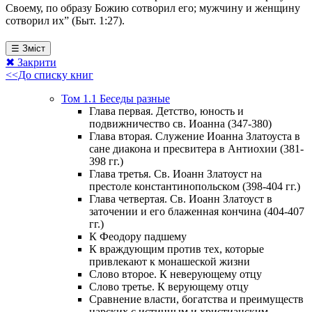
Своему, по образу Божию сотворил его; мужчину и женщину
сотворил их” (Быт. 1:27).
☰ Зміст
✖ Закрити
<<До списку книг
Том 1.1 Беседы разные
Глава первая. Детство, юность и
подвижничество св. Иоанна (347-380)
Глава вторая. Служение Иоанна Златоуста в
сане диакона и пресвитера в Антиохии (381-
398 гг.)
Глава третья. Св. Иоанн Златоуст на
престоле константинопольском (398-404 гг.)
Глава четвертая. Св. Иоанн Златоуст в
заточении и его блаженная кончина (404-407
гг.)
К Феодору падшему
К враждующим против тех, которые
привлекают к монашеской жизни
Слово второе. К неверующему отцу
Слово третье. К верующему отцу
Сравнение власти, богатства и преимуществ
царских с истинным и христианским