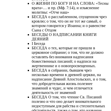
О ЖИЗНИ ПО БОГУ И НА СЛОВА: «Тесны
врата»… и пр. (Мф. 7:14), и изъяснение
молитвы: «Отче наш»
БЕСЕДА о расслабленном, спущенном чрез
кровлю; о том, что он не тот же самый, о
котором говорится у Иоанна; и о равенстве
Сына с Отцом
БЕСЕДЫ О НАДПИСАНИИ КНИГИ
ДЕЯНИЙ
Ι Беседа
БЕСЕДА о тех, которые не пришли в
церковное собрание; о том, что не должно
оставлять без внимания надписания
божественных писаний; о надписи на
жертвеннике и о новопросвещенных.
БЕСЕДА в собрании, бывшем чрез
несколько времени в древней церкви, на
надписание Деяний Апостольских, и о том,
что добродетельная жизнь полезнее
знамений и чудес, и чем отличается
деятельность от знамений
БЕСЕДА О том, что чтение Св. Писаний
полезно и что оно делает внимательного
недоступным для рабства и стеснительных
обстоятельств, также о том, что название