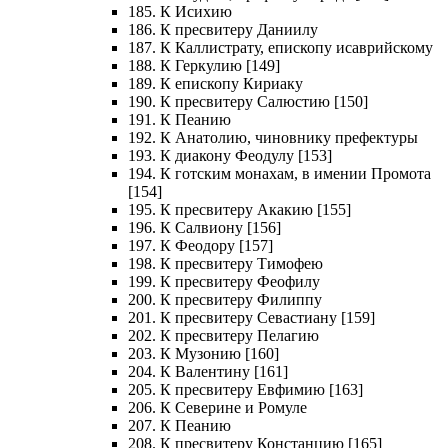
185. К Исихию
186. К пресвитеру Даниилу
187. К Каллистрату, епископу исаврийскому
188. К Геркулию [149]
189. К епископу Кириаку
190. К пресвитеру Салюстию [150]
191. К Пеанию
192. К Анатолию, чиновнику префектуры
193. К диакону Феодулу [153]
194. К готским монахам, в имении Промота
[154]
195. К пресвитеру Акакию [155]
196. К Салвиону [156]
197. К Феодору [157]
198. К пресвитеру Тимофею
199. К пресвитеру Феофилу
200. К пресвитеру Филиппу
201. К пресвитеру Севастиану [159]
202. К пресвитеру Пелагию
203. К Музонию [160]
204. К Валентину [161]
205. К пресвитеру Евфимию [163]
206. К Северине и Ромуле
207. К Пеанию
208. К пресвитеру Констанцию [165]