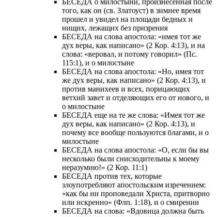
БЕСЕДА о милостыни, произнесенная после
того, как он (св. Златоуст) в зимнее время
прошел и увидел на площади бедных и
нищих, лежащих без призрения
БЕСЕДА на слова апостола: «имея тот же
дух веры, как написано» (2 Кор. 4:13), и на
слова: «веровал, и потому говорил» (Пс.
115:1), и о милостыне
БЕСЕДА на слова апостола: «Но, имея тот
же дух веры, как написано» (2 Кор. 4:13), и
против манихеев и всех, порицающих
ветхий завет и отделяющих его от нового, и
о милостыне
БЕСЕДА еще на те же слова: «Имея тот же
дух веры, как написано» (2 Кор. 4:13), и
почему все вообще пользуются благами, и о
милостыне
БЕСЕДА на слова апостола: «О, если бы вы
несколько были снисходительны к моему
неразумию!» (2 Кор. 11:1)
БЕСЕДА против тех, которые
злоупотребляют апостольским изречением:
«как бы ни проповедали Христа, притворно
или искренно» (Флп. 1:18), и о смирении
БЕСЕДА на слова: «Вдовица должна быть