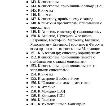
143. К епископам
144. К епископам, прибывшим с запада [129]
145. К ним же
146. К ним же
147. К епископу, прибывшему с запада
148. К римским пресвитерам, прибывшим с
епископами
149. К Анисию, епископу фессалоникскому
150. К Анисию, Нумерию, Феодосию,
Евтропию, Евстафию, Маркеллу, Бвсевию,
Максимиану, Евгению, Геронтию и Фирсу и
всем православным епископам Македонии
151. К Александру, епископу коринфскому
152. К епископам, прибывшим вместе с
прибывшими с запада епископами
153. К епископам, прибывшим вместе с
западными епископами
154. К ним же
155. К матроне Пробе, в Риме
156. К Юлиане и находящимся с нею
157. К Италике
158. К Монцию [130]
159. К Елладию [131]
160. К Евифию
161. К заключенным в Халкидоне