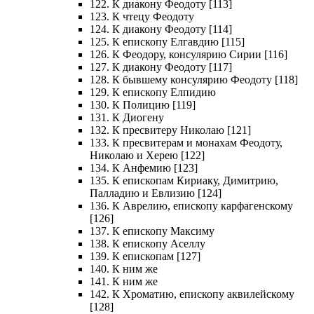
122. К диакону Феодоту [113]
123. К чтецу Феодоту
124. К диакону Феодоту [114]
125. К епископу Елгавдию [115]
126. К Феодору, консулярию Сирии [116]
127. К диакону Феодоту [117]
128. К бывшему консулярию Феодоту [118]
129. К епископу Елпидию
130. К Полицию [119]
131. К Диогену
132. К пресвитеру Николаю [121]
133. К пресвитерам и монахам Феодоту,
Николаю и Херею [122]
134. К Анфемию [123]
135. К епископам Кириаку, Димитрию,
Палладию и Евлизию [124]
136. К Аврелию, епископу карфагенскому
[126]
137. К епископу Максиму
138. К епископу Аселлу
139. К епископам [127]
140. К ним же
141. К ним же
142. К Хроматию, епископу аквилейскому
[128]