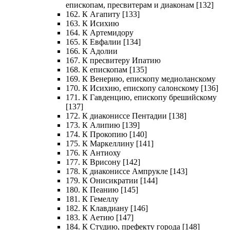
епископам, пресвитерам и диаконам [132]
162. К Агапиту [133]
163. К Исихию
164. К Артемидору
165. К Евфалии [134]
166. К Адолии
167. К пресвитеру Ипатию
168. К епископам [135]
169. К Венерию, епископу медиоланскому
170. К Исихию, епископу салонскому [136]
171. К Гавденцию, епископу брешийскому
[137]
172. К диакониссе Пентадии [138]
173. К Алипию [139]
174. К Прокопию [140]
175. К Маркеллину [141]
176. К Антиоху
177. К Врисону [142]
178. К диакониссе Ампрукле [143]
179. К Онисикратии [144]
180. К Пеанию [145]
181. К Гемеллу
182. К Клавдиану [146]
183. К Аетию [147]
184. К Студию, префекту города [148]