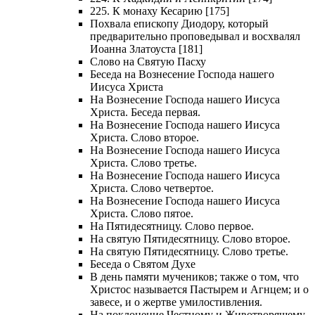
225. К монаху Кесарию [175]
Похвала епископу Диодору, который
предварительно проповедывал и восхвалял
Иоанна Златоуста [181]
Слово на Святую Пасху
Беседа на Вознесение Господа нашего
Иисуса Христа
На Вознесение Господа нашего Иисуса
Христа. Беседа первая.
На Вознесение Господа нашего Иисуса
Христа. Слово второе.
На Вознесение Господа нашего Иисуса
Христа. Слово третье.
На Вознесение Господа нашего Иисуса
Христа. Слово четвертое.
На Вознесение Господа нашего Иисуса
Христа. Слово пятое.
На Пятидесятницу. Слово первое.
На святую Пятидесятницу. Слово второе.
На святую Пятидесятницу. Слово третье.
Беседа о Святом Духе
В день памяти мучеников; также о том, что
Христос называется Пастырем и Агнцем; и о
завесе, и о жертве умилостивления.
На поклонение Честному и Животворящему