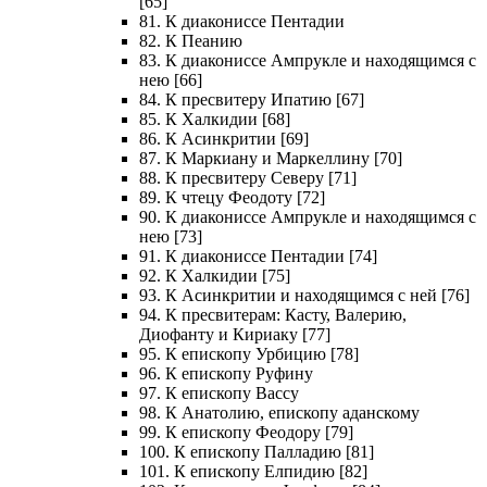
[65]
81. К диакониссе Пентадии
82. К Пеанию
83. К диакониссе Ампрукле и находящимся с
нею [66]
84. К пресвитеру Ипатию [67]
85. К Халкидии [68]
86. К Асинкритии [69]
87. К Маркиану и Маркеллину [70]
88. К пресвитеру Северу [71]
89. К чтецу Феодоту [72]
90. К диакониссе Ампрукле и находящимся с
нею [73]
91. К диакониссе Пентадии [74]
92. К Халкидии [75]
93. К Асинкритии и находящимся с ней [76]
94. К пресвитерам: Касту, Валерию,
Диофанту и Кириаку [77]
95. К епископу Урбицию [78]
96. К епископу Руфину
97. К епископу Вассу
98. К Анатолию, епископу аданскому
99. К епископу Феодору [79]
100. К епископу Палладию [81]
101. К епископу Елпидию [82]