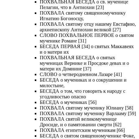
ПОХВАЛЬНАЯ БЕСЕДА о св. мученице
Пелагии, что в Антиохии [23]
ПОХВАЛА святому священномученику
Игнатию Богоносцу,
ПОХВАЛА святому отцу нашему Евстафию,
архиепископу Антиохии великой [27]
СЛОВО ПОХВАЛЬНОЕ ПЕРВОЕ о святом
мученике Романе [31]
БЕСЕДА ПЕРВАЯ [34] о святых Маккавеях
и о матери их
ПОХВАЛЬНАЯ БЕСЕДА о святых
мученицах Вернике и Просдоке девах и о
матери их Домнине [37]
СЛОВО о четверодневном Лазаре [41]
БЕСЕДА о мучениках и о сокрушении и
милостыне,
БЕСЕДА о том, что говорить к народу с
угодливостью опасно
БЕСЕДА о мучениках [56]
ПОХВАЛА святому мученику Юлиану [58]
ПОХВАЛА святому мученику Варлааму [59]
ПОХВАЛА святой великомученице
Дросиде, и о памятовании смерти [62]
ПОХВАЛА египетским мученикам [66]
БЕСЕДА о святом священномученике Фоке,