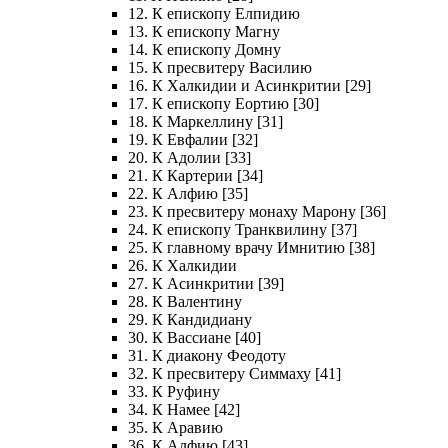
12. К епископу Елпидию
13. К епископу Магну
14. К епископу Домну
15. К пресвитеру Василию
16. К Халкидии и Асинкритии [29]
17. К епископу Еортию [30]
18. К Маркеллину [31]
19. К Евфалии [32]
20. К Адолии [33]
21. К Картерии [34]
22. К Алфию [35]
23. К пресвитеру монаху Марону [36]
24. К епископу Транквилину [37]
25. К главному врачу Имнитию [38]
26. К Халкидии
27. К Асинкритии [39]
28. К Валентину
29. К Кандидиану
30. К Вассиане [40]
31. К диакону Феодоту
32. К пресвитеру Симмаху [41]
33. К Руфину
34. К Намее [42]
35. К Аравию
36. К Алфию [43]