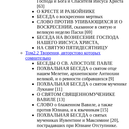
Господа и Бога и Спасителя Иисуса Христа
[63]
О КРЕСТЕ И РАЗБОЙНИКЕ
БЕСЕДА о воскресении мертвых
СЛОВО ПРОТИВ УПИВАЮЩИХСЯ И О
ВОСКРЕСЕНИИ, сказанное в святую и
великую неделю Пасхи [69]
БЕСЕДА НА ВОЗНЕСЕНИЕ ГОСПОДА
НАШЕГО ИИСУСА ХРИСТА,
НА СВЯТУЮ ПЯТИДЕСЯТНИЦУ
Том2.2 Творения, авторстово которых
сомнительно
БЕСЕДЫ О СВ. АПОСТОЛЕ ПАВЛЕ
ПОХВАЛЬНАЯ БЕСЕДА о святом отце
нашем Мелетие, архиепископе Антиохии
великой, и о ревности собравшихся [9]
ПОХВАЛЬНАЯ БЕСЕДА о святом мученике
Лукиане [11]
О СВЯТОМ СВЯЩЕННОМУЧЕНИКЕ
ВАВИЛЕ [13]
СЛОВО о блаженном Вавиле, а также
против Юлиана, и к язычникам [15]
ПОХВАЛЬНАЯ БЕСЕДА о святых
мучениках Иувентине и Максимине [20],
пострадавших при Юлиане Отступнике.