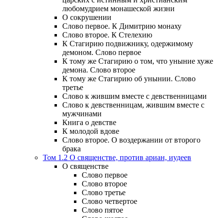
любомудрием монашеской жизни
О сокрушении
Слово первое. К Димитрию монаху
Слово второе. К Стелехию
К Стагирию подвижнику, одержимому
демоном. Слово первое
К тому же Стагирию о том, что уныние хуже
демона. Слово второе
К тому же Стагирию об унынии. Слово
третье
Слово к жившим вместе с девственницами
Слово к девственницам, жившим вместе с
мужчинами
Книга о девстве
К молодой вдове
Слово второе. О воздержании от второго
брака
Том 1.2 О священстве, против ариан, иудеев
О священстве
Слово первое
Слово второе
Слово третье
Слово четвертое
Слово пятое