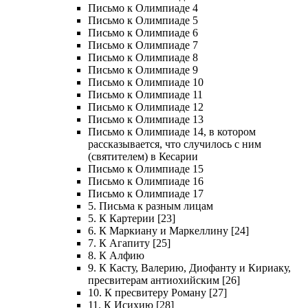
Письмо к Олимпиаде 4
Письмо к Олимпиаде 5
Письмо к Олимпиаде 6
Письмо к Олимпиаде 7
Письмо к Олимпиаде 8
Письмо к Олимпиаде 9
Письмо к Олимпиаде 10
Письмо к Олимпиаде 11
Письмо к Олимпиаде 12
Письмо к Олимпиаде 13
Письмо к Олимпиаде 14, в котором
рассказывается, что случилось с ним
(святителем) в Кесарии
Письмо к Олимпиаде 15
Письмо к Олимпиаде 16
Письмо к Олимпиаде 17
5. Письма к разным лицам
5. К Картерии [23]
6. К Маркиану и Маркеллину [24]
7. К Агапиту [25]
8. К Алфию
9. К Касту, Валерию, Диофанту и Кириаку,
пресвитерам антиохийским [26]
10. К пресвитеру Роману [27]
11. К Исихию [28]