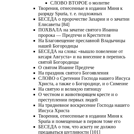
СЛОВО ВТОРОЕ о молитве
Творения, отнесенные в издании Миня к
разряду Spuria, т. е. подложных
БЕСЕДА о пророчестве Захарии и о зачатии
Елисаветы [84]
ПОХВАЛА на зачатие святого Иоанна
пророка — Предтечи и Крестителя
На Благовещение преславной Владычицы
нашей Богородицы
БЕСЕДА на слова: «вышло повеление от
кесаря Августа» и на внесение в перепись
святой Богородицы
О святом Иоанне Предтече
На праздник святого Богоявления
СЛОВО о Сретении Господа нашего Иисуса
Христа, а также о Богородице, и о Симеоне
На святую и великую пятницу
О честном и животворящем кресте и о
преступлении первых людей
На тридневное воскресение Господа нашего
Иисуса Христа
Творения, отнесенные в издании Миня к
Spuria и помещенные в первом томе его
БЕСЕДА о том, что аскету не должно
предаваться шутливости [101]