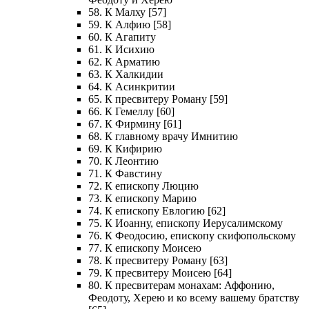
58. К Малху [57]
59. К Алфию [58]
60. К Агапиту
61. К Исихию
62. К Арматию
63. К Халкидии
64. К Асинкритии
65. К пресвитеру Роману [59]
66. К Гемеллу [60]
67. К Фирмину [61]
68. К главному врачу Имнитию
69. К Кифирию
70. К Леонтию
71. К Фавстину
72. К епископу Люцию
73. К епископу Марию
74. К епископу Евлогию [62]
75. К Иоанну, епископу Иерусалимскому
76. К Феодосию, епископу скифопольскому
77. К епископу Моисею
78. К пресвитеру Роману [63]
79. К пресвитеру Моисею [64]
80. К пресвитерам монахам: Аффонию,
Феодоту, Херею и ко всему вашему братству