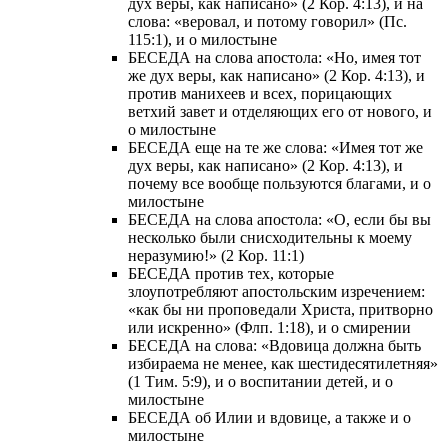
дух веры, как написано» (2 Кор. 4:13), и на
слова: «веровал, и потому говорил» (Пс.
115:1), и о милостыне
БЕСЕДА на слова апостола: «Но, имея тот
же дух веры, как написано» (2 Кор. 4:13), и
против манихеев и всех, порицающих
ветхий завет и отделяющих его от нового, и
о милостыне
БЕСЕДА еще на те же слова: «Имея тот же
дух веры, как написано» (2 Кор. 4:13), и
почему все вообще пользуются благами, и о
милостыне
БЕСЕДА на слова апостола: «О, если бы вы
несколько были снисходительны к моему
неразумию!» (2 Кор. 11:1)
БЕСЕДА против тех, которые
злоупотребляют апостольским изречением:
«как бы ни проповедали Христа, притворно
или искренно» (Флп. 1:18), и о смирении
БЕСЕДА на слова: «Вдовица должна быть
избираема не менее, как шестидесятилетняя»
(1 Тим. 5:9), и о воспитании детей, и о
милостыне
БЕСЕДА об Илии и вдовице, а также и о
милостыне