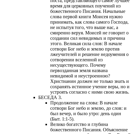
поста, представляющего самое лучшее
время для церковных поучений из
божественного Писания. Начальные
слова первой книги Моисея нужно
принимать, как слова самого Господа,
не испытуя того, что выше нас, а
смиренно веруя. Моисей не говорит о
создании сил невидимых и причина
этого. Великая сила слов: В начале
сотвори Бог небо и землю против
лжеучителей и решение недоумения о
сотворении вселенной из
несуществующего. Почему
первозданная земля названа
невидимой и неустроенною?
Христианин должен не только знать и
сохранять истинное учение веры, но и
устроять согласно с ними свою жизнь.
БЕСЕДА 3.
Продолжение на слова: В начале
сотвори Бог небо и землю, до слов: и
был вечер, и было утро: день один
(Быт. 1:1-5).
Велико богатство и глубина
божественного Писания. Объяснение