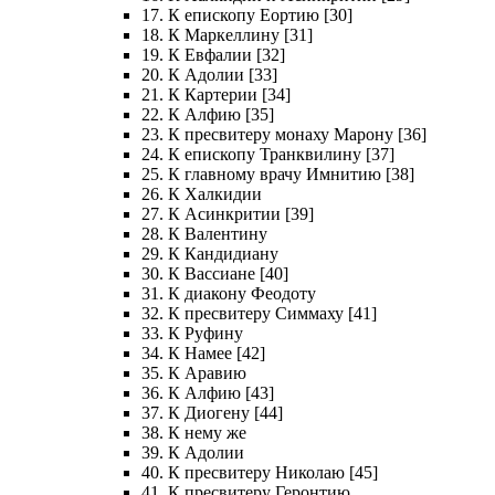
17. К епископу Еортию [30]
18. К Маркеллину [31]
19. К Евфалии [32]
20. К Адолии [33]
21. К Картерии [34]
22. К Алфию [35]
23. К пресвитеру монаху Марону [36]
24. К епископу Транквилину [37]
25. К главному врачу Имнитию [38]
26. К Халкидии
27. К Асинкритии [39]
28. К Валентину
29. К Кандидиану
30. К Вассиане [40]
31. К диакону Феодоту
32. К пресвитеру Симмаху [41]
33. К Руфину
34. К Намее [42]
35. К Аравию
36. К Алфию [43]
37. К Диогену [44]
38. К нему же
39. К Адолии
40. К пресвитеру Николаю [45]
41. К пресвитеру Геронтию