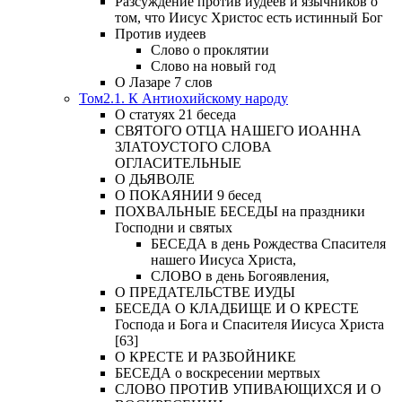
Разсуждение против иудеев и язычников о
том, что Иисус Христос есть истинный Бог
Против иудеев
Слово о проклятии
Слово на новый год
О Лазаре 7 слов
Том2.1. К Антиохийскому народу
О статуях 21 беседа
СВЯТОГО ОТЦА НАШЕГО ИОАННА
ЗЛАТОУСТОГО СЛОВА
ОГЛАСИТЕЛЬНЫЕ
О ДЬЯВОЛЕ
О ПОКАЯНИИ 9 бесед
ПОХВАЛЬНЫЕ БЕСЕДЫ на праздники
Господни и святых
БЕСЕДА в день Рождества Спасителя
нашего Иисуса Христа,
СЛОВО в день Богоявления,
О ПРЕДАТЕЛЬСТВЕ ИУДЫ
БЕСЕДА О КЛАДБИЩЕ И О КРЕСТЕ
Господа и Бога и Спасителя Иисуса Христа
[63]
О КРЕСТЕ И РАЗБОЙНИКЕ
БЕСЕДА о воскресении мертвых
СЛОВО ПРОТИВ УПИВАЮЩИХСЯ И О