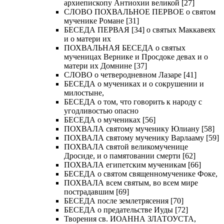
архиепископу Антиохии великой [27]
СЛОВО ПОХВАЛЬНОЕ ПЕРВОЕ о святом
мученике Романе [31]
БЕСЕДА ПЕРВАЯ [34] о святых Маккавеях
и о матери их
ПОХВАЛЬНАЯ БЕСЕДА о святых
мученицах Вернике и Просдоке девах и о
матери их Домнине [37]
СЛОВО о четверодневном Лазаре [41]
БЕСЕДА о мучениках и о сокрушении и
милостыне,
БЕСЕДА о том, что говорить к народу с
угодливостью опасно
БЕСЕДА о мучениках [56]
ПОХВАЛА святому мученику Юлиану [58]
ПОХВАЛА святому мученику Варлааму [59]
ПОХВАЛА святой великомученице
Дросиде, и о памятовании смерти [62]
ПОХВАЛА египетским мученикам [66]
БЕСЕДА о святом священномученике Фоке,
ПОХВАЛА всем святым, во всем мире
пострадавшим [69]
БЕСЕДА после землетрясения [70]
БЕСЕДА о предательстве Иуды [72]
Творения св. ИОАННА ЗЛАТОУСТА,