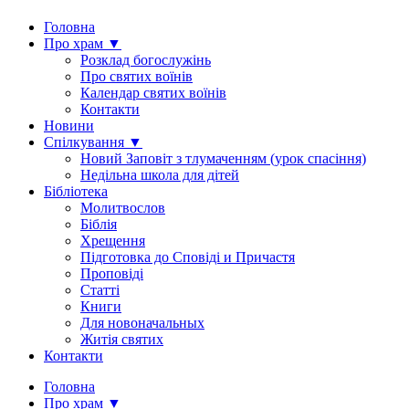
Головна
Про храм ▼
Розклад богослужінь
Про святих воїнів
Календар святих воїнів
Контакти
Новини
Спілкування ▼
Новий Заповіт з тлумаченням (урок спасіння)
Недільна школа для дітей
Бібліотека
Молитвослов
Біблія
Хрещення
Підготовка до Сповіді и Причастя
Проповіді
Статті
Книги
Для новоначальных
Житія святих
Контакти
Головна
Про храм ▼