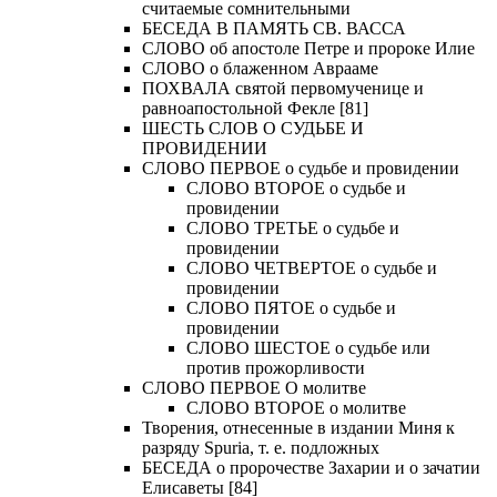
считаемые сомнительными
БЕСЕДА В ПАМЯТЬ СВ. ВАССА
СЛОВО об апостоле Петре и пророке Илие
СЛОВО о блаженном Аврааме
ПОХВАЛА святой первомученице и
равноапостольной Фекле [81]
ШЕСТЬ СЛОВ О СУДЬБЕ И
ПРОВИДЕНИИ
СЛОВО ПЕРВОЕ о судьбе и провидении
СЛОВО ВТОРОЕ о судьбе и
провидении
СЛОВО ТРЕТЬЕ о судьбе и
провидении
СЛОВО ЧЕТВЕРТОЕ о судьбе и
провидении
СЛОВО ПЯТОЕ о судьбе и
провидении
СЛОВО ШЕСТОЕ о судьбе или
против прожорливости
СЛОВО ПЕРВОЕ О молитве
СЛОВО ВТОРОЕ о молитве
Творения, отнесенные в издании Миня к
разряду Spuria, т. е. подложных
БЕСЕДА о пророчестве Захарии и о зачатии
Елисаветы [84]