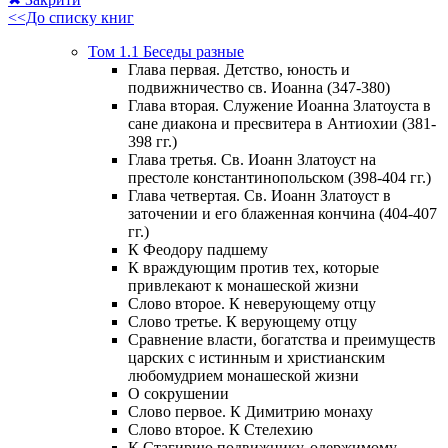
<<До списку книг
Том 1.1 Беседы разные
Глава первая. Детство, юность и
подвижничество св. Иоанна (347-380)
Глава вторая. Служение Иоанна Златоуста в
сане диакона и пресвитера в Антиохии (381-
398 гг.)
Глава третья. Св. Иоанн Златоуст на
престоле константинопольском (398-404 гг.)
Глава четвертая. Св. Иоанн Златоуст в
заточении и его блаженная кончина (404-407
гг.)
К Феодору падшему
К враждующим против тех, которые
привлекают к монашеской жизни
Слово второе. К неверующему отцу
Слово третье. К верующему отцу
Сравнение власти, богатства и преимуществ
царских с истинным и христианским
любомудрием монашеской жизни
О сокрушении
Слово первое. К Димитрию монаху
Слово второе. К Стелехию
К Стагирию подвижнику, одержимому