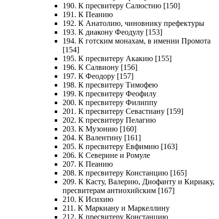
190. К пресвитеру Салюстию [150]
191. К Пеанию
192. К Анатолию, чиновнику префектуры
193. К диакону Феодулу [153]
194. К готским монахам, в имении Промота
[154]
195. К пресвитеру Акакию [155]
196. К Салвиону [156]
197. К Феодору [157]
198. К пресвитеру Тимофею
199. К пресвитеру Феофилу
200. К пресвитеру Филиппу
201. К пресвитеру Севастиану [159]
202. К пресвитеру Пелагию
203. К Музонию [160]
204. К Валентину [161]
205. К пресвитеру Евфимию [163]
206. К Северине и Ромуле
207. К Пеанию
208. К пресвитеру Констанцию [165]
209. К Касту, Валерию, Диофанту и Кириаку,
пресвитерам антиохийским [167]
210. К Исихию
211. К Маркиану и Маркеллину
212. К пресвитеру Констанцию