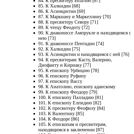
84. К пресвитеру Ипатию [67]
85. К Халкидии [68]
86. К Асинкритии [69]
87. К Маркиану и Маркеллину [70]
88. К пресвитеру Северу [71]
89. К чтецу Феодоту [72]
90. К диакониссе Ампрукле и находящимся с
нею [73]
91. К диакониссе Пентадии [74]
92. К Халкидии [75]
93. К Асинкритии и находящимся с ней [76]
94. К пресвитерам: Касту, Валерию,
Диофанту и Кириаку [77]
95. К епископу Урбицию [78]
96. К епископу Руфину
97. К епископу Вассу
98. К Анатолию, епископу аданскому
99. К епископу Феодору [79]
100. К епископу Палладию [81]
101. К епископу Елпидию [82]
102. К пресвитеру Феофилу [84]
103. К Валентину [85]
104. К Феодоре [86]
105. К епископам и пресвитерам,
находящимся в заключении [87]