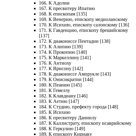
166. К Адолии
167. К пресвитеру Ипатию
168. К епископам [135]
169. К Венерию, епископу медиоланскому
170. К Исихию, епископу салонскому [136]
171. К Гавденцию, епископу брешийскому
[137]
172. К диакониссе Пентадии [138]
173. К Алипию [139]
174. К Прокопию [140]
175. К Маркеллину [141]
176. К Антиоху
177. К Врисону [142]
178. К диакониссе Ампрукле [143]
179. К Онисикратии [144]
180. К Пеанию [145]
181. К Гемеллу
182. К Клавдиану [146]
183. К Аетию [147]
184. К Студию, префекту города [148]
185. К Исихию
186. К пресвитеру Даниилу
187. К Каллистрату, епископу исаврийскому
188. К Геркулию [149]
189. К епископу Кириаку