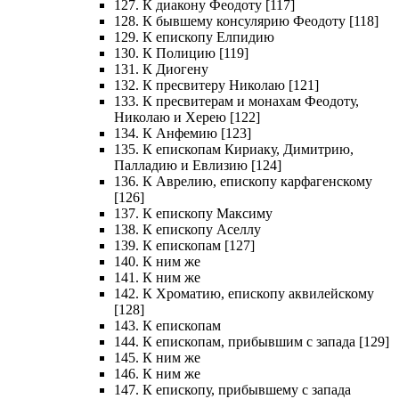
127. К диакону Феодоту [117]
128. К бывшему консулярию Феодоту [118]
129. К епископу Елпидию
130. К Полицию [119]
131. К Диогену
132. К пресвитеру Николаю [121]
133. К пресвитерам и монахам Феодоту,
Николаю и Херею [122]
134. К Анфемию [123]
135. К епископам Кириаку, Димитрию,
Палладию и Евлизию [124]
136. К Аврелию, епископу карфагенскому
[126]
137. К епископу Максиму
138. К епископу Аселлу
139. К епископам [127]
140. К ним же
141. К ним же
142. К Хроматию, епископу аквилейскому
[128]
143. К епископам
144. К епископам, прибывшим с запада [129]
145. К ним же
146. К ним же
147. К епископу, прибывшему с запада