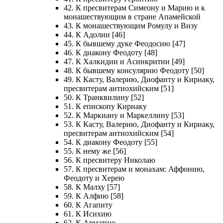
42. К пресвитерам Симеону и Марию и к
монашествующим в стране Апамейской
43. К монашествующим Ромулу и Визу
44. К Адолии [46]
45. К бывшему дуке Феодосию [47]
46. К диакону Феодоту [48]
47. К Халкидии и Асинкритии [49]
48. К бывшему консулярию Феодоту [50]
49. К Касту, Валерию, Диофанту и Кириаку,
пресвитерам антиохийским [51]
50. К Транквилину [52]
51. К епископу Кириаку
52. К Маркиану и Маркеллину [53]
53. К Касту, Валерию, Диофанту и Кириаку,
пресвитерам антиохийским [54]
54. К диакону Феодоту [55]
55. К нему же [56]
56. К пресвитеру Николаю
57. К пресвитерам и монахам: Аффонию,
Феодоту и Херею
58. К Малху [57]
59. К Алфию [58]
60. К Агапиту
61. К Исихию
62. К Арматию