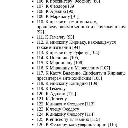
106. К пресвитеру Феофилу [88]
107. К Феодоре [89]
108. К Аравию [90]
109. К Маркиану [91]
110. К пресвитерам и монахам,
проповедующим в Финикии веру язычникам
[92]
111. К Гемеллу [93]
112. К епископу Кириаку, находящемуся
также в изгнании [94]
113. К пресвитеру Руфину [104]
114. К Поливию [105]
115. К Мариниану [106]
116. К Маркиану и Маркеллину [107]
117. К Касту, Валерию, Диофанту и Кириаку,
пресвитерам антиохийским [108]
118. К епископу Елпидию [109]
119. К Гемеллу
120. К Адолии [112]
121. К Диогену
122. К диакону Феодоту [113]
123. К чтецу Феодоту
124. К диакону Феодоту [114]
125. К епископу Елгавдию [115]
126. К Феодору, консулярию Сирии [116]