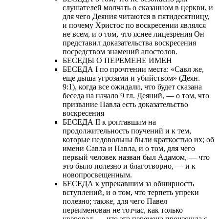
слушателей молчать о сказанном в церкви, и
для чего Деяния читаются в пятидесятницу,
и почему Христос по воскресении являлся
не всем, и о том, что яснее лицезрения Он
представил доказательства воскресения
посредством знамений апостолов.
БЕСЕДЫ О ПЕРЕМЕНЕ ИМЕН
БЕСЕДА I по прочтении места: «Савл же,
еще дыша угрозами и убийством» (Деян.
9:1), когда все ожидали, что будет сказана
беседа на начало 9 гл. Деяний, — о том, что
призвание Павла есть доказательство
воскресения
БЕСЕДА II к роптавшим на
продолжительность поучений и к тем,
которые недовольны были краткостью их; об
имени Савла и Павла, и о том, для чего
первый человек назван был Адамом, — что
это было полезно и благотворно, — и к
новопросвещенным.
БЕСЕДА к упрекавшим за обширность
вступлений, и о том, что терпеть упреки
полезно; также, для чего Павел
переименован не тотчас, как только
уверовал, — что эта перемена произошла с