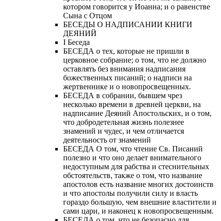
котором говорится у Иоанна; и о равенстве
Сына с Отцом
БЕСЕДЫ О НАДПИСАНИИ КНИГИ
ДЕЯНИЙ
Ι Беседа
БЕСЕДА о тех, которые не пришли в
церковное собрание; о том, что не должно
оставлять без внимания надписания
божественных писаний; о надписи на
жертвеннике и о новопросвещенных.
БЕСЕДА в собрании, бывшем чрез
несколько времени в древней церкви, на
надписание Деяний Апостольских, и о том,
что добродетельная жизнь полезнее
знамений и чудес, и чем отличается
деятельность от знамений
БЕСЕДА О том, что чтение Св. Писаний
полезно и что оно делает внимательного
недоступным для рабства и стеснительных
обстоятельств, также о том, что название
апостолов есть название многих достоинств
и что апостолы получили силу и власть
гораздо большую, чем внешние властители и
сами цари, и наконец к новопросвещенным.
БЕСЕДА о том, что не безопасно для