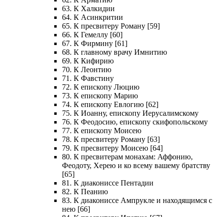
63. К Халкидии
64. К Асинкритии
65. К пресвитеру Роману [59]
66. К Гемеллу [60]
67. К Фирмину [61]
68. К главному врачу Имнитию
69. К Кифирию
70. К Леонтию
71. К Фавстину
72. К епископу Люцию
73. К епископу Марию
74. К епископу Евлогию [62]
75. К Иоанну, епископу Иерусалимскому
76. К Феодосию, епископу скифопольскому
77. К епископу Моисею
78. К пресвитеру Роману [63]
79. К пресвитеру Моисею [64]
80. К пресвитерам монахам: Аффонию,
Феодоту, Херею и ко всему вашему братству
[65]
81. К диакониссе Пентадии
82. К Пеанию
83. К диакониссе Ампрукле и находящимся с
нею [66]