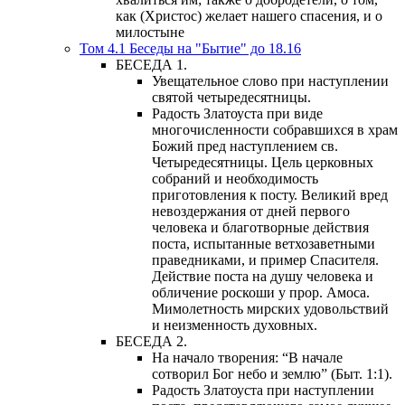
как (Христос) желает нашего спасения, и о
милостыне
Том 4.1 Беседы на "Бытие" до 18.16
БЕСЕДА 1.
Увещательное слово при наступлении
святой четыредесятницы.
Радость Златоуста при виде
многочисленности собравшихся в храм
Божий пред наступлением св.
Четыредесятницы. Цель церковных
собраний и необходимость
приготовления к посту. Великий вред
невоздержания от дней первого
человека и благотворные действия
поста, испытанные ветхозаветными
праведниками, и пример Спасителя.
Действие поста на душу человека и
обличение роскоши у прор. Амоса.
Мимолетность мирских удовольствий
и неизменность духовных.
БЕСЕДА 2.
На начало творения: “В начале
сотворил Бог небо и землю” (Быт. 1:1).
Радость Златоуста при наступлении