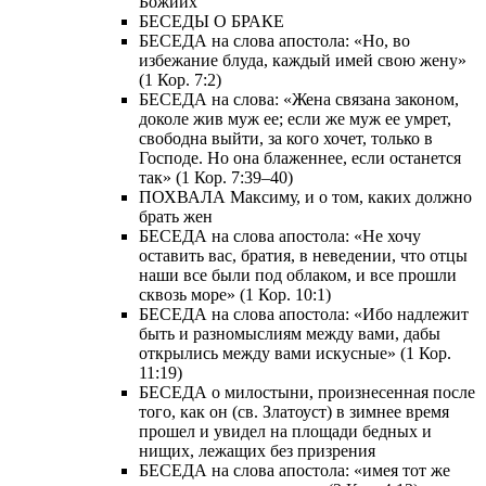
Божиих
БЕСЕДЫ О БРАКЕ
БЕСЕДА на слова апостола: «Но, во
избежание блуда, каждый имей свою жену»
(1 Кор. 7:2)
БЕСЕДА на слова: «Жена связана законом,
доколе жив муж ее; если же муж ее умрет,
свободна выйти, за кого хочет, только в
Господе. Но она блаженнее, если останется
так» (1 Кор. 7:39–40)
ПОХВАЛА Максиму, и о том, каких должно
брать жен
БЕСЕДА на слова апостола: «Не хочу
оставить вас, братия, в неведении, что отцы
наши все были под облаком, и все прошли
сквозь море» (1 Кор. 10:1)
БЕСЕДА на слова апостола: «Ибо надлежит
быть и разномыслиям между вами, дабы
открылись между вами искусные» (1 Кор.
11:19)
БЕСЕДА о милостыни, произнесенная после
того, как он (св. Златоуст) в зимнее время
прошел и увидел на площади бедных и
нищих, лежащих без призрения
БЕСЕДА на слова апостола: «имея тот же