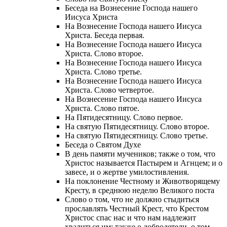
Беседа на Вознесение Господа нашего
Иисуса Христа
На Вознесение Господа нашего Иисуса
Христа. Беседа первая.
На Вознесение Господа нашего Иисуса
Христа. Слово второе.
На Вознесение Господа нашего Иисуса
Христа. Слово третье.
На Вознесение Господа нашего Иисуса
Христа. Слово четвертое.
На Вознесение Господа нашего Иисуса
Христа. Слово пятое.
На Пятидесятницу. Слово первое.
На святую Пятидесятницу. Слово второе.
На святую Пятидесятницу. Слово третье.
Беседа о Святом Духе
В день памяти мучеников; также о том, что
Христос называется Пастырем и Агнцем; и о
завесе, и о жертве умилостивления.
На поклонение Честному и Животворящему
Кресту, в среднюю неделю Великого поста
Слово о том, что не должно стыдиться
прославлять Честный Крест, что Крестом
Христос спас нас и что нам надлежит
хвалиться им; также о добродетели, о том,