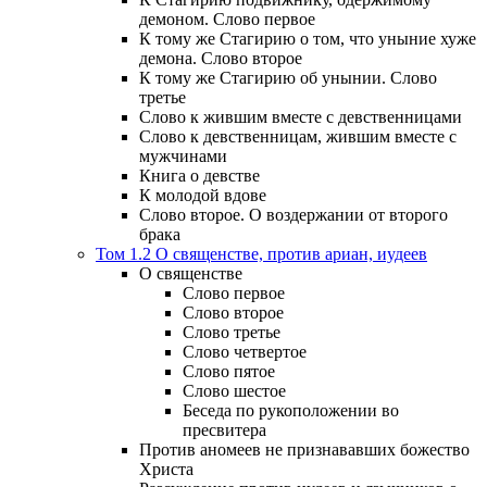
демоном. Слово первое
К тому же Стагирию о том, что уныние хуже
демона. Слово второе
К тому же Стагирию об унынии. Слово
третье
Слово к жившим вместе с девственницами
Слово к девственницам, жившим вместе с
мужчинами
Книга о девстве
К молодой вдове
Слово второе. О воздержании от второго
брака
Том 1.2 О священстве, против ариан, иудеев
О священстве
Слово первое
Слово второе
Слово третье
Слово четвертое
Слово пятое
Слово шестое
Беседа по рукоположении во
пресвитера
Против аномеев не признававших божество
Христа