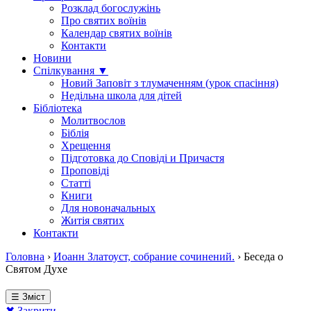
Розклад богослужінь
Про святих воїнів
Календар святих воїнів
Контакти
Новини
Спілкування ▼
Новий Заповіт з тлумаченням (урок спасіння)
Недільна школа для дітей
Бібліотека
Молитвослов
Біблія
Хрещення
Підготовка до Сповіді и Причастя
Проповіді
Статті
Книги
Для новоначальных
Житія святих
Контакти
Головна
›
Иоанн Златоуст, собрание сочинений.
›
Беседа о
Святом Духе
☰ Зміст
✖ Закрити