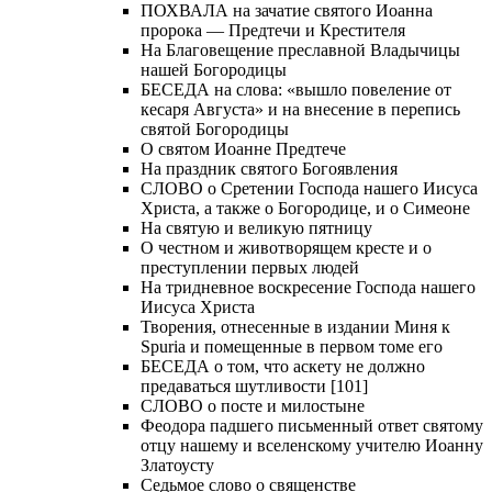
ПОХВАЛА на зачатие святого Иоанна
пророка — Предтечи и Крестителя
На Благовещение преславной Владычицы
нашей Богородицы
БЕСЕДА на слова: «вышло повеление от
кесаря Августа» и на внесение в перепись
святой Богородицы
О святом Иоанне Предтече
На праздник святого Богоявления
СЛОВО о Сретении Господа нашего Иисуса
Христа, а также о Богородице, и о Симеоне
На святую и великую пятницу
О честном и животворящем кресте и о
преступлении первых людей
На тридневное воскресение Господа нашего
Иисуса Христа
Творения, отнесенные в издании Миня к
Spuria и помещенные в первом томе его
БЕСЕДА о том, что аскету не должно
предаваться шутливости [101]
СЛОВО о посте и милостыне
Феодора падшего письменный ответ святому
отцу нашему и вселенскому учителю Иоанну
Златоусту
Седьмое слово о священстве