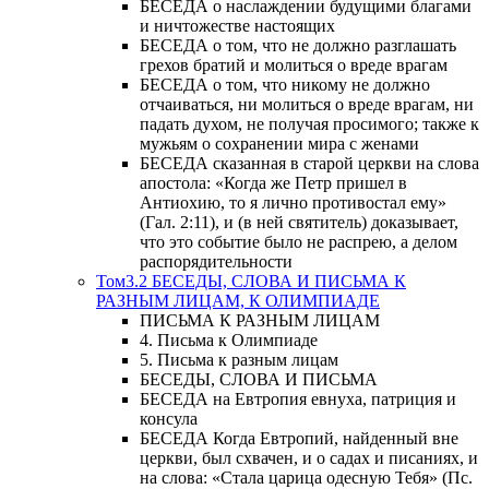
БЕСЕДА о наслаждении будущими благами
и ничтожестве настоящих
БЕСЕДА о том, что не должно разглашать
грехов братий и молиться о вреде врагам
БЕСЕДА о том, что никому не должно
отчаиваться, ни молиться о вреде врагам, ни
падать духом, не получая просимого; также к
мужьям о сохранении мира с женами
БЕСЕДА сказанная в старой церкви на слова
апостола: «Когда же Петр пришел в
Антиохию, то я лично противостал ему»
(Гал. 2:11), и (в ней святитель) доказывает,
что это событие было не распрею, а делом
распорядительности
Том3.2 БЕСЕДЫ, СЛОВА И ПИСЬМА К
РАЗНЫМ ЛИЦАМ, К ОЛИМПИАДЕ
ПИСЬМА К РАЗНЫМ ЛИЦАМ
4. Письма к Олимпиаде
5. Письма к разным лицам
БЕСЕДЫ, СЛОВА И ПИСЬМА
БЕСЕДА на Евтропия евнуха, патриция и
консула
БЕСЕДА Когда Евтропий, найденный вне
церкви, был схвачен, и о садах и писаниях, и
на слова: «Стала царица одесную Тебя» (Пс.