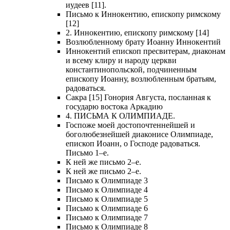
иудеев [11].
Письмо к Иннокентию, епископу римскому
[12]
2. Иннокентию, епископу римскому [14]
Возлюбленному брату Иоанну Иннокентий
Иннокентий епископ пресвитерам, диаконам
и всему клиру и народу церкви
константинопольской, подчиненным
епископу Иоанну, возлюбленным братьям,
радоваться.
Сакра [15] Гонория Августа, посланная к
государю востока Аркадию
4. ПИСЬМА К ОЛИМПИАДЕ.
Госпоже моей достопочтеннейшей и
боголюбезнейшей диаконисе Олимпиаде,
епископ Иоанн, о Господе радоваться.
Письмо 1–е.
К ней же письмо 2–е.
К ней же письмо 2–е.
Письмо к Олимпиаде 3
Письмо к Олимпиаде 4
Письмо к Олимпиаде 5
Письмо к Олимпиаде 6
Письмо к Олимпиаде 7
Письмо к Олимпиаде 8