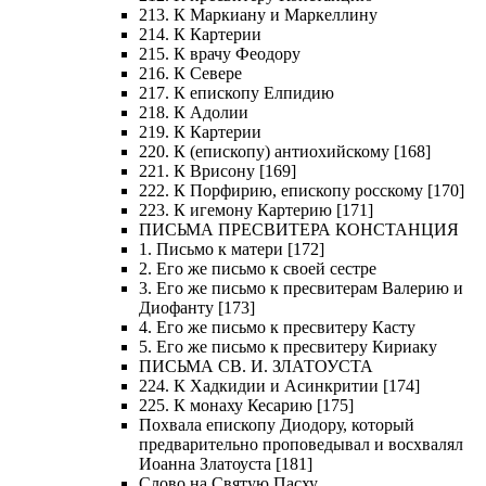
213. К Маркиану и Маркеллину
214. К Картерии
215. К врачу Феодору
216. К Севере
217. К епископу Елпидию
218. К Адолии
219. К Картерии
220. К (епископу) антиохийскому [168]
221. К Врисону [169]
222. К Порфирию, епископу росскому [170]
223. К игемону Картерию [171]
ПИСЬМА ПРЕСВИТЕРА КОНСТАНЦИЯ
1. Письмо к матери [172]
2. Его же письмо к своей сестре
3. Его же письмо к пресвитерам Валерию и
Диофанту [173]
4. Его же письмо к пресвитеру Касту
5. Его же письмо к пресвитеру Кириаку
ПИСЬМА СВ. И. ЗЛАТОУСТА
224. К Хадкидии и Асинкритии [174]
225. К монаху Кесарию [175]
Похвала епископу Диодору, который
предварительно проповедывал и восхвалял
Иоанна Златоуста [181]
Слово на Святую Пасху