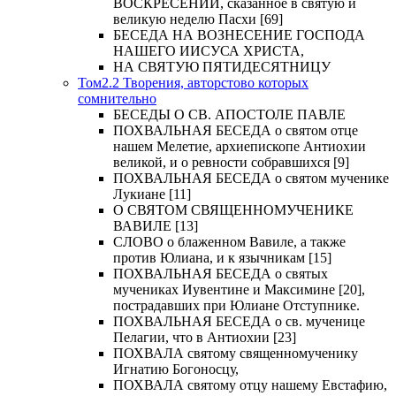
ВОСКРЕСЕНИИ, сказанное в святую и
великую неделю Пасхи [69]
БЕСЕДА НА ВОЗНЕСЕНИЕ ГОСПОДА
НАШЕГО ИИСУСА ХРИСТА,
НА СВЯТУЮ ПЯТИДЕСЯТНИЦУ
Том2.2 Творения, авторстово которых
сомнительно
БЕСЕДЫ О СВ. АПОСТОЛЕ ПАВЛЕ
ПОХВАЛЬНАЯ БЕСЕДА о святом отце
нашем Мелетие, архиепископе Антиохии
великой, и о ревности собравшихся [9]
ПОХВАЛЬНАЯ БЕСЕДА о святом мученике
Лукиане [11]
О СВЯТОМ СВЯЩЕННОМУЧЕНИКЕ
ВАВИЛЕ [13]
СЛОВО о блаженном Вавиле, а также
против Юлиана, и к язычникам [15]
ПОХВАЛЬНАЯ БЕСЕДА о святых
мучениках Иувентине и Максимине [20],
пострадавших при Юлиане Отступнике.
ПОХВАЛЬНАЯ БЕСЕДА о св. мученице
Пелагии, что в Антиохии [23]
ПОХВАЛА святому священномученику
Игнатию Богоносцу,
ПОХВАЛА святому отцу нашему Евстафию,