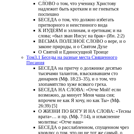
СЛОВО о том, что ученику Христову
надлежит быть кротким и не гневаться
поспешно
БЕСЕДА о том, что должно избегать
притворного и неистинного вида
К ИУДЕЯМ и эллинам, и еретикам; и на
слова; «был зван Иисус на брак» (Ин. 2:2)
ВЕСЬМА ПОЛЕЗНОЕ СЛОВО о вере, и о
законе природы, и о Святом Духе
О Святой и Единосущной Троице
Том3.1 Беседы на разные места Священного
Писания
БЕСЕДА на притчу о должнике десятью
тысячами талантов, взыскивавшем сто
динариев (Мф. 18:23–35), и о том, что
злопамятство хуже всякого греха.
БЕСЕДА НА СЛОВА: «Отче Мой! если
возможно, да минует Меня чаша сия;
впрочем не как Я хочу, но как Ты» (Мф.
26:39) [5]
О ЖИЗНИ ПО БОГУ И НА СЛОВА: «Тесны
врата»… и пр. (Мф. 7:14), и изъяснение
молитвы: «Отче наш»
БЕСЕДА о расслабленном, спущенном чрез
кровлю; о том, что он не тот же самый, о