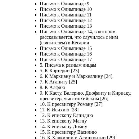
Письмо к Олимпиаде 9
Письмо к Олимпиаде 10
Письмо к Олимпиаде 11
Письмо к Олимпиаде 12
Письмо к Олимпиаде 13
Письмо к Олимпиаде 14, в котором
рассказывается, что случилось с ним
(святителем) в Кесарии
Письмо к Олимпиаде 15
Письмо к Олимпиаде 16
Письмо к Олимпиаде 17
5. Письма к разным лицам
5. К Картерии [23]
6. К Маркиану и Маркеллину [24]
7. К Агапиту [25]
8. К Алфию
9. К Касту, Валерию, Диофанту и Кириаку,
пресвитерам антиохийским [26]
10. К пресвитеру Роману [27]
11. К Исихию [28]
12. К епископу Елпидию
13. К епископу Магну
14. К епископу Домну
15. К пресвитеру Василию
16. К Халкидии и Асинкритии [29]