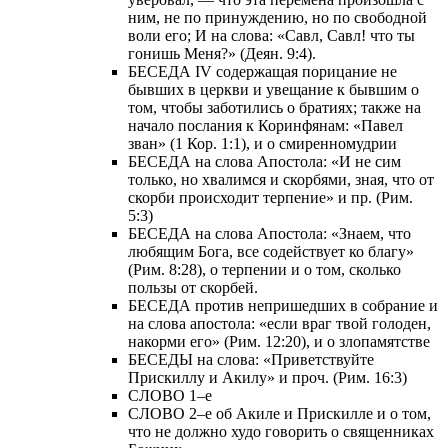
ним, не по принуждению, но по свободной
воли его; И на слова: «Савл, Савл! что ты
гонишь Меня?» (Деян. 9:4).
БЕСЕДА IV содержащая порицание не
бывших в церкви и увещание к бывшим о
том, чтобы заботились о братиях; также на
начало послания к Коринфянам: «Павел
зван» (1 Кор. 1:1), и о смиренномудрии
БЕСЕДА на слова Апостола: «И не сим
только, но хвалимся и скорбями, зная, что от
скорби происходит терпение» и пр. (Рим.
5:3)
БЕСЕДА на слова Апостола: «Знаем, что
любящим Бога, все содействует ко благу»
(Рим. 8:28), о терпении и о том, сколько
пользы от скорбей.
БЕСЕДА против непришедших в собрание и
на слова апостола: «если враг твой голоден,
накорми его» (Рим. 12:20), и о злопамятстве
БЕСЕДЫ на слова: «Приветствуйте
Прискиллу и Акилу» и проч. (Рим. 16:3)
СЛОВО 1–е
СЛОВО 2–е об Акиле и Прискилле и о том,
что не должно худо говорить о священниках