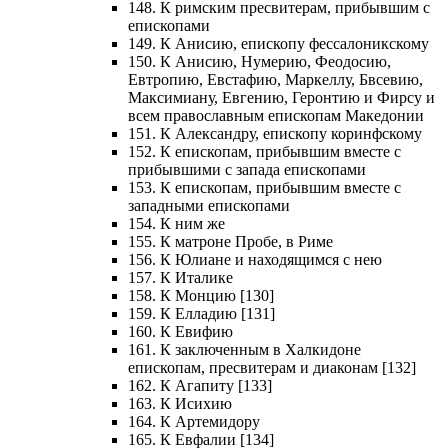
148. К римским пресвитерам, прибывшим с
епископами
149. К Анисию, епископу фессалоникскому
150. К Анисию, Нумерию, Феодосию,
Евтропию, Евстафию, Маркеллу, Бвсевию,
Максимиану, Евгению, Геронтию и Фирсу и
всем православным епископам Македонии
151. К Александру, епископу коринфскому
152. К епископам, прибывшим вместе с
прибывшими с запада епископами
153. К епископам, прибывшим вместе с
западными епископами
154. К ним же
155. К матроне Пробе, в Риме
156. К Юлиане и находящимся с нею
157. К Италике
158. К Монцию [130]
159. К Елладию [131]
160. К Евифию
161. К заключенным в Халкидоне
епископам, пресвитерам и диаконам [132]
162. К Агапиту [133]
163. К Исихию
164. К Артемидору
165. К Евфалии [134]