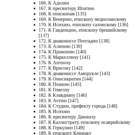
166. К Адолии
167. К пресвитеру Ипатию
168. К епископам [135]
169. К Венерию, епископу медиоланскому
170. К Исихию, епископу салонскому [136]
171. К Гавденцию, епископу брешийскому
[137]
172. К диакониссе Пентадии [138]
173. К Алипию [139]
174. К Прокопию [140]
175. К Маркеллину [141]
176. К Антиоху
177. К Врисону [142]
178. К диакониссе Ампрукле [143]
179. К Онисикратии [144]
180. К Пеанию [145]
181. К Гемеллу
182. К Клавдиану [146]
183. К Аетию [147]
184. К Студию, префекту города [148]
185. К Исихию
186. К пресвитеру Даниилу
187. К Каллистрату, епископу исаврийскому
188. К Геркулию [149]
189. К епископу Кириаку