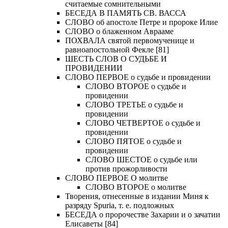
считаемые сомнительными
БЕСЕДА В ПАМЯТЬ СВ. ВАССА
СЛОВО об апостоле Петре и пророке Илие
СЛОВО о блаженном Аврааме
ПОХВАЛА святой первомученице и
равноапостольной Фекле [81]
ШЕСТЬ СЛОВ О СУДЬБЕ И
ПРОВИДЕНИИ
СЛОВО ПЕРВОЕ о судьбе и провидении
СЛОВО ВТОРОЕ о судьбе и
провидении
СЛОВО ТРЕТЬЕ о судьбе и
провидении
СЛОВО ЧЕТВЕРТОЕ о судьбе и
провидении
СЛОВО ПЯТОЕ о судьбе и
провидении
СЛОВО ШЕСТОЕ о судьбе или
против прожорливости
СЛОВО ПЕРВОЕ О молитве
СЛОВО ВТОРОЕ о молитве
Творения, отнесенные в издании Миня к
разряду Spuria, т. е. подложных
БЕСЕДА о пророчестве Захарии и о зачатии
Елисаветы [84]