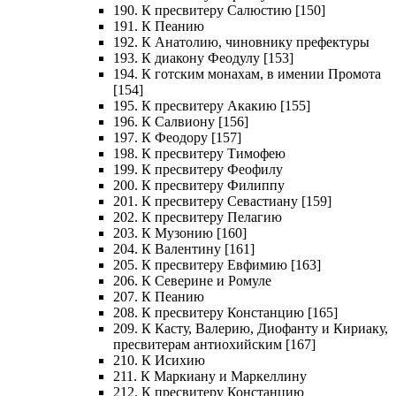
190. К пресвитеру Салюстию [150]
191. К Пеанию
192. К Анатолию, чиновнику префектуры
193. К диакону Феодулу [153]
194. К готским монахам, в имении Промота
[154]
195. К пресвитеру Акакию [155]
196. К Салвиону [156]
197. К Феодору [157]
198. К пресвитеру Тимофею
199. К пресвитеру Феофилу
200. К пресвитеру Филиппу
201. К пресвитеру Севастиану [159]
202. К пресвитеру Пелагию
203. К Музонию [160]
204. К Валентину [161]
205. К пресвитеру Евфимию [163]
206. К Северине и Ромуле
207. К Пеанию
208. К пресвитеру Констанцию [165]
209. К Касту, Валерию, Диофанту и Кириаку,
пресвитерам антиохийским [167]
210. К Исихию
211. К Маркиану и Маркеллину
212. К пресвитеру Констанцию