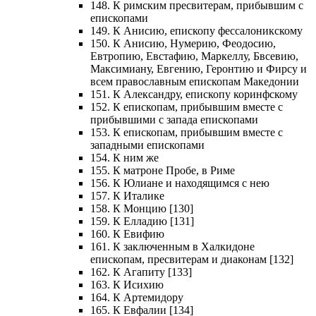
148. К римским пресвитерам, прибывшим с
епископами
149. К Анисию, епископу фессалоникскому
150. К Анисию, Нумерию, Феодосию,
Евтропию, Евстафию, Маркеллу, Бвсевию,
Максимиану, Евгению, Геронтию и Фирсу и
всем православным епископам Македонии
151. К Александру, епископу коринфскому
152. К епископам, прибывшим вместе с
прибывшими с запада епископами
153. К епископам, прибывшим вместе с
западными епископами
154. К ним же
155. К матроне Пробе, в Риме
156. К Юлиане и находящимся с нею
157. К Италике
158. К Монцию [130]
159. К Елладию [131]
160. К Евифию
161. К заключенным в Халкидоне
епископам, пресвитерам и диаконам [132]
162. К Агапиту [133]
163. К Исихию
164. К Артемидору
165. К Евфалии [134]