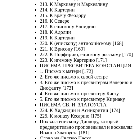
213. К Маркиану и Маркеллину
214. К Картерии
215. К врачу Феодору
216. К Севере
217. К епископу Елпидию
218. К Адолии
219. К Картерии
220. К (епископу) антиохийскому [168]
221. К Врисону [169]
222. К Порфирию, епископу росскому [170]
223. К игемону Картерию [171]
ПИСЬМА ПРЕСВИТЕРА КОНСТАНЦИЯ
1. Письмо к матери [172]
2. Его же письмо к своей сестре
3. Его же письмо к пресвитерам Валерию и
Диофанту [173]
4. Его же письмо к пресвитеру Касту
5. Его же письмо к пресвитеру Кириаку
ПИСЬМА СВ. И. ЗЛАТОУСТА
224. К Хадкидии и Асинкритии [174]
225. К монаху Кесарию [175]
Похвала епископу Диодору, который
предварительно проповедывал и восхвалял
Иоанна Златоуста [181]
Слово на Святую Пасху