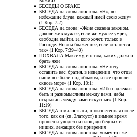
Божиих
БЕСЕДЫ О БРАКЕ
БЕСЕДА на слова апостола: «Но, во
избежание блуда, каждый имей свою жену»
(1 Кор. 7:2)
БЕСЕДА на слова: «Жена связана законом,
доколе жив муж ее; если же муж ее умрет,
свободна выйти, за кого хочет, только в
Господе. Но она блаженнее, если останется
так» (1 Кор. 7:39–40)
ПОХВАЛА Максиму, и о том, каких должно
брать жен
БЕСЕДА на слова апостола: «Не хочу
оставить вас, братия, в неведении, что отцы
наши все были под облаком, и все прошли
сквозь море» (1 Кор. 10:1)
БЕСЕДА на слова апостола: «Ибо надлежит
быть и разномыслиям между вами, дабы
открылись между вами искусные» (1 Кор.
11:19)
БЕСЕДА о милостыни, произнесенная после
того, как он (св. Златоуст) в зимнее время
прошел и увидел на площади бедных и
нищих, лежащих без призрения
БЕСЕДА на слова апостола: «имея тот же