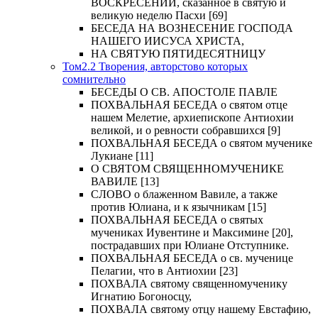
ВОСКРЕСЕНИИ, сказанное в святую и
великую неделю Пасхи [69]
БЕСЕДА НА ВОЗНЕСЕНИЕ ГОСПОДА
НАШЕГО ИИСУСА ХРИСТА,
НА СВЯТУЮ ПЯТИДЕСЯТНИЦУ
Том2.2 Творения, авторстово которых
сомнительно
БЕСЕДЫ О СВ. АПОСТОЛЕ ПАВЛЕ
ПОХВАЛЬНАЯ БЕСЕДА о святом отце
нашем Мелетие, архиепископе Антиохии
великой, и о ревности собравшихся [9]
ПОХВАЛЬНАЯ БЕСЕДА о святом мученике
Лукиане [11]
О СВЯТОМ СВЯЩЕННОМУЧЕНИКЕ
ВАВИЛЕ [13]
СЛОВО о блаженном Вавиле, а также
против Юлиана, и к язычникам [15]
ПОХВАЛЬНАЯ БЕСЕДА о святых
мучениках Иувентине и Максимине [20],
пострадавших при Юлиане Отступнике.
ПОХВАЛЬНАЯ БЕСЕДА о св. мученице
Пелагии, что в Антиохии [23]
ПОХВАЛА святому священномученику
Игнатию Богоносцу,
ПОХВАЛА святому отцу нашему Евстафию,