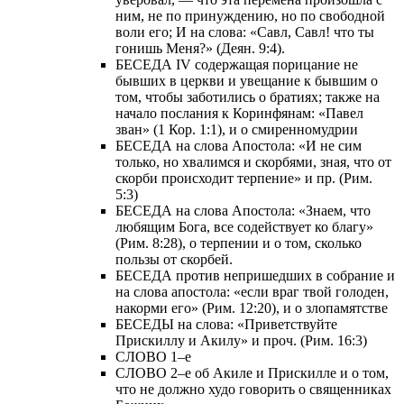
ним, не по принуждению, но по свободной
воли его; И на слова: «Савл, Савл! что ты
гонишь Меня?» (Деян. 9:4).
БЕСЕДА IV содержащая порицание не
бывших в церкви и увещание к бывшим о
том, чтобы заботились о братиях; также на
начало послания к Коринфянам: «Павел
зван» (1 Кор. 1:1), и о смиренномудрии
БЕСЕДА на слова Апостола: «И не сим
только, но хвалимся и скорбями, зная, что от
скорби происходит терпение» и пр. (Рим.
5:3)
БЕСЕДА на слова Апостола: «Знаем, что
любящим Бога, все содействует ко благу»
(Рим. 8:28), о терпении и о том, сколько
пользы от скорбей.
БЕСЕДА против непришедших в собрание и
на слова апостола: «если враг твой голоден,
накорми его» (Рим. 12:20), и о злопамятстве
БЕСЕДЫ на слова: «Приветствуйте
Прискиллу и Акилу» и проч. (Рим. 16:3)
СЛОВО 1–е
СЛОВО 2–е об Акиле и Прискилле и о том,
что не должно худо говорить о священниках