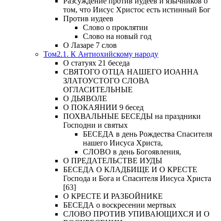
Разсуждение против иудеев и язычников о
том, что Иисус Христос есть истинный Бог
Против иудеев
Слово о проклятии
Слово на новый год
О Лазаре 7 слов
Том2.1. К Антиохийскому народу
О статуях 21 беседа
СВЯТОГО ОТЦА НАШЕГО ИОАННА
ЗЛАТОУСТОГО СЛОВА
ОГЛАСИТЕЛЬНЫЕ
О ДЬЯВОЛЕ
О ПОКАЯНИИ 9 бесед
ПОХВАЛЬНЫЕ БЕСЕДЫ на праздники
Господни и святых
БЕСЕДА в день Рождества Спасителя
нашего Иисуса Христа,
СЛОВО в день Богоявления,
О ПРЕДАТЕЛЬСТВЕ ИУДЫ
БЕСЕДА О КЛАДБИЩЕ И О КРЕСТЕ
Господа и Бога и Спасителя Иисуса Христа
[63]
О КРЕСТЕ И РАЗБОЙНИКЕ
БЕСЕДА о воскресении мертвых
СЛОВО ПРОТИВ УПИВАЮЩИХСЯ И О