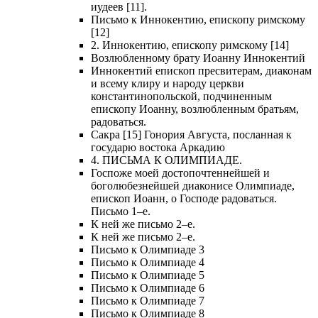
иудеев [11].
Письмо к Иннокентию, епископу римскому
[12]
2. Иннокентию, епископу римскому [14]
Возлюбленному брату Иоанну Иннокентий
Иннокентий епископ пресвитерам, диаконам
и всему клиру и народу церкви
константинопольской, подчиненным
епископу Иоанну, возлюбленным братьям,
радоваться.
Сакра [15] Гонория Августа, посланная к
государю востока Аркадию
4. ПИСЬМА К ОЛИМПИАДЕ.
Госпоже моей достопочтеннейшей и
боголюбезнейшей диаконисе Олимпиаде,
епископ Иоанн, о Господе радоваться.
Письмо 1–е.
К ней же письмо 2–е.
К ней же письмо 2–е.
Письмо к Олимпиаде 3
Письмо к Олимпиаде 4
Письмо к Олимпиаде 5
Письмо к Олимпиаде 6
Письмо к Олимпиаде 7
Письмо к Олимпиаде 8