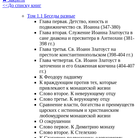
<<До списку книг
Том 1.1 Беседы разные
Глава первая. Детство, юность и
подвижничество св. Иоанна (347-380)
Глава вторая. Служение Иоанна Златоуста в
сане диакона и пресвитера в Антиохии (381-
398 гг.)
Глава третья. Св. Иоанн Златоуст на
престоле константинопольском (398-404 гг.)
Глава четвертая. Св. Иоанн Златоуст в
заточении и его блаженная кончина (404-407
гг.)
К Феодору падшему
К враждующим против тех, которые
привлекают к монашеской жизни
Слово второе. К неверующему отцу
Слово третье. К верующему отцу
Сравнение власти, богатства и преимуществ
царских с истинным и христианским
любомудрием монашеской жизни
О сокрушении
Слово первое. К Димитрию монаху
Слово второе. К Стелехию
К Стагирию подвижнику, одержимому