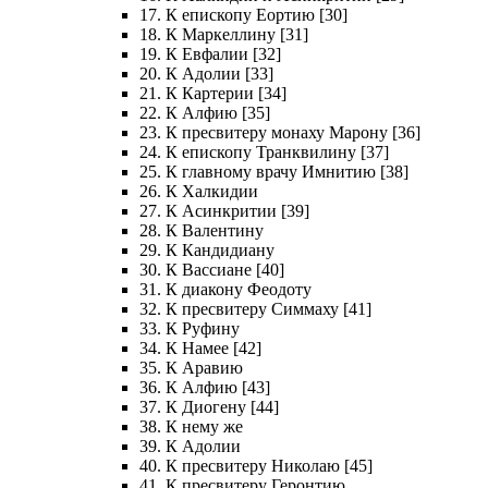
17. К епископу Еортию [30]
18. К Маркеллину [31]
19. К Евфалии [32]
20. К Адолии [33]
21. К Картерии [34]
22. К Алфию [35]
23. К пресвитеру монаху Марону [36]
24. К епископу Транквилину [37]
25. К главному врачу Имнитию [38]
26. К Халкидии
27. К Асинкритии [39]
28. К Валентину
29. К Кандидиану
30. К Вассиане [40]
31. К диакону Феодоту
32. К пресвитеру Симмаху [41]
33. К Руфину
34. К Намее [42]
35. К Аравию
36. К Алфию [43]
37. К Диогену [44]
38. К нему же
39. К Адолии
40. К пресвитеру Николаю [45]
41. К пресвитеру Геронтию