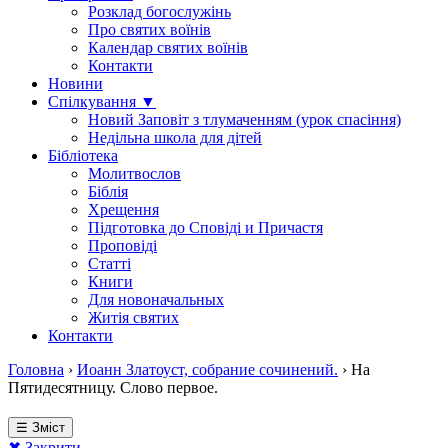
Розклад богослужінь
Про святих воїнів
Календар святих воїнів
Контакти
Новини
Спілкування ▼
Новий Заповіт з тлумаченням (урок спасіння)
Недільна школа для дітей
Бібліотека
Молитвослов
Біблія
Хрещення
Підготовка до Сповіді и Причастя
Проповіді
Статті
Книги
Для новоначальных
Житія святих
Контакти
Головна
›
Иоанн Златоуст, собрание сочинений.
›
На
Пятидесятницу. Слово первое.
☰ Зміст
✖ Закрити