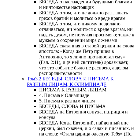
БЕСЕДА о наслаждении будущими благами
и ничтожестве настоящих
БЕСЕДА о том, что не должно разглашать
грехов братий и молиться о вреде врагам
БЕСЕДА о том, что никому не должно
отчаиваться, ни молиться о вреде врагам, ни
падать духом, не получая просимого; также к
мужьям о сохранении мира с женами
БЕСЕДА сказанная в старой церкви на слова
апостола: «Когда же Петр пришел в
Антиохию, то я лично противостал ему»
(Гал. 2:11), и (в ней святитель) доказывает,
что это событие было не распрею, а делом
распорядительности
Том3.2 БЕСЕДЫ, СЛОВА И ПИСЬМА К
РАЗНЫМ ЛИЦАМ, К ОЛИМПИАДЕ
ПИСЬМА К РАЗНЫМ ЛИЦАМ
4. Письма к Олимпиаде
5. Письма к разным лицам
БЕСЕДЫ, СЛОВА И ПИСЬМА
БЕСЕДА на Евтропия евнуха, патриция и
консула
БЕСЕДА Когда Евтропий, найденный вне
церкви, был схвачен, и о садах и писаниях, и
на слова: «Стала царица одесную Тебя» (Пс.