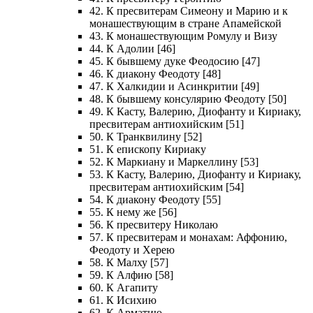
42. К пресвитерам Симеону и Марию и к
монашествующим в стране Апамейской
43. К монашествующим Ромулу и Визу
44. К Адолии [46]
45. К бывшему дуке Феодосию [47]
46. К диакону Феодоту [48]
47. К Халкидии и Асинкритии [49]
48. К бывшему консулярию Феодоту [50]
49. К Касту, Валерию, Диофанту и Кириаку,
пресвитерам антиохийским [51]
50. К Транквилину [52]
51. К епископу Кириаку
52. К Маркиану и Маркеллину [53]
53. К Касту, Валерию, Диофанту и Кириаку,
пресвитерам антиохийским [54]
54. К диакону Феодоту [55]
55. К нему же [56]
56. К пресвитеру Николаю
57. К пресвитерам и монахам: Аффонию,
Феодоту и Херею
58. К Малху [57]
59. К Алфию [58]
60. К Агапиту
61. К Исихию
62. К Арматию