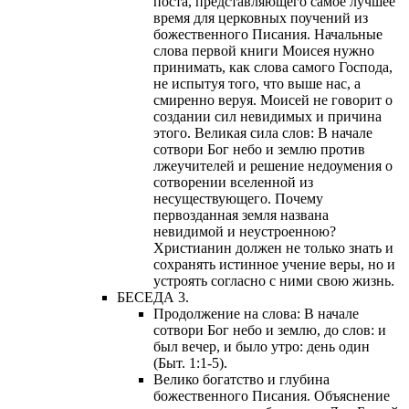
поста, представляющего самое лучшее
время для церковных поучений из
божественного Писания. Начальные
слова первой книги Моисея нужно
принимать, как слова самого Господа,
не испытуя того, что выше нас, а
смиренно веруя. Моисей не говорит о
создании сил невидимых и причина
этого. Великая сила слов: В начале
сотвори Бог небо и землю против
лжеучителей и решение недоумения о
сотворении вселенной из
несуществующего. Почему
первозданная земля названа
невидимой и неустроенною?
Христианин должен не только знать и
сохранять истинное учение веры, но и
устроять согласно с ними свою жизнь.
БЕСЕДА 3.
Продолжение на слова: В начале
сотвори Бог небо и землю, до слов: и
был вечер, и было утро: день один
(Быт. 1:1-5).
Велико богатство и глубина
божественного Писания. Объяснение