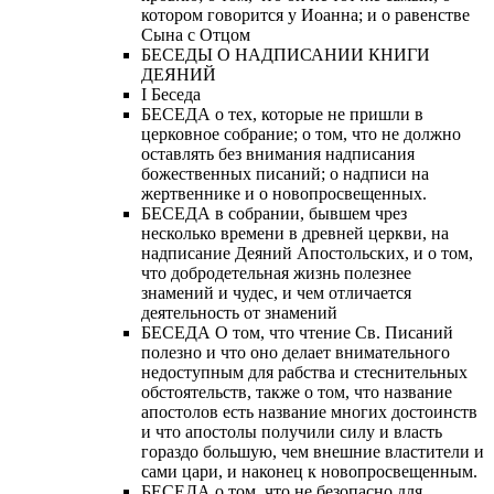
котором говорится у Иоанна; и о равенстве
Сына с Отцом
БЕСЕДЫ О НАДПИСАНИИ КНИГИ
ДЕЯНИЙ
Ι Беседа
БЕСЕДА о тех, которые не пришли в
церковное собрание; о том, что не должно
оставлять без внимания надписания
божественных писаний; о надписи на
жертвеннике и о новопросвещенных.
БЕСЕДА в собрании, бывшем чрез
несколько времени в древней церкви, на
надписание Деяний Апостольских, и о том,
что добродетельная жизнь полезнее
знамений и чудес, и чем отличается
деятельность от знамений
БЕСЕДА О том, что чтение Св. Писаний
полезно и что оно делает внимательного
недоступным для рабства и стеснительных
обстоятельств, также о том, что название
апостолов есть название многих достоинств
и что апостолы получили силу и власть
гораздо большую, чем внешние властители и
сами цари, и наконец к новопросвещенным.
БЕСЕДА о том, что не безопасно для