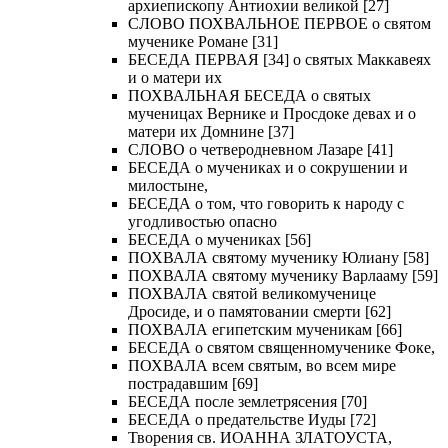
архиепископу Антиохии великой [27]
СЛОВО ПОХВАЛЬНОЕ ПЕРВОЕ о святом
мученике Романе [31]
БЕСЕДА ПЕРВАЯ [34] о святых Маккавеях
и о матери их
ПОХВАЛЬНАЯ БЕСЕДА о святых
мученицах Вернике и Просдоке девах и о
матери их Домнине [37]
СЛОВО о четверодневном Лазаре [41]
БЕСЕДА о мучениках и о сокрушении и
милостыне,
БЕСЕДА о том, что говорить к народу с
угодливостью опасно
БЕСЕДА о мучениках [56]
ПОХВАЛА святому мученику Юлиану [58]
ПОХВАЛА святому мученику Варлааму [59]
ПОХВАЛА святой великомученице
Дросиде, и о памятовании смерти [62]
ПОХВАЛА египетским мученикам [66]
БЕСЕДА о святом священномученике Фоке,
ПОХВАЛА всем святым, во всем мире
пострадавшим [69]
БЕСЕДА после землетрясения [70]
БЕСЕДА о предательстве Иуды [72]
Творения св. ИОАННА ЗЛАТОУСТА,