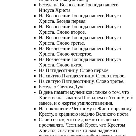
Беседа на Вознесение Господа нашего
Иисуса Христа
На Вознесение Господа нашего Иисуса
Христа. Беседа первая.
На Вознесение Господа нашего Иисуса
Христа. Слово второе.
На Вознесение Господа нашего Иисуса
Христа. Слово третье.
На Вознесение Господа нашего Иисуса
Христа. Слово четвертое.
На Вознесение Господа нашего Иисуса
Христа. Слово пятое.
На Пятидесятницу. Слово первое.
На святую Пятидесятницу. Слово второе.
На святую Пятидесятницу. Слово третье.
Беседа о Святом Духе
В день памяти мучеников; также о том, что
Христос называется Пастырем и Агнцем; и о
завесе, и о жертве умилостивления.
На поклонение Честному и Животворящему
Кресту, в среднюю неделю Великого поста
Слово о том, что не должно стыдиться
прославлять Честный Крест, что Крестом
Христос спас нас и что нам надлежит
хвалиться им; также о добродетели, о том,