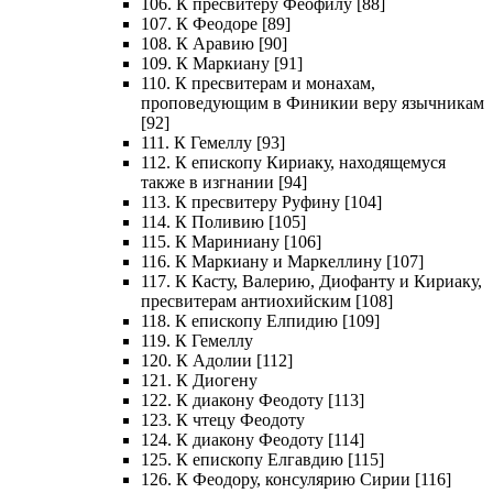
106. К пресвитеру Феофилу [88]
107. К Феодоре [89]
108. К Аравию [90]
109. К Маркиану [91]
110. К пресвитерам и монахам,
проповедующим в Финикии веру язычникам
[92]
111. К Гемеллу [93]
112. К епископу Кириаку, находящемуся
также в изгнании [94]
113. К пресвитеру Руфину [104]
114. К Поливию [105]
115. К Мариниану [106]
116. К Маркиану и Маркеллину [107]
117. К Касту, Валерию, Диофанту и Кириаку,
пресвитерам антиохийским [108]
118. К епископу Елпидию [109]
119. К Гемеллу
120. К Адолии [112]
121. К Диогену
122. К диакону Феодоту [113]
123. К чтецу Феодоту
124. К диакону Феодоту [114]
125. К епископу Елгавдию [115]
126. К Феодору, консулярию Сирии [116]