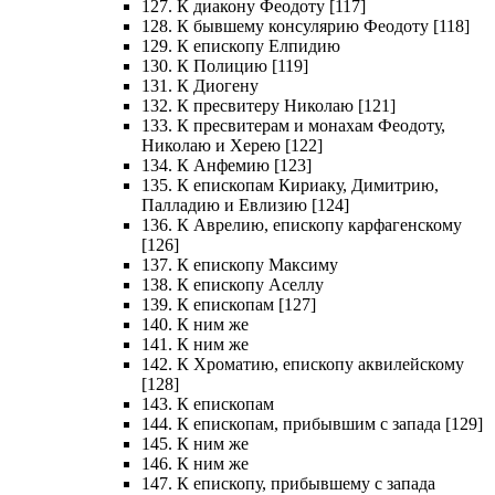
127. К диакону Феодоту [117]
128. К бывшему консулярию Феодоту [118]
129. К епископу Елпидию
130. К Полицию [119]
131. К Диогену
132. К пресвитеру Николаю [121]
133. К пресвитерам и монахам Феодоту,
Николаю и Херею [122]
134. К Анфемию [123]
135. К епископам Кириаку, Димитрию,
Палладию и Евлизию [124]
136. К Аврелию, епископу карфагенскому
[126]
137. К епископу Максиму
138. К епископу Аселлу
139. К епископам [127]
140. К ним же
141. К ним же
142. К Хроматию, епископу аквилейскому
[128]
143. К епископам
144. К епископам, прибывшим с запада [129]
145. К ним же
146. К ним же
147. К епископу, прибывшему с запада