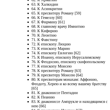
63. К Халкидии
64. К Асинкритии
65. К пресвитеру Роману [59]
66. К Гемеллу [60]
67. К Фирмину [61]
68. К главному врачу Имнитию
69. К Кифирию
70. К Леонтию
71. К Фавстину
72. К епископу Люцию
73. К епископу Марию
74. К епископу Евлогию [62]
75. К Иоанну, епископу Иерусалимскому
76. К Феодосию, епископу скифопольскому
77. К епископу Моисею
78. К пресвитеру Роману [63]
79. К пресвитеру Моисею [64]
80. К пресвитерам монахам: Аффонию,
Феодоту, Херею и ко всему вашему братству
[65]
81. К диакониссе Пентадии
82. К Пеанию
83. К диакониссе Ампрукле и находящимся с
нею [66]