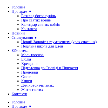
Головна
Про храм ▼
Розклад богослужінь
Про святих воїнів
Календар святих воїнів
Контакти
Новини
Спілкування ▼
Новий Заповіт з тлумаченням (урок спасіння)
Недільна школа для дітей
Бібліотека
Молитвослов
Біблія
Хрещення
Підготовка до Сповіді и Причастя
Проповіді
Статті
Книги
Для новоначальных
Житія святих
Контакти
Головна
Про храм ▼