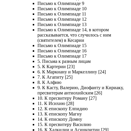
Письмо к Олимпиаде 9
Письмо к Олимпиаде 10
Письмо к Олимпиаде 11
Письмо к Олимпиаде 12
Письмо к Олимпиаде 13
Письмо к Олимпиаде 14, в котором
рассказывается, что случилось с ним
(святителем) в Кесарии
Письмо к Олимпиаде 15
Письмо к Олимпиаде 16
Письмо к Олимпиаде 17
5. Письма к разным лицам
5. К Картерии [23]
6. К Маркиану и Маркеллину [24]
7. К Агапиту [25]
8. К Алфию
9. К Касту, Валерию, Диофанту и Кириаку,
пресвитерам антиохийским [26]
10. К пресвитеру Роману [27]
11. К Исихию [28]
12. К епископу Елпидию
13. К епископу Магну
14. К епископу Домну
15. К пресвитеру Василию
16. К Халкидии и Асинкритии [29]