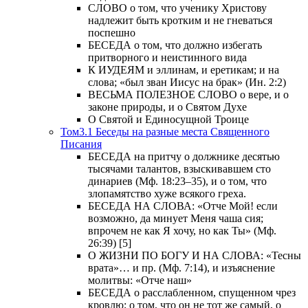
СЛОВО о том, что ученику Христову
надлежит быть кротким и не гневаться
поспешно
БЕСЕДА о том, что должно избегать
притворного и неистинного вида
К ИУДЕЯМ и эллинам, и еретикам; и на
слова; «был зван Иисус на брак» (Ин. 2:2)
ВЕСЬМА ПОЛЕЗНОЕ СЛОВО о вере, и о
законе природы, и о Святом Духе
О Святой и Единосущной Троице
Том3.1 Беседы на разные места Священного
Писания
БЕСЕДА на притчу о должнике десятью
тысячами талантов, взыскивавшем сто
динариев (Мф. 18:23–35), и о том, что
злопамятство хуже всякого греха.
БЕСЕДА НА СЛОВА: «Отче Мой! если
возможно, да минует Меня чаша сия;
впрочем не как Я хочу, но как Ты» (Мф.
26:39) [5]
О ЖИЗНИ ПО БОГУ И НА СЛОВА: «Тесны
врата»… и пр. (Мф. 7:14), и изъяснение
молитвы: «Отче наш»
БЕСЕДА о расслабленном, спущенном чрез
кровлю; о том, что он не тот же самый, о