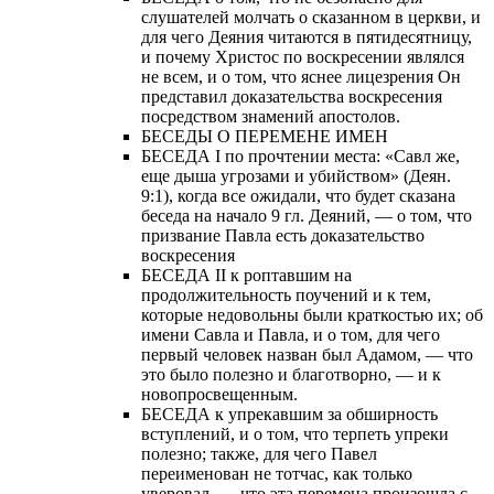
слушателей молчать о сказанном в церкви, и
для чего Деяния читаются в пятидесятницу,
и почему Христос по воскресении являлся
не всем, и о том, что яснее лицезрения Он
представил доказательства воскресения
посредством знамений апостолов.
БЕСЕДЫ О ПЕРЕМЕНЕ ИМЕН
БЕСЕДА I по прочтении места: «Савл же,
еще дыша угрозами и убийством» (Деян.
9:1), когда все ожидали, что будет сказана
беседа на начало 9 гл. Деяний, — о том, что
призвание Павла есть доказательство
воскресения
БЕСЕДА II к роптавшим на
продолжительность поучений и к тем,
которые недовольны были краткостью их; об
имени Савла и Павла, и о том, для чего
первый человек назван был Адамом, — что
это было полезно и благотворно, — и к
новопросвещенным.
БЕСЕДА к упрекавшим за обширность
вступлений, и о том, что терпеть упреки
полезно; также, для чего Павел
переименован не тотчас, как только
уверовал, — что эта перемена произошла с