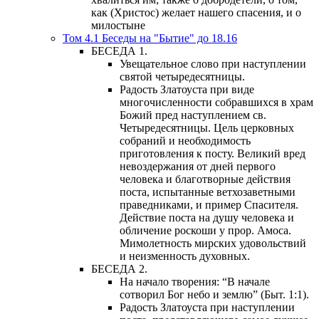
как (Христос) желает нашего спасения, и о
милостыне
Том 4.1 Беседы на "Бытие" до 18.16
БЕСЕДА 1.
Увещательное слово при наступлении
святой четыредесятницы.
Радость Златоуста при виде
многочисленности собравшихся в храм
Божий пред наступлением св.
Четыредесятницы. Цель церковных
собраний и необходимость
приготовления к посту. Великий вред
невоздержания от дней первого
человека и благотворные действия
поста, испытанные ветхозаветными
праведниками, и пример Спасителя.
Действие поста на душу человека и
обличение роскоши у прор. Амоса.
Мимолетность мирских удовольствий
и неизменность духовных.
БЕСЕДА 2.
На начало творения: “В начале
сотворил Бог небо и землю” (Быт. 1:1).
Радость Златоуста при наступлении