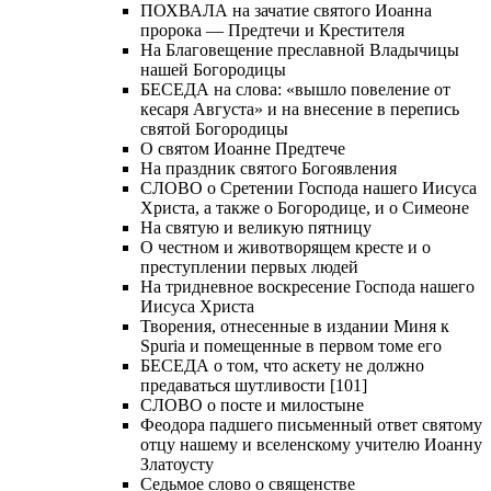
ПОХВАЛА на зачатие святого Иоанна
пророка — Предтечи и Крестителя
На Благовещение преславной Владычицы
нашей Богородицы
БЕСЕДА на слова: «вышло повеление от
кесаря Августа» и на внесение в перепись
святой Богородицы
О святом Иоанне Предтече
На праздник святого Богоявления
СЛОВО о Сретении Господа нашего Иисуса
Христа, а также о Богородице, и о Симеоне
На святую и великую пятницу
О честном и животворящем кресте и о
преступлении первых людей
На тридневное воскресение Господа нашего
Иисуса Христа
Творения, отнесенные в издании Миня к
Spuria и помещенные в первом томе его
БЕСЕДА о том, что аскету не должно
предаваться шутливости [101]
СЛОВО о посте и милостыне
Феодора падшего письменный ответ святому
отцу нашему и вселенскому учителю Иоанну
Златоусту
Седьмое слово о священстве