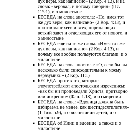
дух веры, как написано» (2 Кор. 4:13), и на
слова: «веровал, и потому говорил» (Пс.
115:1), и о милостыне
БЕСЕДА на слова апостола: «Но, имея тот
же дух веры, как написано» (2 Кор. 4:13), и
против манихеев и всех, порицающих
ветхий завет и отделяющих его от нового, и
о милостыне
БЕСЕДА еще на те же слова: «Имея тот же
дух веры, как написано» (2 Кор. 4:13), и
почему все вообще пользуются благами, и о
милостыне
БЕСЕДА на слова апостола: «О, если бы вы
несколько были снисходительны к моему
неразумию!» (2 Кор. 11:1)
БЕСЕДА против тех, которые
злоупотребляют апостольским изречением:
«как бы ни проповедали Христа, притворно
или искренно» (Флп. 1:18), и о смирении
БЕСЕДА на слова: «Вдовица должна быть
избираема не менее, как шестидесятилетняя»
(1 Тим. 5:9), и о воспитании детей, и о
милостыне
БЕСЕДА об Илии и вдовице, а также и о
милостыне