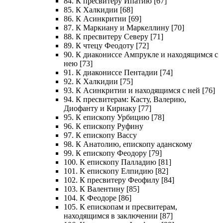
84. К пресвитеру Ипатию [67]
85. К Халкидии [68]
86. К Асинкритии [69]
87. К Маркиану и Маркеллину [70]
88. К пресвитеру Северу [71]
89. К чтецу Феодоту [72]
90. К диакониссе Ампрукле и находящимся с
нею [73]
91. К диакониссе Пентадии [74]
92. К Халкидии [75]
93. К Асинкритии и находящимся с ней [76]
94. К пресвитерам: Касту, Валерию,
Диофанту и Кириаку [77]
95. К епископу Урбицию [78]
96. К епископу Руфину
97. К епископу Вассу
98. К Анатолию, епископу аданскому
99. К епископу Феодору [79]
100. К епископу Палладию [81]
101. К епископу Елпидию [82]
102. К пресвитеру Феофилу [84]
103. К Валентину [85]
104. К Феодоре [86]
105. К епископам и пресвитерам,
находящимся в заключении [87]