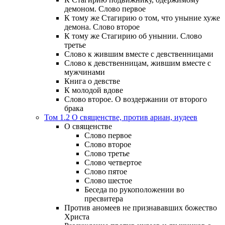
демоном. Слово первое
К тому же Стагирию о том, что уныние хуже
демона. Слово второе
К тому же Стагирию об унынии. Слово
третье
Слово к жившим вместе с девственницами
Слово к девственницам, жившим вместе с
мужчинами
Книга о девстве
К молодой вдове
Слово второе. О воздержании от второго
брака
Том 1.2 О священстве, против ариан, иудеев
О священстве
Слово первое
Слово второе
Слово третье
Слово четвертое
Слово пятое
Слово шестое
Беседа по рукоположении во
пресвитера
Против аномеев не признававших божество
Христа