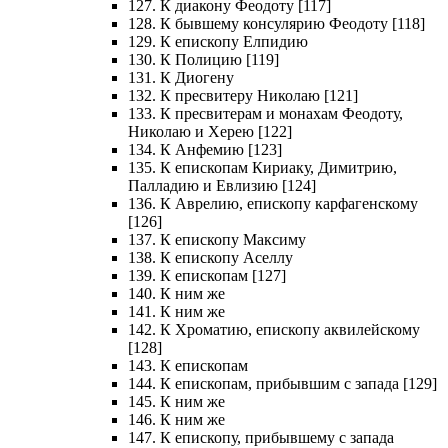
127. К диакону Феодоту [117]
128. К бывшему консулярию Феодоту [118]
129. К епископу Елпидию
130. К Полицию [119]
131. К Диогену
132. К пресвитеру Николаю [121]
133. К пресвитерам и монахам Феодоту,
Николаю и Херею [122]
134. К Анфемию [123]
135. К епископам Кириаку, Димитрию,
Палладию и Евлизию [124]
136. К Аврелию, епископу карфагенскому
[126]
137. К епископу Максиму
138. К епископу Аселлу
139. К епископам [127]
140. К ним же
141. К ним же
142. К Хроматию, епископу аквилейскому
[128]
143. К епископам
144. К епископам, прибывшим с запада [129]
145. К ним же
146. К ним же
147. К епископу, прибывшему с запада