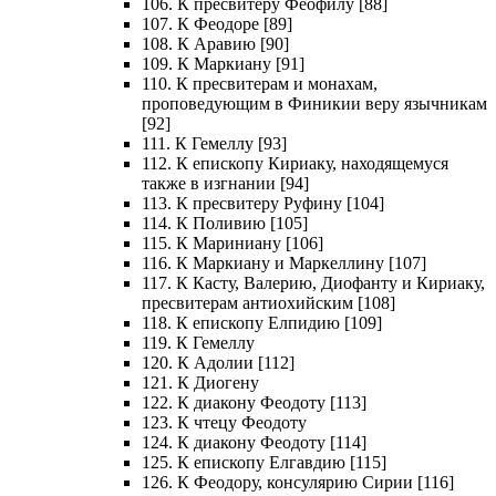
106. К пресвитеру Феофилу [88]
107. К Феодоре [89]
108. К Аравию [90]
109. К Маркиану [91]
110. К пресвитерам и монахам,
проповедующим в Финикии веру язычникам
[92]
111. К Гемеллу [93]
112. К епископу Кириаку, находящемуся
также в изгнании [94]
113. К пресвитеру Руфину [104]
114. К Поливию [105]
115. К Мариниану [106]
116. К Маркиану и Маркеллину [107]
117. К Касту, Валерию, Диофанту и Кириаку,
пресвитерам антиохийским [108]
118. К епископу Елпидию [109]
119. К Гемеллу
120. К Адолии [112]
121. К Диогену
122. К диакону Феодоту [113]
123. К чтецу Феодоту
124. К диакону Феодоту [114]
125. К епископу Елгавдию [115]
126. К Феодору, консулярию Сирии [116]