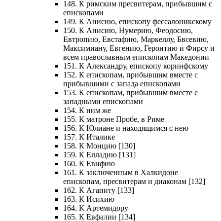
148. К римским пресвитерам, прибывшим с
епископами
149. К Анисию, епископу фессалоникскому
150. К Анисию, Нумерию, Феодосию,
Евтропию, Евстафию, Маркеллу, Бвсевию,
Максимиану, Евгению, Геронтию и Фирсу и
всем православным епископам Македонии
151. К Александру, епископу коринфскому
152. К епископам, прибывшим вместе с
прибывшими с запада епископами
153. К епископам, прибывшим вместе с
западными епископами
154. К ним же
155. К матроне Пробе, в Риме
156. К Юлиане и находящимся с нею
157. К Италике
158. К Монцию [130]
159. К Елладию [131]
160. К Евифию
161. К заключенным в Халкидоне
епископам, пресвитерам и диаконам [132]
162. К Агапиту [133]
163. К Исихию
164. К Артемидору
165. К Евфалии [134]