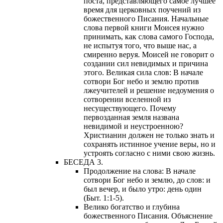
поста, представляющего самое лучшее
время для церковных поучений из
божественного Писания. Начальные
слова первой книги Моисея нужно
принимать, как слова самого Господа,
не испытуя того, что выше нас, а
смиренно веруя. Моисей не говорит о
создании сил невидимых и причина
этого. Великая сила слов: В начале
сотвори Бог небо и землю против
лжеучителей и решение недоумения о
сотворении вселенной из
несуществующего. Почему
первозданная земля названа
невидимой и неустроенною?
Христианин должен не только знать и
сохранять истинное учение веры, но и
устроять согласно с ними свою жизнь.
БЕСЕДА 3.
Продолжение на слова: В начале
сотвори Бог небо и землю, до слов: и
был вечер, и было утро: день один
(Быт. 1:1-5).
Велико богатство и глубина
божественного Писания. Объяснение