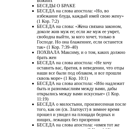
Божиих
БЕСЕДЫ О БРАКЕ
БЕСЕДА на слова апостола: «Но, во
избежание блуда, каждый имей свою жену»
(1 Кор. 7:2)
БЕСЕДА на слова: «Жена связана законом,
доколе жив муж ее; если же муж ее умрет,
свободна выйти, за кого хочет, только в
Господе. Но она блаженнее, если останется
так» (1 Кор. 7:39–40)
ПОХВАЛА Максиму, и о том, каких должно
брать жен
БЕСЕДА на слова апостола: «Не хочу
оставить вас, братия, в неведении, что отцы
наши все были под облаком, и все прошли
сквозь море» (1 Кор. 10:1)
БЕСЕДА на слова апостола: «Ибо надлежит
быть и разномыслиям между вами, дабы
открылись между вами искусные» (1 Кор.
11:19)
БЕСЕДА о милостыни, произнесенная после
того, как он (св. Златоуст) в зимнее время
прошел и увидел на площади бедных и
нищих, лежащих без призрения
БЕСЕДА на слова апостола: «имея тот же