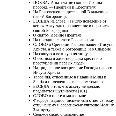
ПОХВАЛА на зачатие святого Иоанна
пророка — Предтечи и Крестителя
На Благовещение преславной Владычицы
нашей Богородицы
БЕСЕДА на слова: «вышло повеление от
кесаря Августа» и на внесение в перепись
святой Богородицы
О святом Иоанне Предтече
На праздник святого Богоявления
СЛОВО о Сретении Господа нашего Иисуса
Христа, а также о Богородице, и о Симеоне
На святую и великую пятницу
О честном и животворящем кресте и о
преступлении первых людей
На тридневное воскресение Господа нашего
Иисуса Христа
Творения, отнесенные в издании Миня к
Spuria и помещенные в первом томе его
БЕСЕДА о том, что аскету не должно
предаваться шутливости [101]
СЛОВО о посте и милостыне
Феодора падшего письменный ответ святому
отцу нашему и вселенскому учителю Иоанну
Златоусту
Седьмое слово о священстве