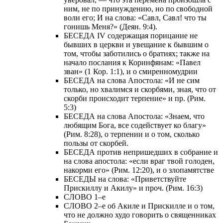
ним, не по принуждению, но по свободной
воли его; И на слова: «Савл, Савл! что ты
гонишь Меня?» (Деян. 9:4).
БЕСЕДА IV содержащая порицание не
бывших в церкви и увещание к бывшим о
том, чтобы заботились о братиях; также на
начало послания к Коринфянам: «Павел
зван» (1 Кор. 1:1), и о смиренномудрии
БЕСЕДА на слова Апостола: «И не сим
только, но хвалимся и скорбями, зная, что от
скорби происходит терпение» и пр. (Рим.
5:3)
БЕСЕДА на слова Апостола: «Знаем, что
любящим Бога, все содействует ко благу»
(Рим. 8:28), о терпении и о том, сколько
пользы от скорбей.
БЕСЕДА против непришедших в собрание и
на слова апостола: «если враг твой голоден,
накорми его» (Рим. 12:20), и о злопамятстве
БЕСЕДЫ на слова: «Приветствуйте
Прискиллу и Акилу» и проч. (Рим. 16:3)
СЛОВО 1–е
СЛОВО 2–е об Акиле и Прискилле и о том,
что не должно худо говорить о священниках