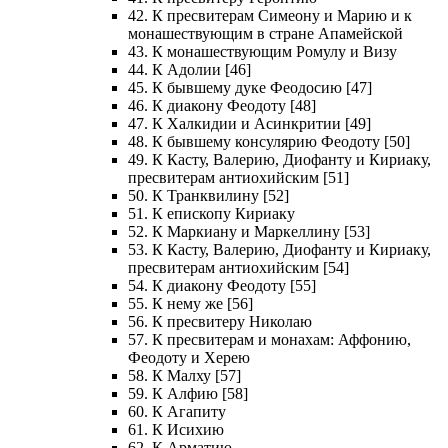
42. К пресвитерам Симеону и Марию и к
монашествующим в стране Апамейской
43. К монашествующим Ромулу и Визу
44. К Адолии [46]
45. К бывшему дуке Феодосию [47]
46. К диакону Феодоту [48]
47. К Халкидии и Асинкритии [49]
48. К бывшему консулярию Феодоту [50]
49. К Касту, Валерию, Диофанту и Кириаку,
пресвитерам антиохийским [51]
50. К Транквилину [52]
51. К епископу Кириаку
52. К Маркиану и Маркеллину [53]
53. К Касту, Валерию, Диофанту и Кириаку,
пресвитерам антиохийским [54]
54. К диакону Феодоту [55]
55. К нему же [56]
56. К пресвитеру Николаю
57. К пресвитерам и монахам: Аффонию,
Феодоту и Херею
58. К Малху [57]
59. К Алфию [58]
60. К Агапиту
61. К Исихию
62. К Арматию