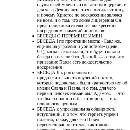
слушателей молчать о сказанном в церкви, и
для чего Деяния читаются в пятидесятницу,
и почему Христос по воскресении являлся
не всем, и о том, что яснее лицезрения Он
представил доказательства воскресения
посредством знамений апостолов.
БЕСЕДЫ О ПЕРЕМЕНЕ ИМЕН
БЕСЕДА I по прочтении места: «Савл же,
еще дыша угрозами и убийством» (Деян.
9:1), когда все ожидали, что будет сказана
беседа на начало 9 гл. Деяний, — о том, что
призвание Павла есть доказательство
воскресения
БЕСЕДА II к роптавшим на
продолжительность поучений и к тем,
которые недовольны были краткостью их; об
имени Савла и Павла, и о том, для чего
первый человек назван был Адамом, — что
это было полезно и благотворно, — и к
новопросвещенным.
БЕСЕДА к упрекавшим за обширность
вступлений, и о том, что терпеть упреки
полезно; также, для чего Павел
переименован не тотчас, как только
уверовал, — что эта перемена произошла с