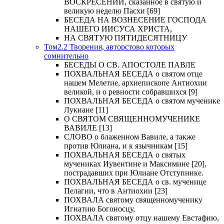
ВОСКРЕСЕНИИ, сказанное в святую и
великую неделю Пасхи [69]
БЕСЕДА НА ВОЗНЕСЕНИЕ ГОСПОДА
НАШЕГО ИИСУСА ХРИСТА,
НА СВЯТУЮ ПЯТИДЕСЯТНИЦУ
Том2.2 Творения, авторстово которых
сомнительно
БЕСЕДЫ О СВ. АПОСТОЛЕ ПАВЛЕ
ПОХВАЛЬНАЯ БЕСЕДА о святом отце
нашем Мелетие, архиепископе Антиохии
великой, и о ревности собравшихся [9]
ПОХВАЛЬНАЯ БЕСЕДА о святом мученике
Лукиане [11]
О СВЯТОМ СВЯЩЕННОМУЧЕНИКЕ
ВАВИЛЕ [13]
СЛОВО о блаженном Вавиле, а также
против Юлиана, и к язычникам [15]
ПОХВАЛЬНАЯ БЕСЕДА о святых
мучениках Иувентине и Максимине [20],
пострадавших при Юлиане Отступнике.
ПОХВАЛЬНАЯ БЕСЕДА о св. мученице
Пелагии, что в Антиохии [23]
ПОХВАЛА святому священномученику
Игнатию Богоносцу,
ПОХВАЛА святому отцу нашему Евстафию,