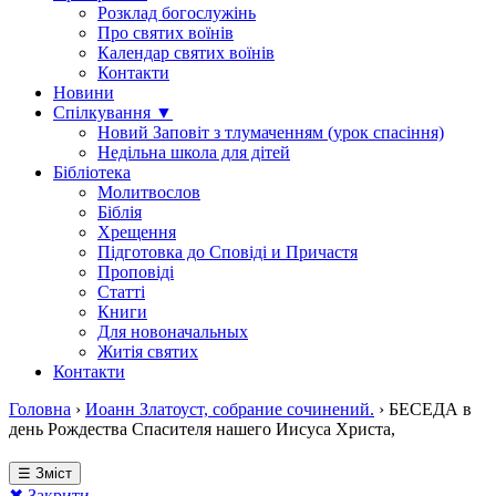
Розклад богослужінь
Про святих воїнів
Календар святих воїнів
Контакти
Новини
Спілкування ▼
Новий Заповіт з тлумаченням (урок спасіння)
Недільна школа для дітей
Бібліотека
Молитвослов
Біблія
Хрещення
Підготовка до Сповіді и Причастя
Проповіді
Статті
Книги
Для новоначальных
Житія святих
Контакти
Головна
›
Иоанн Златоуст, собрание сочинений.
›
БЕСЕДА в
день Рождества Спасителя нашего Иисуса Христа,
☰ Зміст
✖ Закрити