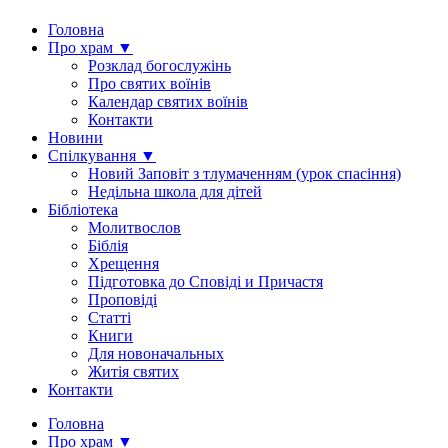
Головна
Про храм ▼
Розклад богослужінь
Про святих воїнів
Календар святих воїнів
Контакти
Новини
Спілкування ▼
Новий Заповіт з тлумаченням (урок спасіння)
Недільна школа для дітей
Бібліотека
Молитвослов
Біблія
Хрещення
Підготовка до Сповіді и Причастя
Проповіді
Статті
Книги
Для новоначальных
Житія святих
Контакти
Головна
Про храм ▼