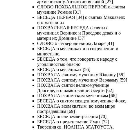
архиепископу Антиохии великой [27]
СЛОВО ПОХВАЛЬНОЕ ПЕРВОЕ о святом
мученике Романе [31]
БЕСЕДА ПЕРВАЯ [34] о святых Маккавеях
и о матери их
ПОХВАЛЬНАЯ БЕСЕДА о святых
мученицах Вернике и Просдоке девах и о
матери их Домнине [37]
СЛОВО о четверодневном Лазаре [41]
БЕСЕДА о мучениках и о сокрушении и
милостыне,
БЕСЕДА о том, что говорить к народу с
угодливостью опасно
БЕСЕДА о мучениках [56]
ПОХВАЛА святому мученику Юлиану [58]
ПОХВАЛА святому мученику Варлааму [59]
ПОХВАЛА святой великомученице
Дросиде, и о памятовании смерти [62]
ПОХВАЛА египетским мученикам [66]
БЕСЕДА о святом священномученике Фоке,
ПОХВАЛА всем святым, во всем мире
пострадавшим [69]
БЕСЕДА после землетрясения [70]
БЕСЕДА о предательстве Иуды [72]
Творения св. ИОАННА ЗЛАТОУСТА,