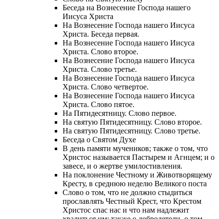
Беседа на Вознесение Господа нашего
Иисуса Христа
На Вознесение Господа нашего Иисуса
Христа. Беседа первая.
На Вознесение Господа нашего Иисуса
Христа. Слово второе.
На Вознесение Господа нашего Иисуса
Христа. Слово третье.
На Вознесение Господа нашего Иисуса
Христа. Слово четвертое.
На Вознесение Господа нашего Иисуса
Христа. Слово пятое.
На Пятидесятницу. Слово первое.
На святую Пятидесятницу. Слово второе.
На святую Пятидесятницу. Слово третье.
Беседа о Святом Духе
В день памяти мучеников; также о том, что
Христос называется Пастырем и Агнцем; и о
завесе, и о жертве умилостивления.
На поклонение Честному и Животворящему
Кресту, в среднюю неделю Великого поста
Слово о том, что не должно стыдиться
прославлять Честный Крест, что Крестом
Христос спас нас и что нам надлежит
хвалиться им; также о добродетели, о том,