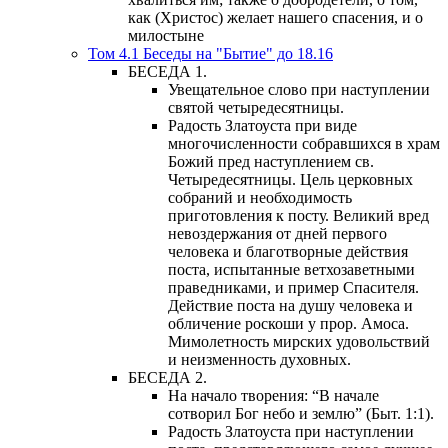
как (Христос) желает нашего спасения, и о
милостыне
Том 4.1 Беседы на "Бытие" до 18.16
БЕСЕДА 1.
Увещательное слово при наступлении
святой четыредесятницы.
Радость Златоуста при виде
многочисленности собравшихся в храм
Божий пред наступлением св.
Четыредесятницы. Цель церковных
собраний и необходимость
приготовления к посту. Великий вред
невоздержания от дней первого
человека и благотворные действия
поста, испытанные ветхозаветными
праведниками, и пример Спасителя.
Действие поста на душу человека и
обличение роскоши у прор. Амоса.
Мимолетность мирских удовольствий
и неизменность духовных.
БЕСЕДА 2.
На начало творения: “В начале
сотворил Бог небо и землю” (Быт. 1:1).
Радость Златоуста при наступлении