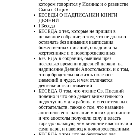
котором говорится у Иоанна; и о равенстве
Сына с Отцом
БЕСЕДЫ О НАДПИСАНИИ КНИГИ
ДЕЯНИЙ
Ι Беседа
БЕСЕДА о тех, которые не пришли в
церковное собрание; о том, что не должно
оставлять без внимания надписания
божественных писаний; о надписи на
жертвеннике и о новопросвещенных.
БЕСЕДА в собрании, бывшем чрез
несколько времени в древней церкви, на
надписание Деяний Апостольских, и о том,
что добродетельная жизнь полезнее
знамений и чудес, и чем отличается
деятельность от знамений
БЕСЕДА О том, что чтение Св. Писаний
полезно и что оно делает внимательного
недоступным для рабства и стеснительных
обстоятельств, также о том, что название
апостолов есть название многих достоинств
и что апостолы получили силу и власть
гораздо большую, чем внешние властители и
сами цари, и наконец к новопросвещенным.
БЕСЕДА о том, что не безопасно для