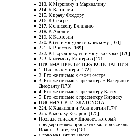
213. К Маркиану и Маркеллину
214. К Картерии
215. К врачу Феодору
216. К Севере
217. К епископу Елпидию
218. К Адолии
219. К Картерии
220. К (епископу) антиохийскому [168]
221. К Врисону [169]
222. К Порфирию, епископу росскому [170]
223. К игемону Картерию [171]
ПИСЬМА ПРЕСВИТЕРА КОНСТАНЦИЯ
1. Письмо к матери [172]
2. Его же письмо к своей сестре
3. Его же письмо к пресвитерам Валерию и
Диофанту [173]
4. Его же письмо к пресвитеру Касту
5. Его же письмо к пресвитеру Кириаку
ПИСЬМА СВ. И. ЗЛАТОУСТА
224. К Хадкидии и Асинкритии [174]
225. К монаху Кесарию [175]
Похвала епископу Диодору, который
предварительно проповедывал и восхвалял
Иоанна Златоуста [181]
Слово на Святую Пасху