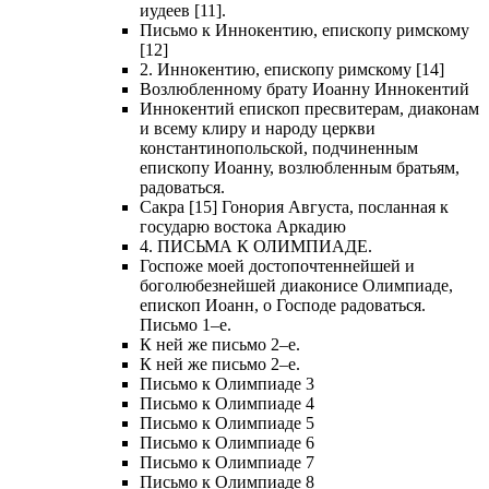
иудеев [11].
Письмо к Иннокентию, епископу римскому
[12]
2. Иннокентию, епископу римскому [14]
Возлюбленному брату Иоанну Иннокентий
Иннокентий епископ пресвитерам, диаконам
и всему клиру и народу церкви
константинопольской, подчиненным
епископу Иоанну, возлюбленным братьям,
радоваться.
Сакра [15] Гонория Августа, посланная к
государю востока Аркадию
4. ПИСЬМА К ОЛИМПИАДЕ.
Госпоже моей достопочтеннейшей и
боголюбезнейшей диаконисе Олимпиаде,
епископ Иоанн, о Господе радоваться.
Письмо 1–е.
К ней же письмо 2–е.
К ней же письмо 2–е.
Письмо к Олимпиаде 3
Письмо к Олимпиаде 4
Письмо к Олимпиаде 5
Письмо к Олимпиаде 6
Письмо к Олимпиаде 7
Письмо к Олимпиаде 8