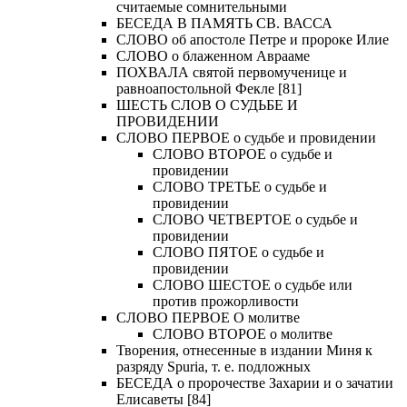
считаемые сомнительными
БЕСЕДА В ПАМЯТЬ СВ. ВАССА
СЛОВО об апостоле Петре и пророке Илие
СЛОВО о блаженном Аврааме
ПОХВАЛА святой первомученице и
равноапостольной Фекле [81]
ШЕСТЬ СЛОВ О СУДЬБЕ И
ПРОВИДЕНИИ
СЛОВО ПЕРВОЕ о судьбе и провидении
СЛОВО ВТОРОЕ о судьбе и
провидении
СЛОВО ТРЕТЬЕ о судьбе и
провидении
СЛОВО ЧЕТВЕРТОЕ о судьбе и
провидении
СЛОВО ПЯТОЕ о судьбе и
провидении
СЛОВО ШЕСТОЕ о судьбе или
против прожорливости
СЛОВО ПЕРВОЕ О молитве
СЛОВО ВТОРОЕ о молитве
Творения, отнесенные в издании Миня к
разряду Spuria, т. е. подложных
БЕСЕДА о пророчестве Захарии и о зачатии
Елисаветы [84]