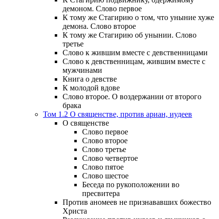
демоном. Слово первое
К тому же Стагирию о том, что уныние хуже
демона. Слово второе
К тому же Стагирию об унынии. Слово
третье
Слово к жившим вместе с девственницами
Слово к девственницам, жившим вместе с
мужчинами
Книга о девстве
К молодой вдове
Слово второе. О воздержании от второго
брака
Том 1.2 О священстве, против ариан, иудеев
О священстве
Слово первое
Слово второе
Слово третье
Слово четвертое
Слово пятое
Слово шестое
Беседа по рукоположении во
пресвитера
Против аномеев не признававших божество
Христа