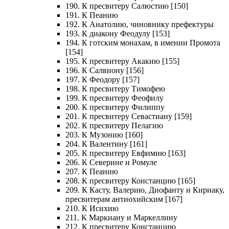
190. К пресвитеру Салюстию [150]
191. К Пеанию
192. К Анатолию, чиновнику префектуры
193. К диакону Феодулу [153]
194. К готским монахам, в имении Промота
[154]
195. К пресвитеру Акакию [155]
196. К Салвиону [156]
197. К Феодору [157]
198. К пресвитеру Тимофею
199. К пресвитеру Феофилу
200. К пресвитеру Филиппу
201. К пресвитеру Севастиану [159]
202. К пресвитеру Пелагию
203. К Музонию [160]
204. К Валентину [161]
205. К пресвитеру Евфимию [163]
206. К Северине и Ромуле
207. К Пеанию
208. К пресвитеру Констанцию [165]
209. К Касту, Валерию, Диофанту и Кириаку,
пресвитерам антиохийским [167]
210. К Исихию
211. К Маркиану и Маркеллину
212. К пресвитеру Констанцию