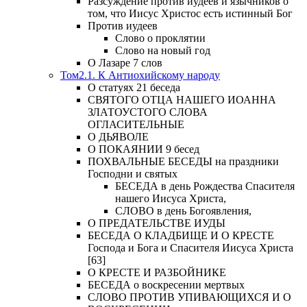
Разсуждение против иудеев и язычников о
том, что Иисус Христос есть истинный Бог
Против иудеев
Слово о проклятии
Слово на новый год
О Лазаре 7 слов
Том2.1. К Антиохийскому народу
О статуях 21 беседа
СВЯТОГО ОТЦА НАШЕГО ИОАННА
ЗЛАТОУСТОГО СЛОВА
ОГЛАСИТЕЛЬНЫЕ
О ДЬЯВОЛЕ
О ПОКАЯНИИ 9 бесед
ПОХВАЛЬНЫЕ БЕСЕДЫ на праздники
Господни и святых
БЕСЕДА в день Рождества Спасителя
нашего Иисуса Христа,
СЛОВО в день Богоявления,
О ПРЕДАТЕЛЬСТВЕ ИУДЫ
БЕСЕДА О КЛАДБИЩЕ И О КРЕСТЕ
Господа и Бога и Спасителя Иисуса Христа
[63]
О КРЕСТЕ И РАЗБОЙНИКЕ
БЕСЕДА о воскресении мертвых
СЛОВО ПРОТИВ УПИВАЮЩИХСЯ И О