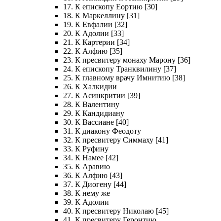
17. К епископу Еортию [30]
18. К Маркеллину [31]
19. К Евфалии [32]
20. К Адолии [33]
21. К Картерии [34]
22. К Алфию [35]
23. К пресвитеру монаху Марону [36]
24. К епископу Транквилину [37]
25. К главному врачу Имнитию [38]
26. К Халкидии
27. К Асинкритии [39]
28. К Валентину
29. К Кандидиану
30. К Вассиане [40]
31. К диакону Феодоту
32. К пресвитеру Симмаху [41]
33. К Руфину
34. К Намее [42]
35. К Аравию
36. К Алфию [43]
37. К Диогену [44]
38. К нему же
39. К Адолии
40. К пресвитеру Николаю [45]
41. К пресвитеру Геронтию