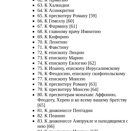
63. К Халкидии
64. К Асинкритии
65. К пресвитеру Роману [59]
66. К Гемеллу [60]
67. К Фирмину [61]
68. К главному врачу Имнитию
69. К Кифирию
70. К Леонтию
71. К Фавстину
72. К епископу Люцию
73. К епископу Марию
74. К епископу Евлогию [62]
75. К Иоанну, епископу Иерусалимскому
76. К Феодосию, епископу скифопольскому
77. К епископу Моисею
78. К пресвитеру Роману [63]
79. К пресвитеру Моисею [64]
80. К пресвитерам монахам: Аффонию,
Феодоту, Херею и ко всему вашему братству
[65]
81. К диакониссе Пентадии
82. К Пеанию
83. К диакониссе Ампрукле и находящимся с
нею [66]