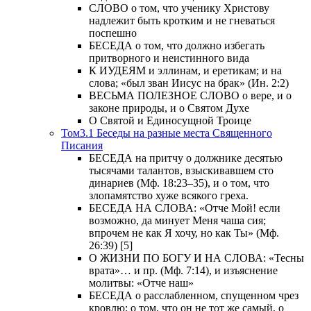
СЛОВО о том, что ученику Христову
надлежит быть кротким и не гневаться
поспешно
БЕСЕДА о том, что должно избегать
притворного и неистинного вида
К ИУДЕЯМ и эллинам, и еретикам; и на
слова; «был зван Иисус на брак» (Ин. 2:2)
ВЕСЬМА ПОЛЕЗНОЕ СЛОВО о вере, и о
законе природы, и о Святом Духе
О Святой и Единосущной Троице
Том3.1 Беседы на разные места Священного
Писания
БЕСЕДА на притчу о должнике десятью
тысячами талантов, взыскивавшем сто
динариев (Мф. 18:23–35), и о том, что
злопамятство хуже всякого греха.
БЕСЕДА НА СЛОВА: «Отче Мой! если
возможно, да минует Меня чаша сия;
впрочем не как Я хочу, но как Ты» (Мф.
26:39) [5]
О ЖИЗНИ ПО БОГУ И НА СЛОВА: «Тесны
врата»… и пр. (Мф. 7:14), и изъяснение
молитвы: «Отче наш»
БЕСЕДА о расслабленном, спущенном чрез
кровлю; о том, что он не тот же самый, о