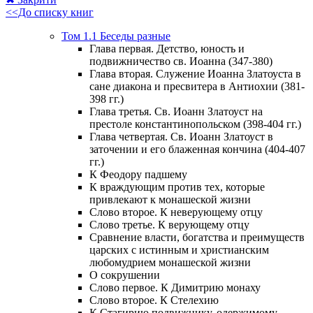
<<До списку книг
Том 1.1 Беседы разные
Глава первая. Детство, юность и
подвижничество св. Иоанна (347-380)
Глава вторая. Служение Иоанна Златоуста в
сане диакона и пресвитера в Антиохии (381-
398 гг.)
Глава третья. Св. Иоанн Златоуст на
престоле константинопольском (398-404 гг.)
Глава четвертая. Св. Иоанн Златоуст в
заточении и его блаженная кончина (404-407
гг.)
К Феодору падшему
К враждующим против тех, которые
привлекают к монашеской жизни
Слово второе. К неверующему отцу
Слово третье. К верующему отцу
Сравнение власти, богатства и преимуществ
царских с истинным и христианским
любомудрием монашеской жизни
О сокрушении
Слово первое. К Димитрию монаху
Слово второе. К Стелехию
К Стагирию подвижнику, одержимому