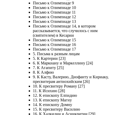
Письмо к Олимпиаде 9
Письмо к Олимпиаде 10
Письмо к Олимпиаде 11
Письмо к Олимпиаде 12
Письмо к Олимпиаде 13
Письмо к Олимпиаде 14, в котором
рассказывается, что случилось с ним
(святителем) в Кесарии
Письмо к Олимпиаде 15
Письмо к Олимпиаде 16
Письмо к Олимпиаде 17
5. Письма к разным лицам
5. К Картерии [23]
6. К Маркиану и Маркеллину [24]
7. К Агапиту [25]
8. К Алфию
9. К Касту, Валерию, Диофанту и Кириаку,
пресвитерам антиохийским [26]
10. К пресвитеру Роману [27]
11. К Исихию [28]
12. К епископу Елпидию
13. К епископу Магну
14. К епископу Домну
15. К пресвитеру Василию
16. К Халкидии и Асинкритии [29]