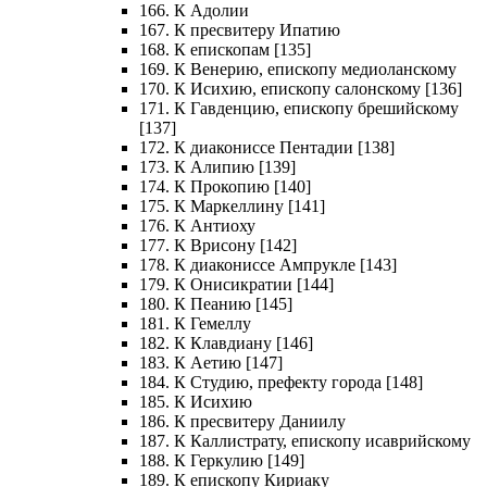
166. К Адолии
167. К пресвитеру Ипатию
168. К епископам [135]
169. К Венерию, епископу медиоланскому
170. К Исихию, епископу салонскому [136]
171. К Гавденцию, епископу брешийскому
[137]
172. К диакониссе Пентадии [138]
173. К Алипию [139]
174. К Прокопию [140]
175. К Маркеллину [141]
176. К Антиоху
177. К Врисону [142]
178. К диакониссе Ампрукле [143]
179. К Онисикратии [144]
180. К Пеанию [145]
181. К Гемеллу
182. К Клавдиану [146]
183. К Аетию [147]
184. К Студию, префекту города [148]
185. К Исихию
186. К пресвитеру Даниилу
187. К Каллистрату, епископу исаврийскому
188. К Геркулию [149]
189. К епископу Кириаку