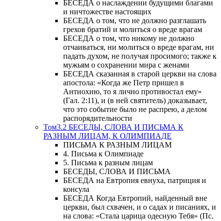
БЕСЕДА о наслаждении будущими благами
и ничтожестве настоящих
БЕСЕДА о том, что не должно разглашать
грехов братий и молиться о вреде врагам
БЕСЕДА о том, что никому не должно
отчаиваться, ни молиться о вреде врагам, ни
падать духом, не получая просимого; также к
мужьям о сохранении мира с женами
БЕСЕДА сказанная в старой церкви на слова
апостола: «Когда же Петр пришел в
Антиохию, то я лично противостал ему»
(Гал. 2:11), и (в ней святитель) доказывает,
что это событие было не распрею, а делом
распорядительности
Том3.2 БЕСЕДЫ, СЛОВА И ПИСЬМА К
РАЗНЫМ ЛИЦАМ, К ОЛИМПИАДЕ
ПИСЬМА К РАЗНЫМ ЛИЦАМ
4. Письма к Олимпиаде
5. Письма к разным лицам
БЕСЕДЫ, СЛОВА И ПИСЬМА
БЕСЕДА на Евтропия евнуха, патриция и
консула
БЕСЕДА Когда Евтропий, найденный вне
церкви, был схвачен, и о садах и писаниях, и
на слова: «Стала царица одесную Тебя» (Пс.