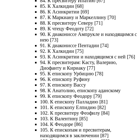
84. К пресвитеру Ипатию [67]
85. К Халкидии [68]
86. К Асинкритии [69]
87. К Маркиану и Маркеллину [70]
88. К пресвитеру Северу [71]
89. К чтецу Феодоту [72]
90. К диакониссе Ампрукле и находящимся с
нею [73]
91. К диакониссе Пентадии [74]
92. К Халкидии [75]
93. К Асинкритии и находящимся с ней [76]
94. К пресвитерам: Касту, Валерию,
Диофанту и Кириаку [77]
95. К епископу Урбицию [78]
96. К епископу Руфину
97. К епископу Вассу
98. К Анатолию, епископу аданскому
99. К епископу Феодору [79]
100. К епископу Палладию [81]
101. К епископу Елпидию [82]
102. К пресвитеру Феофилу [84]
103. К Валентину [85]
104. К Феодоре [86]
105. К епископам и пресвитерам,
находящимся в заключении [87]