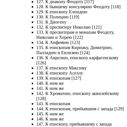
127. К диакону Феодоту [117]
128. К бывшему консулярию Феодоту [118]
129. К епископу Елпидию
130. К Полицию [119]
131. К Диогену
132. К пресвитеру Николаю [121]
133. К пресвитерам и монахам Феодоту,
Николаю и Херею [122]
134. К Анфемию [123]
135. К епископам Кириаку, Димитрию,
Палладию и Евлизию [124]
136. К Аврелию, епископу карфагенскому
[126]
137. К епископу Максиму
138. К епископу Аселлу
139. К епископам [127]
140. К ним же
141. К ним же
142. К Хроматию, епископу аквилейскому
[128]
143. К епископам
144. К епископам, прибывшим с запада [129]
145. К ним же
146. К ним же
147. К епископу, прибывшему с запада