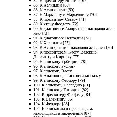
84. К пресвитеру Ипатию [67]
85. К Халкидии [68]
86. К Асинкритии [69]
87. К Маркиану и Маркеллину [70]
88. К пресвитеру Северу [71]
89. К чтецу Феодоту [72]
90. К диакониссе Ампрукле и находящимся с
нею [73]
91. К диакониссе Пентадии [74]
92. К Халкидии [75]
93. К Асинкритии и находящимся с ней [76]
94. К пресвитерам: Касту, Валерию,
Диофанту и Кириаку [77]
95. К епископу Урбицию [78]
96. К епископу Руфину
97. К епископу Вассу
98. К Анатолию, епископу аданскому
99. К епископу Феодору [79]
100. К епископу Палладию [81]
101. К епископу Елпидию [82]
102. К пресвитеру Феофилу [84]
103. К Валентину [85]
104. К Феодоре [86]
105. К епископам и пресвитерам,
находящимся в заключении [87]