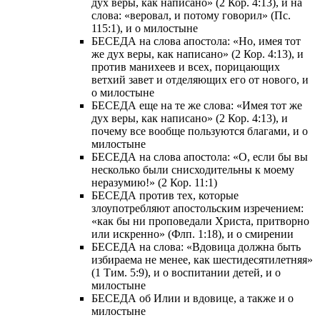
дух веры, как написано» (2 Кор. 4:13), и на
слова: «веровал, и потому говорил» (Пс.
115:1), и о милостыне
БЕСЕДА на слова апостола: «Но, имея тот
же дух веры, как написано» (2 Кор. 4:13), и
против манихеев и всех, порицающих
ветхий завет и отделяющих его от нового, и
о милостыне
БЕСЕДА еще на те же слова: «Имея тот же
дух веры, как написано» (2 Кор. 4:13), и
почему все вообще пользуются благами, и о
милостыне
БЕСЕДА на слова апостола: «О, если бы вы
несколько были снисходительны к моему
неразумию!» (2 Кор. 11:1)
БЕСЕДА против тех, которые
злоупотребляют апостольским изречением:
«как бы ни проповедали Христа, притворно
или искренно» (Флп. 1:18), и о смирении
БЕСЕДА на слова: «Вдовица должна быть
избираема не менее, как шестидесятилетняя»
(1 Тим. 5:9), и о воспитании детей, и о
милостыне
БЕСЕДА об Илии и вдовице, а также и о
милостыне