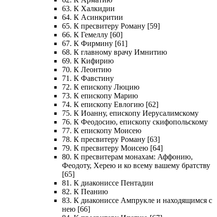
63. К Халкидии
64. К Асинкритии
65. К пресвитеру Роману [59]
66. К Гемеллу [60]
67. К Фирмину [61]
68. К главному врачу Имнитию
69. К Кифирию
70. К Леонтию
71. К Фавстину
72. К епископу Люцию
73. К епископу Марию
74. К епископу Евлогию [62]
75. К Иоанну, епископу Иерусалимскому
76. К Феодосию, епископу скифопольскому
77. К епископу Моисею
78. К пресвитеру Роману [63]
79. К пресвитеру Моисею [64]
80. К пресвитерам монахам: Аффонию,
Феодоту, Херею и ко всему вашему братству
[65]
81. К диакониссе Пентадии
82. К Пеанию
83. К диакониссе Ампрукле и находящимся с
нею [66]