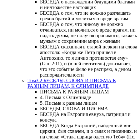
БЕСЕДА о наслаждении будущими благами
и ничтожестве настоящих
БЕСЕДА о том, что не должно разглашать
грехов братий и молиться о вреде врагам
БЕСЕДА о том, что никому не должно
отчаиваться, ни молиться о вреде врагам, ни
падать духом, не получая просимого; также к
мужьям о сохранении мира с женами
БЕСЕДА сказанная в старой церкви на слова
апостола: «Когда же Петр пришел в
Антиохию, то я лично противостал ему»
(Гал. 2:11), и (в ней святитель) доказывает,
что это событие было не распрею, а делом
распорядительности
Том3.2 БЕСЕДЫ, СЛОВА И ПИСЬМА К
РАЗНЫМ ЛИЦАМ, К ОЛИМПИАДЕ
ПИСЬМА К РАЗНЫМ ЛИЦАМ
4. Письма к Олимпиаде
5. Письма к разным лицам
БЕСЕДЫ, СЛОВА И ПИСЬМА
БЕСЕДА на Евтропия евнуха, патриция и
консула
БЕСЕДА Когда Евтропий, найденный вне
церкви, был схвачен, и о садах и писаниях, и
на слова: «Стала царица одесную Тебя» (Пс.