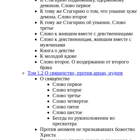
демоном. Слово первое
К тому же Стагирию о том, что уныние хуже
демона. Слово второе
К тому же Стагирию об унынии. Слово
третье
Слово к жившим вместе с девственницами
Слово к девственницам, жившим вместе с
мужчинами
Книга о девстве
К молодой вдове
Слово второе. О воздержании от второго
брака
Том 1.2 О священстве, против ариан, иудеев
О священстве
Слово первое
Слово второе
Слово третье
Слово четвертое
Слово пятое
Слово шестое
Беседа по рукоположении во
пресвитера
Против аномеев не признававших божество
Христа