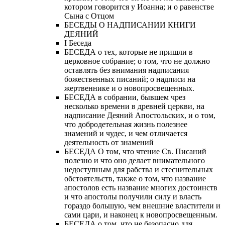
котором говорится у Иоанна; и о равенстве
Сына с Отцом
БЕСЕДЫ О НАДПИСАНИИ КНИГИ
ДЕЯНИЙ
Ι Беседа
БЕСЕДА о тех, которые не пришли в
церковное собрание; о том, что не должно
оставлять без внимания надписания
божественных писаний; о надписи на
жертвеннике и о новопросвещенных.
БЕСЕДА в собрании, бывшем чрез
несколько времени в древней церкви, на
надписание Деяний Апостольских, и о том,
что добродетельная жизнь полезнее
знамений и чудес, и чем отличается
деятельность от знамений
БЕСЕДА О том, что чтение Св. Писаний
полезно и что оно делает внимательного
недоступным для рабства и стеснительных
обстоятельств, также о том, что название
апостолов есть название многих достоинств
и что апостолы получили силу и власть
гораздо большую, чем внешние властители и
сами цари, и наконец к новопросвещенным.
БЕСЕДА о том, что не безопасно для