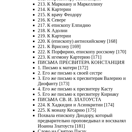
213. К Маркиану и Маркеллину
214. К Картерии
215. К врачу Феодору
216. К Севере
217. К епископу Елпидию
218. К Адолии
219. К Картерии
220. К (епископу) антиохийскому [168]
221. К Врисону [169]
222. К Порфирию, епископу росскому [170]
223. К игемону Картерию [171]
ПИСЬМА ПРЕСВИТЕРА КОНСТАНЦИЯ
1. Письмо к матери [172]
2. Его же письмо к своей сестре
3. Его же письмо к пресвитерам Валерию и
Диофанту [173]
4. Его же письмо к пресвитеру Касту
5. Его же письмо к пресвитеру Кириаку
ПИСЬМА СВ. И. ЗЛАТОУСТА
224. К Хадкидии и Асинкритии [174]
225. К монаху Кесарию [175]
Похвала епископу Диодору, который
предварительно проповедывал и восхвалял
Иоанна Златоуста [181]
Слово на Святую Пасху