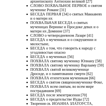
архиепископу Антиохии великой [27]
СЛОВО ПОХВАЛЬНОЕ ПЕРВОЕ о святом
мученике Романе [31]
БЕСЕДА ПЕРВАЯ [34] о святых Маккавеях
и о матери их
ПОХВАЛЬНАЯ БЕСЕДА о святых
мученицах Вернике и Просдоке девах и о
матери их Домнине [37]
СЛОВО о четверодневном Лазаре [41]
БЕСЕДА о мучениках и о сокрушении и
милостыне,
БЕСЕДА о том, что говорить к народу с
угодливостью опасно
БЕСЕДА о мучениках [56]
ПОХВАЛА святому мученику Юлиану [58]
ПОХВАЛА святому мученику Варлааму [59]
ПОХВАЛА святой великомученице
Дросиде, и о памятовании смерти [62]
ПОХВАЛА египетским мученикам [66]
БЕСЕДА о святом священномученике Фоке,
ПОХВАЛА всем святым, во всем мире
пострадавшим [69]
БЕСЕДА после землетрясения [70]
БЕСЕДА о предательстве Иуды [72]
Творения св. ИОАННА ЗЛАТОУСТА,