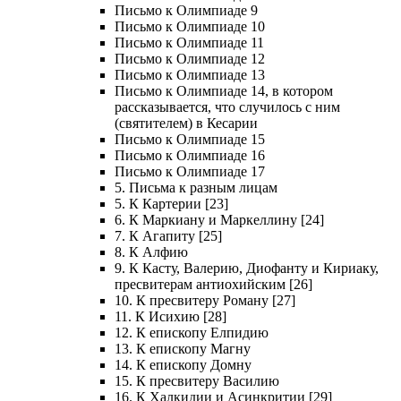
Письмо к Олимпиаде 9
Письмо к Олимпиаде 10
Письмо к Олимпиаде 11
Письмо к Олимпиаде 12
Письмо к Олимпиаде 13
Письмо к Олимпиаде 14, в котором
рассказывается, что случилось с ним
(святителем) в Кесарии
Письмо к Олимпиаде 15
Письмо к Олимпиаде 16
Письмо к Олимпиаде 17
5. Письма к разным лицам
5. К Картерии [23]
6. К Маркиану и Маркеллину [24]
7. К Агапиту [25]
8. К Алфию
9. К Касту, Валерию, Диофанту и Кириаку,
пресвитерам антиохийским [26]
10. К пресвитеру Роману [27]
11. К Исихию [28]
12. К епископу Елпидию
13. К епископу Магну
14. К епископу Домну
15. К пресвитеру Василию
16. К Халкидии и Асинкритии [29]