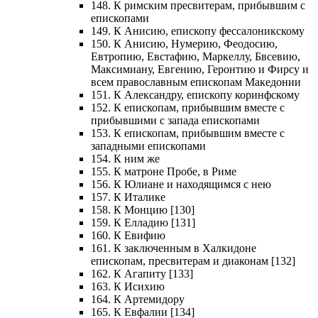
148. К римским пресвитерам, прибывшим с
епископами
149. К Анисию, епископу фессалоникскому
150. К Анисию, Нумерию, Феодосию,
Евтропию, Евстафию, Маркеллу, Бвсевию,
Максимиану, Евгению, Геронтию и Фирсу и
всем православным епископам Македонии
151. К Александру, епископу коринфскому
152. К епископам, прибывшим вместе с
прибывшими с запада епископами
153. К епископам, прибывшим вместе с
западными епископами
154. К ним же
155. К матроне Пробе, в Риме
156. К Юлиане и находящимся с нею
157. К Италике
158. К Монцию [130]
159. К Елладию [131]
160. К Евифию
161. К заключенным в Халкидоне
епископам, пресвитерам и диаконам [132]
162. К Агапиту [133]
163. К Исихию
164. К Артемидору
165. К Евфалии [134]