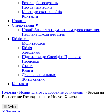
Розклад богослужінь
Про святих воїнів
Календар святих воїнів
Контакти
Новини
Спілкування ▼
Новий Заповіт з тлумаченням (урок спасіння)
Недільна школа для дітей
Бібліотека
Молитвослов
Біблія
Хрещення
Підготовка до Сповіді и Причастя
Проповіді
Статті
Книги
Для новоначальных
Житія святих
Контакти
Головна
›
Иоанн Златоуст, собрание сочинений.
›
Беседа на
Вознесение Господа нашего Иисуса Христа
☰ Зміст
✖ Закрити