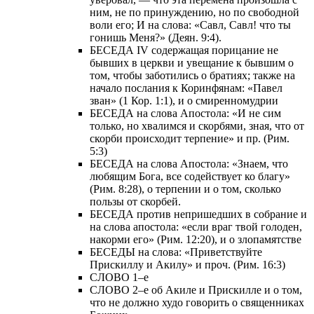
ним, не по принуждению, но по свободной
воли его; И на слова: «Савл, Савл! что ты
гонишь Меня?» (Деян. 9:4).
БЕСЕДА IV содержащая порицание не
бывших в церкви и увещание к бывшим о
том, чтобы заботились о братиях; также на
начало послания к Коринфянам: «Павел
зван» (1 Кор. 1:1), и о смиренномудрии
БЕСЕДА на слова Апостола: «И не сим
только, но хвалимся и скорбями, зная, что от
скорби происходит терпение» и пр. (Рим.
5:3)
БЕСЕДА на слова Апостола: «Знаем, что
любящим Бога, все содействует ко благу»
(Рим. 8:28), о терпении и о том, сколько
пользы от скорбей.
БЕСЕДА против непришедших в собрание и
на слова апостола: «если враг твой голоден,
накорми его» (Рим. 12:20), и о злопамятстве
БЕСЕДЫ на слова: «Приветствуйте
Прискиллу и Акилу» и проч. (Рим. 16:3)
СЛОВО 1–е
СЛОВО 2–е об Акиле и Прискилле и о том,
что не должно худо говорить о священниках