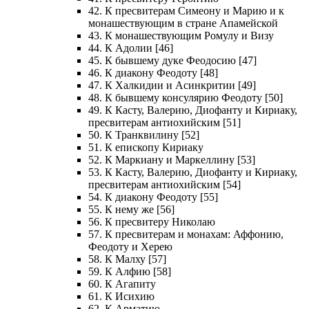
42. К пресвитерам Симеону и Марию и к
монашествующим в стране Апамейской
43. К монашествующим Ромулу и Визу
44. К Адолии [46]
45. К бывшему дуке Феодосию [47]
46. К диакону Феодоту [48]
47. К Халкидии и Асинкритии [49]
48. К бывшему консулярию Феодоту [50]
49. К Касту, Валерию, Диофанту и Кириаку,
пресвитерам антиохийским [51]
50. К Транквилину [52]
51. К епископу Кириаку
52. К Маркиану и Маркеллину [53]
53. К Касту, Валерию, Диофанту и Кириаку,
пресвитерам антиохийским [54]
54. К диакону Феодоту [55]
55. К нему же [56]
56. К пресвитеру Николаю
57. К пресвитерам и монахам: Аффонию,
Феодоту и Херею
58. К Малху [57]
59. К Алфию [58]
60. К Агапиту
61. К Исихию
62. К Арматию