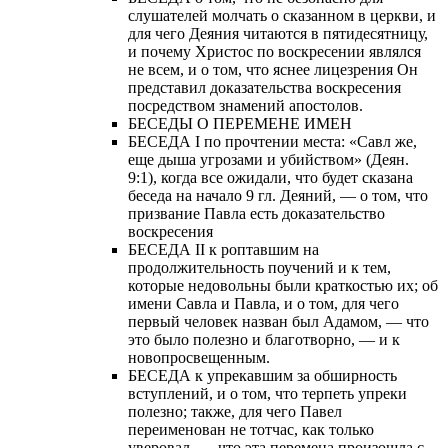
слушателей молчать о сказанном в церкви, и
для чего Деяния читаются в пятидесятницу,
и почему Христос по воскресении являлся
не всем, и о том, что яснее лицезрения Он
представил доказательства воскресения
посредством знамений апостолов.
БЕСЕДЫ О ПЕРЕМЕНЕ ИМЕН
БЕСЕДА I по прочтении места: «Савл же,
еще дыша угрозами и убийством» (Деян.
9:1), когда все ожидали, что будет сказана
беседа на начало 9 гл. Деяний, — о том, что
призвание Павла есть доказательство
воскресения
БЕСЕДА II к роптавшим на
продолжительность поучений и к тем,
которые недовольны были краткостью их; об
имени Савла и Павла, и о том, для чего
первый человек назван был Адамом, — что
это было полезно и благотворно, — и к
новопросвещенным.
БЕСЕДА к упрекавшим за обширность
вступлений, и о том, что терпеть упреки
полезно; также, для чего Павел
переименован не тотчас, как только
уверовал, — что эта перемена произошла с