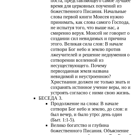
поста, представляющего самое лучшее
время для церковных поучений из
божественного Писания. Начальные
слова первой книги Моисея нужно
принимать, как слова самого Господа,
не испытуя того, что выше нас, а
смиренно веруя. Моисей не говорит о
создании сил невидимых и причина
этого. Великая сила слов: В начале
сотвори Бог небо и землю против
лжеучителей и решение недоумения о
сотворении вселенной из
несуществующего. Почему
первозданная земля названа
невидимой и неустроенною?
Христианин должен не только знать и
сохранять истинное учение веры, но и
устроять согласно с ними свою жизнь.
БЕСЕДА 3.
Продолжение на слова: В начале
сотвори Бог небо и землю, до слов: и
был вечер, и было утро: день один
(Быт. 1:1-5).
Велико богатство и глубина
божественного Писания. Объяснение