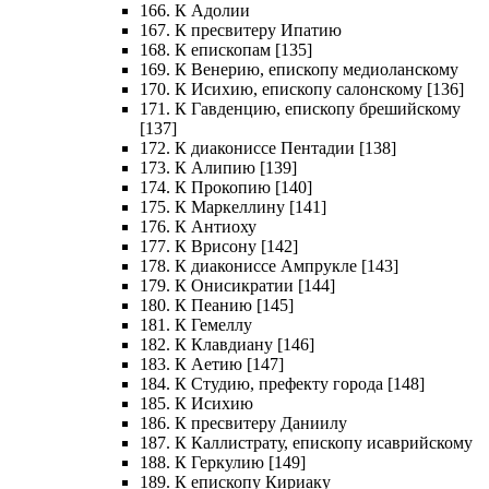
166. К Адолии
167. К пресвитеру Ипатию
168. К епископам [135]
169. К Венерию, епископу медиоланскому
170. К Исихию, епископу салонскому [136]
171. К Гавденцию, епископу брешийскому
[137]
172. К диакониссе Пентадии [138]
173. К Алипию [139]
174. К Прокопию [140]
175. К Маркеллину [141]
176. К Антиоху
177. К Врисону [142]
178. К диакониссе Ампрукле [143]
179. К Онисикратии [144]
180. К Пеанию [145]
181. К Гемеллу
182. К Клавдиану [146]
183. К Аетию [147]
184. К Студию, префекту города [148]
185. К Исихию
186. К пресвитеру Даниилу
187. К Каллистрату, епископу исаврийскому
188. К Геркулию [149]
189. К епископу Кириаку