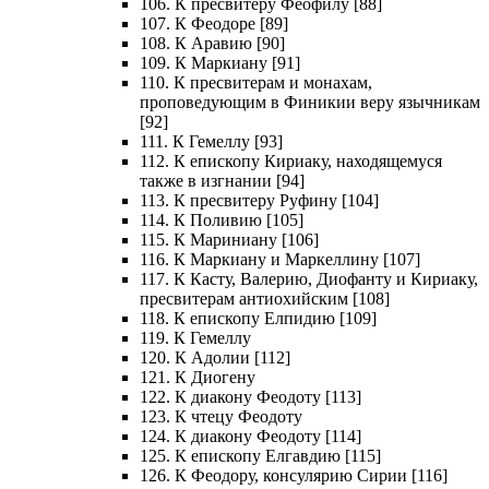
106. К пресвитеру Феофилу [88]
107. К Феодоре [89]
108. К Аравию [90]
109. К Маркиану [91]
110. К пресвитерам и монахам,
проповедующим в Финикии веру язычникам
[92]
111. К Гемеллу [93]
112. К епископу Кириаку, находящемуся
также в изгнании [94]
113. К пресвитеру Руфину [104]
114. К Поливию [105]
115. К Мариниану [106]
116. К Маркиану и Маркеллину [107]
117. К Касту, Валерию, Диофанту и Кириаку,
пресвитерам антиохийским [108]
118. К епископу Елпидию [109]
119. К Гемеллу
120. К Адолии [112]
121. К Диогену
122. К диакону Феодоту [113]
123. К чтецу Феодоту
124. К диакону Феодоту [114]
125. К епископу Елгавдию [115]
126. К Феодору, консулярию Сирии [116]