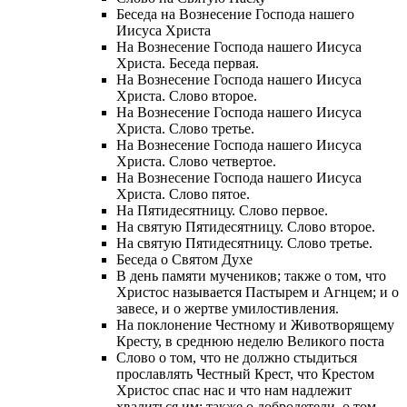
Беседа на Вознесение Господа нашего
Иисуса Христа
На Вознесение Господа нашего Иисуса
Христа. Беседа первая.
На Вознесение Господа нашего Иисуса
Христа. Слово второе.
На Вознесение Господа нашего Иисуса
Христа. Слово третье.
На Вознесение Господа нашего Иисуса
Христа. Слово четвертое.
На Вознесение Господа нашего Иисуса
Христа. Слово пятое.
На Пятидесятницу. Слово первое.
На святую Пятидесятницу. Слово второе.
На святую Пятидесятницу. Слово третье.
Беседа о Святом Духе
В день памяти мучеников; также о том, что
Христос называется Пастырем и Агнцем; и о
завесе, и о жертве умилостивления.
На поклонение Честному и Животворящему
Кресту, в среднюю неделю Великого поста
Слово о том, что не должно стыдиться
прославлять Честный Крест, что Крестом
Христос спас нас и что нам надлежит
хвалиться им; также о добродетели, о том,