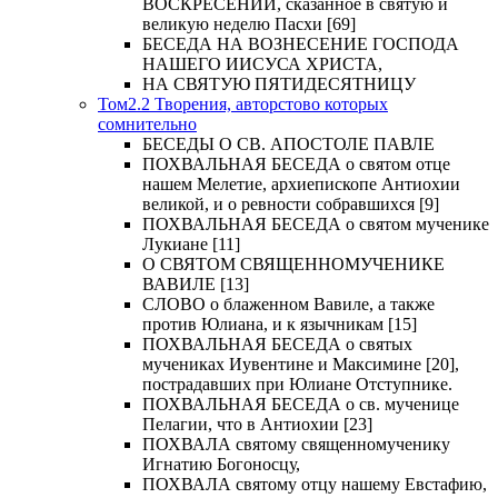
ВОСКРЕСЕНИИ, сказанное в святую и
великую неделю Пасхи [69]
БЕСЕДА НА ВОЗНЕСЕНИЕ ГОСПОДА
НАШЕГО ИИСУСА ХРИСТА,
НА СВЯТУЮ ПЯТИДЕСЯТНИЦУ
Том2.2 Творения, авторстово которых
сомнительно
БЕСЕДЫ О СВ. АПОСТОЛЕ ПАВЛЕ
ПОХВАЛЬНАЯ БЕСЕДА о святом отце
нашем Мелетие, архиепископе Антиохии
великой, и о ревности собравшихся [9]
ПОХВАЛЬНАЯ БЕСЕДА о святом мученике
Лукиане [11]
О СВЯТОМ СВЯЩЕННОМУЧЕНИКЕ
ВАВИЛЕ [13]
СЛОВО о блаженном Вавиле, а также
против Юлиана, и к язычникам [15]
ПОХВАЛЬНАЯ БЕСЕДА о святых
мучениках Иувентине и Максимине [20],
пострадавших при Юлиане Отступнике.
ПОХВАЛЬНАЯ БЕСЕДА о св. мученице
Пелагии, что в Антиохии [23]
ПОХВАЛА святому священномученику
Игнатию Богоносцу,
ПОХВАЛА святому отцу нашему Евстафию,