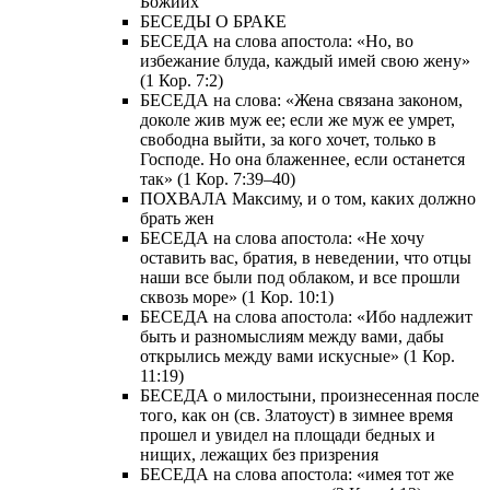
Божиих
БЕСЕДЫ О БРАКЕ
БЕСЕДА на слова апостола: «Но, во
избежание блуда, каждый имей свою жену»
(1 Кор. 7:2)
БЕСЕДА на слова: «Жена связана законом,
доколе жив муж ее; если же муж ее умрет,
свободна выйти, за кого хочет, только в
Господе. Но она блаженнее, если останется
так» (1 Кор. 7:39–40)
ПОХВАЛА Максиму, и о том, каких должно
брать жен
БЕСЕДА на слова апостола: «Не хочу
оставить вас, братия, в неведении, что отцы
наши все были под облаком, и все прошли
сквозь море» (1 Кор. 10:1)
БЕСЕДА на слова апостола: «Ибо надлежит
быть и разномыслиям между вами, дабы
открылись между вами искусные» (1 Кор.
11:19)
БЕСЕДА о милостыни, произнесенная после
того, как он (св. Златоуст) в зимнее время
прошел и увидел на площади бедных и
нищих, лежащих без призрения
БЕСЕДА на слова апостола: «имея тот же