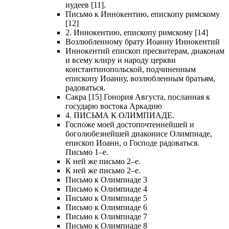
иудеев [11].
Письмо к Иннокентию, епископу римскому
[12]
2. Иннокентию, епископу римскому [14]
Возлюбленному брату Иоанну Иннокентий
Иннокентий епископ пресвитерам, диаконам
и всему клиру и народу церкви
константинопольской, подчиненным
епископу Иоанну, возлюбленным братьям,
радоваться.
Сакра [15] Гонория Августа, посланная к
государю востока Аркадию
4. ПИСЬМА К ОЛИМПИАДЕ.
Госпоже моей достопочтеннейшей и
боголюбезнейшей диаконисе Олимпиаде,
епископ Иоанн, о Господе радоваться.
Письмо 1–е.
К ней же письмо 2–е.
К ней же письмо 2–е.
Письмо к Олимпиаде 3
Письмо к Олимпиаде 4
Письмо к Олимпиаде 5
Письмо к Олимпиаде 6
Письмо к Олимпиаде 7
Письмо к Олимпиаде 8