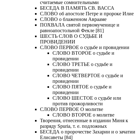
считаемые сомнительными
БЕСЕДА В ПАМЯТЬ СВ. ВАССА
СЛОВО об апостоле Петре и пророке Илие
СЛОВО о блаженном Аврааме
ПОХВАЛА святой первомученице и
равноапостольной Фекле [81]
ШЕСТЬ СЛОВ О СУДЬБЕ И
ПРОВИДЕНИИ
СЛОВО ПЕРВОЕ о судьбе и провидении
СЛОВО ВТОРОЕ о судьбе и
провидении
СЛОВО ТРЕТЬЕ о судьбе и
провидении
СЛОВО ЧЕТВЕРТОЕ о судьбе и
провидении
СЛОВО ПЯТОЕ о судьбе и
провидении
СЛОВО ШЕСТОЕ о судьбе или
против прожорливости
СЛОВО ПЕРВОЕ О молитве
СЛОВО ВТОРОЕ о молитве
Творения, отнесенные в издании Миня к
разряду Spuria, т. е. подложных
БЕСЕДА о пророчестве Захарии и о зачатии
Елисаветы [84]