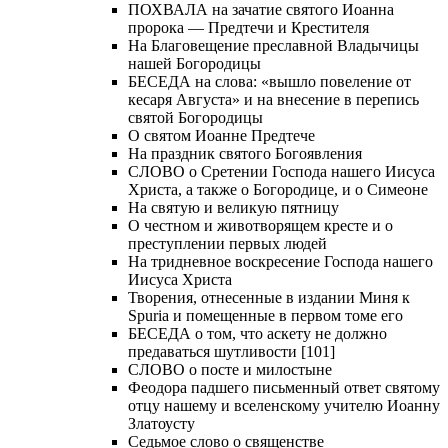
ПОХВАЛА на зачатие святого Иоанна
пророка — Предтечи и Крестителя
На Благовещение преславной Владычицы
нашей Богородицы
БЕСЕДА на слова: «вышло повеление от
кесаря Августа» и на внесение в перепись
святой Богородицы
О святом Иоанне Предтече
На праздник святого Богоявления
СЛОВО о Сретении Господа нашего Иисуса
Христа, а также о Богородице, и о Симеоне
На святую и великую пятницу
О честном и животворящем кресте и о
преступлении первых людей
На тридневное воскресение Господа нашего
Иисуса Христа
Творения, отнесенные в издании Миня к
Spuria и помещенные в первом томе его
БЕСЕДА о том, что аскету не должно
предаваться шутливости [101]
СЛОВО о посте и милостыне
Феодора падшего письменный ответ святому
отцу нашему и вселенскому учителю Иоанну
Златоусту
Седьмое слово о священстве