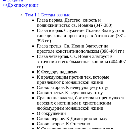
<<До списку книг
Том 1.1 Беседы разные
Глава первая. Детство, юность и
подвижничество св. Иоанна (347-380)
Глава вторая. Служение Иоанна Златоуста в
сане диакона и пресвитера в Антиохии (381-
398 гг.)
Глава третья. Св. Иоанн Златоуст на
престоле константинопольском (398-404 гг.)
Глава четвертая. Св. Иоанн Златоуст в
заточении и его блаженная кончина (404-407
гг.)
К Феодору падшему
К враждующим против тех, которые
привлекают к монашеской жизни
Слово второе. К неверующему отцу
Слово третье. К верующему отцу
Сравнение власти, богатства и преимуществ
царских с истинным и христианским
любомудрием монашеской жизни
О сокрушении
Слово первое. К Димитрию монаху
Слово второе. К Стелехию
К Стагирию подвижнику, одержимому