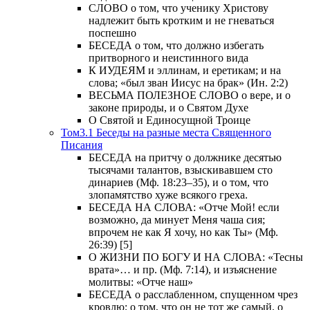
СЛОВО о том, что ученику Христову
надлежит быть кротким и не гневаться
поспешно
БЕСЕДА о том, что должно избегать
притворного и неистинного вида
К ИУДЕЯМ и эллинам, и еретикам; и на
слова; «был зван Иисус на брак» (Ин. 2:2)
ВЕСЬМА ПОЛЕЗНОЕ СЛОВО о вере, и о
законе природы, и о Святом Духе
О Святой и Единосущной Троице
Том3.1 Беседы на разные места Священного
Писания
БЕСЕДА на притчу о должнике десятью
тысячами талантов, взыскивавшем сто
динариев (Мф. 18:23–35), и о том, что
злопамятство хуже всякого греха.
БЕСЕДА НА СЛОВА: «Отче Мой! если
возможно, да минует Меня чаша сия;
впрочем не как Я хочу, но как Ты» (Мф.
26:39) [5]
О ЖИЗНИ ПО БОГУ И НА СЛОВА: «Тесны
врата»… и пр. (Мф. 7:14), и изъяснение
молитвы: «Отче наш»
БЕСЕДА о расслабленном, спущенном чрез
кровлю; о том, что он не тот же самый, о