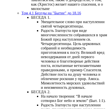
как (Христос) желает нашего спасения, и о
милостыне
Том 4.1 Беседы на "Бытие" до 18.16
БЕСЕДА 1.
Увещательное слово при наступлении
святой четыредесятницы.
Радость Златоуста при виде
многочисленности собравшихся в храм
Божий пред наступлением св.
Четыредесятницы. Цель церковных
собраний и необходимость
приготовления к посту. Великий вред
невоздержания от дней первого
человека и благотворные действия
поста, испытанные ветхозаветными
праведниками, и пример Спасителя.
Действие поста на душу человека и
обличение роскоши у прор. Амоса.
Мимолетность мирских удовольствий
и неизменность духовных.
БЕСЕДА 2.
На начало творения: “В начале
сотворил Бог небо и землю” (Быт. 1:1).
Радость Златоуста при наступлении