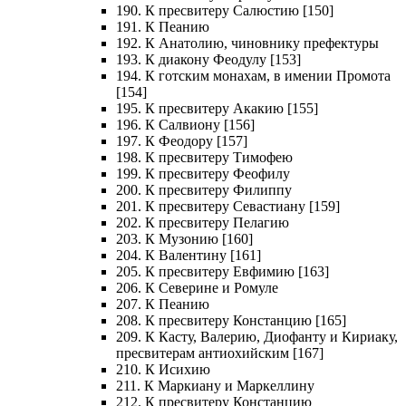
190. К пресвитеру Салюстию [150]
191. К Пеанию
192. К Анатолию, чиновнику префектуры
193. К диакону Феодулу [153]
194. К готским монахам, в имении Промота
[154]
195. К пресвитеру Акакию [155]
196. К Салвиону [156]
197. К Феодору [157]
198. К пресвитеру Тимофею
199. К пресвитеру Феофилу
200. К пресвитеру Филиппу
201. К пресвитеру Севастиану [159]
202. К пресвитеру Пелагию
203. К Музонию [160]
204. К Валентину [161]
205. К пресвитеру Евфимию [163]
206. К Северине и Ромуле
207. К Пеанию
208. К пресвитеру Констанцию [165]
209. К Касту, Валерию, Диофанту и Кириаку,
пресвитерам антиохийским [167]
210. К Исихию
211. К Маркиану и Маркеллину
212. К пресвитеру Констанцию