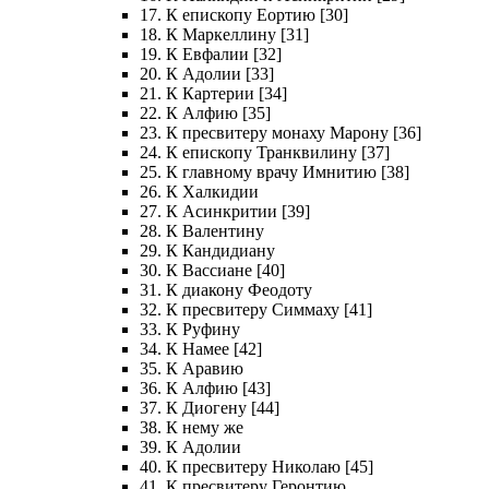
17. К епископу Еортию [30]
18. К Маркеллину [31]
19. К Евфалии [32]
20. К Адолии [33]
21. К Картерии [34]
22. К Алфию [35]
23. К пресвитеру монаху Марону [36]
24. К епископу Транквилину [37]
25. К главному врачу Имнитию [38]
26. К Халкидии
27. К Асинкритии [39]
28. К Валентину
29. К Кандидиану
30. К Вассиане [40]
31. К диакону Феодоту
32. К пресвитеру Симмаху [41]
33. К Руфину
34. К Намее [42]
35. К Аравию
36. К Алфию [43]
37. К Диогену [44]
38. К нему же
39. К Адолии
40. К пресвитеру Николаю [45]
41. К пресвитеру Геронтию