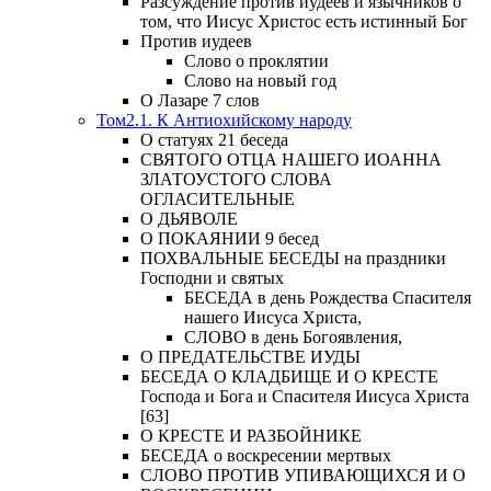
Разсуждение против иудеев и язычников о
том, что Иисус Христос есть истинный Бог
Против иудеев
Слово о проклятии
Слово на новый год
О Лазаре 7 слов
Том2.1. К Антиохийскому народу
О статуях 21 беседа
СВЯТОГО ОТЦА НАШЕГО ИОАННА
ЗЛАТОУСТОГО СЛОВА
ОГЛАСИТЕЛЬНЫЕ
О ДЬЯВОЛЕ
О ПОКАЯНИИ 9 бесед
ПОХВАЛЬНЫЕ БЕСЕДЫ на праздники
Господни и святых
БЕСЕДА в день Рождества Спасителя
нашего Иисуса Христа,
СЛОВО в день Богоявления,
О ПРЕДАТЕЛЬСТВЕ ИУДЫ
БЕСЕДА О КЛАДБИЩЕ И О КРЕСТЕ
Господа и Бога и Спасителя Иисуса Христа
[63]
О КРЕСТЕ И РАЗБОЙНИКЕ
БЕСЕДА о воскресении мертвых
СЛОВО ПРОТИВ УПИВАЮЩИХСЯ И О