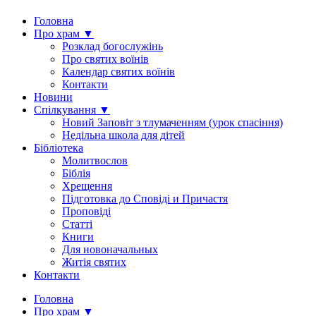
Головна
Про храм ▼
Розклад богослужінь
Про святих воїнів
Календар святих воїнів
Контакти
Новини
Спілкування ▼
Новий Заповіт з тлумаченням (урок спасіння)
Недільна школа для дітей
Бібліотека
Молитвослов
Біблія
Хрещення
Підготовка до Сповіді и Причастя
Проповіді
Статті
Книги
Для новоначальных
Житія святих
Контакти
Головна
Про храм ▼