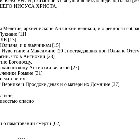
ЕНИИ, сказанное в святую и великую неделю Пасхи [69
ШЕГО ИИСУСА ХРИСТА,
летие, архиепископе Антиохии великой, и о ревности собрав
киане [11]
Е [13]
Юлиана, и к язычникам [15]
вентине и Максимине [20], пострадавших при Юлиане Отсту
и, что в Антиохии [23]
ию Богоносцу,
хиепископу Антиохии великой [27]
нике Романе [31]
о матери их
рнике и Просдоке девах и о матери их Домнине [37]
стыне,
ливостью опасно
о памятовании смерти [62]