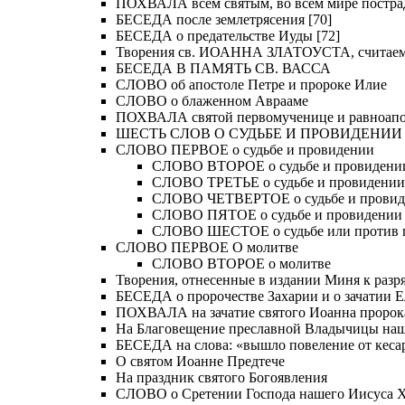
ПОХВАЛА всем святым, во всем мире постра
БЕСЕДА после землетрясения [70]
БЕСЕДА о предательстве Иуды [72]
Творения св. ИОАННА ЗЛАТОУСТА, считае
БЕСЕДА В ПАМЯТЬ СВ. ВАССА
СЛОВО об апостоле Петре и пророке Илие
СЛОВО о блаженном Аврааме
ПОХВАЛА святой первомученице и равноапос
ШЕСТЬ СЛОВ О СУДЬБЕ И ПРОВИДЕНИИ
СЛОВО ПЕРВОЕ о судьбе и провидении
СЛОВО ВТОРОЕ о судьбе и провидени
СЛОВО ТРЕТЬЕ о судьбе и провидении
СЛОВО ЧЕТВЕРТОЕ о судьбе и прови
СЛОВО ПЯТОЕ о судьбе и провидении
СЛОВО ШЕСТОЕ о судьбе или против 
СЛОВО ПЕРВОЕ О молитве
СЛОВО ВТОРОЕ о молитве
Творения, отнесенные в издании Миня к разряд
БЕСЕДА о пророчестве Захарии и о зачатии Е
ПОХВАЛА на зачатие святого Иоанна пророк
На Благовещение преславной Владычицы на
БЕСЕДА на слова: «вышло повеление от кесар
О святом Иоанне Предтече
На праздник святого Богоявления
СЛОВО о Сретении Господа нашего Иисуса Хр