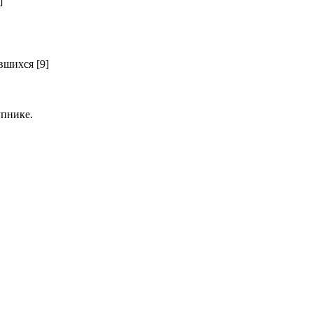
]
шихся [9]
пнике.