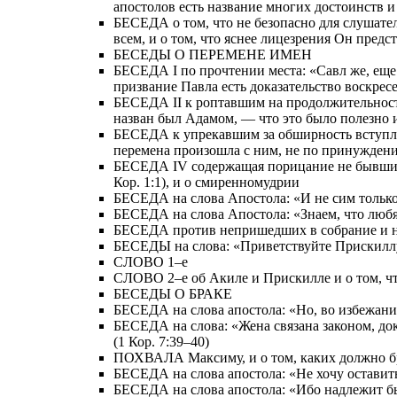
апостолов есть название многих достоинств 
БЕСЕДА о том, что не безопасно для слушател
всем, и о том, что яснее лицезрения Он пред
БЕСЕДЫ О ПЕРЕМЕНЕ ИМЕН
БЕСЕДА I по прочтении места: «Савл же, еще д
призвание Павла есть доказательство воскрес
БЕСЕДА II к роптавшим на продолжительность
назван был Адамом, — что это было полезно 
БЕСЕДА к упрекавшим за обширность вступлени
перемена произошла с ним, не по принуждению
БЕСЕДА IV содержащая порицание не бывших в
Кор. 1:1), и о смиренномудрии
БЕСЕДА на слова Апостола: «И не сим только, 
БЕСЕДА на слова Апостола: «Знаем, что любящи
БЕСЕДА против непришедших в собрание и на с
БЕСЕДЫ на слова: «Приветствуйте Прискиллу 
СЛОВО 1–е
СЛОВО 2–е об Акиле и Прискилле и о том, ч
БЕСЕДЫ О БРАКЕ
БЕСЕДА на слова апостола: «Но, во избежание
БЕСЕДА на слова: «Жена связана законом, доко
(1 Кор. 7:39–40)
ПОХВАЛА Максиму, и о том, каких должно б
БЕСЕДА на слова апостола: «Не хочу оставить 
БЕСЕДА на слова апостола: «Ибо надлежит бы