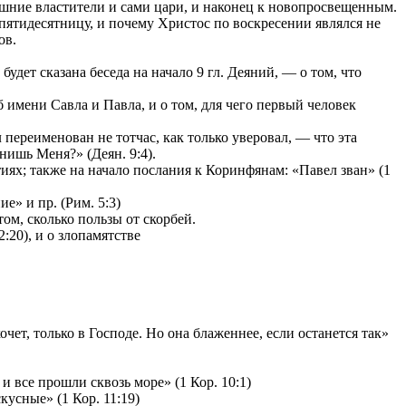
ешние властители и сами цари, и наконец к новопросвещенным.
 пятидесятницу, и почему Христос по воскресении являлся не
ов.
удет сказана беседа на начало 9 гл. Деяний, — о том, что
имени Савла и Павла, и о том, для чего первый человек
переименован не тотчас, как только уверовал, — что эта
нишь Меня?» (Деян. 9:4).
ях; также на начало послания к Коринфянам: «Павел зван» (1
е» и пр. (Рим. 5:3)
том, сколько пользы от скорбей.
:20), и о злопамятстве
чет, только в Господе. Но она блаженнее, если останется так»
и все прошли сквозь море» (1 Кор. 10:1)
усные» (1 Кор. 11:19)