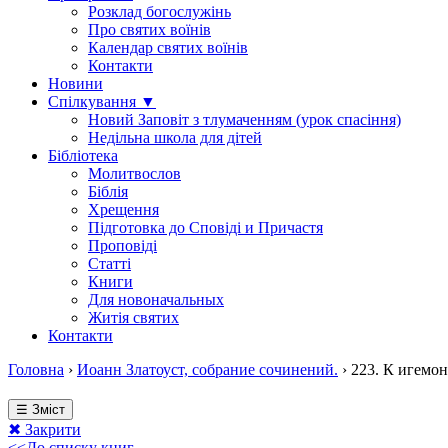
Розклад богослужінь
Про святих воїнів
Календар святих воїнів
Контакти
Новини
Спілкування ▼
Новий Заповіт з тлумаченням (урок спасіння)
Недільна школа для дітей
Бібліотека
Молитвослов
Біблія
Хрещення
Підготовка до Сповіді и Причастя
Проповіді
Статті
Книги
Для новоначальных
Житія святих
Контакти
Головна
›
Иоанн Златоуст, собрание сочинений.
›
223. К игемон
☰ Зміст
✖ Закрити
<<До списку книг