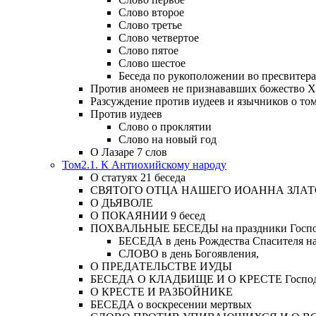
Слово второе
Слово третье
Слово четвертое
Слово пятое
Слово шестое
Беседа по рукоположении во пресвитера
Против аномеев не признававших божество Х
Разсуждение против иудеев и язычников о то
Против иудеев
Слово о проклятии
Слово на новый год
О Лазаре 7 слов
Том2.1. К Антиохийскому народу
О статуях 21 беседа
СВЯТОГО ОТЦА НАШЕГО ИОАННА ЗЛА
О ДЬЯВОЛЕ
О ПОКАЯНИИ 9 бесед
ПОХВАЛЬНЫЕ БЕСЕДЫ на праздники Господ
БЕСЕДА в день Рождества Спасителя н
СЛОВО в день Богоявления,
О ПРЕДАТЕЛЬСТВЕ ИУДЫ
БЕСЕДА О КЛАДБИЩЕ И О КРЕСТЕ Господа и 
О КРЕСТЕ И РАЗБОЙНИКЕ
БЕСЕДА о воскресении мертвых