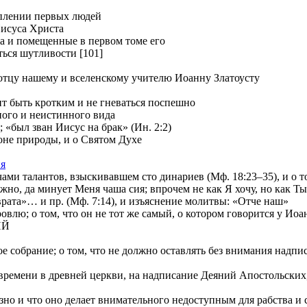
уплении первых людей
Иисуса Христа
ia и помещенные в первом томе его
ться шутливости [101]
отцу нашему и вселенскому учителю Иоанну Златоусту
т быть кротким и не гневаться поспешно
ного и неистинного вида
 «был зван Иисус на брак» (Ин. 2:2)
е природы, и о Святом Духе
ия
и талантов, взыскивавшем сто динариев (Мф. 18:23–35), и о том
 да минует Меня чаша сия; впрочем не как Я хочу, но как Ты» 
»… и пр. (Мф. 7:14), и изъяснение молитвы: «Отче наш»
лю; о том, что он не тот же самый, о котором говорится у Иоа
ИЙ
е собрание; о том, что не должно оставлять без внимания надп
ремени в древней церкви, на надписание Деяний Апостольских, и
о и что оно делает внимательного недоступным для рабства и с