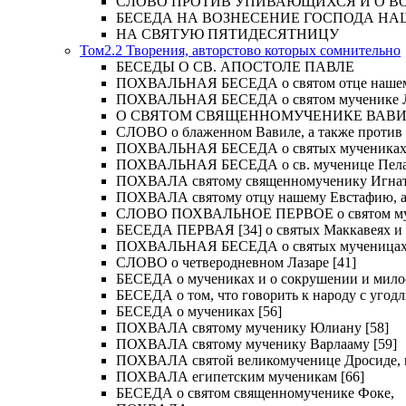
СЛОВО ПРОТИВ УПИВАЮЩИХСЯ И О ВОСКРЕС
БЕСЕДА НА ВОЗНЕСЕНИЕ ГОСПОДА НА
НА СВЯТУЮ ПЯТИДЕСЯТНИЦУ
Том2.2 Творения, авторстово которых сомнительно
БЕСЕДЫ О СВ. АПОСТОЛЕ ПАВЛЕ
ПОХВАЛЬНАЯ БЕСЕДА о святом отце нашем Ме
ПОХВАЛЬНАЯ БЕСЕДА о святом мученике Лу
О СВЯТОМ СВЯЩЕННОМУЧЕНИКЕ ВАВИЛ
СЛОВО о блаженном Вавиле, а также против 
ПОХВАЛЬНАЯ БЕСЕДА о святых мучениках Иу
ПОХВАЛЬНАЯ БЕСЕДА о св. мученице Пелаги
ПОХВАЛА святому священномученику Игнат
ПОХВАЛА святому отцу нашему Евстафию, ар
СЛОВО ПОХВАЛЬНОЕ ПЕРВОЕ о святом муче
БЕСЕДА ПЕРВАЯ [34] о святых Маккавеях и 
ПОХВАЛЬНАЯ БЕСЕДА о святых мученицах Ве
СЛОВО о четверодневном Лазаре [41]
БЕСЕДА о мучениках и о сокрушении и мило
БЕСЕДА о том, что говорить к народу с угод
БЕСЕДА о мучениках [56]
ПОХВАЛА святому мученику Юлиану [58]
ПОХВАЛА святому мученику Варлааму [59]
ПОХВАЛА святой великомученице Дросиде, и 
ПОХВАЛА египетским мученикам [66]
БЕСЕДА о святом священномученике Фоке,