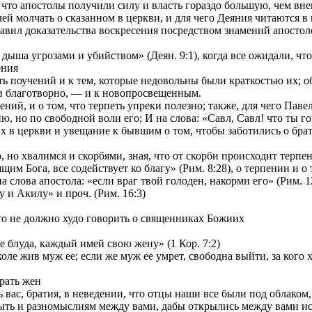
и что апостолы получили силу и власть гораздо большую, чем вн
ей молчать о сказанном в церкви, и для чего Деяния читаются в
ставил доказательства воскресения посредством знамений апостол
ыша угрозами и убийством» (Деян. 9:1), когда все ожидали, что б
ения
 поучений и к тем, которые недовольны были краткостью их; об 
и благотворно, — и к новопросвещенным.
й, и о том, что терпеть упреки полезно; также, для чего Павел 
, но по свободной воли его; И на слова: «Савл, Савл! что ты го
 церкви и увещание к бывшим о том, чтобы заботились о брати
но хвалимся и скорбями, зная, что от скорби происходит терпени
м Бога, все содействует ко благу» (Рим. 8:28), о терпении и о 
лова апостола: «если враг твой голоден, накорми его» (Рим. 12
и Акилу» и проч. (Рим. 16:3)
то не должно худо говорить о священниках Божиих
 блуда, каждый имей свою жену» (1 Кор. 7:2)
ле жив муж ее; если же муж ее умрет, свободна выйти, за кого хо
рать жен
вас, братия, в неведении, что отцы наши все были под облаком, 
ть и разномыслиям между вами, дабы открылись между вами иск