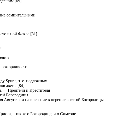
давшим [69]
мые сомнительными
тольной Фекле [81]
и
дении
прожорливости
у Spuria, т. е. подложных
лисаветы [84]
а — Предтечи и Крестителя
шей Богородицы
я Августа» и на внесение в перепись святой Богородицы
иста, а также о Богородице, и о Симеоне