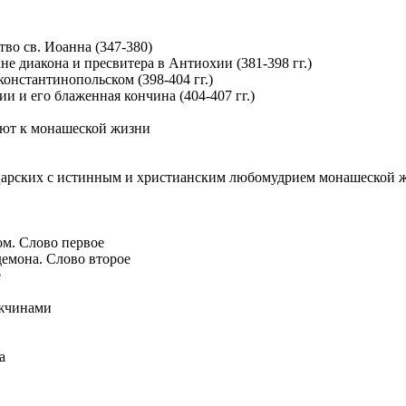
тво св. Иоанна (347-380)
не диакона и пресвитера в Антиохии (381-398 гг.)
 константинопольском (398-404 гг.)
ии и его блаженная кончина (404-407 гг.)
ают к монашеской жизни
 царских с истинным и христианским любомудрием монашеской 
м. Слово первое
демона. Слово второе
е
ужчинами
а