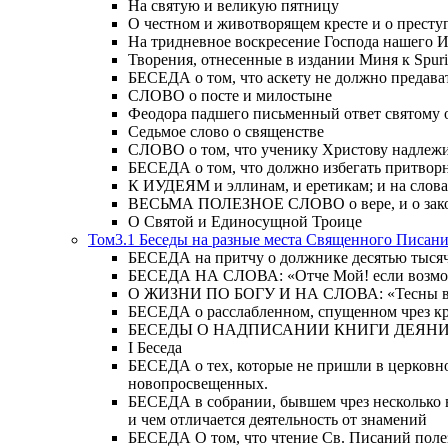
На святую и великую пятницу
О честном и животворящем кресте и о прест
На тридневное воскресение Господа нашего 
Творения, отнесенные в издании Миня к Spur
БЕСЕДА о том, что аскету не должно предава
СЛОВО о посте и милостыне
Феодора падшего письменный ответ святому 
Седьмое слово о священстве
СЛОВО о том, что ученику Христову надлежи
БЕСЕДА о том, что должно избегать притвор
К ИУДЕЯМ и эллинам, и еретикам; и на слова;
ВЕСЬМА ПОЛЕЗНОЕ СЛОВО о вере, и о закон
О Святой и Единосущной Троице
Том3.1 Беседы на разные места Священного Писан
БЕСЕДА на притчу о должнике десятью тысячам
БЕСЕДА НА СЛОВА: «Отче Мой! если возможно,
О ЖИЗНИ ПО БОГУ И НА СЛОВА: «Тесны врата
БЕСЕДА о расслабленном, спущенном чрез кров
БЕСЕДЫ О НАДПИСАНИИ КНИГИ ДЕЯН
Ι Беседа
БЕСЕДА о тех, которые не пришли в церковно
новопросвещенных.
БЕСЕДА в собрании, бывшем чрез несколько в
и чем отличается деятельность от знамений
БЕСЕДА О том, что чтение Св. Писаний полезн