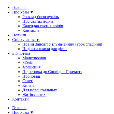
Головна
Про храм ▼
Розклад богослужінь
Про святих воїнів
Календар святих воїнів
Контакти
Новини
Спілкування ▼
Новий Заповіт з тлумаченням (урок спасіння)
Недільна школа для дітей
Бібліотека
Молитвослов
Біблія
Хрещення
Підготовка до Сповіді и Причастя
Проповіді
Статті
Книги
Для новоначальных
Житія святих
Контакти
Головна
Про храм ▼