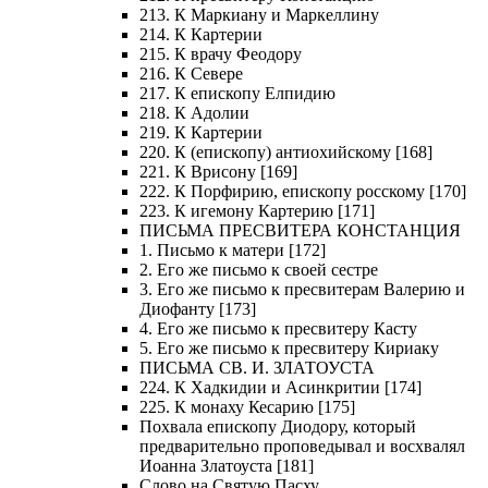
213. К Маркиану и Маркеллину
214. К Картерии
215. К врачу Феодору
216. К Севере
217. К епископу Елпидию
218. К Адолии
219. К Картерии
220. К (епископу) антиохийскому [168]
221. К Врисону [169]
222. К Порфирию, епископу росскому [170]
223. К игемону Картерию [171]
ПИСЬМА ПРЕСВИТЕРА КОНСТАНЦИЯ
1. Письмо к матери [172]
2. Его же письмо к своей сестре
3. Его же письмо к пресвитерам Валерию и
Диофанту [173]
4. Его же письмо к пресвитеру Касту
5. Его же письмо к пресвитеру Кириаку
ПИСЬМА СВ. И. ЗЛАТОУСТА
224. К Хадкидии и Асинкритии [174]
225. К монаху Кесарию [175]
Похвала епископу Диодору, который
предварительно проповедывал и восхвалял
Иоанна Златоуста [181]
Слово на Святую Пасху