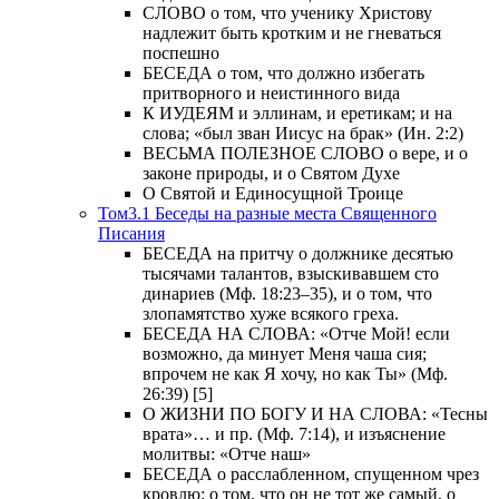
СЛОВО о том, что ученику Христову
надлежит быть кротким и не гневаться
поспешно
БЕСЕДА о том, что должно избегать
притворного и неистинного вида
К ИУДЕЯМ и эллинам, и еретикам; и на
слова; «был зван Иисус на брак» (Ин. 2:2)
ВЕСЬМА ПОЛЕЗНОЕ СЛОВО о вере, и о
законе природы, и о Святом Духе
О Святой и Единосущной Троице
Том3.1 Беседы на разные места Священного
Писания
БЕСЕДА на притчу о должнике десятью
тысячами талантов, взыскивавшем сто
динариев (Мф. 18:23–35), и о том, что
злопамятство хуже всякого греха.
БЕСЕДА НА СЛОВА: «Отче Мой! если
возможно, да минует Меня чаша сия;
впрочем не как Я хочу, но как Ты» (Мф.
26:39) [5]
О ЖИЗНИ ПО БОГУ И НА СЛОВА: «Тесны
врата»… и пр. (Мф. 7:14), и изъяснение
молитвы: «Отче наш»
БЕСЕДА о расслабленном, спущенном чрез
кровлю; о том, что он не тот же самый, о