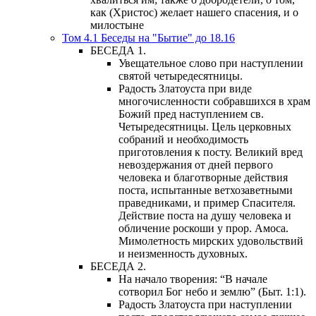
как (Христос) желает нашего спасения, и о
милостыне
Том 4.1 Беседы на "Бытие" до 18.16
БЕСЕДА 1.
Увещательное слово при наступлении
святой четыредесятницы.
Радость Златоуста при виде
многочисленности собравшихся в храм
Божий пред наступлением св.
Четыредесятницы. Цель церковных
собраний и необходимость
приготовления к посту. Великий вред
невоздержания от дней первого
человека и благотворные действия
поста, испытанные ветхозаветными
праведниками, и пример Спасителя.
Действие поста на душу человека и
обличение роскоши у прор. Амоса.
Мимолетность мирских удовольствий
и неизменность духовных.
БЕСЕДА 2.
На начало творения: “В начале
сотворил Бог небо и землю” (Быт. 1:1).
Радость Златоуста при наступлении