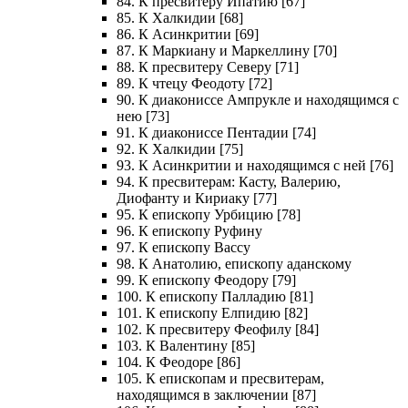
84. К пресвитеру Ипатию [67]
85. К Халкидии [68]
86. К Асинкритии [69]
87. К Маркиану и Маркеллину [70]
88. К пресвитеру Северу [71]
89. К чтецу Феодоту [72]
90. К диакониссе Ампрукле и находящимся с
нею [73]
91. К диакониссе Пентадии [74]
92. К Халкидии [75]
93. К Асинкритии и находящимся с ней [76]
94. К пресвитерам: Касту, Валерию,
Диофанту и Кириаку [77]
95. К епископу Урбицию [78]
96. К епископу Руфину
97. К епископу Вассу
98. К Анатолию, епископу аданскому
99. К епископу Феодору [79]
100. К епископу Палладию [81]
101. К епископу Елпидию [82]
102. К пресвитеру Феофилу [84]
103. К Валентину [85]
104. К Феодоре [86]
105. К епископам и пресвитерам,
находящимся в заключении [87]