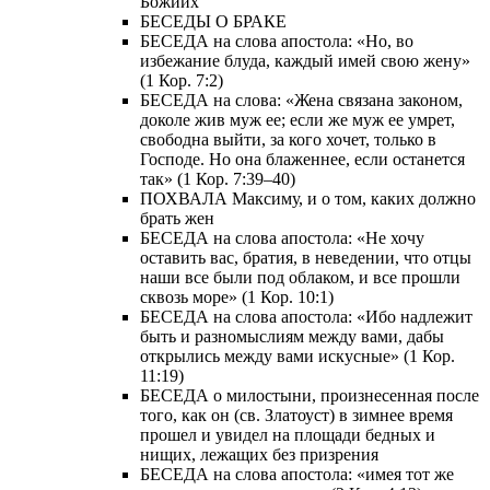
Божиих
БЕСЕДЫ О БРАКЕ
БЕСЕДА на слова апостола: «Но, во
избежание блуда, каждый имей свою жену»
(1 Кор. 7:2)
БЕСЕДА на слова: «Жена связана законом,
доколе жив муж ее; если же муж ее умрет,
свободна выйти, за кого хочет, только в
Господе. Но она блаженнее, если останется
так» (1 Кор. 7:39–40)
ПОХВАЛА Максиму, и о том, каких должно
брать жен
БЕСЕДА на слова апостола: «Не хочу
оставить вас, братия, в неведении, что отцы
наши все были под облаком, и все прошли
сквозь море» (1 Кор. 10:1)
БЕСЕДА на слова апостола: «Ибо надлежит
быть и разномыслиям между вами, дабы
открылись между вами искусные» (1 Кор.
11:19)
БЕСЕДА о милостыни, произнесенная после
того, как он (св. Златоуст) в зимнее время
прошел и увидел на площади бедных и
нищих, лежащих без призрения
БЕСЕДА на слова апостола: «имея тот же