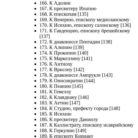
166. К Адолии
167. К пресвитеру Ипатию
168. К епископам [135]
169. К Венерию, епископу медиоланскому
170. К Исихию, епископу салонскому [136]
171. К Гавденцию, епископу брешийскому
[137]
172. К диакониссе Пентадии [138]
173. К Алипию [139]
174. К Прокопию [140]
175. К Маркеллину [141]
176. К Антиоху
177. К Врисону [142]
178. К диакониссе Ампрукле [143]
179. К Онисикратии [144]
180. К Пеанию [145]
181. К Гемеллу
182. К Клавдиану [146]
183. К Аетию [147]
184. К Студию, префекту города [148]
185. К Исихию
186. К пресвитеру Даниилу
187. К Каллистрату, епископу исаврийскому
188. К Геркулию [149]
189. К епископу Кириаку