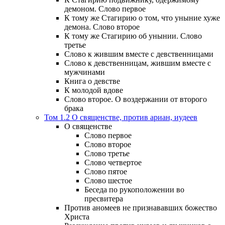
демоном. Слово первое
К тому же Стагирию о том, что уныние хуже
демона. Слово второе
К тому же Стагирию об унынии. Слово
третье
Слово к жившим вместе с девственницами
Слово к девственницам, жившим вместе с
мужчинами
Книга о девстве
К молодой вдове
Слово второе. О воздержании от второго
брака
Том 1.2 О священстве, против ариан, иудеев
О священстве
Слово первое
Слово второе
Слово третье
Слово четвертое
Слово пятое
Слово шестое
Беседа по рукоположении во
пресвитера
Против аномеев не признававших божество
Христа