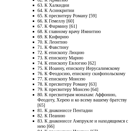
63. К Халкидии
64. К Асинкритии
65. К пресвитеру Роману [59]
66. К Гемеллу [60]
67. К Фирмину [61]
68. К главному врачу Имнитию
69. К Кифирию
70. К Леонтию
71. К Фавстину
72. К епископу Люцию
73. К епископу Марию
74. К епископу Евлогию [62]
75. К Иоанну, епископу Иерусалимскому
76. К Феодосию, епископу скифопольскому
77. К епископу Моисею
78. К пресвитеру Роману [63]
79. К пресвитеру Моисею [64]
80. К пресвитерам монахам: Аффонию,
Феодоту, Херею и ко всему вашему братству
[65]
81. К диакониссе Пентадии
82. К Пеанию
83. К диакониссе Ампрукле и находящимся с
нею [66]