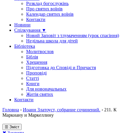
Розклад богослужінь
Про святих воїнів
Календар святих воїнів
Контакти
Новини
Спілкування ▼
Новий Заповіт з тлумаченням (урок спасіння)
Недільна школа для дітей
Бібліотека
Молитвослов
Біблія
Хрещення
Підготовка до Сповіді и Причастя
Проповіді
Статті
Книги
Для новоначальных
Житія святих
Контакти
Головна
›
Иоанн Златоуст, собрание сочинений.
›
211. К
Маркиану и Маркеллину
☰ Зміст
✖ Закрити