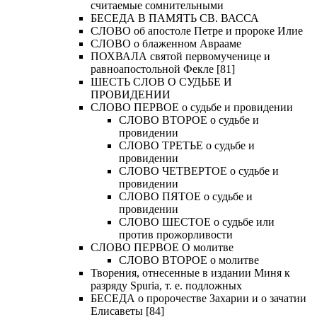
считаемые сомнительными
БЕСЕДА В ПАМЯТЬ СВ. ВАССА
СЛОВО об апостоле Петре и пророке Илие
СЛОВО о блаженном Аврааме
ПОХВАЛА святой первомученице и
равноапостольной Фекле [81]
ШЕСТЬ СЛОВ О СУДЬБЕ И
ПРОВИДЕНИИ
СЛОВО ПЕРВОЕ о судьбе и провидении
СЛОВО ВТОРОЕ о судьбе и
провидении
СЛОВО ТРЕТЬЕ о судьбе и
провидении
СЛОВО ЧЕТВЕРТОЕ о судьбе и
провидении
СЛОВО ПЯТОЕ о судьбе и
провидении
СЛОВО ШЕСТОЕ о судьбе или
против прожорливости
СЛОВО ПЕРВОЕ О молитве
СЛОВО ВТОРОЕ о молитве
Творения, отнесенные в издании Миня к
разряду Spuria, т. е. подложных
БЕСЕДА о пророчестве Захарии и о зачатии
Елисаветы [84]