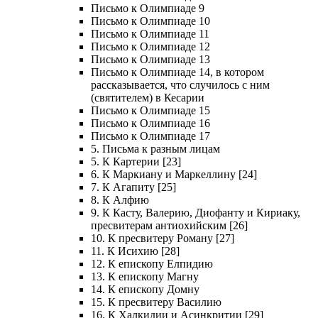
Письмо к Олимпиаде 9
Письмо к Олимпиаде 10
Письмо к Олимпиаде 11
Письмо к Олимпиаде 12
Письмо к Олимпиаде 13
Письмо к Олимпиаде 14, в котором
рассказывается, что случилось с ним
(святителем) в Кесарии
Письмо к Олимпиаде 15
Письмо к Олимпиаде 16
Письмо к Олимпиаде 17
5. Письма к разным лицам
5. К Картерии [23]
6. К Маркиану и Маркеллину [24]
7. К Агапиту [25]
8. К Алфию
9. К Касту, Валерию, Диофанту и Кириаку,
пресвитерам антиохийским [26]
10. К пресвитеру Роману [27]
11. К Исихию [28]
12. К епископу Елпидию
13. К епископу Магну
14. К епископу Домну
15. К пресвитеру Василию
16. К Халкидии и Асинкритии [29]