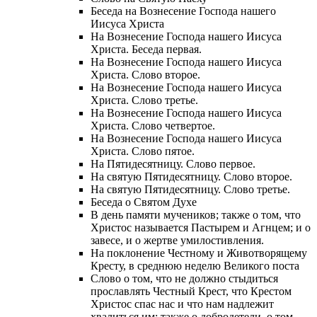
Беседа на Вознесение Господа нашего
Иисуса Христа
На Вознесение Господа нашего Иисуса
Христа. Беседа первая.
На Вознесение Господа нашего Иисуса
Христа. Слово второе.
На Вознесение Господа нашего Иисуса
Христа. Слово третье.
На Вознесение Господа нашего Иисуса
Христа. Слово четвертое.
На Вознесение Господа нашего Иисуса
Христа. Слово пятое.
На Пятидесятницу. Слово первое.
На святую Пятидесятницу. Слово второе.
На святую Пятидесятницу. Слово третье.
Беседа о Святом Духе
В день памяти мучеников; также о том, что
Христос называется Пастырем и Агнцем; и о
завесе, и о жертве умилостивления.
На поклонение Честному и Животворящему
Кресту, в среднюю неделю Великого поста
Слово о том, что не должно стыдиться
прославлять Честный Крест, что Крестом
Христос спас нас и что нам надлежит
хвалиться им; также о добродетели, о том,