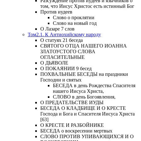
Разсуждение против иудеев и язычников о
том, что Иисус Христос есть истинный Бог
Против иудеев
Слово о проклятии
Слово на новый год
О Лазаре 7 слов
Том2.1. К Антиохийскому народу
О статуях 21 беседа
СВЯТОГО ОТЦА НАШЕГО ИОАННА
ЗЛАТОУСТОГО СЛОВА
ОГЛАСИТЕЛЬНЫЕ
О ДЬЯВОЛЕ
О ПОКАЯНИИ 9 бесед
ПОХВАЛЬНЫЕ БЕСЕДЫ на праздники
Господни и святых
БЕСЕДА в день Рождества Спасителя
нашего Иисуса Христа,
СЛОВО в день Богоявления,
О ПРЕДАТЕЛЬСТВЕ ИУДЫ
БЕСЕДА О КЛАДБИЩЕ И О КРЕСТЕ
Господа и Бога и Спасителя Иисуса Христа
[63]
О КРЕСТЕ И РАЗБОЙНИКЕ
БЕСЕДА о воскресении мертвых
СЛОВО ПРОТИВ УПИВАЮЩИХСЯ И О