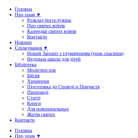
Головна
Про храм ▼
Розклад богослужінь
Про святих воїнів
Календар святих воїнів
Контакти
Новини
Спілкування ▼
Новий Заповіт з тлумаченням (урок спасіння)
Недільна школа для дітей
Бібліотека
Молитвослов
Біблія
Хрещення
Підготовка до Сповіді и Причастя
Проповіді
Статті
Книги
Для новоначальных
Житія святих
Контакти
Головна
Про храм ▼