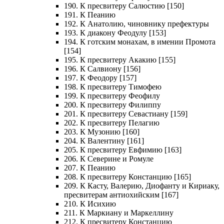
190. К пресвитеру Салюстию [150]
191. К Пеанию
192. К Анатолию, чиновнику префектуры
193. К диакону Феодулу [153]
194. К готским монахам, в имении Промота
[154]
195. К пресвитеру Акакию [155]
196. К Салвиону [156]
197. К Феодору [157]
198. К пресвитеру Тимофею
199. К пресвитеру Феофилу
200. К пресвитеру Филиппу
201. К пресвитеру Севастиану [159]
202. К пресвитеру Пелагию
203. К Музонию [160]
204. К Валентину [161]
205. К пресвитеру Евфимию [163]
206. К Северине и Ромуле
207. К Пеанию
208. К пресвитеру Констанцию [165]
209. К Касту, Валерию, Диофанту и Кириаку,
пресвитерам антиохийским [167]
210. К Исихию
211. К Маркиану и Маркеллину
212. К пресвитеру Констанцию