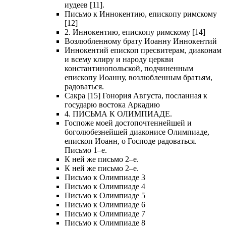
иудеев [11].
Письмо к Иннокентию, епископу римскому
[12]
2. Иннокентию, епископу римскому [14]
Возлюбленному брату Иоанну Иннокентий
Иннокентий епископ пресвитерам, диаконам
и всему клиру и народу церкви
константинопольской, подчиненным
епископу Иоанну, возлюбленным братьям,
радоваться.
Сакра [15] Гонория Августа, посланная к
государю востока Аркадию
4. ПИСЬМА К ОЛИМПИАДЕ.
Госпоже моей достопочтеннейшей и
боголюбезнейшей диаконисе Олимпиаде,
епископ Иоанн, о Господе радоваться.
Письмо 1–е.
К ней же письмо 2–е.
К ней же письмо 2–е.
Письмо к Олимпиаде 3
Письмо к Олимпиаде 4
Письмо к Олимпиаде 5
Письмо к Олимпиаде 6
Письмо к Олимпиаде 7
Письмо к Олимпиаде 8