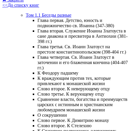
<<До списку книг
Том 1.1 Беседы разные
Глава первая. Детство, юность и
подвижничество св. Иоанна (347-380)
Глава вторая. Служение Иоанна Златоуста в
сане диакона и пресвитера в Антиохии (381-
398 гг.)
Глава третья. Св. Иоанн Златоуст на
престоле константинопольском (398-404 гг.)
Глава четвертая. Св. Иоанн Златоуст в
заточении и его блаженная кончина (404-407
гг.)
К Феодору падшему
К враждующим против тех, которые
привлекают к монашеской жизни
Слово второе. К неверующему отцу
Слово третье. К верующему отцу
Сравнение власти, богатства и преимуществ
царских с истинным и христианским
любомудрием монашеской жизни
О сокрушении
Слово первое. К Димитрию монаху
Слово второе. К Стелехию
К Стагирию подвижнику, одержимому