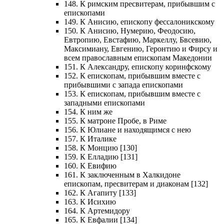
148. К римским пресвитерам, прибывшим с
епископами
149. К Анисию, епископу фессалоникскому
150. К Анисию, Нумерию, Феодосию,
Евтропию, Евстафию, Маркеллу, Бвсевию,
Максимиану, Евгению, Геронтию и Фирсу и
всем православным епископам Македонии
151. К Александру, епископу коринфскому
152. К епископам, прибывшим вместе с
прибывшими с запада епископами
153. К епископам, прибывшим вместе с
западными епископами
154. К ним же
155. К матроне Пробе, в Риме
156. К Юлиане и находящимся с нею
157. К Италике
158. К Монцию [130]
159. К Елладию [131]
160. К Евифию
161. К заключенным в Халкидоне
епископам, пресвитерам и диаконам [132]
162. К Агапиту [133]
163. К Исихию
164. К Артемидору
165. К Евфалии [134]