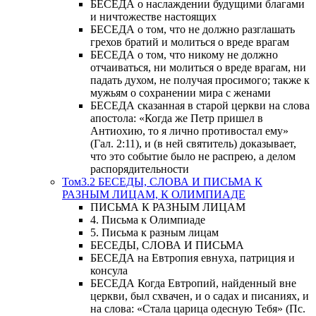
БЕСЕДА о наслаждении будущими благами
и ничтожестве настоящих
БЕСЕДА о том, что не должно разглашать
грехов братий и молиться о вреде врагам
БЕСЕДА о том, что никому не должно
отчаиваться, ни молиться о вреде врагам, ни
падать духом, не получая просимого; также к
мужьям о сохранении мира с женами
БЕСЕДА сказанная в старой церкви на слова
апостола: «Когда же Петр пришел в
Антиохию, то я лично противостал ему»
(Гал. 2:11), и (в ней святитель) доказывает,
что это событие было не распрею, а делом
распорядительности
Том3.2 БЕСЕДЫ, СЛОВА И ПИСЬМА К
РАЗНЫМ ЛИЦАМ, К ОЛИМПИАДЕ
ПИСЬМА К РАЗНЫМ ЛИЦАМ
4. Письма к Олимпиаде
5. Письма к разным лицам
БЕСЕДЫ, СЛОВА И ПИСЬМА
БЕСЕДА на Евтропия евнуха, патриция и
консула
БЕСЕДА Когда Евтропий, найденный вне
церкви, был схвачен, и о садах и писаниях, и
на слова: «Стала царица одесную Тебя» (Пс.