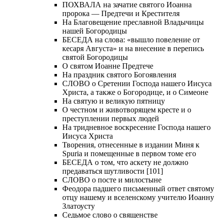
ПОХВАЛА на зачатие святого Иоанна
пророка — Предтечи и Крестителя
На Благовещение преславной Владычицы
нашей Богородицы
БЕСЕДА на слова: «вышло повеление от
кесаря Августа» и на внесение в перепись
святой Богородицы
О святом Иоанне Предтече
На праздник святого Богоявления
СЛОВО о Сретении Господа нашего Иисуса
Христа, а также о Богородице, и о Симеоне
На святую и великую пятницу
О честном и животворящем кресте и о
преступлении первых людей
На тридневное воскресение Господа нашего
Иисуса Христа
Творения, отнесенные в издании Миня к
Spuria и помещенные в первом томе его
БЕСЕДА о том, что аскету не должно
предаваться шутливости [101]
СЛОВО о посте и милостыне
Феодора падшего письменный ответ святому
отцу нашему и вселенскому учителю Иоанну
Златоусту
Седьмое слово о священстве