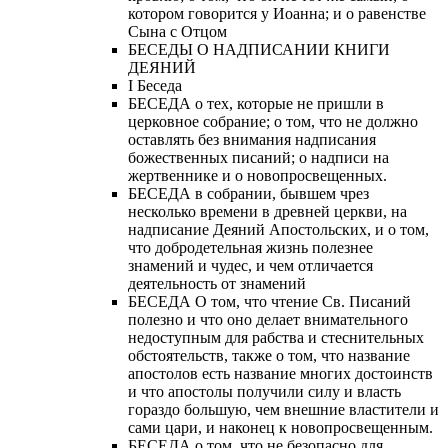
котором говорится у Иоанна; и о равенстве
Сына с Отцом
БЕСЕДЫ О НАДПИСАНИИ КНИГИ
ДЕЯНИЙ
Ι Беседа
БЕСЕДА о тех, которые не пришли в
церковное собрание; о том, что не должно
оставлять без внимания надписания
божественных писаний; о надписи на
жертвеннике и о новопросвещенных.
БЕСЕДА в собрании, бывшем чрез
несколько времени в древней церкви, на
надписание Деяний Апостольских, и о том,
что добродетельная жизнь полезнее
знамений и чудес, и чем отличается
деятельность от знамений
БЕСЕДА О том, что чтение Св. Писаний
полезно и что оно делает внимательного
недоступным для рабства и стеснительных
обстоятельств, также о том, что название
апостолов есть название многих достоинств
и что апостолы получили силу и власть
гораздо большую, чем внешние властители и
сами цари, и наконец к новопросвещенным.
БЕСЕДА о том, что не безопасно для