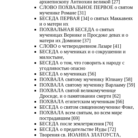
архиепископу Антиохии великой [27]
СЛОВО ПОХВАЛЬНОЕ ПЕРВОЕ о святом
мученике Романе [31]
БЕСЕДА ПЕРВАЯ [34] о святых Маккавеях
и о матери их
ПОХВАЛЬНАЯ БЕСЕДА о святых
мученицах Вернике и Просдоке девах и о
матери их Домнине [37]
СЛОВО о четверодневном Лазаре [41]
БЕСЕДА о мучениках и о сокрушении и
милостыне,
БЕСЕДА о том, что говорить к народу с
угодливостью опасно
БЕСЕДА о мучениках [56]
ПОХВАЛА святому мученику Юлиану [58]
ПОХВАЛА святому мученику Варлааму [59]
ПОХВАЛА святой великомученице
Дросиде, и о памятовании смерти [62]
ПОХВАЛА египетским мученикам [66]
БЕСЕДА о святом священномученике Фоке,
ПОХВАЛА всем святым, во всем мире
пострадавшим [69]
БЕСЕДА после землетрясения [70]
БЕСЕДА о предательстве Иуды [72]
Творения св. ИОАННА ЗЛАТОУСТА,