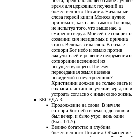
поста, представляющего самое лучшее
время для церковных поучений из
божественного Писания. Начальные
слова первой книги Моисея нужно
принимать, как слова самого Господа,
не испытуя того, что выше нас, а
смиренно веруя. Моисей не говорит о
создании сил невидимых и причина
этого. Великая сила слов: В начале
сотвори Бог небо и землю против
лжеучителей и решение недоумения о
сотворении вселенной из
несуществующего. Почему
первозданная земля названа
невидимой и неустроенною?
Христианин должен не только знать и
сохранять истинное учение веры, но и
устроять согласно с ними свою жизнь.
БЕСЕДА 3.
Продолжение на слова: В начале
сотвори Бог небо и землю, до слов: и
был вечер, и было утро: день один
(Быт. 1:1-5).
Велико богатство и глубина
божественного Писания. Объяснение