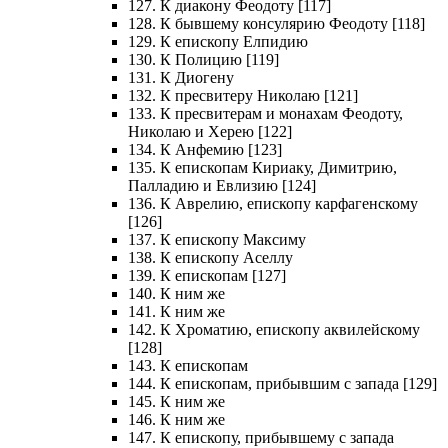
127. К диакону Феодоту [117]
128. К бывшему консулярию Феодоту [118]
129. К епископу Елпидию
130. К Полицию [119]
131. К Диогену
132. К пресвитеру Николаю [121]
133. К пресвитерам и монахам Феодоту,
Николаю и Херею [122]
134. К Анфемию [123]
135. К епископам Кириаку, Димитрию,
Палладию и Евлизию [124]
136. К Аврелию, епископу карфагенскому
[126]
137. К епископу Максиму
138. К епископу Аселлу
139. К епископам [127]
140. К ним же
141. К ним же
142. К Хроматию, епископу аквилейскому
[128]
143. К епископам
144. К епископам, прибывшим с запада [129]
145. К ним же
146. К ним же
147. К епископу, прибывшему с запада