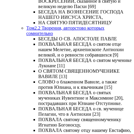
ВОСКРЕСЕНИИ, сказанное в святую и
великую неделю Пасхи [69]
БЕСЕДА НА ВОЗНЕСЕНИЕ ГОСПОДА
НАШЕГО ИИСУСА ХРИСТА,
НА СВЯТУЮ ПЯТИДЕСЯТНИЦУ
Том2.2 Творения, авторстово которых
сомнительно
БЕСЕДЫ О СВ. АПОСТОЛЕ ПАВЛЕ
ПОХВАЛЬНАЯ БЕСЕДА о святом отце
нашем Мелетие, архиепископе Антиохии
великой, и о ревности собравшихся [9]
ПОХВАЛЬНАЯ БЕСЕДА о святом мученике
Лукиане [11]
О СВЯТОМ СВЯЩЕННОМУЧЕНИКЕ
ВАВИЛЕ [13]
СЛОВО о блаженном Вавиле, а также
против Юлиана, и к язычникам [15]
ПОХВАЛЬНАЯ БЕСЕДА о святых
мучениках Иувентине и Максимине [20],
пострадавших при Юлиане Отступнике.
ПОХВАЛЬНАЯ БЕСЕДА о св. мученице
Пелагии, что в Антиохии [23]
ПОХВАЛА святому священномученику
Игнатию Богоносцу,
ПОХВАЛА святому отцу нашему Евстафию,