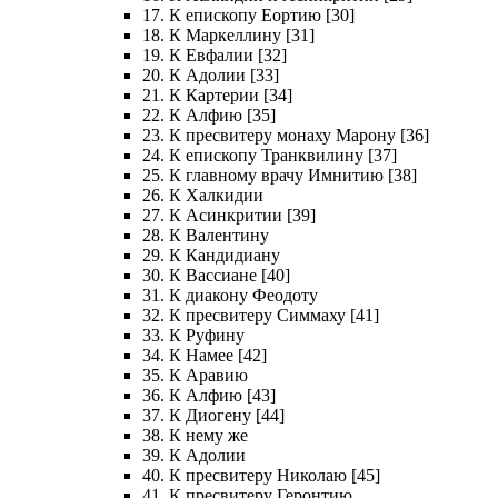
17. К епископу Еортию [30]
18. К Маркеллину [31]
19. К Евфалии [32]
20. К Адолии [33]
21. К Картерии [34]
22. К Алфию [35]
23. К пресвитеру монаху Марону [36]
24. К епископу Транквилину [37]
25. К главному врачу Имнитию [38]
26. К Халкидии
27. К Асинкритии [39]
28. К Валентину
29. К Кандидиану
30. К Вассиане [40]
31. К диакону Феодоту
32. К пресвитеру Симмаху [41]
33. К Руфину
34. К Намее [42]
35. К Аравию
36. К Алфию [43]
37. К Диогену [44]
38. К нему же
39. К Адолии
40. К пресвитеру Николаю [45]
41. К пресвитеру Геронтию