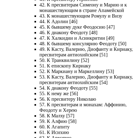
42. К пресвитерам Симеону и Марию и к
монашествующим в стране Апамейской
43. К монашествующим Ромулу и Визу
44. К Адолии [46]
45. К бывшему дуке Феодосию [47]
46. К диакону Феодоту [48]
47. К Халкидии и Асинкритии [49]
48. К бывшему консулярию Феодоту [50]
49. К Касту, Валерию, Диофанту и Кириаку,
пресвитерам антиохийским [51]
50. К Транквилину [52]
51. К епископу Кириаку
52. К Маркиану и Маркеллину [53]
53. К Касту, Валерию, Диофанту и Кириаку,
пресвитерам антиохийским [54]
54. К диакону Феодоту [55]
55. К нему же [56]
56. К пресвитеру Николаю
57. К пресвитерам и монахам: Аффонию,
Феодоту и Херею
58. К Малху [57]
59. К Алфию [58]
60. К Агапиту
61. К Исихию
62. К Арматию