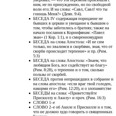
ним, не по принуждению, но по свободной
воли его; И на слова: «Савл, Савл! что ты
гонишь Меня?» (Деян. 9:4).
БЕСЕДА IV содержащая порицание не
бывших в церкви и увещание к бывшим о
том, чтобы заботились о братиях; также на
начало послания к Коринфянам: «Павел
зван» (1 Кор. 1:1), и о смиренномудрии
БЕСЕДА на слова Апостола: «И не сим
только, но хвалимся и скорбями, зная, что от
скорби происходит терпение» и пр. (Рим.
5:3)
БЕСЕДА на слова Апостола: «Знаем, что
любящим Бога, все содействует ко благу»
(Рим. 8:28), о терпении и о том, сколько
пользы от скорбей.
БЕСЕДА против непришедших в собрание и
на слова апостола: «если враг твой голоден,
накорми его» (Рим. 12:20), и о злопамятстве
БЕСЕДЫ на слова: «Приветствуйте
Прискиллу и Акилу» и проч. (Рим. 16:3)
СЛОВО 1–е
СЛОВО 2–е об Акиле и Прискилле и о том,
что не должно худо говорить о священниках