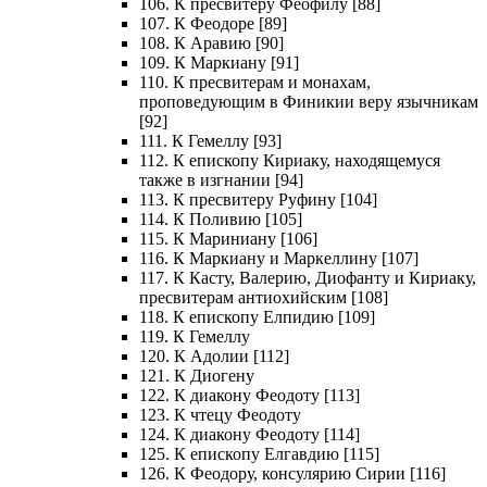
106. К пресвитеру Феофилу [88]
107. К Феодоре [89]
108. К Аравию [90]
109. К Маркиану [91]
110. К пресвитерам и монахам,
проповедующим в Финикии веру язычникам
[92]
111. К Гемеллу [93]
112. К епископу Кириаку, находящемуся
также в изгнании [94]
113. К пресвитеру Руфину [104]
114. К Поливию [105]
115. К Мариниану [106]
116. К Маркиану и Маркеллину [107]
117. К Касту, Валерию, Диофанту и Кириаку,
пресвитерам антиохийским [108]
118. К епископу Елпидию [109]
119. К Гемеллу
120. К Адолии [112]
121. К Диогену
122. К диакону Феодоту [113]
123. К чтецу Феодоту
124. К диакону Феодоту [114]
125. К епископу Елгавдию [115]
126. К Феодору, консулярию Сирии [116]