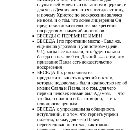
слушателей молчать о сказанном в церкви, и
для чего Деяния читаются в пятидесятницу,
и почему Христос по воскресении являлся
не всем, и о том, что яснее лицезрения Он
представил доказательства воскресения
посредством знамений апостолов.
БЕСЕДЫ О ПЕРЕМЕНЕ ИМЕН
БЕСЕДА I по прочтении места: «Савл же,
еще дыша угрозами и убийством» (Деян.
9:1), когда все ожидали, что будет сказана
беседа на начало 9 гл. Деяний, — о том, что
призвание Павла есть доказательство
воскресения
БЕСЕДА II к роптавшим на
продолжительность поучений и к тем,
которые недовольны были краткостью их; об
имени Савла и Павла, и о том, для чего
первый человек назван был Адамом, — что
это было полезно и благотворно, — и к
новопросвещенным.
БЕСЕДА к упрекавшим за обширность
вступлений, и о том, что терпеть упреки
полезно; также, для чего Павел
переименован не тотчас, как только
уверовал, — что эта перемена произошла с