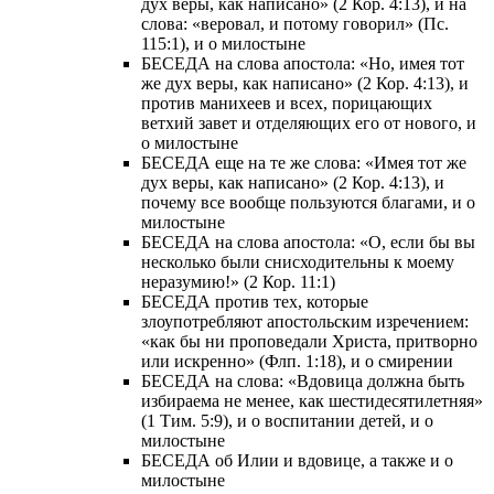
дух веры, как написано» (2 Кор. 4:13), и на
слова: «веровал, и потому говорил» (Пс.
115:1), и о милостыне
БЕСЕДА на слова апостола: «Но, имея тот
же дух веры, как написано» (2 Кор. 4:13), и
против манихеев и всех, порицающих
ветхий завет и отделяющих его от нового, и
о милостыне
БЕСЕДА еще на те же слова: «Имея тот же
дух веры, как написано» (2 Кор. 4:13), и
почему все вообще пользуются благами, и о
милостыне
БЕСЕДА на слова апостола: «О, если бы вы
несколько были снисходительны к моему
неразумию!» (2 Кор. 11:1)
БЕСЕДА против тех, которые
злоупотребляют апостольским изречением:
«как бы ни проповедали Христа, притворно
или искренно» (Флп. 1:18), и о смирении
БЕСЕДА на слова: «Вдовица должна быть
избираема не менее, как шестидесятилетняя»
(1 Тим. 5:9), и о воспитании детей, и о
милостыне
БЕСЕДА об Илии и вдовице, а также и о
милостыне