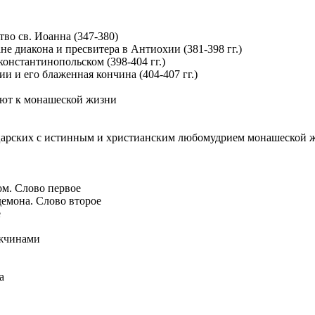
тво св. Иоанна (347-380)
не диакона и пресвитера в Антиохии (381-398 гг.)
 константинопольском (398-404 гг.)
ии и его блаженная кончина (404-407 гг.)
ают к монашеской жизни
 царских с истинным и христианским любомудрием монашеской 
м. Слово первое
демона. Слово второе
е
ужчинами
а