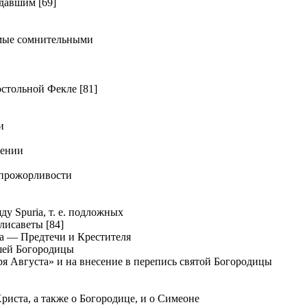
давшим [69]
мые сомнительными
тольной Фекле [81]
и
дении
прожорливости
у Spuria, т. е. подложных
лисаветы [84]
а — Предтечи и Крестителя
шей Богородицы
я Августа» и на внесение в перепись святой Богородицы
иста, а также о Богородице, и о Симеоне