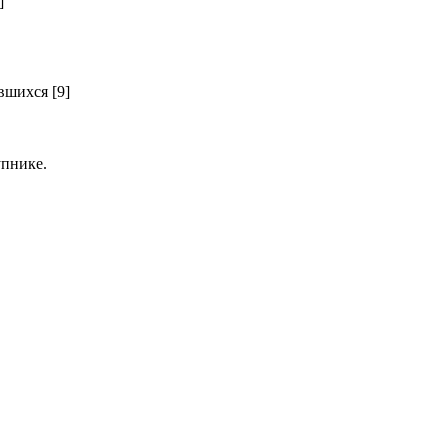
]
шихся [9]
пнике.