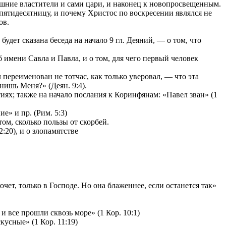
ешние властители и сами цари, и наконец к новопросвещенным.
 пятидесятницу, и почему Христос по воскресении являлся не
ов.
удет сказана беседа на начало 9 гл. Деяний, — о том, что
имени Савла и Павла, и о том, для чего первый человек
переименован не тотчас, как только уверовал, — что эта
нишь Меня?» (Деян. 9:4).
ях; также на начало послания к Коринфянам: «Павел зван» (1
е» и пр. (Рим. 5:3)
том, сколько пользы от скорбей.
:20), и о злопамятстве
чет, только в Господе. Но она блаженнее, если останется так»
и все прошли сквозь море» (1 Кор. 10:1)
усные» (1 Кор. 11:19)