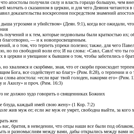
и что апостолы получили силу и власть гораздо большую, чем вн
ей молчать о сказанном в церкви, и для чего Деяния читаются в
ставил доказательства воскресения посредством знамений апостол
ыша угрозами и убийством» (Деян. 9:1), когда все ожидали, что б
ения
 поучений и к тем, которые недовольны были краткостью их; об 
и благотворно, — и к новопросвещенным.
й, и о том, что терпеть упреки полезно; также, для чего Павел 
, но по свободной воли его; И на слова: «Савл, Савл! что ты го
 церкви и увещание к бывшим о том, чтобы заботились о брати
но хвалимся и скорбями, зная, что от скорби происходит терпени
м Бога, все содействует ко благу» (Рим. 8:28), о терпении и о 
лова апостола: «если враг твой голоден, накорми его» (Рим. 12
и Акилу» и проч. (Рим. 16:3)
то не должно худо говорить о священниках Божиих
 блуда, каждый имей свою жену» (1 Кор. 7:2)
ле жив муж ее; если же муж ее умрет, свободна выйти, за кого хо
рать жен
вас, братия, в неведении, что отцы наши все были под облаком, 
ть и разномыслиям между вами, дабы открылись между вами иск