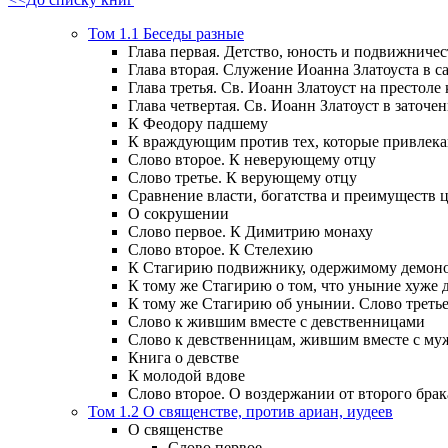
Том 1.1 Беседы разные
Глава первая. Детство, юность и подвижничес
Глава вторая. Служение Иоанна Златоуста в са
Глава третья. Св. Иоанн Златоуст на престоле
Глава четвертая. Св. Иоанн Златоуст в заточен
К Феодору падшему
К враждующим против тех, которые привлек
Слово второе. К неверующему отцу
Слово третье. К верующему отцу
Сравнение власти, богатства и преимуществ
О сокрушении
Слово первое. К Димитрию монаху
Слово второе. К Стелехию
К Стагирию подвижнику, одержимому демоно
К тому же Стагирию о том, что уныние хуже 
К тому же Стагирию об унынии. Слово треть
Слово к жившим вместе с девственницами
Слово к девственницам, жившим вместе с м
Книга о девстве
К молодой вдове
Слово второе. О воздержании от второго брак
Том 1.2 О священстве, против ариан, иудеев
О священстве
Слово первое