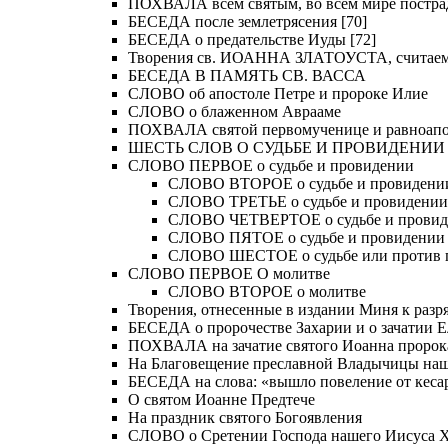
ПОХВАЛА всем святым, во всем мире постра
БЕСЕДА после землетрясения [70]
БЕСЕДА о предательстве Иуды [72]
Творения св. ИОАННА ЗЛАТОУСТА, считае
БЕСЕДА В ПАМЯТЬ СВ. ВАССА
СЛОВО об апостоле Петре и пророке Илие
СЛОВО о блаженном Аврааме
ПОХВАЛА святой первомученице и равноапос
ШЕСТЬ СЛОВ О СУДЬБЕ И ПРОВИДЕНИИ
СЛОВО ПЕРВОЕ о судьбе и провидении
СЛОВО ВТОРОЕ о судьбе и провидени
СЛОВО ТРЕТЬЕ о судьбе и провидении
СЛОВО ЧЕТВЕРТОЕ о судьбе и прови
СЛОВО ПЯТОЕ о судьбе и провидении
СЛОВО ШЕСТОЕ о судьбе или против 
СЛОВО ПЕРВОЕ О молитве
СЛОВО ВТОРОЕ о молитве
Творения, отнесенные в издании Миня к разряд
БЕСЕДА о пророчестве Захарии и о зачатии Е
ПОХВАЛА на зачатие святого Иоанна пророк
На Благовещение преславной Владычицы на
БЕСЕДА на слова: «вышло повеление от кесар
О святом Иоанне Предтече
На праздник святого Богоявления
СЛОВО о Сретении Господа нашего Иисуса Хр