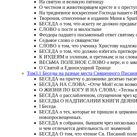
На святую и великую пятницу
О честном и животворящем кресте и о прест
На тридневное воскресение Господа нашего 
Творения, отнесенные в издании Миня к Spur
БЕСЕДА о том, что аскету не должно предава
СЛОВО о посте и милостыне
Феодора падшего письменный ответ святому 
Седьмое слово о священстве
СЛОВО о том, что ученику Христову надлежи
БЕСЕДА о том, что должно избегать притвор
К ИУДЕЯМ и эллинам, и еретикам; и на слова;
ВЕСЬМА ПОЛЕЗНОЕ СЛОВО о вере, и о закон
О Святой и Единосущной Троице
Том3.1 Беседы на разные места Священного Писан
БЕСЕДА на притчу о должнике десятью тысячам
БЕСЕДА НА СЛОВА: «Отче Мой! если возможно,
О ЖИЗНИ ПО БОГУ И НА СЛОВА: «Тесны врата
БЕСЕДА о расслабленном, спущенном чрез кров
БЕСЕДЫ О НАДПИСАНИИ КНИГИ ДЕЯН
Ι Беседа
БЕСЕДА о тех, которые не пришли в церковно
новопросвещенных.
БЕСЕДА в собрании, бывшем чрез несколько в
и чем отличается деятельность от знамений
БЕСЕДА О том, что чтение Св. Писаний полезн