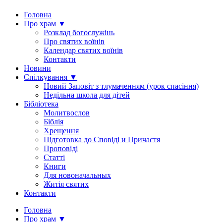
Головна
Про храм ▼
Розклад богослужінь
Про святих воїнів
Календар святих воїнів
Контакти
Новини
Спілкування ▼
Новий Заповіт з тлумаченням (урок спасіння)
Недільна школа для дітей
Бібліотека
Молитвослов
Біблія
Хрещення
Підготовка до Сповіді и Причастя
Проповіді
Статті
Книги
Для новоначальных
Житія святих
Контакти
Головна
Про храм ▼