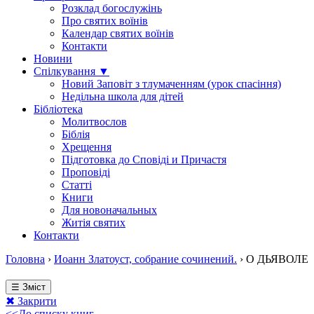
Розклад богослужінь
Про святих воїнів
Календар святих воїнів
Контакти
Новини
Спілкування ▼
Новий Заповіт з тлумаченням (урок спасіння)
Недільна школа для дітей
Бібліотека
Молитвослов
Біблія
Хрещення
Підготовка до Сповіді и Причастя
Проповіді
Статті
Книги
Для новоначальных
Житія святих
Контакти
Головна
›
Иоанн Златоуст, собрание сочинений.
›
О ДЬЯВОЛЕ
☰ Зміст
✖ Закрити
<<До списку книг