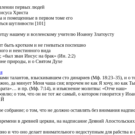
уплении первых людей
Иисуса Христа
ia и помещенные в первом томе его
ться шутливости [101]
отцу нашему и вселенскому учителю Иоанну Златоусту
т быть кротким и не гневаться поспешно
ного и неистинного вида
 «был зван Иисус на брак» (Ин. 2:2)
е природы, и о Святом Духе
ия
и талантов, взыскивавшем сто динариев (Мф. 18:23–35), и о том
 да минует Меня чаша сия; впрочем не как Я хочу, но как Ты» 
»… и пр. (Мф. 7:14), и изъяснение молитвы: «Отче наш»
лю; о том, что он не тот же самый, о котором говорится у Иоа
ИЙ
е собрание; о том, что не должно оставлять без внимания надп
ремени в древней церкви, на надписание Деяний Апостольских, и
о и что оно делает внимательного недоступным для рабства и с