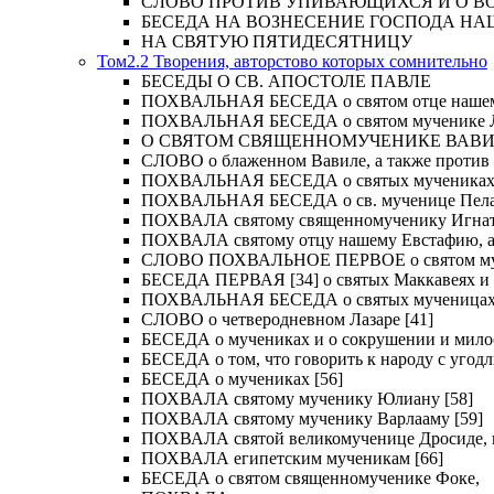
СЛОВО ПРОТИВ УПИВАЮЩИХСЯ И О ВОСКРЕС
БЕСЕДА НА ВОЗНЕСЕНИЕ ГОСПОДА НА
НА СВЯТУЮ ПЯТИДЕСЯТНИЦУ
Том2.2 Творения, авторстово которых сомнительно
БЕСЕДЫ О СВ. АПОСТОЛЕ ПАВЛЕ
ПОХВАЛЬНАЯ БЕСЕДА о святом отце нашем Ме
ПОХВАЛЬНАЯ БЕСЕДА о святом мученике Лу
О СВЯТОМ СВЯЩЕННОМУЧЕНИКЕ ВАВИЛ
СЛОВО о блаженном Вавиле, а также против 
ПОХВАЛЬНАЯ БЕСЕДА о святых мучениках Иу
ПОХВАЛЬНАЯ БЕСЕДА о св. мученице Пелаги
ПОХВАЛА святому священномученику Игнат
ПОХВАЛА святому отцу нашему Евстафию, ар
СЛОВО ПОХВАЛЬНОЕ ПЕРВОЕ о святом муче
БЕСЕДА ПЕРВАЯ [34] о святых Маккавеях и 
ПОХВАЛЬНАЯ БЕСЕДА о святых мученицах Ве
СЛОВО о четверодневном Лазаре [41]
БЕСЕДА о мучениках и о сокрушении и мило
БЕСЕДА о том, что говорить к народу с угод
БЕСЕДА о мучениках [56]
ПОХВАЛА святому мученику Юлиану [58]
ПОХВАЛА святому мученику Варлааму [59]
ПОХВАЛА святой великомученице Дросиде, и 
ПОХВАЛА египетским мученикам [66]
БЕСЕДА о святом священномученике Фоке,