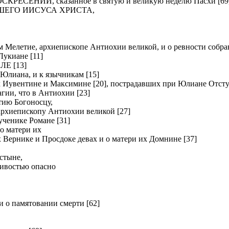
ЕНИИ, сказанное в святую и великую неделю Пасхи [69
ШЕГО ИИСУСА ХРИСТА,
летие, архиепископе Антиохии великой, и о ревности собрав
киане [11]
Е [13]
Юлиана, и к язычникам [15]
вентине и Максимине [20], пострадавших при Юлиане Отсту
и, что в Антиохии [23]
ию Богоносцу,
хиепископу Антиохии великой [27]
нике Романе [31]
о матери их
рнике и Просдоке девах и о матери их Домнине [37]
стыне,
ливостью опасно
о памятовании смерти [62]