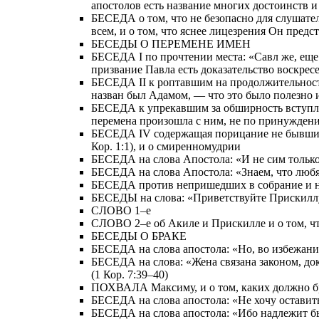
апостолов есть название многих достоинств 
БЕСЕДА о том, что не безопасно для слушател
всем, и о том, что яснее лицезрения Он пред
БЕСЕДЫ О ПЕРЕМЕНЕ ИМЕН
БЕСЕДА I по прочтении места: «Савл же, еще д
призвание Павла есть доказательство воскрес
БЕСЕДА II к роптавшим на продолжительность
назван был Адамом, — что это было полезно 
БЕСЕДА к упрекавшим за обширность вступлени
перемена произошла с ним, не по принуждению
БЕСЕДА IV содержащая порицание не бывших в
Кор. 1:1), и о смиренномудрии
БЕСЕДА на слова Апостола: «И не сим только, 
БЕСЕДА на слова Апостола: «Знаем, что любящи
БЕСЕДА против непришедших в собрание и на с
БЕСЕДЫ на слова: «Приветствуйте Прискиллу 
СЛОВО 1–е
СЛОВО 2–е об Акиле и Прискилле и о том, ч
БЕСЕДЫ О БРАКЕ
БЕСЕДА на слова апостола: «Но, во избежание
БЕСЕДА на слова: «Жена связана законом, доко
(1 Кор. 7:39–40)
ПОХВАЛА Максиму, и о том, каких должно б
БЕСЕДА на слова апостола: «Не хочу оставить 
БЕСЕДА на слова апостола: «Ибо надлежит бы