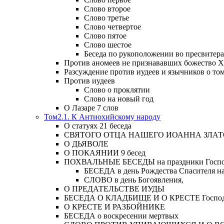
Слово второе
Слово третье
Слово четвертое
Слово пятое
Слово шестое
Беседа по рукоположении во пресвитера
Против аномеев не признававших божество Х
Разсуждение против иудеев и язычников о то
Против иудеев
Слово о проклятии
Слово на новый год
О Лазаре 7 слов
Том2.1. К Антиохийскому народу
О статуях 21 беседа
СВЯТОГО ОТЦА НАШЕГО ИОАННА ЗЛА
О ДЬЯВОЛЕ
О ПОКАЯНИИ 9 бесед
ПОХВАЛЬНЫЕ БЕСЕДЫ на праздники Господ
БЕСЕДА в день Рождества Спасителя н
СЛОВО в день Богоявления,
О ПРЕДАТЕЛЬСТВЕ ИУДЫ
БЕСЕДА О КЛАДБИЩЕ И О КРЕСТЕ Господа и 
О КРЕСТЕ И РАЗБОЙНИКЕ
БЕСЕДА о воскресении мертвых