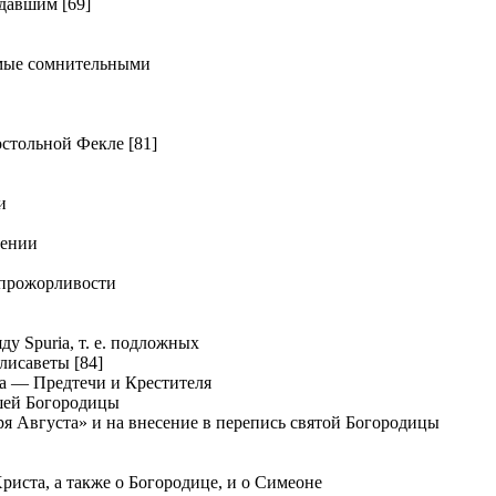
давшим [69]
мые сомнительными
тольной Фекле [81]
и
дении
прожорливости
у Spuria, т. е. подложных
лисаветы [84]
а — Предтечи и Крестителя
шей Богородицы
я Августа» и на внесение в перепись святой Богородицы
иста, а также о Богородице, и о Симеоне