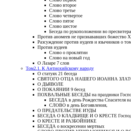
Слово второе
Слово третье
Слово четвертое
Слово пятое
Слово шестое
Беседа по рукоположении во пресвитера
Против аномеев не признававших божество Х
Разсуждение против иудеев и язычников о то
Против иудеев
Слово о проклятии
Слово на новый год
О Лазаре 7 слов
Том2.1. К Антиохийскому народу
О статуях 21 беседа
СВЯТОГО ОТЦА НАШЕГО ИОАННА ЗЛА
О ДЬЯВОЛЕ
О ПОКАЯНИИ 9 бесед
ПОХВАЛЬНЫЕ БЕСЕДЫ на праздники Господ
БЕСЕДА в день Рождества Спасителя н
СЛОВО в день Богоявления,
О ПРЕДАТЕЛЬСТВЕ ИУДЫ
БЕСЕДА О КЛАДБИЩЕ И О КРЕСТЕ Господа и 
О КРЕСТЕ И РАЗБОЙНИКЕ
БЕСЕДА о воскресении мертвых