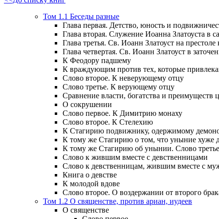
Том 1.1 Беседы разные
Глава первая. Детство, юность и подвижничес
Глава вторая. Служение Иоанна Златоуста в са
Глава третья. Св. Иоанн Златоуст на престоле
Глава четвертая. Св. Иоанн Златоуст в заточен
К Феодору падшему
К враждующим против тех, которые привлек
Слово второе. К неверующему отцу
Слово третье. К верующему отцу
Сравнение власти, богатства и преимуществ
О сокрушении
Слово первое. К Димитрию монаху
Слово второе. К Стелехию
К Стагирию подвижнику, одержимому демоно
К тому же Стагирию о том, что уныние хуже 
К тому же Стагирию об унынии. Слово треть
Слово к жившим вместе с девственницами
Слово к девственницам, жившим вместе с м
Книга о девстве
К молодой вдове
Слово второе. О воздержании от второго брак
Том 1.2 О священстве, против ариан, иудеев
О священстве
Слово первое