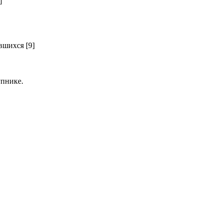
]
шихся [9]
пнике.