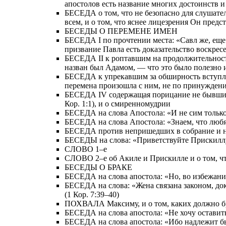
апостолов есть название многих достоинств 
БЕСЕДА о том, что не безопасно для слушател
всем, и о том, что яснее лицезрения Он пред
БЕСЕДЫ О ПЕРЕМЕНЕ ИМЕН
БЕСЕДА I по прочтении места: «Савл же, еще д
призвание Павла есть доказательство воскрес
БЕСЕДА II к роптавшим на продолжительность
назван был Адамом, — что это было полезно 
БЕСЕДА к упрекавшим за обширность вступлени
перемена произошла с ним, не по принуждению
БЕСЕДА IV содержащая порицание не бывших в
Кор. 1:1), и о смиренномудрии
БЕСЕДА на слова Апостола: «И не сим только, 
БЕСЕДА на слова Апостола: «Знаем, что любящи
БЕСЕДА против непришедших в собрание и на с
БЕСЕДЫ на слова: «Приветствуйте Прискиллу 
СЛОВО 1–е
СЛОВО 2–е об Акиле и Прискилле и о том, ч
БЕСЕДЫ О БРАКЕ
БЕСЕДА на слова апостола: «Но, во избежание
БЕСЕДА на слова: «Жена связана законом, доко
(1 Кор. 7:39–40)
ПОХВАЛА Максиму, и о том, каких должно б
БЕСЕДА на слова апостола: «Не хочу оставить 
БЕСЕДА на слова апостола: «Ибо надлежит бы