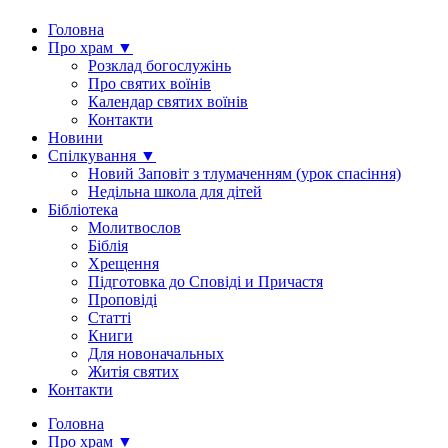
Головна
Про храм ▼
Розклад богослужінь
Про святих воїнів
Календар святих воїнів
Контакти
Новини
Спілкування ▼
Новий Заповіт з тлумаченням (урок спасіння)
Недільна школа для дітей
Бібліотека
Молитвослов
Біблія
Хрещення
Підготовка до Сповіді и Причастя
Проповіді
Статті
Книги
Для новоначальных
Житія святих
Контакти
Головна
Про храм ▼