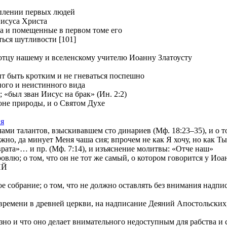
уплении первых людей
Иисуса Христа
ia и помещенные в первом томе его
ться шутливости [101]
отцу нашему и вселенскому учителю Иоанну Златоусту
т быть кротким и не гневаться поспешно
ного и неистинного вида
 «был зван Иисус на брак» (Ин. 2:2)
е природы, и о Святом Духе
ия
и талантов, взыскивавшем сто динариев (Мф. 18:23–35), и о том
 да минует Меня чаша сия; впрочем не как Я хочу, но как Ты» 
»… и пр. (Мф. 7:14), и изъяснение молитвы: «Отче наш»
лю; о том, что он не тот же самый, о котором говорится у Иоа
ИЙ
е собрание; о том, что не должно оставлять без внимания надп
ремени в древней церкви, на надписание Деяний Апостольских, и
о и что оно делает внимательного недоступным для рабства и с