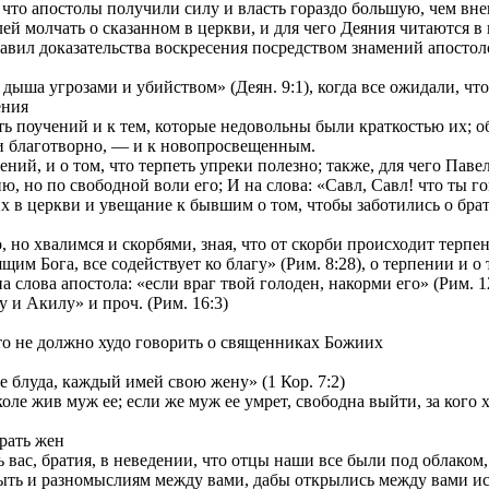
и что апостолы получили силу и власть гораздо большую, чем вн
ей молчать о сказанном в церкви, и для чего Деяния читаются в
ставил доказательства воскресения посредством знамений апостол
ыша угрозами и убийством» (Деян. 9:1), когда все ожидали, что б
ения
 поучений и к тем, которые недовольны были краткостью их; об 
и благотворно, — и к новопросвещенным.
й, и о том, что терпеть упреки полезно; также, для чего Павел 
, но по свободной воли его; И на слова: «Савл, Савл! что ты го
 церкви и увещание к бывшим о том, чтобы заботились о брати
но хвалимся и скорбями, зная, что от скорби происходит терпени
м Бога, все содействует ко благу» (Рим. 8:28), о терпении и о 
лова апостола: «если враг твой голоден, накорми его» (Рим. 12
и Акилу» и проч. (Рим. 16:3)
то не должно худо говорить о священниках Божиих
 блуда, каждый имей свою жену» (1 Кор. 7:2)
ле жив муж ее; если же муж ее умрет, свободна выйти, за кого хо
рать жен
вас, братия, в неведении, что отцы наши все были под облаком, 
ть и разномыслиям между вами, дабы открылись между вами иск