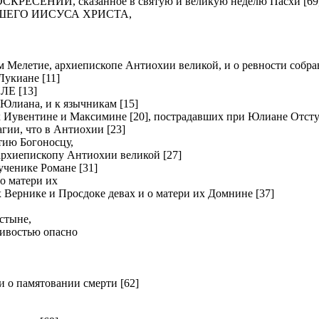
ЕНИИ, сказанное в святую и великую неделю Пасхи [69
ШЕГО ИИСУСА ХРИСТА,
летие, архиепископе Антиохии великой, и о ревности собрав
киане [11]
Е [13]
Юлиана, и к язычникам [15]
вентине и Максимине [20], пострадавших при Юлиане Отсту
и, что в Антиохии [23]
ию Богоносцу,
хиепископу Антиохии великой [27]
нике Романе [31]
о матери их
рнике и Просдоке девах и о матери их Домнине [37]
стыне,
ливостью опасно
о памятовании смерти [62]