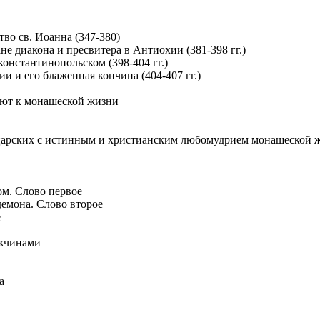
тво св. Иоанна (347-380)
не диакона и пресвитера в Антиохии (381-398 гг.)
 константинопольском (398-404 гг.)
ии и его блаженная кончина (404-407 гг.)
ают к монашеской жизни
 царских с истинным и христианским любомудрием монашеской 
м. Слово первое
демона. Слово второе
е
ужчинами
а