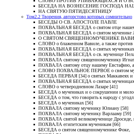
СЛОВО ПРОТИВ УПИВАЮЩИХСЯ И О ВОСКРЕС
БЕСЕДА НА ВОЗНЕСЕНИЕ ГОСПОДА НА
НА СВЯТУЮ ПЯТИДЕСЯТНИЦУ
Том2.2 Творения, авторстово которых сомнительно
БЕСЕДЫ О СВ. АПОСТОЛЕ ПАВЛЕ
ПОХВАЛЬНАЯ БЕСЕДА о святом отце нашем Ме
ПОХВАЛЬНАЯ БЕСЕДА о святом мученике Лу
О СВЯТОМ СВЯЩЕННОМУЧЕНИКЕ ВАВИЛ
СЛОВО о блаженном Вавиле, а также против 
ПОХВАЛЬНАЯ БЕСЕДА о святых мучениках Иу
ПОХВАЛЬНАЯ БЕСЕДА о св. мученице Пелаги
ПОХВАЛА святому священномученику Игнат
ПОХВАЛА святому отцу нашему Евстафию, ар
СЛОВО ПОХВАЛЬНОЕ ПЕРВОЕ о святом муче
БЕСЕДА ПЕРВАЯ [34] о святых Маккавеях и 
ПОХВАЛЬНАЯ БЕСЕДА о святых мученицах Ве
СЛОВО о четверодневном Лазаре [41]
БЕСЕДА о мучениках и о сокрушении и мило
БЕСЕДА о том, что говорить к народу с угод
БЕСЕДА о мучениках [56]
ПОХВАЛА святому мученику Юлиану [58]
ПОХВАЛА святому мученику Варлааму [59]
ПОХВАЛА святой великомученице Дросиде, и 
ПОХВАЛА египетским мученикам [66]
БЕСЕДА о святом священномученике Фоке,