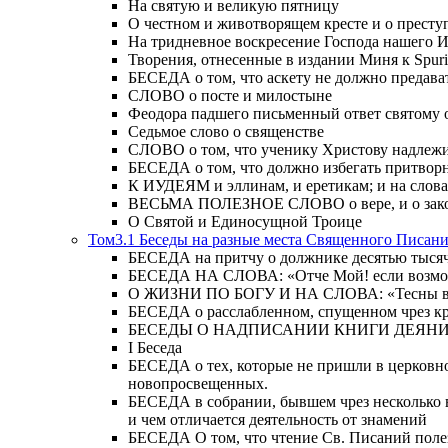
На святую и великую пятницу
О честном и животворящем кресте и о прест
На тридневное воскресение Господа нашего 
Творения, отнесенные в издании Миня к Spur
БЕСЕДА о том, что аскету не должно предава
СЛОВО о посте и милостыне
Феодора падшего письменный ответ святому 
Седьмое слово о священстве
СЛОВО о том, что ученику Христову надлежи
БЕСЕДА о том, что должно избегать притвор
К ИУДЕЯМ и эллинам, и еретикам; и на слова;
ВЕСЬМА ПОЛЕЗНОЕ СЛОВО о вере, и о закон
О Святой и Единосущной Троице
Том3.1 Беседы на разные места Священного Писан
БЕСЕДА на притчу о должнике десятью тысячам
БЕСЕДА НА СЛОВА: «Отче Мой! если возможно,
О ЖИЗНИ ПО БОГУ И НА СЛОВА: «Тесны врата
БЕСЕДА о расслабленном, спущенном чрез кров
БЕСЕДЫ О НАДПИСАНИИ КНИГИ ДЕЯН
Ι Беседа
БЕСЕДА о тех, которые не пришли в церковно
новопросвещенных.
БЕСЕДА в собрании, бывшем чрез несколько в
и чем отличается деятельность от знамений
БЕСЕДА О том, что чтение Св. Писаний полезн