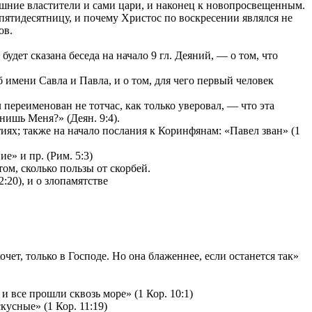
ешние властители и сами цари, и наконец к новопросвещенным.
 пятидесятницу, и почему Христос по воскресении являлся не
ов.
удет сказана беседа на начало 9 гл. Деяний, — о том, что
имени Савла и Павла, и о том, для чего первый человек
переименован не тотчас, как только уверовал, — что эта
нишь Меня?» (Деян. 9:4).
ях; также на начало послания к Коринфянам: «Павел зван» (1
е» и пр. (Рим. 5:3)
том, сколько пользы от скорбей.
:20), и о злопамятстве
чет, только в Господе. Но она блаженнее, если останется так»
и все прошли сквозь море» (1 Кор. 10:1)
усные» (1 Кор. 11:19)