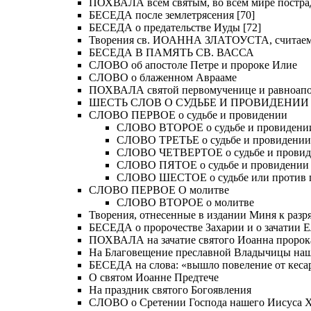
ПОХВАЛА всем святым, во всем мире постра
БЕСЕДА после землетрясения [70]
БЕСЕДА о предательстве Иуды [72]
Творения св. ИОАННА ЗЛАТОУСТА, считае
БЕСЕДА В ПАМЯТЬ СВ. ВАССА
СЛОВО об апостоле Петре и пророке Илие
СЛОВО о блаженном Аврааме
ПОХВАЛА святой первомученице и равноапос
ШЕСТЬ СЛОВ О СУДЬБЕ И ПРОВИДЕНИИ
СЛОВО ПЕРВОЕ о судьбе и провидении
СЛОВО ВТОРОЕ о судьбе и провидени
СЛОВО ТРЕТЬЕ о судьбе и провидении
СЛОВО ЧЕТВЕРТОЕ о судьбе и прови
СЛОВО ПЯТОЕ о судьбе и провидении
СЛОВО ШЕСТОЕ о судьбе или против 
СЛОВО ПЕРВОЕ О молитве
СЛОВО ВТОРОЕ о молитве
Творения, отнесенные в издании Миня к разряд
БЕСЕДА о пророчестве Захарии и о зачатии Е
ПОХВАЛА на зачатие святого Иоанна пророк
На Благовещение преславной Владычицы на
БЕСЕДА на слова: «вышло повеление от кесар
О святом Иоанне Предтече
На праздник святого Богоявления
СЛОВО о Сретении Господа нашего Иисуса Хр