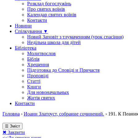
Розклад богослужінь
Про святих воїнів
Календар святих воїнів
Контакти
Новини
Спілкування ▼
Новий Заповіт з тлумаченням (урок спасіння)
Недільна школа для дітей
Бібліотека
Молитвослов
Біблія
Хрещення
Підготовка до Сповіді и Причастя
Проповіді
Статті
Книги
Для новоначальных
Житія святих
Контакти
Головна
›
Иоанн Златоуст, собрание сочинений.
›
191. К Пеани
☰ Зміст
✖ Закрити
<<До списку книг