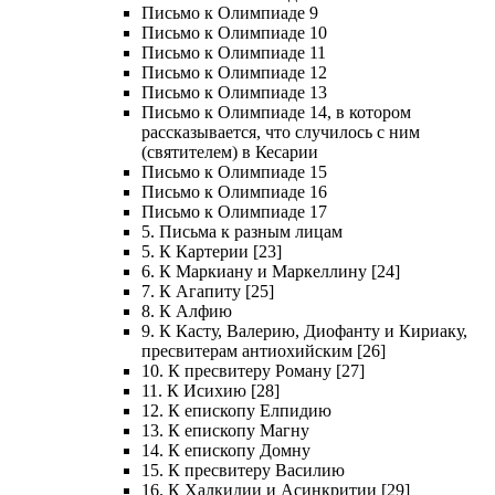
Письмо к Олимпиаде 9
Письмо к Олимпиаде 10
Письмо к Олимпиаде 11
Письмо к Олимпиаде 12
Письмо к Олимпиаде 13
Письмо к Олимпиаде 14, в котором
рассказывается, что случилось с ним
(святителем) в Кесарии
Письмо к Олимпиаде 15
Письмо к Олимпиаде 16
Письмо к Олимпиаде 17
5. Письма к разным лицам
5. К Картерии [23]
6. К Маркиану и Маркеллину [24]
7. К Агапиту [25]
8. К Алфию
9. К Касту, Валерию, Диофанту и Кириаку,
пресвитерам антиохийским [26]
10. К пресвитеру Роману [27]
11. К Исихию [28]
12. К епископу Елпидию
13. К епископу Магну
14. К епископу Домну
15. К пресвитеру Василию
16. К Халкидии и Асинкритии [29]