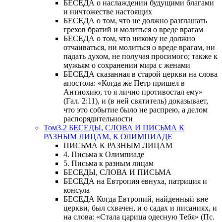
БЕСЕДА о наслаждении будущими благами
и ничтожестве настоящих
БЕСЕДА о том, что не должно разглашать
грехов братий и молиться о вреде врагам
БЕСЕДА о том, что никому не должно
отчаиваться, ни молиться о вреде врагам, ни
падать духом, не получая просимого; также к
мужьям о сохранении мира с женами
БЕСЕДА сказанная в старой церкви на слова
апостола: «Когда же Петр пришел в
Антиохию, то я лично противостал ему»
(Гал. 2:11), и (в ней святитель) доказывает,
что это событие было не распрею, а делом
распорядительности
Том3.2 БЕСЕДЫ, СЛОВА И ПИСЬМА К
РАЗНЫМ ЛИЦАМ, К ОЛИМПИАДЕ
ПИСЬМА К РАЗНЫМ ЛИЦАМ
4. Письма к Олимпиаде
5. Письма к разным лицам
БЕСЕДЫ, СЛОВА И ПИСЬМА
БЕСЕДА на Евтропия евнуха, патриция и
консула
БЕСЕДА Когда Евтропий, найденный вне
церкви, был схвачен, и о садах и писаниях, и
на слова: «Стала царица одесную Тебя» (Пс.