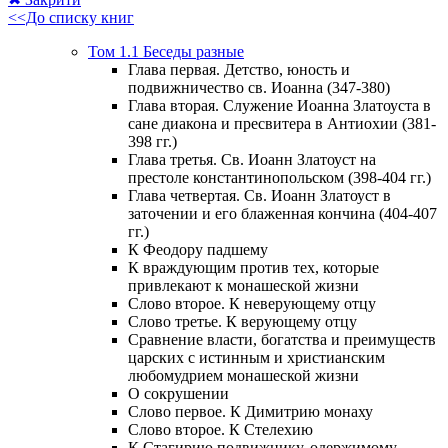
<<До списку книг
Том 1.1 Беседы разные
Глава первая. Детство, юность и
подвижничество св. Иоанна (347-380)
Глава вторая. Служение Иоанна Златоуста в
сане диакона и пресвитера в Антиохии (381-
398 гг.)
Глава третья. Св. Иоанн Златоуст на
престоле константинопольском (398-404 гг.)
Глава четвертая. Св. Иоанн Златоуст в
заточении и его блаженная кончина (404-407
гг.)
К Феодору падшему
К враждующим против тех, которые
привлекают к монашеской жизни
Слово второе. К неверующему отцу
Слово третье. К верующему отцу
Сравнение власти, богатства и преимуществ
царских с истинным и христианским
любомудрием монашеской жизни
О сокрушении
Слово первое. К Димитрию монаху
Слово второе. К Стелехию
К Стагирию подвижнику, одержимому