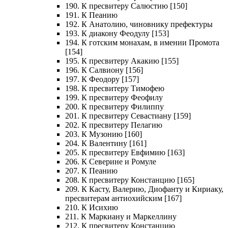
190. К пресвитеру Салюстию [150]
191. К Пеанию
192. К Анатолию, чиновнику префектуры
193. К диакону Феодулу [153]
194. К готским монахам, в имении Промота
[154]
195. К пресвитеру Акакию [155]
196. К Салвиону [156]
197. К Феодору [157]
198. К пресвитеру Тимофею
199. К пресвитеру Феофилу
200. К пресвитеру Филиппу
201. К пресвитеру Севастиану [159]
202. К пресвитеру Пелагию
203. К Музонию [160]
204. К Валентину [161]
205. К пресвитеру Евфимию [163]
206. К Северине и Ромуле
207. К Пеанию
208. К пресвитеру Констанцию [165]
209. К Касту, Валерию, Диофанту и Кириаку,
пресвитерам антиохийским [167]
210. К Исихию
211. К Маркиану и Маркеллину
212. К пресвитеру Констанцию