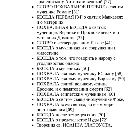
архиепископу Антиохии великой [27]
СЛОВО ПОХВАЛЬНОЕ ПЕРВОЕ о святом
мученике Романе [31]
БЕСЕДА ПЕРВАЯ [34] о святых Маккавеях
и о матери их
ПОХВАЛЬНАЯ БЕСЕДА о святых
мученицах Вернике и Просдоке девах и о
матери их Домнине [37]
СЛОВО о четверодневном Лазаре [41]
БЕСЕДА о мучениках и о сокрушении и
милостыне,
БЕСЕДА о том, что говорить к народу с
угодливостью опасно
БЕСЕДА о мучениках [56]
ПОХВАЛА святому мученику Юлиану [58]
ПОХВАЛА святому мученику Варлааму [59]
ПОХВАЛА святой великомученице
Дросиде, и о памятовании смерти [62]
ПОХВАЛА египетским мученикам [66]
БЕСЕДА о святом священномученике Фоке,
ПОХВАЛА всем святым, во всем мире
пострадавшим [69]
БЕСЕДА после землетрясения [70]
БЕСЕДА о предательстве Иуды [72]
Творения св. ИОАННА ЗЛАТОУСТА,