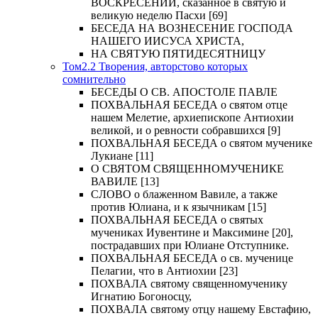
ВОСКРЕСЕНИИ, сказанное в святую и
великую неделю Пасхи [69]
БЕСЕДА НА ВОЗНЕСЕНИЕ ГОСПОДА
НАШЕГО ИИСУСА ХРИСТА,
НА СВЯТУЮ ПЯТИДЕСЯТНИЦУ
Том2.2 Творения, авторстово которых
сомнительно
БЕСЕДЫ О СВ. АПОСТОЛЕ ПАВЛЕ
ПОХВАЛЬНАЯ БЕСЕДА о святом отце
нашем Мелетие, архиепископе Антиохии
великой, и о ревности собравшихся [9]
ПОХВАЛЬНАЯ БЕСЕДА о святом мученике
Лукиане [11]
О СВЯТОМ СВЯЩЕННОМУЧЕНИКЕ
ВАВИЛЕ [13]
СЛОВО о блаженном Вавиле, а также
против Юлиана, и к язычникам [15]
ПОХВАЛЬНАЯ БЕСЕДА о святых
мучениках Иувентине и Максимине [20],
пострадавших при Юлиане Отступнике.
ПОХВАЛЬНАЯ БЕСЕДА о св. мученице
Пелагии, что в Антиохии [23]
ПОХВАЛА святому священномученику
Игнатию Богоносцу,
ПОХВАЛА святому отцу нашему Евстафию,