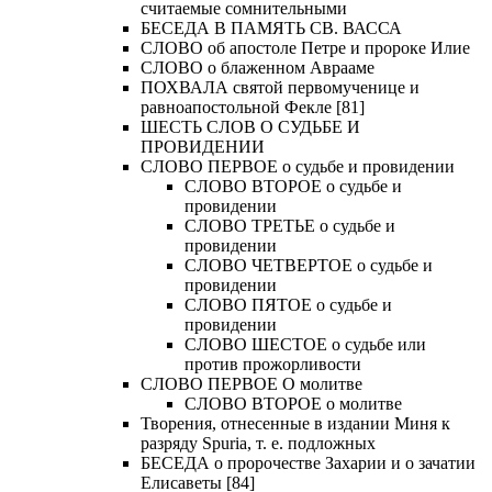
считаемые сомнительными
БЕСЕДА В ПАМЯТЬ СВ. ВАССА
СЛОВО об апостоле Петре и пророке Илие
СЛОВО о блаженном Аврааме
ПОХВАЛА святой первомученице и
равноапостольной Фекле [81]
ШЕСТЬ СЛОВ О СУДЬБЕ И
ПРОВИДЕНИИ
СЛОВО ПЕРВОЕ о судьбе и провидении
СЛОВО ВТОРОЕ о судьбе и
провидении
СЛОВО ТРЕТЬЕ о судьбе и
провидении
СЛОВО ЧЕТВЕРТОЕ о судьбе и
провидении
СЛОВО ПЯТОЕ о судьбе и
провидении
СЛОВО ШЕСТОЕ о судьбе или
против прожорливости
СЛОВО ПЕРВОЕ О молитве
СЛОВО ВТОРОЕ о молитве
Творения, отнесенные в издании Миня к
разряду Spuria, т. е. подложных
БЕСЕДА о пророчестве Захарии и о зачатии
Елисаветы [84]