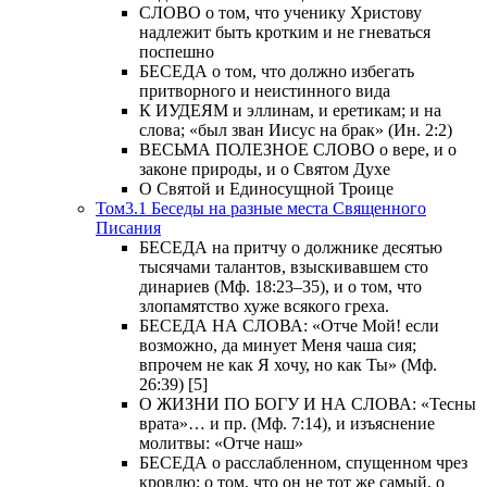
СЛОВО о том, что ученику Христову
надлежит быть кротким и не гневаться
поспешно
БЕСЕДА о том, что должно избегать
притворного и неистинного вида
К ИУДЕЯМ и эллинам, и еретикам; и на
слова; «был зван Иисус на брак» (Ин. 2:2)
ВЕСЬМА ПОЛЕЗНОЕ СЛОВО о вере, и о
законе природы, и о Святом Духе
О Святой и Единосущной Троице
Том3.1 Беседы на разные места Священного
Писания
БЕСЕДА на притчу о должнике десятью
тысячами талантов, взыскивавшем сто
динариев (Мф. 18:23–35), и о том, что
злопамятство хуже всякого греха.
БЕСЕДА НА СЛОВА: «Отче Мой! если
возможно, да минует Меня чаша сия;
впрочем не как Я хочу, но как Ты» (Мф.
26:39) [5]
О ЖИЗНИ ПО БОГУ И НА СЛОВА: «Тесны
врата»… и пр. (Мф. 7:14), и изъяснение
молитвы: «Отче наш»
БЕСЕДА о расслабленном, спущенном чрез
кровлю; о том, что он не тот же самый, о