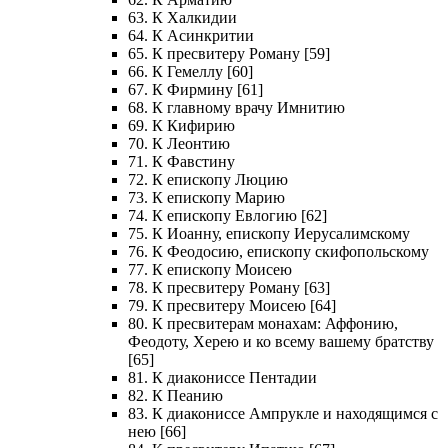
63. К Халкидии
64. К Асинкритии
65. К пресвитеру Роману [59]
66. К Гемеллу [60]
67. К Фирмину [61]
68. К главному врачу Имнитию
69. К Кифирию
70. К Леонтию
71. К Фавстину
72. К епископу Люцию
73. К епископу Марию
74. К епископу Евлогию [62]
75. К Иоанну, епископу Иерусалимскому
76. К Феодосию, епископу скифопольскому
77. К епископу Моисею
78. К пресвитеру Роману [63]
79. К пресвитеру Моисею [64]
80. К пресвитерам монахам: Аффонию,
Феодоту, Херею и ко всему вашему братству
[65]
81. К диакониссе Пентадии
82. К Пеанию
83. К диакониссе Ампрукле и находящимся с
нею [66]