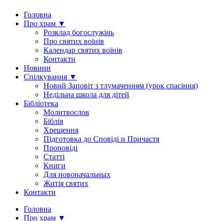
Головна
Про храм ▼
Розклад богослужінь
Про святих воїнів
Календар святих воїнів
Контакти
Новини
Спілкування ▼
Новий Заповіт з тлумаченням (урок спасіння)
Недільна школа для дітей
Бібліотека
Молитвослов
Біблія
Хрещення
Підготовка до Сповіді и Причастя
Проповіді
Статті
Книги
Для новоначальных
Житія святих
Контакти
Головна
Про храм ▼