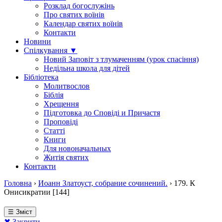
Розклад богослужінь
Про святих воїнів
Календар святих воїнів
Контакти
Новини
Спілкування ▼
Новий Заповіт з тлумаченням (урок спасіння)
Недільна школа для дітей
Бібліотека
Молитвослов
Біблія
Хрещення
Підготовка до Сповіді и Причастя
Проповіді
Статті
Книги
Для новоначальных
Житія святих
Контакти
Головна
›
Иоанн Златоуст, собрание сочинений.
›
179. К
Онисикратии [144]
☰ Зміст
✖ Закрити