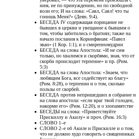
ним, не по принуждению, но по свободной
воли его; И на слова: «Савл, Савл! что ты
гонишь Меня?» (Деян. 9:4).
БЕСЕДА IV содержащая порицание не
бывших в церкви и увещание к бывшим о
том, чтобы заботились о братиях; также на
начало послания к Коринфянам: «Павел
зван» (1 Кор. 1:1), и о смиренномудрии
БЕСЕДА на слова Апостола: «И не сим
только, но хвалимся и скорбями, зная, что от
скорби происходит терпение» и пр. (Рим.
5:3)
БЕСЕДА на слова Апостола: «Знаем, что
любящим Бога, все содействует ко благу»
(Рим. 8:28), о терпении и о том, сколько
пользы от скорбей.
БЕСЕДА против непришедших в собрание и
на слова апостола: «если враг твой голоден,
накорми его» (Рим. 12:20), и о злопамятстве
БЕСЕДЫ на слова: «Приветствуйте
Прискиллу и Акилу» и проч. (Рим. 16:3)
СЛОВО 1–е
СЛОВО 2–е об Акиле и Прискилле и о том,
что не должно худо говорить о священниках