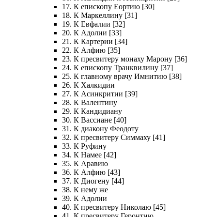
17. К епископу Еортию [30]
18. К Маркеллину [31]
19. К Евфалии [32]
20. К Адолии [33]
21. К Картерии [34]
22. К Алфию [35]
23. К пресвитеру монаху Марону [36]
24. К епископу Транквилину [37]
25. К главному врачу Имнитию [38]
26. К Халкидии
27. К Асинкритии [39]
28. К Валентину
29. К Кандидиану
30. К Вассиане [40]
31. К диакону Феодоту
32. К пресвитеру Симмаху [41]
33. К Руфину
34. К Намее [42]
35. К Аравию
36. К Алфию [43]
37. К Диогену [44]
38. К нему же
39. К Адолии
40. К пресвитеру Николаю [45]
41. К пресвитеру Геронтию