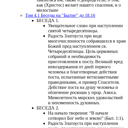
как (Христос) желает нашего спасения, и о
милостыне
Том 4.1 Беседы на "Бытие" до 18.16
БЕСЕДА 1.
Увещательное слово при наступлении
святой четыредесятницы.
Радость Златоуста при виде
многочисленности собравшихся в храм
Божий пред наступлением св.
Четыредесятницы. Цель церковных
собраний и необходимость
приготовления к посту. Великий вред
невоздержания от дней первого
человека и благотворные действия
поста, испытанные ветхозаветными
праведниками, и пример Спасителя.
Действие поста на душу человека и
обличение роскоши у прор. Амоса.
Мимолетность мирских удовольствий
и неизменность духовных.
БЕСЕДА 2.
На начало творения: “В начале
сотворил Бог небо и землю” (Быт. 1:1).
Радость Златоуста при наступлении