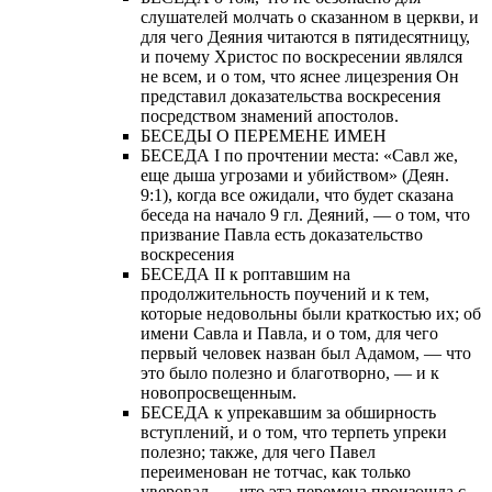
слушателей молчать о сказанном в церкви, и
для чего Деяния читаются в пятидесятницу,
и почему Христос по воскресении являлся
не всем, и о том, что яснее лицезрения Он
представил доказательства воскресения
посредством знамений апостолов.
БЕСЕДЫ О ПЕРЕМЕНЕ ИМЕН
БЕСЕДА I по прочтении места: «Савл же,
еще дыша угрозами и убийством» (Деян.
9:1), когда все ожидали, что будет сказана
беседа на начало 9 гл. Деяний, — о том, что
призвание Павла есть доказательство
воскресения
БЕСЕДА II к роптавшим на
продолжительность поучений и к тем,
которые недовольны были краткостью их; об
имени Савла и Павла, и о том, для чего
первый человек назван был Адамом, — что
это было полезно и благотворно, — и к
новопросвещенным.
БЕСЕДА к упрекавшим за обширность
вступлений, и о том, что терпеть упреки
полезно; также, для чего Павел
переименован не тотчас, как только
уверовал, — что эта перемена произошла с