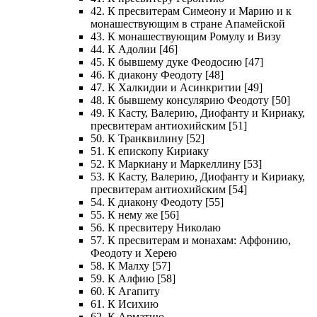
42. К пресвитерам Симеону и Марию и к
монашествующим в стране Апамейской
43. К монашествующим Ромулу и Визу
44. К Адолии [46]
45. К бывшему дуке Феодосию [47]
46. К диакону Феодоту [48]
47. К Халкидии и Асинкритии [49]
48. К бывшему консулярию Феодоту [50]
49. К Касту, Валерию, Диофанту и Кириаку,
пресвитерам антиохийским [51]
50. К Транквилину [52]
51. К епископу Кириаку
52. К Маркиану и Маркеллину [53]
53. К Касту, Валерию, Диофанту и Кириаку,
пресвитерам антиохийским [54]
54. К диакону Феодоту [55]
55. К нему же [56]
56. К пресвитеру Николаю
57. К пресвитерам и монахам: Аффонию,
Феодоту и Херею
58. К Малху [57]
59. К Алфию [58]
60. К Агапиту
61. К Исихию
62. К Арматию