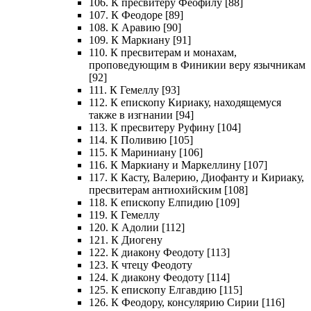
106. К пресвитеру Феофилу [88]
107. К Феодоре [89]
108. К Аравию [90]
109. К Маркиану [91]
110. К пресвитерам и монахам,
проповедующим в Финикии веру язычникам
[92]
111. К Гемеллу [93]
112. К епископу Кириаку, находящемуся
также в изгнании [94]
113. К пресвитеру Руфину [104]
114. К Поливию [105]
115. К Мариниану [106]
116. К Маркиану и Маркеллину [107]
117. К Касту, Валерию, Диофанту и Кириаку,
пресвитерам антиохийским [108]
118. К епископу Елпидию [109]
119. К Гемеллу
120. К Адолии [112]
121. К Диогену
122. К диакону Феодоту [113]
123. К чтецу Феодоту
124. К диакону Феодоту [114]
125. К епископу Елгавдию [115]
126. К Феодору, консулярию Сирии [116]