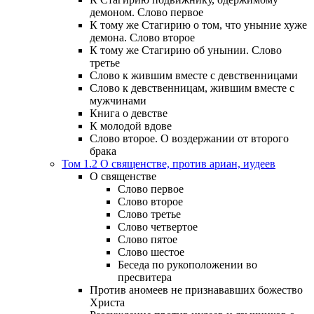
демоном. Слово первое
К тому же Стагирию о том, что уныние хуже
демона. Слово второе
К тому же Стагирию об унынии. Слово
третье
Слово к жившим вместе с девственницами
Слово к девственницам, жившим вместе с
мужчинами
Книга о девстве
К молодой вдове
Слово второе. О воздержании от второго
брака
Том 1.2 О священстве, против ариан, иудеев
О священстве
Слово первое
Слово второе
Слово третье
Слово четвертое
Слово пятое
Слово шестое
Беседа по рукоположении во
пресвитера
Против аномеев не признававших божество
Христа