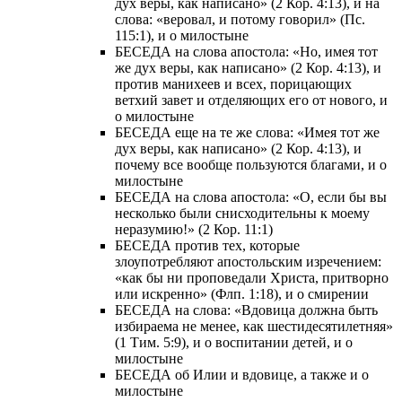
дух веры, как написано» (2 Кор. 4:13), и на
слова: «веровал, и потому говорил» (Пс.
115:1), и о милостыне
БЕСЕДА на слова апостола: «Но, имея тот
же дух веры, как написано» (2 Кор. 4:13), и
против манихеев и всех, порицающих
ветхий завет и отделяющих его от нового, и
о милостыне
БЕСЕДА еще на те же слова: «Имея тот же
дух веры, как написано» (2 Кор. 4:13), и
почему все вообще пользуются благами, и о
милостыне
БЕСЕДА на слова апостола: «О, если бы вы
несколько были снисходительны к моему
неразумию!» (2 Кор. 11:1)
БЕСЕДА против тех, которые
злоупотребляют апостольским изречением:
«как бы ни проповедали Христа, притворно
или искренно» (Флп. 1:18), и о смирении
БЕСЕДА на слова: «Вдовица должна быть
избираема не менее, как шестидесятилетняя»
(1 Тим. 5:9), и о воспитании детей, и о
милостыне
БЕСЕДА об Илии и вдовице, а также и о
милостыне