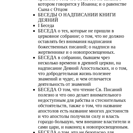
котором говорится у Иоанна; и о равенстве
Сына с Отцом
БЕСЕДЫ О НАДПИСАНИИ КНИГИ
ДЕЯНИЙ
Ι Беседа
БЕСЕДА о тех, которые не пришли в
церковное собрание; о том, что не должно
оставлять без внимания надписания
божественных писаний; о надписи на
жертвеннике и о новопросвещенных.
БЕСЕДА в собрании, бывшем чрез
несколько времени в древней церкви, на
надписание Деяний Апостольских, и о том,
что добродетельная жизнь полезнее
знамений и чудес, и чем отличается
деятельность от знамений
БЕСЕДА О том, что чтение Св. Писаний
полезно и что оно делает внимательного
недоступным для рабства и стеснительных
обстоятельств, также о том, что название
апостолов есть название многих достоинств
и что апостолы получили силу и власть
гораздо большую, чем внешние властители и
сами цари, и наконец к новопросвещенным.
БЕСЕДА о том, что не безопасно для