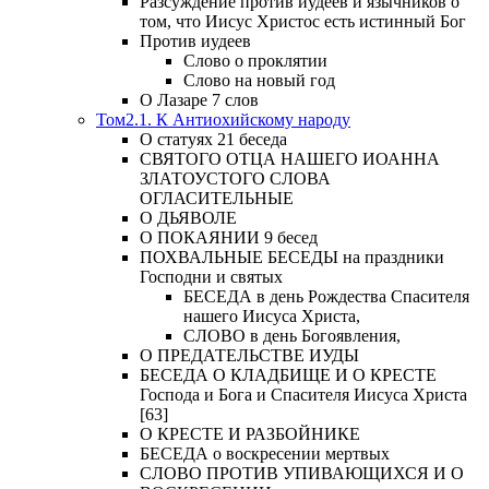
Разсуждение против иудеев и язычников о
том, что Иисус Христос есть истинный Бог
Против иудеев
Слово о проклятии
Слово на новый год
О Лазаре 7 слов
Том2.1. К Антиохийскому народу
О статуях 21 беседа
СВЯТОГО ОТЦА НАШЕГО ИОАННА
ЗЛАТОУСТОГО СЛОВА
ОГЛАСИТЕЛЬНЫЕ
О ДЬЯВОЛЕ
О ПОКАЯНИИ 9 бесед
ПОХВАЛЬНЫЕ БЕСЕДЫ на праздники
Господни и святых
БЕСЕДА в день Рождества Спасителя
нашего Иисуса Христа,
СЛОВО в день Богоявления,
О ПРЕДАТЕЛЬСТВЕ ИУДЫ
БЕСЕДА О КЛАДБИЩЕ И О КРЕСТЕ
Господа и Бога и Спасителя Иисуса Христа
[63]
О КРЕСТЕ И РАЗБОЙНИКЕ
БЕСЕДА о воскресении мертвых
СЛОВО ПРОТИВ УПИВАЮЩИХСЯ И О