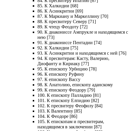
84. К пресвитеру Ипатию [67]
85. К Халкидии [68]
86. К Асинкритии [69]
87. К Маркиану и Маркеллину [70]
88. К пресвитеру Северу [71]
89. К чтецу Феодоту [72]
90. К диакониссе Ампрукле и находящимся с
нею [73]
91. К диакониссе Пентадии [74]
92. К Халкидии [75]
93. К Асинкритии и находящимся с ней [76]
94. К пресвитерам: Касту, Валерию,
Диофанту и Кириаку [77]
95. К епископу Урбицию [78]
96. К епископу Руфину
97. К епископу Вассу
98. К Анатолию, епископу аданскому
99. К епископу Феодору [79]
100. К епископу Палладию [81]
101. К епископу Елпидию [82]
102. К пресвитеру Феофилу [84]
103. К Валентину [85]
104. К Феодоре [86]
105. К епископам и пресвитерам,
находящимся в заключении [87]