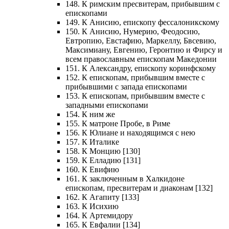
148. К римским пресвитерам, прибывшим с
епископами
149. К Анисию, епископу фессалоникскому
150. К Анисию, Нумерию, Феодосию,
Евтропию, Евстафию, Маркеллу, Бвсевию,
Максимиану, Евгению, Геронтию и Фирсу и
всем православным епископам Македонии
151. К Александру, епископу коринфскому
152. К епископам, прибывшим вместе с
прибывшими с запада епископами
153. К епископам, прибывшим вместе с
западными епископами
154. К ним же
155. К матроне Пробе, в Риме
156. К Юлиане и находящимся с нею
157. К Италике
158. К Монцию [130]
159. К Елладию [131]
160. К Евифию
161. К заключенным в Халкидоне
епископам, пресвитерам и диаконам [132]
162. К Агапиту [133]
163. К Исихию
164. К Артемидору
165. К Евфалии [134]