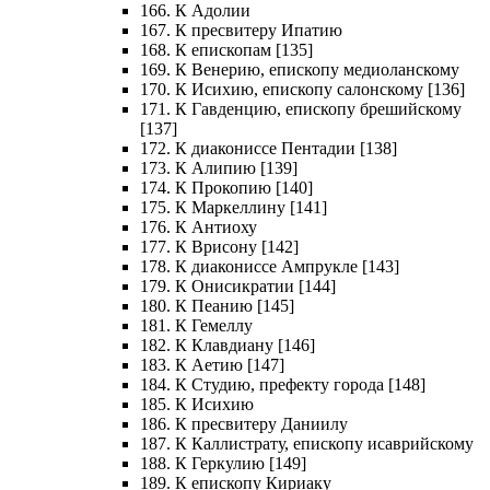
166. К Адолии
167. К пресвитеру Ипатию
168. К епископам [135]
169. К Венерию, епископу медиоланскому
170. К Исихию, епископу салонскому [136]
171. К Гавденцию, епископу брешийскому
[137]
172. К диакониссе Пентадии [138]
173. К Алипию [139]
174. К Прокопию [140]
175. К Маркеллину [141]
176. К Антиоху
177. К Врисону [142]
178. К диакониссе Ампрукле [143]
179. К Онисикратии [144]
180. К Пеанию [145]
181. К Гемеллу
182. К Клавдиану [146]
183. К Аетию [147]
184. К Студию, префекту города [148]
185. К Исихию
186. К пресвитеру Даниилу
187. К Каллистрату, епископу исаврийскому
188. К Геркулию [149]
189. К епископу Кириаку