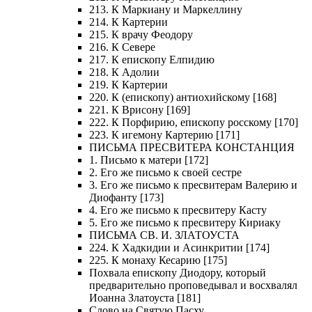
213. К Маркиану и Маркеллину
214. К Картерии
215. К врачу Феодору
216. К Севере
217. К епископу Елпидию
218. К Адолии
219. К Картерии
220. К (епископу) антиохийскому [168]
221. К Врисону [169]
222. К Порфирию, епископу росскому [170]
223. К игемону Картерию [171]
ПИСЬМА ПРЕСВИТЕРА КОНСТАНЦИЯ
1. Письмо к матери [172]
2. Его же письмо к своей сестре
3. Его же письмо к пресвитерам Валерию и
Диофанту [173]
4. Его же письмо к пресвитеру Касту
5. Его же письмо к пресвитеру Кириаку
ПИСЬМА СВ. И. ЗЛАТОУСТА
224. К Хадкидии и Асинкритии [174]
225. К монаху Кесарию [175]
Похвала епископу Диодору, который
предварительно проповедывал и восхвалял
Иоанна Златоуста [181]
Слово на Святую Пасху