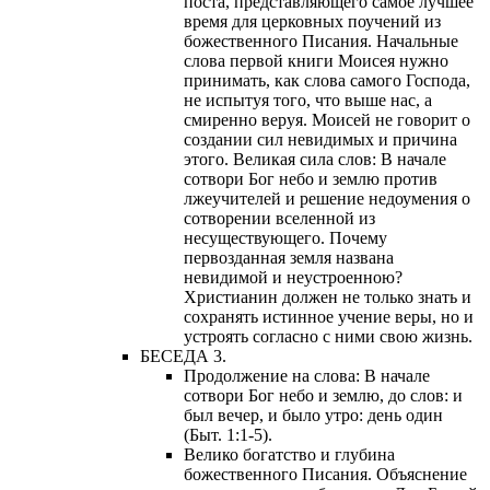
поста, представляющего самое лучшее
время для церковных поучений из
божественного Писания. Начальные
слова первой книги Моисея нужно
принимать, как слова самого Господа,
не испытуя того, что выше нас, а
смиренно веруя. Моисей не говорит о
создании сил невидимых и причина
этого. Великая сила слов: В начале
сотвори Бог небо и землю против
лжеучителей и решение недоумения о
сотворении вселенной из
несуществующего. Почему
первозданная земля названа
невидимой и неустроенною?
Христианин должен не только знать и
сохранять истинное учение веры, но и
устроять согласно с ними свою жизнь.
БЕСЕДА 3.
Продолжение на слова: В начале
сотвори Бог небо и землю, до слов: и
был вечер, и было утро: день один
(Быт. 1:1-5).
Велико богатство и глубина
божественного Писания. Объяснение