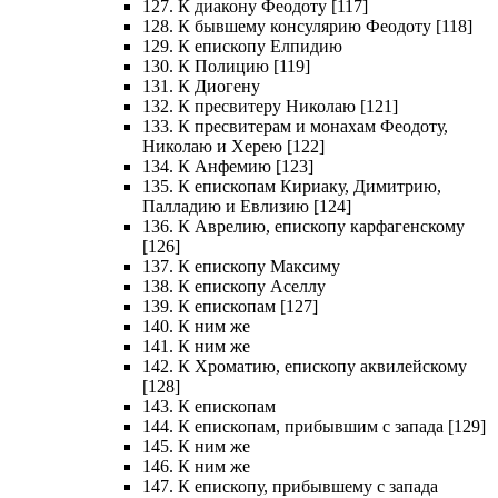
127. К диакону Феодоту [117]
128. К бывшему консулярию Феодоту [118]
129. К епископу Елпидию
130. К Полицию [119]
131. К Диогену
132. К пресвитеру Николаю [121]
133. К пресвитерам и монахам Феодоту,
Николаю и Херею [122]
134. К Анфемию [123]
135. К епископам Кириаку, Димитрию,
Палладию и Евлизию [124]
136. К Аврелию, епископу карфагенскому
[126]
137. К епископу Максиму
138. К епископу Аселлу
139. К епископам [127]
140. К ним же
141. К ним же
142. К Хроматию, епископу аквилейскому
[128]
143. К епископам
144. К епископам, прибывшим с запада [129]
145. К ним же
146. К ним же
147. К епископу, прибывшему с запада