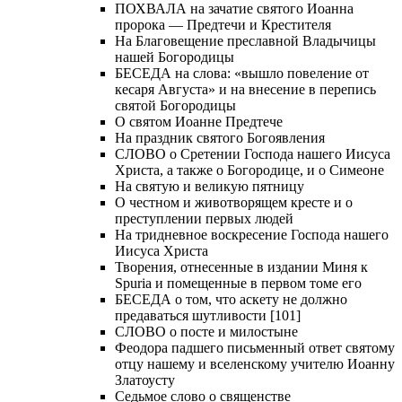
ПОХВАЛА на зачатие святого Иоанна
пророка — Предтечи и Крестителя
На Благовещение преславной Владычицы
нашей Богородицы
БЕСЕДА на слова: «вышло повеление от
кесаря Августа» и на внесение в перепись
святой Богородицы
О святом Иоанне Предтече
На праздник святого Богоявления
СЛОВО о Сретении Господа нашего Иисуса
Христа, а также о Богородице, и о Симеоне
На святую и великую пятницу
О честном и животворящем кресте и о
преступлении первых людей
На тридневное воскресение Господа нашего
Иисуса Христа
Творения, отнесенные в издании Миня к
Spuria и помещенные в первом томе его
БЕСЕДА о том, что аскету не должно
предаваться шутливости [101]
СЛОВО о посте и милостыне
Феодора падшего письменный ответ святому
отцу нашему и вселенскому учителю Иоанну
Златоусту
Седьмое слово о священстве