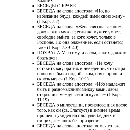
Божиих
БЕСЕДЫ О БРАКЕ
БЕСЕДА на слова апостола: «Но, во
избежание блуда, каждый имей свою жену»
(1 Кор. 7:2)
БЕСЕДА на слова: «Жена связана законом,
доколе жив муж ее; если же муж ее умрет,
свободна выйти, за кого хочет, только в
Господе. Но она блаженнее, если останется
так» (1 Кор. 7:39–40)
ПОХВАЛА Максиму, и о том, каких должно
брать жен
БЕСЕДА на слова апостола: «Не хочу
оставить вас, братия, в неведении, что отцы
наши все были под облаком, и все прошли
сквозь море» (1 Кор. 10:1)
БЕСЕДА на слова апостола: «Ибо надлежит
быть и разномыслиям между вами, дабы
открылись между вами искусные» (1 Кор.
11:19)
БЕСЕДА о милостыни, произнесенная после
того, как он (св. Златоуст) в зимнее время
прошел и увидел на площади бедных и
нищих, лежащих без призрения
БЕСЕДА на слова апостола: «имея тот же