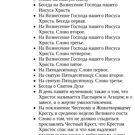
Беседа на Вознесение Господа нашего
Иисуса Христа
На Вознесение Господа нашего Иисуса
Христа. Беседа первая.
На Вознесение Господа нашего Иисуса
Христа. Слово второе.
На Вознесение Господа нашего Иисуса
Христа. Слово третье.
На Вознесение Господа нашего Иисуса
Христа. Слово четвертое.
На Вознесение Господа нашего Иисуса
Христа. Слово пятое.
На Пятидесятницу. Слово первое.
На святую Пятидесятницу. Слово второе.
На святую Пятидесятницу. Слово третье.
Беседа о Святом Духе
В день памяти мучеников; также о том, что
Христос называется Пастырем и Агнцем; и о
завесе, и о жертве умилостивления.
На поклонение Честному и Животворящему
Кресту, в среднюю неделю Великого поста
Слово о том, что не должно стыдиться
прославлять Честный Крест, что Крестом
Христос спас нас и что нам надлежит
хвалиться им; также о добродетели, о том,