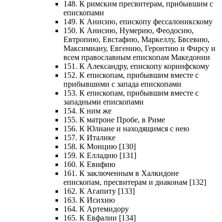
148. К римским пресвитерам, прибывшим с
епископами
149. К Анисию, епископу фессалоникскому
150. К Анисию, Нумерию, Феодосию,
Евтропию, Евстафию, Маркеллу, Бвсевию,
Максимиану, Евгению, Геронтию и Фирсу и
всем православным епископам Македонии
151. К Александру, епископу коринфскому
152. К епископам, прибывшим вместе с
прибывшими с запада епископами
153. К епископам, прибывшим вместе с
западными епископами
154. К ним же
155. К матроне Пробе, в Риме
156. К Юлиане и находящимся с нею
157. К Италике
158. К Монцию [130]
159. К Елладию [131]
160. К Евифию
161. К заключенным в Халкидоне
епископам, пресвитерам и диаконам [132]
162. К Агапиту [133]
163. К Исихию
164. К Артемидору
165. К Евфалии [134]