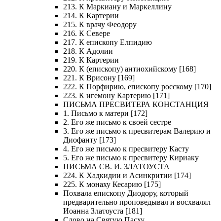
213. К Маркиану и Маркеллину
214. К Картерии
215. К врачу Феодору
216. К Севере
217. К епископу Елпидию
218. К Адолии
219. К Картерии
220. К (епископу) антиохийскому [168]
221. К Врисону [169]
222. К Порфирию, епископу росскому [170]
223. К игемону Картерию [171]
ПИСЬМА ПРЕСВИТЕРА КОНСТАНЦИЯ
1. Письмо к матери [172]
2. Его же письмо к своей сестре
3. Его же письмо к пресвитерам Валерию и
Диофанту [173]
4. Его же письмо к пресвитеру Касту
5. Его же письмо к пресвитеру Кириаку
ПИСЬМА СВ. И. ЗЛАТОУСТА
224. К Хадкидии и Асинкритии [174]
225. К монаху Кесарию [175]
Похвала епископу Диодору, который
предварительно проповедывал и восхвалял
Иоанна Златоуста [181]
Слово на Святую Пасху