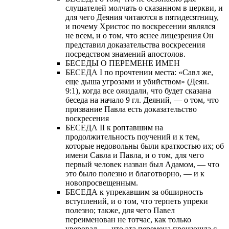
слушателей молчать о сказанном в церкви, и
для чего Деяния читаются в пятидесятницу,
и почему Христос по воскресении являлся
не всем, и о том, что яснее лицезрения Он
представил доказательства воскресения
посредством знамений апостолов.
БЕСЕДЫ О ПЕРЕМЕНЕ ИМЕН
БЕСЕДА I по прочтении места: «Савл же,
еще дыша угрозами и убийством» (Деян.
9:1), когда все ожидали, что будет сказана
беседа на начало 9 гл. Деяний, — о том, что
призвание Павла есть доказательство
воскресения
БЕСЕДА II к роптавшим на
продолжительность поучений и к тем,
которые недовольны были краткостью их; об
имени Савла и Павла, и о том, для чего
первый человек назван был Адамом, — что
это было полезно и благотворно, — и к
новопросвещенным.
БЕСЕДА к упрекавшим за обширность
вступлений, и о том, что терпеть упреки
полезно; также, для чего Павел
переименован не тотчас, как только
уверовал, — что эта перемена произошла с