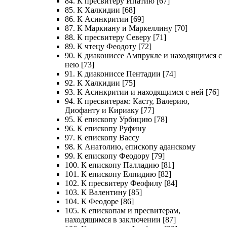
84. К пресвитеру Ипатию [67]
85. К Халкидии [68]
86. К Асинкритии [69]
87. К Маркиану и Маркеллину [70]
88. К пресвитеру Северу [71]
89. К чтецу Феодоту [72]
90. К диакониссе Ампрукле и находящимся с
нею [73]
91. К диакониссе Пентадии [74]
92. К Халкидии [75]
93. К Асинкритии и находящимся с ней [76]
94. К пресвитерам: Касту, Валерию,
Диофанту и Кириаку [77]
95. К епископу Урбицию [78]
96. К епископу Руфину
97. К епископу Вассу
98. К Анатолию, епископу аданскому
99. К епископу Феодору [79]
100. К епископу Палладию [81]
101. К епископу Елпидию [82]
102. К пресвитеру Феофилу [84]
103. К Валентину [85]
104. К Феодоре [86]
105. К епископам и пресвитерам,
находящимся в заключении [87]