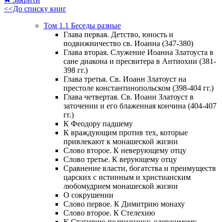
<<До списку книг
Том 1.1 Беседы разные
Глава первая. Детство, юность и
подвижничество св. Иоанна (347-380)
Глава вторая. Служение Иоанна Златоуста в
сане диакона и пресвитера в Антиохии (381-
398 гг.)
Глава третья. Св. Иоанн Златоуст на
престоле константинопольском (398-404 гг.)
Глава четвертая. Св. Иоанн Златоуст в
заточении и его блаженная кончина (404-407
гг.)
К Феодору падшему
К враждующим против тех, которые
привлекают к монашеской жизни
Слово второе. К неверующему отцу
Слово третье. К верующему отцу
Сравнение власти, богатства и преимуществ
царских с истинным и христианским
любомудрием монашеской жизни
О сокрушении
Слово первое. К Димитрию монаху
Слово второе. К Стелехию
К Стагирию подвижнику, одержимому