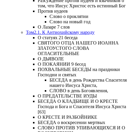
Разсуждение против иудеев и язычников о
том, что Иисус Христос есть истинный Бог
Против иудеев
Слово о проклятии
Слово на новый год
О Лазаре 7 слов
Том2.1. К Антиохийскому народу
О статуях 21 беседа
СВЯТОГО ОТЦА НАШЕГО ИОАННА
ЗЛАТОУСТОГО СЛОВА
ОГЛАСИТЕЛЬНЫЕ
О ДЬЯВОЛЕ
О ПОКАЯНИИ 9 бесед
ПОХВАЛЬНЫЕ БЕСЕДЫ на праздники
Господни и святых
БЕСЕДА в день Рождества Спасителя
нашего Иисуса Христа,
СЛОВО в день Богоявления,
О ПРЕДАТЕЛЬСТВЕ ИУДЫ
БЕСЕДА О КЛАДБИЩЕ И О КРЕСТЕ
Господа и Бога и Спасителя Иисуса Христа
[63]
О КРЕСТЕ И РАЗБОЙНИКЕ
БЕСЕДА о воскресении мертвых
СЛОВО ПРОТИВ УПИВАЮЩИХСЯ И О