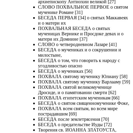
архиепископу Антиохии великой [27]
СЛОВО ПОХВАЛЬНОЕ ПЕРВОЕ о святом
мученике Романе [31]
БЕСЕДА ПЕРВАЯ [34] о святых Маккавеях
и о матери их
ПОХВАЛЬНАЯ БЕСЕДА о святых
мученицах Вернике и Просдоке девах и о
матери их Домнине [37]
СЛОВО о четверодневном Лазаре [41]
БЕСЕДА о мучениках и о сокрушении и
милостыне,
БЕСЕДА о том, что говорить к народу с
угодливостью опасно
БЕСЕДА о мучениках [56]
ПОХВАЛА святому мученику Юлиану [58]
ПОХВАЛА святому мученику Варлааму [59]
ПОХВАЛА святой великомученице
Дросиде, и о памятовании смерти [62]
ПОХВАЛА египетским мученикам [66]
БЕСЕДА о святом священномученике Фоке,
ПОХВАЛА всем святым, во всем мире
пострадавшим [69]
БЕСЕДА после землетрясения [70]
БЕСЕДА о предательстве Иуды [72]
Творения св. ИОАННА ЗЛАТОУСТА,