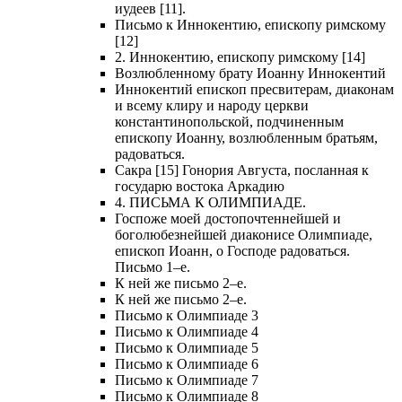
иудеев [11].
Письмо к Иннокентию, епископу римскому
[12]
2. Иннокентию, епископу римскому [14]
Возлюбленному брату Иоанну Иннокентий
Иннокентий епископ пресвитерам, диаконам
и всему клиру и народу церкви
константинопольской, подчиненным
епископу Иоанну, возлюбленным братьям,
радоваться.
Сакра [15] Гонория Августа, посланная к
государю востока Аркадию
4. ПИСЬМА К ОЛИМПИАДЕ.
Госпоже моей достопочтеннейшей и
боголюбезнейшей диаконисе Олимпиаде,
епископ Иоанн, о Господе радоваться.
Письмо 1–е.
К ней же письмо 2–е.
К ней же письмо 2–е.
Письмо к Олимпиаде 3
Письмо к Олимпиаде 4
Письмо к Олимпиаде 5
Письмо к Олимпиаде 6
Письмо к Олимпиаде 7
Письмо к Олимпиаде 8