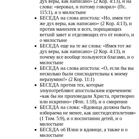
дух веры, как написано» (2 Кор. 4:13), и на
слова: «веровал, и потому говорил» (Пс.
115:1), и о милостыне
БЕСЕДА на слова апостола: «Но, имея тот
же дух веры, как написано» (2 Кор. 4:13), и
против манихеев и всех, порицающих
ветхий завет и отделяющих его от нового, и
о милостыне
БЕСЕДА еще на те же слова: «Имея тот же
дух веры, как написано» (2 Кор. 4:13), и
почему все вообще пользуются благами, и о
милостыне
БЕСЕДА на слова апостола: «О, если бы вы
несколько были снисходительны к моему
неразумию!» (2 Кор. 11:1)
БЕСЕДА против тех, которые
злоупотребляют апостольским изречением:
«как бы ни проповедали Христа, притворно
или искренно» (Флп. 1:18), и о смирении
БЕСЕДА на слова: «Вдовица должна быть
избираема не менее, как шестидесятилетняя»
(1 Тим. 5:9), и о воспитании детей, и о
милостыне
БЕСЕДА об Илии и вдовице, а также и о
милостыне