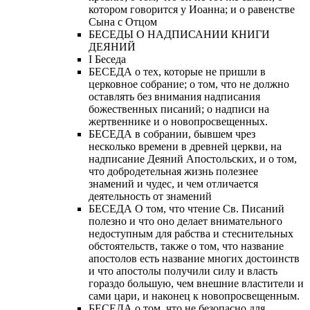
котором говорится у Иоанна; и о равенстве
Сына с Отцом
БЕСЕДЫ О НАДПИСАНИИ КНИГИ
ДЕЯНИЙ
Ι Беседа
БЕСЕДА о тех, которые не пришли в
церковное собрание; о том, что не должно
оставлять без внимания надписания
божественных писаний; о надписи на
жертвеннике и о новопросвещенных.
БЕСЕДА в собрании, бывшем чрез
несколько времени в древней церкви, на
надписание Деяний Апостольских, и о том,
что добродетельная жизнь полезнее
знамений и чудес, и чем отличается
деятельность от знамений
БЕСЕДА О том, что чтение Св. Писаний
полезно и что оно делает внимательного
недоступным для рабства и стеснительных
обстоятельств, также о том, что название
апостолов есть название многих достоинств
и что апостолы получили силу и власть
гораздо большую, чем внешние властители и
сами цари, и наконец к новопросвещенным.
БЕСЕДА о том, что не безопасно для