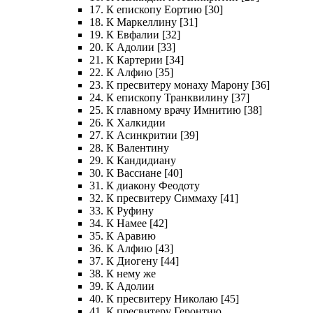
17. К епископу Еортию [30]
18. К Маркеллину [31]
19. К Евфалии [32]
20. К Адолии [33]
21. К Картерии [34]
22. К Алфию [35]
23. К пресвитеру монаху Марону [36]
24. К епископу Транквилину [37]
25. К главному врачу Имнитию [38]
26. К Халкидии
27. К Асинкритии [39]
28. К Валентину
29. К Кандидиану
30. К Вассиане [40]
31. К диакону Феодоту
32. К пресвитеру Симмаху [41]
33. К Руфину
34. К Намее [42]
35. К Аравию
36. К Алфию [43]
37. К Диогену [44]
38. К нему же
39. К Адолии
40. К пресвитеру Николаю [45]
41. К пресвитеру Геронтию