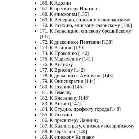
166. К Адолии
167. К пресвитеру Ипатию
168. К епископам [135]
169. К Венерию, епископу медиоланскому
170. К Исихию, епископу салонскому [136]
171. К Гавденцию, епископу брешийскому
[137]
172. К диакониссе Пентадии [138]
173. К Алипию [139]
174. К Прокопию [140]
175. К Маркеллину [141]
176. К Антиоху
177. К Врисону [142]
178. К диакониссе Ампрукле [143]
179. К Онисикратии [144]
180. К Пеанию [145]
181. К Гемеллу
182. К Клавдиану [146]
183. К Аетию [147]
184. К Студию, префекту города [148]
185. К Исихию
186. К пресвитеру Даниилу
187. К Каллистрату, епископу исаврийскому
188. К Геркулию [149]
189. К епископу Кириаку