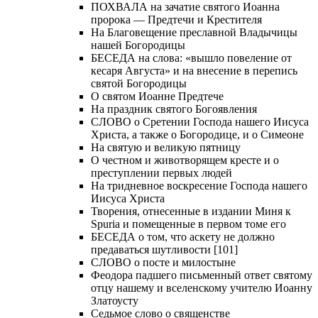
ПОХВАЛА на зачатие святого Иоанна
пророка — Предтечи и Крестителя
На Благовещение преславной Владычицы
нашей Богородицы
БЕСЕДА на слова: «вышло повеление от
кесаря Августа» и на внесение в перепись
святой Богородицы
О святом Иоанне Предтече
На праздник святого Богоявления
СЛОВО о Сретении Господа нашего Иисуса
Христа, а также о Богородице, и о Симеоне
На святую и великую пятницу
О честном и животворящем кресте и о
преступлении первых людей
На тридневное воскресение Господа нашего
Иисуса Христа
Творения, отнесенные в издании Миня к
Spuria и помещенные в первом томе его
БЕСЕДА о том, что аскету не должно
предаваться шутливости [101]
СЛОВО о посте и милостыне
Феодора падшего письменный ответ святому
отцу нашему и вселенскому учителю Иоанну
Златоусту
Седьмое слово о священстве