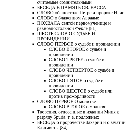
считаемые сомнительными
БЕСЕДА В ПАМЯТЬ СВ. ВАССА
СЛОВО об апостоле Петре и пророке Илие
СЛОВО о блаженном Аврааме
ПОХВАЛА святой первомученице и
равноапостольной Фекле [81]
ШЕСТЬ СЛОВ О СУДЬБЕ И
ПРОВИДЕНИИ
СЛОВО ПЕРВОЕ о судьбе и провидении
СЛОВО ВТОРОЕ о судьбе и
провидении
СЛОВО ТРЕТЬЕ о судьбе и
провидении
СЛОВО ЧЕТВЕРТОЕ о судьбе и
провидении
СЛОВО ПЯТОЕ о судьбе и
провидении
СЛОВО ШЕСТОЕ о судьбе или
против прожорливости
СЛОВО ПЕРВОЕ О молитве
СЛОВО ВТОРОЕ о молитве
Творения, отнесенные в издании Миня к
разряду Spuria, т. е. подложных
БЕСЕДА о пророчестве Захарии и о зачатии
Елисаветы [84]