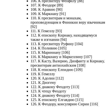
106. К пресвитеру Феофилу [88]
107. К Феодоре [89]
108. К Аравию [90]
109. К Маркиану [91]
110. К пресвитерам и монахам,
проповедующим в Финикии веру язычникам
[92]
111. К Гемеллу [93]
112. К епископу Кириаку, находящемуся
также в изгнании [94]
113. К пресвитеру Руфину [104]
114. К Поливию [105]
115. К Мариниану [106]
116. К Маркиану и Маркеллину [107]
117. К Касту, Валерию, Диофанту и Кириаку,
пресвитерам антиохийским [108]
118. К епископу Елпидию [109]
119. К Гемеллу
120. К Адолии [112]
121. К Диогену
122. К диакону Феодоту [113]
123. К чтецу Феодоту
124. К диакону Феодоту [114]
125. К епископу Елгавдию [115]
126. К Феодору, консулярию Сирии [116]