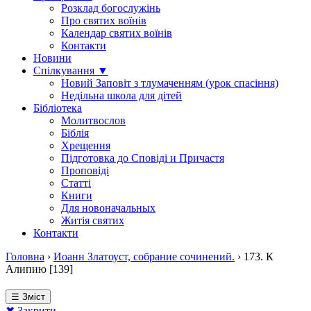
Розклад богослужінь
Про святих воїнів
Календар святих воїнів
Контакти
Новини
Спілкування ▼
Новий Заповіт з тлумаченням (урок спасіння)
Недільна школа для дітей
Бібліотека
Молитвослов
Біблія
Хрещення
Підготовка до Сповіді и Причастя
Проповіді
Статті
Книги
Для новоначальных
Житія святих
Контакти
Головна
›
Иоанн Златоуст, собрание сочинений.
›
173. К
Алипию [139]
☰ Зміст
✖ Закрити