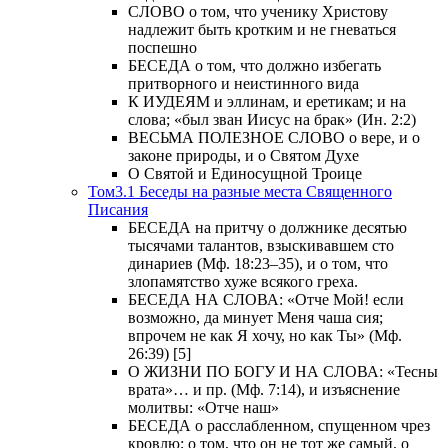
СЛОВО о том, что ученику Христову
надлежит быть кротким и не гневаться
поспешно
БЕСЕДА о том, что должно избегать
притворного и неистинного вида
К ИУДЕЯМ и эллинам, и еретикам; и на
слова; «был зван Иисус на брак» (Ин. 2:2)
ВЕСЬМА ПОЛЕЗНОЕ СЛОВО о вере, и о
законе природы, и о Святом Духе
О Святой и Единосущной Троице
Том3.1 Беседы на разные места Священного
Писания
БЕСЕДА на притчу о должнике десятью
тысячами талантов, взыскивавшем сто
динариев (Мф. 18:23–35), и о том, что
злопамятство хуже всякого греха.
БЕСЕДА НА СЛОВА: «Отче Мой! если
возможно, да минует Меня чаша сия;
впрочем не как Я хочу, но как Ты» (Мф.
26:39) [5]
О ЖИЗНИ ПО БОГУ И НА СЛОВА: «Тесны
врата»… и пр. (Мф. 7:14), и изъяснение
молитвы: «Отче наш»
БЕСЕДА о расслабленном, спущенном чрез
кровлю; о том, что он не тот же самый, о