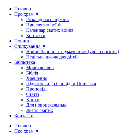
Головна
Про храм ▼
Розклад богослужінь
Про святих воїнів
Календар святих воїнів
Контакти
Новини
Спілкування ▼
Новий Заповіт з тлумаченням (урок спасіння)
Недільна школа для дітей
Бібліотека
Молитвослов
Біблія
Хрещення
Підготовка до Сповіді и Причастя
Проповіді
Статті
Книги
Для новоначальных
Житія святих
Контакти
Головна
Про храм ▼