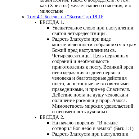
как (Христос) желает нашего спасения, и о
милостыне
Том 4.1 Беседы на "Бытие" до 18.16
БЕСЕДА 1.
Увещательное слово при наступлении
святой четыредесятницы.
Радость Златоуста при виде
многочисленности собравшихся в храм
Божий пред наступлением св.
Четыредесятницы. Цель церковных
собраний и необходимость
приготовления к посту. Великий вред
невоздержания от дней первого
человека и благотворные действия
поста, испытанные ветхозаветными
праведниками, и пример Спасителя.
Действие поста на душу человека и
обличение роскоши у прор. Амоса.
Мимолетность мирских удовольствий
и неизменность духовных.
БЕСЕДА 2.
На начало творения: “В начале
сотворил Бог небо и землю” (Быт. 1:1).
Радость Златоуста при наступлении