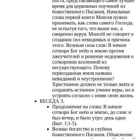
поста, представляющего самое лучшее
время для церковных поучений из
божественного Писания. Начальные
слова первой книги Моисея нужно
принимать, как слова самого Господа,
не испытуя того, что выше нас, а
смиренно веруя. Моисей не говорит о
создании сил невидимых и причина
этого. Великая сила слов: В начале
сотвори Бог небо и землю против
лжеучителей и решение недоумения о
сотворении вселенной из
несуществующего. Почему
первозданная земля названа
невидимой и неустроенною?
Христианин должен не только знать и
сохранять истинное учение веры, но и
устроять согласно с ними свою жизнь.
БЕСЕДА 3.
Продолжение на слова: В начале
сотвори Бог небо и землю, до слов: и
был вечер, и было утро: день один
(Быт. 1:1-5).
Велико богатство и глубина
божественного Писания. Объяснение