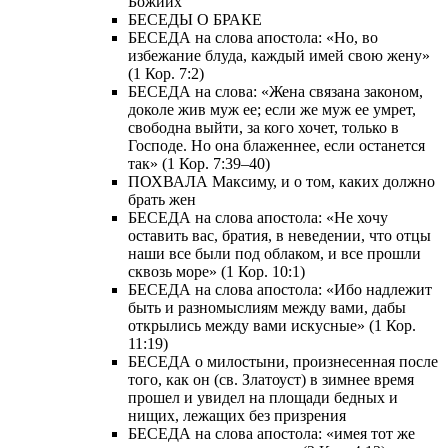
Божиих
БЕСЕДЫ О БРАКЕ
БЕСЕДА на слова апостола: «Но, во
избежание блуда, каждый имей свою жену»
(1 Кор. 7:2)
БЕСЕДА на слова: «Жена связана законом,
доколе жив муж ее; если же муж ее умрет,
свободна выйти, за кого хочет, только в
Господе. Но она блаженнее, если останется
так» (1 Кор. 7:39–40)
ПОХВАЛА Максиму, и о том, каких должно
брать жен
БЕСЕДА на слова апостола: «Не хочу
оставить вас, братия, в неведении, что отцы
наши все были под облаком, и все прошли
сквозь море» (1 Кор. 10:1)
БЕСЕДА на слова апостола: «Ибо надлежит
быть и разномыслиям между вами, дабы
открылись между вами искусные» (1 Кор.
11:19)
БЕСЕДА о милостыни, произнесенная после
того, как он (св. Златоуст) в зимнее время
прошел и увидел на площади бедных и
нищих, лежащих без призрения
БЕСЕДА на слова апостола: «имея тот же