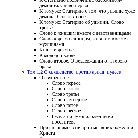
демоном. Слово первое
К тому же Стагирию о том, что уныние хуже
демона. Слово второе
К тому же Стагирию об унынии. Слово
третье
Слово к жившим вместе с девственницами
Слово к девственницам, жившим вместе с
мужчинами
Книга о девстве
К молодой вдове
Слово второе. О воздержании от второго
брака
Том 1.2 О священстве, против ариан, иудеев
О священстве
Слово первое
Слово второе
Слово третье
Слово четвертое
Слово пятое
Слово шестое
Беседа по рукоположении во
пресвитера
Против аномеев не признававших божество
Христа