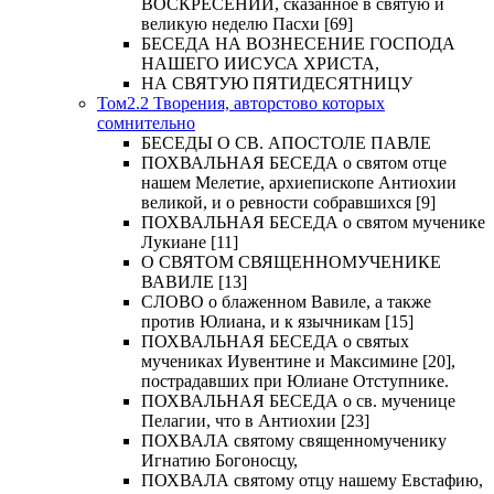
ВОСКРЕСЕНИИ, сказанное в святую и
великую неделю Пасхи [69]
БЕСЕДА НА ВОЗНЕСЕНИЕ ГОСПОДА
НАШЕГО ИИСУСА ХРИСТА,
НА СВЯТУЮ ПЯТИДЕСЯТНИЦУ
Том2.2 Творения, авторстово которых
сомнительно
БЕСЕДЫ О СВ. АПОСТОЛЕ ПАВЛЕ
ПОХВАЛЬНАЯ БЕСЕДА о святом отце
нашем Мелетие, архиепископе Антиохии
великой, и о ревности собравшихся [9]
ПОХВАЛЬНАЯ БЕСЕДА о святом мученике
Лукиане [11]
О СВЯТОМ СВЯЩЕННОМУЧЕНИКЕ
ВАВИЛЕ [13]
СЛОВО о блаженном Вавиле, а также
против Юлиана, и к язычникам [15]
ПОХВАЛЬНАЯ БЕСЕДА о святых
мучениках Иувентине и Максимине [20],
пострадавших при Юлиане Отступнике.
ПОХВАЛЬНАЯ БЕСЕДА о св. мученице
Пелагии, что в Антиохии [23]
ПОХВАЛА святому священномученику
Игнатию Богоносцу,
ПОХВАЛА святому отцу нашему Евстафию,