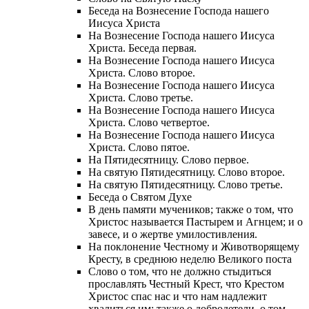
Беседа на Вознесение Господа нашего
Иисуса Христа
На Вознесение Господа нашего Иисуса
Христа. Беседа первая.
На Вознесение Господа нашего Иисуса
Христа. Слово второе.
На Вознесение Господа нашего Иисуса
Христа. Слово третье.
На Вознесение Господа нашего Иисуса
Христа. Слово четвертое.
На Вознесение Господа нашего Иисуса
Христа. Слово пятое.
На Пятидесятницу. Слово первое.
На святую Пятидесятницу. Слово второе.
На святую Пятидесятницу. Слово третье.
Беседа о Святом Духе
В день памяти мучеников; также о том, что
Христос называется Пастырем и Агнцем; и о
завесе, и о жертве умилостивления.
На поклонение Честному и Животворящему
Кресту, в среднюю неделю Великого поста
Слово о том, что не должно стыдиться
прославлять Честный Крест, что Крестом
Христос спас нас и что нам надлежит
хвалиться им; также о добродетели, о том,