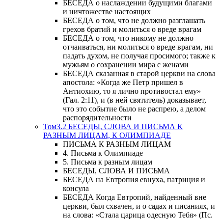
БЕСЕДА о наслаждении будущими благами
и ничтожестве настоящих
БЕСЕДА о том, что не должно разглашать
грехов братий и молиться о вреде врагам
БЕСЕДА о том, что никому не должно
отчаиваться, ни молиться о вреде врагам, ни
падать духом, не получая просимого; также к
мужьям о сохранении мира с женами
БЕСЕДА сказанная в старой церкви на слова
апостола: «Когда же Петр пришел в
Антиохию, то я лично противостал ему»
(Гал. 2:11), и (в ней святитель) доказывает,
что это событие было не распрею, а делом
распорядительности
Том3.2 БЕСЕДЫ, СЛОВА И ПИСЬМА К
РАЗНЫМ ЛИЦАМ, К ОЛИМПИАДЕ
ПИСЬМА К РАЗНЫМ ЛИЦАМ
4. Письма к Олимпиаде
5. Письма к разным лицам
БЕСЕДЫ, СЛОВА И ПИСЬМА
БЕСЕДА на Евтропия евнуха, патриция и
консула
БЕСЕДА Когда Евтропий, найденный вне
церкви, был схвачен, и о садах и писаниях, и
на слова: «Стала царица одесную Тебя» (Пс.