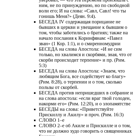
ним, не по принуждению, но по свободной
воли его; И на слова: «Савл, Савл! что ты
гонишь Меня?» (Деян. 9:4).
БЕСЕДА IV содержащая порицание не
бывших в церкви и увещание к бывшим о
том, чтобы заботились о братиях; также на
начало послания к Коринфянам: «Павел
зван» (1 Кор. 1:1), и о смиренномудрии
БЕСЕДА на слова Апостола: «И не сим
только, но хвалимся и скорбями, зная, что от
скорби происходит терпение» и пр. (Рим.
5:3)
БЕСЕДА на слова Апостола: «Знаем, что
любящим Бога, все содействует ко благу»
(Рим. 8:28), о терпении и о том, сколько
пользы от скорбей.
БЕСЕДА против непришедших в собрание и
на слова апостола: «если враг твой голоден,
накорми его» (Рим. 12:20), и о злопамятстве
БЕСЕДЫ на слова: «Приветствуйте
Прискиллу и Акилу» и проч. (Рим. 16:3)
СЛОВО 1–е
СЛОВО 2–е об Акиле и Прискилле и о том,
что не должно худо говорить о священниках