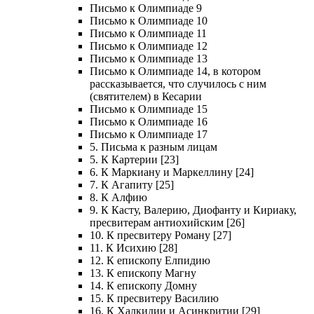
Письмо к Олимпиаде 9
Письмо к Олимпиаде 10
Письмо к Олимпиаде 11
Письмо к Олимпиаде 12
Письмо к Олимпиаде 13
Письмо к Олимпиаде 14, в котором
рассказывается, что случилось с ним
(святителем) в Кесарии
Письмо к Олимпиаде 15
Письмо к Олимпиаде 16
Письмо к Олимпиаде 17
5. Письма к разным лицам
5. К Картерии [23]
6. К Маркиану и Маркеллину [24]
7. К Агапиту [25]
8. К Алфию
9. К Касту, Валерию, Диофанту и Кириаку,
пресвитерам антиохийским [26]
10. К пресвитеру Роману [27]
11. К Исихию [28]
12. К епископу Елпидию
13. К епископу Магну
14. К епископу Домну
15. К пресвитеру Василию
16. К Халкидии и Асинкритии [29]