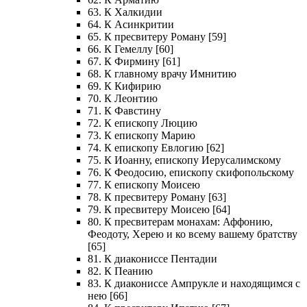
63. К Халкидии
64. К Асинкритии
65. К пресвитеру Роману [59]
66. К Гемеллу [60]
67. К Фирмину [61]
68. К главному врачу Имнитию
69. К Кифирию
70. К Леонтию
71. К Фавстину
72. К епископу Люцию
73. К епископу Марию
74. К епископу Евлогию [62]
75. К Иоанну, епископу Иерусалимскому
76. К Феодосию, епископу скифопольскому
77. К епископу Моисею
78. К пресвитеру Роману [63]
79. К пресвитеру Моисею [64]
80. К пресвитерам монахам: Аффонию,
Феодоту, Херею и ко всему вашему братству
[65]
81. К диакониссе Пентадии
82. К Пеанию
83. К диакониссе Ампрукле и находящимся с
нею [66]