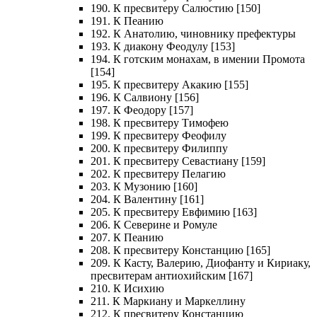
190. К пресвитеру Салюстию [150]
191. К Пеанию
192. К Анатолию, чиновнику префектуры
193. К диакону Феодулу [153]
194. К готским монахам, в имении Промота
[154]
195. К пресвитеру Акакию [155]
196. К Салвиону [156]
197. К Феодору [157]
198. К пресвитеру Тимофею
199. К пресвитеру Феофилу
200. К пресвитеру Филиппу
201. К пресвитеру Севастиану [159]
202. К пресвитеру Пелагию
203. К Музонию [160]
204. К Валентину [161]
205. К пресвитеру Евфимию [163]
206. К Северине и Ромуле
207. К Пеанию
208. К пресвитеру Констанцию [165]
209. К Касту, Валерию, Диофанту и Кириаку,
пресвитерам антиохийским [167]
210. К Исихию
211. К Маркиану и Маркеллину
212. К пресвитеру Констанцию