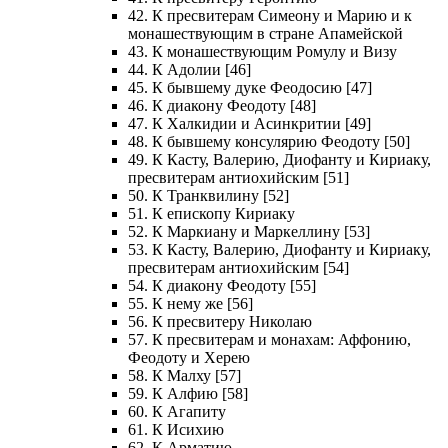
42. К пресвитерам Симеону и Марию и к
монашествующим в стране Апамейской
43. К монашествующим Ромулу и Визу
44. К Адолии [46]
45. К бывшему дуке Феодосию [47]
46. К диакону Феодоту [48]
47. К Халкидии и Асинкритии [49]
48. К бывшему консулярию Феодоту [50]
49. К Касту, Валерию, Диофанту и Кириаку,
пресвитерам антиохийским [51]
50. К Транквилину [52]
51. К епископу Кириаку
52. К Маркиану и Маркеллину [53]
53. К Касту, Валерию, Диофанту и Кириаку,
пресвитерам антиохийским [54]
54. К диакону Феодоту [55]
55. К нему же [56]
56. К пресвитеру Николаю
57. К пресвитерам и монахам: Аффонию,
Феодоту и Херею
58. К Малху [57]
59. К Алфию [58]
60. К Агапиту
61. К Исихию
62. К Арматию