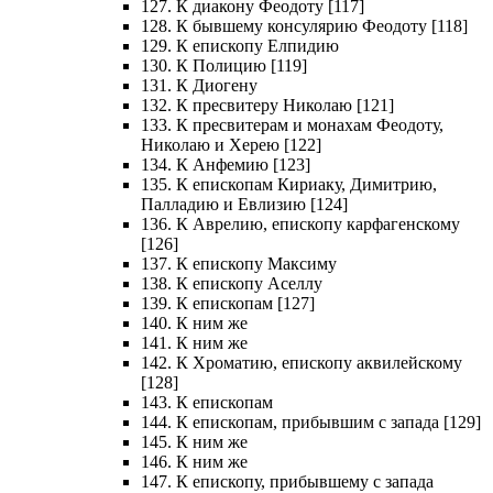
127. К диакону Феодоту [117]
128. К бывшему консулярию Феодоту [118]
129. К епископу Елпидию
130. К Полицию [119]
131. К Диогену
132. К пресвитеру Николаю [121]
133. К пресвитерам и монахам Феодоту,
Николаю и Херею [122]
134. К Анфемию [123]
135. К епископам Кириаку, Димитрию,
Палладию и Евлизию [124]
136. К Аврелию, епископу карфагенскому
[126]
137. К епископу Максиму
138. К епископу Аселлу
139. К епископам [127]
140. К ним же
141. К ним же
142. К Хроматию, епископу аквилейскому
[128]
143. К епископам
144. К епископам, прибывшим с запада [129]
145. К ним же
146. К ним же
147. К епископу, прибывшему с запада