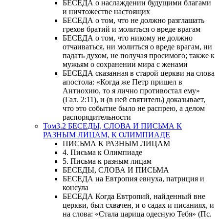
БЕСЕДА о наслаждении будущими благами
и ничтожестве настоящих
БЕСЕДА о том, что не должно разглашать
грехов братий и молиться о вреде врагам
БЕСЕДА о том, что никому не должно
отчаиваться, ни молиться о вреде врагам, ни
падать духом, не получая просимого; также к
мужьям о сохранении мира с женами
БЕСЕДА сказанная в старой церкви на слова
апостола: «Когда же Петр пришел в
Антиохию, то я лично противостал ему»
(Гал. 2:11), и (в ней святитель) доказывает,
что это событие было не распрею, а делом
распорядительности
Том3.2 БЕСЕДЫ, СЛОВА И ПИСЬМА К
РАЗНЫМ ЛИЦАМ, К ОЛИМПИАДЕ
ПИСЬМА К РАЗНЫМ ЛИЦАМ
4. Письма к Олимпиаде
5. Письма к разным лицам
БЕСЕДЫ, СЛОВА И ПИСЬМА
БЕСЕДА на Евтропия евнуха, патриция и
консула
БЕСЕДА Когда Евтропий, найденный вне
церкви, был схвачен, и о садах и писаниях, и
на слова: «Стала царица одесную Тебя» (Пс.