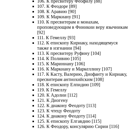
106. К пресвитеру Феофилу [88]
107. К Феодоре [89]
108. К Аравию [90]
109. К Маркиану [91]
110. К пресвитерам и монахам,
проповедующим в Финикии веру язычникам
[92]
111. К Гемеллу [93]
112. К епископу Кириаку, находящемуся
также в изгнании [94]
113. К пресвитеру Руфину [104]
114. К Поливию [105]
115. К Мариниану [106]
116. К Маркиану и Маркеллину [107]
117. К Касту, Валерию, Диофанту и Кириаку,
пресвитерам антиохийским [108]
118. К епископу Елпидию [109]
119. К Гемеллу
120. К Адолии [112]
121. К Диогену
122. К диакону Феодоту [113]
123. К чтецу Феодоту
124. К диакону Феодоту [114]
125. К епископу Елгавдию [115]
126. К Феодору, консулярию Сирии [116]