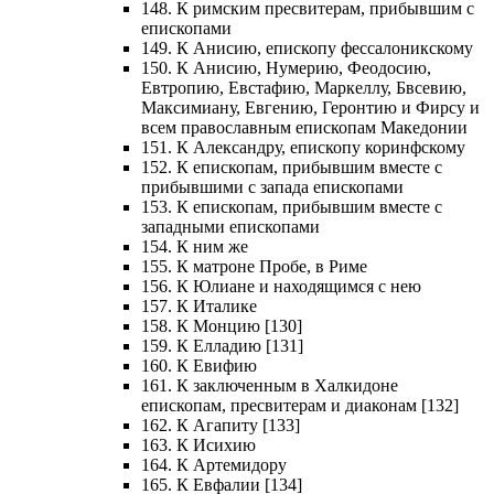
148. К римским пресвитерам, прибывшим с
епископами
149. К Анисию, епископу фессалоникскому
150. К Анисию, Нумерию, Феодосию,
Евтропию, Евстафию, Маркеллу, Бвсевию,
Максимиану, Евгению, Геронтию и Фирсу и
всем православным епископам Македонии
151. К Александру, епископу коринфскому
152. К епископам, прибывшим вместе с
прибывшими с запада епископами
153. К епископам, прибывшим вместе с
западными епископами
154. К ним же
155. К матроне Пробе, в Риме
156. К Юлиане и находящимся с нею
157. К Италике
158. К Монцию [130]
159. К Елладию [131]
160. К Евифию
161. К заключенным в Халкидоне
епископам, пресвитерам и диаконам [132]
162. К Агапиту [133]
163. К Исихию
164. К Артемидору
165. К Евфалии [134]