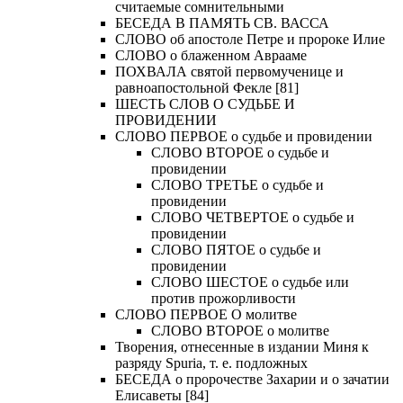
считаемые сомнительными
БЕСЕДА В ПАМЯТЬ СВ. ВАССА
СЛОВО об апостоле Петре и пророке Илие
СЛОВО о блаженном Аврааме
ПОХВАЛА святой первомученице и
равноапостольной Фекле [81]
ШЕСТЬ СЛОВ О СУДЬБЕ И
ПРОВИДЕНИИ
СЛОВО ПЕРВОЕ о судьбе и провидении
СЛОВО ВТОРОЕ о судьбе и
провидении
СЛОВО ТРЕТЬЕ о судьбе и
провидении
СЛОВО ЧЕТВЕРТОЕ о судьбе и
провидении
СЛОВО ПЯТОЕ о судьбе и
провидении
СЛОВО ШЕСТОЕ о судьбе или
против прожорливости
СЛОВО ПЕРВОЕ О молитве
СЛОВО ВТОРОЕ о молитве
Творения, отнесенные в издании Миня к
разряду Spuria, т. е. подложных
БЕСЕДА о пророчестве Захарии и о зачатии
Елисаветы [84]