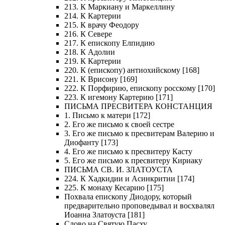
213. К Маркиану и Маркеллину
214. К Картерии
215. К врачу Феодору
216. К Севере
217. К епископу Елпидию
218. К Адолии
219. К Картерии
220. К (епископу) антиохийскому [168]
221. К Врисону [169]
222. К Порфирию, епископу росскому [170]
223. К игемону Картерию [171]
ПИСЬМА ПРЕСВИТЕРА КОНСТАНЦИЯ
1. Письмо к матери [172]
2. Его же письмо к своей сестре
3. Его же письмо к пресвитерам Валерию и
Диофанту [173]
4. Его же письмо к пресвитеру Касту
5. Его же письмо к пресвитеру Кириаку
ПИСЬМА СВ. И. ЗЛАТОУСТА
224. К Хадкидии и Асинкритии [174]
225. К монаху Кесарию [175]
Похвала епископу Диодору, который
предварительно проповедывал и восхвалял
Иоанна Златоуста [181]
Слово на Святую Пасху