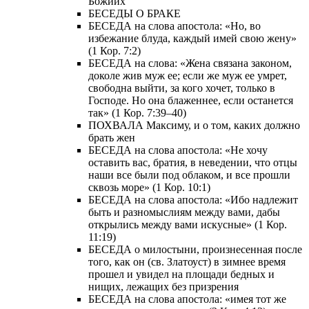
Божиих
БЕСЕДЫ О БРАКЕ
БЕСЕДА на слова апостола: «Но, во
избежание блуда, каждый имей свою жену»
(1 Кор. 7:2)
БЕСЕДА на слова: «Жена связана законом,
доколе жив муж ее; если же муж ее умрет,
свободна выйти, за кого хочет, только в
Господе. Но она блаженнее, если останется
так» (1 Кор. 7:39–40)
ПОХВАЛА Максиму, и о том, каких должно
брать жен
БЕСЕДА на слова апостола: «Не хочу
оставить вас, братия, в неведении, что отцы
наши все были под облаком, и все прошли
сквозь море» (1 Кор. 10:1)
БЕСЕДА на слова апостола: «Ибо надлежит
быть и разномыслиям между вами, дабы
открылись между вами искусные» (1 Кор.
11:19)
БЕСЕДА о милостыни, произнесенная после
того, как он (св. Златоуст) в зимнее время
прошел и увидел на площади бедных и
нищих, лежащих без призрения
БЕСЕДА на слова апостола: «имея тот же