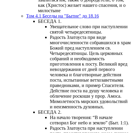
как (Христос) желает нашего спасения, и о
милостыне
Том 4.1 Беседы на "Бытие" до 18.16
БЕСЕДА 1.
Увещательное слово при наступлении
святой четыредесятницы.
Радость Златоуста при виде
многочисленности собравшихся в храм
Божий пред наступлением св.
Четыредесятницы. Цель церковных
собраний и необходимость
приготовления к посту. Великий вред
невоздержания от дней первого
человека и благотворные действия
поста, испытанные ветхозаветными
праведниками, и пример Спасителя.
Действие поста на душу человека и
обличение роскоши у прор. Амоса.
Мимолетность мирских удовольствий
и неизменность духовных.
БЕСЕДА 2.
На начало творения: “В начале
сотворил Бог небо и землю” (Быт. 1:1).
Радость Златоуста при наступлении