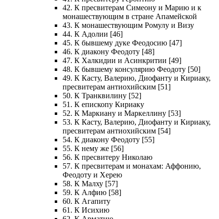
42. К пресвитерам Симеону и Марию и к
монашествующим в стране Апамейской
43. К монашествующим Ромулу и Визу
44. К Адолии [46]
45. К бывшему дуке Феодосию [47]
46. К диакону Феодоту [48]
47. К Халкидии и Асинкритии [49]
48. К бывшему консулярию Феодоту [50]
49. К Касту, Валерию, Диофанту и Кириаку,
пресвитерам антиохийским [51]
50. К Транквилину [52]
51. К епископу Кириаку
52. К Маркиану и Маркеллину [53]
53. К Касту, Валерию, Диофанту и Кириаку,
пресвитерам антиохийским [54]
54. К диакону Феодоту [55]
55. К нему же [56]
56. К пресвитеру Николаю
57. К пресвитерам и монахам: Аффонию,
Феодоту и Херею
58. К Малху [57]
59. К Алфию [58]
60. К Агапиту
61. К Исихию
62. К Арматию