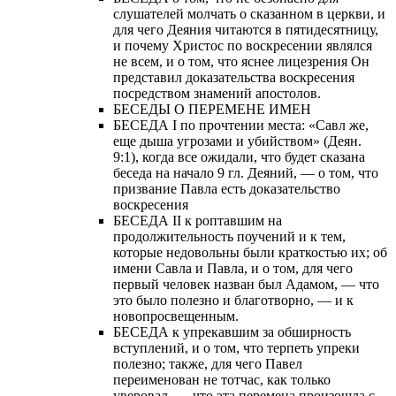
слушателей молчать о сказанном в церкви, и
для чего Деяния читаются в пятидесятницу,
и почему Христос по воскресении являлся
не всем, и о том, что яснее лицезрения Он
представил доказательства воскресения
посредством знамений апостолов.
БЕСЕДЫ О ПЕРЕМЕНЕ ИМЕН
БЕСЕДА I по прочтении места: «Савл же,
еще дыша угрозами и убийством» (Деян.
9:1), когда все ожидали, что будет сказана
беседа на начало 9 гл. Деяний, — о том, что
призвание Павла есть доказательство
воскресения
БЕСЕДА II к роптавшим на
продолжительность поучений и к тем,
которые недовольны были краткостью их; об
имени Савла и Павла, и о том, для чего
первый человек назван был Адамом, — что
это было полезно и благотворно, — и к
новопросвещенным.
БЕСЕДА к упрекавшим за обширность
вступлений, и о том, что терпеть упреки
полезно; также, для чего Павел
переименован не тотчас, как только
уверовал, — что эта перемена произошла с