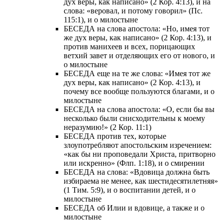
дух веры, как написано» (2 Кор. 4:13), и на
слова: «веровал, и потому говорил» (Пс.
115:1), и о милостыне
БЕСЕДА на слова апостола: «Но, имея тот
же дух веры, как написано» (2 Кор. 4:13), и
против манихеев и всех, порицающих
ветхий завет и отделяющих его от нового, и
о милостыне
БЕСЕДА еще на те же слова: «Имея тот же
дух веры, как написано» (2 Кор. 4:13), и
почему все вообще пользуются благами, и о
милостыне
БЕСЕДА на слова апостола: «О, если бы вы
несколько были снисходительны к моему
неразумию!» (2 Кор. 11:1)
БЕСЕДА против тех, которые
злоупотребляют апостольским изречением:
«как бы ни проповедали Христа, притворно
или искренно» (Флп. 1:18), и о смирении
БЕСЕДА на слова: «Вдовица должна быть
избираема не менее, как шестидесятилетняя»
(1 Тим. 5:9), и о воспитании детей, и о
милостыне
БЕСЕДА об Илии и вдовице, а также и о
милостыне