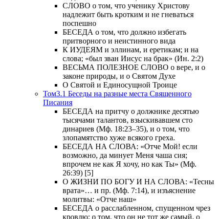
СЛОВО о том, что ученику Христову
надлежит быть кротким и не гневаться
поспешно
БЕСЕДА о том, что должно избегать
притворного и неистинного вида
К ИУДЕЯМ и эллинам, и еретикам; и на
слова; «был зван Иисус на брак» (Ин. 2:2)
ВЕСЬМА ПОЛЕЗНОЕ СЛОВО о вере, и о
законе природы, и о Святом Духе
О Святой и Единосущной Троице
Том3.1 Беседы на разные места Священного
Писания
БЕСЕДА на притчу о должнике десятью
тысячами талантов, взыскивавшем сто
динариев (Мф. 18:23–35), и о том, что
злопамятство хуже всякого греха.
БЕСЕДА НА СЛОВА: «Отче Мой! если
возможно, да минует Меня чаша сия;
впрочем не как Я хочу, но как Ты» (Мф.
26:39) [5]
О ЖИЗНИ ПО БОГУ И НА СЛОВА: «Тесны
врата»… и пр. (Мф. 7:14), и изъяснение
молитвы: «Отче наш»
БЕСЕДА о расслабленном, спущенном чрез
кровлю; о том, что он не тот же самый, о