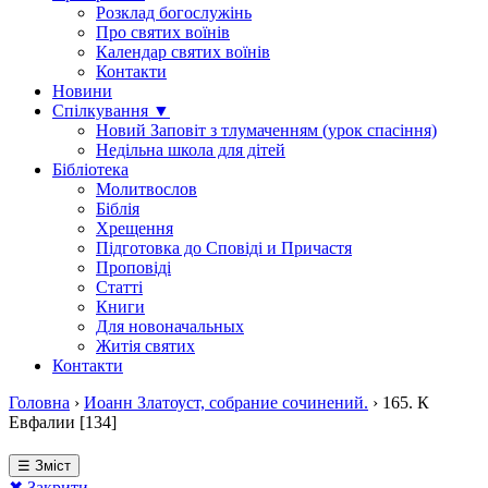
Розклад богослужінь
Про святих воїнів
Календар святих воїнів
Контакти
Новини
Спілкування ▼
Новий Заповіт з тлумаченням (урок спасіння)
Недільна школа для дітей
Бібліотека
Молитвослов
Біблія
Хрещення
Підготовка до Сповіді и Причастя
Проповіді
Статті
Книги
Для новоначальных
Житія святих
Контакти
Головна
›
Иоанн Златоуст, собрание сочинений.
›
165. К
Евфалии [134]
☰ Зміст
✖ Закрити