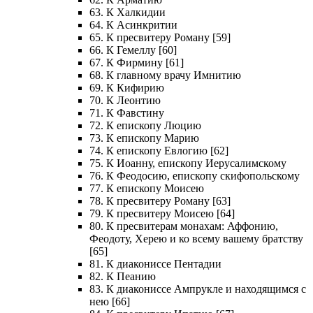
63. К Халкидии
64. К Асинкритии
65. К пресвитеру Роману [59]
66. К Гемеллу [60]
67. К Фирмину [61]
68. К главному врачу Имнитию
69. К Кифирию
70. К Леонтию
71. К Фавстину
72. К епископу Люцию
73. К епископу Марию
74. К епископу Евлогию [62]
75. К Иоанну, епископу Иерусалимскому
76. К Феодосию, епископу скифопольскому
77. К епископу Моисею
78. К пресвитеру Роману [63]
79. К пресвитеру Моисею [64]
80. К пресвитерам монахам: Аффонию,
Феодоту, Херею и ко всему вашему братству
[65]
81. К диакониссе Пентадии
82. К Пеанию
83. К диакониссе Ампрукле и находящимся с
нею [66]