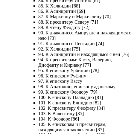
84. К пресвитеру Ипатию [67]
85. К Халкидии [68]
86. К Асинкритии [69]
87. К Маркиану и Маркеллину [70]
88. К пресвитеру Северу [71]
89. К чтецу Феодоту [72]
90. К диакониссе Ампрукле и находящимся с
нею [73]
91. К диакониссе Пентадии [74]
92. К Халкидии [75]
93. К Асинкритии и находящимся с ней [76]
94. К пресвитерам: Касту, Валерию,
Диофанту и Кириаку [77]
95. К епископу Урбицию [78]
96. К епископу Руфину
97. К епископу Вассу
98. К Анатолию, епископу аданскому
99. К епископу Феодору [79]
100. К епископу Палладию [81]
101. К епископу Елпидию [82]
102. К пресвитеру Феофилу [84]
103. К Валентину [85]
104. К Феодоре [86]
105. К епископам и пресвитерам,
находящимся в заключении [87]