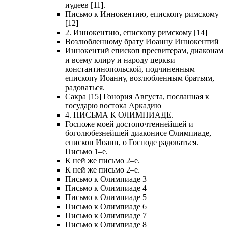
иудеев [11].
Письмо к Иннокентию, епископу римскому
[12]
2. Иннокентию, епископу римскому [14]
Возлюбленному брату Иоанну Иннокентий
Иннокентий епископ пресвитерам, диаконам
и всему клиру и народу церкви
константинопольской, подчиненным
епископу Иоанну, возлюбленным братьям,
радоваться.
Сакра [15] Гонория Августа, посланная к
государю востока Аркадию
4. ПИСЬМА К ОЛИМПИАДЕ.
Госпоже моей достопочтеннейшей и
боголюбезнейшей диаконисе Олимпиаде,
епископ Иоанн, о Господе радоваться.
Письмо 1–е.
К ней же письмо 2–е.
К ней же письмо 2–е.
Письмо к Олимпиаде 3
Письмо к Олимпиаде 4
Письмо к Олимпиаде 5
Письмо к Олимпиаде 6
Письмо к Олимпиаде 7
Письмо к Олимпиаде 8