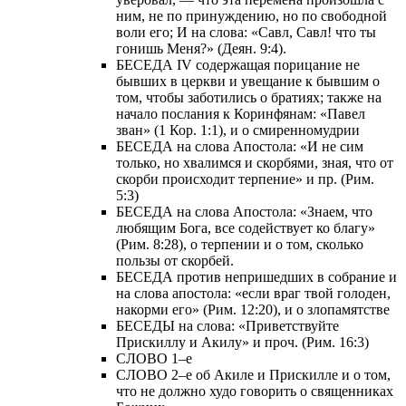
ним, не по принуждению, но по свободной
воли его; И на слова: «Савл, Савл! что ты
гонишь Меня?» (Деян. 9:4).
БЕСЕДА IV содержащая порицание не
бывших в церкви и увещание к бывшим о
том, чтобы заботились о братиях; также на
начало послания к Коринфянам: «Павел
зван» (1 Кор. 1:1), и о смиренномудрии
БЕСЕДА на слова Апостола: «И не сим
только, но хвалимся и скорбями, зная, что от
скорби происходит терпение» и пр. (Рим.
5:3)
БЕСЕДА на слова Апостола: «Знаем, что
любящим Бога, все содействует ко благу»
(Рим. 8:28), о терпении и о том, сколько
пользы от скорбей.
БЕСЕДА против непришедших в собрание и
на слова апостола: «если враг твой голоден,
накорми его» (Рим. 12:20), и о злопамятстве
БЕСЕДЫ на слова: «Приветствуйте
Прискиллу и Акилу» и проч. (Рим. 16:3)
СЛОВО 1–е
СЛОВО 2–е об Акиле и Прискилле и о том,
что не должно худо говорить о священниках