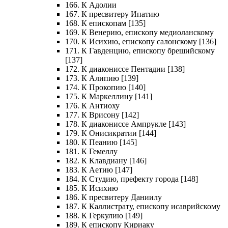
166. К Адолии
167. К пресвитеру Ипатию
168. К епископам [135]
169. К Венерию, епископу медиоланскому
170. К Исихию, епископу салонскому [136]
171. К Гавденцию, епископу брешийскому
[137]
172. К диакониссе Пентадии [138]
173. К Алипию [139]
174. К Прокопию [140]
175. К Маркеллину [141]
176. К Антиоху
177. К Врисону [142]
178. К диакониссе Ампрукле [143]
179. К Онисикратии [144]
180. К Пеанию [145]
181. К Гемеллу
182. К Клавдиану [146]
183. К Аетию [147]
184. К Студию, префекту города [148]
185. К Исихию
186. К пресвитеру Даниилу
187. К Каллистрату, епископу исаврийскому
188. К Геркулию [149]
189. К епископу Кириаку