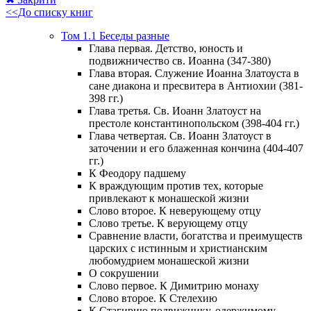
<<До списку книг
Том 1.1 Беседы разные
Глава первая. Детство, юность и
подвижничество св. Иоанна (347-380)
Глава вторая. Служение Иоанна Златоуста в
сане диакона и пресвитера в Антиохии (381-
398 гг.)
Глава третья. Св. Иоанн Златоуст на
престоле константинопольском (398-404 гг.)
Глава четвертая. Св. Иоанн Златоуст в
заточении и его блаженная кончина (404-407
гг.)
К Феодору падшему
К враждующим против тех, которые
привлекают к монашеской жизни
Слово второе. К неверующему отцу
Слово третье. К верующему отцу
Сравнение власти, богатства и преимуществ
царских с истинным и христианским
любомудрием монашеской жизни
О сокрушении
Слово первое. К Димитрию монаху
Слово второе. К Стелехию
К Стагирию подвижнику, одержимому