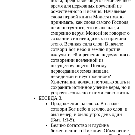
поста, представляющего самое лучшее
время для церковных поучений из
божественного Писания. Начальные
слова первой книги Моисея нужно
принимать, как слова самого Господа,
не испытуя того, что выше нас, а
смиренно веруя. Моисей не говорит о
создании сил невидимых и причина
этого. Великая сила слов: В начале
сотвори Бог небо и землю против
лжеучителей и решение недоумения о
сотворении вселенной из
несуществующего. Почему
первозданная земля названа
невидимой и неустроенною?
Христианин должен не только знать и
сохранять истинное учение веры, но и
устроять согласно с ними свою жизнь.
БЕСЕДА 3.
Продолжение на слова: В начале
сотвори Бог небо и землю, до слов: и
был вечер, и было утро: день один
(Быт. 1:1-5).
Велико богатство и глубина
божественного Писания. Объяснение