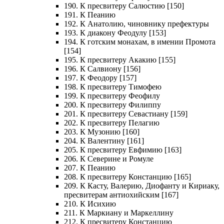
190. К пресвитеру Салюстию [150]
191. К Пеанию
192. К Анатолию, чиновнику префектуры
193. К диакону Феодулу [153]
194. К готским монахам, в имении Промота
[154]
195. К пресвитеру Акакию [155]
196. К Салвиону [156]
197. К Феодору [157]
198. К пресвитеру Тимофею
199. К пресвитеру Феофилу
200. К пресвитеру Филиппу
201. К пресвитеру Севастиану [159]
202. К пресвитеру Пелагию
203. К Музонию [160]
204. К Валентину [161]
205. К пресвитеру Евфимию [163]
206. К Северине и Ромуле
207. К Пеанию
208. К пресвитеру Констанцию [165]
209. К Касту, Валерию, Диофанту и Кириаку,
пресвитерам антиохийским [167]
210. К Исихию
211. К Маркиану и Маркеллину
212. К пресвитеру Констанцию