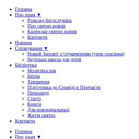
Головна
Про храм ▼
Розклад богослужінь
Про святих воїнів
Календар святих воїнів
Контакти
Новини
Спілкування ▼
Новий Заповіт з тлумаченням (урок спасіння)
Недільна школа для дітей
Бібліотека
Молитвослов
Біблія
Хрещення
Підготовка до Сповіді и Причастя
Проповіді
Статті
Книги
Для новоначальных
Житія святих
Контакти
Головна
Про храм ▼