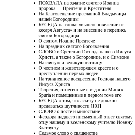
ПОХВАЛА на зачатие святого Иоанна
пророка — Предтечи и Крестителя
На Благовещение преславной Владычицы
нашей Богородицы
БЕСЕДА на слова: «вышло повеление от
кесаря Августа» и на внесение в перепись
святой Богородицы
О святом Иоанне Предтече
На праздник святого Богоявления
СЛОВО о Сретении Господа нашего Иисуса
Христа, а также о Богородице, и о Симеоне
На святую и великую пятницу
О честном и животворящем кресте и о
преступлении первых людей
На тридневное воскресение Господа нашего
Иисуса Христа
Творения, отнесенные в издании Миня к
Spuria и помещенные в первом томе его
БЕСЕДА о том, что аскету не должно
предаваться шутливости [101]
СЛОВО о посте и милостыне
Феодора падшего письменный ответ святому
отцу нашему и вселенскому учителю Иоанну
Златоусту
Седьмое слово о священстве