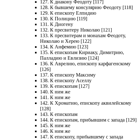
127. К диакону Феодоту [117]
128. К бывшему консулярию Феодоту [118]
129. К епископу Елпидию
130. К Полицию [119]
131. К Диогену
132. К пресвитеру Николаю [121]
133. К пресвитерам и монахам Феодоту,
Николаю и Херею [122]
134. К Анфемию [123]
135. К епископам Кириаку, Димитрию,
Палладию и Евлизию [124]
136. К Аврелию, епископу карфагенскому
[126]
137. К епископу Максиму
138. К епископу Аселлу
139. К епископам [127]
140. К ним же
141. К ним же
142. К Хроматию, епископу аквилейскому
[128]
143. К епископам
144. К епископам, прибывшим с запада [129]
145. К ним же
146. К ним же
147. К епископу, прибывшему с запада