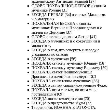
архиепископу Антиохии великой [27]
СЛОВО ПОХВАЛЬНОЕ ПЕРВОЕ о святом
мученике Романе [31]
БЕСЕДА ПЕРВАЯ [34] о святых Маккавеях
и о матери их
ПОХВАЛЬНАЯ БЕСЕДА о святых
мученицах Вернике и Просдоке девах и о
матери их Домнине [37]
СЛОВО о четверодневном Лазаре [41]
БЕСЕДА о мучениках и о сокрушении и
милостыне,
БЕСЕДА о том, что говорить к народу с
угодливостью опасно
БЕСЕДА о мучениках [56]
ПОХВАЛА святому мученику Юлиану [58]
ПОХВАЛА святому мученику Варлааму [59]
ПОХВАЛА святой великомученице
Дросиде, и о памятовании смерти [62]
ПОХВАЛА египетским мученикам [66]
БЕСЕДА о святом священномученике Фоке,
ПОХВАЛА всем святым, во всем мире
пострадавшим [69]
БЕСЕДА после землетрясения [70]
БЕСЕДА о предательстве Иуды [72]
Творения св. ИОАННА ЗЛАТОУСТА,