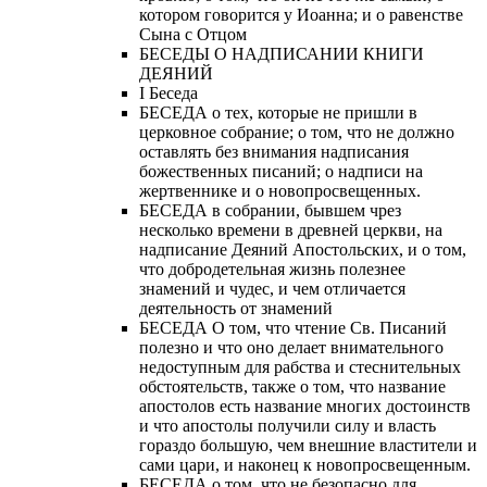
котором говорится у Иоанна; и о равенстве
Сына с Отцом
БЕСЕДЫ О НАДПИСАНИИ КНИГИ
ДЕЯНИЙ
Ι Беседа
БЕСЕДА о тех, которые не пришли в
церковное собрание; о том, что не должно
оставлять без внимания надписания
божественных писаний; о надписи на
жертвеннике и о новопросвещенных.
БЕСЕДА в собрании, бывшем чрез
несколько времени в древней церкви, на
надписание Деяний Апостольских, и о том,
что добродетельная жизнь полезнее
знамений и чудес, и чем отличается
деятельность от знамений
БЕСЕДА О том, что чтение Св. Писаний
полезно и что оно делает внимательного
недоступным для рабства и стеснительных
обстоятельств, также о том, что название
апостолов есть название многих достоинств
и что апостолы получили силу и власть
гораздо большую, чем внешние властители и
сами цари, и наконец к новопросвещенным.
БЕСЕДА о том, что не безопасно для