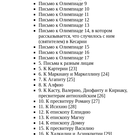
Письмо к Олимпиаде 9
Письмо к Олимпиаде 10
Письмо к Олимпиаде 11
Письмо к Олимпиаде 12
Письмо к Олимпиаде 13
Письмо к Олимпиаде 14, в котором
рассказывается, что случилось с ним
(святителем) в Кесарии
Письмо к Олимпиаде 15
Письмо к Олимпиаде 16
Письмо к Олимпиаде 17
5. Письма к разным лицам
5. К Картерии [23]
6. К Маркиану и Маркеллину [24]
7. К Агапиту [25]
8. К Алфию
9. К Касту, Валерию, Диофанту и Кириаку,
пресвитерам антиохийским [26]
10. К пресвитеру Роману [27]
11. К Исихию [28]
12. К епископу Елпидию
13. К епископу Магну
14. К епископу Домну
15. К пресвитеру Василию
16. К Халкидии и Асинкритии [29]