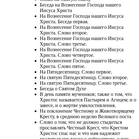
Беседа на Вознесение Господа нашего
Иисуса Христа
На Вознесение Господа нашего Иисуса
Христа. Беседа первая.
На Вознесение Господа нашего Иисуса
Христа. Слово второе.
На Вознесение Господа нашего Иисуса
Христа. Слово третье.
На Вознесение Господа нашего Иисуса
Христа. Слово четвертое.
На Вознесение Господа нашего Иисуса
Христа. Слово пятое.
На Пятидесятницу. Слово первое.
На святую Пятидесятницу. Слово второе.
На святую Пятидесятницу. Слово третье.
Беседа о Святом Духе
В день памяти мучеников; также о том, что
Христос называется Пастырем и Агнцем; и о
завесе, и о жертве умилостивления.
На поклонение Честному и Животворящему
Кресту, в среднюю неделю Великого поста
Слово о том, что не должно стыдиться
прославлять Честный Крест, что Крестом
Христос спас нас и что нам надлежит
хвалиться им; также о добродетели, о том,