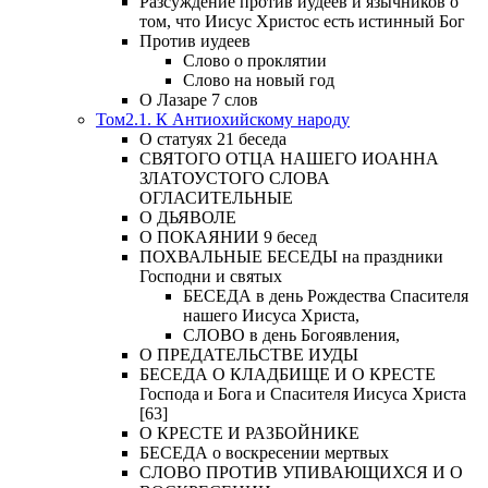
Разсуждение против иудеев и язычников о
том, что Иисус Христос есть истинный Бог
Против иудеев
Слово о проклятии
Слово на новый год
О Лазаре 7 слов
Том2.1. К Антиохийскому народу
О статуях 21 беседа
СВЯТОГО ОТЦА НАШЕГО ИОАННА
ЗЛАТОУСТОГО СЛОВА
ОГЛАСИТЕЛЬНЫЕ
О ДЬЯВОЛЕ
О ПОКАЯНИИ 9 бесед
ПОХВАЛЬНЫЕ БЕСЕДЫ на праздники
Господни и святых
БЕСЕДА в день Рождества Спасителя
нашего Иисуса Христа,
СЛОВО в день Богоявления,
О ПРЕДАТЕЛЬСТВЕ ИУДЫ
БЕСЕДА О КЛАДБИЩЕ И О КРЕСТЕ
Господа и Бога и Спасителя Иисуса Христа
[63]
О КРЕСТЕ И РАЗБОЙНИКЕ
БЕСЕДА о воскресении мертвых
СЛОВО ПРОТИВ УПИВАЮЩИХСЯ И О