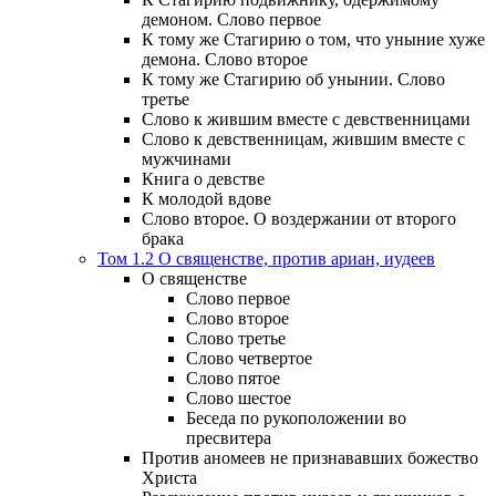
демоном. Слово первое
К тому же Стагирию о том, что уныние хуже
демона. Слово второе
К тому же Стагирию об унынии. Слово
третье
Слово к жившим вместе с девственницами
Слово к девственницам, жившим вместе с
мужчинами
Книга о девстве
К молодой вдове
Слово второе. О воздержании от второго
брака
Том 1.2 О священстве, против ариан, иудеев
О священстве
Слово первое
Слово второе
Слово третье
Слово четвертое
Слово пятое
Слово шестое
Беседа по рукоположении во
пресвитера
Против аномеев не признававших божество
Христа