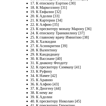
17. К епископу Еортию [30]
18. К Маркеллину [31]
19. К Евфалии [32]
20. К Адолии [33]
21. К Картерии [34]
22. К Алфию [35]
23. К пресвитеру монаху Марону [36]
24. К епископу Транквилину [37]
25. К главному врачу Имнитию [38]
26. К Халкидии
27. К Асинкритии [39]
28. К Валентину
29. К Кандидиану
30. К Вассиане [40]
31. К диакону Феодоту
32. К пресвитеру Симмаху [41]
33. К Руфину
34. К Намее [42]
35. К Аравию
36. К Алфию [43]
37. К Диогену [44]
38. К нему же
39. К Адолии
40. К пресвитеру Николаю [45]
41. К пресвитеру Геронтию