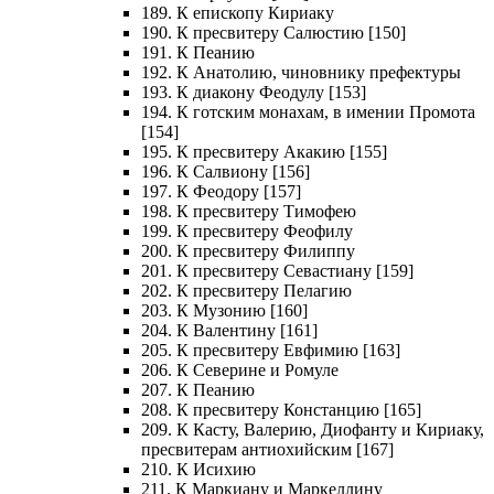
189. К епископу Кириаку
190. К пресвитеру Салюстию [150]
191. К Пеанию
192. К Анатолию, чиновнику префектуры
193. К диакону Феодулу [153]
194. К готским монахам, в имении Промота
[154]
195. К пресвитеру Акакию [155]
196. К Салвиону [156]
197. К Феодору [157]
198. К пресвитеру Тимофею
199. К пресвитеру Феофилу
200. К пресвитеру Филиппу
201. К пресвитеру Севастиану [159]
202. К пресвитеру Пелагию
203. К Музонию [160]
204. К Валентину [161]
205. К пресвитеру Евфимию [163]
206. К Северине и Ромуле
207. К Пеанию
208. К пресвитеру Констанцию [165]
209. К Касту, Валерию, Диофанту и Кириаку,
пресвитерам антиохийским [167]
210. К Исихию
211. К Маркиану и Маркеллину