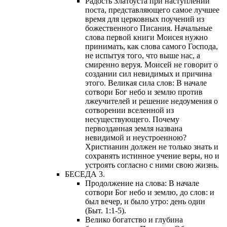
Радость Златоуста при наступлении
поста, представляющего самое лучшее
время для церковных поучений из
божественного Писания. Начальные
слова первой книги Моисея нужно
принимать, как слова самого Господа,
не испытуя того, что выше нас, а
смиренно веруя. Моисей не говорит о
создании сил невидимых и причина
этого. Великая сила слов: В начале
сотвори Бог небо и землю против
лжеучителей и решение недоумения о
сотворении вселенной из
несуществующего. Почему
первозданная земля названа
невидимой и неустроенною?
Христианин должен не только знать и
сохранять истинное учение веры, но и
устроять согласно с ними свою жизнь.
БЕСЕДА 3.
Продолжение на слова: В начале
сотвори Бог небо и землю, до слов: и
был вечер, и было утро: день один
(Быт. 1:1-5).
Велико богатство и глубина