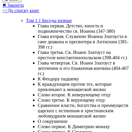
✖ Закрити
<<До списку книг
Том 1.1 Беседы разные
Глава первая. Детство, юность и
подвижничество св. Иоанна (347-380)
Глава вторая. Служение Иоанна Златоуста в
сане диакона и пресвитера в Антиохии (381-
398 гг.)
Глава третья. Св. Иоанн Златоуст на
престоле константинопольском (398-404 гг.)
Глава четвертая. Св. Иоанн Златоуст в
заточении и его блаженная кончина (404-407
гг.)
К Феодору падшему
К враждующим против тех, которые
привлекают к монашеской жизни
Слово второе. К неверующему отцу
Слово третье. К верующему отцу
Сравнение власти, богатства и преимуществ
царских с истинным и христианским
любомудрием монашеской жизни
О сокрушении
Слово первое. К Димитрию монаху
Слово второе. К Стелехию