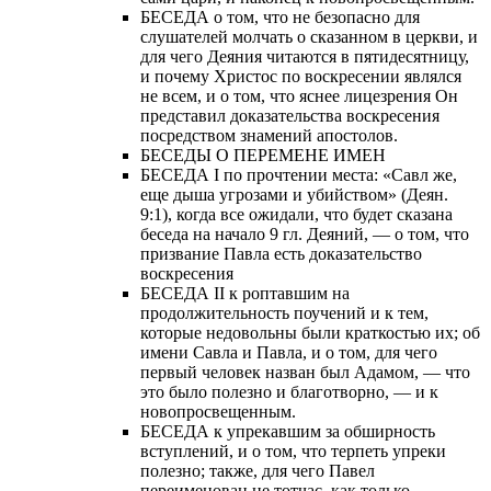
БЕСЕДА о том, что не безопасно для
слушателей молчать о сказанном в церкви, и
для чего Деяния читаются в пятидесятницу,
и почему Христос по воскресении являлся
не всем, и о том, что яснее лицезрения Он
представил доказательства воскресения
посредством знамений апостолов.
БЕСЕДЫ О ПЕРЕМЕНЕ ИМЕН
БЕСЕДА I по прочтении места: «Савл же,
еще дыша угрозами и убийством» (Деян.
9:1), когда все ожидали, что будет сказана
беседа на начало 9 гл. Деяний, — о том, что
призвание Павла есть доказательство
воскресения
БЕСЕДА II к роптавшим на
продолжительность поучений и к тем,
которые недовольны были краткостью их; об
имени Савла и Павла, и о том, для чего
первый человек назван был Адамом, — что
это было полезно и благотворно, — и к
новопросвещенным.
БЕСЕДА к упрекавшим за обширность
вступлений, и о том, что терпеть упреки
полезно; также, для чего Павел
переименован не тотчас, как только