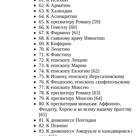
62. К Арматию
63. К Халкидии
64. К Асинкритии
65. К пресвитеру Роману [59]
66. К Гемеллу [60]
67. К Фирмину [61]
68. К главному врачу Имнитию
69. К Кифирию
70. К Леонтию
71. К Фавстину
72. К епископу Люцию
73. К епископу Марию
74. К епископу Евлогию [62]
75. К Иоанну, епископу Иерусалимскому
76. К Феодосию, епископу скифопольскому
77. К епископу Моисею
78. К пресвитеру Роману [63]
79. К пресвитеру Моисею [64]
80. К пресвитерам монахам: Аффонию,
Феодоту, Херею и ко всему вашему братству
[65]
81. К диакониссе Пентадии
82. К Пеанию
83. К диакониссе Ампрукле и находящимся с