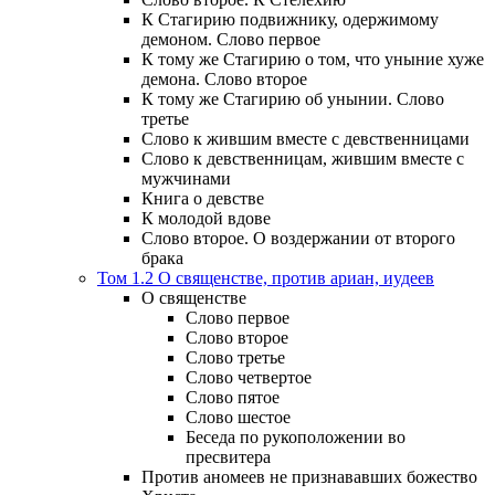
К Стагирию подвижнику, одержимому
демоном. Слово первое
К тому же Стагирию о том, что уныние хуже
демона. Слово второе
К тому же Стагирию об унынии. Слово
третье
Слово к жившим вместе с девственницами
Слово к девственницам, жившим вместе с
мужчинами
Книга о девстве
К молодой вдове
Слово второе. О воздержании от второго
брака
Том 1.2 О священстве, против ариан, иудеев
О священстве
Слово первое
Слово второе
Слово третье
Слово четвертое
Слово пятое
Слово шестое
Беседа по рукоположении во
пресвитера
Против аномеев не признававших божество