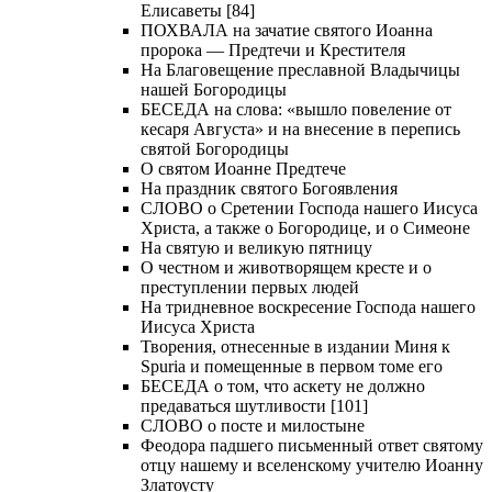
Елисаветы [84]
ПОХВАЛА на зачатие святого Иоанна
пророка — Предтечи и Крестителя
На Благовещение преславной Владычицы
нашей Богородицы
БЕСЕДА на слова: «вышло повеление от
кесаря Августа» и на внесение в перепись
святой Богородицы
О святом Иоанне Предтече
На праздник святого Богоявления
СЛОВО о Сретении Господа нашего Иисуса
Христа, а также о Богородице, и о Симеоне
На святую и великую пятницу
О честном и животворящем кресте и о
преступлении первых людей
На тридневное воскресение Господа нашего
Иисуса Христа
Творения, отнесенные в издании Миня к
Spuria и помещенные в первом томе его
БЕСЕДА о том, что аскету не должно
предаваться шутливости [101]
СЛОВО о посте и милостыне
Феодора падшего письменный ответ святому
отцу нашему и вселенскому учителю Иоанну
Златоусту