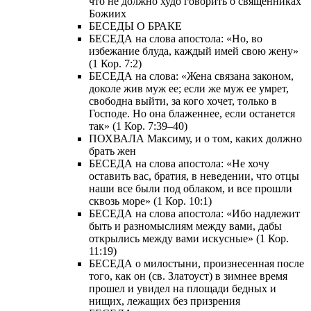
что не должно худо говорить о священниках
Божиих
БЕСЕДЫ О БРАКЕ
БЕСЕДА на слова апостола: «Но, во
избежание блуда, каждый имей свою жену»
(1 Кор. 7:2)
БЕСЕДА на слова: «Жена связана законом,
доколе жив муж ее; если же муж ее умрет,
свободна выйти, за кого хочет, только в
Господе. Но она блаженнее, если останется
так» (1 Кор. 7:39–40)
ПОХВАЛА Максиму, и о том, каких должно
брать жен
БЕСЕДА на слова апостола: «Не хочу
оставить вас, братия, в неведении, что отцы
наши все были под облаком, и все прошли
сквозь море» (1 Кор. 10:1)
БЕСЕДА на слова апостола: «Ибо надлежит
быть и разномыслиям между вами, дабы
открылись между вами искусные» (1 Кор.
11:19)
БЕСЕДА о милостыни, произнесенная после
того, как он (св. Златоуст) в зимнее время
прошел и увидел на площади бедных и
нищих, лежащих без призрения