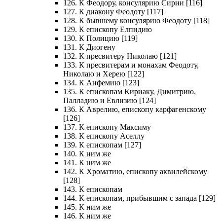
126. К Феодору, консулярию Сирии [116]
127. К диакону Феодоту [117]
128. К бывшему консулярию Феодоту [118]
129. К епископу Елпидию
130. К Полицию [119]
131. К Диогену
132. К пресвитеру Николаю [121]
133. К пресвитерам и монахам Феодоту,
Николаю и Херею [122]
134. К Анфемию [123]
135. К епископам Кириаку, Димитрию,
Палладию и Евлизию [124]
136. К Аврелию, епископу карфагенскому
[126]
137. К епископу Максиму
138. К епископу Аселлу
139. К епископам [127]
140. К ним же
141. К ним же
142. К Хроматию, епископу аквилейскому
[128]
143. К епископам
144. К епископам, прибывшим с запада [129]
145. К ним же
146. К ним же