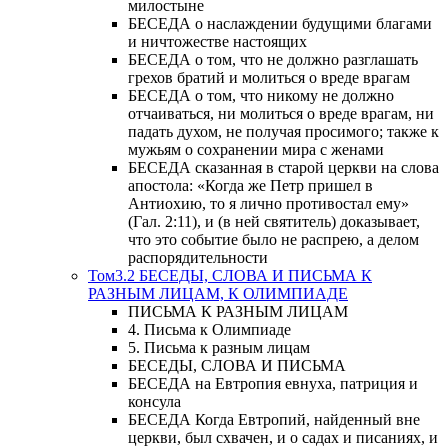
милостыне
БЕСЕДА о наслаждении будущими благами
и ничтожестве настоящих
БЕСЕДА о том, что не должно разглашать
грехов братий и молиться о вреде врагам
БЕСЕДА о том, что никому не должно
отчаиваться, ни молиться о вреде врагам, ни
падать духом, не получая просимого; также к
мужьям о сохранении мира с женами
БЕСЕДА сказанная в старой церкви на слова
апостола: «Когда же Петр пришел в
Антиохию, то я лично противостал ему»
(Гал. 2:11), и (в ней святитель) доказывает,
что это событие было не распрею, а делом
распорядительности
Том3.2 БЕСЕДЫ, СЛОВА И ПИСЬМА К
РАЗНЫМ ЛИЦАМ, К ОЛИМПИАДЕ
ПИСЬМА К РАЗНЫМ ЛИЦАМ
4. Письма к Олимпиаде
5. Письма к разным лицам
БЕСЕДЫ, СЛОВА И ПИСЬМА
БЕСЕДА на Евтропия евнуха, патриция и
консула
БЕСЕДА Когда Евтропий, найденный вне
церкви, был схвачен, и о садах и писаниях, и