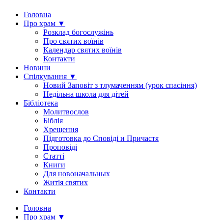
Головна
Про храм ▼
Розклад богослужінь
Про святих воїнів
Календар святих воїнів
Контакти
Новини
Спілкування ▼
Новий Заповіт з тлумаченням (урок спасіння)
Недільна школа для дітей
Бібліотека
Молитвослов
Біблія
Хрещення
Підготовка до Сповіді и Причастя
Проповіді
Статті
Книги
Для новоначальных
Житія святих
Контакти
Головна
Про храм ▼