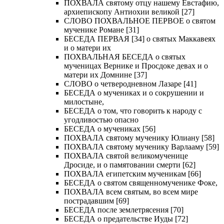
ПОХВАЛА святому отцу нашему Евстафию,
архиепископу Антиохии великой [27]
СЛОВО ПОХВАЛЬНОЕ ПЕРВОЕ о святом
мученике Романе [31]
БЕСЕДА ПЕРВАЯ [34] о святых Маккавеях
и о матери их
ПОХВАЛЬНАЯ БЕСЕДА о святых
мученицах Вернике и Просдоке девах и о
матери их Домнине [37]
СЛОВО о четверодневном Лазаре [41]
БЕСЕДА о мучениках и о сокрушении и
милостыне,
БЕСЕДА о том, что говорить к народу с
угодливостью опасно
БЕСЕДА о мучениках [56]
ПОХВАЛА святому мученику Юлиану [58]
ПОХВАЛА святому мученику Варлааму [59]
ПОХВАЛА святой великомученице
Дросиде, и о памятовании смерти [62]
ПОХВАЛА египетским мученикам [66]
БЕСЕДА о святом священномученике Фоке,
ПОХВАЛА всем святым, во всем мире
пострадавшим [69]
БЕСЕДА после землетрясения [70]
БЕСЕДА о предательстве Иуды [72]