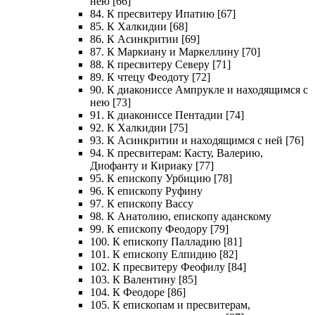
нею [66]
84. К пресвитеру Ипатию [67]
85. К Халкидии [68]
86. К Асинкритии [69]
87. К Маркиану и Маркеллину [70]
88. К пресвитеру Северу [71]
89. К чтецу Феодоту [72]
90. К диакониссе Ампрукле и находящимся с
нею [73]
91. К диакониссе Пентадии [74]
92. К Халкидии [75]
93. К Асинкритии и находящимся с ней [76]
94. К пресвитерам: Касту, Валерию,
Диофанту и Кириаку [77]
95. К епископу Урбицию [78]
96. К епископу Руфину
97. К епископу Вассу
98. К Анатолию, епископу аданскому
99. К епископу Феодору [79]
100. К епископу Палладию [81]
101. К епископу Елпидию [82]
102. К пресвитеру Феофилу [84]
103. К Валентину [85]
104. К Феодоре [86]
105. К епископам и пресвитерам,