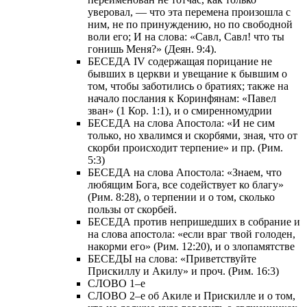
уверовал, — что эта перемена произошла с
ним, не по принуждению, но по свободной
воли его; И на слова: «Савл, Савл! что ты
гонишь Меня?» (Деян. 9:4).
БЕСЕДА IV содержащая порицание не
бывших в церкви и увещание к бывшим о
том, чтобы заботились о братиях; также на
начало послания к Коринфянам: «Павел
зван» (1 Кор. 1:1), и о смиренномудрии
БЕСЕДА на слова Апостола: «И не сим
только, но хвалимся и скорбями, зная, что от
скорби происходит терпение» и пр. (Рим.
5:3)
БЕСЕДА на слова Апостола: «Знаем, что
любящим Бога, все содействует ко благу»
(Рим. 8:28), о терпении и о том, сколько
пользы от скорбей.
БЕСЕДА против непришедших в собрание и
на слова апостола: «если враг твой голоден,
накорми его» (Рим. 12:20), и о злопамятстве
БЕСЕДЫ на слова: «Приветствуйте
Прискиллу и Акилу» и проч. (Рим. 16:3)
СЛОВО 1–е
СЛОВО 2–е об Акиле и Прискилле и о том,