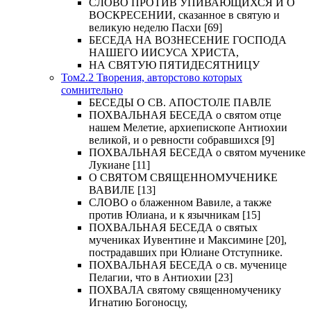
СЛОВО ПРОТИВ УПИВАЮЩИХСЯ И О
ВОСКРЕСЕНИИ, сказанное в святую и
великую неделю Пасхи [69]
БЕСЕДА НА ВОЗНЕСЕНИЕ ГОСПОДА
НАШЕГО ИИСУСА ХРИСТА,
НА СВЯТУЮ ПЯТИДЕСЯТНИЦУ
Том2.2 Творения, авторстово которых
сомнительно
БЕСЕДЫ О СВ. АПОСТОЛЕ ПАВЛЕ
ПОХВАЛЬНАЯ БЕСЕДА о святом отце
нашем Мелетие, архиепископе Антиохии
великой, и о ревности собравшихся [9]
ПОХВАЛЬНАЯ БЕСЕДА о святом мученике
Лукиане [11]
О СВЯТОМ СВЯЩЕННОМУЧЕНИКЕ
ВАВИЛЕ [13]
СЛОВО о блаженном Вавиле, а также
против Юлиана, и к язычникам [15]
ПОХВАЛЬНАЯ БЕСЕДА о святых
мучениках Иувентине и Максимине [20],
пострадавших при Юлиане Отступнике.
ПОХВАЛЬНАЯ БЕСЕДА о св. мученице
Пелагии, что в Антиохии [23]
ПОХВАЛА святому священномученику
Игнатию Богоносцу,