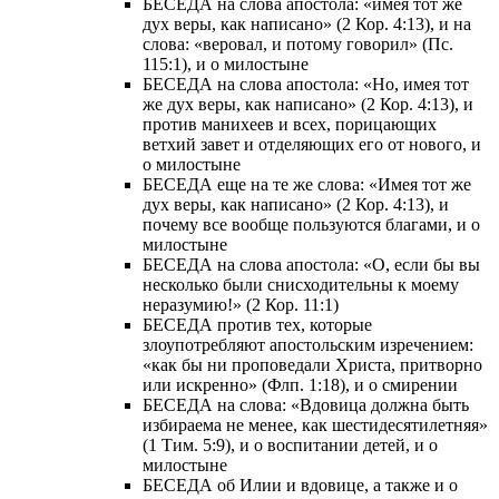
БЕСЕДА на слова апостола: «имея тот же
дух веры, как написано» (2 Кор. 4:13), и на
слова: «веровал, и потому говорил» (Пс.
115:1), и о милостыне
БЕСЕДА на слова апостола: «Но, имея тот
же дух веры, как написано» (2 Кор. 4:13), и
против манихеев и всех, порицающих
ветхий завет и отделяющих его от нового, и
о милостыне
БЕСЕДА еще на те же слова: «Имея тот же
дух веры, как написано» (2 Кор. 4:13), и
почему все вообще пользуются благами, и о
милостыне
БЕСЕДА на слова апостола: «О, если бы вы
несколько были снисходительны к моему
неразумию!» (2 Кор. 11:1)
БЕСЕДА против тех, которые
злоупотребляют апостольским изречением:
«как бы ни проповедали Христа, притворно
или искренно» (Флп. 1:18), и о смирении
БЕСЕДА на слова: «Вдовица должна быть
избираема не менее, как шестидесятилетняя»
(1 Тим. 5:9), и о воспитании детей, и о
милостыне
БЕСЕДА об Илии и вдовице, а также и о