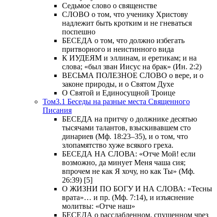
Седьмое слово о священстве
СЛОВО о том, что ученику Христову
надлежит быть кротким и не гневаться
поспешно
БЕСЕДА о том, что должно избегать
притворного и неистинного вида
К ИУДЕЯМ и эллинам, и еретикам; и на
слова; «был зван Иисус на брак» (Ин. 2:2)
ВЕСЬМА ПОЛЕЗНОЕ СЛОВО о вере, и о
законе природы, и о Святом Духе
О Святой и Единосущной Троице
Том3.1 Беседы на разные места Священного
Писания
БЕСЕДА на притчу о должнике десятью
тысячами талантов, взыскивавшем сто
динариев (Мф. 18:23–35), и о том, что
злопамятство хуже всякого греха.
БЕСЕДА НА СЛОВА: «Отче Мой! если
возможно, да минует Меня чаша сия;
впрочем не как Я хочу, но как Ты» (Мф.
26:39) [5]
О ЖИЗНИ ПО БОГУ И НА СЛОВА: «Тесны
врата»… и пр. (Мф. 7:14), и изъяснение
молитвы: «Отче наш»
БЕСЕДА о расслабленном, спущенном чрез