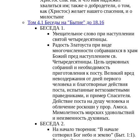
хвалиться им; также о добродетели, о том,
как (Христос) желает нашего спасения, и о
милостыне
Том 4.1 Беседы на "Бытие" до 18.16
БЕСЕДА 1.
Увещательное слово при наступлении
святой четыредесятницы.
Радость Златоуста при виде
многочисленности собравшихся в храм
Божий пред наступлением св.
Четыредесятницы. Цель церковных
собраний и необходимость
приготовления к посту. Великий вред
невоздержания от дней первого
человека и благотворные действия
поста, испытанные ветхозаветными
праведниками, и пример Спасителя.
Действие поста на душу человека и
обличение роскоши у прор. Амоса.
Мимолетность мирских удовольствий
и неизменность духовных.
БЕСЕДА 2.
На начало творения: “В начале
сотворил Бог небо и землю” (Быт. 1:1).