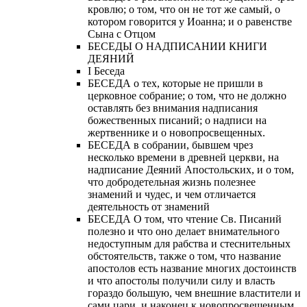
кровлю; о том, что он не тот же самый, о
котором говорится у Иоанна; и о равенстве
Сына с Отцом
БЕСЕДЫ О НАДПИСАНИИ КНИГИ
ДЕЯНИЙ
Ι Беседа
БЕСЕДА о тех, которые не пришли в
церковное собрание; о том, что не должно
оставлять без внимания надписания
божественных писаний; о надписи на
жертвеннике и о новопросвещенных.
БЕСЕДА в собрании, бывшем чрез
несколько времени в древней церкви, на
надписание Деяний Апостольских, и о том,
что добродетельная жизнь полезнее
знамений и чудес, и чем отличается
деятельность от знамений
БЕСЕДА О том, что чтение Св. Писаний
полезно и что оно делает внимательного
недоступным для рабства и стеснительных
обстоятельств, также о том, что название
апостолов есть название многих достоинств
и что апостолы получили силу и власть
гораздо большую, чем внешние властители и
сами цари, и наконец к новопросвещенным.