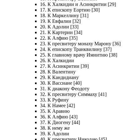
16. К Халкидии и Асинкритии [29]
17. К епископу Еортию [30]
18. К Маркеллину [31]
19. К Евфалии [32]
20. К Адолии [33]
21. К Картерии [34]
22. К Алфию [35]
23. К пресвитеру монаху Марону [36]
24. К епископу Транквилину [37]
25. К главному врачу Имнитию [38]
26. К Халкидии
27. К Асинкритии [39]
28. К Валентину
29. К Кандидиану
30. К Вассиане [40]
31. К диакону Феодоту
32. К пресвитеру Симмаху [41]
33. К Руфину
34. К Намее [42]
35. К Аравию
36. К Алфию [43]
37. К Диогену [44]
38. К нему же
39. К Адолии
40. К пресвитеру Николаю [45]