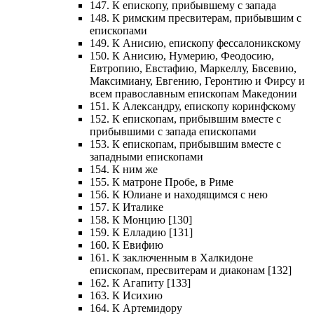
147. К епископу, прибывшему с запада
148. К римским пресвитерам, прибывшим с
епископами
149. К Анисию, епископу фессалоникскому
150. К Анисию, Нумерию, Феодосию,
Евтропию, Евстафию, Маркеллу, Бвсевию,
Максимиану, Евгению, Геронтию и Фирсу и
всем православным епископам Македонии
151. К Александру, епископу коринфскому
152. К епископам, прибывшим вместе с
прибывшими с запада епископами
153. К епископам, прибывшим вместе с
западными епископами
154. К ним же
155. К матроне Пробе, в Риме
156. К Юлиане и находящимся с нею
157. К Италике
158. К Монцию [130]
159. К Елладию [131]
160. К Евифию
161. К заключенным в Халкидоне
епископам, пресвитерам и диаконам [132]
162. К Агапиту [133]
163. К Исихию
164. К Артемидору