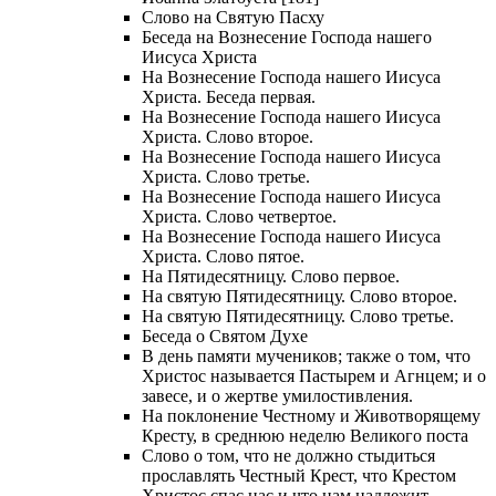
Слово на Святую Пасху
Беседа на Вознесение Господа нашего
Иисуса Христа
На Вознесение Господа нашего Иисуса
Христа. Беседа первая.
На Вознесение Господа нашего Иисуса
Христа. Слово второе.
На Вознесение Господа нашего Иисуса
Христа. Слово третье.
На Вознесение Господа нашего Иисуса
Христа. Слово четвертое.
На Вознесение Господа нашего Иисуса
Христа. Слово пятое.
На Пятидесятницу. Слово первое.
На святую Пятидесятницу. Слово второе.
На святую Пятидесятницу. Слово третье.
Беседа о Святом Духе
В день памяти мучеников; также о том, что
Христос называется Пастырем и Агнцем; и о
завесе, и о жертве умилостивления.
На поклонение Честному и Животворящему
Кресту, в среднюю неделю Великого поста
Слово о том, что не должно стыдиться
прославлять Честный Крест, что Крестом
Христос спас нас и что нам надлежит