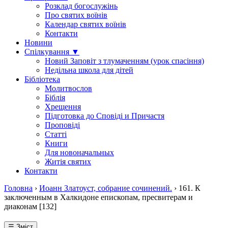
Розклад богослужінь
Про святих воїнів
Календар святих воїнів
Контакти
Новини
Спілкування ▼
Новий Заповіт з тлумаченням (урок спасіння)
Недільна школа для дітей
Бібліотека
Молитвослов
Біблія
Хрещення
Підготовка до Сповіді и Причастя
Проповіді
Статті
Книги
Для новоначальных
Житія святих
Контакти
Головна
›
Иоанн Златоуст, собрание сочинений.
›
161. К
заключенным в Халкидоне епископам, пресвитерам и
диаконам [132]
☰ Зміст