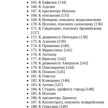
165. К Евфалии [134]
166. К Адолии
167. К пресвитеру Ипатию
168. К епископам [135]
169. К Венерию, епископу медиоланскому
170. К Исихию, епископу салонскому [136]
171. К Гавденцию, епископу брешийскому
[137]
172. К диакониссе Пентадии [138]
173. К Алипию [139]
174. К Прокопию [140]
175. К Маркеллину [141]
176. К Антиоху
177. К Врисону [142]
178. К диакониссе Ампрукле [143]
179. К Онисикратии [144]
180. К Пеанию [145]
181. К Гемеллу
182. К Клавдиану [146]
183. К Аетию [147]
184. К Студию, префекту города [148]
185. К Исихию
186. К пресвитеру Даниилу
187. К Каллистрату, епископу исаврийскому
188. К Геркулию [149]