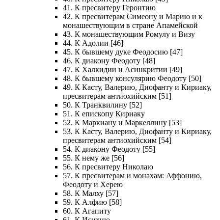
41. К пресвитеру Геронтию
42. К пресвитерам Симеону и Марию и к
монашествующим в стране Апамейской
43. К монашествующим Ромулу и Визу
44. К Адолии [46]
45. К бывшему дуке Феодосию [47]
46. К диакону Феодоту [48]
47. К Халкидии и Асинкритии [49]
48. К бывшему консулярию Феодоту [50]
49. К Касту, Валерию, Диофанту и Кириаку,
пресвитерам антиохийским [51]
50. К Транквилину [52]
51. К епископу Кириаку
52. К Маркиану и Маркеллину [53]
53. К Касту, Валерию, Диофанту и Кириаку,
пресвитерам антиохийским [54]
54. К диакону Феодоту [55]
55. К нему же [56]
56. К пресвитеру Николаю
57. К пресвитерам и монахам: Аффонию,
Феодоту и Херею
58. К Малху [57]
59. К Алфию [58]
60. К Агапиту
61. К Исихию