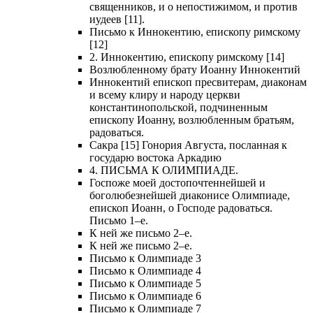
священников, и о непостижимом, и против
иудеев [11].
Письмо к Иннокентию, епископу римскому
[12]
2. Иннокентию, епископу римскому [14]
Возлюбленному брату Иоанну Иннокентий
Иннокентий епископ пресвитерам, диаконам
и всему клиру и народу церкви
константинопольской, подчиненным
епископу Иоанну, возлюбленным братьям,
радоваться.
Сакра [15] Гонория Августа, посланная к
государю востока Аркадию
4. ПИСЬМА К ОЛИМПИАДЕ.
Госпоже моей достопочтеннейшей и
боголюбезнейшей диаконисе Олимпиаде,
епископ Иоанн, о Господе радоваться.
Письмо 1–е.
К ней же письмо 2–е.
К ней же письмо 2–е.
Письмо к Олимпиаде 3
Письмо к Олимпиаде 4
Письмо к Олимпиаде 5
Письмо к Олимпиаде 6
Письмо к Олимпиаде 7