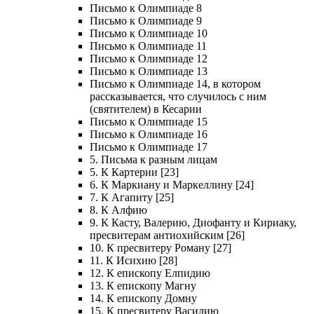
Письмо к Олимпиаде 8
Письмо к Олимпиаде 9
Письмо к Олимпиаде 10
Письмо к Олимпиаде 11
Письмо к Олимпиаде 12
Письмо к Олимпиаде 13
Письмо к Олимпиаде 14, в котором
рассказывается, что случилось с ним
(святителем) в Кесарии
Письмо к Олимпиаде 15
Письмо к Олимпиаде 16
Письмо к Олимпиаде 17
5. Письма к разным лицам
5. К Картерии [23]
6. К Маркиану и Маркеллину [24]
7. К Агапиту [25]
8. К Алфию
9. К Касту, Валерию, Диофанту и Кириаку,
пресвитерам антиохийским [26]
10. К пресвитеру Роману [27]
11. К Исихию [28]
12. К епископу Елпидию
13. К епископу Магну
14. К епископу Домну
15. К пресвитеру Василию