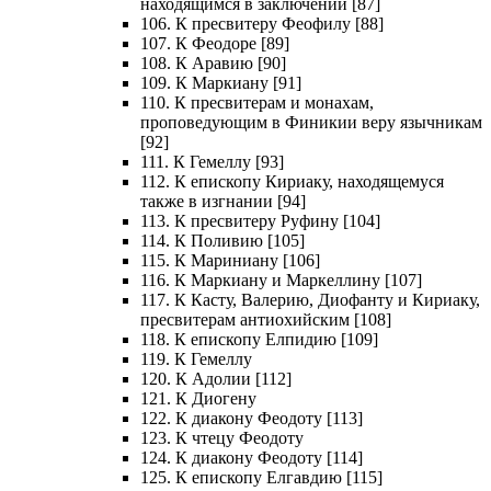
находящимся в заключении [87]
106. К пресвитеру Феофилу [88]
107. К Феодоре [89]
108. К Аравию [90]
109. К Маркиану [91]
110. К пресвитерам и монахам,
проповедующим в Финикии веру язычникам
[92]
111. К Гемеллу [93]
112. К епископу Кириаку, находящемуся
также в изгнании [94]
113. К пресвитеру Руфину [104]
114. К Поливию [105]
115. К Мариниану [106]
116. К Маркиану и Маркеллину [107]
117. К Касту, Валерию, Диофанту и Кириаку,
пресвитерам антиохийским [108]
118. К епископу Елпидию [109]
119. К Гемеллу
120. К Адолии [112]
121. К Диогену
122. К диакону Феодоту [113]
123. К чтецу Феодоту
124. К диакону Феодоту [114]
125. К епископу Елгавдию [115]