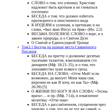
СЛОВО о том, что ученику Христову
надлежит быть кротким и не гневаться
поспешно
БЕСЕДА о том, что должно избегать
притворного и неистинного вида
К ИУДЕЯМ и эллинам, и еретикам; и на
слова; «был зван Иисус на брак» (Ин. 2:2)
ВЕСЬМА ПОЛЕЗНОЕ СЛОВО о вере, и о
законе природы, и о Святом Духе
О Святой и Единосущной Троице
Том3.1 Беседы на разные места Священного
Писания
БЕСЕДА на притчу о должнике десятью
тысячами талантов, взыскивавшем сто
динариев (Мф. 18:23–35), и о том, что
злопамятство хуже всякого греха.
БЕСЕДА НА СЛОВА: «Отче Мой! если
возможно, да минует Меня чаша сия;
впрочем не как Я хочу, но как Ты» (Мф.
26:39) [5]
О ЖИЗНИ ПО БОГУ И НА СЛОВА: «Тесны
врата»… и пр. (Мф. 7:14), и изъяснение
молитвы: «Отче наш»
БЕСЕДА о расслабленном, спущенном чрез
кровлю; о том, что он не тот же самый, о