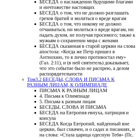
БЕСЕДА о наслаждении будущими благами
и ничтожестве настоящих
БЕСЕДА о том, что не должно разглашать
грехов братий и молиться о вреде врагам
БЕСЕДА о том, что никому не должно
отчаиваться, ни молиться о вреде врагам, ни
падать духом, не получая просимого; также к
мужьям о сохранении мира с женами
БЕСЕДА сказанная в старой церкви на слова
апостола: «Когда же Петр пришел в
Антиохию, то я лично противостал ему»
(Гал. 2:11), и (в ней святитель) доказывает,
что это событие было не распрею, а делом
распорядительности
Том3.2 БЕСЕДЫ, СЛОВА И ПИСЬМА К
РАЗНЫМ ЛИЦАМ, К ОЛИМПИАДЕ
ПИСЬМА К РАЗНЫМ ЛИЦАМ
4. Письма к Олимпиаде
5. Письма к разным лицам
БЕСЕДЫ, СЛОВА И ПИСЬМА
БЕСЕДА на Евтропия евнуха, патриция и
консула
БЕСЕДА Когда Евтропий, найденный вне
церкви, был схвачен, и о садах и писаниях, и
на слова: «Стала царица одесную Тебя» (Пс.