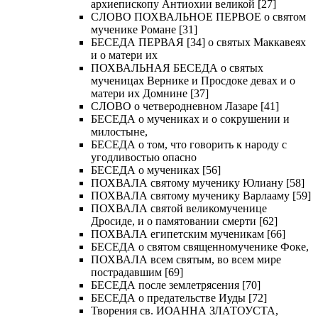
архиепископу Антиохии великой [27]
СЛОВО ПОХВАЛЬНОЕ ПЕРВОЕ о святом
мученике Романе [31]
БЕСЕДА ПЕРВАЯ [34] о святых Маккавеях
и о матери их
ПОХВАЛЬНАЯ БЕСЕДА о святых
мученицах Вернике и Просдоке девах и о
матери их Домнине [37]
СЛОВО о четверодневном Лазаре [41]
БЕСЕДА о мучениках и о сокрушении и
милостыне,
БЕСЕДА о том, что говорить к народу с
угодливостью опасно
БЕСЕДА о мучениках [56]
ПОХВАЛА святому мученику Юлиану [58]
ПОХВАЛА святому мученику Варлааму [59]
ПОХВАЛА святой великомученице
Дросиде, и о памятовании смерти [62]
ПОХВАЛА египетским мученикам [66]
БЕСЕДА о святом священномученике Фоке,
ПОХВАЛА всем святым, во всем мире
пострадавшим [69]
БЕСЕДА после землетрясения [70]
БЕСЕДА о предательстве Иуды [72]
Творения св. ИОАННА ЗЛАТОУСТА,