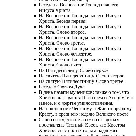
Беседа на Вознесение Господа нашего
Иисуса Христа
На Вознесение Господа нашего Иисуса
Христа. Беседа первая.
На Вознесение Господа нашего Иисуса
Христа. Слово второе.
На Вознесение Господа нашего Иисуса
Христа. Слово третье.
На Вознесение Господа нашего Иисуса
Христа. Слово четвертое.
На Вознесение Господа нашего Иисуса
Христа. Слово пятое.
На Пятидесятницу. Слово первое.
На святую Пятидесятницу. Слово второе.
На святую Пятидесятницу. Слово третье.
Беседа о Святом Духе
В день памяти мучеников; также о том, что
Христос называется Пастырем и Агнцем; и о
завесе, и о жертве умилостивления.
На поклонение Честному и Животворящему
Кресту, в среднюю неделю Великого поста
Слово о том, что не должно стыдиться
прославлять Честный Крест, что Крестом
Христос спас нас и что нам надлежит
хвалиться им; также о добродетели, о том,