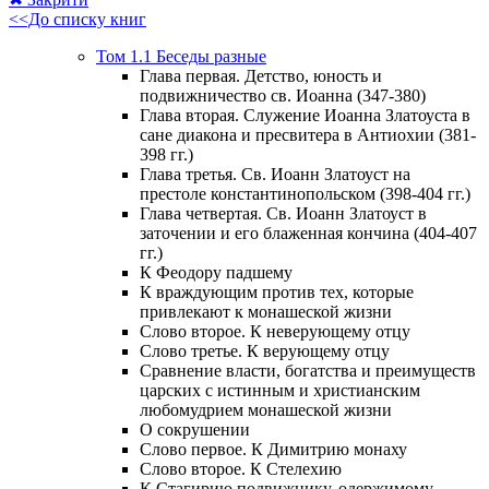
<<До списку книг
Том 1.1 Беседы разные
Глава первая. Детство, юность и
подвижничество св. Иоанна (347-380)
Глава вторая. Служение Иоанна Златоуста в
сане диакона и пресвитера в Антиохии (381-
398 гг.)
Глава третья. Св. Иоанн Златоуст на
престоле константинопольском (398-404 гг.)
Глава четвертая. Св. Иоанн Златоуст в
заточении и его блаженная кончина (404-407
гг.)
К Феодору падшему
К враждующим против тех, которые
привлекают к монашеской жизни
Слово второе. К неверующему отцу
Слово третье. К верующему отцу
Сравнение власти, богатства и преимуществ
царских с истинным и христианским
любомудрием монашеской жизни
О сокрушении
Слово первое. К Димитрию монаху
Слово второе. К Стелехию
К Стагирию подвижнику, одержимому