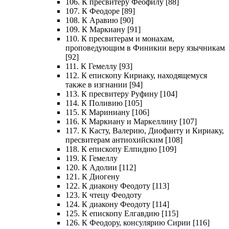
106. К пресвитеру Феофилу [88]
107. К Феодоре [89]
108. К Аравию [90]
109. К Маркиану [91]
110. К пресвитерам и монахам,
проповедующим в Финикии веру язычникам
[92]
111. К Гемеллу [93]
112. К епископу Кириаку, находящемуся
также в изгнании [94]
113. К пресвитеру Руфину [104]
114. К Поливию [105]
115. К Мариниану [106]
116. К Маркиану и Маркеллину [107]
117. К Касту, Валерию, Диофанту и Кириаку,
пресвитерам антиохийским [108]
118. К епископу Елпидию [109]
119. К Гемеллу
120. К Адолии [112]
121. К Диогену
122. К диакону Феодоту [113]
123. К чтецу Феодоту
124. К диакону Феодоту [114]
125. К епископу Елгавдию [115]
126. К Феодору, консулярию Сирии [116]