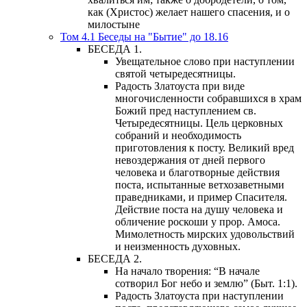
как (Христос) желает нашего спасения, и о
милостыне
Том 4.1 Беседы на "Бытие" до 18.16
БЕСЕДА 1.
Увещательное слово при наступлении
святой четыредесятницы.
Радость Златоуста при виде
многочисленности собравшихся в храм
Божий пред наступлением св.
Четыредесятницы. Цель церковных
собраний и необходимость
приготовления к посту. Великий вред
невоздержания от дней первого
человека и благотворные действия
поста, испытанные ветхозаветными
праведниками, и пример Спасителя.
Действие поста на душу человека и
обличение роскоши у прор. Амоса.
Мимолетность мирских удовольствий
и неизменность духовных.
БЕСЕДА 2.
На начало творения: “В начале
сотворил Бог небо и землю” (Быт. 1:1).
Радость Златоуста при наступлении