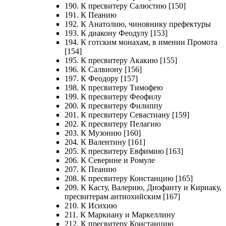
190. К пресвитеру Салюстию [150]
191. К Пеанию
192. К Анатолию, чиновнику префектуры
193. К диакону Феодулу [153]
194. К готским монахам, в имении Промота
[154]
195. К пресвитеру Акакию [155]
196. К Салвиону [156]
197. К Феодору [157]
198. К пресвитеру Тимофею
199. К пресвитеру Феофилу
200. К пресвитеру Филиппу
201. К пресвитеру Севастиану [159]
202. К пресвитеру Пелагию
203. К Музонию [160]
204. К Валентину [161]
205. К пресвитеру Евфимию [163]
206. К Северине и Ромуле
207. К Пеанию
208. К пресвитеру Констанцию [165]
209. К Касту, Валерию, Диофанту и Кириаку,
пресвитерам антиохийским [167]
210. К Исихию
211. К Маркиану и Маркеллину
212. К пресвитеру Констанцию