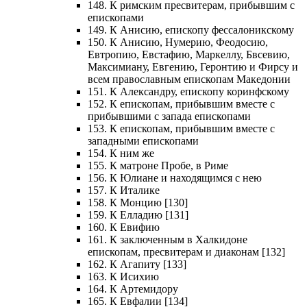
148. К римским пресвитерам, прибывшим с
епископами
149. К Анисию, епископу фессалоникскому
150. К Анисию, Нумерию, Феодосию,
Евтропию, Евстафию, Маркеллу, Бвсевию,
Максимиану, Евгению, Геронтию и Фирсу и
всем православным епископам Македонии
151. К Александру, епископу коринфскому
152. К епископам, прибывшим вместе с
прибывшими с запада епископами
153. К епископам, прибывшим вместе с
западными епископами
154. К ним же
155. К матроне Пробе, в Риме
156. К Юлиане и находящимся с нею
157. К Италике
158. К Монцию [130]
159. К Елладию [131]
160. К Евифию
161. К заключенным в Халкидоне
епископам, пресвитерам и диаконам [132]
162. К Агапиту [133]
163. К Исихию
164. К Артемидору
165. К Евфалии [134]