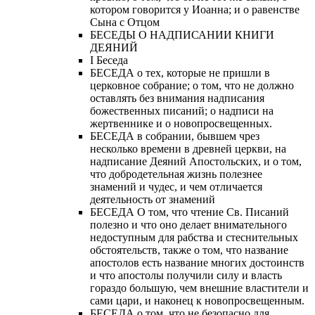
котором говорится у Иоанна; и о равенстве
Сына с Отцом
БЕСЕДЫ О НАДПИСАНИИ КНИГИ
ДЕЯНИЙ
Ι Беседа
БЕСЕДА о тех, которые не пришли в
церковное собрание; о том, что не должно
оставлять без внимания надписания
божественных писаний; о надписи на
жертвеннике и о новопросвещенных.
БЕСЕДА в собрании, бывшем чрез
несколько времени в древней церкви, на
надписание Деяний Апостольских, и о том,
что добродетельная жизнь полезнее
знамений и чудес, и чем отличается
деятельность от знамений
БЕСЕДА О том, что чтение Св. Писаний
полезно и что оно делает внимательного
недоступным для рабства и стеснительных
обстоятельств, также о том, что название
апостолов есть название многих достоинств
и что апостолы получили силу и власть
гораздо большую, чем внешние властители и
сами цари, и наконец к новопросвещенным.
БЕСЕДА о том, что не безопасно для