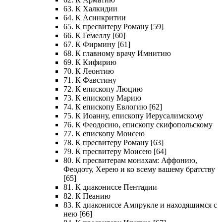
63. К Халкидии
64. К Асинкритии
65. К пресвитеру Роману [59]
66. К Гемеллу [60]
67. К Фирмину [61]
68. К главному врачу Имнитию
69. К Кифирию
70. К Леонтию
71. К Фавстину
72. К епископу Люцию
73. К епископу Марию
74. К епископу Евлогию [62]
75. К Иоанну, епископу Иерусалимскому
76. К Феодосию, епископу скифопольскому
77. К епископу Моисею
78. К пресвитеру Роману [63]
79. К пресвитеру Моисею [64]
80. К пресвитерам монахам: Аффонию,
Феодоту, Херею и ко всему вашему братству
[65]
81. К диакониссе Пентадии
82. К Пеанию
83. К диакониссе Ампрукле и находящимся с
нею [66]