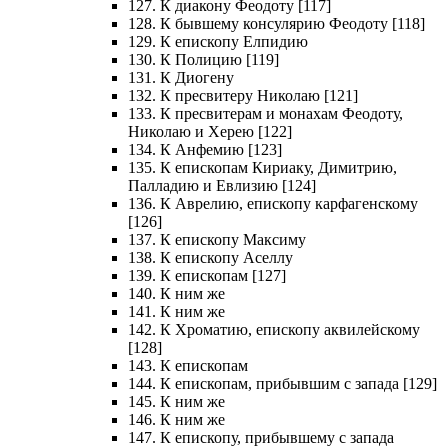
127. К диакону Феодоту [117]
128. К бывшему консулярию Феодоту [118]
129. К епископу Елпидию
130. К Полицию [119]
131. К Диогену
132. К пресвитеру Николаю [121]
133. К пресвитерам и монахам Феодоту,
Николаю и Херею [122]
134. К Анфемию [123]
135. К епископам Кириаку, Димитрию,
Палладию и Евлизию [124]
136. К Аврелию, епископу карфагенскому
[126]
137. К епископу Максиму
138. К епископу Аселлу
139. К епископам [127]
140. К ним же
141. К ним же
142. К Хроматию, епископу аквилейскому
[128]
143. К епископам
144. К епископам, прибывшим с запада [129]
145. К ним же
146. К ним же
147. К епископу, прибывшему с запада