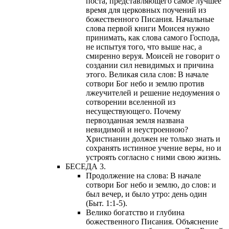
поста, представляющего самое лучшее
время для церковных поучений из
божественного Писания. Начальные
слова первой книги Моисея нужно
принимать, как слова самого Господа,
не испытуя того, что выше нас, а
смиренно веруя. Моисей не говорит о
создании сил невидимых и причина
этого. Великая сила слов: В начале
сотвори Бог небо и землю против
лжеучителей и решение недоумения о
сотворении вселенной из
несуществующего. Почему
первозданная земля названа
невидимой и неустроенною?
Христианин должен не только знать и
сохранять истинное учение веры, но и
устроять согласно с ними свою жизнь.
БЕСЕДА 3.
Продолжение на слова: В начале
сотвори Бог небо и землю, до слов: и
был вечер, и было утро: день один
(Быт. 1:1-5).
Велико богатство и глубина
божественного Писания. Объяснение