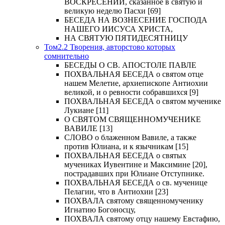
ВОСКРЕСЕНИИ, сказанное в святую и
великую неделю Пасхи [69]
БЕСЕДА НА ВОЗНЕСЕНИЕ ГОСПОДА
НАШЕГО ИИСУСА ХРИСТА,
НА СВЯТУЮ ПЯТИДЕСЯТНИЦУ
Том2.2 Творения, авторстово которых
сомнительно
БЕСЕДЫ О СВ. АПОСТОЛЕ ПАВЛЕ
ПОХВАЛЬНАЯ БЕСЕДА о святом отце
нашем Мелетие, архиепископе Антиохии
великой, и о ревности собравшихся [9]
ПОХВАЛЬНАЯ БЕСЕДА о святом мученике
Лукиане [11]
О СВЯТОМ СВЯЩЕННОМУЧЕНИКЕ
ВАВИЛЕ [13]
СЛОВО о блаженном Вавиле, а также
против Юлиана, и к язычникам [15]
ПОХВАЛЬНАЯ БЕСЕДА о святых
мучениках Иувентине и Максимине [20],
пострадавших при Юлиане Отступнике.
ПОХВАЛЬНАЯ БЕСЕДА о св. мученице
Пелагии, что в Антиохии [23]
ПОХВАЛА святому священномученику
Игнатию Богоносцу,
ПОХВАЛА святому отцу нашему Евстафию,