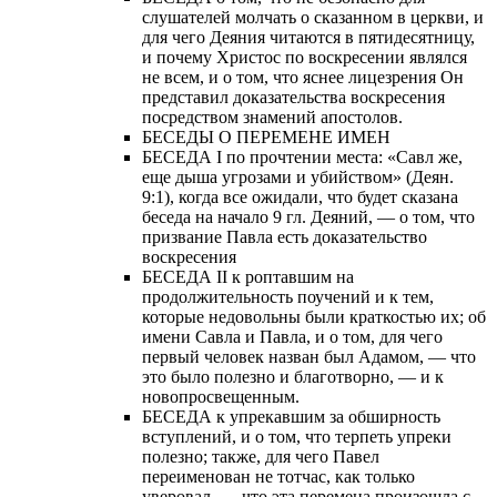
слушателей молчать о сказанном в церкви, и
для чего Деяния читаются в пятидесятницу,
и почему Христос по воскресении являлся
не всем, и о том, что яснее лицезрения Он
представил доказательства воскресения
посредством знамений апостолов.
БЕСЕДЫ О ПЕРЕМЕНЕ ИМЕН
БЕСЕДА I по прочтении места: «Савл же,
еще дыша угрозами и убийством» (Деян.
9:1), когда все ожидали, что будет сказана
беседа на начало 9 гл. Деяний, — о том, что
призвание Павла есть доказательство
воскресения
БЕСЕДА II к роптавшим на
продолжительность поучений и к тем,
которые недовольны были краткостью их; об
имени Савла и Павла, и о том, для чего
первый человек назван был Адамом, — что
это было полезно и благотворно, — и к
новопросвещенным.
БЕСЕДА к упрекавшим за обширность
вступлений, и о том, что терпеть упреки
полезно; также, для чего Павел
переименован не тотчас, как только
уверовал, — что эта перемена произошла с