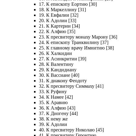
17. К епископу Еортию [30]
18. К Маркеллину [31]
19. К Евфалии [32]
20. К Адолии [33]
21. К Картерии [34]
22. К Алфию [35]
23. К пресвитеру монаху Марону [36]
24. К епископу Транквилину [37]
25. К главному врачу Имнитию [38]
26. К Халкидии
27. К Асинкритии [39]
28. К Валентину
29. К Кандидиану
30. К Вассиане [40]
31. К диакону Феодоту
32. К пресвитеру Симмаху [41]
33. К Руфину
34. К Намее [42]
35. К Аравию
36. К Алфию [43]
37. К Диогену [44]
38. К нему же
39. К Адолии
40. К пресвитеру Николаю [45]
41. К пресвитеру Геронтию