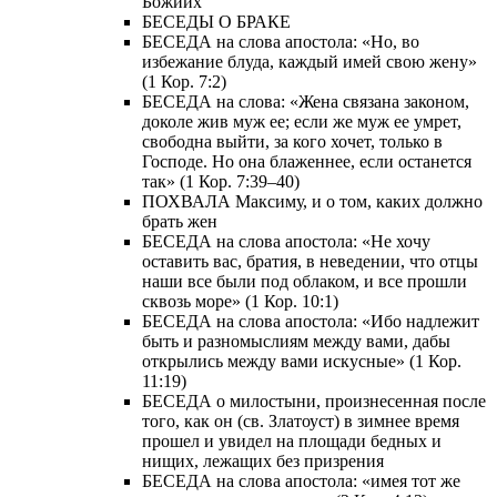
Божиих
БЕСЕДЫ О БРАКЕ
БЕСЕДА на слова апостола: «Но, во
избежание блуда, каждый имей свою жену»
(1 Кор. 7:2)
БЕСЕДА на слова: «Жена связана законом,
доколе жив муж ее; если же муж ее умрет,
свободна выйти, за кого хочет, только в
Господе. Но она блаженнее, если останется
так» (1 Кор. 7:39–40)
ПОХВАЛА Максиму, и о том, каких должно
брать жен
БЕСЕДА на слова апостола: «Не хочу
оставить вас, братия, в неведении, что отцы
наши все были под облаком, и все прошли
сквозь море» (1 Кор. 10:1)
БЕСЕДА на слова апостола: «Ибо надлежит
быть и разномыслиям между вами, дабы
открылись между вами искусные» (1 Кор.
11:19)
БЕСЕДА о милостыни, произнесенная после
того, как он (св. Златоуст) в зимнее время
прошел и увидел на площади бедных и
нищих, лежащих без призрения
БЕСЕДА на слова апостола: «имея тот же