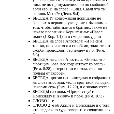
ним, не по принуждению, но по свободной
воли его; И на слова: «Савл, Савл! что ты
гонишь Меня?» (Деян. 9:4).
БЕСЕДА IV содержащая порицание не
бывших в церкви и увещание к бывшим о
том, чтобы заботились о братиях; также на
начало послания к Коринфянам: «Павел
зван» (1 Кор. 1:1), и о смиренномудрии
БЕСЕДА на слова Апостола: «И не сим
только, но хвалимся и скорбями, зная, что от
скорби происходит терпение» и пр. (Рим.
5:3)
БЕСЕДА на слова Апостола: «Знаем, что
любящим Бога, все содействует ко благу»
(Рим. 8:28), о терпении и о том, сколько
пользы от скорбей.
БЕСЕДА против непришедших в собрание и
на слова апостола: «если враг твой голоден,
накорми его» (Рим. 12:20), и о злопамятстве
БЕСЕДЫ на слова: «Приветствуйте
Прискиллу и Акилу» и проч. (Рим. 16:3)
СЛОВО 1–е
СЛОВО 2–е об Акиле и Прискилле и о том,
что не должно худо говорить о священниках