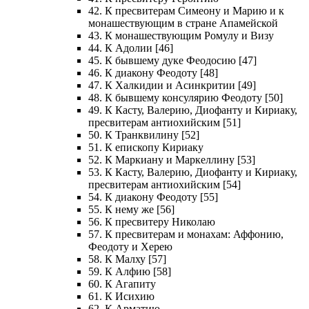
42. К пресвитерам Симеону и Марию и к
монашествующим в стране Апамейской
43. К монашествующим Ромулу и Визу
44. К Адолии [46]
45. К бывшему дуке Феодосию [47]
46. К диакону Феодоту [48]
47. К Халкидии и Асинкритии [49]
48. К бывшему консулярию Феодоту [50]
49. К Касту, Валерию, Диофанту и Кириаку,
пресвитерам антиохийским [51]
50. К Транквилину [52]
51. К епископу Кириаку
52. К Маркиану и Маркеллину [53]
53. К Касту, Валерию, Диофанту и Кириаку,
пресвитерам антиохийским [54]
54. К диакону Феодоту [55]
55. К нему же [56]
56. К пресвитеру Николаю
57. К пресвитерам и монахам: Аффонию,
Феодоту и Херею
58. К Малху [57]
59. К Алфию [58]
60. К Агапиту
61. К Исихию
62. К Арматию