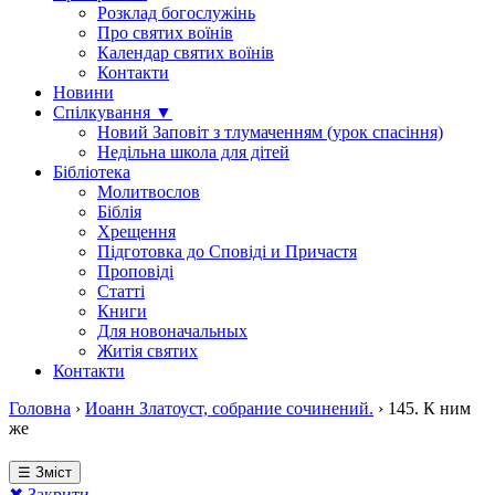
Розклад богослужінь
Про святих воїнів
Календар святих воїнів
Контакти
Новини
Спілкування ▼
Новий Заповіт з тлумаченням (урок спасіння)
Недільна школа для дітей
Бібліотека
Молитвослов
Біблія
Хрещення
Підготовка до Сповіді и Причастя
Проповіді
Статті
Книги
Для новоначальных
Житія святих
Контакти
Головна
›
Иоанн Златоуст, собрание сочинений.
›
145. К ним
же
☰ Зміст
✖ Закрити