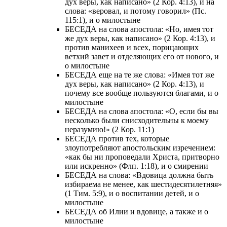
дух веры, как написано» (2 Кор. 4:13), и на
слова: «веровал, и потому говорил» (Пс.
115:1), и о милостыне
БЕСЕДА на слова апостола: «Но, имея тот
же дух веры, как написано» (2 Кор. 4:13), и
против манихеев и всех, порицающих
ветхий завет и отделяющих его от нового, и
о милостыне
БЕСЕДА еще на те же слова: «Имея тот же
дух веры, как написано» (2 Кор. 4:13), и
почему все вообще пользуются благами, и о
милостыне
БЕСЕДА на слова апостола: «О, если бы вы
несколько были снисходительны к моему
неразумию!» (2 Кор. 11:1)
БЕСЕДА против тех, которые
злоупотребляют апостольским изречением:
«как бы ни проповедали Христа, притворно
или искренно» (Флп. 1:18), и о смирении
БЕСЕДА на слова: «Вдовица должна быть
избираема не менее, как шестидесятилетняя»
(1 Тим. 5:9), и о воспитании детей, и о
милостыне
БЕСЕДА об Илии и вдовице, а также и о
милостыне