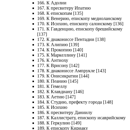
166. К Адолии
167. К пресвитеру Ипатию
168. К епископам [135]
169. К Венерию, епископу медиоланскому
170. К Исихию, епископу салонскому [136]
171. К Гавденцию, епископу брешийскому
[137]
172. К диакониссе Пентадии [138]
173. К Алипию [139]
174. К Прокопию [140]
175. К Маркеллину [141]
176. К Антиоху
177. К Врисону [142]
178. К диакониссе Ампрукле [143]
179. К Онисикратии [144]
180. К Пеанию [145]
181. К Гемеллу
182. К Клавдиану [146]
183. К Аетию [147]
184. К Студию, префекту города [148]
185. К Исихию
186. К пресвитеру Даниилу
187. К Каллистрату, епископу исаврийскому
188. К Геркулию [149]
189. К епископу Кириаку