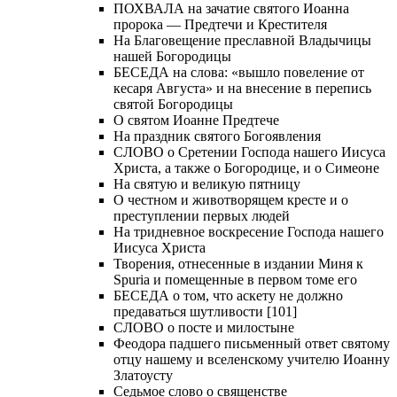
ПОХВАЛА на зачатие святого Иоанна
пророка — Предтечи и Крестителя
На Благовещение преславной Владычицы
нашей Богородицы
БЕСЕДА на слова: «вышло повеление от
кесаря Августа» и на внесение в перепись
святой Богородицы
О святом Иоанне Предтече
На праздник святого Богоявления
СЛОВО о Сретении Господа нашего Иисуса
Христа, а также о Богородице, и о Симеоне
На святую и великую пятницу
О честном и животворящем кресте и о
преступлении первых людей
На тридневное воскресение Господа нашего
Иисуса Христа
Творения, отнесенные в издании Миня к
Spuria и помещенные в первом томе его
БЕСЕДА о том, что аскету не должно
предаваться шутливости [101]
СЛОВО о посте и милостыне
Феодора падшего письменный ответ святому
отцу нашему и вселенскому учителю Иоанну
Златоусту
Седьмое слово о священстве