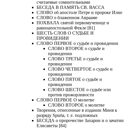
считаемые сомнительными
БЕСЕДА В ПАМЯТЬ СВ. ВАССА
СЛОВО об апостоле Петре и пророке Илие
СЛОВО о блаженном Аврааме
ПОХВАЛА святой первомученице и
равноапостольной Фекле [81]
ШЕСТЬ СЛОВ О СУДЬБЕ И
ПРОВИДЕНИИ
СЛОВО ПЕРВОЕ о судьбе и провидении
СЛОВО ВТОРОЕ о судьбе и
провидении
СЛОВО ТРЕТЬЕ о судьбе и
провидении
СЛОВО ЧЕТВЕРТОЕ о судьбе и
провидении
СЛОВО ПЯТОЕ о судьбе и
провидении
СЛОВО ШЕСТОЕ о судьбе или
против прожорливости
СЛОВО ПЕРВОЕ О молитве
СЛОВО ВТОРОЕ о молитве
Творения, отнесенные в издании Миня к
разряду Spuria, т. е. подложных
БЕСЕДА о пророчестве Захарии и о зачатии
Елисаветы [84]