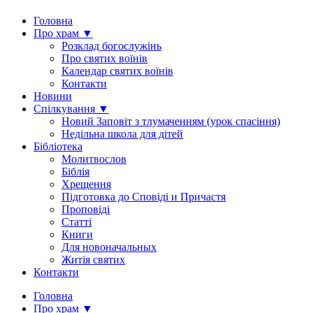
Головна
Про храм ▼
Розклад богослужінь
Про святих воїнів
Календар святих воїнів
Контакти
Новини
Спілкування ▼
Новий Заповіт з тлумаченням (урок спасіння)
Недільна школа для дітей
Бібліотека
Молитвослов
Біблія
Хрещення
Підготовка до Сповіді и Причастя
Проповіді
Статті
Книги
Для новоначальных
Житія святих
Контакти
Головна
Про храм ▼