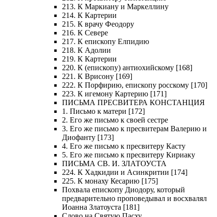
213. К Маркиану и Маркеллину
214. К Картерии
215. К врачу Феодору
216. К Севере
217. К епископу Елпидию
218. К Адолии
219. К Картерии
220. К (епископу) антиохийскому [168]
221. К Врисону [169]
222. К Порфирию, епископу росскому [170]
223. К игемону Картерию [171]
ПИСЬМА ПРЕСВИТЕРА КОНСТАНЦИЯ
1. Письмо к матери [172]
2. Его же письмо к своей сестре
3. Его же письмо к пресвитерам Валерию и
Диофанту [173]
4. Его же письмо к пресвитеру Касту
5. Его же письмо к пресвитеру Кириаку
ПИСЬМА СВ. И. ЗЛАТОУСТА
224. К Хадкидии и Асинкритии [174]
225. К монаху Кесарию [175]
Похвала епископу Диодору, который
предварительно проповедывал и восхвалял
Иоанна Златоуста [181]
Слово на Святую Пасху