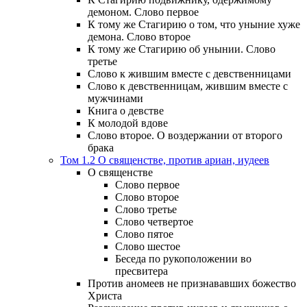
демоном. Слово первое
К тому же Стагирию о том, что уныние хуже
демона. Слово второе
К тому же Стагирию об унынии. Слово
третье
Слово к жившим вместе с девственницами
Слово к девственницам, жившим вместе с
мужчинами
Книга о девстве
К молодой вдове
Слово второе. О воздержании от второго
брака
Том 1.2 О священстве, против ариан, иудеев
О священстве
Слово первое
Слово второе
Слово третье
Слово четвертое
Слово пятое
Слово шестое
Беседа по рукоположении во
пресвитера
Против аномеев не признававших божество
Христа