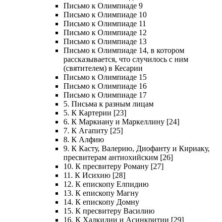
Письмо к Олимпиаде 9
Письмо к Олимпиаде 10
Письмо к Олимпиаде 11
Письмо к Олимпиаде 12
Письмо к Олимпиаде 13
Письмо к Олимпиаде 14, в котором
рассказывается, что случилось с ним
(святителем) в Кесарии
Письмо к Олимпиаде 15
Письмо к Олимпиаде 16
Письмо к Олимпиаде 17
5. Письма к разным лицам
5. К Картерии [23]
6. К Маркиану и Маркеллину [24]
7. К Агапиту [25]
8. К Алфию
9. К Касту, Валерию, Диофанту и Кириаку,
пресвитерам антиохийским [26]
10. К пресвитеру Роману [27]
11. К Исихию [28]
12. К епископу Елпидию
13. К епископу Магну
14. К епископу Домну
15. К пресвитеру Василию
16. К Халкидии и Асинкритии [29]