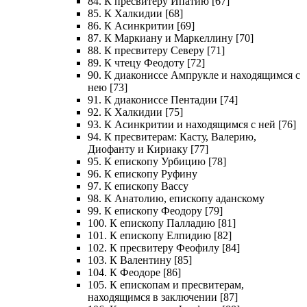
84. К пресвитеру Ипатию [67]
85. К Халкидии [68]
86. К Асинкритии [69]
87. К Маркиану и Маркеллину [70]
88. К пресвитеру Северу [71]
89. К чтецу Феодоту [72]
90. К диакониссе Ампрукле и находящимся с
нею [73]
91. К диакониссе Пентадии [74]
92. К Халкидии [75]
93. К Асинкритии и находящимся с ней [76]
94. К пресвитерам: Касту, Валерию,
Диофанту и Кириаку [77]
95. К епископу Урбицию [78]
96. К епископу Руфину
97. К епископу Вассу
98. К Анатолию, епископу аданскому
99. К епископу Феодору [79]
100. К епископу Палладию [81]
101. К епископу Елпидию [82]
102. К пресвитеру Феофилу [84]
103. К Валентину [85]
104. К Феодоре [86]
105. К епископам и пресвитерам,
находящимся в заключении [87]