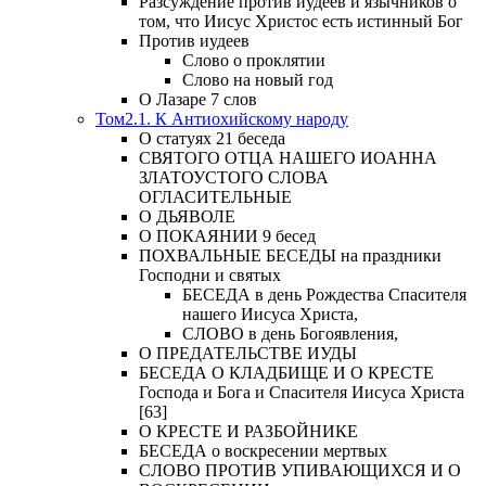
Разсуждение против иудеев и язычников о
том, что Иисус Христос есть истинный Бог
Против иудеев
Слово о проклятии
Слово на новый год
О Лазаре 7 слов
Том2.1. К Антиохийскому народу
О статуях 21 беседа
СВЯТОГО ОТЦА НАШЕГО ИОАННА
ЗЛАТОУСТОГО СЛОВА
ОГЛАСИТЕЛЬНЫЕ
О ДЬЯВОЛЕ
О ПОКАЯНИИ 9 бесед
ПОХВАЛЬНЫЕ БЕСЕДЫ на праздники
Господни и святых
БЕСЕДА в день Рождества Спасителя
нашего Иисуса Христа,
СЛОВО в день Богоявления,
О ПРЕДАТЕЛЬСТВЕ ИУДЫ
БЕСЕДА О КЛАДБИЩЕ И О КРЕСТЕ
Господа и Бога и Спасителя Иисуса Христа
[63]
О КРЕСТЕ И РАЗБОЙНИКЕ
БЕСЕДА о воскресении мертвых
СЛОВО ПРОТИВ УПИВАЮЩИХСЯ И О