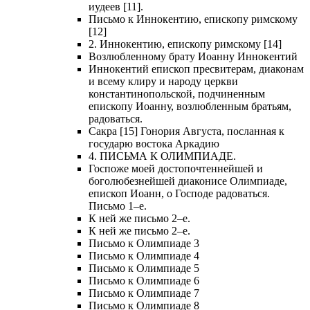
иудеев [11].
Письмо к Иннокентию, епископу римскому
[12]
2. Иннокентию, епископу римскому [14]
Возлюбленному брату Иоанну Иннокентий
Иннокентий епископ пресвитерам, диаконам
и всему клиру и народу церкви
константинопольской, подчиненным
епископу Иоанну, возлюбленным братьям,
радоваться.
Сакра [15] Гонория Августа, посланная к
государю востока Аркадию
4. ПИСЬМА К ОЛИМПИАДЕ.
Госпоже моей достопочтеннейшей и
боголюбезнейшей диаконисе Олимпиаде,
епископ Иоанн, о Господе радоваться.
Письмо 1–е.
К ней же письмо 2–е.
К ней же письмо 2–е.
Письмо к Олимпиаде 3
Письмо к Олимпиаде 4
Письмо к Олимпиаде 5
Письмо к Олимпиаде 6
Письмо к Олимпиаде 7
Письмо к Олимпиаде 8