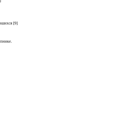
]
шихся [9]
пнике.