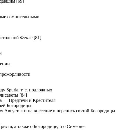
давшим [69]
мые сомнительными
тольной Фекле [81]
и
дении
прожорливости
у Spuria, т. е. подложных
лисаветы [84]
а — Предтечи и Крестителя
шей Богородицы
я Августа» и на внесение в перепись святой Богородицы
иста, а также о Богородице, и о Симеоне