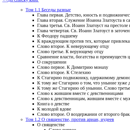
Том 1.1 Беседы разные
Глава первая. Детство, юность и подвижничес
Глава вторая. Служение Иоанна Златоуста в са
Глава третья. Св. Иоанн Златоуст на престоле
Глава четвертая. Св. Иоанн Златоуст в заточен
К Феодору падшему
К враждующим против тех, которые привлек
Слово второе. К неверующему отцу
Слово третье. К верующему отцу
Сравнение власти, богатства и преимуществ
О сокрушении
Слово первое. К Димитрию монаху
Слово второе. К Стелехию
К Стагирию подвижнику, одержимому демоно
К тому же Стагирию о том, что уныние хуже 
К тому же Стагирию об унынии. Слово треть
Слово к жившим вместе с девственницами
Слово к девственницам, жившим вместе с м
Книга о девстве
К молодой вдове
Слово второе. О воздержании от второго брак
Том 1.2 О священстве, против ариан, иудеев
О священстве
Слово первое