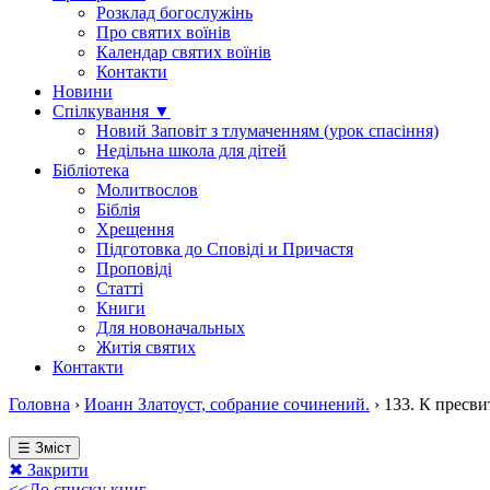
Розклад богослужінь
Про святих воїнів
Календар святих воїнів
Контакти
Новини
Спілкування ▼
Новий Заповіт з тлумаченням (урок спасіння)
Недільна школа для дітей
Бібліотека
Молитвослов
Біблія
Хрещення
Підготовка до Сповіді и Причастя
Проповіді
Статті
Книги
Для новоначальных
Житія святих
Контакти
Головна
›
Иоанн Златоуст, собрание сочинений.
›
133. К пресв
☰ Зміст
✖ Закрити
<<До списку книг