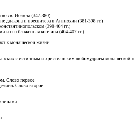
тво св. Иоанна (347-380)
не диакона и пресвитера в Антиохии (381-398 гг.)
 константинопольском (398-404 гг.)
ии и его блаженная кончина (404-407 гг.)
ают к монашеской жизни
 царских с истинным и христианским любомудрием монашеской 
м. Слово первое
демона. Слово второе
е
ужчинами
а