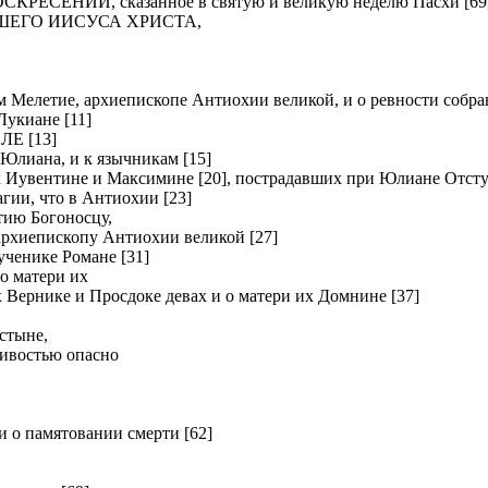
ЕНИИ, сказанное в святую и великую неделю Пасхи [69
ШЕГО ИИСУСА ХРИСТА,
летие, архиепископе Антиохии великой, и о ревности собрав
киане [11]
Е [13]
Юлиана, и к язычникам [15]
вентине и Максимине [20], пострадавших при Юлиане Отсту
и, что в Антиохии [23]
ию Богоносцу,
хиепископу Антиохии великой [27]
нике Романе [31]
о матери их
рнике и Просдоке девах и о матери их Домнине [37]
стыне,
ливостью опасно
о памятовании смерти [62]