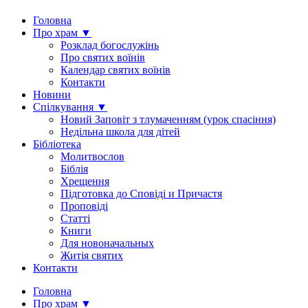
Головна
Про храм ▼
Розклад богослужінь
Про святих воїнів
Календар святих воїнів
Контакти
Новини
Спілкування ▼
Новий Заповіт з тлумаченням (урок спасіння)
Недільна школа для дітей
Бібліотека
Молитвослов
Біблія
Хрещення
Підготовка до Сповіді и Причастя
Проповіді
Статті
Книги
Для новоначальных
Житія святих
Контакти
Головна
Про храм ▼