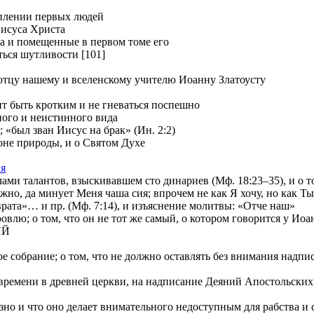
уплении первых людей
Иисуса Христа
ia и помещенные в первом томе его
ться шутливости [101]
отцу нашему и вселенскому учителю Иоанну Златоусту
т быть кротким и не гневаться поспешно
ного и неистинного вида
 «был зван Иисус на брак» (Ин. 2:2)
е природы, и о Святом Духе
ия
и талантов, взыскивавшем сто динариев (Мф. 18:23–35), и о том
 да минует Меня чаша сия; впрочем не как Я хочу, но как Ты» 
»… и пр. (Мф. 7:14), и изъяснение молитвы: «Отче наш»
лю; о том, что он не тот же самый, о котором говорится у Иоа
ИЙ
е собрание; о том, что не должно оставлять без внимания надп
ремени в древней церкви, на надписание Деяний Апостольских, и
о и что оно делает внимательного недоступным для рабства и с