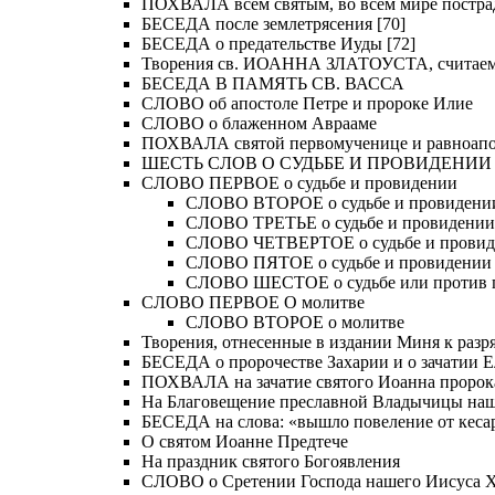
ПОХВАЛА всем святым, во всем мире постра
БЕСЕДА после землетрясения [70]
БЕСЕДА о предательстве Иуды [72]
Творения св. ИОАННА ЗЛАТОУСТА, считае
БЕСЕДА В ПАМЯТЬ СВ. ВАССА
СЛОВО об апостоле Петре и пророке Илие
СЛОВО о блаженном Аврааме
ПОХВАЛА святой первомученице и равноапос
ШЕСТЬ СЛОВ О СУДЬБЕ И ПРОВИДЕНИИ
СЛОВО ПЕРВОЕ о судьбе и провидении
СЛОВО ВТОРОЕ о судьбе и провидени
СЛОВО ТРЕТЬЕ о судьбе и провидении
СЛОВО ЧЕТВЕРТОЕ о судьбе и прови
СЛОВО ПЯТОЕ о судьбе и провидении
СЛОВО ШЕСТОЕ о судьбе или против 
СЛОВО ПЕРВОЕ О молитве
СЛОВО ВТОРОЕ о молитве
Творения, отнесенные в издании Миня к разряд
БЕСЕДА о пророчестве Захарии и о зачатии Е
ПОХВАЛА на зачатие святого Иоанна пророк
На Благовещение преславной Владычицы на
БЕСЕДА на слова: «вышло повеление от кесар
О святом Иоанне Предтече
На праздник святого Богоявления
СЛОВО о Сретении Господа нашего Иисуса Хр