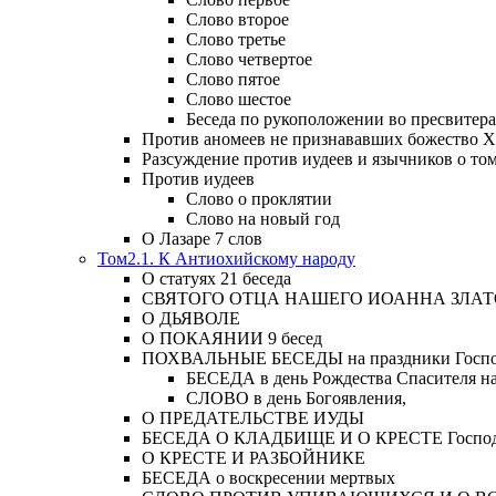
Слово второе
Слово третье
Слово четвертое
Слово пятое
Слово шестое
Беседа по рукоположении во пресвитера
Против аномеев не признававших божество Х
Разсуждение против иудеев и язычников о то
Против иудеев
Слово о проклятии
Слово на новый год
О Лазаре 7 слов
Том2.1. К Антиохийскому народу
О статуях 21 беседа
СВЯТОГО ОТЦА НАШЕГО ИОАННА ЗЛА
О ДЬЯВОЛЕ
О ПОКАЯНИИ 9 бесед
ПОХВАЛЬНЫЕ БЕСЕДЫ на праздники Господ
БЕСЕДА в день Рождества Спасителя н
СЛОВО в день Богоявления,
О ПРЕДАТЕЛЬСТВЕ ИУДЫ
БЕСЕДА О КЛАДБИЩЕ И О КРЕСТЕ Господа и 
О КРЕСТЕ И РАЗБОЙНИКЕ
БЕСЕДА о воскресении мертвых