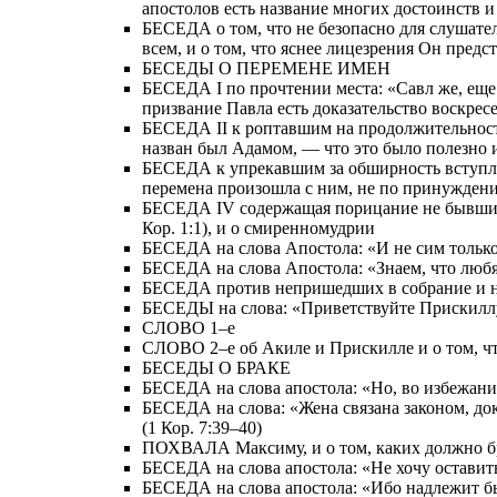
апостолов есть название многих достоинств 
БЕСЕДА о том, что не безопасно для слушател
всем, и о том, что яснее лицезрения Он пред
БЕСЕДЫ О ПЕРЕМЕНЕ ИМЕН
БЕСЕДА I по прочтении места: «Савл же, еще д
призвание Павла есть доказательство воскрес
БЕСЕДА II к роптавшим на продолжительность
назван был Адамом, — что это было полезно 
БЕСЕДА к упрекавшим за обширность вступлени
перемена произошла с ним, не по принуждению
БЕСЕДА IV содержащая порицание не бывших в
Кор. 1:1), и о смиренномудрии
БЕСЕДА на слова Апостола: «И не сим только, 
БЕСЕДА на слова Апостола: «Знаем, что любящи
БЕСЕДА против непришедших в собрание и на с
БЕСЕДЫ на слова: «Приветствуйте Прискиллу 
СЛОВО 1–е
СЛОВО 2–е об Акиле и Прискилле и о том, ч
БЕСЕДЫ О БРАКЕ
БЕСЕДА на слова апостола: «Но, во избежание
БЕСЕДА на слова: «Жена связана законом, доко
(1 Кор. 7:39–40)
ПОХВАЛА Максиму, и о том, каких должно б
БЕСЕДА на слова апостола: «Не хочу оставить 
БЕСЕДА на слова апостола: «Ибо надлежит бы