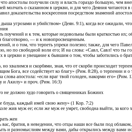
и что апостолы получили силу и власть гораздо большую, чем вн
ей молчать о сказанном в церкви, и для чего Деяния читаются в
ставил доказательства воскресения посредством знамений апостол
ыша угрозами и убийством» (Деян. 9:1), когда все ожидали, что б
ения
 поучений и к тем, которые недовольны были краткостью их; об 
и благотворно, — и к новопросвещенным.
й, и о том, что терпеть упреки полезно; также, для чего Павел 
, но по свободной воли его; И на слова: «Савл, Савл! что ты го
 церкви и увещание к бывшим о том, чтобы заботились о брати
но хвалимся и скорбями, зная, что от скорби происходит терпени
м Бога, все содействует ко благу» (Рим. 8:28), о терпении и о 
лова апостола: «если враг твой голоден, накорми его» (Рим. 12
и Акилу» и проч. (Рим. 16:3)
то не должно худо говорить о священниках Божиих
 блуда, каждый имей свою жену» (1 Кор. 7:2)
ле жив муж ее; если же муж ее умрет, свободна выйти, за кого хо
рать жен
вас, братия, в неведении, что отцы наши все были под облаком, 
ть и разномыслиям между вами, дабы открылись между вами иск