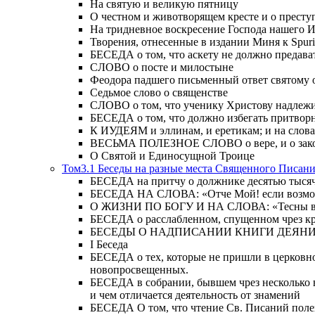
На святую и великую пятницу
О честном и животворящем кресте и о прест
На тридневное воскресение Господа нашего 
Творения, отнесенные в издании Миня к Spur
БЕСЕДА о том, что аскету не должно предава
СЛОВО о посте и милостыне
Феодора падшего письменный ответ святому 
Седьмое слово о священстве
СЛОВО о том, что ученику Христову надлежи
БЕСЕДА о том, что должно избегать притвор
К ИУДЕЯМ и эллинам, и еретикам; и на слова;
ВЕСЬМА ПОЛЕЗНОЕ СЛОВО о вере, и о закон
О Святой и Единосущной Троице
Том3.1 Беседы на разные места Священного Писан
БЕСЕДА на притчу о должнике десятью тысячам
БЕСЕДА НА СЛОВА: «Отче Мой! если возможно,
О ЖИЗНИ ПО БОГУ И НА СЛОВА: «Тесны врата
БЕСЕДА о расслабленном, спущенном чрез кров
БЕСЕДЫ О НАДПИСАНИИ КНИГИ ДЕЯН
Ι Беседа
БЕСЕДА о тех, которые не пришли в церковно
новопросвещенных.
БЕСЕДА в собрании, бывшем чрез несколько в
и чем отличается деятельность от знамений
БЕСЕДА О том, что чтение Св. Писаний полезн