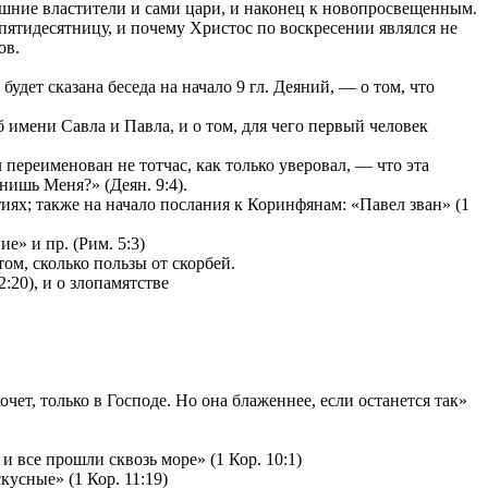
ешние властители и сами цари, и наконец к новопросвещенным.
 пятидесятницу, и почему Христос по воскресении являлся не
ов.
удет сказана беседа на начало 9 гл. Деяний, — о том, что
имени Савла и Павла, и о том, для чего первый человек
переименован не тотчас, как только уверовал, — что эта
нишь Меня?» (Деян. 9:4).
ях; также на начало послания к Коринфянам: «Павел зван» (1
е» и пр. (Рим. 5:3)
том, сколько пользы от скорбей.
:20), и о злопамятстве
чет, только в Господе. Но она блаженнее, если останется так»
и все прошли сквозь море» (1 Кор. 10:1)
усные» (1 Кор. 11:19)