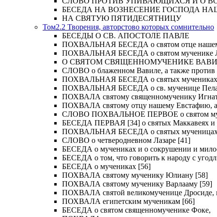
СЛОВО ПРОТИВ УПИВАЮЩИХСЯ И О ВОСКРЕС
БЕСЕДА НА ВОЗНЕСЕНИЕ ГОСПОДА НА
НА СВЯТУЮ ПЯТИДЕСЯТНИЦУ
Том2.2 Творения, авторстово которых сомнительно
БЕСЕДЫ О СВ. АПОСТОЛЕ ПАВЛЕ
ПОХВАЛЬНАЯ БЕСЕДА о святом отце нашем Ме
ПОХВАЛЬНАЯ БЕСЕДА о святом мученике Лу
О СВЯТОМ СВЯЩЕННОМУЧЕНИКЕ ВАВИЛ
СЛОВО о блаженном Вавиле, а также против 
ПОХВАЛЬНАЯ БЕСЕДА о святых мучениках Иу
ПОХВАЛЬНАЯ БЕСЕДА о св. мученице Пелаги
ПОХВАЛА святому священномученику Игнат
ПОХВАЛА святому отцу нашему Евстафию, ар
СЛОВО ПОХВАЛЬНОЕ ПЕРВОЕ о святом муче
БЕСЕДА ПЕРВАЯ [34] о святых Маккавеях и 
ПОХВАЛЬНАЯ БЕСЕДА о святых мученицах Ве
СЛОВО о четверодневном Лазаре [41]
БЕСЕДА о мучениках и о сокрушении и мило
БЕСЕДА о том, что говорить к народу с угод
БЕСЕДА о мучениках [56]
ПОХВАЛА святому мученику Юлиану [58]
ПОХВАЛА святому мученику Варлааму [59]
ПОХВАЛА святой великомученице Дросиде, и 
ПОХВАЛА египетским мученикам [66]
БЕСЕДА о святом священномученике Фоке,