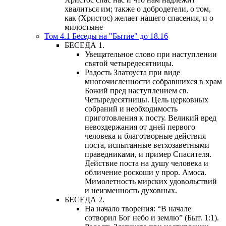
хвалиться им; также о добродетели, о том,
как (Христос) желает нашего спасения, и о
милостыне
Том 4.1 Беседы на "Бытие" до 18.16
БЕСЕДА 1.
Увещательное слово при наступлении
святой четыредесятницы.
Радость Златоуста при виде
многочисленности собравшихся в храм
Божий пред наступлением св.
Четыредесятницы. Цель церковных
собраний и необходимость
приготовления к посту. Великий вред
невоздержания от дней первого
человека и благотворные действия
поста, испытанные ветхозаветными
праведниками, и пример Спасителя.
Действие поста на душу человека и
обличение роскоши у прор. Амоса.
Мимолетность мирских удовольствий
и неизменность духовных.
БЕСЕДА 2.
На начало творения: “В начале
сотворил Бог небо и землю” (Быт. 1:1).