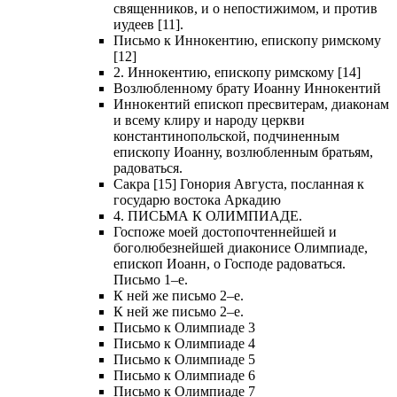
священников, и о непостижимом, и против
иудеев [11].
Письмо к Иннокентию, епископу римскому
[12]
2. Иннокентию, епископу римскому [14]
Возлюбленному брату Иоанну Иннокентий
Иннокентий епископ пресвитерам, диаконам
и всему клиру и народу церкви
константинопольской, подчиненным
епископу Иоанну, возлюбленным братьям,
радоваться.
Сакра [15] Гонория Августа, посланная к
государю востока Аркадию
4. ПИСЬМА К ОЛИМПИАДЕ.
Госпоже моей достопочтеннейшей и
боголюбезнейшей диаконисе Олимпиаде,
епископ Иоанн, о Господе радоваться.
Письмо 1–е.
К ней же письмо 2–е.
К ней же письмо 2–е.
Письмо к Олимпиаде 3
Письмо к Олимпиаде 4
Письмо к Олимпиаде 5
Письмо к Олимпиаде 6
Письмо к Олимпиаде 7