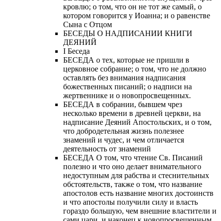
кровлю; о том, что он не тот же самый, о
котором говорится у Иоанна; и о равенстве
Сына с Отцом
БЕСЕДЫ О НАДПИСАНИИ КНИГИ
ДЕЯНИЙ
Ι Беседа
БЕСЕДА о тех, которые не пришли в
церковное собрание; о том, что не должно
оставлять без внимания надписания
божественных писаний; о надписи на
жертвеннике и о новопросвещенных.
БЕСЕДА в собрании, бывшем чрез
несколько времени в древней церкви, на
надписание Деяний Апостольских, и о том,
что добродетельная жизнь полезнее
знамений и чудес, и чем отличается
деятельность от знамений
БЕСЕДА О том, что чтение Св. Писаний
полезно и что оно делает внимательного
недоступным для рабства и стеснительных
обстоятельств, также о том, что название
апостолов есть название многих достоинств
и что апостолы получили силу и власть
гораздо большую, чем внешние властители и
сами цари, и наконец к новопросвещенным.