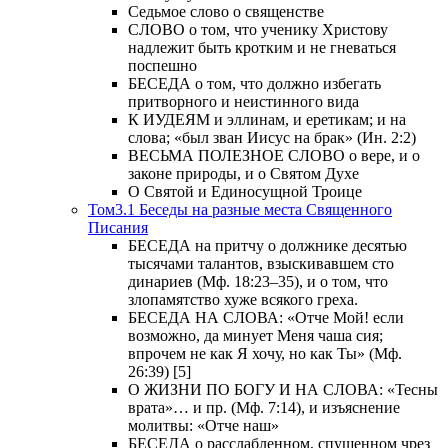
Седьмое слово о священстве
СЛОВО о том, что ученику Христову
надлежит быть кротким и не гневаться
поспешно
БЕСЕДА о том, что должно избегать
притворного и неистинного вида
К ИУДЕЯМ и эллинам, и еретикам; и на
слова; «был зван Иисус на брак» (Ин. 2:2)
ВЕСЬМА ПОЛЕЗНОЕ СЛОВО о вере, и о
законе природы, и о Святом Духе
О Святой и Единосущной Троице
Том3.1 Беседы на разные места Священного
Писания
БЕСЕДА на притчу о должнике десятью
тысячами талантов, взыскивавшем сто
динариев (Мф. 18:23–35), и о том, что
злопамятство хуже всякого греха.
БЕСЕДА НА СЛОВА: «Отче Мой! если
возможно, да минует Меня чаша сия;
впрочем не как Я хочу, но как Ты» (Мф.
26:39) [5]
О ЖИЗНИ ПО БОГУ И НА СЛОВА: «Тесны
врата»… и пр. (Мф. 7:14), и изъяснение
молитвы: «Отче наш»
БЕСЕДА о расслабленном, спущенном чрез