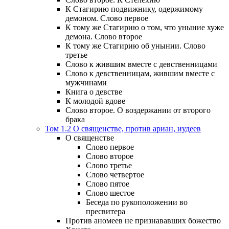
К Стагирию подвижнику, одержимому
демоном. Слово первое
К тому же Стагирию о том, что уныние хуже
демона. Слово второе
К тому же Стагирию об унынии. Слово
третье
Слово к жившим вместе с девственницами
Слово к девственницам, жившим вместе с
мужчинами
Книга о девстве
К молодой вдове
Слово второе. О воздержании от второго
брака
Том 1.2 О священстве, против ариан, иудеев
О священстве
Слово первое
Слово второе
Слово третье
Слово четвертое
Слово пятое
Слово шестое
Беседа по рукоположении во
пресвитера
Против аномеев не признававших божество