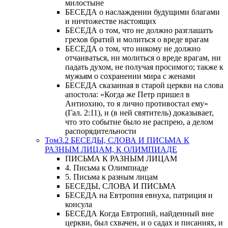
милостыне
БЕСЕДА о наслаждении будущими благами
и ничтожестве настоящих
БЕСЕДА о том, что не должно разглашать
грехов братий и молиться о вреде врагам
БЕСЕДА о том, что никому не должно
отчаиваться, ни молиться о вреде врагам, ни
падать духом, не получая просимого; также к
мужьям о сохранении мира с женами
БЕСЕДА сказанная в старой церкви на слова
апостола: «Когда же Петр пришел в
Антиохию, то я лично противостал ему»
(Гал. 2:11), и (в ней святитель) доказывает,
что это событие было не распрею, а делом
распорядительности
Том3.2 БЕСЕДЫ, СЛОВА И ПИСЬМА К
РАЗНЫМ ЛИЦАМ, К ОЛИМПИАДЕ
ПИСЬМА К РАЗНЫМ ЛИЦАМ
4. Письма к Олимпиаде
5. Письма к разным лицам
БЕСЕДЫ, СЛОВА И ПИСЬМА
БЕСЕДА на Евтропия евнуха, патриция и
консула
БЕСЕДА Когда Евтропий, найденный вне
церкви, был схвачен, и о садах и писаниях, и