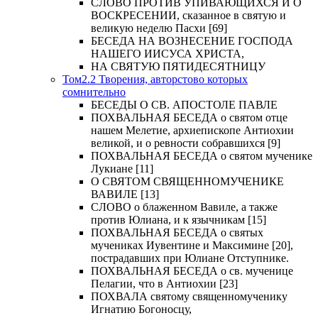
СЛОВО ПРОТИВ УПИВАЮЩИХСЯ И О
ВОСКРЕСЕНИИ, сказанное в святую и
великую неделю Пасхи [69]
БЕСЕДА НА ВОЗНЕСЕНИЕ ГОСПОДА
НАШЕГО ИИСУСА ХРИСТА,
НА СВЯТУЮ ПЯТИДЕСЯТНИЦУ
Том2.2 Творения, авторстово которых
сомнительно
БЕСЕДЫ О СВ. АПОСТОЛЕ ПАВЛЕ
ПОХВАЛЬНАЯ БЕСЕДА о святом отце
нашем Мелетие, архиепископе Антиохии
великой, и о ревности собравшихся [9]
ПОХВАЛЬНАЯ БЕСЕДА о святом мученике
Лукиане [11]
О СВЯТОМ СВЯЩЕННОМУЧЕНИКЕ
ВАВИЛЕ [13]
СЛОВО о блаженном Вавиле, а также
против Юлиана, и к язычникам [15]
ПОХВАЛЬНАЯ БЕСЕДА о святых
мучениках Иувентине и Максимине [20],
пострадавших при Юлиане Отступнике.
ПОХВАЛЬНАЯ БЕСЕДА о св. мученице
Пелагии, что в Антиохии [23]
ПОХВАЛА святому священномученику
Игнатию Богоносцу,