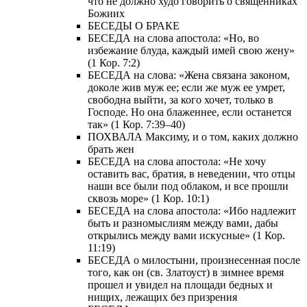
что не должно худо говорить о священниках
Божиих
БЕСЕДЫ О БРАКЕ
БЕСЕДА на слова апостола: «Но, во
избежание блуда, каждый имей свою жену»
(1 Кор. 7:2)
БЕСЕДА на слова: «Жена связана законом,
доколе жив муж ее; если же муж ее умрет,
свободна выйти, за кого хочет, только в
Господе. Но она блаженнее, если останется
так» (1 Кор. 7:39–40)
ПОХВАЛА Максиму, и о том, каких должно
брать жен
БЕСЕДА на слова апостола: «Не хочу
оставить вас, братия, в неведении, что отцы
наши все были под облаком, и все прошли
сквозь море» (1 Кор. 10:1)
БЕСЕДА на слова апостола: «Ибо надлежит
быть и разномыслиям между вами, дабы
открылись между вами искусные» (1 Кор.
11:19)
БЕСЕДА о милостыни, произнесенная после
того, как он (св. Златоуст) в зимнее время
прошел и увидел на площади бедных и
нищих, лежащих без призрения