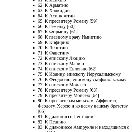
62. К Арматию
63. К Халкидии
64. К Асинкритии
65. К пресвитеру Роману [59]
66. К Гемеллу [60]
67. К Фирмину [61]
68. К главному врачу Имнитию
69. К Кифирию
70. К Леонтию
71. К Фавстину
72. К епископу Люцию
73. К епископу Марию
74. К епископу Евлогию [62]
75. К Иоанну, епископу Иерусалимскому
76. К Феодосию, епископу скифопольскому
77. К епископу Моисею
78. К пресвитеру Роману [63]
79. К пресвитеру Моисею [64]
80. К пресвитерам монахам: Аффонию,
Феодоту, Херею и ко всему вашему братству
[65]
81. К диакониссе Пентадии
82. К Пеанию
83. К диакониссе Ампрукле и находящимся с