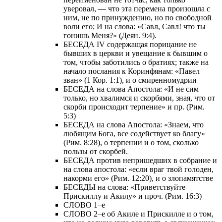
уверовал, — что эта перемена произошла с
ним, не по принуждению, но по свободной
воли его; И на слова: «Савл, Савл! что ты
гонишь Меня?» (Деян. 9:4).
БЕСЕДА IV содержащая порицание не
бывших в церкви и увещание к бывшим о
том, чтобы заботились о братиях; также на
начало послания к Коринфянам: «Павел
зван» (1 Кор. 1:1), и о смиренномудрии
БЕСЕДА на слова Апостола: «И не сим
только, но хвалимся и скорбями, зная, что от
скорби происходит терпение» и пр. (Рим.
5:3)
БЕСЕДА на слова Апостола: «Знаем, что
любящим Бога, все содействует ко благу»
(Рим. 8:28), о терпении и о том, сколько
пользы от скорбей.
БЕСЕДА против непришедших в собрание и
на слова апостола: «если враг твой голоден,
накорми его» (Рим. 12:20), и о злопамятстве
БЕСЕДЫ на слова: «Приветствуйте
Прискиллу и Акилу» и проч. (Рим. 16:3)
СЛОВО 1–е
СЛОВО 2–е об Акиле и Прискилле и о том,