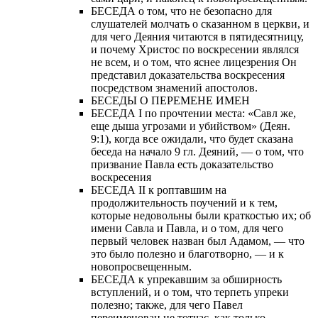
БЕСЕДА о том, что не безопасно для
слушателей молчать о сказанном в церкви, и
для чего Деяния читаются в пятидесятницу,
и почему Христос по воскресении являлся
не всем, и о том, что яснее лицезрения Он
представил доказательства воскресения
посредством знамений апостолов.
БЕСЕДЫ О ПЕРЕМЕНЕ ИМЕН
БЕСЕДА I по прочтении места: «Савл же,
еще дыша угрозами и убийством» (Деян.
9:1), когда все ожидали, что будет сказана
беседа на начало 9 гл. Деяний, — о том, что
призвание Павла есть доказательство
воскресения
БЕСЕДА II к роптавшим на
продолжительность поучений и к тем,
которые недовольны были краткостью их; об
имени Савла и Павла, и о том, для чего
первый человек назван был Адамом, — что
это было полезно и благотворно, — и к
новопросвещенным.
БЕСЕДА к упрекавшим за обширность
вступлений, и о том, что терпеть упреки
полезно; также, для чего Павел
переименован не тотчас, как только