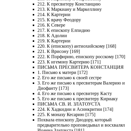
212. К пресвитеру Констанцию
213. К Маркиану и Маркеллину
214. К Картерии
215. К врачу Феодору
216. К Севере
217. К епископу Елпидию
218. К Адолии
219. К Картерии
220. К (епископу) антиохийскому [168]
221. К Врисону [169]
222. К Порфирию, епископу росскому [170]
223. К игемону Картерию [171]
ПИСЬМА ПРЕСВИТЕРА КОНСТАНЦИЯ
1. Письмо к матери [172]
2. Его же письмо к своей сестре
3. Его же письмо к пресвитерам Валерию и
Диофанту [173]
4. Его же письмо к пресвитеру Касту
5. Его же письмо к пресвитеру Кириаку
ПИСЬМА СВ. И. ЗЛАТОУСТА
224. К Хадкидии и Асинкритии [174]
225. К монаху Кесарию [175]
Похвала епископу Диодору, который
предварительно проповедывал и восхвалял
Иоанна Златоуста [181]