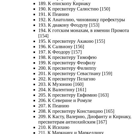
189. К епископу Кириаку
190. К пресвитеру Салюстию [150]
191. К Пеанию
192. К Анатолию, чиновнику префектуры
193. К диакону Феодулу [153]
194. К готским монахам, в имении Промота
[154]
195. К пресвитеру Акакию [155]
196. К Салвиону [156]
197. К Феодору [157]
198. К пресвитеру Тимофею
199. К пресвитеру Феофилу
200. К пресвитеру Филиппу
201. К пресвитеру Севастиану [159]
202. К пресвитеру Пелагию
203. К Музонию [160]
204. К Валентину [161]
205. К пресвитеру Евфимию [163]
206. К Северине и Ромуле
207. К Пеанию
208. К пресвитеру Констанцию [165]
209. К Касту, Валерию, Диофанту и Кириаку,
пресвитерам антиохийским [167]
210. К Исихию
211. К Маркиану и Маркеллину