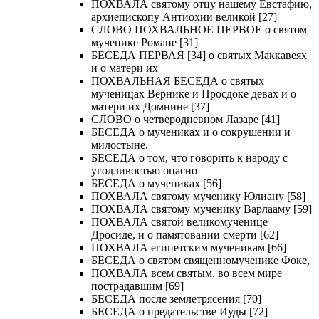
ПОХВАЛА святому отцу нашему Евстафию,
архиепископу Антиохии великой [27]
СЛОВО ПОХВАЛЬНОЕ ПЕРВОЕ о святом
мученике Романе [31]
БЕСЕДА ПЕРВАЯ [34] о святых Маккавеях
и о матери их
ПОХВАЛЬНАЯ БЕСЕДА о святых
мученицах Вернике и Просдоке девах и о
матери их Домнине [37]
СЛОВО о четверодневном Лазаре [41]
БЕСЕДА о мучениках и о сокрушении и
милостыне,
БЕСЕДА о том, что говорить к народу с
угодливостью опасно
БЕСЕДА о мучениках [56]
ПОХВАЛА святому мученику Юлиану [58]
ПОХВАЛА святому мученику Варлааму [59]
ПОХВАЛА святой великомученице
Дросиде, и о памятовании смерти [62]
ПОХВАЛА египетским мученикам [66]
БЕСЕДА о святом священномученике Фоке,
ПОХВАЛА всем святым, во всем мире
пострадавшим [69]
БЕСЕДА после землетрясения [70]
БЕСЕДА о предательстве Иуды [72]