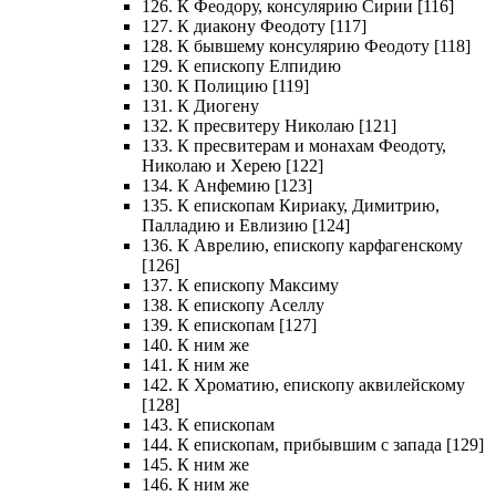
126. К Феодору, консулярию Сирии [116]
127. К диакону Феодоту [117]
128. К бывшему консулярию Феодоту [118]
129. К епископу Елпидию
130. К Полицию [119]
131. К Диогену
132. К пресвитеру Николаю [121]
133. К пресвитерам и монахам Феодоту,
Николаю и Херею [122]
134. К Анфемию [123]
135. К епископам Кириаку, Димитрию,
Палладию и Евлизию [124]
136. К Аврелию, епископу карфагенскому
[126]
137. К епископу Максиму
138. К епископу Аселлу
139. К епископам [127]
140. К ним же
141. К ним же
142. К Хроматию, епископу аквилейскому
[128]
143. К епископам
144. К епископам, прибывшим с запада [129]
145. К ним же
146. К ним же