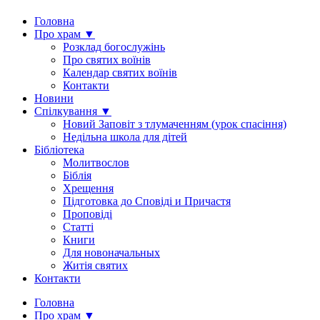
Головна
Про храм ▼
Розклад богослужінь
Про святих воїнів
Календар святих воїнів
Контакти
Новини
Спілкування ▼
Новий Заповіт з тлумаченням (урок спасіння)
Недільна школа для дітей
Бібліотека
Молитвослов
Біблія
Хрещення
Підготовка до Сповіді и Причастя
Проповіді
Статті
Книги
Для новоначальных
Житія святих
Контакти
Головна
Про храм ▼