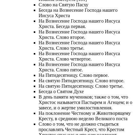
Слово на Святую Пасху
Беседа на Вознесение Господа нашего
Иисуса Христа
На Вознесение Господа нашего Иисуса
Христа. Беседа первая.
На Вознесение Господа нашего Иисуса
Христа. Слово второе.
На Вознесение Господа нашего Иисуса
Христа. Слово третье.
На Вознесение Господа нашего Иисуса
Христа. Слово четвертое.
На Вознесение Господа нашего Иисуса
Христа. Слово пятое.
На Пятидесятницу. Слово первое.
На святую Пятидесятницу. Слово второе.
На святую Пятидесятницу. Слово третье.
Беседа о Святом Духе
В день памяти мучеников; также о том, что
Христос называется Пастырем и Агнцем; и о
завесе, и о жертве умилостивления.
На поклонение Честному и Животворящему
Кресту, в среднюю неделю Великого поста
Слово о том, что не должно стыдиться
прославлять Честный Крест, что Крестом
Христос спас нас и что нам надлежит