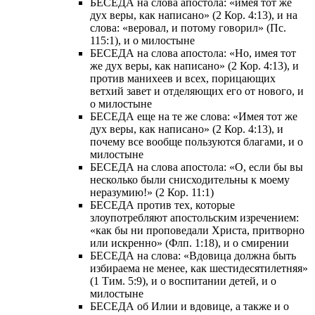
БЕСЕДА на слова апостола: «имея тот же
дух веры, как написано» (2 Кор. 4:13), и на
слова: «веровал, и потому говорил» (Пс.
115:1), и о милостыне
БЕСЕДА на слова апостола: «Но, имея тот
же дух веры, как написано» (2 Кор. 4:13), и
против манихеев и всех, порицающих
ветхий завет и отделяющих его от нового, и
о милостыне
БЕСЕДА еще на те же слова: «Имея тот же
дух веры, как написано» (2 Кор. 4:13), и
почему все вообще пользуются благами, и о
милостыне
БЕСЕДА на слова апостола: «О, если бы вы
несколько были снисходительны к моему
неразумию!» (2 Кор. 11:1)
БЕСЕДА против тех, которые
злоупотребляют апостольским изречением:
«как бы ни проповедали Христа, притворно
или искренно» (Флп. 1:18), и о смирении
БЕСЕДА на слова: «Вдовица должна быть
избираема не менее, как шестидесятилетняя»
(1 Тим. 5:9), и о воспитании детей, и о
милостыне
БЕСЕДА об Илии и вдовице, а также и о