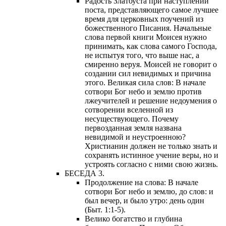
Радость Златоуста при наступлении
поста, представляющего самое лучшее
время для церковных поучений из
божественного Писания. Начальные
слова первой книги Моисея нужно
принимать, как слова самого Господа,
не испытуя того, что выше нас, а
смиренно веруя. Моисей не говорит о
создании сил невидимых и причина
этого. Великая сила слов: В начале
сотвори Бог небо и землю против
лжеучителей и решение недоумения о
сотворении вселенной из
несуществующего. Почему
первозданная земля названа
невидимой и неустроенною?
Христианин должен не только знать и
сохранять истинное учение веры, но и
устроять согласно с ними свою жизнь.
БЕСЕДА 3.
Продолжение на слова: В начале
сотвори Бог небо и землю, до слов: и
был вечер, и было утро: день один
(Быт. 1:1-5).
Велико богатство и глубина