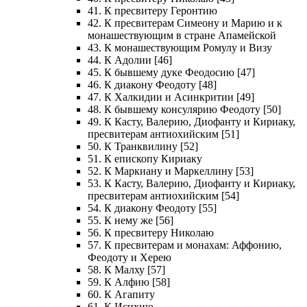
41. К пресвитеру Геронтию
42. К пресвитерам Симеону и Марию и к
монашествующим в стране Апамейской
43. К монашествующим Ромулу и Визу
44. К Адолии [46]
45. К бывшему дуке Феодосию [47]
46. К диакону Феодоту [48]
47. К Халкидии и Асинкритии [49]
48. К бывшему консулярию Феодоту [50]
49. К Касту, Валерию, Диофанту и Кириаку,
пресвитерам антиохийским [51]
50. К Транквилину [52]
51. К епископу Кириаку
52. К Маркиану и Маркеллину [53]
53. К Касту, Валерию, Диофанту и Кириаку,
пресвитерам антиохийским [54]
54. К диакону Феодоту [55]
55. К нему же [56]
56. К пресвитеру Николаю
57. К пресвитерам и монахам: Аффонию,
Феодоту и Херею
58. К Малху [57]
59. К Алфию [58]
60. К Агапиту
61. К Исихию