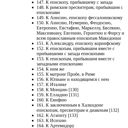
147. К епископу, прибывшему с запада
148. К римским пресвитерам, прибывшим с
епископами
149. К Анисию, епископу фессалоникскому
150. К Анисию, Нумерию, Феодосию,
Евтропию, Евстафию, Маркеллу, Бвсевию,
Максимиану, Евгению, Геронтию и Фирсу и
всем православным епископам Македонии
151. К Александру, епископу коринфскому
152. К епископам, прибывшим вместе с
прибывшими с запада епископами
153. К епископам, прибывшим вместе с
западными епископами
154. К ним же
155. К матроне Пробе, в Риме
156. К Юлиане и находящимся с нею
157. К Италике
158. К Монцию [130]
159. К Елладию [131]
160. К Евифию
161. К заключенным в Халкидоне
епископам, пресвитерам и диаконам [132]
162. К Агапиту [133]
163. К Исихию
164. К Артемидору