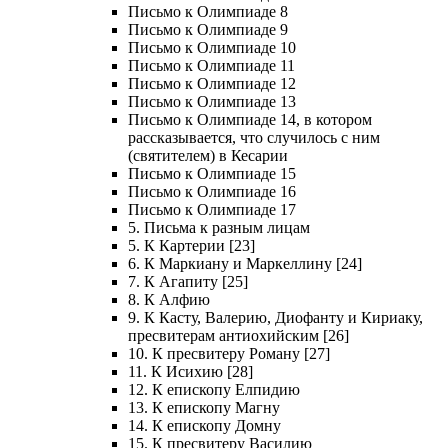
Письмо к Олимпиаде 8
Письмо к Олимпиаде 9
Письмо к Олимпиаде 10
Письмо к Олимпиаде 11
Письмо к Олимпиаде 12
Письмо к Олимпиаде 13
Письмо к Олимпиаде 14, в котором
рассказывается, что случилось с ним
(святителем) в Кесарии
Письмо к Олимпиаде 15
Письмо к Олимпиаде 16
Письмо к Олимпиаде 17
5. Письма к разным лицам
5. К Картерии [23]
6. К Маркиану и Маркеллину [24]
7. К Агапиту [25]
8. К Алфию
9. К Касту, Валерию, Диофанту и Кириаку,
пресвитерам антиохийским [26]
10. К пресвитеру Роману [27]
11. К Исихию [28]
12. К епископу Елпидию
13. К епископу Магну
14. К епископу Домну
15. К пресвитеру Василию