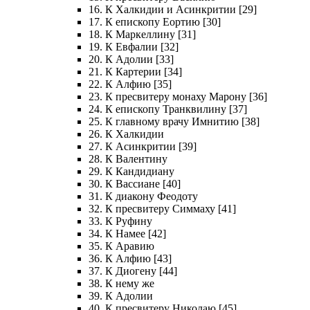
16. К Халкидии и Асинкритии [29]
17. К епископу Еортию [30]
18. К Маркеллину [31]
19. К Евфалии [32]
20. К Адолии [33]
21. К Картерии [34]
22. К Алфию [35]
23. К пресвитеру монаху Марону [36]
24. К епископу Транквилину [37]
25. К главному врачу Имнитию [38]
26. К Халкидии
27. К Асинкритии [39]
28. К Валентину
29. К Кандидиану
30. К Вассиане [40]
31. К диакону Феодоту
32. К пресвитеру Симмаху [41]
33. К Руфину
34. К Намее [42]
35. К Аравию
36. К Алфию [43]
37. К Диогену [44]
38. К нему же
39. К Адолии
40. К пресвитеру Николаю [45]