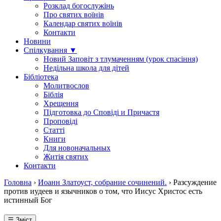
Розклад богослужінь
Про святих воїнів
Календар святих воїнів
Контакти
Новини
Спілкування ▼
Новий Заповіт з тлумаченням (урок спасіння)
Недільна школа для дітей
Бібліотека
Молитвослов
Біблія
Хрещення
Підготовка до Сповіді и Причастя
Проповіді
Статті
Книги
Для новоначальных
Житія святих
Контакти
Головна
›
Иоанн Златоуст, собрание сочинений.
›
Разсуждение
против иудеев и язычников о том, что Иисус Христос есть
истинный Бог
☰ Зміст