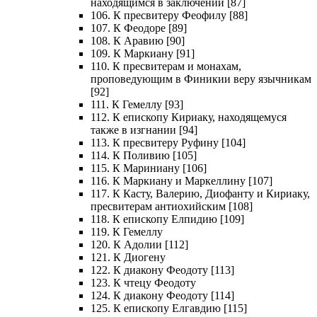
находящимся в заключении [87]
106. К пресвитеру Феофилу [88]
107. К Феодоре [89]
108. К Аравию [90]
109. К Маркиану [91]
110. К пресвитерам и монахам,
проповедующим в Финикии веру язычникам
[92]
111. К Гемеллу [93]
112. К епископу Кириаку, находящемуся
также в изгнании [94]
113. К пресвитеру Руфину [104]
114. К Поливию [105]
115. К Мариниану [106]
116. К Маркиану и Маркеллину [107]
117. К Касту, Валерию, Диофанту и Кириаку,
пресвитерам антиохийским [108]
118. К епископу Елпидию [109]
119. К Гемеллу
120. К Адолии [112]
121. К Диогену
122. К диакону Феодоту [113]
123. К чтецу Феодоту
124. К диакону Феодоту [114]
125. К епископу Елгавдию [115]