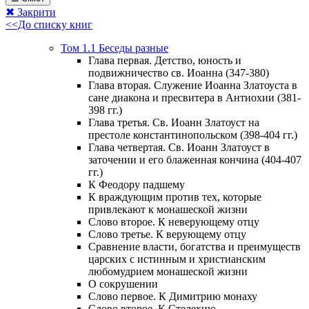
✖ Закрити
<<До списку книг
Том 1.1 Беседы разные
Глава первая. Детство, юность и
подвижничество св. Иоанна (347-380)
Глава вторая. Служение Иоанна Златоуста в
сане диакона и пресвитера в Антиохии (381-
398 гг.)
Глава третья. Св. Иоанн Златоуст на
престоле константинопольском (398-404 гг.)
Глава четвертая. Св. Иоанн Златоуст в
заточении и его блаженная кончина (404-407
гг.)
К Феодору падшему
К враждующим против тех, которые
привлекают к монашеской жизни
Слово второе. К неверующему отцу
Слово третье. К верующему отцу
Сравнение власти, богатства и преимуществ
царских с истинным и христианским
любомудрием монашеской жизни
О сокрушении
Слово первое. К Димитрию монаху
Слово второе. К Стелехию