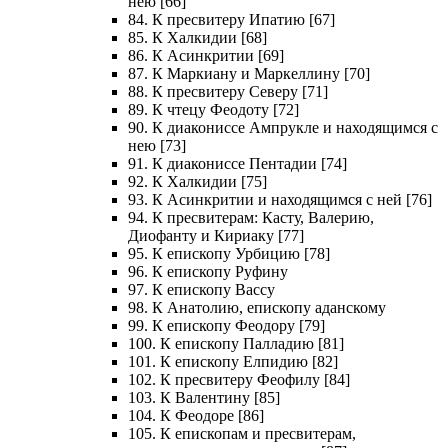
нею [66]
84. К пресвитеру Ипатию [67]
85. К Халкидии [68]
86. К Асинкритии [69]
87. К Маркиану и Маркеллину [70]
88. К пресвитеру Северу [71]
89. К чтецу Феодоту [72]
90. К диакониссе Ампрукле и находящимся с
нею [73]
91. К диакониссе Пентадии [74]
92. К Халкидии [75]
93. К Асинкритии и находящимся с ней [76]
94. К пресвитерам: Касту, Валерию,
Диофанту и Кириаку [77]
95. К епископу Урбицию [78]
96. К епископу Руфину
97. К епископу Вассу
98. К Анатолию, епископу аданскому
99. К епископу Феодору [79]
100. К епископу Палладию [81]
101. К епископу Елпидию [82]
102. К пресвитеру Феофилу [84]
103. К Валентину [85]
104. К Феодоре [86]
105. К епископам и пресвитерам,