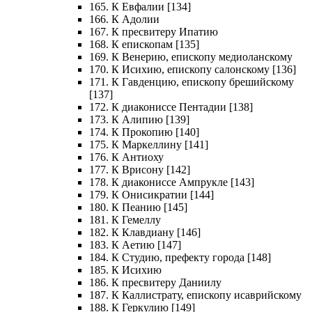
165. К Евфалии [134]
166. К Адолии
167. К пресвитеру Ипатию
168. К епископам [135]
169. К Венерию, епископу медиоланскому
170. К Исихию, епископу салонскому [136]
171. К Гавденцию, епископу брешийскому
[137]
172. К диакониссе Пентадии [138]
173. К Алипию [139]
174. К Прокопию [140]
175. К Маркеллину [141]
176. К Антиоху
177. К Врисону [142]
178. К диакониссе Ампрукле [143]
179. К Онисикратии [144]
180. К Пеанию [145]
181. К Гемеллу
182. К Клавдиану [146]
183. К Аетию [147]
184. К Студию, префекту города [148]
185. К Исихию
186. К пресвитеру Даниилу
187. К Каллистрату, епископу исаврийскому
188. К Геркулию [149]