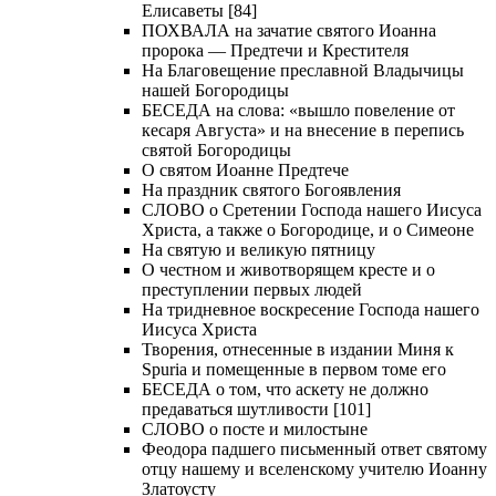
Елисаветы [84]
ПОХВАЛА на зачатие святого Иоанна
пророка — Предтечи и Крестителя
На Благовещение преславной Владычицы
нашей Богородицы
БЕСЕДА на слова: «вышло повеление от
кесаря Августа» и на внесение в перепись
святой Богородицы
О святом Иоанне Предтече
На праздник святого Богоявления
СЛОВО о Сретении Господа нашего Иисуса
Христа, а также о Богородице, и о Симеоне
На святую и великую пятницу
О честном и животворящем кресте и о
преступлении первых людей
На тридневное воскресение Господа нашего
Иисуса Христа
Творения, отнесенные в издании Миня к
Spuria и помещенные в первом томе его
БЕСЕДА о том, что аскету не должно
предаваться шутливости [101]
СЛОВО о посте и милостыне
Феодора падшего письменный ответ святому
отцу нашему и вселенскому учителю Иоанну
Златоусту