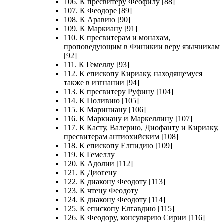
106. К пресвитеру Феофилу [88]
107. К Феодоре [89]
108. К Аравию [90]
109. К Маркиану [91]
110. К пресвитерам и монахам,
проповедующим в Финикии веру язычникам
[92]
111. К Гемеллу [93]
112. К епископу Кириаку, находящемуся
также в изгнании [94]
113. К пресвитеру Руфину [104]
114. К Поливию [105]
115. К Мариниану [106]
116. К Маркиану и Маркеллину [107]
117. К Касту, Валерию, Диофанту и Кириаку,
пресвитерам антиохийским [108]
118. К епископу Елпидию [109]
119. К Гемеллу
120. К Адолии [112]
121. К Диогену
122. К диакону Феодоту [113]
123. К чтецу Феодоту
124. К диакону Феодоту [114]
125. К епископу Елгавдию [115]
126. К Феодору, консулярию Сирии [116]