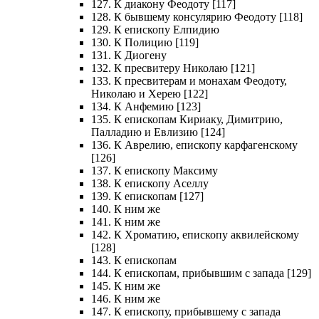
127. К диакону Феодоту [117]
128. К бывшему консулярию Феодоту [118]
129. К епископу Елпидию
130. К Полицию [119]
131. К Диогену
132. К пресвитеру Николаю [121]
133. К пресвитерам и монахам Феодоту,
Николаю и Херею [122]
134. К Анфемию [123]
135. К епископам Кириаку, Димитрию,
Палладию и Евлизию [124]
136. К Аврелию, епископу карфагенскому
[126]
137. К епископу Максиму
138. К епископу Аселлу
139. К епископам [127]
140. К ним же
141. К ним же
142. К Хроматию, епископу аквилейскому
[128]
143. К епископам
144. К епископам, прибывшим с запада [129]
145. К ним же
146. К ним же
147. К епископу, прибывшему с запада