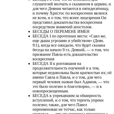
слушателей молчать о сказанном в церкви, и
для чего Деяния читаются в пятидесятницу,
и почему Христос по воскресении являлся
не всем, и о том, что яснее лицезрения Он
представил доказательства воскресения
посредством знамений апостолов.
БЕСЕДЫ О ПЕРЕМЕНЕ ИМЕН
БЕСЕДА I по прочтении места: «Савл же,
еще дыша угрозами и убийством» (Деян.
9:1), когда все ожидали, что будет сказана
беседа на начало 9 гл. Деяний, — о том, что
призвание Павла есть доказательство
воскресения
БЕСЕДА II к роптавшим на
продолжительность поучений и к тем,
которые недовольны были краткостью их; об
имени Савла и Павла, и о том, для чего
первый человек назван был Адамом, — что
это было полезно и благотворно, — и к
новопросвещенным.
БЕСЕДА к упрекавшим за обширность
вступлений, и о том, что терпеть упреки
полезно; также, для чего Павел
переименован не тотчас, как только
уверовал, — что эта перемена произошла с