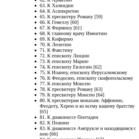
63. К Халкидии
64. К Асинкритии
65. К пресвитеру Роману [59]
66. К Гемеллу [60]
67. К Фирмину [61]
68. К главному врачу Имнитию
69. К Кифирию
70. К Леонтию
71. К Фавстину
72. К епископу Люцию
73. К епископу Марию
74. К епископу Евлогию [62]
75. К Иоанну, епископу Иерусалимскому
76. К Феодосию, епископу скифопольскому
77. К епископу Моисею
78. К пресвитеру Роману [63]
79. К пресвитеру Моисею [64]
80. К пресвитерам монахам: Аффонию,
Феодоту, Херею и ко всему вашему братству
[65]
81. К диакониссе Пентадии
82. К Пеанию
83. К диакониссе Ампрукле и находящимся с
нею [66]