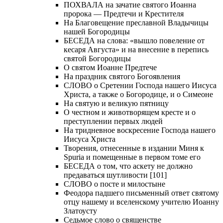
ПОХВАЛА на зачатие святого Иоанна
пророка — Предтечи и Крестителя
На Благовещение преславной Владычицы
нашей Богородицы
БЕСЕДА на слова: «вышло повеление от
кесаря Августа» и на внесение в перепись
святой Богородицы
О святом Иоанне Предтече
На праздник святого Богоявления
СЛОВО о Сретении Господа нашего Иисуса
Христа, а также о Богородице, и о Симеоне
На святую и великую пятницу
О честном и животворящем кресте и о
преступлении первых людей
На тридневное воскресение Господа нашего
Иисуса Христа
Творения, отнесенные в издании Миня к
Spuria и помещенные в первом томе его
БЕСЕДА о том, что аскету не должно
предаваться шутливости [101]
СЛОВО о посте и милостыне
Феодора падшего письменный ответ святому
отцу нашему и вселенскому учителю Иоанну
Златоусту
Седьмое слово о священстве