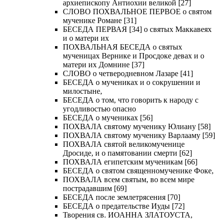
архиепископу Антиохии великой [27]
СЛОВО ПОХВАЛЬНОЕ ПЕРВОЕ о святом
мученике Романе [31]
БЕСЕДА ПЕРВАЯ [34] о святых Маккавеях
и о матери их
ПОХВАЛЬНАЯ БЕСЕДА о святых
мученицах Вернике и Просдоке девах и о
матери их Домнине [37]
СЛОВО о четверодневном Лазаре [41]
БЕСЕДА о мучениках и о сокрушении и
милостыне,
БЕСЕДА о том, что говорить к народу с
угодливостью опасно
БЕСЕДА о мучениках [56]
ПОХВАЛА святому мученику Юлиану [58]
ПОХВАЛА святому мученику Варлааму [59]
ПОХВАЛА святой великомученице
Дросиде, и о памятовании смерти [62]
ПОХВАЛА египетским мученикам [66]
БЕСЕДА о святом священномученике Фоке,
ПОХВАЛА всем святым, во всем мире
пострадавшим [69]
БЕСЕДА после землетрясения [70]
БЕСЕДА о предательстве Иуды [72]
Творения св. ИОАННА ЗЛАТОУСТА,