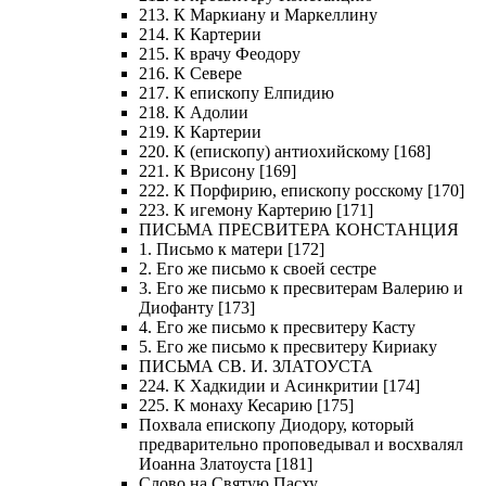
213. К Маркиану и Маркеллину
214. К Картерии
215. К врачу Феодору
216. К Севере
217. К епископу Елпидию
218. К Адолии
219. К Картерии
220. К (епископу) антиохийскому [168]
221. К Врисону [169]
222. К Порфирию, епископу росскому [170]
223. К игемону Картерию [171]
ПИСЬМА ПРЕСВИТЕРА КОНСТАНЦИЯ
1. Письмо к матери [172]
2. Его же письмо к своей сестре
3. Его же письмо к пресвитерам Валерию и
Диофанту [173]
4. Его же письмо к пресвитеру Касту
5. Его же письмо к пресвитеру Кириаку
ПИСЬМА СВ. И. ЗЛАТОУСТА
224. К Хадкидии и Асинкритии [174]
225. К монаху Кесарию [175]
Похвала епископу Диодору, который
предварительно проповедывал и восхвалял
Иоанна Златоуста [181]
Слово на Святую Пасху