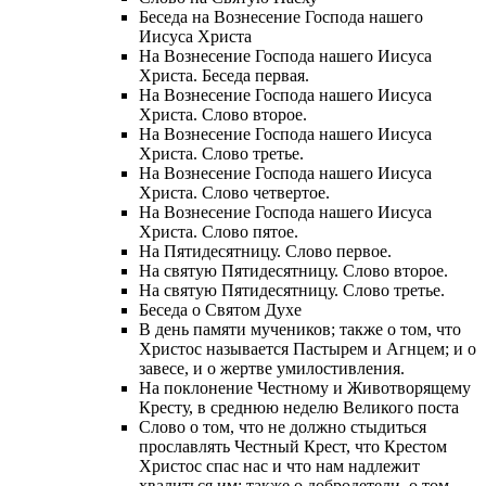
Беседа на Вознесение Господа нашего
Иисуса Христа
На Вознесение Господа нашего Иисуса
Христа. Беседа первая.
На Вознесение Господа нашего Иисуса
Христа. Слово второе.
На Вознесение Господа нашего Иисуса
Христа. Слово третье.
На Вознесение Господа нашего Иисуса
Христа. Слово четвертое.
На Вознесение Господа нашего Иисуса
Христа. Слово пятое.
На Пятидесятницу. Слово первое.
На святую Пятидесятницу. Слово второе.
На святую Пятидесятницу. Слово третье.
Беседа о Святом Духе
В день памяти мучеников; также о том, что
Христос называется Пастырем и Агнцем; и о
завесе, и о жертве умилостивления.
На поклонение Честному и Животворящему
Кресту, в среднюю неделю Великого поста
Слово о том, что не должно стыдиться
прославлять Честный Крест, что Крестом
Христос спас нас и что нам надлежит
хвалиться им; также о добродетели, о том,