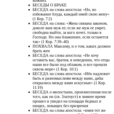
Божиих
БЕСЕДЫ О БРАКЕ
БЕСЕДА на слова апостола: «Но, во
избежание блуда, каждый имей свою жену»
(1 Кор. 7:2)
БЕСЕДА на слова: «Жена связана законом,
доколе жив муж ее; если же муж ее умрет,
свободна выйти, за кого хочет, только в
Господе. Но она блаженнее, если останется
так» (1 Кор. 7:39–40)
ПОХВАЛА Максиму, и о том, каких должно
брать жен
БЕСЕДА на слова апостола: «Не хочу
оставить вас, братия, в неведении, что отцы
наши все были под облаком, и все прошли
сквозь море» (1 Кор. 10:1)
БЕСЕДА на слова апостола: «Ибо надлежит
быть и разномыслиям между вами, дабы
открылись между вами искусные» (1 Кор.
11:19)
БЕСЕДА о милостыни, произнесенная после
того, как он (св. Златоуст) в зимнее время
прошел и увидел на площади бедных и
нищих, лежащих без призрения
БЕСЕДА на слова апостола: «имея тот же