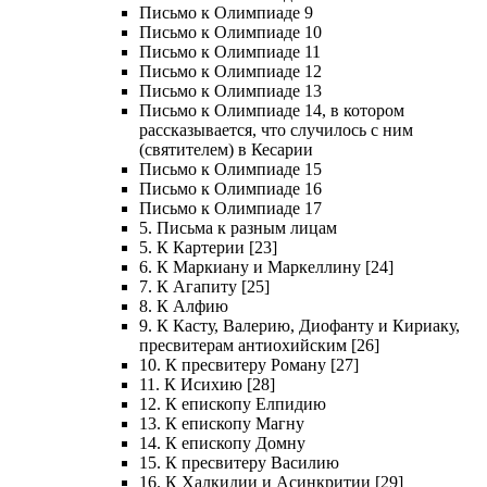
Письмо к Олимпиаде 9
Письмо к Олимпиаде 10
Письмо к Олимпиаде 11
Письмо к Олимпиаде 12
Письмо к Олимпиаде 13
Письмо к Олимпиаде 14, в котором
рассказывается, что случилось с ним
(святителем) в Кесарии
Письмо к Олимпиаде 15
Письмо к Олимпиаде 16
Письмо к Олимпиаде 17
5. Письма к разным лицам
5. К Картерии [23]
6. К Маркиану и Маркеллину [24]
7. К Агапиту [25]
8. К Алфию
9. К Касту, Валерию, Диофанту и Кириаку,
пресвитерам антиохийским [26]
10. К пресвитеру Роману [27]
11. К Исихию [28]
12. К епископу Елпидию
13. К епископу Магну
14. К епископу Домну
15. К пресвитеру Василию
16. К Халкидии и Асинкритии [29]