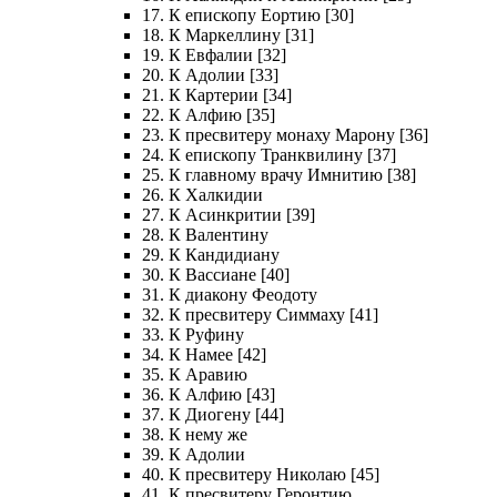
17. К епископу Еортию [30]
18. К Маркеллину [31]
19. К Евфалии [32]
20. К Адолии [33]
21. К Картерии [34]
22. К Алфию [35]
23. К пресвитеру монаху Марону [36]
24. К епископу Транквилину [37]
25. К главному врачу Имнитию [38]
26. К Халкидии
27. К Асинкритии [39]
28. К Валентину
29. К Кандидиану
30. К Вассиане [40]
31. К диакону Феодоту
32. К пресвитеру Симмаху [41]
33. К Руфину
34. К Намее [42]
35. К Аравию
36. К Алфию [43]
37. К Диогену [44]
38. К нему же
39. К Адолии
40. К пресвитеру Николаю [45]
41. К пресвитеру Геронтию