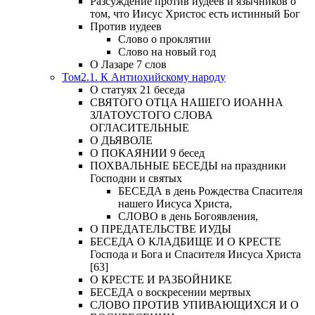
Разсуждение против иудеев и язычников о
том, что Иисус Христос есть истинный Бог
Против иудеев
Слово о проклятии
Слово на новый год
О Лазаре 7 слов
Том2.1. К Антиохийскому народу
О статуях 21 беседа
СВЯТОГО ОТЦА НАШЕГО ИОАННА
ЗЛАТОУСТОГО СЛОВА
ОГЛАСИТЕЛЬНЫЕ
О ДЬЯВОЛЕ
О ПОКАЯНИИ 9 бесед
ПОХВАЛЬНЫЕ БЕСЕДЫ на праздники
Господни и святых
БЕСЕДА в день Рождества Спасителя
нашего Иисуса Христа,
СЛОВО в день Богоявления,
О ПРЕДАТЕЛЬСТВЕ ИУДЫ
БЕСЕДА О КЛАДБИЩЕ И О КРЕСТЕ
Господа и Бога и Спасителя Иисуса Христа
[63]
О КРЕСТЕ И РАЗБОЙНИКЕ
БЕСЕДА о воскресении мертвых
СЛОВО ПРОТИВ УПИВАЮЩИХСЯ И О