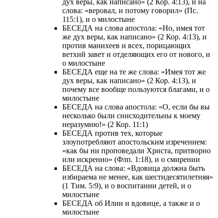
дух веры, как написано» (2 Кор. 4:13), и на
слова: «веровал, и потому говорил» (Пс.
115:1), и о милостыне
БЕСЕДА на слова апостола: «Но, имея тот
же дух веры, как написано» (2 Кор. 4:13), и
против манихеев и всех, порицающих
ветхий завет и отделяющих его от нового, и
о милостыне
БЕСЕДА еще на те же слова: «Имея тот же
дух веры, как написано» (2 Кор. 4:13), и
почему все вообще пользуются благами, и о
милостыне
БЕСЕДА на слова апостола: «О, если бы вы
несколько были снисходительны к моему
неразумию!» (2 Кор. 11:1)
БЕСЕДА против тех, которые
злоупотребляют апостольским изречением:
«как бы ни проповедали Христа, притворно
или искренно» (Флп. 1:18), и о смирении
БЕСЕДА на слова: «Вдовица должна быть
избираема не менее, как шестидесятилетняя»
(1 Тим. 5:9), и о воспитании детей, и о
милостыне
БЕСЕДА об Илии и вдовице, а также и о
милостыне