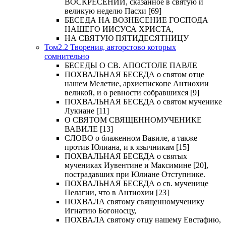
ВОСКРЕСЕНИИ, сказанное в святую и
великую неделю Пасхи [69]
БЕСЕДА НА ВОЗНЕСЕНИЕ ГОСПОДА
НАШЕГО ИИСУСА ХРИСТА,
НА СВЯТУЮ ПЯТИДЕСЯТНИЦУ
Том2.2 Творения, авторстово которых
сомнительно
БЕСЕДЫ О СВ. АПОСТОЛЕ ПАВЛЕ
ПОХВАЛЬНАЯ БЕСЕДА о святом отце
нашем Мелетие, архиепископе Антиохии
великой, и о ревности собравшихся [9]
ПОХВАЛЬНАЯ БЕСЕДА о святом мученике
Лукиане [11]
О СВЯТОМ СВЯЩЕННОМУЧЕНИКЕ
ВАВИЛЕ [13]
СЛОВО о блаженном Вавиле, а также
против Юлиана, и к язычникам [15]
ПОХВАЛЬНАЯ БЕСЕДА о святых
мучениках Иувентине и Максимине [20],
пострадавших при Юлиане Отступнике.
ПОХВАЛЬНАЯ БЕСЕДА о св. мученице
Пелагии, что в Антиохии [23]
ПОХВАЛА святому священномученику
Игнатию Богоносцу,
ПОХВАЛА святому отцу нашему Евстафию,