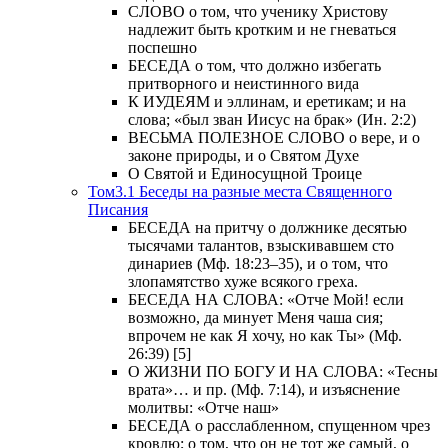
СЛОВО о том, что ученику Христову
надлежит быть кротким и не гневаться
поспешно
БЕСЕДА о том, что должно избегать
притворного и неистинного вида
К ИУДЕЯМ и эллинам, и еретикам; и на
слова; «был зван Иисус на брак» (Ин. 2:2)
ВЕСЬМА ПОЛЕЗНОЕ СЛОВО о вере, и о
законе природы, и о Святом Духе
О Святой и Единосущной Троице
Том3.1 Беседы на разные места Священного
Писания
БЕСЕДА на притчу о должнике десятью
тысячами талантов, взыскивавшем сто
динариев (Мф. 18:23–35), и о том, что
злопамятство хуже всякого греха.
БЕСЕДА НА СЛОВА: «Отче Мой! если
возможно, да минует Меня чаша сия;
впрочем не как Я хочу, но как Ты» (Мф.
26:39) [5]
О ЖИЗНИ ПО БОГУ И НА СЛОВА: «Тесны
врата»… и пр. (Мф. 7:14), и изъяснение
молитвы: «Отче наш»
БЕСЕДА о расслабленном, спущенном чрез
кровлю; о том, что он не тот же самый, о