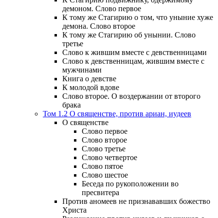
демоном. Слово первое
К тому же Стагирию о том, что уныние хуже
демона. Слово второе
К тому же Стагирию об унынии. Слово
третье
Слово к жившим вместе с девственницами
Слово к девственницам, жившим вместе с
мужчинами
Книга о девстве
К молодой вдове
Слово второе. О воздержании от второго
брака
Том 1.2 О священстве, против ариан, иудеев
О священстве
Слово первое
Слово второе
Слово третье
Слово четвертое
Слово пятое
Слово шестое
Беседа по рукоположении во
пресвитера
Против аномеев не признававших божество
Христа