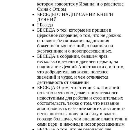
котором говорится у Иоанна; и о равенстве
Сына с Отцом
БЕСЕДЫ О НАДПИСАНИИ КНИГИ
ДЕЯНИЙ
Ι Беседа
БЕСЕДА о тех, которые не пришли в
церковное собрание; о том, что не должно
оставлять без внимания надписания
божественных писаний; о надписи на
жертвеннике и о новопросвещенных.
БЕСЕДА в собрании, бывшем чрез
несколько времени в древней церкви, на
надписание Деяний Апостольских, и о том,
что добродетельная жизнь полезнее
знамений и чудес, и чем отличается
деятельность от знамений
БЕСЕДА О том, что чтение Св. Писаний
полезно и что оно делает внимательного
недоступным для рабства и стеснительных
обстоятельств, также о том, что название
апостолов есть название многих достоинств
и что апостолы получили силу и власть
гораздо большую, чем внешние властители и
сами цари, и наконец к новопросвещенным.
БЕСЕДА о том, что не безопасно для