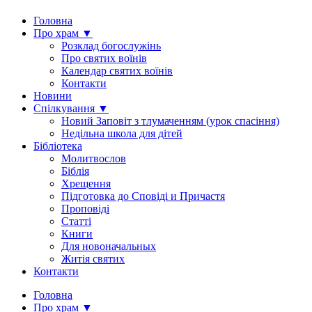
Головна
Про храм ▼
Розклад богослужінь
Про святих воїнів
Календар святих воїнів
Контакти
Новини
Спілкування ▼
Новий Заповіт з тлумаченням (урок спасіння)
Недільна школа для дітей
Бібліотека
Молитвослов
Біблія
Хрещення
Підготовка до Сповіді и Причастя
Проповіді
Статті
Книги
Для новоначальных
Житія святих
Контакти
Головна
Про храм ▼