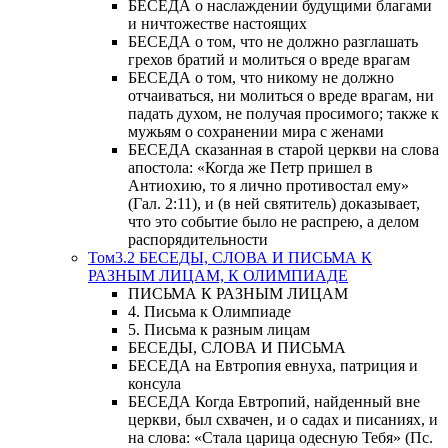
БЕСЕДА о наслаждении будущими благами
и ничтожестве настоящих
БЕСЕДА о том, что не должно разглашать
грехов братий и молиться о вреде врагам
БЕСЕДА о том, что никому не должно
отчаиваться, ни молиться о вреде врагам, ни
падать духом, не получая просимого; также к
мужьям о сохранении мира с женами
БЕСЕДА сказанная в старой церкви на слова
апостола: «Когда же Петр пришел в
Антиохию, то я лично противостал ему»
(Гал. 2:11), и (в ней святитель) доказывает,
что это событие было не распрею, а делом
распорядительности
Том3.2 БЕСЕДЫ, СЛОВА И ПИСЬМА К
РАЗНЫМ ЛИЦАМ, К ОЛИМПИАДЕ
ПИСЬМА К РАЗНЫМ ЛИЦАМ
4. Письма к Олимпиаде
5. Письма к разным лицам
БЕСЕДЫ, СЛОВА И ПИСЬМА
БЕСЕДА на Евтропия евнуха, патриция и
консула
БЕСЕДА Когда Евтропий, найденный вне
церкви, был схвачен, и о садах и писаниях, и
на слова: «Стала царица одесную Тебя» (Пс.