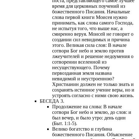
поста, представляющего самое лучшее
время для церковных поучений из
божественного Писания. Начальные
слова первой книги Моисея нужно
принимать, как слова самого Господа,
не испытуя того, что выше нас, а
смиренно веруя. Моисей не говорит о
создании сил невидимых и причина
этого. Великая сила слов: В начале
сотвори Бог небо и землю против
лжеучителей и решение недоумения о
сотворении вселенной из
несуществующего. Почему
первозданная земля названа
невидимой и неустроенною?
Христианин должен не только знать и
сохранять истинное учение веры, но и
устроять согласно с ними свою жизнь.
БЕСЕДА 3.
Продолжение на слова: В начале
сотвори Бог небо и землю, до слов: и
был вечер, и было утро: день один
(Быт. 1:1-5).
Велико богатство и глубина
божественного Писания. Объяснение