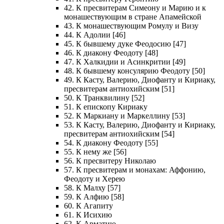
42. К пресвитерам Симеону и Марию и к
монашествующим в стране Апамейской
43. К монашествующим Ромулу и Визу
44. К Адолии [46]
45. К бывшему дуке Феодосию [47]
46. К диакону Феодоту [48]
47. К Халкидии и Асинкритии [49]
48. К бывшему консулярию Феодоту [50]
49. К Касту, Валерию, Диофанту и Кириаку,
пресвитерам антиохийским [51]
50. К Транквилину [52]
51. К епископу Кириаку
52. К Маркиану и Маркеллину [53]
53. К Касту, Валерию, Диофанту и Кириаку,
пресвитерам антиохийским [54]
54. К диакону Феодоту [55]
55. К нему же [56]
56. К пресвитеру Николаю
57. К пресвитерам и монахам: Аффонию,
Феодоту и Херею
58. К Малху [57]
59. К Алфию [58]
60. К Агапиту
61. К Исихию
62. К Арматию