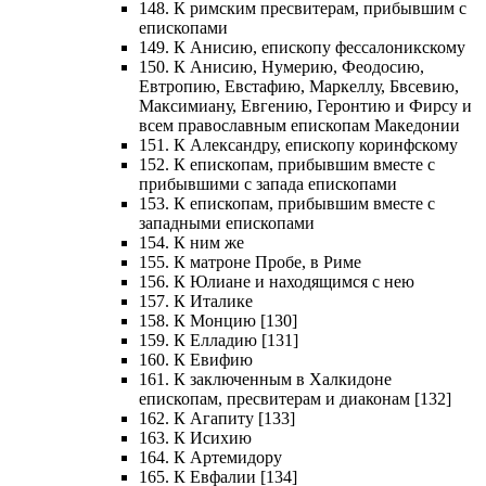
148. К римским пресвитерам, прибывшим с
епископами
149. К Анисию, епископу фессалоникскому
150. К Анисию, Нумерию, Феодосию,
Евтропию, Евстафию, Маркеллу, Бвсевию,
Максимиану, Евгению, Геронтию и Фирсу и
всем православным епископам Македонии
151. К Александру, епископу коринфскому
152. К епископам, прибывшим вместе с
прибывшими с запада епископами
153. К епископам, прибывшим вместе с
западными епископами
154. К ним же
155. К матроне Пробе, в Риме
156. К Юлиане и находящимся с нею
157. К Италике
158. К Монцию [130]
159. К Елладию [131]
160. К Евифию
161. К заключенным в Халкидоне
епископам, пресвитерам и диаконам [132]
162. К Агапиту [133]
163. К Исихию
164. К Артемидору
165. К Евфалии [134]