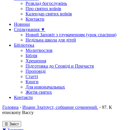
Розклад богослужінь
Про святих воїнів
Календар святих воїнів
Контакти
Новини
Спілкування ▼
Новий Заповіт з тлумаченням (урок спасіння)
Недільна школа для дітей
Бібліотека
Молитвослов
Біблія
Хрещення
Підготовка до Сповіді и Причастя
Проповіді
Статті
Книги
Для новоначальных
Житія святих
Контакти
Головна
›
Иоанн Златоуст, собрание сочинений.
›
97. К
епископу Вассу
☰ Зміст
✖ Закрити