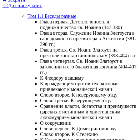
<<До списку книг
Том 1.1 Беседы разные
Глава первая. Детство, юность и
подвижничество св. Иоанна (347-380)
Глава вторая. Служение Иоанна Златоуста в
сане диакона и пресвитера в Антиохии (381-
398 гг.)
Глава третья. Св. Иоанн Златоуст на
престоле константинопольском (398-404 гг.)
Глава четвертая. Св. Иоанн Златоуст в
заточении и его блаженная кончина (404-407
гг.)
К Феодору падшему
К враждующим против тех, которые
привлекают к монашеской жизни
Слово второе. К неверующему отцу
Слово третье. К верующему отцу
Сравнение власти, богатства и преимуществ
царских с истинным и христианским
любомудрием монашеской жизни
О сокрушении
Слово первое. К Димитрию монаху
Слово второе. К Стелехию
К Стагирию подвижнику, одержимому