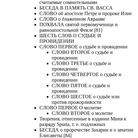
считаемые сомнительными
БЕСЕДА В ПАМЯТЬ СВ. ВАССА
СЛОВО об апостоле Петре и пророке Илие
СЛОВО о блаженном Аврааме
ПОХВАЛА святой первомученице и
равноапостольной Фекле [81]
ШЕСТЬ СЛОВ О СУДЬБЕ И
ПРОВИДЕНИИ
СЛОВО ПЕРВОЕ о судьбе и провидении
СЛОВО ВТОРОЕ о судьбе и
провидении
СЛОВО ТРЕТЬЕ о судьбе и
провидении
СЛОВО ЧЕТВЕРТОЕ о судьбе и
провидении
СЛОВО ПЯТОЕ о судьбе и
провидении
СЛОВО ШЕСТОЕ о судьбе или
против прожорливости
СЛОВО ПЕРВОЕ О молитве
СЛОВО ВТОРОЕ о молитве
Творения, отнесенные в издании Миня к
разряду Spuria, т. е. подложных
БЕСЕДА о пророчестве Захарии и о зачатии
Елисаветы [84]