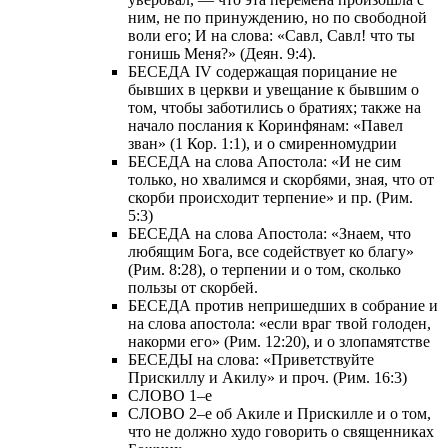
ним, не по принуждению, но по свободной
воли его; И на слова: «Савл, Савл! что ты
гонишь Меня?» (Деян. 9:4).
БЕСЕДА IV содержащая порицание не
бывших в церкви и увещание к бывшим о
том, чтобы заботились о братиях; также на
начало послания к Коринфянам: «Павел
зван» (1 Кор. 1:1), и о смиренномудрии
БЕСЕДА на слова Апостола: «И не сим
только, но хвалимся и скорбями, зная, что от
скорби происходит терпение» и пр. (Рим.
5:3)
БЕСЕДА на слова Апостола: «Знаем, что
любящим Бога, все содействует ко благу»
(Рим. 8:28), о терпении и о том, сколько
пользы от скорбей.
БЕСЕДА против непришедших в собрание и
на слова апостола: «если враг твой голоден,
накорми его» (Рим. 12:20), и о злопамятстве
БЕСЕДЫ на слова: «Приветствуйте
Прискиллу и Акилу» и проч. (Рим. 16:3)
СЛОВО 1–е
СЛОВО 2–е об Акиле и Прискилле и о том,
что не должно худо говорить о священниках