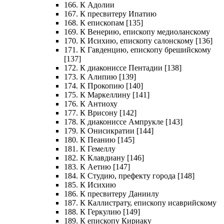
166. К Адолии
167. К пресвитеру Ипатию
168. К епископам [135]
169. К Венерию, епископу медиоланскому
170. К Исихию, епископу салонскому [136]
171. К Гавденцию, епископу брешийскому
[137]
172. К диакониссе Пентадии [138]
173. К Алипию [139]
174. К Прокопию [140]
175. К Маркеллину [141]
176. К Антиоху
177. К Врисону [142]
178. К диакониссе Ампрукле [143]
179. К Онисикратии [144]
180. К Пеанию [145]
181. К Гемеллу
182. К Клавдиану [146]
183. К Аетию [147]
184. К Студию, префекту города [148]
185. К Исихию
186. К пресвитеру Даниилу
187. К Каллистрату, епископу исаврийскому
188. К Геркулию [149]
189. К епископу Кириаку