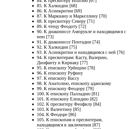
84. К пресвитеру Ипатию [67]
85. К Халкидии [68]
86. К Асинкритии [69]
87. К Маркиану и Маркеллину [70]
88. К пресвитеру Северу [71]
89. К чтецу Феодоту [72]
90. К диакониссе Ампрукле и находящимся с
нею [73]
91. К диакониссе Пентадии [74]
92. К Халкидии [75]
93. К Асинкритии и находящимся с ней [76]
94. К пресвитерам: Касту, Валерию,
Диофанту и Кириаку [77]
95. К епископу Урбицию [78]
96. К епископу Руфину
97. К епископу Вассу
98. К Анатолию, епископу аданскому
99. К епископу Феодору [79]
100. К епископу Палладию [81]
101. К епископу Елпидию [82]
102. К пресвитеру Феофилу [84]
103. К Валентину [85]
104. К Феодоре [86]
105. К епископам и пресвитерам,
находящимся в заключении [87]