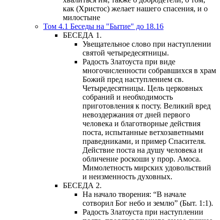
как (Христос) желает нашего спасения, и о
милостыне
Том 4.1 Беседы на "Бытие" до 18.16
БЕСЕДА 1.
Увещательное слово при наступлении
святой четыредесятницы.
Радость Златоуста при виде
многочисленности собравшихся в храм
Божий пред наступлением св.
Четыредесятницы. Цель церковных
собраний и необходимость
приготовления к посту. Великий вред
невоздержания от дней первого
человека и благотворные действия
поста, испытанные ветхозаветными
праведниками, и пример Спасителя.
Действие поста на душу человека и
обличение роскоши у прор. Амоса.
Мимолетность мирских удовольствий
и неизменность духовных.
БЕСЕДА 2.
На начало творения: “В начале
сотворил Бог небо и землю” (Быт. 1:1).
Радость Златоуста при наступлении