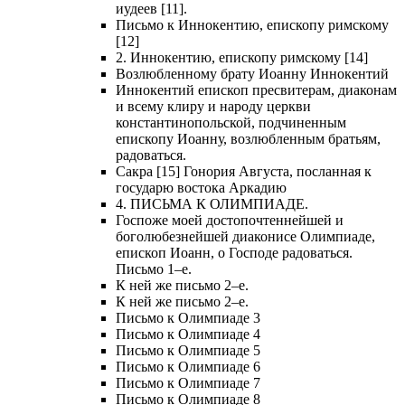
иудеев [11].
Письмо к Иннокентию, епископу римскому
[12]
2. Иннокентию, епископу римскому [14]
Возлюбленному брату Иоанну Иннокентий
Иннокентий епископ пресвитерам, диаконам
и всему клиру и народу церкви
константинопольской, подчиненным
епископу Иоанну, возлюбленным братьям,
радоваться.
Сакра [15] Гонория Августа, посланная к
государю востока Аркадию
4. ПИСЬМА К ОЛИМПИАДЕ.
Госпоже моей достопочтеннейшей и
боголюбезнейшей диаконисе Олимпиаде,
епископ Иоанн, о Господе радоваться.
Письмо 1–е.
К ней же письмо 2–е.
К ней же письмо 2–е.
Письмо к Олимпиаде 3
Письмо к Олимпиаде 4
Письмо к Олимпиаде 5
Письмо к Олимпиаде 6
Письмо к Олимпиаде 7
Письмо к Олимпиаде 8