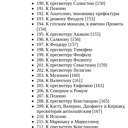
190. К пресвитеру Салюстию [150]
191. К Пеанию
192. К Анатолию, чиновнику префектуры
193. К диакону Феодулу [153]
194. К готским монахам, в имении Промота
[154]
195. К пресвитеру Акакию [155]
196. К Салвиону [156]
197. К Феодору [157]
198. К пресвитеру Тимофею
199. К пресвитеру Феофилу
200. К пресвитеру Филиппу
201. К пресвитеру Севастиану [159]
202. К пресвитеру Пелагию
203. К Музонию [160]
204. К Валентину [161]
205. К пресвитеру Евфимию [163]
206. К Северине и Ромуле
207. К Пеанию
208. К пресвитеру Констанцию [165]
209. К Касту, Валерию, Диофанту и Кириаку,
пресвитерам антиохийским [167]
210. К Исихию
211. К Маркиану и Маркеллину
212. К пресвитеру Констанцию