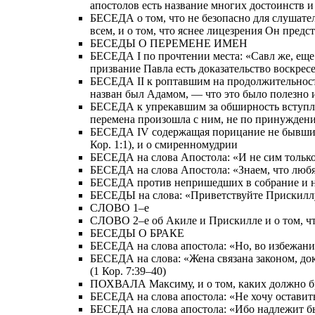
апостолов есть название многих достоинств 
БЕСЕДА о том, что не безопасно для слушател
всем, и о том, что яснее лицезрения Он пред
БЕСЕДЫ О ПЕРЕМЕНЕ ИМЕН
БЕСЕДА I по прочтении места: «Савл же, еще д
призвание Павла есть доказательство воскрес
БЕСЕДА II к роптавшим на продолжительность
назван был Адамом, — что это было полезно 
БЕСЕДА к упрекавшим за обширность вступлени
перемена произошла с ним, не по принуждению
БЕСЕДА IV содержащая порицание не бывших в
Кор. 1:1), и о смиренномудрии
БЕСЕДА на слова Апостола: «И не сим только, 
БЕСЕДА на слова Апостола: «Знаем, что любящи
БЕСЕДА против непришедших в собрание и на с
БЕСЕДЫ на слова: «Приветствуйте Прискиллу 
СЛОВО 1–е
СЛОВО 2–е об Акиле и Прискилле и о том, ч
БЕСЕДЫ О БРАКЕ
БЕСЕДА на слова апостола: «Но, во избежание
БЕСЕДА на слова: «Жена связана законом, доко
(1 Кор. 7:39–40)
ПОХВАЛА Максиму, и о том, каких должно б
БЕСЕДА на слова апостола: «Не хочу оставить 
БЕСЕДА на слова апостола: «Ибо надлежит бы