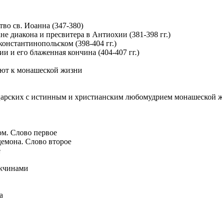
тво св. Иоанна (347-380)
не диакона и пресвитера в Антиохии (381-398 гг.)
 константинопольском (398-404 гг.)
ии и его блаженная кончина (404-407 гг.)
ают к монашеской жизни
 царских с истинным и христианским любомудрием монашеской 
м. Слово первое
демона. Слово второе
е
ужчинами
а