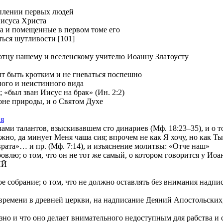
уплении первых людей
Иисуса Христа
ia и помещенные в первом томе его
ться шутливости [101]
отцу нашему и вселенскому учителю Иоанну Златоусту
т быть кротким и не гневаться поспешно
ного и неистинного вида
 «был зван Иисус на брак» (Ин. 2:2)
е природы, и о Святом Духе
ия
и талантов, взыскивавшем сто динариев (Мф. 18:23–35), и о том
 да минует Меня чаша сия; впрочем не как Я хочу, но как Ты» 
»… и пр. (Мф. 7:14), и изъяснение молитвы: «Отче наш»
лю; о том, что он не тот же самый, о котором говорится у Иоа
ИЙ
е собрание; о том, что не должно оставлять без внимания надп
ремени в древней церкви, на надписание Деяний Апостольских, и
о и что оно делает внимательного недоступным для рабства и с