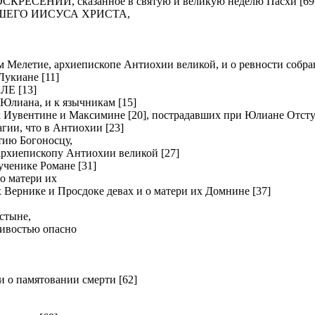
ЕНИИ, сказанное в святую и великую неделю Пасхи [69
ШЕГО ИИСУСА ХРИСТА,
летие, архиепископе Антиохии великой, и о ревности собрав
киане [11]
Е [13]
Юлиана, и к язычникам [15]
вентине и Максимине [20], пострадавших при Юлиане Отсту
и, что в Антиохии [23]
ию Богоносцу,
хиепископу Антиохии великой [27]
нике Романе [31]
о матери их
рнике и Просдоке девах и о матери их Домнине [37]
стыне,
ливостью опасно
о памятовании смерти [62]