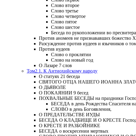
Слово второе
Слово третье
Слово четвертое
Слово пятое
Слово шестое
Беседа по рукоположении во пресвитера
Против аномеев не признававших божество Х
Разсуждение против иудеев и язычников о то
Против иудеев
Слово о проклятии
Слово на новый год
О Лазаре 7 слов
Том2.1. К Антиохийскому народу
О статуях 21 беседа
СВЯТОГО ОТЦА НАШЕГО ИОАННА ЗЛА
О ДЬЯВОЛЕ
О ПОКАЯНИИ 9 бесед
ПОХВАЛЬНЫЕ БЕСЕДЫ на праздники Господ
БЕСЕДА в день Рождества Спасителя н
СЛОВО в день Богоявления,
О ПРЕДАТЕЛЬСТВЕ ИУДЫ
БЕСЕДА О КЛАДБИЩЕ И О КРЕСТЕ Господа и 
О КРЕСТЕ И РАЗБОЙНИКЕ
БЕСЕДА о воскресении мертвых