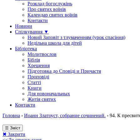
Розклад богослужінь
Про святих воїнів
Календар святих воїнів
Контакти
Новини
Спілкування ▼
Новий Заповіт з тлумаченням (урок спасіння)
Недільна школа для дітей
Бібліотека
Молитвослов
Біблія
Хрещення
Підготовка до Сповіді и Причастя
Проповіді
Статті
Книги
Для новоначальных
Житія святих
Контакти
Головна
›
Иоанн Златоуст, собрание сочинений.
›
94. К пресвит
☰ Зміст
✖ Закрити
<<До списку книг