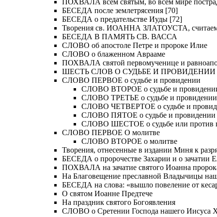
ПОХВАЛА всем святым, во всем мире постра
БЕСЕДА после землетрясения [70]
БЕСЕДА о предательстве Иуды [72]
Творения св. ИОАННА ЗЛАТОУСТА, считае
БЕСЕДА В ПАМЯТЬ СВ. ВАССА
СЛОВО об апостоле Петре и пророке Илие
СЛОВО о блаженном Аврааме
ПОХВАЛА святой первомученице и равноапос
ШЕСТЬ СЛОВ О СУДЬБЕ И ПРОВИДЕНИИ
СЛОВО ПЕРВОЕ о судьбе и провидении
СЛОВО ВТОРОЕ о судьбе и провидени
СЛОВО ТРЕТЬЕ о судьбе и провидении
СЛОВО ЧЕТВЕРТОЕ о судьбе и прови
СЛОВО ПЯТОЕ о судьбе и провидении
СЛОВО ШЕСТОЕ о судьбе или против 
СЛОВО ПЕРВОЕ О молитве
СЛОВО ВТОРОЕ о молитве
Творения, отнесенные в издании Миня к разряд
БЕСЕДА о пророчестве Захарии и о зачатии Е
ПОХВАЛА на зачатие святого Иоанна пророк
На Благовещение преславной Владычицы на
БЕСЕДА на слова: «вышло повеление от кесар
О святом Иоанне Предтече
На праздник святого Богоявления
СЛОВО о Сретении Господа нашего Иисуса Хр