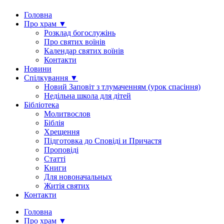
Головна
Про храм ▼
Розклад богослужінь
Про святих воїнів
Календар святих воїнів
Контакти
Новини
Спілкування ▼
Новий Заповіт з тлумаченням (урок спасіння)
Недільна школа для дітей
Бібліотека
Молитвослов
Біблія
Хрещення
Підготовка до Сповіді и Причастя
Проповіді
Статті
Книги
Для новоначальных
Житія святих
Контакти
Головна
Про храм ▼