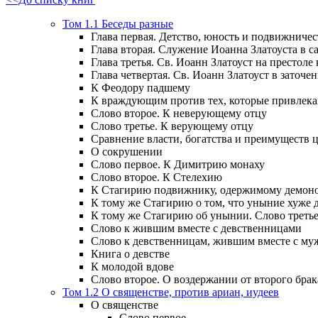
Том 1.1 Беседы разные
Глава первая. Детство, юность и подвижничес
Глава вторая. Служение Иоанна Златоуста в са
Глава третья. Св. Иоанн Златоуст на престоле
Глава четвертая. Св. Иоанн Златоуст в заточен
К Феодору падшему
К враждующим против тех, которые привлек
Слово второе. К неверующему отцу
Слово третье. К верующему отцу
Сравнение власти, богатства и преимуществ
О сокрушении
Слово первое. К Димитрию монаху
Слово второе. К Стелехию
К Стагирию подвижнику, одержимому демоно
К тому же Стагирию о том, что уныние хуже 
К тому же Стагирию об унынии. Слово треть
Слово к жившим вместе с девственницами
Слово к девственницам, жившим вместе с м
Книга о девстве
К молодой вдове
Слово второе. О воздержании от второго брак
Том 1.2 О священстве, против ариан, иудеев
О священстве
Слово первое