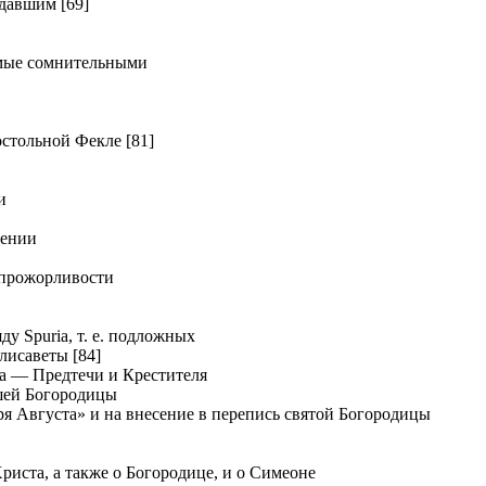
давшим [69]
мые сомнительными
тольной Фекле [81]
и
дении
прожорливости
у Spuria, т. е. подложных
лисаветы [84]
а — Предтечи и Крестителя
шей Богородицы
я Августа» и на внесение в перепись святой Богородицы
иста, а также о Богородице, и о Симеоне