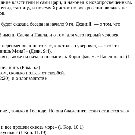
ешние властители и сами цари, и наконец к новопросвещенным.
 пятидесятницу, и почему Христос по воскресении являлся не
ов.
удет сказана беседа на начало 9 гл. Деяний, — о том, что
имени Савла и Павла, и о том, для чего первый человек
переименован не тотчас, как только уверовал, — что эта
нишь Меня?» (Деян. 9:4).
ях; также на начало послания к Коринфянам: «Павел зван» (1
е» и пр. (Рим. 5:3)
том, сколько пользы от скорбей.
:20), и о злопамятстве
чет, только в Господе. Но она блаженнее, если останется так»
и все прошли сквозь море» (1 Кор. 10:1)
усные» (1 Кор. 11:19)