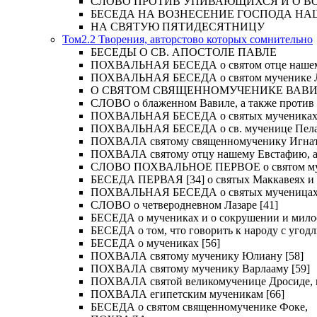
СЛОВО ПРОТИВ УПИВАЮЩИХСЯ И О ВОСКРЕС
БЕСЕДА НА ВОЗНЕСЕНИЕ ГОСПОДА НА
НА СВЯТУЮ ПЯТИДЕСЯТНИЦУ
Том2.2 Творения, авторстово которых сомнительно
БЕСЕДЫ О СВ. АПОСТОЛЕ ПАВЛЕ
ПОХВАЛЬНАЯ БЕСЕДА о святом отце нашем Ме
ПОХВАЛЬНАЯ БЕСЕДА о святом мученике Лу
О СВЯТОМ СВЯЩЕННОМУЧЕНИКЕ ВАВИЛ
СЛОВО о блаженном Вавиле, а также против 
ПОХВАЛЬНАЯ БЕСЕДА о святых мучениках Иу
ПОХВАЛЬНАЯ БЕСЕДА о св. мученице Пелаги
ПОХВАЛА святому священномученику Игнат
ПОХВАЛА святому отцу нашему Евстафию, ар
СЛОВО ПОХВАЛЬНОЕ ПЕРВОЕ о святом муче
БЕСЕДА ПЕРВАЯ [34] о святых Маккавеях и 
ПОХВАЛЬНАЯ БЕСЕДА о святых мученицах Ве
СЛОВО о четверодневном Лазаре [41]
БЕСЕДА о мучениках и о сокрушении и мило
БЕСЕДА о том, что говорить к народу с угод
БЕСЕДА о мучениках [56]
ПОХВАЛА святому мученику Юлиану [58]
ПОХВАЛА святому мученику Варлааму [59]
ПОХВАЛА святой великомученице Дросиде, и 
ПОХВАЛА египетским мученикам [66]
БЕСЕДА о святом священномученике Фоке,