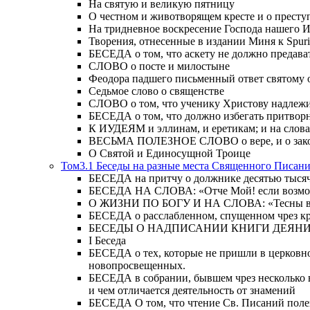
На святую и великую пятницу
О честном и животворящем кресте и о прест
На тридневное воскресение Господа нашего 
Творения, отнесенные в издании Миня к Spur
БЕСЕДА о том, что аскету не должно предава
СЛОВО о посте и милостыне
Феодора падшего письменный ответ святому 
Седьмое слово о священстве
СЛОВО о том, что ученику Христову надлежи
БЕСЕДА о том, что должно избегать притвор
К ИУДЕЯМ и эллинам, и еретикам; и на слова;
ВЕСЬМА ПОЛЕЗНОЕ СЛОВО о вере, и о закон
О Святой и Единосущной Троице
Том3.1 Беседы на разные места Священного Писан
БЕСЕДА на притчу о должнике десятью тысячам
БЕСЕДА НА СЛОВА: «Отче Мой! если возможно,
О ЖИЗНИ ПО БОГУ И НА СЛОВА: «Тесны врата
БЕСЕДА о расслабленном, спущенном чрез кров
БЕСЕДЫ О НАДПИСАНИИ КНИГИ ДЕЯН
Ι Беседа
БЕСЕДА о тех, которые не пришли в церковно
новопросвещенных.
БЕСЕДА в собрании, бывшем чрез несколько в
и чем отличается деятельность от знамений
БЕСЕДА О том, что чтение Св. Писаний полезн