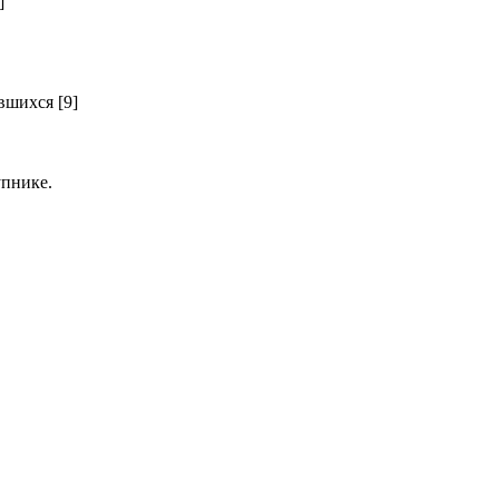
]
шихся [9]
пнике.