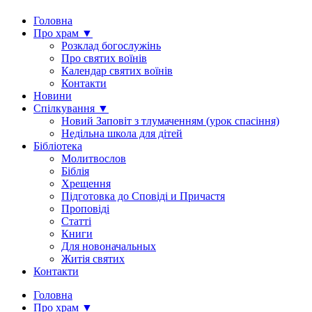
Головна
Про храм ▼
Розклад богослужінь
Про святих воїнів
Календар святих воїнів
Контакти
Новини
Спілкування ▼
Новий Заповіт з тлумаченням (урок спасіння)
Недільна школа для дітей
Бібліотека
Молитвослов
Біблія
Хрещення
Підготовка до Сповіді и Причастя
Проповіді
Статті
Книги
Для новоначальных
Житія святих
Контакти
Головна
Про храм ▼