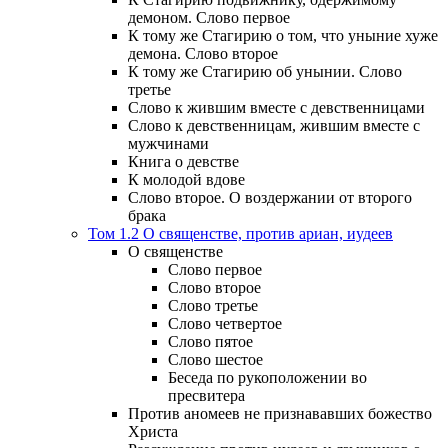
демоном. Слово первое
К тому же Стагирию о том, что уныние хуже
демона. Слово второе
К тому же Стагирию об унынии. Слово
третье
Слово к жившим вместе с девственницами
Слово к девственницам, жившим вместе с
мужчинами
Книга о девстве
К молодой вдове
Слово второе. О воздержании от второго
брака
Том 1.2 О священстве, против ариан, иудеев
О священстве
Слово первое
Слово второе
Слово третье
Слово четвертое
Слово пятое
Слово шестое
Беседа по рукоположении во
пресвитера
Против аномеев не признававших божество
Христа