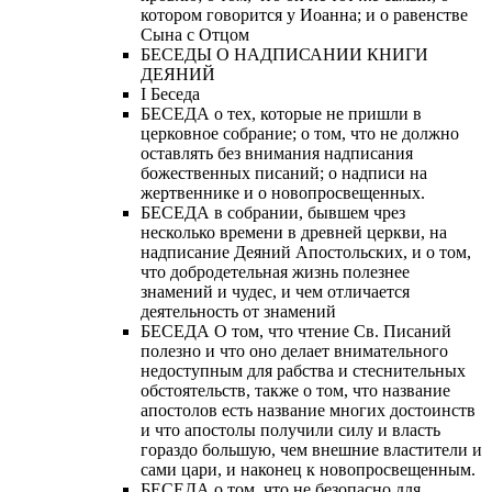
котором говорится у Иоанна; и о равенстве
Сына с Отцом
БЕСЕДЫ О НАДПИСАНИИ КНИГИ
ДЕЯНИЙ
Ι Беседа
БЕСЕДА о тех, которые не пришли в
церковное собрание; о том, что не должно
оставлять без внимания надписания
божественных писаний; о надписи на
жертвеннике и о новопросвещенных.
БЕСЕДА в собрании, бывшем чрез
несколько времени в древней церкви, на
надписание Деяний Апостольских, и о том,
что добродетельная жизнь полезнее
знамений и чудес, и чем отличается
деятельность от знамений
БЕСЕДА О том, что чтение Св. Писаний
полезно и что оно делает внимательного
недоступным для рабства и стеснительных
обстоятельств, также о том, что название
апостолов есть название многих достоинств
и что апостолы получили силу и власть
гораздо большую, чем внешние властители и
сами цари, и наконец к новопросвещенным.
БЕСЕДА о том, что не безопасно для