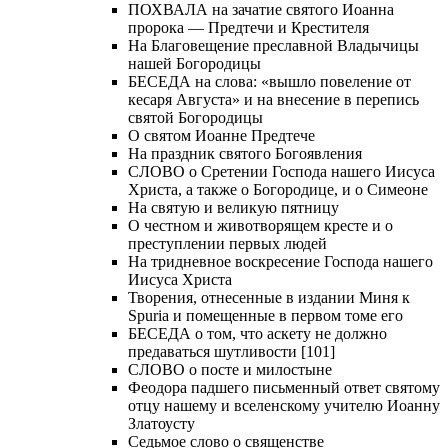
ПОХВАЛА на зачатие святого Иоанна
пророка — Предтечи и Крестителя
На Благовещение преславной Владычицы
нашей Богородицы
БЕСЕДА на слова: «вышло повеление от
кесаря Августа» и на внесение в перепись
святой Богородицы
О святом Иоанне Предтече
На праздник святого Богоявления
СЛОВО о Сретении Господа нашего Иисуса
Христа, а также о Богородице, и о Симеоне
На святую и великую пятницу
О честном и животворящем кресте и о
преступлении первых людей
На тридневное воскресение Господа нашего
Иисуса Христа
Творения, отнесенные в издании Миня к
Spuria и помещенные в первом томе его
БЕСЕДА о том, что аскету не должно
предаваться шутливости [101]
СЛОВО о посте и милостыне
Феодора падшего письменный ответ святому
отцу нашему и вселенскому учителю Иоанну
Златоусту
Седьмое слово о священстве