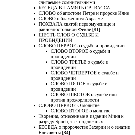
считаемые сомнительными
БЕСЕДА В ПАМЯТЬ СВ. ВАССА
СЛОВО об апостоле Петре и пророке Илие
СЛОВО о блаженном Аврааме
ПОХВАЛА святой первомученице и
равноапостольной Фекле [81]
ШЕСТЬ СЛОВ О СУДЬБЕ И
ПРОВИДЕНИИ
СЛОВО ПЕРВОЕ о судьбе и провидении
СЛОВО ВТОРОЕ о судьбе и
провидении
СЛОВО ТРЕТЬЕ о судьбе и
провидении
СЛОВО ЧЕТВЕРТОЕ о судьбе и
провидении
СЛОВО ПЯТОЕ о судьбе и
провидении
СЛОВО ШЕСТОЕ о судьбе или
против прожорливости
СЛОВО ПЕРВОЕ О молитве
СЛОВО ВТОРОЕ о молитве
Творения, отнесенные в издании Миня к
разряду Spuria, т. е. подложных
БЕСЕДА о пророчестве Захарии и о зачатии
Елисаветы [84]