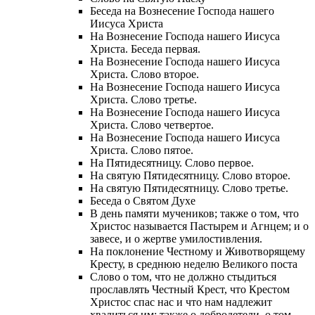
Беседа на Вознесение Господа нашего
Иисуса Христа
На Вознесение Господа нашего Иисуса
Христа. Беседа первая.
На Вознесение Господа нашего Иисуса
Христа. Слово второе.
На Вознесение Господа нашего Иисуса
Христа. Слово третье.
На Вознесение Господа нашего Иисуса
Христа. Слово четвертое.
На Вознесение Господа нашего Иисуса
Христа. Слово пятое.
На Пятидесятницу. Слово первое.
На святую Пятидесятницу. Слово второе.
На святую Пятидесятницу. Слово третье.
Беседа о Святом Духе
В день памяти мучеников; также о том, что
Христос называется Пастырем и Агнцем; и о
завесе, и о жертве умилостивления.
На поклонение Честному и Животворящему
Кресту, в среднюю неделю Великого поста
Слово о том, что не должно стыдиться
прославлять Честный Крест, что Крестом
Христос спас нас и что нам надлежит
хвалиться им; также о добродетели, о том,