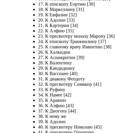
17. К епископу Еортию [30]
18. К Маркеллину [31]
19. К Евфалии [32]
20. К Адолии [33]
21. К Картерии [34]
22. К Алфию [35]
23. К пресвитеру монаху Марону [36]
24. К епископу Транквилину [37]
25. К главному врачу Имнитию [38]
26. К Халкидии
27. К Асинкритии [39]
28. К Валентину
29. К Кандидиану
30. К Вассиане [40]
31. К диакону Феодоту
32. К пресвитеру Симмаху [41]
33. К Руфину
34. К Намее [42]
35. К Аравию
36. К Алфию [43]
37. К Диогену [44]
38. К нему же
39. К Адолии
40. К пресвитеру Николаю [45]
41. К пресвитеру Геронтию