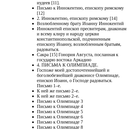
иудеев [11].
Письмо к Иннокентию, епископу римскому
[12]
2. Иннокентию, епископу римскому [14]
Возлюбленному брату Иоанну Иннокентий
Иннокентий епископ пресвитерам, диаконам
и всему клиру и народу церкви
константинопольской, подчиненным
епископу Иоанну, возлюбленным братьям,
радоваться.
Сакра [15] Гонория Августа, посланная к
государю востока Аркадию
4. ПИСЬМА К ОЛИМПИАДЕ.
Госпоже моей достопочтеннейшей и
боголюбезнейшей диаконисе Олимпиаде,
епископ Иоанн, о Господе радоваться.
Письмо 1–е.
К ней же письмо 2–е.
К ней же письмо 2–е.
Письмо к Олимпиаде 3
Письмо к Олимпиаде 4
Письмо к Олимпиаде 5
Письмо к Олимпиаде 6
Письмо к Олимпиаде 7
Письмо к Олимпиаде 8