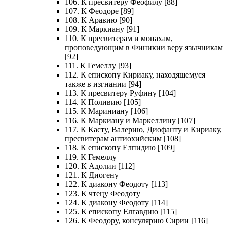
106. К пресвитеру Феофилу [88]
107. К Феодоре [89]
108. К Аравию [90]
109. К Маркиану [91]
110. К пресвитерам и монахам,
проповедующим в Финикии веру язычникам
[92]
111. К Гемеллу [93]
112. К епископу Кириаку, находящемуся
также в изгнании [94]
113. К пресвитеру Руфину [104]
114. К Поливию [105]
115. К Мариниану [106]
116. К Маркиану и Маркеллину [107]
117. К Касту, Валерию, Диофанту и Кириаку,
пресвитерам антиохийским [108]
118. К епископу Елпидию [109]
119. К Гемеллу
120. К Адолии [112]
121. К Диогену
122. К диакону Феодоту [113]
123. К чтецу Феодоту
124. К диакону Феодоту [114]
125. К епископу Елгавдию [115]
126. К Феодору, консулярию Сирии [116]