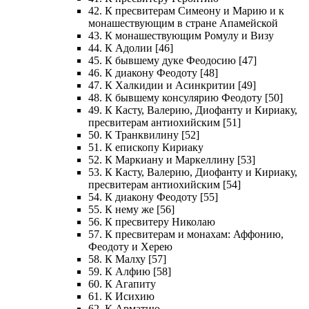
42. К пресвитерам Симеону и Марию и к
монашествующим в стране Апамейской
43. К монашествующим Ромулу и Визу
44. К Адолии [46]
45. К бывшему дуке Феодосию [47]
46. К диакону Феодоту [48]
47. К Халкидии и Асинкритии [49]
48. К бывшему консулярию Феодоту [50]
49. К Касту, Валерию, Диофанту и Кириаку,
пресвитерам антиохийским [51]
50. К Транквилину [52]
51. К епископу Кириаку
52. К Маркиану и Маркеллину [53]
53. К Касту, Валерию, Диофанту и Кириаку,
пресвитерам антиохийским [54]
54. К диакону Феодоту [55]
55. К нему же [56]
56. К пресвитеру Николаю
57. К пресвитерам и монахам: Аффонию,
Феодоту и Херею
58. К Малху [57]
59. К Алфию [58]
60. К Агапиту
61. К Исихию
62. К Арматию