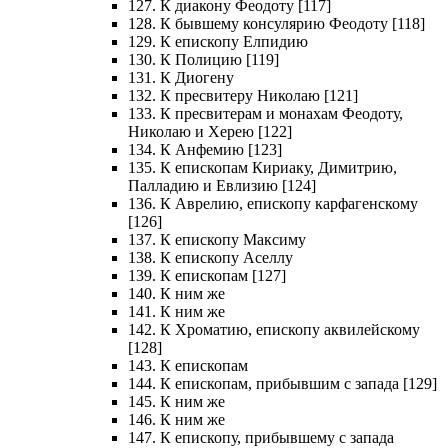
127. К диакону Феодоту [117]
128. К бывшему консулярию Феодоту [118]
129. К епископу Елпидию
130. К Полицию [119]
131. К Диогену
132. К пресвитеру Николаю [121]
133. К пресвитерам и монахам Феодоту,
Николаю и Херею [122]
134. К Анфемию [123]
135. К епископам Кириаку, Димитрию,
Палладию и Евлизию [124]
136. К Аврелию, епископу карфагенскому
[126]
137. К епископу Максиму
138. К епископу Аселлу
139. К епископам [127]
140. К ним же
141. К ним же
142. К Хроматию, епископу аквилейскому
[128]
143. К епископам
144. К епископам, прибывшим с запада [129]
145. К ним же
146. К ним же
147. К епископу, прибывшему с запада