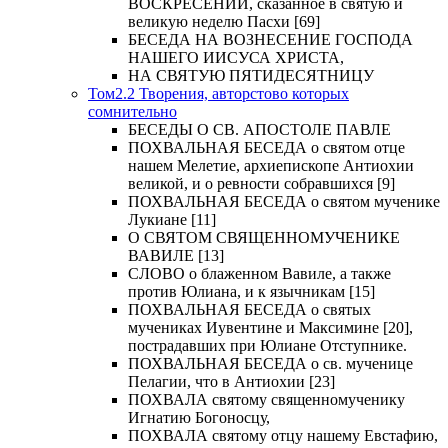
ВОСКРЕСЕНИИ, сказанное в святую и
великую неделю Пасхи [69]
БЕСЕДА НА ВОЗНЕСЕНИЕ ГОСПОДА
НАШЕГО ИИСУСА ХРИСТА,
НА СВЯТУЮ ПЯТИДЕСЯТНИЦУ
Том2.2 Творения, авторстово которых
сомнительно
БЕСЕДЫ О СВ. АПОСТОЛЕ ПАВЛЕ
ПОХВАЛЬНАЯ БЕСЕДА о святом отце
нашем Мелетие, архиепископе Антиохии
великой, и о ревности собравшихся [9]
ПОХВАЛЬНАЯ БЕСЕДА о святом мученике
Лукиане [11]
О СВЯТОМ СВЯЩЕННОМУЧЕНИКЕ
ВАВИЛЕ [13]
СЛОВО о блаженном Вавиле, а также
против Юлиана, и к язычникам [15]
ПОХВАЛЬНАЯ БЕСЕДА о святых
мучениках Иувентине и Максимине [20],
пострадавших при Юлиане Отступнике.
ПОХВАЛЬНАЯ БЕСЕДА о св. мученице
Пелагии, что в Антиохии [23]
ПОХВАЛА святому священномученику
Игнатию Богоносцу,
ПОХВАЛА святому отцу нашему Евстафию,