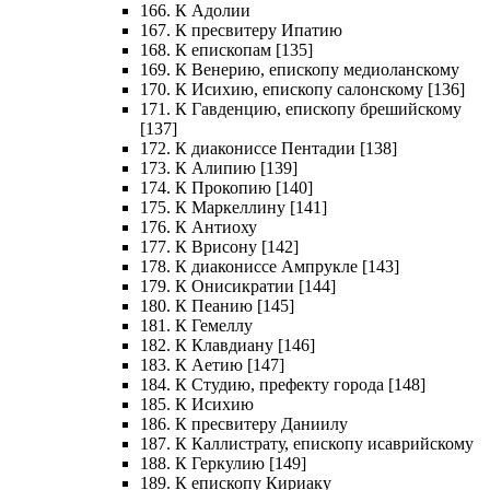
166. К Адолии
167. К пресвитеру Ипатию
168. К епископам [135]
169. К Венерию, епископу медиоланскому
170. К Исихию, епископу салонскому [136]
171. К Гавденцию, епископу брешийскому
[137]
172. К диакониссе Пентадии [138]
173. К Алипию [139]
174. К Прокопию [140]
175. К Маркеллину [141]
176. К Антиоху
177. К Врисону [142]
178. К диакониссе Ампрукле [143]
179. К Онисикратии [144]
180. К Пеанию [145]
181. К Гемеллу
182. К Клавдиану [146]
183. К Аетию [147]
184. К Студию, префекту города [148]
185. К Исихию
186. К пресвитеру Даниилу
187. К Каллистрату, епископу исаврийскому
188. К Геркулию [149]
189. К епископу Кириаку