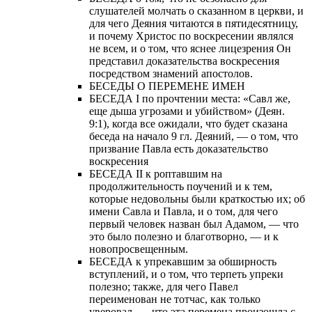
слушателей молчать о сказанном в церкви, и
для чего Деяния читаются в пятидесятницу,
и почему Христос по воскресении являлся
не всем, и о том, что яснее лицезрения Он
представил доказательства воскресения
посредством знамений апостолов.
БЕСЕДЫ О ПЕРЕМЕНЕ ИМЕН
БЕСЕДА I по прочтении места: «Савл же,
еще дыша угрозами и убийством» (Деян.
9:1), когда все ожидали, что будет сказана
беседа на начало 9 гл. Деяний, — о том, что
призвание Павла есть доказательство
воскресения
БЕСЕДА II к роптавшим на
продолжительность поучений и к тем,
которые недовольны были краткостью их; об
имени Савла и Павла, и о том, для чего
первый человек назван был Адамом, — что
это было полезно и благотворно, — и к
новопросвещенным.
БЕСЕДА к упрекавшим за обширность
вступлений, и о том, что терпеть упреки
полезно; также, для чего Павел
переименован не тотчас, как только
уверовал, — что эта перемена произошла с