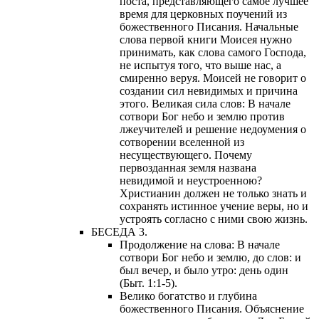
поста, представляющего самое лучшее
время для церковных поучений из
божественного Писания. Начальные
слова первой книги Моисея нужно
принимать, как слова самого Господа,
не испытуя того, что выше нас, а
смиренно веруя. Моисей не говорит о
создании сил невидимых и причина
этого. Великая сила слов: В начале
сотвори Бог небо и землю против
лжеучителей и решение недоумения о
сотворении вселенной из
несуществующего. Почему
первозданная земля названа
невидимой и неустроенною?
Христианин должен не только знать и
сохранять истинное учение веры, но и
устроять согласно с ними свою жизнь.
БЕСЕДА 3.
Продолжение на слова: В начале
сотвори Бог небо и землю, до слов: и
был вечер, и было утро: день один
(Быт. 1:1-5).
Велико богатство и глубина
божественного Писания. Объяснение