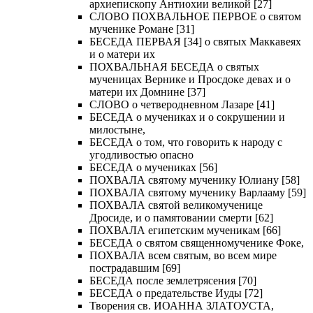
архиепископу Антиохии великой [27]
СЛОВО ПОХВАЛЬНОЕ ПЕРВОЕ о святом
мученике Романе [31]
БЕСЕДА ПЕРВАЯ [34] о святых Маккавеях
и о матери их
ПОХВАЛЬНАЯ БЕСЕДА о святых
мученицах Вернике и Просдоке девах и о
матери их Домнине [37]
СЛОВО о четверодневном Лазаре [41]
БЕСЕДА о мучениках и о сокрушении и
милостыне,
БЕСЕДА о том, что говорить к народу с
угодливостью опасно
БЕСЕДА о мучениках [56]
ПОХВАЛА святому мученику Юлиану [58]
ПОХВАЛА святому мученику Варлааму [59]
ПОХВАЛА святой великомученице
Дросиде, и о памятовании смерти [62]
ПОХВАЛА египетским мученикам [66]
БЕСЕДА о святом священномученике Фоке,
ПОХВАЛА всем святым, во всем мире
пострадавшим [69]
БЕСЕДА после землетрясения [70]
БЕСЕДА о предательстве Иуды [72]
Творения св. ИОАННА ЗЛАТОУСТА,