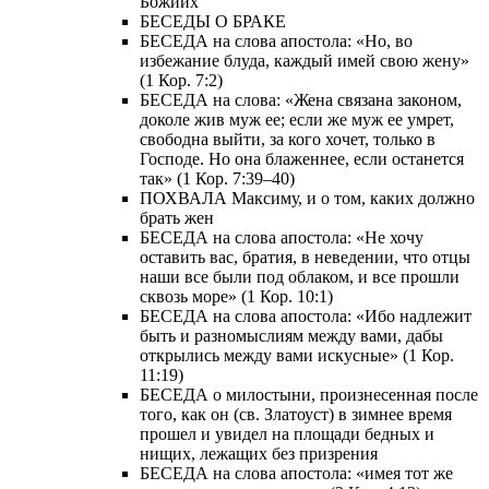
Божиих
БЕСЕДЫ О БРАКЕ
БЕСЕДА на слова апостола: «Но, во
избежание блуда, каждый имей свою жену»
(1 Кор. 7:2)
БЕСЕДА на слова: «Жена связана законом,
доколе жив муж ее; если же муж ее умрет,
свободна выйти, за кого хочет, только в
Господе. Но она блаженнее, если останется
так» (1 Кор. 7:39–40)
ПОХВАЛА Максиму, и о том, каких должно
брать жен
БЕСЕДА на слова апостола: «Не хочу
оставить вас, братия, в неведении, что отцы
наши все были под облаком, и все прошли
сквозь море» (1 Кор. 10:1)
БЕСЕДА на слова апостола: «Ибо надлежит
быть и разномыслиям между вами, дабы
открылись между вами искусные» (1 Кор.
11:19)
БЕСЕДА о милостыни, произнесенная после
того, как он (св. Златоуст) в зимнее время
прошел и увидел на площади бедных и
нищих, лежащих без призрения
БЕСЕДА на слова апостола: «имея тот же