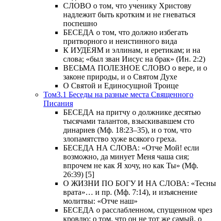
СЛОВО о том, что ученику Христову
надлежит быть кротким и не гневаться
поспешно
БЕСЕДА о том, что должно избегать
притворного и неистинного вида
К ИУДЕЯМ и эллинам, и еретикам; и на
слова; «был зван Иисус на брак» (Ин. 2:2)
ВЕСЬМА ПОЛЕЗНОЕ СЛОВО о вере, и о
законе природы, и о Святом Духе
О Святой и Единосущной Троице
Том3.1 Беседы на разные места Священного
Писания
БЕСЕДА на притчу о должнике десятью
тысячами талантов, взыскивавшем сто
динариев (Мф. 18:23–35), и о том, что
злопамятство хуже всякого греха.
БЕСЕДА НА СЛОВА: «Отче Мой! если
возможно, да минует Меня чаша сия;
впрочем не как Я хочу, но как Ты» (Мф.
26:39) [5]
О ЖИЗНИ ПО БОГУ И НА СЛОВА: «Тесны
врата»… и пр. (Мф. 7:14), и изъяснение
молитвы: «Отче наш»
БЕСЕДА о расслабленном, спущенном чрез
кровлю; о том, что он не тот же самый, о