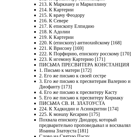
213. К Маркиану и Маркеллину
214. К Картерии
215. К врачу Феодору
216. К Севере
217. К епископу Елпидию
218. К Адолии
219. К Картерии
220. К (епископу) антиохийскому [168]
221. К Врисону [169]
222. К Порфирию, епископу росскому [170]
223. К игемону Картерию [171]
ПИСЬМА ПРЕСВИТЕРА КОНСТАНЦИЯ
1. Письмо к матери [172]
2. Его же письмо к своей сестре
3. Его же письмо к пресвитерам Валерию и
Диофанту [173]
4. Его же письмо к пресвитеру Касту
5. Его же письмо к пресвитеру Кириаку
ПИСЬМА СВ. И. ЗЛАТОУСТА
224. К Хадкидии и Асинкритии [174]
225. К монаху Кесарию [175]
Похвала епископу Диодору, который
предварительно проповедывал и восхвалял
Иоанна Златоуста [181]
Слово на Святую Пасху