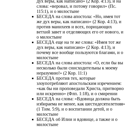
дух веры, как написано» (2 Кор. 4:13), и на
слова: «веровал, и потому говорил» (Пс.
115:1), и о милостыне
БЕСЕДА на слова апостола: «Но, имея тот
же дух веры, как написано» (2 Кор. 4:13), и
против манихеев и всех, порицающих
ветхий завет и отделяющих его от нового, и
о милостыне
БЕСЕДА еще на те же слова: «Имея тот же
дух веры, как написано» (2 Кор. 4:13), и
почему все вообще пользуются благами, и о
милостыне
БЕСЕДА на слова апостола: «О, если бы вы
несколько были снисходительны к моему
неразумию!» (2 Кор. 11:1)
БЕСЕДА против тех, которые
злоупотребляют апостольским изречением:
«как бы ни проповедали Христа, притворно
или искренно» (Флп. 1:18), и о смирении
БЕСЕДА на слова: «Вдовица должна быть
избираема не менее, как шестидесятилетняя»
(1 Тим. 5:9), и о воспитании детей, и о
милостыне
БЕСЕДА об Илии и вдовице, а также и о
милостыне