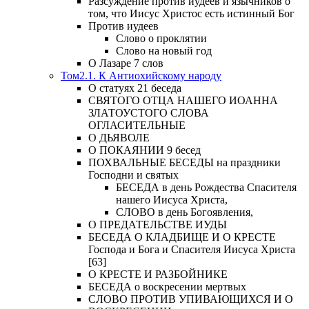
Разсуждение против иудеев и язычников о
том, что Иисус Христос есть истинный Бог
Против иудеев
Слово о проклятии
Слово на новый год
О Лазаре 7 слов
Том2.1. К Антиохийскому народу
О статуях 21 беседа
СВЯТОГО ОТЦА НАШЕГО ИОАННА
ЗЛАТОУСТОГО СЛОВА
ОГЛАСИТЕЛЬНЫЕ
О ДЬЯВОЛЕ
О ПОКАЯНИИ 9 бесед
ПОХВАЛЬНЫЕ БЕСЕДЫ на праздники
Господни и святых
БЕСЕДА в день Рождества Спасителя
нашего Иисуса Христа,
СЛОВО в день Богоявления,
О ПРЕДАТЕЛЬСТВЕ ИУДЫ
БЕСЕДА О КЛАДБИЩЕ И О КРЕСТЕ
Господа и Бога и Спасителя Иисуса Христа
[63]
О КРЕСТЕ И РАЗБОЙНИКЕ
БЕСЕДА о воскресении мертвых
СЛОВО ПРОТИВ УПИВАЮЩИХСЯ И О