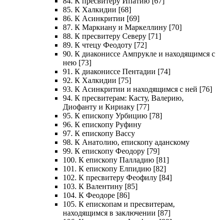
84. К пресвитеру Ипатию [67]
85. К Халкидии [68]
86. К Асинкритии [69]
87. К Маркиану и Маркеллину [70]
88. К пресвитеру Северу [71]
89. К чтецу Феодоту [72]
90. К диакониссе Ампрукле и находящимся с
нею [73]
91. К диакониссе Пентадии [74]
92. К Халкидии [75]
93. К Асинкритии и находящимся с ней [76]
94. К пресвитерам: Касту, Валерию,
Диофанту и Кириаку [77]
95. К епископу Урбицию [78]
96. К епископу Руфину
97. К епископу Вассу
98. К Анатолию, епископу аданскому
99. К епископу Феодору [79]
100. К епископу Палладию [81]
101. К епископу Елпидию [82]
102. К пресвитеру Феофилу [84]
103. К Валентину [85]
104. К Феодоре [86]
105. К епископам и пресвитерам,
находящимся в заключении [87]