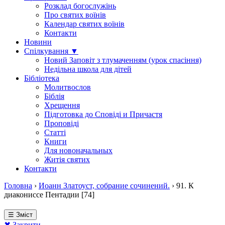
Розклад богослужінь
Про святих воїнів
Календар святих воїнів
Контакти
Новини
Спілкування ▼
Новий Заповіт з тлумаченням (урок спасіння)
Недільна школа для дітей
Бібліотека
Молитвослов
Біблія
Хрещення
Підготовка до Сповіді и Причастя
Проповіді
Статті
Книги
Для новоначальных
Житія святих
Контакти
Головна
›
Иоанн Златоуст, собрание сочинений.
›
91. К
диакониссе Пентадии [74]
☰ Зміст
✖ Закрити