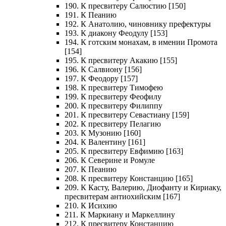
190. К пресвитеру Салюстию [150]
191. К Пеанию
192. К Анатолию, чиновнику префектуры
193. К диакону Феодулу [153]
194. К готским монахам, в имении Промота
[154]
195. К пресвитеру Акакию [155]
196. К Салвиону [156]
197. К Феодору [157]
198. К пресвитеру Тимофею
199. К пресвитеру Феофилу
200. К пресвитеру Филиппу
201. К пресвитеру Севастиану [159]
202. К пресвитеру Пелагию
203. К Музонию [160]
204. К Валентину [161]
205. К пресвитеру Евфимию [163]
206. К Северине и Ромуле
207. К Пеанию
208. К пресвитеру Констанцию [165]
209. К Касту, Валерию, Диофанту и Кириаку,
пресвитерам антиохийским [167]
210. К Исихию
211. К Маркиану и Маркеллину
212. К пресвитеру Констанцию