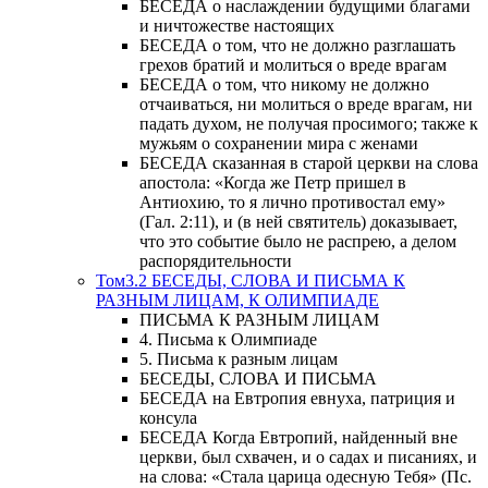
БЕСЕДА о наслаждении будущими благами
и ничтожестве настоящих
БЕСЕДА о том, что не должно разглашать
грехов братий и молиться о вреде врагам
БЕСЕДА о том, что никому не должно
отчаиваться, ни молиться о вреде врагам, ни
падать духом, не получая просимого; также к
мужьям о сохранении мира с женами
БЕСЕДА сказанная в старой церкви на слова
апостола: «Когда же Петр пришел в
Антиохию, то я лично противостал ему»
(Гал. 2:11), и (в ней святитель) доказывает,
что это событие было не распрею, а делом
распорядительности
Том3.2 БЕСЕДЫ, СЛОВА И ПИСЬМА К
РАЗНЫМ ЛИЦАМ, К ОЛИМПИАДЕ
ПИСЬМА К РАЗНЫМ ЛИЦАМ
4. Письма к Олимпиаде
5. Письма к разным лицам
БЕСЕДЫ, СЛОВА И ПИСЬМА
БЕСЕДА на Евтропия евнуха, патриция и
консула
БЕСЕДА Когда Евтропий, найденный вне
церкви, был схвачен, и о садах и писаниях, и
на слова: «Стала царица одесную Тебя» (Пс.