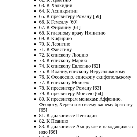
63. К Халкидии
64. К Асинкритии
65. К пресвитеру Роману [59]
66. К Гемеллу [60]
67. К Фирмину [61]
68. К главному врачу Имнитию
69. К Кифирию
70. К Леонтию
71. К Фавстину
72. К епископу Люцию
73. К епископу Марию
74. К епископу Евлогию [62]
75. К Иоанну, епископу Иерусалимскому
76. К Феодосию, епископу скифопольскому
77. К епископу Моисею
78. К пресвитеру Роману [63]
79. К пресвитеру Моисею [64]
80. К пресвитерам монахам: Аффонию,
Феодоту, Херею и ко всему вашему братству
[65]
81. К диакониссе Пентадии
82. К Пеанию
83. К диакониссе Ампрукле и находящимся с
нею [66]