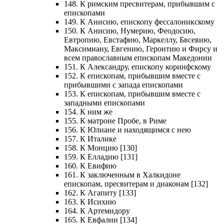
148. К римским пресвитерам, прибывшим с
епископами
149. К Анисию, епископу фессалоникскому
150. К Анисию, Нумерию, Феодосию,
Евтропию, Евстафию, Маркеллу, Бвсевию,
Максимиану, Евгению, Геронтию и Фирсу и
всем православным епископам Македонии
151. К Александру, епископу коринфскому
152. К епископам, прибывшим вместе с
прибывшими с запада епископами
153. К епископам, прибывшим вместе с
западными епископами
154. К ним же
155. К матроне Пробе, в Риме
156. К Юлиане и находящимся с нею
157. К Италике
158. К Монцию [130]
159. К Елладию [131]
160. К Евифию
161. К заключенным в Халкидоне
епископам, пресвитерам и диаконам [132]
162. К Агапиту [133]
163. К Исихию
164. К Артемидору
165. К Евфалии [134]