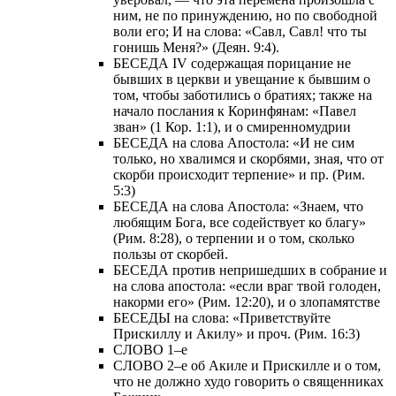
ним, не по принуждению, но по свободной
воли его; И на слова: «Савл, Савл! что ты
гонишь Меня?» (Деян. 9:4).
БЕСЕДА IV содержащая порицание не
бывших в церкви и увещание к бывшим о
том, чтобы заботились о братиях; также на
начало послания к Коринфянам: «Павел
зван» (1 Кор. 1:1), и о смиренномудрии
БЕСЕДА на слова Апостола: «И не сим
только, но хвалимся и скорбями, зная, что от
скорби происходит терпение» и пр. (Рим.
5:3)
БЕСЕДА на слова Апостола: «Знаем, что
любящим Бога, все содействует ко благу»
(Рим. 8:28), о терпении и о том, сколько
пользы от скорбей.
БЕСЕДА против непришедших в собрание и
на слова апостола: «если враг твой голоден,
накорми его» (Рим. 12:20), и о злопамятстве
БЕСЕДЫ на слова: «Приветствуйте
Прискиллу и Акилу» и проч. (Рим. 16:3)
СЛОВО 1–е
СЛОВО 2–е об Акиле и Прискилле и о том,
что не должно худо говорить о священниках