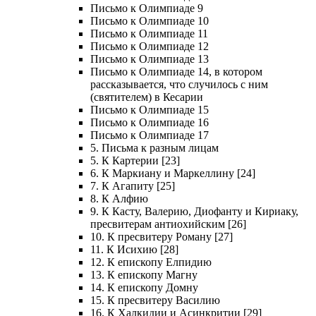
Письмо к Олимпиаде 9
Письмо к Олимпиаде 10
Письмо к Олимпиаде 11
Письмо к Олимпиаде 12
Письмо к Олимпиаде 13
Письмо к Олимпиаде 14, в котором
рассказывается, что случилось с ним
(святителем) в Кесарии
Письмо к Олимпиаде 15
Письмо к Олимпиаде 16
Письмо к Олимпиаде 17
5. Письма к разным лицам
5. К Картерии [23]
6. К Маркиану и Маркеллину [24]
7. К Агапиту [25]
8. К Алфию
9. К Касту, Валерию, Диофанту и Кириаку,
пресвитерам антиохийским [26]
10. К пресвитеру Роману [27]
11. К Исихию [28]
12. К епископу Елпидию
13. К епископу Магну
14. К епископу Домну
15. К пресвитеру Василию
16. К Халкидии и Асинкритии [29]