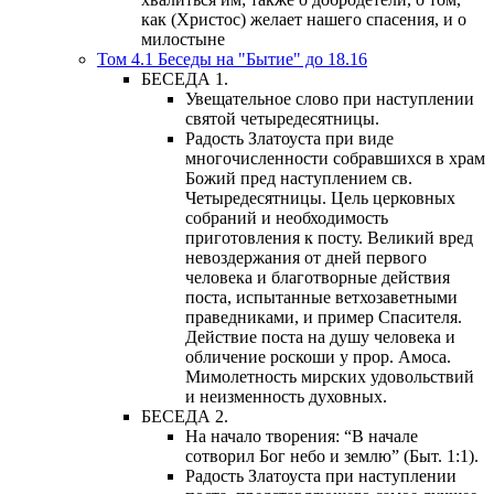
как (Христос) желает нашего спасения, и о
милостыне
Том 4.1 Беседы на "Бытие" до 18.16
БЕСЕДА 1.
Увещательное слово при наступлении
святой четыредесятницы.
Радость Златоуста при виде
многочисленности собравшихся в храм
Божий пред наступлением св.
Четыредесятницы. Цель церковных
собраний и необходимость
приготовления к посту. Великий вред
невоздержания от дней первого
человека и благотворные действия
поста, испытанные ветхозаветными
праведниками, и пример Спасителя.
Действие поста на душу человека и
обличение роскоши у прор. Амоса.
Мимолетность мирских удовольствий
и неизменность духовных.
БЕСЕДА 2.
На начало творения: “В начале
сотворил Бог небо и землю” (Быт. 1:1).
Радость Златоуста при наступлении