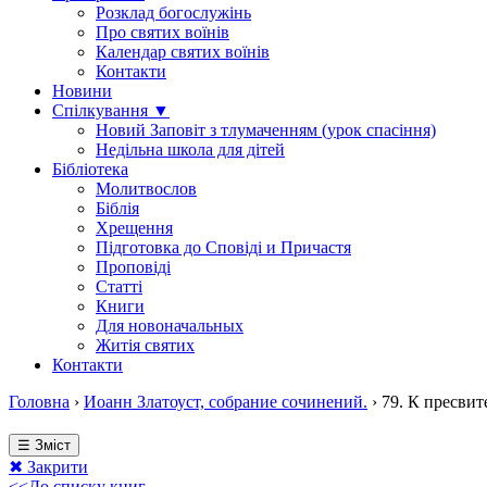
Розклад богослужінь
Про святих воїнів
Календар святих воїнів
Контакти
Новини
Спілкування ▼
Новий Заповіт з тлумаченням (урок спасіння)
Недільна школа для дітей
Бібліотека
Молитвослов
Біблія
Хрещення
Підготовка до Сповіді и Причастя
Проповіді
Статті
Книги
Для новоначальных
Житія святих
Контакти
Головна
›
Иоанн Златоуст, собрание сочинений.
›
79. К пресвит
☰ Зміст
✖ Закрити
<<До списку книг