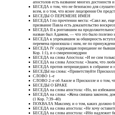
апостолов есть название многих достоинств 
БЕСЕДА о том, что не безопасно для слушател
всем, и о том, что яснее лицезрения Он пред
БЕСЕДЫ О ПЕРЕМЕНЕ ИМЕН
БЕСЕДА I по прочтении места: «Савл же, еще д
призвание Павла есть доказательство воскрес
БЕСЕДА II к роптавшим на продолжительность
назван был Адамом, — что это было полезно 
БЕСЕДА к упрекавшим за обширность вступлени
перемена произошла с ним, не по принуждению
БЕСЕДА IV содержащая порицание не бывших в
Кор. 1:1), и о смиренномудрии
БЕСЕДА на слова Апостола: «И не сим только, 
БЕСЕДА на слова Апостола: «Знаем, что любящи
БЕСЕДА против непришедших в собрание и на с
БЕСЕДЫ на слова: «Приветствуйте Прискиллу 
СЛОВО 1–е
СЛОВО 2–е об Акиле и Прискилле и о том, ч
БЕСЕДЫ О БРАКЕ
БЕСЕДА на слова апостола: «Но, во избежание
БЕСЕДА на слова: «Жена связана законом, доко
(1 Кор. 7:39–40)
ПОХВАЛА Максиму, и о том, каких должно б
БЕСЕДА на слова апостола: «Не хочу оставить 
БЕСЕДА на слова апостола: «Ибо надлежит бы