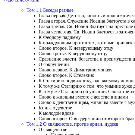
Том 1.1 Беседы разные
Глава первая. Детство, юность и подвижничес
Глава вторая. Служение Иоанна Златоуста в са
Глава третья. Св. Иоанн Златоуст на престоле
Глава четвертая. Св. Иоанн Златоуст в заточен
К Феодору падшему
К враждующим против тех, которые привлек
Слово второе. К неверующему отцу
Слово третье. К верующему отцу
Сравнение власти, богатства и преимуществ
О сокрушении
Слово первое. К Димитрию монаху
Слово второе. К Стелехию
К Стагирию подвижнику, одержимому демоно
К тому же Стагирию о том, что уныние хуже 
К тому же Стагирию об унынии. Слово треть
Слово к жившим вместе с девственницами
Слово к девственницам, жившим вместе с м
Книга о девстве
К молодой вдове
Слово второе. О воздержании от второго брак
Том 1.2 О священстве, против ариан, иудеев
О священстве
Слово первое