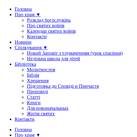
Головна
Про храм ▼
Розклад богослужінь
Про святих воїнів
Календар святих воїнів
Контакти
Новини
Спілкування ▼
Новий Заповіт з тлумаченням (урок спасіння)
Недільна школа для дітей
Бібліотека
Молитвослов
Біблія
Хрещення
Підготовка до Сповіді и Причастя
Проповіді
Статті
Книги
Для новоначальных
Житія святих
Контакти
Головна
Про храм ▼