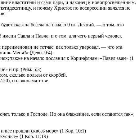
ешние властители и сами цари, и наконец к новопросвещенным.
 пятидесятницу, и почему Христос по воскресении являлся не
ов.
удет сказана беседа на начало 9 гл. Деяний, — о том, что
имени Савла и Павла, и о том, для чего первый человек
переименован не тотчас, как только уверовал, — что эта
нишь Меня?» (Деян. 9:4).
ях; также на начало послания к Коринфянам: «Павел зван» (1
е» и пр. (Рим. 5:3)
том, сколько пользы от скорбей.
:20), и о злопамятстве
чет, только в Господе. Но она блаженнее, если останется так»
и все прошли сквозь море» (1 Кор. 10:1)
усные» (1 Кор. 11:19)