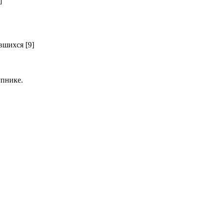
]
шихся [9]
пнике.