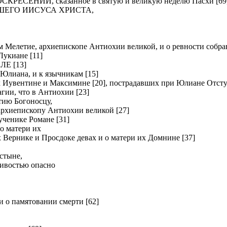
ЕНИИ, сказанное в святую и великую неделю Пасхи [69
ШЕГО ИИСУСА ХРИСТА,
летие, архиепископе Антиохии великой, и о ревности собрав
киане [11]
Е [13]
Юлиана, и к язычникам [15]
вентине и Максимине [20], пострадавших при Юлиане Отсту
и, что в Антиохии [23]
ию Богоносцу,
хиепископу Антиохии великой [27]
нике Романе [31]
о матери их
рнике и Просдоке девах и о матери их Домнине [37]
стыне,
ливостью опасно
о памятовании смерти [62]