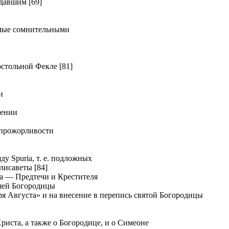
давшим [69]
мые сомнительными
тольной Фекле [81]
и
дении
прожорливости
у Spuria, т. е. подложных
лисаветы [84]
а — Предтечи и Крестителя
шей Богородицы
я Августа» и на внесение в перепись святой Богородицы
иста, а также о Богородице, и о Симеоне