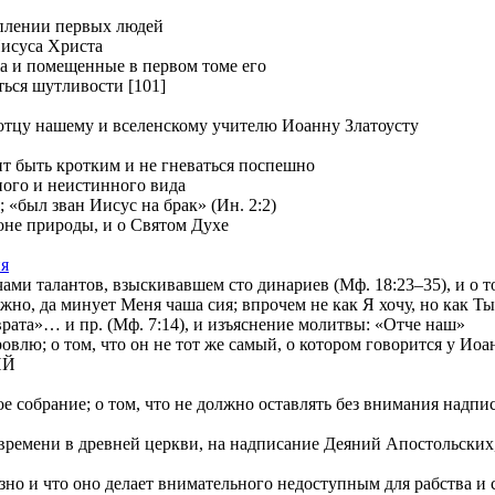
уплении первых людей
Иисуса Христа
ia и помещенные в первом томе его
ться шутливости [101]
отцу нашему и вселенскому учителю Иоанну Златоусту
т быть кротким и не гневаться поспешно
ного и неистинного вида
 «был зван Иисус на брак» (Ин. 2:2)
е природы, и о Святом Духе
ия
и талантов, взыскивавшем сто динариев (Мф. 18:23–35), и о том
 да минует Меня чаша сия; впрочем не как Я хочу, но как Ты» 
»… и пр. (Мф. 7:14), и изъяснение молитвы: «Отче наш»
лю; о том, что он не тот же самый, о котором говорится у Иоа
ИЙ
е собрание; о том, что не должно оставлять без внимания надп
ремени в древней церкви, на надписание Деяний Апостольских, и
о и что оно делает внимательного недоступным для рабства и с