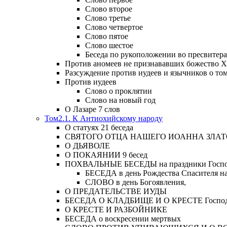
Слово второе
Слово третье
Слово четвертое
Слово пятое
Слово шестое
Беседа по рукоположении во пресвитера
Против аномеев не признававших божество Х
Разсуждение против иудеев и язычников о то
Против иудеев
Слово о проклятии
Слово на новый год
О Лазаре 7 слов
Том2.1. К Антиохийскому народу
О статуях 21 беседа
СВЯТОГО ОТЦА НАШЕГО ИОАННА ЗЛА
О ДЬЯВОЛЕ
О ПОКАЯНИИ 9 бесед
ПОХВАЛЬНЫЕ БЕСЕДЫ на праздники Господ
БЕСЕДА в день Рождества Спасителя н
СЛОВО в день Богоявления,
О ПРЕДАТЕЛЬСТВЕ ИУДЫ
БЕСЕДА О КЛАДБИЩЕ И О КРЕСТЕ Господа и 
О КРЕСТЕ И РАЗБОЙНИКЕ
БЕСЕДА о воскресении мертвых