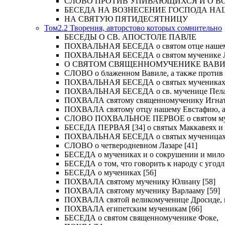
СЛОВО ПРОТИВ УПИВАЮЩИХСЯ И О ВОСКРЕС
БЕСЕДА НА ВОЗНЕСЕНИЕ ГОСПОДА НА
НА СВЯТУЮ ПЯТИДЕСЯТНИЦУ
Том2.2 Творения, авторстово которых сомнительно
БЕСЕДЫ О СВ. АПОСТОЛЕ ПАВЛЕ
ПОХВАЛЬНАЯ БЕСЕДА о святом отце нашем Ме
ПОХВАЛЬНАЯ БЕСЕДА о святом мученике Лу
О СВЯТОМ СВЯЩЕННОМУЧЕНИКЕ ВАВИЛ
СЛОВО о блаженном Вавиле, а также против 
ПОХВАЛЬНАЯ БЕСЕДА о святых мучениках Иу
ПОХВАЛЬНАЯ БЕСЕДА о св. мученице Пелаги
ПОХВАЛА святому священномученику Игнат
ПОХВАЛА святому отцу нашему Евстафию, ар
СЛОВО ПОХВАЛЬНОЕ ПЕРВОЕ о святом муче
БЕСЕДА ПЕРВАЯ [34] о святых Маккавеях и 
ПОХВАЛЬНАЯ БЕСЕДА о святых мученицах Ве
СЛОВО о четверодневном Лазаре [41]
БЕСЕДА о мучениках и о сокрушении и мило
БЕСЕДА о том, что говорить к народу с угод
БЕСЕДА о мучениках [56]
ПОХВАЛА святому мученику Юлиану [58]
ПОХВАЛА святому мученику Варлааму [59]
ПОХВАЛА святой великомученице Дросиде, и 
ПОХВАЛА египетским мученикам [66]
БЕСЕДА о святом священномученике Фоке,