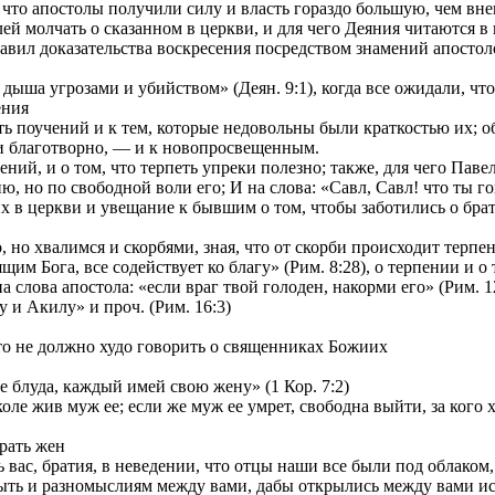
и что апостолы получили силу и власть гораздо большую, чем вн
ей молчать о сказанном в церкви, и для чего Деяния читаются в
ставил доказательства воскресения посредством знамений апостол
ыша угрозами и убийством» (Деян. 9:1), когда все ожидали, что б
ения
 поучений и к тем, которые недовольны были краткостью их; об 
и благотворно, — и к новопросвещенным.
й, и о том, что терпеть упреки полезно; также, для чего Павел 
, но по свободной воли его; И на слова: «Савл, Савл! что ты го
 церкви и увещание к бывшим о том, чтобы заботились о брати
но хвалимся и скорбями, зная, что от скорби происходит терпени
м Бога, все содействует ко благу» (Рим. 8:28), о терпении и о 
лова апостола: «если враг твой голоден, накорми его» (Рим. 12
и Акилу» и проч. (Рим. 16:3)
то не должно худо говорить о священниках Божиих
 блуда, каждый имей свою жену» (1 Кор. 7:2)
ле жив муж ее; если же муж ее умрет, свободна выйти, за кого хо
рать жен
вас, братия, в неведении, что отцы наши все были под облаком, 
ть и разномыслиям между вами, дабы открылись между вами иск