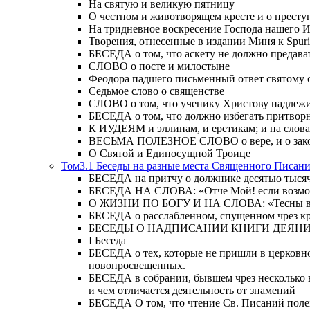
На святую и великую пятницу
О честном и животворящем кресте и о прест
На тридневное воскресение Господа нашего 
Творения, отнесенные в издании Миня к Spur
БЕСЕДА о том, что аскету не должно предава
СЛОВО о посте и милостыне
Феодора падшего письменный ответ святому 
Седьмое слово о священстве
СЛОВО о том, что ученику Христову надлежи
БЕСЕДА о том, что должно избегать притвор
К ИУДЕЯМ и эллинам, и еретикам; и на слова;
ВЕСЬМА ПОЛЕЗНОЕ СЛОВО о вере, и о закон
О Святой и Единосущной Троице
Том3.1 Беседы на разные места Священного Писан
БЕСЕДА на притчу о должнике десятью тысячам
БЕСЕДА НА СЛОВА: «Отче Мой! если возможно,
О ЖИЗНИ ПО БОГУ И НА СЛОВА: «Тесны врата
БЕСЕДА о расслабленном, спущенном чрез кров
БЕСЕДЫ О НАДПИСАНИИ КНИГИ ДЕЯН
Ι Беседа
БЕСЕДА о тех, которые не пришли в церковно
новопросвещенных.
БЕСЕДА в собрании, бывшем чрез несколько в
и чем отличается деятельность от знамений
БЕСЕДА О том, что чтение Св. Писаний полезн