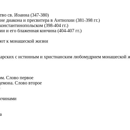
тво св. Иоанна (347-380)
не диакона и пресвитера в Антиохии (381-398 гг.)
 константинопольском (398-404 гг.)
ии и его блаженная кончина (404-407 гг.)
ают к монашеской жизни
 царских с истинным и христианским любомудрием монашеской 
м. Слово первое
демона. Слово второе
е
ужчинами
а