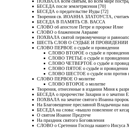
ПОХВАЛА всем святым, во всем мире постра
БЕСЕДА после землетрясения [70]
БЕСЕДА о предательстве Иуды [72]
Творения св. ИОАННА ЗЛАТОУСТА, считае
БЕСЕДА В ПАМЯТЬ СВ. ВАССА
СЛОВО об апостоле Петре и пророке Илие
СЛОВО о блаженном Аврааме
ПОХВАЛА святой первомученице и равноапос
ШЕСТЬ СЛОВ О СУДЬБЕ И ПРОВИДЕНИИ
СЛОВО ПЕРВОЕ о судьбе и провидении
СЛОВО ВТОРОЕ о судьбе и провидени
СЛОВО ТРЕТЬЕ о судьбе и провидении
СЛОВО ЧЕТВЕРТОЕ о судьбе и прови
СЛОВО ПЯТОЕ о судьбе и провидении
СЛОВО ШЕСТОЕ о судьбе или против 
СЛОВО ПЕРВОЕ О молитве
СЛОВО ВТОРОЕ о молитве
Творения, отнесенные в издании Миня к разряд
БЕСЕДА о пророчестве Захарии и о зачатии Е
ПОХВАЛА на зачатие святого Иоанна пророк
На Благовещение преславной Владычицы на
БЕСЕДА на слова: «вышло повеление от кесар
О святом Иоанне Предтече
На праздник святого Богоявления
СЛОВО о Сретении Господа нашего Иисуса Хр