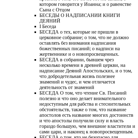
котором говорится у Иоанна; и о равенстве
Сына с Отцом
БЕСЕДЫ О НАДПИСАНИИ КНИГИ
ДЕЯНИЙ
Ι Беседа
БЕСЕДА о тех, которые не пришли в
церковное собрание; о том, что не должно
оставлять без внимания надписания
божественных писаний; о надписи на
жертвеннике и о новопросвещенных.
БЕСЕДА в собрании, бывшем чрез
несколько времени в древней церкви, на
надписание Деяний Апостольских, и о том,
что добродетельная жизнь полезнее
знамений и чудес, и чем отличается
деятельность от знамений
БЕСЕДА О том, что чтение Св. Писаний
полезно и что оно делает внимательного
недоступным для рабства и стеснительных
обстоятельств, также о том, что название
апостолов есть название многих достоинств
и что апостолы получили силу и власть
гораздо большую, чем внешние властители и
сами цари, и наконец к новопросвещенным.
БЕСЕДА о том, что не безопасно для