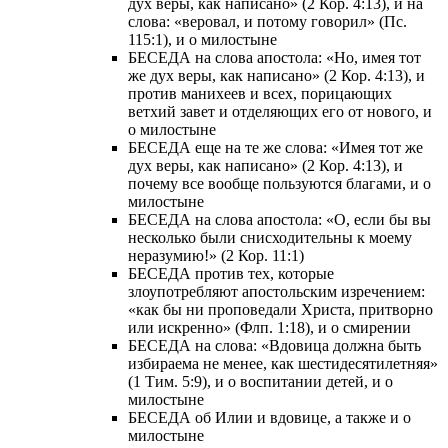
дух веры, как написано» (2 Кор. 4:13), и на
слова: «веровал, и потому говорил» (Пс.
115:1), и о милостыне
БЕСЕДА на слова апостола: «Но, имея тот
же дух веры, как написано» (2 Кор. 4:13), и
против манихеев и всех, порицающих
ветхий завет и отделяющих его от нового, и
о милостыне
БЕСЕДА еще на те же слова: «Имея тот же
дух веры, как написано» (2 Кор. 4:13), и
почему все вообще пользуются благами, и о
милостыне
БЕСЕДА на слова апостола: «О, если бы вы
несколько были снисходительны к моему
неразумию!» (2 Кор. 11:1)
БЕСЕДА против тех, которые
злоупотребляют апостольским изречением:
«как бы ни проповедали Христа, притворно
или искренно» (Флп. 1:18), и о смирении
БЕСЕДА на слова: «Вдовица должна быть
избираема не менее, как шестидесятилетняя»
(1 Тим. 5:9), и о воспитании детей, и о
милостыне
БЕСЕДА об Илии и вдовице, а также и о
милостыне