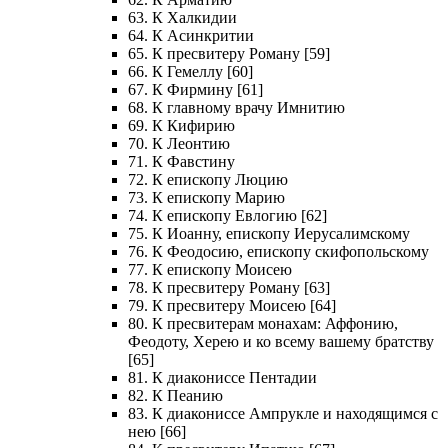
63. К Халкидии
64. К Асинкритии
65. К пресвитеру Роману [59]
66. К Гемеллу [60]
67. К Фирмину [61]
68. К главному врачу Имнитию
69. К Кифирию
70. К Леонтию
71. К Фавстину
72. К епископу Люцию
73. К епископу Марию
74. К епископу Евлогию [62]
75. К Иоанну, епископу Иерусалимскому
76. К Феодосию, епископу скифопольскому
77. К епископу Моисею
78. К пресвитеру Роману [63]
79. К пресвитеру Моисею [64]
80. К пресвитерам монахам: Аффонию,
Феодоту, Херею и ко всему вашему братству
[65]
81. К диакониссе Пентадии
82. К Пеанию
83. К диакониссе Ампрукле и находящимся с
нею [66]