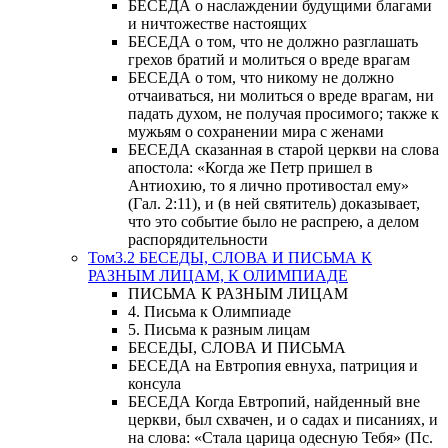
БЕСЕДА о наслаждении будущими благами
и ничтожестве настоящих
БЕСЕДА о том, что не должно разглашать
грехов братий и молиться о вреде врагам
БЕСЕДА о том, что никому не должно
отчаиваться, ни молиться о вреде врагам, ни
падать духом, не получая просимого; также к
мужьям о сохранении мира с женами
БЕСЕДА сказанная в старой церкви на слова
апостола: «Когда же Петр пришел в
Антиохию, то я лично противостал ему»
(Гал. 2:11), и (в ней святитель) доказывает,
что это событие было не распрею, а делом
распорядительности
Том3.2 БЕСЕДЫ, СЛОВА И ПИСЬМА К
РАЗНЫМ ЛИЦАМ, К ОЛИМПИАДЕ
ПИСЬМА К РАЗНЫМ ЛИЦАМ
4. Письма к Олимпиаде
5. Письма к разным лицам
БЕСЕДЫ, СЛОВА И ПИСЬМА
БЕСЕДА на Евтропия евнуха, патриция и
консула
БЕСЕДА Когда Евтропий, найденный вне
церкви, был схвачен, и о садах и писаниях, и
на слова: «Стала царица одесную Тебя» (Пс.