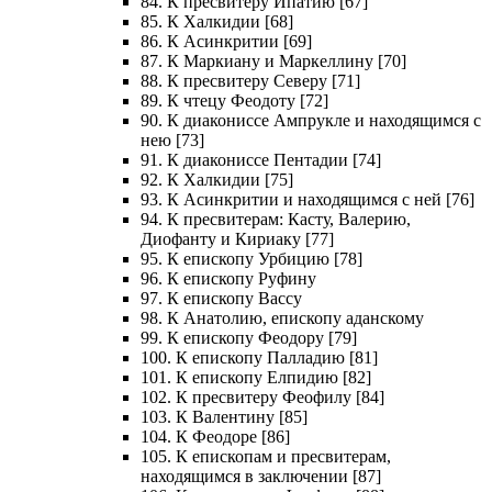
84. К пресвитеру Ипатию [67]
85. К Халкидии [68]
86. К Асинкритии [69]
87. К Маркиану и Маркеллину [70]
88. К пресвитеру Северу [71]
89. К чтецу Феодоту [72]
90. К диакониссе Ампрукле и находящимся с
нею [73]
91. К диакониссе Пентадии [74]
92. К Халкидии [75]
93. К Асинкритии и находящимся с ней [76]
94. К пресвитерам: Касту, Валерию,
Диофанту и Кириаку [77]
95. К епископу Урбицию [78]
96. К епископу Руфину
97. К епископу Вассу
98. К Анатолию, епископу аданскому
99. К епископу Феодору [79]
100. К епископу Палладию [81]
101. К епископу Елпидию [82]
102. К пресвитеру Феофилу [84]
103. К Валентину [85]
104. К Феодоре [86]
105. К епископам и пресвитерам,
находящимся в заключении [87]