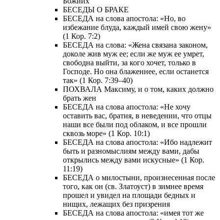
Божиих
БЕСЕДЫ О БРАКЕ
БЕСЕДА на слова апостола: «Но, во
избежание блуда, каждый имей свою жену»
(1 Кор. 7:2)
БЕСЕДА на слова: «Жена связана законом,
доколе жив муж ее; если же муж ее умрет,
свободна выйти, за кого хочет, только в
Господе. Но она блаженнее, если останется
так» (1 Кор. 7:39–40)
ПОХВАЛА Максиму, и о том, каких должно
брать жен
БЕСЕДА на слова апостола: «Не хочу
оставить вас, братия, в неведении, что отцы
наши все были под облаком, и все прошли
сквозь море» (1 Кор. 10:1)
БЕСЕДА на слова апостола: «Ибо надлежит
быть и разномыслиям между вами, дабы
открылись между вами искусные» (1 Кор.
11:19)
БЕСЕДА о милостыни, произнесенная после
того, как он (св. Златоуст) в зимнее время
прошел и увидел на площади бедных и
нищих, лежащих без призрения
БЕСЕДА на слова апостола: «имея тот же