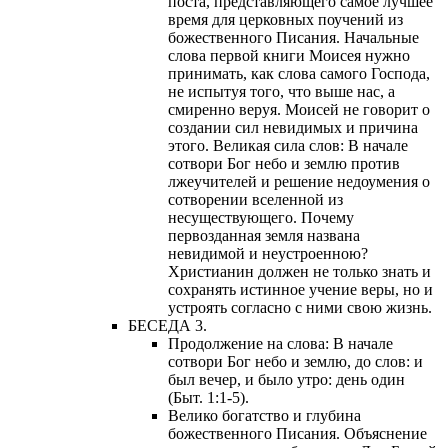
поста, представляющего самое лучшее
время для церковных поучений из
божественного Писания. Начальные
слова первой книги Моисея нужно
принимать, как слова самого Господа,
не испытуя того, что выше нас, а
смиренно веруя. Моисей не говорит о
создании сил невидимых и причина
этого. Великая сила слов: В начале
сотвори Бог небо и землю против
лжеучителей и решение недоумения о
сотворении вселенной из
несуществующего. Почему
первозданная земля названа
невидимой и неустроенною?
Христианин должен не только знать и
сохранять истинное учение веры, но и
устроять согласно с ними свою жизнь.
БЕСЕДА 3.
Продолжение на слова: В начале
сотвори Бог небо и землю, до слов: и
был вечер, и было утро: день один
(Быт. 1:1-5).
Велико богатство и глубина
божественного Писания. Объяснение