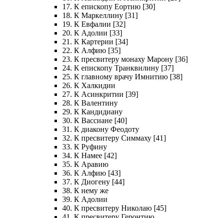
17. К епископу Еортию [30]
18. К Маркеллину [31]
19. К Евфалии [32]
20. К Адолии [33]
21. К Картерии [34]
22. К Алфию [35]
23. К пресвитеру монаху Марону [36]
24. К епископу Транквилину [37]
25. К главному врачу Имнитию [38]
26. К Халкидии
27. К Асинкритии [39]
28. К Валентину
29. К Кандидиану
30. К Вассиане [40]
31. К диакону Феодоту
32. К пресвитеру Симмаху [41]
33. К Руфину
34. К Намее [42]
35. К Аравию
36. К Алфию [43]
37. К Диогену [44]
38. К нему же
39. К Адолии
40. К пресвитеру Николаю [45]
41. К пресвитеру Геронтию