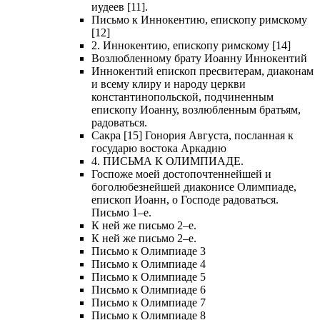
иудеев [11].
Письмо к Иннокентию, епископу римскому
[12]
2. Иннокентию, епископу римскому [14]
Возлюбленному брату Иоанну Иннокентий
Иннокентий епископ пресвитерам, диаконам
и всему клиру и народу церкви
константинопольской, подчиненным
епископу Иоанну, возлюбленным братьям,
радоваться.
Сакра [15] Гонория Августа, посланная к
государю востока Аркадию
4. ПИСЬМА К ОЛИМПИАДЕ.
Госпоже моей достопочтеннейшей и
боголюбезнейшей диаконисе Олимпиаде,
епископ Иоанн, о Господе радоваться.
Письмо 1–е.
К ней же письмо 2–е.
К ней же письмо 2–е.
Письмо к Олимпиаде 3
Письмо к Олимпиаде 4
Письмо к Олимпиаде 5
Письмо к Олимпиаде 6
Письмо к Олимпиаде 7
Письмо к Олимпиаде 8