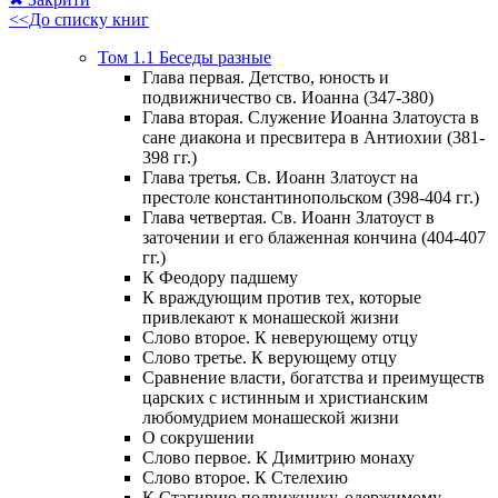
<<До списку книг
Том 1.1 Беседы разные
Глава первая. Детство, юность и
подвижничество св. Иоанна (347-380)
Глава вторая. Служение Иоанна Златоуста в
сане диакона и пресвитера в Антиохии (381-
398 гг.)
Глава третья. Св. Иоанн Златоуст на
престоле константинопольском (398-404 гг.)
Глава четвертая. Св. Иоанн Златоуст в
заточении и его блаженная кончина (404-407
гг.)
К Феодору падшему
К враждующим против тех, которые
привлекают к монашеской жизни
Слово второе. К неверующему отцу
Слово третье. К верующему отцу
Сравнение власти, богатства и преимуществ
царских с истинным и христианским
любомудрием монашеской жизни
О сокрушении
Слово первое. К Димитрию монаху
Слово второе. К Стелехию
К Стагирию подвижнику, одержимому