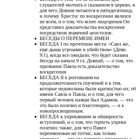
слушателей молчать о сказанном в церкви, и
для чего Деяния читаются в пятидесятницу,
и почему Христос по воскресении являлся
не всем, и о том, что яснее лицезрения Он
представил доказательства воскресения
посредством знамений апостолов.
БЕСЕДЫ О ПЕРЕМЕНЕ ИМЕН
БЕСЕДА I по прочтении места: «Савл же,
еще дыша угрозами и убийством» (Деян.
9:1), когда все ожидали, что будет сказана
беседа на начало 9 гл. Деяний, — о том, что
призвание Павла есть доказательство
воскресения
БЕСЕДА II к роптавшим на
продолжительность поучений и к тем,
которые недовольны были краткостью их; об
имени Савла и Павла, и о том, для чего
первый человек назван был Адамом, — что
это было полезно и благотворно, — и к
новопросвещенным.
БЕСЕДА к упрекавшим за обширность
вступлений, и о том, что терпеть упреки
полезно; также, для чего Павел
переименован не тотчас, как только
уверовал, — что эта перемена произошла с