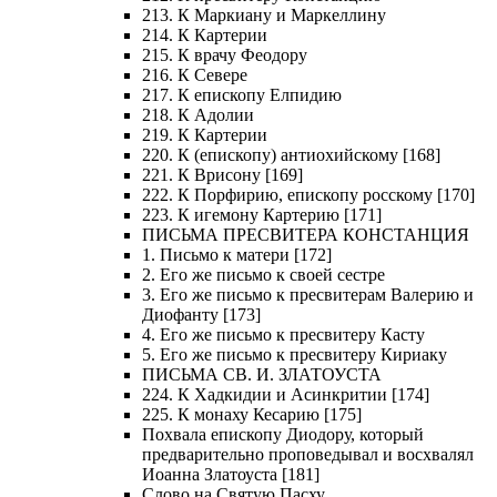
213. К Маркиану и Маркеллину
214. К Картерии
215. К врачу Феодору
216. К Севере
217. К епископу Елпидию
218. К Адолии
219. К Картерии
220. К (епископу) антиохийскому [168]
221. К Врисону [169]
222. К Порфирию, епископу росскому [170]
223. К игемону Картерию [171]
ПИСЬМА ПРЕСВИТЕРА КОНСТАНЦИЯ
1. Письмо к матери [172]
2. Его же письмо к своей сестре
3. Его же письмо к пресвитерам Валерию и
Диофанту [173]
4. Его же письмо к пресвитеру Касту
5. Его же письмо к пресвитеру Кириаку
ПИСЬМА СВ. И. ЗЛАТОУСТА
224. К Хадкидии и Асинкритии [174]
225. К монаху Кесарию [175]
Похвала епископу Диодору, который
предварительно проповедывал и восхвалял
Иоанна Златоуста [181]
Слово на Святую Пасху