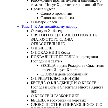
Разсуждение против иудеев и язычников о
том, что Иисус Христос есть истинный Бог
Против иудеев
Слово о проклятии
Слово на новый год
О Лазаре 7 слов
Том2.1. К Антиохийскому народу
О статуях 21 беседа
СВЯТОГО ОТЦА НАШЕГО ИОАННА
ЗЛАТОУСТОГО СЛОВА
ОГЛАСИТЕЛЬНЫЕ
О ДЬЯВОЛЕ
О ПОКАЯНИИ 9 бесед
ПОХВАЛЬНЫЕ БЕСЕДЫ на праздники
Господни и святых
БЕСЕДА в день Рождества Спасителя
нашего Иисуса Христа,
СЛОВО в день Богоявления,
О ПРЕДАТЕЛЬСТВЕ ИУДЫ
БЕСЕДА О КЛАДБИЩЕ И О КРЕСТЕ
Господа и Бога и Спасителя Иисуса Христа
[63]
О КРЕСТЕ И РАЗБОЙНИКЕ
БЕСЕДА о воскресении мертвых
СЛОВО ПРОТИВ УПИВАЮЩИХСЯ И О