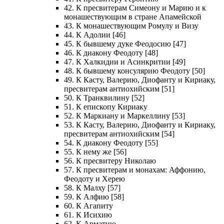
42. К пресвитерам Симеону и Марию и к
монашествующим в стране Апамейской
43. К монашествующим Ромулу и Визу
44. К Адолии [46]
45. К бывшему дуке Феодосию [47]
46. К диакону Феодоту [48]
47. К Халкидии и Асинкритии [49]
48. К бывшему консулярию Феодоту [50]
49. К Касту, Валерию, Диофанту и Кириаку,
пресвитерам антиохийским [51]
50. К Транквилину [52]
51. К епископу Кириаку
52. К Маркиану и Маркеллину [53]
53. К Касту, Валерию, Диофанту и Кириаку,
пресвитерам антиохийским [54]
54. К диакону Феодоту [55]
55. К нему же [56]
56. К пресвитеру Николаю
57. К пресвитерам и монахам: Аффонию,
Феодоту и Херею
58. К Малху [57]
59. К Алфию [58]
60. К Агапиту
61. К Исихию
62. К Арматию