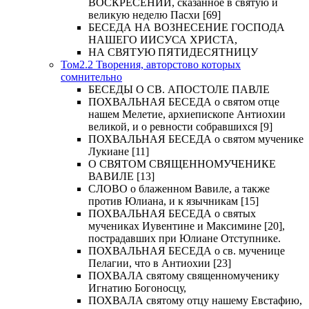
ВОСКРЕСЕНИИ, сказанное в святую и
великую неделю Пасхи [69]
БЕСЕДА НА ВОЗНЕСЕНИЕ ГОСПОДА
НАШЕГО ИИСУСА ХРИСТА,
НА СВЯТУЮ ПЯТИДЕСЯТНИЦУ
Том2.2 Творения, авторстово которых
сомнительно
БЕСЕДЫ О СВ. АПОСТОЛЕ ПАВЛЕ
ПОХВАЛЬНАЯ БЕСЕДА о святом отце
нашем Мелетие, архиепископе Антиохии
великой, и о ревности собравшихся [9]
ПОХВАЛЬНАЯ БЕСЕДА о святом мученике
Лукиане [11]
О СВЯТОМ СВЯЩЕННОМУЧЕНИКЕ
ВАВИЛЕ [13]
СЛОВО о блаженном Вавиле, а также
против Юлиана, и к язычникам [15]
ПОХВАЛЬНАЯ БЕСЕДА о святых
мучениках Иувентине и Максимине [20],
пострадавших при Юлиане Отступнике.
ПОХВАЛЬНАЯ БЕСЕДА о св. мученице
Пелагии, что в Антиохии [23]
ПОХВАЛА святому священномученику
Игнатию Богоносцу,
ПОХВАЛА святому отцу нашему Евстафию,