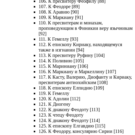
106. К пресвитеру Феофилу [88]
107. К Феодоре [89]
108. К Аравию [90]
109. К Маркиану [91]
110. К пресвитерам и монахам,
проповедующим в Финикии веру язычникам
[92]
111. К Гемеллу [93]
112. К епископу Кириаку, находящемуся
также в изгнании [94]
113. К пресвитеру Руфину [104]
114. К Поливию [105]
115. К Мариниану [106]
116. К Маркиану и Маркеллину [107]
117. К Касту, Валерию, Диофанту и Кириаку,
пресвитерам антиохийским [108]
118. К епископу Елпидию [109]
119. К Гемеллу
120. К Адолии [112]
121. К Диогену
122. К диакону Феодоту [113]
123. К чтецу Феодоту
124. К диакону Феодоту [114]
125. К епископу Елгавдию [115]
126. К Феодору, консулярию Сирии [116]