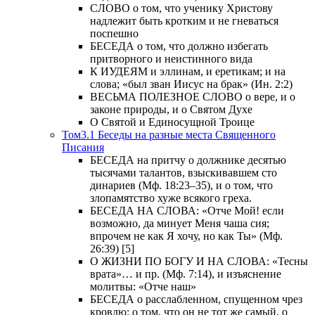
СЛОВО о том, что ученику Христову
надлежит быть кротким и не гневаться
поспешно
БЕСЕДА о том, что должно избегать
притворного и неистинного вида
К ИУДЕЯМ и эллинам, и еретикам; и на
слова; «был зван Иисус на брак» (Ин. 2:2)
ВЕСЬМА ПОЛЕЗНОЕ СЛОВО о вере, и о
законе природы, и о Святом Духе
О Святой и Единосущной Троице
Том3.1 Беседы на разные места Священного
Писания
БЕСЕДА на притчу о должнике десятью
тысячами талантов, взыскивавшем сто
динариев (Мф. 18:23–35), и о том, что
злопамятство хуже всякого греха.
БЕСЕДА НА СЛОВА: «Отче Мой! если
возможно, да минует Меня чаша сия;
впрочем не как Я хочу, но как Ты» (Мф.
26:39) [5]
О ЖИЗНИ ПО БОГУ И НА СЛОВА: «Тесны
врата»… и пр. (Мф. 7:14), и изъяснение
молитвы: «Отче наш»
БЕСЕДА о расслабленном, спущенном чрез
кровлю; о том, что он не тот же самый, о