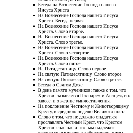
Беседа на Вознесение Господа нашего
Иисуса Христа
На Вознесение Господа нашего Иисуса
Христа. Беседа первая.
На Вознесение Господа нашего Иисуса
Христа. Слово второе.
На Вознесение Господа нашего Иисуса
Христа. Слово третье.
На Вознесение Господа нашего Иисуса
Христа. Слово четвертое.
На Вознесение Господа нашего Иисуса
Христа. Слово пятое.
На Пятидесятницу. Слово первое.
На святую Пятидесятницу. Слово второе.
На святую Пятидесятницу. Слово третье.
Беседа о Святом Духе
В день памяти мучеников; также о том, что
Христос называется Пастырем и Агнцем; и о
завесе, и о жертве умилостивления.
На поклонение Честному и Животворящему
Кресту, в среднюю неделю Великого поста
Слово о том, что не должно стыдиться
прославлять Честный Крест, что Крестом
Христос спас нас и что нам надлежит
хвалиться им; также о добродетели, о том,