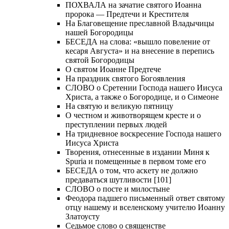
ПОХВАЛА на зачатие святого Иоанна
пророка — Предтечи и Крестителя
На Благовещение преславной Владычицы
нашей Богородицы
БЕСЕДА на слова: «вышло повеление от
кесаря Августа» и на внесение в перепись
святой Богородицы
О святом Иоанне Предтече
На праздник святого Богоявления
СЛОВО о Сретении Господа нашего Иисуса
Христа, а также о Богородице, и о Симеоне
На святую и великую пятницу
О честном и животворящем кресте и о
преступлении первых людей
На тридневное воскресение Господа нашего
Иисуса Христа
Творения, отнесенные в издании Миня к
Spuria и помещенные в первом томе его
БЕСЕДА о том, что аскету не должно
предаваться шутливости [101]
СЛОВО о посте и милостыне
Феодора падшего письменный ответ святому
отцу нашему и вселенскому учителю Иоанну
Златоусту
Седьмое слово о священстве