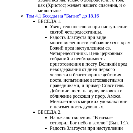
как (Христос) желает нашего спасения, и о
милостыне
Том 4.1 Беседы на "Бытие" до 18.16
БЕСЕДА 1.
Увещательное слово при наступлении
святой четыредесятницы.
Радость Златоуста при виде
многочисленности собравшихся в храм
Божий пред наступлением св.
Четыредесятницы. Цель церковных
собраний и необходимость
приготовления к посту. Великий вред
невоздержания от дней первого
человека и благотворные действия
поста, испытанные ветхозаветными
праведниками, и пример Спасителя.
Действие поста на душу человека и
обличение роскоши у прор. Амоса.
Мимолетность мирских удовольствий
и неизменность духовных.
БЕСЕДА 2.
На начало творения: “В начале
сотворил Бог небо и землю” (Быт. 1:1).
Радость Златоуста при наступлении