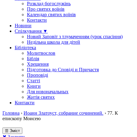
Розклад богослужінь
Про святих воїнів
Календар святих воїнів
Контакти
Новини
Спілкування ▼
Новий Заповіт з тлумаченням (урок спасіння)
Недільна школа для дітей
Бібліотека
Молитвослов
Біблія
Хрещення
Підготовка до Сповіді и Причастя
Проповіді
Статті
Книги
Для новоначальных
Житія святих
Контакти
Головна
›
Иоанн Златоуст, собрание сочинений.
›
77. К
епископу Моисею
☰ Зміст
✖ Закрити