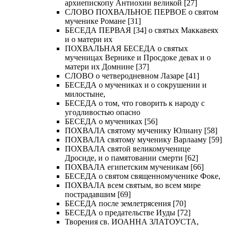
архиепископу Антиохии великой [27]
СЛОВО ПОХВАЛЬНОЕ ПЕРВОЕ о святом
мученике Романе [31]
БЕСЕДА ПЕРВАЯ [34] о святых Маккавеях
и о матери их
ПОХВАЛЬНАЯ БЕСЕДА о святых
мученицах Вернике и Просдоке девах и о
матери их Домнине [37]
СЛОВО о четверодневном Лазаре [41]
БЕСЕДА о мучениках и о сокрушении и
милостыне,
БЕСЕДА о том, что говорить к народу с
угодливостью опасно
БЕСЕДА о мучениках [56]
ПОХВАЛА святому мученику Юлиану [58]
ПОХВАЛА святому мученику Варлааму [59]
ПОХВАЛА святой великомученице
Дросиде, и о памятовании смерти [62]
ПОХВАЛА египетским мученикам [66]
БЕСЕДА о святом священномученике Фоке,
ПОХВАЛА всем святым, во всем мире
пострадавшим [69]
БЕСЕДА после землетрясения [70]
БЕСЕДА о предательстве Иуды [72]
Творения св. ИОАННА ЗЛАТОУСТА,