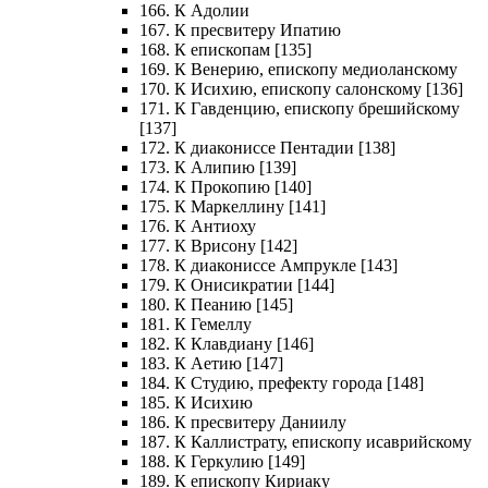
166. К Адолии
167. К пресвитеру Ипатию
168. К епископам [135]
169. К Венерию, епископу медиоланскому
170. К Исихию, епископу салонскому [136]
171. К Гавденцию, епископу брешийскому
[137]
172. К диакониссе Пентадии [138]
173. К Алипию [139]
174. К Прокопию [140]
175. К Маркеллину [141]
176. К Антиоху
177. К Врисону [142]
178. К диакониссе Ампрукле [143]
179. К Онисикратии [144]
180. К Пеанию [145]
181. К Гемеллу
182. К Клавдиану [146]
183. К Аетию [147]
184. К Студию, префекту города [148]
185. К Исихию
186. К пресвитеру Даниилу
187. К Каллистрату, епископу исаврийскому
188. К Геркулию [149]
189. К епископу Кириаку