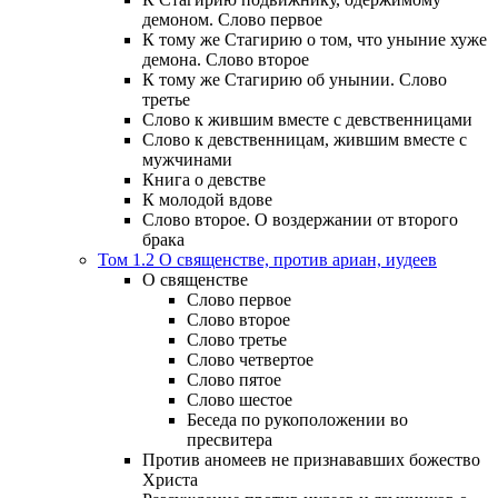
демоном. Слово первое
К тому же Стагирию о том, что уныние хуже
демона. Слово второе
К тому же Стагирию об унынии. Слово
третье
Слово к жившим вместе с девственницами
Слово к девственницам, жившим вместе с
мужчинами
Книга о девстве
К молодой вдове
Слово второе. О воздержании от второго
брака
Том 1.2 О священстве, против ариан, иудеев
О священстве
Слово первое
Слово второе
Слово третье
Слово четвертое
Слово пятое
Слово шестое
Беседа по рукоположении во
пресвитера
Против аномеев не признававших божество
Христа