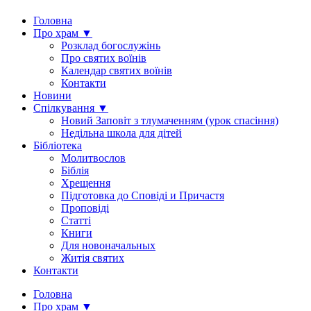
Головна
Про храм ▼
Розклад богослужінь
Про святих воїнів
Календар святих воїнів
Контакти
Новини
Спілкування ▼
Новий Заповіт з тлумаченням (урок спасіння)
Недільна школа для дітей
Бібліотека
Молитвослов
Біблія
Хрещення
Підготовка до Сповіді и Причастя
Проповіді
Статті
Книги
Для новоначальных
Житія святих
Контакти
Головна
Про храм ▼