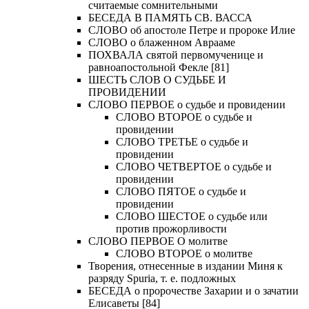
считаемые сомнительными
БЕСЕДА В ПАМЯТЬ СВ. ВАССА
СЛОВО об апостоле Петре и пророке Илие
СЛОВО о блаженном Аврааме
ПОХВАЛА святой первомученице и
равноапостольной Фекле [81]
ШЕСТЬ СЛОВ О СУДЬБЕ И
ПРОВИДЕНИИ
СЛОВО ПЕРВОЕ о судьбе и провидении
СЛОВО ВТОРОЕ о судьбе и
провидении
СЛОВО ТРЕТЬЕ о судьбе и
провидении
СЛОВО ЧЕТВЕРТОЕ о судьбе и
провидении
СЛОВО ПЯТОЕ о судьбе и
провидении
СЛОВО ШЕСТОЕ о судьбе или
против прожорливости
СЛОВО ПЕРВОЕ О молитве
СЛОВО ВТОРОЕ о молитве
Творения, отнесенные в издании Миня к
разряду Spuria, т. е. подложных
БЕСЕДА о пророчестве Захарии и о зачатии
Елисаветы [84]