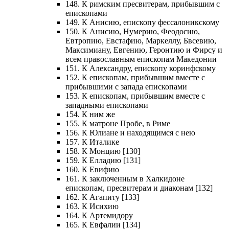
148. К римским пресвитерам, прибывшим с
епископами
149. К Анисию, епископу фессалоникскому
150. К Анисию, Нумерию, Феодосию,
Евтропию, Евстафию, Маркеллу, Бвсевию,
Максимиану, Евгению, Геронтию и Фирсу и
всем православным епископам Македонии
151. К Александру, епископу коринфскому
152. К епископам, прибывшим вместе с
прибывшими с запада епископами
153. К епископам, прибывшим вместе с
западными епископами
154. К ним же
155. К матроне Пробе, в Риме
156. К Юлиане и находящимся с нею
157. К Италике
158. К Монцию [130]
159. К Елладию [131]
160. К Евифию
161. К заключенным в Халкидоне
епископам, пресвитерам и диаконам [132]
162. К Агапиту [133]
163. К Исихию
164. К Артемидору
165. К Евфалии [134]