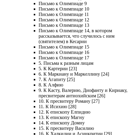
Письмо к Олимпиаде 9
Письмо к Олимпиаде 10
Письмо к Олимпиаде 11
Письмо к Олимпиаде 12
Письмо к Олимпиаде 13
Письмо к Олимпиаде 14, в котором
рассказывается, что случилось с ним
(святителем) в Кесарии
Письмо к Олимпиаде 15
Письмо к Олимпиаде 16
Письмо к Олимпиаде 17
5. Письма к разным лицам
5. К Картерии [23]
6. К Маркиану и Маркеллину [24]
7. К Агапиту [25]
8. К Алфию
9. К Касту, Валерию, Диофанту и Кириаку,
пресвитерам антиохийским [26]
10. К пресвитеру Роману [27]
11. К Исихию [28]
12. К епископу Елпидию
13. К епископу Магну
14. К епископу Домну
15. К пресвитеру Василию
16. К Халкидии и Асинкритии [29]