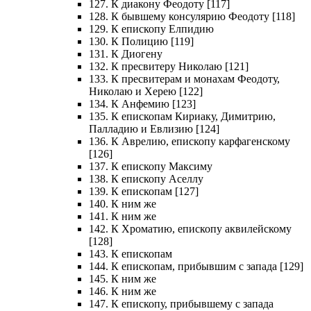
127. К диакону Феодоту [117]
128. К бывшему консулярию Феодоту [118]
129. К епископу Елпидию
130. К Полицию [119]
131. К Диогену
132. К пресвитеру Николаю [121]
133. К пресвитерам и монахам Феодоту,
Николаю и Херею [122]
134. К Анфемию [123]
135. К епископам Кириаку, Димитрию,
Палладию и Евлизию [124]
136. К Аврелию, епископу карфагенскому
[126]
137. К епископу Максиму
138. К епископу Аселлу
139. К епископам [127]
140. К ним же
141. К ним же
142. К Хроматию, епископу аквилейскому
[128]
143. К епископам
144. К епископам, прибывшим с запада [129]
145. К ним же
146. К ним же
147. К епископу, прибывшему с запада