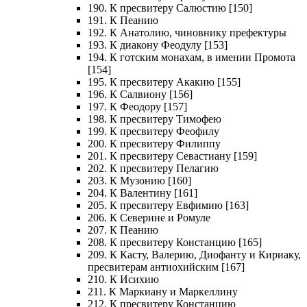
190. К пресвитеру Салюстию [150]
191. К Пеанию
192. К Анатолию, чиновнику префектуры
193. К диакону Феодулу [153]
194. К готским монахам, в имении Промота
[154]
195. К пресвитеру Акакию [155]
196. К Салвиону [156]
197. К Феодору [157]
198. К пресвитеру Тимофею
199. К пресвитеру Феофилу
200. К пресвитеру Филиппу
201. К пресвитеру Севастиану [159]
202. К пресвитеру Пелагию
203. К Музонию [160]
204. К Валентину [161]
205. К пресвитеру Евфимию [163]
206. К Северине и Ромуле
207. К Пеанию
208. К пресвитеру Констанцию [165]
209. К Касту, Валерию, Диофанту и Кириаку,
пресвитерам антиохийским [167]
210. К Исихию
211. К Маркиану и Маркеллину
212. К пресвитеру Констанцию