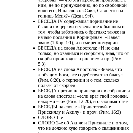
ним, не по принуждению, но по свободной
воли его; И на слова: «Савл, Савл! что ты
гонишь Меня?» (Деян. 9:4).
БЕСЕДА IV содержащая порицание не
бывших в церкви и увещание к бывшим о
том, чтобы заботились о братиях; также на
начало послания к Коринфянам: «Павел
зван» (1 Кор. 1:1), и о смиренномудрии
БЕСЕДА на слова Апостола: «И не сим
только, но хвалимся и скорбями, зная, что от
скорби происходит терпение» и пр. (Рим.
5:3)
БЕСЕДА на слова Апостола: «Знаем, что
любящим Бога, все содействует ко благу»
(Рим. 8:28), о терпении и о том, сколько
пользы от скорбей.
БЕСЕДА против непришедших в собрание и
на слова апостола: «если враг твой голоден,
накорми его» (Рим. 12:20), и о злопамятстве
БЕСЕДЫ на слова: «Приветствуйте
Прискиллу и Акилу» и проч. (Рим. 16:3)
СЛОВО 1–е
СЛОВО 2–е об Акиле и Прискилле и о том,
что не должно худо говорить о священниках