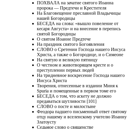
ПОХВАЛА на зачатие святого Иоанна
пророка — Предтечи и Крестителя
На Благовещение преславной Владычицы
нашей Богородицы
БЕСЕДА на слова: «вышло повеление от
кесаря Августа» и на внесение в перепись
святой Богородицы
О святом Иоанне Предтече
На праздник святого Богоявления
СЛОВО о Сретении Господа нашего Иисуса
Христа, а также о Богородице, и о Симеоне
На святую и великую пятницу
О честном и животворящем кресте и о
преступлении первых людей
На тридневное воскресение Господа нашего
Иисуса Христа
Творения, отнесенные в издании Миня к
Spuria и помещенные в первом томе его
БЕСЕДА о том, что аскету не должно
предаваться шутливости [101]
СЛОВО о посте и милостыне
Феодора падшего письменный ответ святому
отцу нашему и вселенскому учителю Иоанну
Златоусту
Седьмое слово о священстве