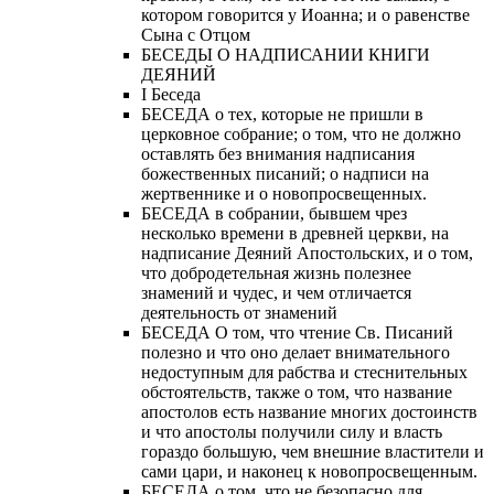
котором говорится у Иоанна; и о равенстве
Сына с Отцом
БЕСЕДЫ О НАДПИСАНИИ КНИГИ
ДЕЯНИЙ
Ι Беседа
БЕСЕДА о тех, которые не пришли в
церковное собрание; о том, что не должно
оставлять без внимания надписания
божественных писаний; о надписи на
жертвеннике и о новопросвещенных.
БЕСЕДА в собрании, бывшем чрез
несколько времени в древней церкви, на
надписание Деяний Апостольских, и о том,
что добродетельная жизнь полезнее
знамений и чудес, и чем отличается
деятельность от знамений
БЕСЕДА О том, что чтение Св. Писаний
полезно и что оно делает внимательного
недоступным для рабства и стеснительных
обстоятельств, также о том, что название
апостолов есть название многих достоинств
и что апостолы получили силу и власть
гораздо большую, чем внешние властители и
сами цари, и наконец к новопросвещенным.
БЕСЕДА о том, что не безопасно для