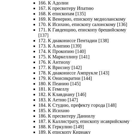
166. К Адолии
167. К пресвитеру Ипатию
168. К епископам [135]
169. К Венерию, епископу медиоланскому
170. К Исихию, епископу салонскому [136]
171. К Гавденцию, епископу брешийскому
[137]
172. К диакониссе Пентадии [138]
173. К Алипию [139]
174. К Прокопию [140]
175. К Маркеллину [141]
176. К Антиоху
177. К Врисону [142]
178. К диакониссе Ампрукле [143]
179. К Онисикратии [144]
180. К Пеанию [145]
181. К Гемеллу
182. К Клавдиану [146]
183. К Аетию [147]
184. К Студию, префекту города [148]
185. К Исихию
186. К пресвитеру Даниилу
187. К Каллистрату, епископу исаврийскому
188. К Геркулию [149]
189. К епископу Кириаку