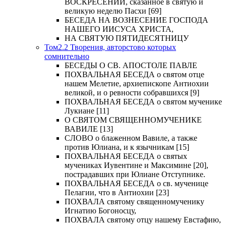
ВОСКРЕСЕНИИ, сказанное в святую и
великую неделю Пасхи [69]
БЕСЕДА НА ВОЗНЕСЕНИЕ ГОСПОДА
НАШЕГО ИИСУСА ХРИСТА,
НА СВЯТУЮ ПЯТИДЕСЯТНИЦУ
Том2.2 Творения, авторстово которых
сомнительно
БЕСЕДЫ О СВ. АПОСТОЛЕ ПАВЛЕ
ПОХВАЛЬНАЯ БЕСЕДА о святом отце
нашем Мелетие, архиепископе Антиохии
великой, и о ревности собравшихся [9]
ПОХВАЛЬНАЯ БЕСЕДА о святом мученике
Лукиане [11]
О СВЯТОМ СВЯЩЕННОМУЧЕНИКЕ
ВАВИЛЕ [13]
СЛОВО о блаженном Вавиле, а также
против Юлиана, и к язычникам [15]
ПОХВАЛЬНАЯ БЕСЕДА о святых
мучениках Иувентине и Максимине [20],
пострадавших при Юлиане Отступнике.
ПОХВАЛЬНАЯ БЕСЕДА о св. мученице
Пелагии, что в Антиохии [23]
ПОХВАЛА святому священномученику
Игнатию Богоносцу,
ПОХВАЛА святому отцу нашему Евстафию,