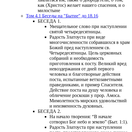
как (Христос) желает нашего спасения, и о
милостыне
Том 4.1 Беседы на "Бытие" до 18.16
БЕСЕДА 1.
Увещательное слово при наступлении
святой четыредесятницы.
Радость Златоуста при виде
многочисленности собравшихся в храм
Божий пред наступлением св.
Четыредесятницы. Цель церковных
собраний и необходимость
приготовления к посту. Великий вред
невоздержания от дней первого
человека и благотворные действия
поста, испытанные ветхозаветными
праведниками, и пример Спасителя.
Действие поста на душу человека и
обличение роскоши у прор. Амоса.
Мимолетность мирских удовольствий
и неизменность духовных.
БЕСЕДА 2.
На начало творения: “В начале
сотворил Бог небо и землю” (Быт. 1:1).
Радость Златоуста при наступлении