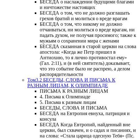
БЕСЕДА о наслаждении будущими благами
и ничтожестве настоящих
БЕСЕДА о том, что не должно разглашать
грехов братий и молиться о вреде врагам
БЕСЕДА о том, что никому не должно
отчаиваться, ни молиться о вреде врагам, ни
падать духом, не получая просимого; также к
мужьям о сохранении мира с женами
БЕСЕДА сказанная в старой церкви на слова
апостола: «Когда же Петр пришел в
Антиохию, то я лично противостал ему»
(Гал. 2:11), и (в ней святитель) доказывает,
что это событие было не распрею, а делом
распорядительности
Том3.2 БЕСЕДЫ, СЛОВА И ПИСЬМА К
РАЗНЫМ ЛИЦАМ, К ОЛИМПИАДЕ
ПИСЬМА К РАЗНЫМ ЛИЦАМ
4. Письма к Олимпиаде
5. Письма к разным лицам
БЕСЕДЫ, СЛОВА И ПИСЬМА
БЕСЕДА на Евтропия евнуха, патриция и
консула
БЕСЕДА Когда Евтропий, найденный вне
церкви, был схвачен, и о садах и писаниях, и
на слова: «Стала царица одесную Тебя» (Пс.