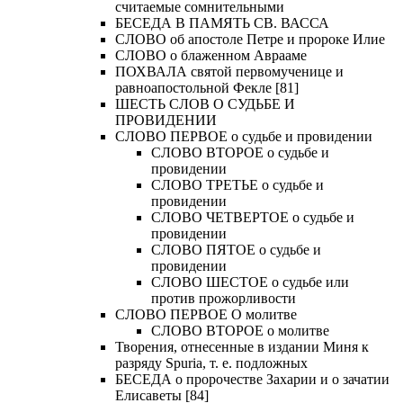
считаемые сомнительными
БЕСЕДА В ПАМЯТЬ СВ. ВАССА
СЛОВО об апостоле Петре и пророке Илие
СЛОВО о блаженном Аврааме
ПОХВАЛА святой первомученице и
равноапостольной Фекле [81]
ШЕСТЬ СЛОВ О СУДЬБЕ И
ПРОВИДЕНИИ
СЛОВО ПЕРВОЕ о судьбе и провидении
СЛОВО ВТОРОЕ о судьбе и
провидении
СЛОВО ТРЕТЬЕ о судьбе и
провидении
СЛОВО ЧЕТВЕРТОЕ о судьбе и
провидении
СЛОВО ПЯТОЕ о судьбе и
провидении
СЛОВО ШЕСТОЕ о судьбе или
против прожорливости
СЛОВО ПЕРВОЕ О молитве
СЛОВО ВТОРОЕ о молитве
Творения, отнесенные в издании Миня к
разряду Spuria, т. е. подложных
БЕСЕДА о пророчестве Захарии и о зачатии
Елисаветы [84]