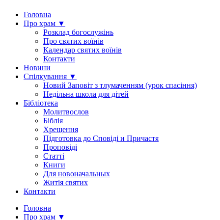
Головна
Про храм ▼
Розклад богослужінь
Про святих воїнів
Календар святих воїнів
Контакти
Новини
Спілкування ▼
Новий Заповіт з тлумаченням (урок спасіння)
Недільна школа для дітей
Бібліотека
Молитвослов
Біблія
Хрещення
Підготовка до Сповіді и Причастя
Проповіді
Статті
Книги
Для новоначальных
Житія святих
Контакти
Головна
Про храм ▼