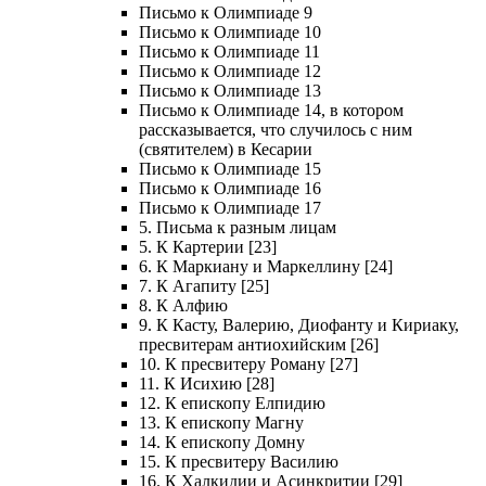
Письмо к Олимпиаде 9
Письмо к Олимпиаде 10
Письмо к Олимпиаде 11
Письмо к Олимпиаде 12
Письмо к Олимпиаде 13
Письмо к Олимпиаде 14, в котором
рассказывается, что случилось с ним
(святителем) в Кесарии
Письмо к Олимпиаде 15
Письмо к Олимпиаде 16
Письмо к Олимпиаде 17
5. Письма к разным лицам
5. К Картерии [23]
6. К Маркиану и Маркеллину [24]
7. К Агапиту [25]
8. К Алфию
9. К Касту, Валерию, Диофанту и Кириаку,
пресвитерам антиохийским [26]
10. К пресвитеру Роману [27]
11. К Исихию [28]
12. К епископу Елпидию
13. К епископу Магну
14. К епископу Домну
15. К пресвитеру Василию
16. К Халкидии и Асинкритии [29]