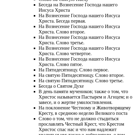
Беседа на Вознесение Господа нашего
Иисуса Христа
На Вознесение Господа нашего Иисуса
Христа. Беседа первая.
На Вознесение Господа нашего Иисуса
Христа. Слово второе.
На Вознесение Господа нашего Иисуса
Христа. Слово третье.
На Вознесение Господа нашего Иисуса
Христа. Слово четвертое.
На Вознесение Господа нашего Иисуса
Христа. Слово пятое.
На Пятидесятницу. Слово первое.
На святую Пятидесятницу. Слово второе.
На святую Пятидесятницу. Слово третье.
Беседа о Святом Духе
В день памяти мучеников; также о том, что
Христос называется Пастырем и Агнцем; и о
завесе, и о жертве умилостивления.
На поклонение Честному и Животворящему
Кресту, в среднюю неделю Великого поста
Слово о том, что не должно стыдиться
прославлять Честный Крест, что Крестом
Христос спас нас и что нам надлежит
хвалиться им; также о добродетели, о том,