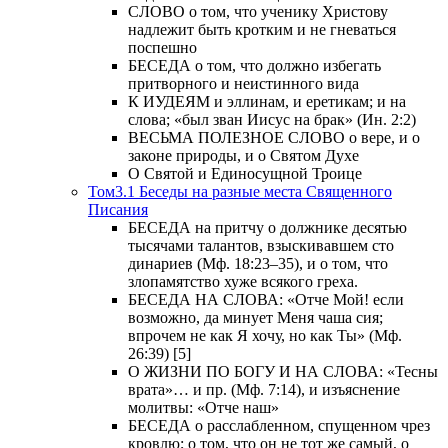
СЛОВО о том, что ученику Христову
надлежит быть кротким и не гневаться
поспешно
БЕСЕДА о том, что должно избегать
притворного и неистинного вида
К ИУДЕЯМ и эллинам, и еретикам; и на
слова; «был зван Иисус на брак» (Ин. 2:2)
ВЕСЬМА ПОЛЕЗНОЕ СЛОВО о вере, и о
законе природы, и о Святом Духе
О Святой и Единосущной Троице
Том3.1 Беседы на разные места Священного
Писания
БЕСЕДА на притчу о должнике десятью
тысячами талантов, взыскивавшем сто
динариев (Мф. 18:23–35), и о том, что
злопамятство хуже всякого греха.
БЕСЕДА НА СЛОВА: «Отче Мой! если
возможно, да минует Меня чаша сия;
впрочем не как Я хочу, но как Ты» (Мф.
26:39) [5]
О ЖИЗНИ ПО БОГУ И НА СЛОВА: «Тесны
врата»… и пр. (Мф. 7:14), и изъяснение
молитвы: «Отче наш»
БЕСЕДА о расслабленном, спущенном чрез
кровлю; о том, что он не тот же самый, о