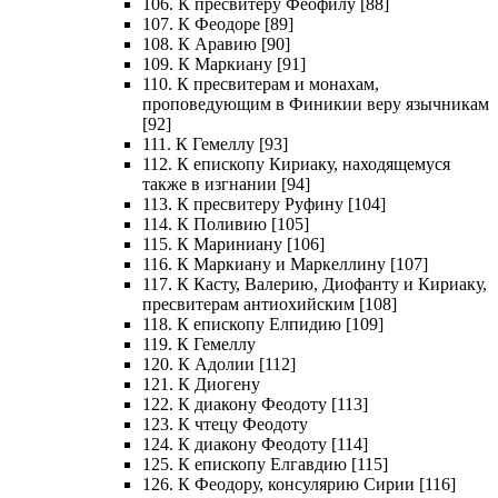
106. К пресвитеру Феофилу [88]
107. К Феодоре [89]
108. К Аравию [90]
109. К Маркиану [91]
110. К пресвитерам и монахам,
проповедующим в Финикии веру язычникам
[92]
111. К Гемеллу [93]
112. К епископу Кириаку, находящемуся
также в изгнании [94]
113. К пресвитеру Руфину [104]
114. К Поливию [105]
115. К Мариниану [106]
116. К Маркиану и Маркеллину [107]
117. К Касту, Валерию, Диофанту и Кириаку,
пресвитерам антиохийским [108]
118. К епископу Елпидию [109]
119. К Гемеллу
120. К Адолии [112]
121. К Диогену
122. К диакону Феодоту [113]
123. К чтецу Феодоту
124. К диакону Феодоту [114]
125. К епископу Елгавдию [115]
126. К Феодору, консулярию Сирии [116]