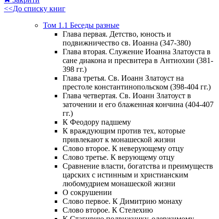
<<До списку книг
Том 1.1 Беседы разные
Глава первая. Детство, юность и
подвижничество св. Иоанна (347-380)
Глава вторая. Служение Иоанна Златоуста в
сане диакона и пресвитера в Антиохии (381-
398 гг.)
Глава третья. Св. Иоанн Златоуст на
престоле константинопольском (398-404 гг.)
Глава четвертая. Св. Иоанн Златоуст в
заточении и его блаженная кончина (404-407
гг.)
К Феодору падшему
К враждующим против тех, которые
привлекают к монашеской жизни
Слово второе. К неверующему отцу
Слово третье. К верующему отцу
Сравнение власти, богатства и преимуществ
царских с истинным и христианским
любомудрием монашеской жизни
О сокрушении
Слово первое. К Димитрию монаху
Слово второе. К Стелехию
К Стагирию подвижнику, одержимому