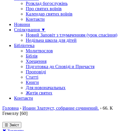
Розклад богослужінь
Про святих воїнів
Календар святих воїнів
Контакти
Новини
Спілкування ▼
Новий Заповіт з тлумаченням (урок спасіння)
Недільна школа для дітей
Бібліотека
Молитвослов
Біблія
Хрещення
Підготовка до Сповіді и Причастя
Проповіді
Статті
Книги
Для новоначальных
Житія святих
Контакти
Головна
›
Иоанн Златоуст, собрание сочинений.
›
66. К
Гемеллу [60]
☰ Зміст
✖ Закрити