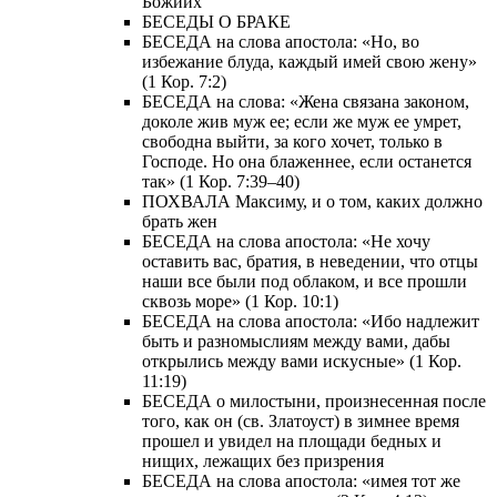
Божиих
БЕСЕДЫ О БРАКЕ
БЕСЕДА на слова апостола: «Но, во
избежание блуда, каждый имей свою жену»
(1 Кор. 7:2)
БЕСЕДА на слова: «Жена связана законом,
доколе жив муж ее; если же муж ее умрет,
свободна выйти, за кого хочет, только в
Господе. Но она блаженнее, если останется
так» (1 Кор. 7:39–40)
ПОХВАЛА Максиму, и о том, каких должно
брать жен
БЕСЕДА на слова апостола: «Не хочу
оставить вас, братия, в неведении, что отцы
наши все были под облаком, и все прошли
сквозь море» (1 Кор. 10:1)
БЕСЕДА на слова апостола: «Ибо надлежит
быть и разномыслиям между вами, дабы
открылись между вами искусные» (1 Кор.
11:19)
БЕСЕДА о милостыни, произнесенная после
того, как он (св. Златоуст) в зимнее время
прошел и увидел на площади бедных и
нищих, лежащих без призрения
БЕСЕДА на слова апостола: «имея тот же