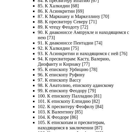
84. К пресвитеру Ипатию [67]
85. К Халкидии [68]
86. К Асинкритии [69]
87. К Маркиану и Маркеллину [70]
88. К пресвитеру Северу [71]
89. К чтецу Феодоту [72]
90. К диакониссе Ампрукле и находящимся с
нею [73]
91. К диакониссе Пентадии [74]
92. К Халкидии [75]
93. К Асинкритии и находящимся с ней [76]
94. К пресвитерам: Касту, Валерию,
Диофанту и Кириаку [77]
95. К епископу Урбицию [78]
96. К епископу Руфину
97. К епископу Вассу
98. К Анатолию, епископу аданскому
99. К епископу Феодору [79]
100. К епископу Палладию [81]
101. К епископу Елпидию [82]
102. К пресвитеру Феофилу [84]
103. К Валентину [85]
104. К Феодоре [86]
105. К епископам и пресвитерам,
находящимся в заключении [87]