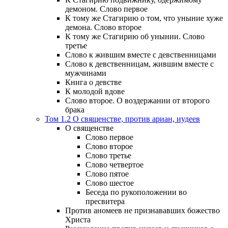
демоном. Слово первое
К тому же Стагирию о том, что уныние хуже
демона. Слово второе
К тому же Стагирию об унынии. Слово
третье
Слово к жившим вместе с девственницами
Слово к девственницам, жившим вместе с
мужчинами
Книга о девстве
К молодой вдове
Слово второе. О воздержании от второго
брака
Том 1.2 О священстве, против ариан, иудеев
О священстве
Слово первое
Слово второе
Слово третье
Слово четвертое
Слово пятое
Слово шестое
Беседа по рукоположении во
пресвитера
Против аномеев не признававших божество
Христа