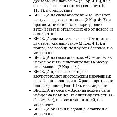
дух веры, как написано» (2 Кор. 4:13), и на
слова: «веровал, и потому говорил» (Пс.
115:1), и о милостыне
БЕСЕДА на слова апостола: «Но, имея тот
же дух веры, как написано» (2 Кор. 4:13), и
против манихеев и всех, порицающих
ветхий завет и отделяющих его от нового, и
о милостыне
БЕСЕДА еще на те же слова: «Имея тот же
дух веры, как написано» (2 Кор. 4:13), и
почему все вообще пользуются благами, и о
милостыне
БЕСЕДА на слова апостола: «О, если бы вы
несколько были снисходительны к моему
неразумию!» (2 Кор. 11:1)
БЕСЕДА против тех, которые
злоупотребляют апостольским изречением:
«как бы ни проповедали Христа, притворно
или искренно» (Флп. 1:18), и о смирении
БЕСЕДА на слова: «Вдовица должна быть
избираема не менее, как шестидесятилетняя»
(1 Тим. 5:9), и о воспитании детей, и о
милостыне
БЕСЕДА об Илии и вдовице, а также и о
милостыне