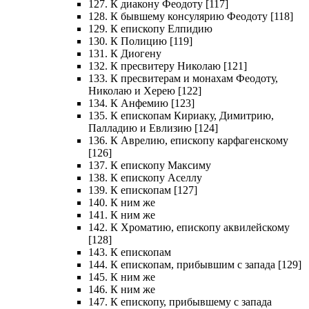
127. К диакону Феодоту [117]
128. К бывшему консулярию Феодоту [118]
129. К епископу Елпидию
130. К Полицию [119]
131. К Диогену
132. К пресвитеру Николаю [121]
133. К пресвитерам и монахам Феодоту,
Николаю и Херею [122]
134. К Анфемию [123]
135. К епископам Кириаку, Димитрию,
Палладию и Евлизию [124]
136. К Аврелию, епископу карфагенскому
[126]
137. К епископу Максиму
138. К епископу Аселлу
139. К епископам [127]
140. К ним же
141. К ним же
142. К Хроматию, епископу аквилейскому
[128]
143. К епископам
144. К епископам, прибывшим с запада [129]
145. К ним же
146. К ним же
147. К епископу, прибывшему с запада