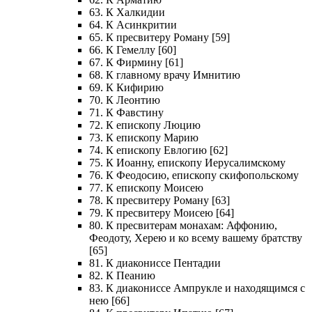
63. К Халкидии
64. К Асинкритии
65. К пресвитеру Роману [59]
66. К Гемеллу [60]
67. К Фирмину [61]
68. К главному врачу Имнитию
69. К Кифирию
70. К Леонтию
71. К Фавстину
72. К епископу Люцию
73. К епископу Марию
74. К епископу Евлогию [62]
75. К Иоанну, епископу Иерусалимскому
76. К Феодосию, епископу скифопольскому
77. К епископу Моисею
78. К пресвитеру Роману [63]
79. К пресвитеру Моисею [64]
80. К пресвитерам монахам: Аффонию,
Феодоту, Херею и ко всему вашему братству
[65]
81. К диакониссе Пентадии
82. К Пеанию
83. К диакониссе Ампрукле и находящимся с
нею [66]