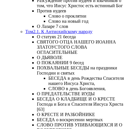
Разсуждение против иудеев и язычников о
том, что Иисус Христос есть истинный Бог
Против иудеев
Слово о проклятии
Слово на новый год
О Лазаре 7 слов
Том2.1. К Антиохийскому народу
О статуях 21 беседа
СВЯТОГО ОТЦА НАШЕГО ИОАННА
ЗЛАТОУСТОГО СЛОВА
ОГЛАСИТЕЛЬНЫЕ
О ДЬЯВОЛЕ
О ПОКАЯНИИ 9 бесед
ПОХВАЛЬНЫЕ БЕСЕДЫ на праздники
Господни и святых
БЕСЕДА в день Рождества Спасителя
нашего Иисуса Христа,
СЛОВО в день Богоявления,
О ПРЕДАТЕЛЬСТВЕ ИУДЫ
БЕСЕДА О КЛАДБИЩЕ И О КРЕСТЕ
Господа и Бога и Спасителя Иисуса Христа
[63]
О КРЕСТЕ И РАЗБОЙНИКЕ
БЕСЕДА о воскресении мертвых
СЛОВО ПРОТИВ УПИВАЮЩИХСЯ И О