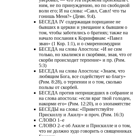
ним, не по принуждению, но по свободной
воли его; И на слова: «Савл, Савл! что ты
гонишь Меня?» (Деян. 9:4).
БЕСЕДА IV содержащая порицание не
бывших в церкви и увещание к бывшим о
том, чтобы заботились о братиях; также на
начало послания к Коринфянам: «Павел
зван» (1 Кор. 1:1), и о смиренномудрии
БЕСЕДА на слова Апостола: «И не сим
только, но хвалимся и скорбями, зная, что от
скорби происходит терпение» и пр. (Рим.
5:3)
БЕСЕДА на слова Апостола: «Знаем, что
любящим Бога, все содействует ко благу»
(Рим. 8:28), о терпении и о том, сколько
пользы от скорбей.
БЕСЕДА против непришедших в собрание и
на слова апостола: «если враг твой голоден,
накорми его» (Рим. 12:20), и о злопамятстве
БЕСЕДЫ на слова: «Приветствуйте
Прискиллу и Акилу» и проч. (Рим. 16:3)
СЛОВО 1–е
СЛОВО 2–е об Акиле и Прискилле и о том,
что не должно худо говорить о священниках