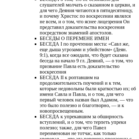
слушателей молчать о сказанном в церкви, и
для чего Деяния читаются в пятидесятницу,
и почему Христос по воскресении являлся
не всем, и о том, что яснее лицезрения Он
представил доказательства воскресения
посредством знамений апостолов.
БЕСЕДЫ О ПЕРЕМЕНЕ ИМЕН
БЕСЕДА I по прочтении места: «Савл же,
еще дыша угрозами и убийством» (Деян.
9:1), когда все ожидали, что будет сказана
беседа на начало 9 гл. Деяний, — о том, что
призвание Павла есть доказательство
воскресения
БЕСЕДА II к роптавшим на
продолжительность поучений и к тем,
которые недовольны были краткостью их; об
имени Савла и Павла, и о том, для чего
первый человек назван был Адамом, — что
это было полезно и благотворно, — и к
новопросвещенным.
БЕСЕДА к упрекавшим за обширность
вступлений, и о том, что терпеть упреки
полезно; также, для чего Павел
переименован не тотчас, как только
уверовал, — что эта перемена произошла с