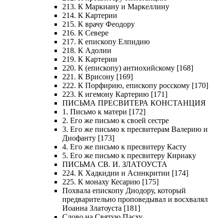
213. К Маркиану и Маркеллину
214. К Картерии
215. К врачу Феодору
216. К Севере
217. К епископу Елпидию
218. К Адолии
219. К Картерии
220. К (епископу) антиохийскому [168]
221. К Врисону [169]
222. К Порфирию, епископу росскому [170]
223. К игемону Картерию [171]
ПИСЬМА ПРЕСВИТЕРА КОНСТАНЦИЯ
1. Письмо к матери [172]
2. Его же письмо к своей сестре
3. Его же письмо к пресвитерам Валерию и
Диофанту [173]
4. Его же письмо к пресвитеру Касту
5. Его же письмо к пресвитеру Кириаку
ПИСЬМА СВ. И. ЗЛАТОУСТА
224. К Хадкидии и Асинкритии [174]
225. К монаху Кесарию [175]
Похвала епископу Диодору, который
предварительно проповедывал и восхвалял
Иоанна Златоуста [181]
Слово на Святую Пасху