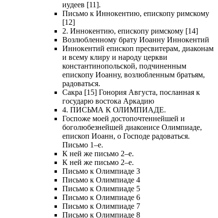
иудеев [11].
Письмо к Иннокентию, епископу римскому
[12]
2. Иннокентию, епископу римскому [14]
Возлюбленному брату Иоанну Иннокентий
Иннокентий епископ пресвитерам, диаконам
и всему клиру и народу церкви
константинопольской, подчиненным
епископу Иоанну, возлюбленным братьям,
радоваться.
Сакра [15] Гонория Августа, посланная к
государю востока Аркадию
4. ПИСЬМА К ОЛИМПИАДЕ.
Госпоже моей достопочтеннейшей и
боголюбезнейшей диаконисе Олимпиаде,
епископ Иоанн, о Господе радоваться.
Письмо 1–е.
К ней же письмо 2–е.
К ней же письмо 2–е.
Письмо к Олимпиаде 3
Письмо к Олимпиаде 4
Письмо к Олимпиаде 5
Письмо к Олимпиаде 6
Письмо к Олимпиаде 7
Письмо к Олимпиаде 8