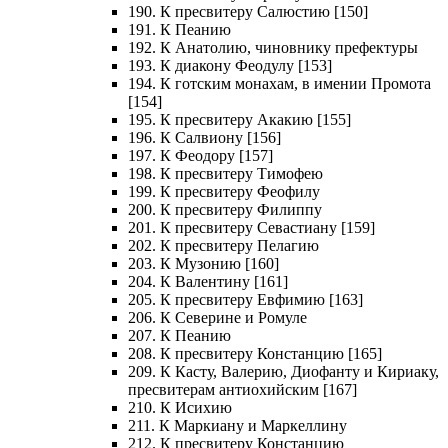
190. К пресвитеру Салюстию [150]
191. К Пеанию
192. К Анатолию, чиновнику префектуры
193. К диакону Феодулу [153]
194. К готским монахам, в имении Промота
[154]
195. К пресвитеру Акакию [155]
196. К Салвиону [156]
197. К Феодору [157]
198. К пресвитеру Тимофею
199. К пресвитеру Феофилу
200. К пресвитеру Филиппу
201. К пресвитеру Севастиану [159]
202. К пресвитеру Пелагию
203. К Музонию [160]
204. К Валентину [161]
205. К пресвитеру Евфимию [163]
206. К Северине и Ромуле
207. К Пеанию
208. К пресвитеру Констанцию [165]
209. К Касту, Валерию, Диофанту и Кириаку,
пресвитерам антиохийским [167]
210. К Исихию
211. К Маркиану и Маркеллину
212. К пресвитеру Констанцию