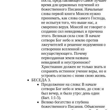
поста, представляющего самое лучшее
время для церковных поучений из
божественного Писания. Начальные
слова первой книги Моисея нужно
принимать, как слова самого Господа,
не испытуя того, что выше нас, а
смиренно веруя. Моисей не говорит о
создании сил невидимых и причина
этого. Великая сила слов: В начале
сотвори Бог небо и землю против
лжеучителей и решение недоумения о
сотворении вселенной из
несуществующего. Почему
первозданная земля названа
невидимой и неустроенною?
Христианин должен не только знать и
сохранять истинное учение веры, но и
устроять согласно с ними свою жизнь.
БЕСЕДА 3.
Продолжение на слова: В начале
сотвори Бог небо и землю, до слов: и
был вечер, и было утро: день один
(Быт. 1:1-5).
Велико богатство и глубина
божественного Писания. Объяснение