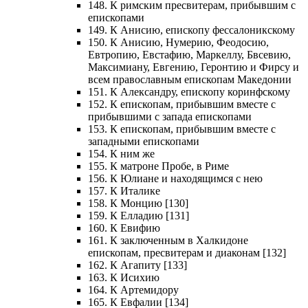
148. К римским пресвитерам, прибывшим с
епископами
149. К Анисию, епископу фессалоникскому
150. К Анисию, Нумерию, Феодосию,
Евтропию, Евстафию, Маркеллу, Бвсевию,
Максимиану, Евгению, Геронтию и Фирсу и
всем православным епископам Македонии
151. К Александру, епископу коринфскому
152. К епископам, прибывшим вместе с
прибывшими с запада епископами
153. К епископам, прибывшим вместе с
западными епископами
154. К ним же
155. К матроне Пробе, в Риме
156. К Юлиане и находящимся с нею
157. К Италике
158. К Монцию [130]
159. К Елладию [131]
160. К Евифию
161. К заключенным в Халкидоне
епископам, пресвитерам и диаконам [132]
162. К Агапиту [133]
163. К Исихию
164. К Артемидору
165. К Евфалии [134]