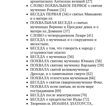
архиепископу Антиохии великой [27]
СЛОВО ПОХВАЛЬНОЕ ПЕРВОЕ о святом
мученике Романе [31]
БЕСЕДА ПЕРВАЯ [34] о святых Маккавеях
и о матери их
ПОХВАЛЬНАЯ БЕСЕДА о святых
мученицах Вернике и Просдоке девах и о
матери их Домнине [37]
СЛОВО о четверодневном Лазаре [41]
БЕСЕДА о мучениках и о сокрушении и
милостыне,
БЕСЕДА о том, что говорить к народу с
угодливостью опасно
БЕСЕДА о мучениках [56]
ПОХВАЛА святому мученику Юлиану [58]
ПОХВАЛА святому мученику Варлааму [59]
ПОХВАЛА святой великомученице
Дросиде, и о памятовании смерти [62]
ПОХВАЛА египетским мученикам [66]
БЕСЕДА о святом священномученике Фоке,
ПОХВАЛА всем святым, во всем мире
пострадавшим [69]
БЕСЕДА после землетрясения [70]
БЕСЕДА о предательстве Иуды [72]
Творения св. ИОАННА ЗЛАТОУСТА,