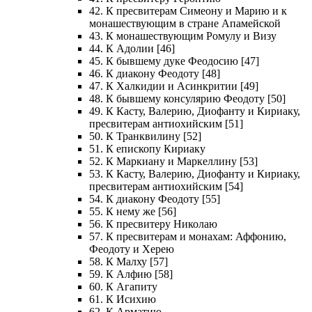
42. К пресвитерам Симеону и Марию и к
монашествующим в стране Апамейской
43. К монашествующим Ромулу и Визу
44. К Адолии [46]
45. К бывшему дуке Феодосию [47]
46. К диакону Феодоту [48]
47. К Халкидии и Асинкритии [49]
48. К бывшему консулярию Феодоту [50]
49. К Касту, Валерию, Диофанту и Кириаку,
пресвитерам антиохийским [51]
50. К Транквилину [52]
51. К епископу Кириаку
52. К Маркиану и Маркеллину [53]
53. К Касту, Валерию, Диофанту и Кириаку,
пресвитерам антиохийским [54]
54. К диакону Феодоту [55]
55. К нему же [56]
56. К пресвитеру Николаю
57. К пресвитерам и монахам: Аффонию,
Феодоту и Херею
58. К Малху [57]
59. К Алфию [58]
60. К Агапиту
61. К Исихию
62. К Арматию