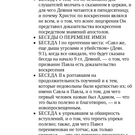
слушателей молчать о сказанном в церкви, и
для чего Деяния читаются в пятидесятницу,
и почему Христос по воскресении являлся
не всем, и о том, что яснее лицезрения Он
представил доказательства воскресения
посредством знамений апостолов.
БЕСЕДЫ О ПЕРЕМЕНЕ ИМЕН
БЕСЕДА I по прочтении места: «Савл же,
еще дыша угрозами и убийством» (Деян.
9:1), когда все ожидали, что будет сказана
беседа на начало 9 гл. Деяний, — о том, что
призвание Павла есть доказательство
воскресения
БЕСЕДА II к роптавшим на
продолжительность поучений и к тем,
которые недовольны были краткостью их; об
имени Савла и Павла, и о том, для чего
первый человек назван был Адамом, — что
это было полезно и благотворно, — и к
новопросвещенным.
БЕСЕДА к упрекавшим за обширность
вступлений, и о том, что терпеть упреки
полезно; также, для чего Павел
переименован не тотчас, как только
уверовал, — что эта перемена произошла с