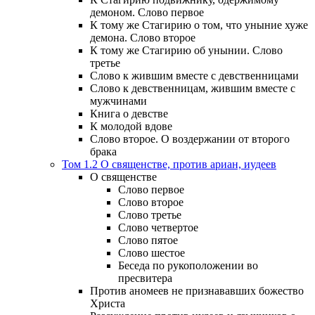
демоном. Слово первое
К тому же Стагирию о том, что уныние хуже
демона. Слово второе
К тому же Стагирию об унынии. Слово
третье
Слово к жившим вместе с девственницами
Слово к девственницам, жившим вместе с
мужчинами
Книга о девстве
К молодой вдове
Слово второе. О воздержании от второго
брака
Том 1.2 О священстве, против ариан, иудеев
О священстве
Слово первое
Слово второе
Слово третье
Слово четвертое
Слово пятое
Слово шестое
Беседа по рукоположении во
пресвитера
Против аномеев не признававших божество
Христа