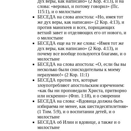
дух веры, как написано» (2 Кор. 4:13), и на
слова: «веровал, и потому говорил» (Пс.
115:1), и о милостыне
БЕСЕДА на слова апостола: «Но, имея тот
же дух веры, как написано» (2 Кор. 4:13), и
против манихеев и всех, порицающих
ветхий завет и отделяющих его от нового, и
о милостыне
БЕСЕДА еще на те же слова: «Имея тот же
дух веры, как написано» (2 Кор. 4:13), и
почему все вообще пользуются благами, и о
милостыне
БЕСЕДА на слова апостола: «О, если бы вы
несколько были снисходительны к моему
неразумию!» (2 Кор. 11:1)
БЕСЕДА против тех, которые
злоупотребляют апостольским изречением:
«как бы ни проповедали Христа, притворно
или искренно» (Флп. 1:18), и о смирении
БЕСЕДА на слова: «Вдовица должна быть
избираема не менее, как шестидесятилетняя»
(1 Тим. 5:9), и о воспитании детей, и о
милостыне
БЕСЕДА об Илии и вдовице, а также и о
милостыне