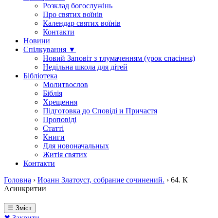
Розклад богослужінь
Про святих воїнів
Календар святих воїнів
Контакти
Новини
Спілкування ▼
Новий Заповіт з тлумаченням (урок спасіння)
Недільна школа для дітей
Бібліотека
Молитвослов
Біблія
Хрещення
Підготовка до Сповіді и Причастя
Проповіді
Статті
Книги
Для новоначальных
Житія святих
Контакти
Головна
›
Иоанн Златоуст, собрание сочинений.
›
64. К
Асинкритии
☰ Зміст
✖ Закрити