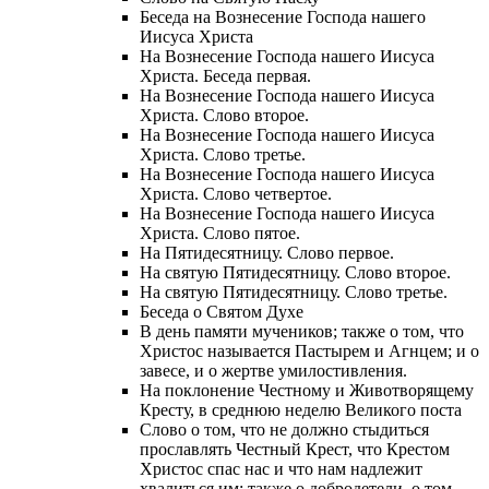
Беседа на Вознесение Господа нашего
Иисуса Христа
На Вознесение Господа нашего Иисуса
Христа. Беседа первая.
На Вознесение Господа нашего Иисуса
Христа. Слово второе.
На Вознесение Господа нашего Иисуса
Христа. Слово третье.
На Вознесение Господа нашего Иисуса
Христа. Слово четвертое.
На Вознесение Господа нашего Иисуса
Христа. Слово пятое.
На Пятидесятницу. Слово первое.
На святую Пятидесятницу. Слово второе.
На святую Пятидесятницу. Слово третье.
Беседа о Святом Духе
В день памяти мучеников; также о том, что
Христос называется Пастырем и Агнцем; и о
завесе, и о жертве умилостивления.
На поклонение Честному и Животворящему
Кресту, в среднюю неделю Великого поста
Слово о том, что не должно стыдиться
прославлять Честный Крест, что Крестом
Христос спас нас и что нам надлежит
хвалиться им; также о добродетели, о том,