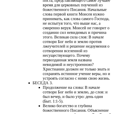
поста, представляющего самое лучшее
время для церковных поучений из
божественного Писания. Начальные
слова первой книги Моисея нужно
принимать, как слова самого Господа,
не испытуя того, что выше нас, а
смиренно веруя. Моисей не говорит о
создании сил невидимых и причина
этого. Великая сила слов: В начале
сотвори Бог небо и землю против
лжеучителей и решение недоумения о
сотворении вселенной из
несуществующего. Почему
первозданная земля названа
невидимой и неустроенною?
Христианин должен не только знать и
сохранять истинное учение веры, но и
устроять согласно с ними свою жизнь.
БЕСЕДА 3.
Продолжение на слова: В начале
сотвори Бог небо и землю, до слов: и
был вечер, и было утро: день один
(Быт. 1:1-5).
Велико богатство и глубина
божественного Писания. Объяснение