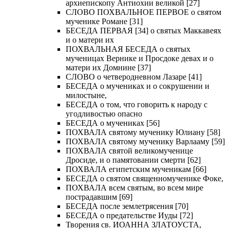
архиепископу Антиохии великой [27]
СЛОВО ПОХВАЛЬНОЕ ПЕРВОЕ о святом
мученике Романе [31]
БЕСЕДА ПЕРВАЯ [34] о святых Маккавеях
и о матери их
ПОХВАЛЬНАЯ БЕСЕДА о святых
мученицах Вернике и Просдоке девах и о
матери их Домнине [37]
СЛОВО о четверодневном Лазаре [41]
БЕСЕДА о мучениках и о сокрушении и
милостыне,
БЕСЕДА о том, что говорить к народу с
угодливостью опасно
БЕСЕДА о мучениках [56]
ПОХВАЛА святому мученику Юлиану [58]
ПОХВАЛА святому мученику Варлааму [59]
ПОХВАЛА святой великомученице
Дросиде, и о памятовании смерти [62]
ПОХВАЛА египетским мученикам [66]
БЕСЕДА о святом священномученике Фоке,
ПОХВАЛА всем святым, во всем мире
пострадавшим [69]
БЕСЕДА после землетрясения [70]
БЕСЕДА о предательстве Иуды [72]
Творения св. ИОАННА ЗЛАТОУСТА,