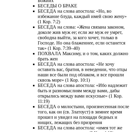
Божиих
БЕСЕДЫ О БРАКЕ
БЕСЕДА на слова апостола: «Но, во
избежание блуда, каждый имей свою жену»
(1 Кор. 7:2)
БЕСЕДА на слова: «Жена связана законом,
доколе жив муж ее; если же муж ее умрет,
свободна выйти, за кого хочет, только в
Господе. Но она блаженнее, если останется
так» (1 Кор. 7:39–40)
ПОХВАЛА Максиму, и о том, каких должно
брать жен
БЕСЕДА на слова апостола: «Не хочу
оставить вас, братия, в неведении, что отцы
наши все были под облаком, и все прошли
сквозь море» (1 Кор. 10:1)
БЕСЕДА на слова апостола: «Ибо надлежит
быть и разномыслиям между вами, дабы
открылись между вами искусные» (1 Кор.
11:19)
БЕСЕДА о милостыни, произнесенная после
того, как он (св. Златоуст) в зимнее время
прошел и увидел на площади бедных и
нищих, лежащих без призрения
БЕСЕДА на слова апостола: «имея тот же