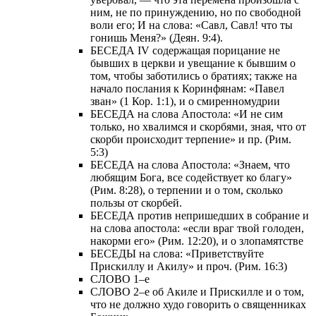
ним, не по принуждению, но по свободной
воли его; И на слова: «Савл, Савл! что ты
гонишь Меня?» (Деян. 9:4).
БЕСЕДА IV содержащая порицание не
бывших в церкви и увещание к бывшим о
том, чтобы заботились о братиях; также на
начало послания к Коринфянам: «Павел
зван» (1 Кор. 1:1), и о смиренномудрии
БЕСЕДА на слова Апостола: «И не сим
только, но хвалимся и скорбями, зная, что от
скорби происходит терпение» и пр. (Рим.
5:3)
БЕСЕДА на слова Апостола: «Знаем, что
любящим Бога, все содействует ко благу»
(Рим. 8:28), о терпении и о том, сколько
пользы от скорбей.
БЕСЕДА против непришедших в собрание и
на слова апостола: «если враг твой голоден,
накорми его» (Рим. 12:20), и о злопамятстве
БЕСЕДЫ на слова: «Приветствуйте
Прискиллу и Акилу» и проч. (Рим. 16:3)
СЛОВО 1–е
СЛОВО 2–е об Акиле и Прискилле и о том,
что не должно худо говорить о священниках