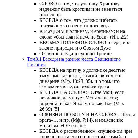
СЛОВО о том, что ученику Христову
надлежит быть кротким и не гневаться
поспешно
БЕСЕДА о том, что должно избегать
притворного и неистинного вида
К ИУДЕЯМ и эллинам, и еретикам; и на
слова; «был зван Иисус на брак» (Ин. 2:2)
ВЕСЬМА ПОЛЕЗНОЕ СЛОВО о вере, и о
законе природы, и о Святом Духе
О Святой и Единосущной Троице
Том3.1 Беседы на разные места Священного
Писания
БЕСЕДА на притчу о должнике десятью
тысячами талантов, взыскивавшем сто
динариев (Мф. 18:23–35), и о том, что
злопамятство хуже всякого греха.
БЕСЕДА НА СЛОВА: «Отче Мой! если
возможно, да минует Меня чаша сия;
впрочем не как Я хочу, но как Ты» (Мф.
26:39) [5]
О ЖИЗНИ ПО БОГУ И НА СЛОВА: «Тесны
врата»… и пр. (Мф. 7:14), и изъяснение
молитвы: «Отче наш»
БЕСЕДА о расслабленном, спущенном чрез
кровлю; о том, что он не тот же самый, о