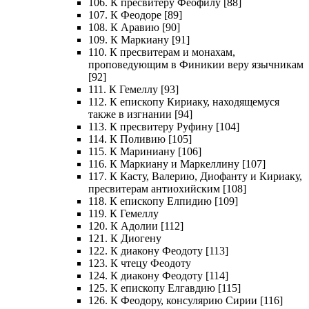
106. К пресвитеру Феофилу [88]
107. К Феодоре [89]
108. К Аравию [90]
109. К Маркиану [91]
110. К пресвитерам и монахам,
проповедующим в Финикии веру язычникам
[92]
111. К Гемеллу [93]
112. К епископу Кириаку, находящемуся
также в изгнании [94]
113. К пресвитеру Руфину [104]
114. К Поливию [105]
115. К Мариниану [106]
116. К Маркиану и Маркеллину [107]
117. К Касту, Валерию, Диофанту и Кириаку,
пресвитерам антиохийским [108]
118. К епископу Елпидию [109]
119. К Гемеллу
120. К Адолии [112]
121. К Диогену
122. К диакону Феодоту [113]
123. К чтецу Феодоту
124. К диакону Феодоту [114]
125. К епископу Елгавдию [115]
126. К Феодору, консулярию Сирии [116]