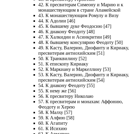
42. К пресвитерам Симеону и Марию и к
монашествующим в стране Апамейской
43. К монашествующим Ромулу и Визу
44. К Адолии [46]
45. К бывшему дуке Феодосию [47]
46. К диакону Феодоту [48]
47. К Халкидии и Асинкритии [49]
48. К бывшему консулярию Феодоту [50]
49. К Касту, Валерию, Диофанту и Кириаку,
пресвитерам антиохийским [51]
50. К Транквилину [52]
51. К епископу Кириаку
52. К Маркиану и Маркеллину [53]
53. К Касту, Валерию, Диофанту и Кириаку,
пресвитерам антиохийским [54]
54. К диакону Феодоту [55]
55. К нему же [56]
56. К пресвитеру Николаю
57. К пресвитерам и монахам: Аффонию,
Феодоту и Херею
58. К Малху [57]
59. К Алфию [58]
60. К Агапиту
61. К Исихию
62. К Арматию