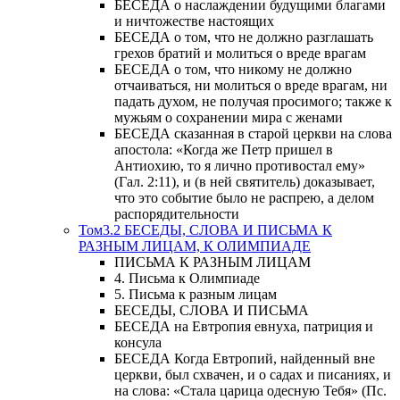
БЕСЕДА о наслаждении будущими благами
и ничтожестве настоящих
БЕСЕДА о том, что не должно разглашать
грехов братий и молиться о вреде врагам
БЕСЕДА о том, что никому не должно
отчаиваться, ни молиться о вреде врагам, ни
падать духом, не получая просимого; также к
мужьям о сохранении мира с женами
БЕСЕДА сказанная в старой церкви на слова
апостола: «Когда же Петр пришел в
Антиохию, то я лично противостал ему»
(Гал. 2:11), и (в ней святитель) доказывает,
что это событие было не распрею, а делом
распорядительности
Том3.2 БЕСЕДЫ, СЛОВА И ПИСЬМА К
РАЗНЫМ ЛИЦАМ, К ОЛИМПИАДЕ
ПИСЬМА К РАЗНЫМ ЛИЦАМ
4. Письма к Олимпиаде
5. Письма к разным лицам
БЕСЕДЫ, СЛОВА И ПИСЬМА
БЕСЕДА на Евтропия евнуха, патриция и
консула
БЕСЕДА Когда Евтропий, найденный вне
церкви, был схвачен, и о садах и писаниях, и
на слова: «Стала царица одесную Тебя» (Пс.