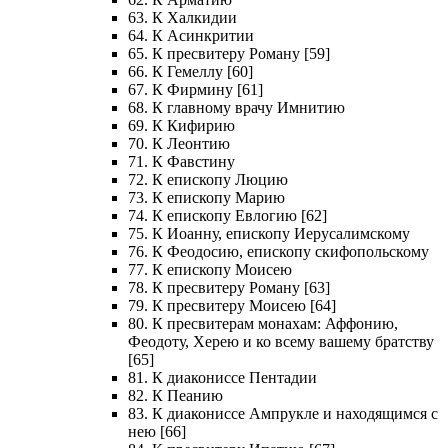
63. К Халкидии
64. К Асинкритии
65. К пресвитеру Роману [59]
66. К Гемеллу [60]
67. К Фирмину [61]
68. К главному врачу Имнитию
69. К Кифирию
70. К Леонтию
71. К Фавстину
72. К епископу Люцию
73. К епископу Марию
74. К епископу Евлогию [62]
75. К Иоанну, епископу Иерусалимскому
76. К Феодосию, епископу скифопольскому
77. К епископу Моисею
78. К пресвитеру Роману [63]
79. К пресвитеру Моисею [64]
80. К пресвитерам монахам: Аффонию,
Феодоту, Херею и ко всему вашему братству
[65]
81. К диакониссе Пентадии
82. К Пеанию
83. К диакониссе Ампрукле и находящимся с
нею [66]