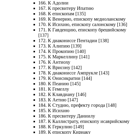
166. К Адолии
167. К пресвитеру Ипатию
168. К епископам [135]
169. К Венерию, епископу медиоланскому
170. К Исихию, епископу салонскому [136]
171. К Гавденцию, епископу брешийскому
[137]
172. К диакониссе Пентадии [138]
173. К Алипию [139]
174. К Прокопию [140]
175. К Маркеллину [141]
176. К Антиоху
177. К Врисону [142]
178. К диакониссе Ампрукле [143]
179. К Онисикратии [144]
180. К Пеанию [145]
181. К Гемеллу
182. К Клавдиану [146]
183. К Аетию [147]
184. К Студию, префекту города [148]
185. К Исихию
186. К пресвитеру Даниилу
187. К Каллистрату, епископу исаврийскому
188. К Геркулию [149]
189. К епископу Кириаку