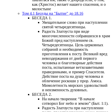
как (Христос) желает нашего спасения, и о
милостыне
Том 4.1 Беседы на "Бытие" до 18.16
БЕСЕДА 1.
Увещательное слово при наступлении
святой четыредесятницы.
Радость Златоуста при виде
многочисленности собравшихся в храм
Божий пред наступлением св.
Четыредесятницы. Цель церковных
собраний и необходимость
приготовления к посту. Великий вред
невоздержания от дней первого
человека и благотворные действия
поста, испытанные ветхозаветными
праведниками, и пример Спасителя.
Действие поста на душу человека и
обличение роскоши у прор. Амоса.
Мимолетность мирских удовольствий
и неизменность духовных.
БЕСЕДА 2.
На начало творения: “В начале
сотворил Бог небо и землю” (Быт. 1:1).
Радость Златоуста при наступлении