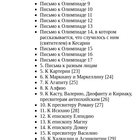
Письмо к Олимпиаде 9
Письмо к Олимпиаде 10
Письмо к Олимпиаде 11
Письмо к Олимпиаде 12
Письмо к Олимпиаде 13
Письмо к Олимпиаде 14, в котором
рассказывается, что случилось с ним
(святителем) в Кесарии
Письмо к Олимпиаде 15
Письмо к Олимпиаде 16
Письмо к Олимпиаде 17
5. Письма к разным лицам
5. К Картерии [23]
6. К Маркиану и Маркеллину [24]
7. К Агапиту [25]
8. К Алфию
9. К Касту, Валерию, Диофанту и Кириаку,
пресвитерам антиохийским [26]
10. К пресвитеру Роману [27]
11. К Исихию [28]
12. К епископу Елпидию
13. К епископу Магну
14. К епископу Домну
15. К пресвитеру Василию
16. К Халкидии и Асинкритии [29]