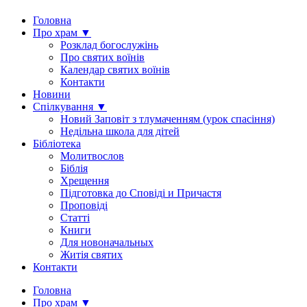
Головна
Про храм ▼
Розклад богослужінь
Про святих воїнів
Календар святих воїнів
Контакти
Новини
Спілкування ▼
Новий Заповіт з тлумаченням (урок спасіння)
Недільна школа для дітей
Бібліотека
Молитвослов
Біблія
Хрещення
Підготовка до Сповіді и Причастя
Проповіді
Статті
Книги
Для новоначальных
Житія святих
Контакти
Головна
Про храм ▼