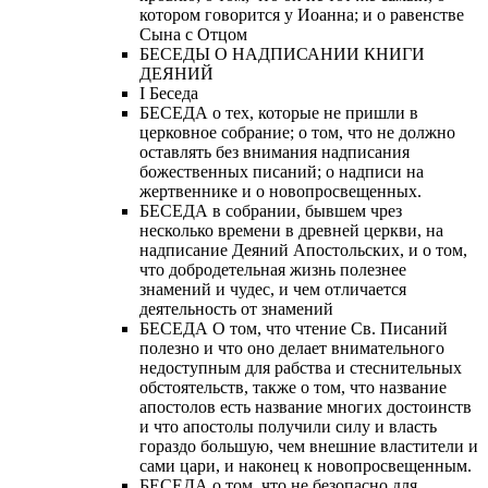
котором говорится у Иоанна; и о равенстве
Сына с Отцом
БЕСЕДЫ О НАДПИСАНИИ КНИГИ
ДЕЯНИЙ
Ι Беседа
БЕСЕДА о тех, которые не пришли в
церковное собрание; о том, что не должно
оставлять без внимания надписания
божественных писаний; о надписи на
жертвеннике и о новопросвещенных.
БЕСЕДА в собрании, бывшем чрез
несколько времени в древней церкви, на
надписание Деяний Апостольских, и о том,
что добродетельная жизнь полезнее
знамений и чудес, и чем отличается
деятельность от знамений
БЕСЕДА О том, что чтение Св. Писаний
полезно и что оно делает внимательного
недоступным для рабства и стеснительных
обстоятельств, также о том, что название
апостолов есть название многих достоинств
и что апостолы получили силу и власть
гораздо большую, чем внешние властители и
сами цари, и наконец к новопросвещенным.
БЕСЕДА о том, что не безопасно для