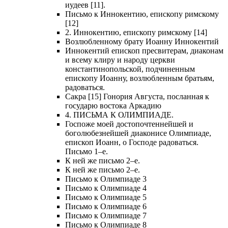
иудеев [11].
Письмо к Иннокентию, епископу римскому
[12]
2. Иннокентию, епископу римскому [14]
Возлюбленному брату Иоанну Иннокентий
Иннокентий епископ пресвитерам, диаконам
и всему клиру и народу церкви
константинопольской, подчиненным
епископу Иоанну, возлюбленным братьям,
радоваться.
Сакра [15] Гонория Августа, посланная к
государю востока Аркадию
4. ПИСЬМА К ОЛИМПИАДЕ.
Госпоже моей достопочтеннейшей и
боголюбезнейшей диаконисе Олимпиаде,
епископ Иоанн, о Господе радоваться.
Письмо 1–е.
К ней же письмо 2–е.
К ней же письмо 2–е.
Письмо к Олимпиаде 3
Письмо к Олимпиаде 4
Письмо к Олимпиаде 5
Письмо к Олимпиаде 6
Письмо к Олимпиаде 7
Письмо к Олимпиаде 8