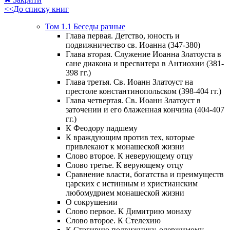
<<До списку книг
Том 1.1 Беседы разные
Глава первая. Детство, юность и
подвижничество св. Иоанна (347-380)
Глава вторая. Служение Иоанна Златоуста в
сане диакона и пресвитера в Антиохии (381-
398 гг.)
Глава третья. Св. Иоанн Златоуст на
престоле константинопольском (398-404 гг.)
Глава четвертая. Св. Иоанн Златоуст в
заточении и его блаженная кончина (404-407
гг.)
К Феодору падшему
К враждующим против тех, которые
привлекают к монашеской жизни
Слово второе. К неверующему отцу
Слово третье. К верующему отцу
Сравнение власти, богатства и преимуществ
царских с истинным и христианским
любомудрием монашеской жизни
О сокрушении
Слово первое. К Димитрию монаху
Слово второе. К Стелехию
К Стагирию подвижнику, одержимому