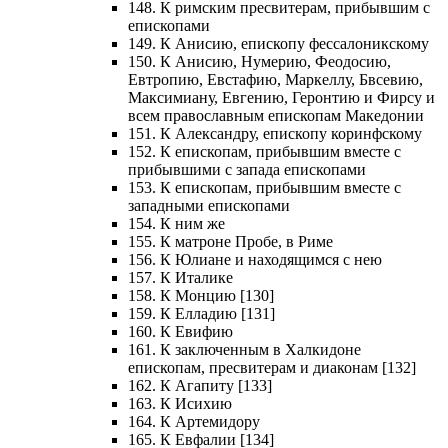
148. К римским пресвитерам, прибывшим с
епископами
149. К Анисию, епископу фессалоникскому
150. К Анисию, Нумерию, Феодосию,
Евтропию, Евстафию, Маркеллу, Бвсевию,
Максимиану, Евгению, Геронтию и Фирсу и
всем православным епископам Македонии
151. К Александру, епископу коринфскому
152. К епископам, прибывшим вместе с
прибывшими с запада епископами
153. К епископам, прибывшим вместе с
западными епископами
154. К ним же
155. К матроне Пробе, в Риме
156. К Юлиане и находящимся с нею
157. К Италике
158. К Монцию [130]
159. К Елладию [131]
160. К Евифию
161. К заключенным в Халкидоне
епископам, пресвитерам и диаконам [132]
162. К Агапиту [133]
163. К Исихию
164. К Артемидору
165. К Евфалии [134]