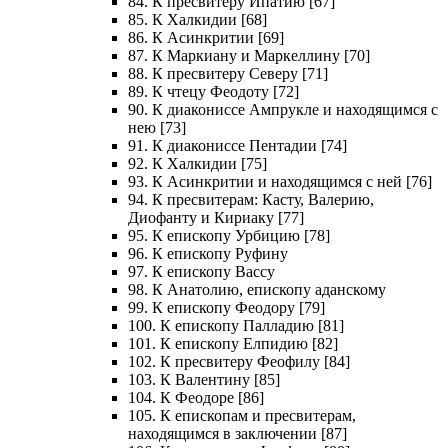
84. К пресвитеру Ипатию [67]
85. К Халкидии [68]
86. К Асинкритии [69]
87. К Маркиану и Маркеллину [70]
88. К пресвитеру Северу [71]
89. К чтецу Феодоту [72]
90. К диакониссе Ампрукле и находящимся с
нею [73]
91. К диакониссе Пентадии [74]
92. К Халкидии [75]
93. К Асинкритии и находящимся с ней [76]
94. К пресвитерам: Касту, Валерию,
Диофанту и Кириаку [77]
95. К епископу Урбицию [78]
96. К епископу Руфину
97. К епископу Вассу
98. К Анатолию, епископу аданскому
99. К епископу Феодору [79]
100. К епископу Палладию [81]
101. К епископу Елпидию [82]
102. К пресвитеру Феофилу [84]
103. К Валентину [85]
104. К Феодоре [86]
105. К епископам и пресвитерам,
находящимся в заключении [87]