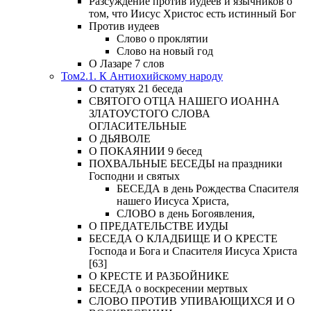
Разсуждение против иудеев и язычников о
том, что Иисус Христос есть истинный Бог
Против иудеев
Слово о проклятии
Слово на новый год
О Лазаре 7 слов
Том2.1. К Антиохийскому народу
О статуях 21 беседа
СВЯТОГО ОТЦА НАШЕГО ИОАННА
ЗЛАТОУСТОГО СЛОВА
ОГЛАСИТЕЛЬНЫЕ
О ДЬЯВОЛЕ
О ПОКАЯНИИ 9 бесед
ПОХВАЛЬНЫЕ БЕСЕДЫ на праздники
Господни и святых
БЕСЕДА в день Рождества Спасителя
нашего Иисуса Христа,
СЛОВО в день Богоявления,
О ПРЕДАТЕЛЬСТВЕ ИУДЫ
БЕСЕДА О КЛАДБИЩЕ И О КРЕСТЕ
Господа и Бога и Спасителя Иисуса Христа
[63]
О КРЕСТЕ И РАЗБОЙНИКЕ
БЕСЕДА о воскресении мертвых
СЛОВО ПРОТИВ УПИВАЮЩИХСЯ И О