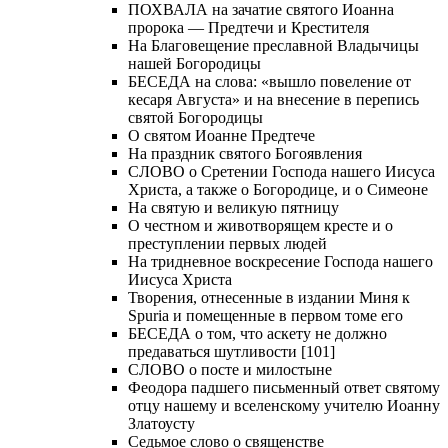
ПОХВАЛА на зачатие святого Иоанна
пророка — Предтечи и Крестителя
На Благовещение преславной Владычицы
нашей Богородицы
БЕСЕДА на слова: «вышло повеление от
кесаря Августа» и на внесение в перепись
святой Богородицы
О святом Иоанне Предтече
На праздник святого Богоявления
СЛОВО о Сретении Господа нашего Иисуса
Христа, а также о Богородице, и о Симеоне
На святую и великую пятницу
О честном и животворящем кресте и о
преступлении первых людей
На тридневное воскресение Господа нашего
Иисуса Христа
Творения, отнесенные в издании Миня к
Spuria и помещенные в первом томе его
БЕСЕДА о том, что аскету не должно
предаваться шутливости [101]
СЛОВО о посте и милостыне
Феодора падшего письменный ответ святому
отцу нашему и вселенскому учителю Иоанну
Златоусту
Седьмое слово о священстве