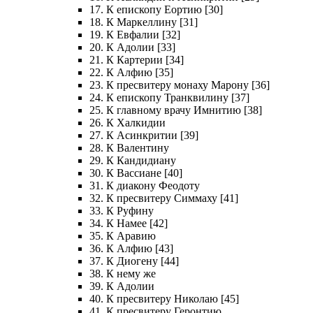
17. К епископу Еортию [30]
18. К Маркеллину [31]
19. К Евфалии [32]
20. К Адолии [33]
21. К Картерии [34]
22. К Алфию [35]
23. К пресвитеру монаху Марону [36]
24. К епископу Транквилину [37]
25. К главному врачу Имнитию [38]
26. К Халкидии
27. К Асинкритии [39]
28. К Валентину
29. К Кандидиану
30. К Вассиане [40]
31. К диакону Феодоту
32. К пресвитеру Симмаху [41]
33. К Руфину
34. К Намее [42]
35. К Аравию
36. К Алфию [43]
37. К Диогену [44]
38. К нему же
39. К Адолии
40. К пресвитеру Николаю [45]
41. К пресвитеру Геронтию