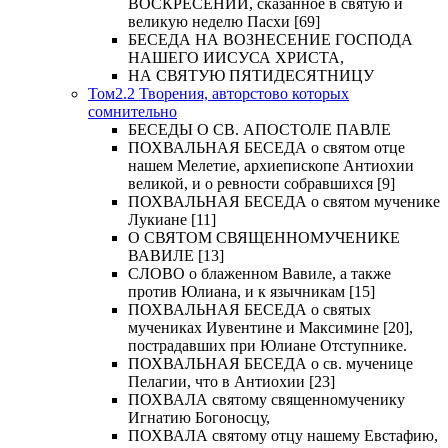
ВОСКРЕСЕНИИ, сказанное в святую и
великую неделю Пасхи [69]
БЕСЕДА НА ВОЗНЕСЕНИЕ ГОСПОДА
НАШЕГО ИИСУСА ХРИСТА,
НА СВЯТУЮ ПЯТИДЕСЯТНИЦУ
Том2.2 Творения, авторстово которых
сомнительно
БЕСЕДЫ О СВ. АПОСТОЛЕ ПАВЛЕ
ПОХВАЛЬНАЯ БЕСЕДА о святом отце
нашем Мелетие, архиепископе Антиохии
великой, и о ревности собравшихся [9]
ПОХВАЛЬНАЯ БЕСЕДА о святом мученике
Лукиане [11]
О СВЯТОМ СВЯЩЕННОМУЧЕНИКЕ
ВАВИЛЕ [13]
СЛОВО о блаженном Вавиле, а также
против Юлиана, и к язычникам [15]
ПОХВАЛЬНАЯ БЕСЕДА о святых
мучениках Иувентине и Максимине [20],
пострадавших при Юлиане Отступнике.
ПОХВАЛЬНАЯ БЕСЕДА о св. мученице
Пелагии, что в Антиохии [23]
ПОХВАЛА святому священномученику
Игнатию Богоносцу,
ПОХВАЛА святому отцу нашему Евстафию,