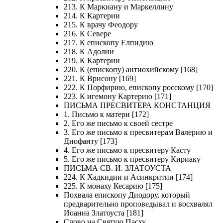
213. К Маркиану и Маркеллину
214. К Картерии
215. К врачу Феодору
216. К Севере
217. К епископу Елпидию
218. К Адолии
219. К Картерии
220. К (епископу) антиохийскому [168]
221. К Врисону [169]
222. К Порфирию, епископу росскому [170]
223. К игемону Картерию [171]
ПИСЬМА ПРЕСВИТЕРА КОНСТАНЦИЯ
1. Письмо к матери [172]
2. Его же письмо к своей сестре
3. Его же письмо к пресвитерам Валерию и
Диофанту [173]
4. Его же письмо к пресвитеру Касту
5. Его же письмо к пресвитеру Кириаку
ПИСЬМА СВ. И. ЗЛАТОУСТА
224. К Хадкидии и Асинкритии [174]
225. К монаху Кесарию [175]
Похвала епископу Диодору, который
предварительно проповедывал и восхвалял
Иоанна Златоуста [181]
Слово на Святую Пасху