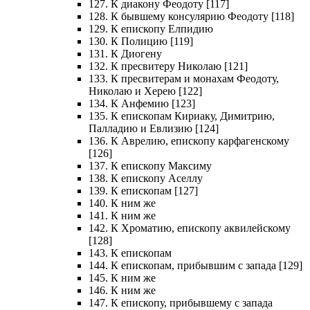
127. К диакону Феодоту [117]
128. К бывшему консулярию Феодоту [118]
129. К епископу Елпидию
130. К Полицию [119]
131. К Диогену
132. К пресвитеру Николаю [121]
133. К пресвитерам и монахам Феодоту,
Николаю и Херею [122]
134. К Анфемию [123]
135. К епископам Кириаку, Димитрию,
Палладию и Евлизию [124]
136. К Аврелию, епископу карфагенскому
[126]
137. К епископу Максиму
138. К епископу Аселлу
139. К епископам [127]
140. К ним же
141. К ним же
142. К Хроматию, епископу аквилейскому
[128]
143. К епископам
144. К епископам, прибывшим с запада [129]
145. К ним же
146. К ним же
147. К епископу, прибывшему с запада