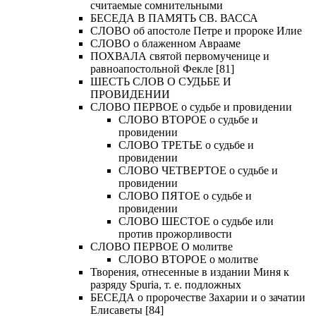
считаемые сомнительными
БЕСЕДА В ПАМЯТЬ СВ. ВАССА
СЛОВО об апостоле Петре и пророке Илие
СЛОВО о блаженном Аврааме
ПОХВАЛА святой первомученице и
равноапостольной Фекле [81]
ШЕСТЬ СЛОВ О СУДЬБЕ И
ПРОВИДЕНИИ
СЛОВО ПЕРВОЕ о судьбе и провидении
СЛОВО ВТОРОЕ о судьбе и
провидении
СЛОВО ТРЕТЬЕ о судьбе и
провидении
СЛОВО ЧЕТВЕРТОЕ о судьбе и
провидении
СЛОВО ПЯТОЕ о судьбе и
провидении
СЛОВО ШЕСТОЕ о судьбе или
против прожорливости
СЛОВО ПЕРВОЕ О молитве
СЛОВО ВТОРОЕ о молитве
Творения, отнесенные в издании Миня к
разряду Spuria, т. е. подложных
БЕСЕДА о пророчестве Захарии и о зачатии
Елисаветы [84]