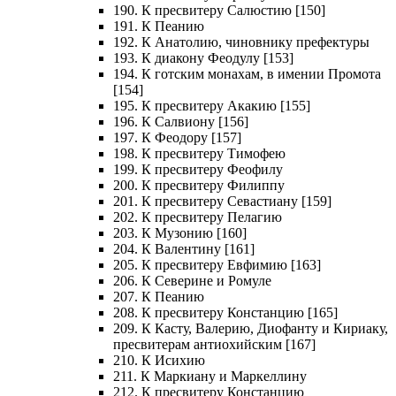
190. К пресвитеру Салюстию [150]
191. К Пеанию
192. К Анатолию, чиновнику префектуры
193. К диакону Феодулу [153]
194. К готским монахам, в имении Промота
[154]
195. К пресвитеру Акакию [155]
196. К Салвиону [156]
197. К Феодору [157]
198. К пресвитеру Тимофею
199. К пресвитеру Феофилу
200. К пресвитеру Филиппу
201. К пресвитеру Севастиану [159]
202. К пресвитеру Пелагию
203. К Музонию [160]
204. К Валентину [161]
205. К пресвитеру Евфимию [163]
206. К Северине и Ромуле
207. К Пеанию
208. К пресвитеру Констанцию [165]
209. К Касту, Валерию, Диофанту и Кириаку,
пресвитерам антиохийским [167]
210. К Исихию
211. К Маркиану и Маркеллину
212. К пресвитеру Констанцию