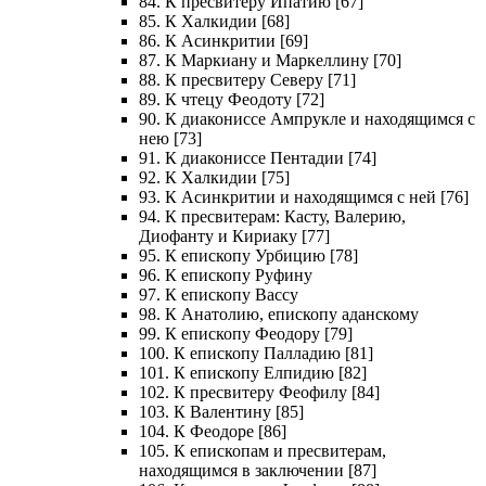
84. К пресвитеру Ипатию [67]
85. К Халкидии [68]
86. К Асинкритии [69]
87. К Маркиану и Маркеллину [70]
88. К пресвитеру Северу [71]
89. К чтецу Феодоту [72]
90. К диакониссе Ампрукле и находящимся с
нею [73]
91. К диакониссе Пентадии [74]
92. К Халкидии [75]
93. К Асинкритии и находящимся с ней [76]
94. К пресвитерам: Касту, Валерию,
Диофанту и Кириаку [77]
95. К епископу Урбицию [78]
96. К епископу Руфину
97. К епископу Вассу
98. К Анатолию, епископу аданскому
99. К епископу Феодору [79]
100. К епископу Палладию [81]
101. К епископу Елпидию [82]
102. К пресвитеру Феофилу [84]
103. К Валентину [85]
104. К Феодоре [86]
105. К епископам и пресвитерам,
находящимся в заключении [87]