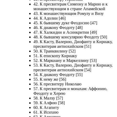
42. К пресвитерам Симеону и Марию и к
монашествующим в стране Апамейской
43. К монашествующим Ромулу и Визу
44. К Адолии [46]
45. К бывшему дуке Феодосию [47]
46. К диакону Феодоту [48]
47. К Халкидии и Асинкритии [49]
48. К бывшему консулярию Феодоту [50]
49. К Касту, Валерию, Диофанту и Кириаку,
пресвитерам антиохийским [51]
50. К Транквилину [52]
51. К епископу Кириаку
52. К Маркиану и Маркеллину [53]
53. К Касту, Валерию, Диофанту и Кириаку,
пресвитерам антиохийским [54]
54. К диакону Феодоту [55]
55. К нему же [56]
56. К пресвитеру Николаю
57. К пресвитерам и монахам: Аффонию,
Феодоту и Херею
58. К Малху [57]
59. К Алфию [58]
60. К Агапиту
61. К Исихию
62. К Арматию