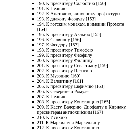
190. К пресвитеру Салюстию [150]
191. К Пеанию
192. К Анатолию, чиновнику префектуры
193. К диакону Феодулу [153]
194. К готским монахам, в имении Промота
[154]
195. К пресвитеру Акакию [155]
196. К Салвиону [156]
197. К Феодору [157]
198. К пресвитеру Тимофею
199. К пресвитеру Феофилу
200. К пресвитеру Филиппу
201. К пресвитеру Севастиану [159]
202. К пресвитеру Пелагию
203. К Музонию [160]
204. К Валентину [161]
205. К пресвитеру Евфимию [163]
206. К Северине и Ромуле
207. К Пеанию
208. К пресвитеру Констанцию [165]
209. К Касту, Валерию, Диофанту и Кириаку,
пресвитерам антиохийским [167]
210. К Исихию
211. К Маркиану и Маркеллину
212. К пресвитеру Констанцию