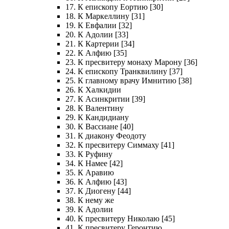
17. К епископу Еортию [30]
18. К Маркеллину [31]
19. К Евфалии [32]
20. К Адолии [33]
21. К Картерии [34]
22. К Алфию [35]
23. К пресвитеру монаху Марону [36]
24. К епископу Транквилину [37]
25. К главному врачу Имнитию [38]
26. К Халкидии
27. К Асинкритии [39]
28. К Валентину
29. К Кандидиану
30. К Вассиане [40]
31. К диакону Феодоту
32. К пресвитеру Симмаху [41]
33. К Руфину
34. К Намее [42]
35. К Аравию
36. К Алфию [43]
37. К Диогену [44]
38. К нему же
39. К Адолии
40. К пресвитеру Николаю [45]
41. К пресвитеру Геронтию