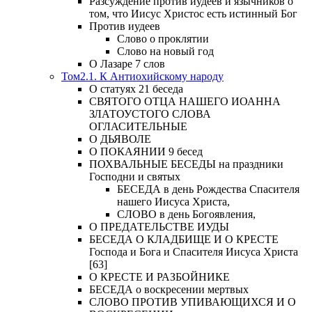
Разсуждение против иудеев и язычников о
том, что Иисус Христос есть истинный Бог
Против иудеев
Слово о проклятии
Слово на новый год
О Лазаре 7 слов
Том2.1. К Антиохийскому народу
О статуях 21 беседа
СВЯТОГО ОТЦА НАШЕГО ИОАННА
ЗЛАТОУСТОГО СЛОВА
ОГЛАСИТЕЛЬНЫЕ
О ДЬЯВОЛЕ
О ПОКАЯНИИ 9 бесед
ПОХВАЛЬНЫЕ БЕСЕДЫ на праздники
Господни и святых
БЕСЕДА в день Рождества Спасителя
нашего Иисуса Христа,
СЛОВО в день Богоявления,
О ПРЕДАТЕЛЬСТВЕ ИУДЫ
БЕСЕДА О КЛАДБИЩЕ И О КРЕСТЕ
Господа и Бога и Спасителя Иисуса Христа
[63]
О КРЕСТЕ И РАЗБОЙНИКЕ
БЕСЕДА о воскресении мертвых
СЛОВО ПРОТИВ УПИВАЮЩИХСЯ И О