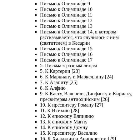
Письмо к Олимпиаде 9
Письмо к Олимпиаде 10
Письмо к Олимпиаде 11
Письмо к Олимпиаде 12
Письмо к Олимпиаде 13
Письмо к Олимпиаде 14, в котором
рассказывается, что случилось с ним
(святителем) в Кесарии
Письмо к Олимпиаде 15
Письмо к Олимпиаде 16
Письмо к Олимпиаде 17
5. Письма к разным лицам
5. К Картерии [23]
6. К Маркиану и Маркеллину [24]
7. К Агапиту [25]
8. К Алфию
9. К Касту, Валерию, Диофанту и Кириаку,
пресвитерам антиохийским [26]
10. К пресвитеру Роману [27]
11. К Исихию [28]
12. К епископу Елпидию
13. К епископу Магну
14. К епископу Домну
15. К пресвитеру Василию
16. К Халкидии и Асинкритии [29]