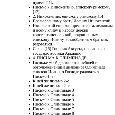
иудеев [11].
Письмо к Иннокентию, епископу римскому
[12]
2. Иннокентию, епископу римскому [14]
Возлюбленному брату Иоанну Иннокентий
Иннокентий епископ пресвитерам, диаконам
и всему клиру и народу церкви
константинопольской, подчиненным
епископу Иоанну, возлюбленным братьям,
радоваться.
Сакра [15] Гонория Августа, посланная к
государю востока Аркадию
4. ПИСЬМА К ОЛИМПИАДЕ.
Госпоже моей достопочтеннейшей и
боголюбезнейшей диаконисе Олимпиаде,
епископ Иоанн, о Господе радоваться.
Письмо 1–е.
К ней же письмо 2–е.
К ней же письмо 2–е.
Письмо к Олимпиаде 3
Письмо к Олимпиаде 4
Письмо к Олимпиаде 5
Письмо к Олимпиаде 6
Письмо к Олимпиаде 7
Письмо к Олимпиаде 8