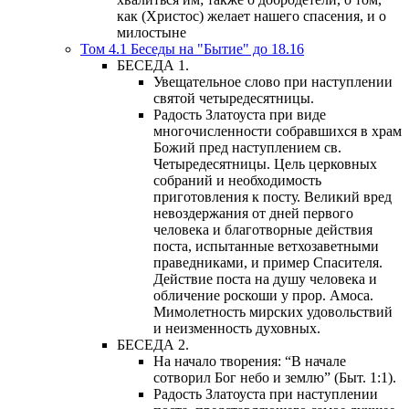
как (Христос) желает нашего спасения, и о
милостыне
Том 4.1 Беседы на "Бытие" до 18.16
БЕСЕДА 1.
Увещательное слово при наступлении
святой четыредесятницы.
Радость Златоуста при виде
многочисленности собравшихся в храм
Божий пред наступлением св.
Четыредесятницы. Цель церковных
собраний и необходимость
приготовления к посту. Великий вред
невоздержания от дней первого
человека и благотворные действия
поста, испытанные ветхозаветными
праведниками, и пример Спасителя.
Действие поста на душу человека и
обличение роскоши у прор. Амоса.
Мимолетность мирских удовольствий
и неизменность духовных.
БЕСЕДА 2.
На начало творения: “В начале
сотворил Бог небо и землю” (Быт. 1:1).
Радость Златоуста при наступлении