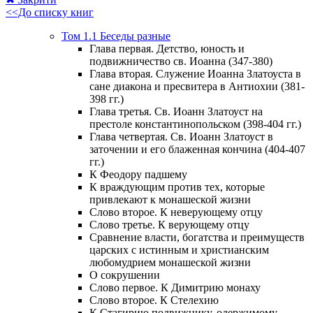
<<До списку книг
Том 1.1 Беседы разные
Глава первая. Детство, юность и
подвижничество св. Иоанна (347-380)
Глава вторая. Служение Иоанна Златоуста в
сане диакона и пресвитера в Антиохии (381-
398 гг.)
Глава третья. Св. Иоанн Златоуст на
престоле константинопольском (398-404 гг.)
Глава четвертая. Св. Иоанн Златоуст в
заточении и его блаженная кончина (404-407
гг.)
К Феодору падшему
К враждующим против тех, которые
привлекают к монашеской жизни
Слово второе. К неверующему отцу
Слово третье. К верующему отцу
Сравнение власти, богатства и преимуществ
царских с истинным и христианским
любомудрием монашеской жизни
О сокрушении
Слово первое. К Димитрию монаху
Слово второе. К Стелехию
К Стагирию подвижнику, одержимому