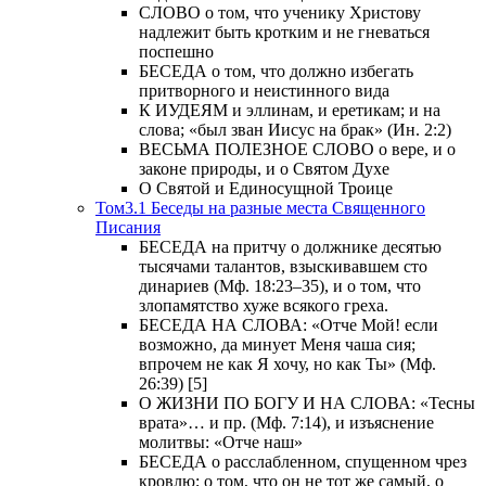
СЛОВО о том, что ученику Христову
надлежит быть кротким и не гневаться
поспешно
БЕСЕДА о том, что должно избегать
притворного и неистинного вида
К ИУДЕЯМ и эллинам, и еретикам; и на
слова; «был зван Иисус на брак» (Ин. 2:2)
ВЕСЬМА ПОЛЕЗНОЕ СЛОВО о вере, и о
законе природы, и о Святом Духе
О Святой и Единосущной Троице
Том3.1 Беседы на разные места Священного
Писания
БЕСЕДА на притчу о должнике десятью
тысячами талантов, взыскивавшем сто
динариев (Мф. 18:23–35), и о том, что
злопамятство хуже всякого греха.
БЕСЕДА НА СЛОВА: «Отче Мой! если
возможно, да минует Меня чаша сия;
впрочем не как Я хочу, но как Ты» (Мф.
26:39) [5]
О ЖИЗНИ ПО БОГУ И НА СЛОВА: «Тесны
врата»… и пр. (Мф. 7:14), и изъяснение
молитвы: «Отче наш»
БЕСЕДА о расслабленном, спущенном чрез
кровлю; о том, что он не тот же самый, о