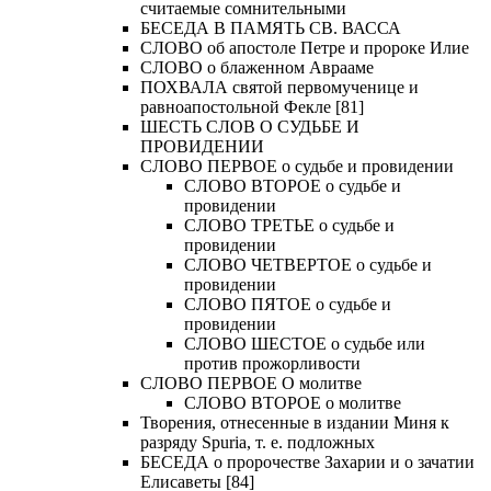
считаемые сомнительными
БЕСЕДА В ПАМЯТЬ СВ. ВАССА
СЛОВО об апостоле Петре и пророке Илие
СЛОВО о блаженном Аврааме
ПОХВАЛА святой первомученице и
равноапостольной Фекле [81]
ШЕСТЬ СЛОВ О СУДЬБЕ И
ПРОВИДЕНИИ
СЛОВО ПЕРВОЕ о судьбе и провидении
СЛОВО ВТОРОЕ о судьбе и
провидении
СЛОВО ТРЕТЬЕ о судьбе и
провидении
СЛОВО ЧЕТВЕРТОЕ о судьбе и
провидении
СЛОВО ПЯТОЕ о судьбе и
провидении
СЛОВО ШЕСТОЕ о судьбе или
против прожорливости
СЛОВО ПЕРВОЕ О молитве
СЛОВО ВТОРОЕ о молитве
Творения, отнесенные в издании Миня к
разряду Spuria, т. е. подложных
БЕСЕДА о пророчестве Захарии и о зачатии
Елисаветы [84]