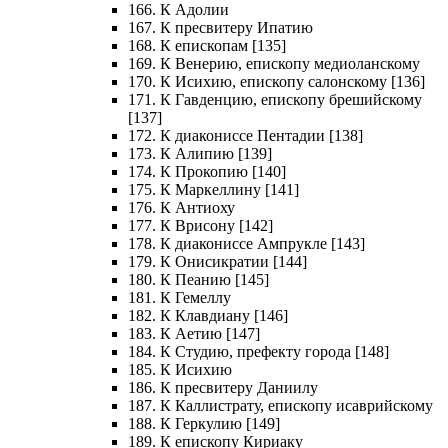
166. К Адолии
167. К пресвитеру Ипатию
168. К епископам [135]
169. К Венерию, епископу медиоланскому
170. К Исихию, епископу салонскому [136]
171. К Гавденцию, епископу брешийскому
[137]
172. К диакониссе Пентадии [138]
173. К Алипию [139]
174. К Прокопию [140]
175. К Маркеллину [141]
176. К Антиоху
177. К Врисону [142]
178. К диакониссе Ампрукле [143]
179. К Онисикратии [144]
180. К Пеанию [145]
181. К Гемеллу
182. К Клавдиану [146]
183. К Аетию [147]
184. К Студию, префекту города [148]
185. К Исихию
186. К пресвитеру Даниилу
187. К Каллистрату, епископу исаврийскому
188. К Геркулию [149]
189. К епископу Кириаку