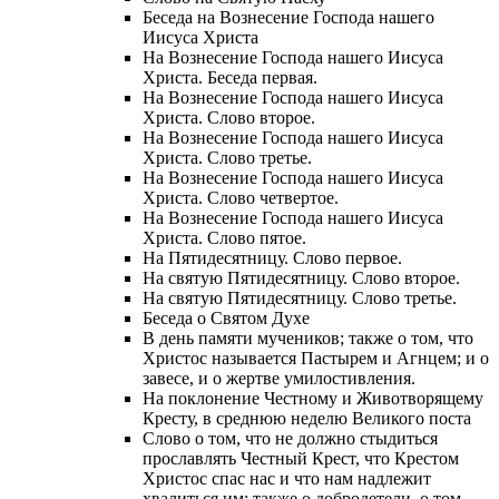
Беседа на Вознесение Господа нашего
Иисуса Христа
На Вознесение Господа нашего Иисуса
Христа. Беседа первая.
На Вознесение Господа нашего Иисуса
Христа. Слово второе.
На Вознесение Господа нашего Иисуса
Христа. Слово третье.
На Вознесение Господа нашего Иисуса
Христа. Слово четвертое.
На Вознесение Господа нашего Иисуса
Христа. Слово пятое.
На Пятидесятницу. Слово первое.
На святую Пятидесятницу. Слово второе.
На святую Пятидесятницу. Слово третье.
Беседа о Святом Духе
В день памяти мучеников; также о том, что
Христос называется Пастырем и Агнцем; и о
завесе, и о жертве умилостивления.
На поклонение Честному и Животворящему
Кресту, в среднюю неделю Великого поста
Слово о том, что не должно стыдиться
прославлять Честный Крест, что Крестом
Христос спас нас и что нам надлежит
хвалиться им; также о добродетели, о том,