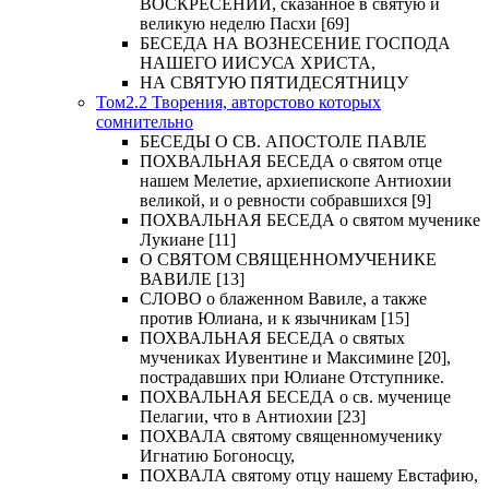
ВОСКРЕСЕНИИ, сказанное в святую и
великую неделю Пасхи [69]
БЕСЕДА НА ВОЗНЕСЕНИЕ ГОСПОДА
НАШЕГО ИИСУСА ХРИСТА,
НА СВЯТУЮ ПЯТИДЕСЯТНИЦУ
Том2.2 Творения, авторстово которых
сомнительно
БЕСЕДЫ О СВ. АПОСТОЛЕ ПАВЛЕ
ПОХВАЛЬНАЯ БЕСЕДА о святом отце
нашем Мелетие, архиепископе Антиохии
великой, и о ревности собравшихся [9]
ПОХВАЛЬНАЯ БЕСЕДА о святом мученике
Лукиане [11]
О СВЯТОМ СВЯЩЕННОМУЧЕНИКЕ
ВАВИЛЕ [13]
СЛОВО о блаженном Вавиле, а также
против Юлиана, и к язычникам [15]
ПОХВАЛЬНАЯ БЕСЕДА о святых
мучениках Иувентине и Максимине [20],
пострадавших при Юлиане Отступнике.
ПОХВАЛЬНАЯ БЕСЕДА о св. мученице
Пелагии, что в Антиохии [23]
ПОХВАЛА святому священномученику
Игнатию Богоносцу,
ПОХВАЛА святому отцу нашему Евстафию,