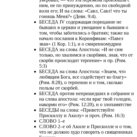
ним, не по принуждению, но по свободной
воли его; И на слова: «Савл, Савл! что ты
гонишь Меня?» (Деян. 9:4).
БЕСЕДА IV содержащая порицание не
бывших в церкви и увещание к бывшим о
том, чтобы заботились о братиях; также на
начало послания к Коринфянам: «Павел
зван» (1 Кор. 1:1), и о смиренномудрии
БЕСЕДА на слова Апостола: «И не сим
только, но хвалимся и скорбями, зная, что от
скорби происходит терпение» и пр. (Рим.
5:3)
БЕСЕДА на слова Апостола: «Знаем, что
любящим Бога, все содействует ко благу»
(Рим. 8:28), о терпении и о том, сколько
пользы от скорбей.
БЕСЕДА против непришедших в собрание и
на слова апостола: «если враг твой голоден,
накорми его» (Рим. 12:20), и о злопамятстве
БЕСЕДЫ на слова: «Приветствуйте
Прискиллу и Акилу» и проч. (Рим. 16:3)
СЛОВО 1–е
СЛОВО 2–е об Акиле и Прискилле и о том,
что не должно худо говорить о священниках