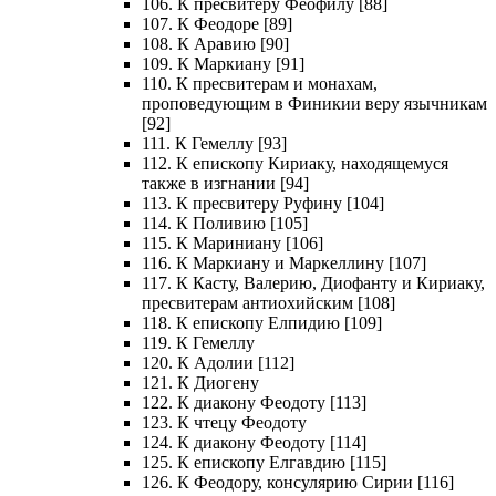
106. К пресвитеру Феофилу [88]
107. К Феодоре [89]
108. К Аравию [90]
109. К Маркиану [91]
110. К пресвитерам и монахам,
проповедующим в Финикии веру язычникам
[92]
111. К Гемеллу [93]
112. К епископу Кириаку, находящемуся
также в изгнании [94]
113. К пресвитеру Руфину [104]
114. К Поливию [105]
115. К Мариниану [106]
116. К Маркиану и Маркеллину [107]
117. К Касту, Валерию, Диофанту и Кириаку,
пресвитерам антиохийским [108]
118. К епископу Елпидию [109]
119. К Гемеллу
120. К Адолии [112]
121. К Диогену
122. К диакону Феодоту [113]
123. К чтецу Феодоту
124. К диакону Феодоту [114]
125. К епископу Елгавдию [115]
126. К Феодору, консулярию Сирии [116]