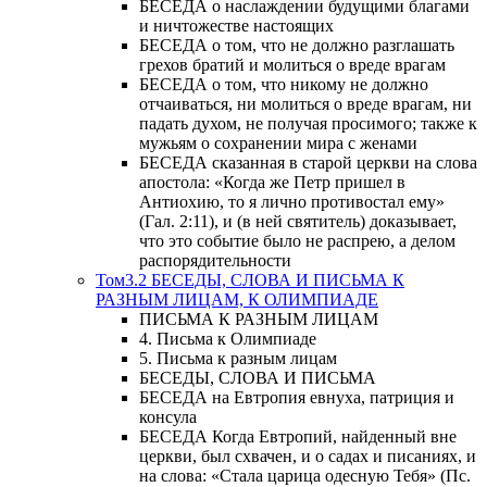
БЕСЕДА о наслаждении будущими благами
и ничтожестве настоящих
БЕСЕДА о том, что не должно разглашать
грехов братий и молиться о вреде врагам
БЕСЕДА о том, что никому не должно
отчаиваться, ни молиться о вреде врагам, ни
падать духом, не получая просимого; также к
мужьям о сохранении мира с женами
БЕСЕДА сказанная в старой церкви на слова
апостола: «Когда же Петр пришел в
Антиохию, то я лично противостал ему»
(Гал. 2:11), и (в ней святитель) доказывает,
что это событие было не распрею, а делом
распорядительности
Том3.2 БЕСЕДЫ, СЛОВА И ПИСЬМА К
РАЗНЫМ ЛИЦАМ, К ОЛИМПИАДЕ
ПИСЬМА К РАЗНЫМ ЛИЦАМ
4. Письма к Олимпиаде
5. Письма к разным лицам
БЕСЕДЫ, СЛОВА И ПИСЬМА
БЕСЕДА на Евтропия евнуха, патриция и
консула
БЕСЕДА Когда Евтропий, найденный вне
церкви, был схвачен, и о садах и писаниях, и
на слова: «Стала царица одесную Тебя» (Пс.