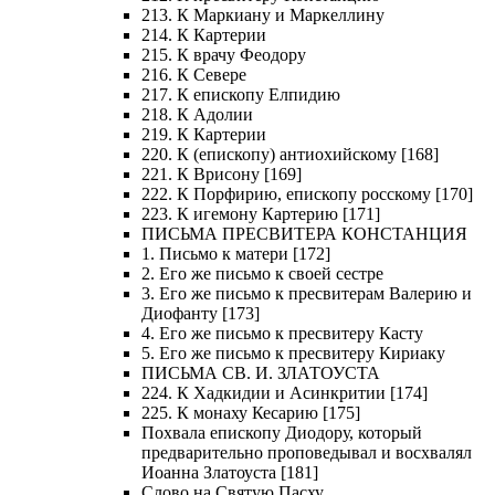
213. К Маркиану и Маркеллину
214. К Картерии
215. К врачу Феодору
216. К Севере
217. К епископу Елпидию
218. К Адолии
219. К Картерии
220. К (епископу) антиохийскому [168]
221. К Врисону [169]
222. К Порфирию, епископу росскому [170]
223. К игемону Картерию [171]
ПИСЬМА ПРЕСВИТЕРА КОНСТАНЦИЯ
1. Письмо к матери [172]
2. Его же письмо к своей сестре
3. Его же письмо к пресвитерам Валерию и
Диофанту [173]
4. Его же письмо к пресвитеру Касту
5. Его же письмо к пресвитеру Кириаку
ПИСЬМА СВ. И. ЗЛАТОУСТА
224. К Хадкидии и Асинкритии [174]
225. К монаху Кесарию [175]
Похвала епископу Диодору, который
предварительно проповедывал и восхвалял
Иоанна Златоуста [181]
Слово на Святую Пасху