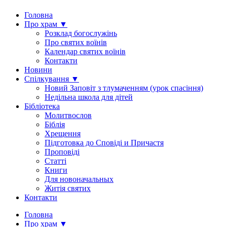
Головна
Про храм ▼
Розклад богослужінь
Про святих воїнів
Календар святих воїнів
Контакти
Новини
Спілкування ▼
Новий Заповіт з тлумаченням (урок спасіння)
Недільна школа для дітей
Бібліотека
Молитвослов
Біблія
Хрещення
Підготовка до Сповіді и Причастя
Проповіді
Статті
Книги
Для новоначальных
Житія святих
Контакти
Головна
Про храм ▼