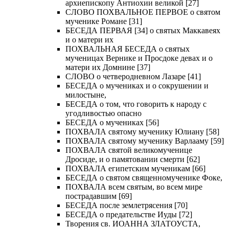
архиепископу Антиохии великой [27]
СЛОВО ПОХВАЛЬНОЕ ПЕРВОЕ о святом
мученике Романе [31]
БЕСЕДА ПЕРВАЯ [34] о святых Маккавеях
и о матери их
ПОХВАЛЬНАЯ БЕСЕДА о святых
мученицах Вернике и Просдоке девах и о
матери их Домнине [37]
СЛОВО о четверодневном Лазаре [41]
БЕСЕДА о мучениках и о сокрушении и
милостыне,
БЕСЕДА о том, что говорить к народу с
угодливостью опасно
БЕСЕДА о мучениках [56]
ПОХВАЛА святому мученику Юлиану [58]
ПОХВАЛА святому мученику Варлааму [59]
ПОХВАЛА святой великомученице
Дросиде, и о памятовании смерти [62]
ПОХВАЛА египетским мученикам [66]
БЕСЕДА о святом священномученике Фоке,
ПОХВАЛА всем святым, во всем мире
пострадавшим [69]
БЕСЕДА после землетрясения [70]
БЕСЕДА о предательстве Иуды [72]
Творения св. ИОАННА ЗЛАТОУСТА,