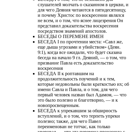
слушателей молчать о сказанном в церкви, и
для чего Деяния читаются в пятидесятницу,
и почему Христос по воскресении являлся
не всем, и о том, что яснее лицезрения Он
представил доказательства воскресения
посредством знамений апостолов.
БЕСЕДЫ О ПЕРЕМЕНЕ ИМЕН
БЕСЕДА I по прочтении места: «Савл же,
еще дыша угрозами и убийством» (Деян.
9:1), когда все ожидали, что будет сказана
беседа на начало 9 гл. Деяний, — о том, что
призвание Павла есть доказательство
воскресения
БЕСЕДА II к роптавшим на
продолжительность поучений и к тем,
которые недовольны были краткостью их; об
имени Савла и Павла, и о том, для чего
первый человек назван был Адамом, — что
это было полезно и благотворно, — и к
новопросвещенным.
БЕСЕДА к упрекавшим за обширность
вступлений, и о том, что терпеть упреки
полезно; также, для чего Павел
переименован не тотчас, как только
уверовал, — что эта перемена произошла с