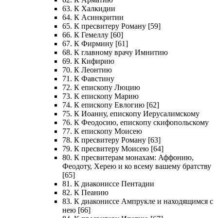
63. К Халкидии
64. К Асинкритии
65. К пресвитеру Роману [59]
66. К Гемеллу [60]
67. К Фирмину [61]
68. К главному врачу Имнитию
69. К Кифирию
70. К Леонтию
71. К Фавстину
72. К епископу Люцию
73. К епископу Марию
74. К епископу Евлогию [62]
75. К Иоанну, епископу Иерусалимскому
76. К Феодосию, епископу скифопольскому
77. К епископу Моисею
78. К пресвитеру Роману [63]
79. К пресвитеру Моисею [64]
80. К пресвитерам монахам: Аффонию,
Феодоту, Херею и ко всему вашему братству
[65]
81. К диакониссе Пентадии
82. К Пеанию
83. К диакониссе Ампрукле и находящимся с
нею [66]