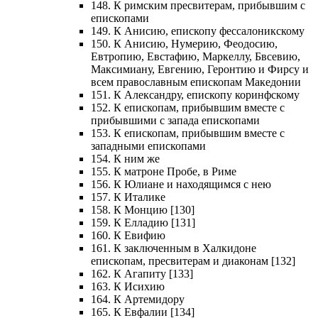
148. К римским пресвитерам, прибывшим с
епископами
149. К Анисию, епископу фессалоникскому
150. К Анисию, Нумерию, Феодосию,
Евтропию, Евстафию, Маркеллу, Бвсевию,
Максимиану, Евгению, Геронтию и Фирсу и
всем православным епископам Македонии
151. К Александру, епископу коринфскому
152. К епископам, прибывшим вместе с
прибывшими с запада епископами
153. К епископам, прибывшим вместе с
западными епископами
154. К ним же
155. К матроне Пробе, в Риме
156. К Юлиане и находящимся с нею
157. К Италике
158. К Монцию [130]
159. К Елладию [131]
160. К Евифию
161. К заключенным в Халкидоне
епископам, пресвитерам и диаконам [132]
162. К Агапиту [133]
163. К Исихию
164. К Артемидору
165. К Евфалии [134]