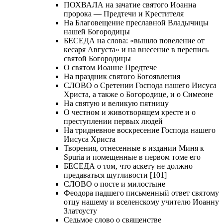
ПОХВАЛА на зачатие святого Иоанна
пророка — Предтечи и Крестителя
На Благовещение преславной Владычицы
нашей Богородицы
БЕСЕДА на слова: «вышло повеление от
кесаря Августа» и на внесение в перепись
святой Богородицы
О святом Иоанне Предтече
На праздник святого Богоявления
СЛОВО о Сретении Господа нашего Иисуса
Христа, а также о Богородице, и о Симеоне
На святую и великую пятницу
О честном и животворящем кресте и о
преступлении первых людей
На тридневное воскресение Господа нашего
Иисуса Христа
Творения, отнесенные в издании Миня к
Spuria и помещенные в первом томе его
БЕСЕДА о том, что аскету не должно
предаваться шутливости [101]
СЛОВО о посте и милостыне
Феодора падшего письменный ответ святому
отцу нашему и вселенскому учителю Иоанну
Златоусту
Седьмое слово о священстве