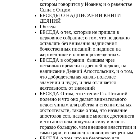
котором говорится у Иоанна; и о равенстве
Сына с Отцом
БЕСЕДЫ О НАДПИСАНИИ КНИГИ
ДЕЯНИЙ
Ι Беседа
БЕСЕДА о тех, которые не пришли в
церковное собрание; о том, что не должно
оставлять без внимания надписания
божественных писаний; о надписи на
жертвеннике и о новопросвещенных.
БЕСЕДА в собрании, бывшем чрез
несколько времени в древней церкви, на
надписание Деяний Апостольских, и о том,
что добродетельная жизнь полезнее
знамений и чудес, и чем отличается
деятельность от знамений
БЕСЕДА О том, что чтение Св. Писаний
полезно и что оно делает внимательного
недоступным для рабства и стеснительных
обстоятельств, также о том, что название
апостолов есть название многих достоинств
и что апостолы получили силу и власть
гораздо большую, чем внешние властители и
сами цари, и наконец к новопросвещенным.
БЕСЕДА о том, что не безопасно для