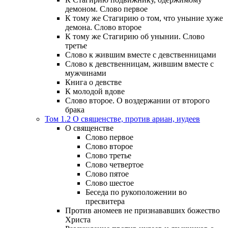
демоном. Слово первое
К тому же Стагирию о том, что уныние хуже
демона. Слово второе
К тому же Стагирию об унынии. Слово
третье
Слово к жившим вместе с девственницами
Слово к девственницам, жившим вместе с
мужчинами
Книга о девстве
К молодой вдове
Слово второе. О воздержании от второго
брака
Том 1.2 О священстве, против ариан, иудеев
О священстве
Слово первое
Слово второе
Слово третье
Слово четвертое
Слово пятое
Слово шестое
Беседа по рукоположении во
пресвитера
Против аномеев не признававших божество
Христа