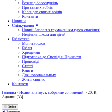
Розклад богослужінь
Про святих воїнів
Календар святих воїнів
Контакти
Новини
Спілкування ▼
Новий Заповіт з тлумаченням (урок спасіння)
Недільна школа для дітей
Бібліотека
Молитвослов
Біблія
Хрещення
Підготовка до Сповіді и Причастя
Проповіді
Статті
Книги
Для новоначальных
Житія святих
Контакти
Головна
›
Иоанн Златоуст, собрание сочинений.
›
20. К
Адолии [33]
☰ Зміст
✖ Закрити