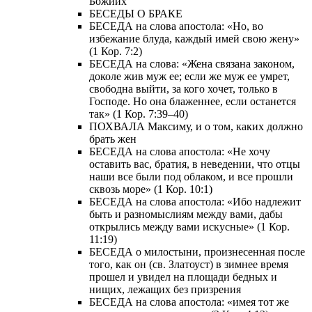
Божиих
БЕСЕДЫ О БРАКЕ
БЕСЕДА на слова апостола: «Но, во
избежание блуда, каждый имей свою жену»
(1 Кор. 7:2)
БЕСЕДА на слова: «Жена связана законом,
доколе жив муж ее; если же муж ее умрет,
свободна выйти, за кого хочет, только в
Господе. Но она блаженнее, если останется
так» (1 Кор. 7:39–40)
ПОХВАЛА Максиму, и о том, каких должно
брать жен
БЕСЕДА на слова апостола: «Не хочу
оставить вас, братия, в неведении, что отцы
наши все были под облаком, и все прошли
сквозь море» (1 Кор. 10:1)
БЕСЕДА на слова апостола: «Ибо надлежит
быть и разномыслиям между вами, дабы
открылись между вами искусные» (1 Кор.
11:19)
БЕСЕДА о милостыни, произнесенная после
того, как он (св. Златоуст) в зимнее время
прошел и увидел на площади бедных и
нищих, лежащих без призрения
БЕСЕДА на слова апостола: «имея тот же