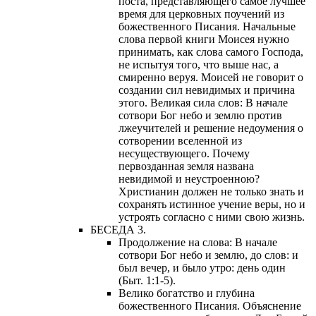
поста, представляющего самое лучшее
время для церковных поучений из
божественного Писания. Начальные
слова первой книги Моисея нужно
принимать, как слова самого Господа,
не испытуя того, что выше нас, а
смиренно веруя. Моисей не говорит о
создании сил невидимых и причина
этого. Великая сила слов: В начале
сотвори Бог небо и землю против
лжеучителей и решение недоумения о
сотворении вселенной из
несуществующего. Почему
первозданная земля названа
невидимой и неустроенною?
Христианин должен не только знать и
сохранять истинное учение веры, но и
устроять согласно с ними свою жизнь.
БЕСЕДА 3.
Продолжение на слова: В начале
сотвори Бог небо и землю, до слов: и
был вечер, и было утро: день один
(Быт. 1:1-5).
Велико богатство и глубина
божественного Писания. Объяснение