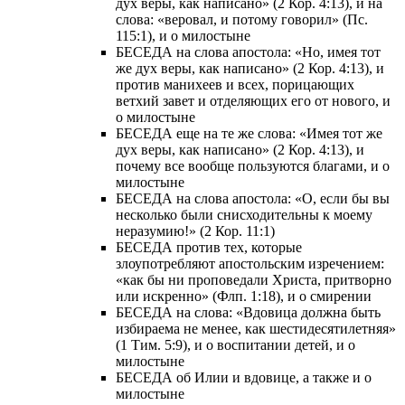
дух веры, как написано» (2 Кор. 4:13), и на
слова: «веровал, и потому говорил» (Пс.
115:1), и о милостыне
БЕСЕДА на слова апостола: «Но, имея тот
же дух веры, как написано» (2 Кор. 4:13), и
против манихеев и всех, порицающих
ветхий завет и отделяющих его от нового, и
о милостыне
БЕСЕДА еще на те же слова: «Имея тот же
дух веры, как написано» (2 Кор. 4:13), и
почему все вообще пользуются благами, и о
милостыне
БЕСЕДА на слова апостола: «О, если бы вы
несколько были снисходительны к моему
неразумию!» (2 Кор. 11:1)
БЕСЕДА против тех, которые
злоупотребляют апостольским изречением:
«как бы ни проповедали Христа, притворно
или искренно» (Флп. 1:18), и о смирении
БЕСЕДА на слова: «Вдовица должна быть
избираема не менее, как шестидесятилетняя»
(1 Тим. 5:9), и о воспитании детей, и о
милостыне
БЕСЕДА об Илии и вдовице, а также и о
милостыне