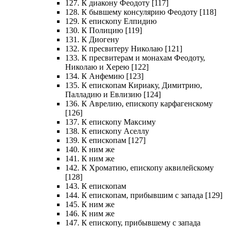
127. К диакону Феодоту [117]
128. К бывшему консулярию Феодоту [118]
129. К епископу Елпидию
130. К Полицию [119]
131. К Диогену
132. К пресвитеру Николаю [121]
133. К пресвитерам и монахам Феодоту,
Николаю и Херею [122]
134. К Анфемию [123]
135. К епископам Кириаку, Димитрию,
Палладию и Евлизию [124]
136. К Аврелию, епископу карфагенскому
[126]
137. К епископу Максиму
138. К епископу Аселлу
139. К епископам [127]
140. К ним же
141. К ним же
142. К Хроматию, епископу аквилейскому
[128]
143. К епископам
144. К епископам, прибывшим с запада [129]
145. К ним же
146. К ним же
147. К епископу, прибывшему с запада