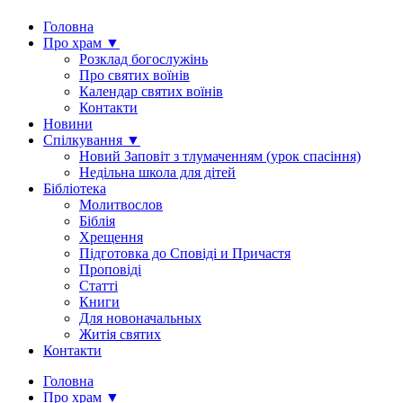
Головна
Про храм ▼
Розклад богослужінь
Про святих воїнів
Календар святих воїнів
Контакти
Новини
Спілкування ▼
Новий Заповіт з тлумаченням (урок спасіння)
Недільна школа для дітей
Бібліотека
Молитвослов
Біблія
Хрещення
Підготовка до Сповіді и Причастя
Проповіді
Статті
Книги
Для новоначальных
Житія святих
Контакти
Головна
Про храм ▼