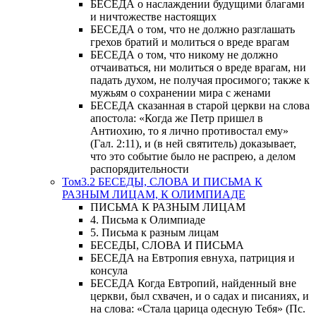
БЕСЕДА о наслаждении будущими благами
и ничтожестве настоящих
БЕСЕДА о том, что не должно разглашать
грехов братий и молиться о вреде врагам
БЕСЕДА о том, что никому не должно
отчаиваться, ни молиться о вреде врагам, ни
падать духом, не получая просимого; также к
мужьям о сохранении мира с женами
БЕСЕДА сказанная в старой церкви на слова
апостола: «Когда же Петр пришел в
Антиохию, то я лично противостал ему»
(Гал. 2:11), и (в ней святитель) доказывает,
что это событие было не распрею, а делом
распорядительности
Том3.2 БЕСЕДЫ, СЛОВА И ПИСЬМА К
РАЗНЫМ ЛИЦАМ, К ОЛИМПИАДЕ
ПИСЬМА К РАЗНЫМ ЛИЦАМ
4. Письма к Олимпиаде
5. Письма к разным лицам
БЕСЕДЫ, СЛОВА И ПИСЬМА
БЕСЕДА на Евтропия евнуха, патриция и
консула
БЕСЕДА Когда Евтропий, найденный вне
церкви, был схвачен, и о садах и писаниях, и
на слова: «Стала царица одесную Тебя» (Пс.