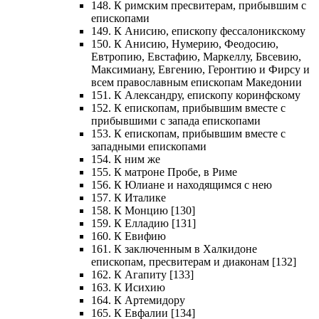
148. К римским пресвитерам, прибывшим с
епископами
149. К Анисию, епископу фессалоникскому
150. К Анисию, Нумерию, Феодосию,
Евтропию, Евстафию, Маркеллу, Бвсевию,
Максимиану, Евгению, Геронтию и Фирсу и
всем православным епископам Македонии
151. К Александру, епископу коринфскому
152. К епископам, прибывшим вместе с
прибывшими с запада епископами
153. К епископам, прибывшим вместе с
западными епископами
154. К ним же
155. К матроне Пробе, в Риме
156. К Юлиане и находящимся с нею
157. К Италике
158. К Монцию [130]
159. К Елладию [131]
160. К Евифию
161. К заключенным в Халкидоне
епископам, пресвитерам и диаконам [132]
162. К Агапиту [133]
163. К Исихию
164. К Артемидору
165. К Евфалии [134]