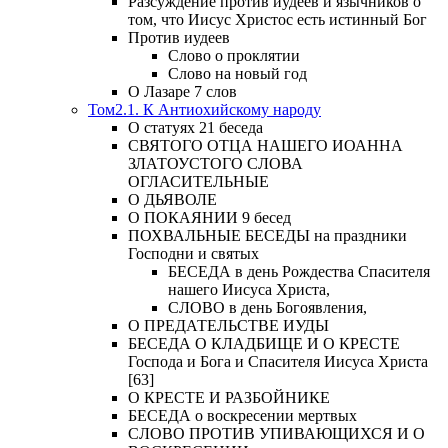
Разсуждение против иудеев и язычников о
том, что Иисус Христос есть истинный Бог
Против иудеев
Слово о проклятии
Слово на новый год
О Лазаре 7 слов
Том2.1. К Антиохийскому народу
О статуях 21 беседа
СВЯТОГО ОТЦА НАШЕГО ИОАННА
ЗЛАТОУСТОГО СЛОВА
ОГЛАСИТЕЛЬНЫЕ
О ДЬЯВОЛЕ
О ПОКАЯНИИ 9 бесед
ПОХВАЛЬНЫЕ БЕСЕДЫ на праздники
Господни и святых
БЕСЕДА в день Рождества Спасителя
нашего Иисуса Христа,
СЛОВО в день Богоявления,
О ПРЕДАТЕЛЬСТВЕ ИУДЫ
БЕСЕДА О КЛАДБИЩЕ И О КРЕСТЕ
Господа и Бога и Спасителя Иисуса Христа
[63]
О КРЕСТЕ И РАЗБОЙНИКЕ
БЕСЕДА о воскресении мертвых
СЛОВО ПРОТИВ УПИВАЮЩИХСЯ И О