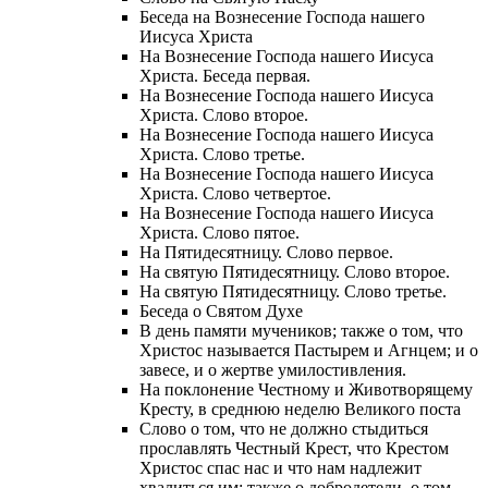
Беседа на Вознесение Господа нашего
Иисуса Христа
На Вознесение Господа нашего Иисуса
Христа. Беседа первая.
На Вознесение Господа нашего Иисуса
Христа. Слово второе.
На Вознесение Господа нашего Иисуса
Христа. Слово третье.
На Вознесение Господа нашего Иисуса
Христа. Слово четвертое.
На Вознесение Господа нашего Иисуса
Христа. Слово пятое.
На Пятидесятницу. Слово первое.
На святую Пятидесятницу. Слово второе.
На святую Пятидесятницу. Слово третье.
Беседа о Святом Духе
В день памяти мучеников; также о том, что
Христос называется Пастырем и Агнцем; и о
завесе, и о жертве умилостивления.
На поклонение Честному и Животворящему
Кресту, в среднюю неделю Великого поста
Слово о том, что не должно стыдиться
прославлять Честный Крест, что Крестом
Христос спас нас и что нам надлежит
хвалиться им; также о добродетели, о том,