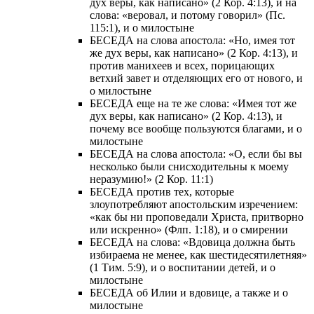
дух веры, как написано» (2 Кор. 4:13), и на
слова: «веровал, и потому говорил» (Пс.
115:1), и о милостыне
БЕСЕДА на слова апостола: «Но, имея тот
же дух веры, как написано» (2 Кор. 4:13), и
против манихеев и всех, порицающих
ветхий завет и отделяющих его от нового, и
о милостыне
БЕСЕДА еще на те же слова: «Имея тот же
дух веры, как написано» (2 Кор. 4:13), и
почему все вообще пользуются благами, и о
милостыне
БЕСЕДА на слова апостола: «О, если бы вы
несколько были снисходительны к моему
неразумию!» (2 Кор. 11:1)
БЕСЕДА против тех, которые
злоупотребляют апостольским изречением:
«как бы ни проповедали Христа, притворно
или искренно» (Флп. 1:18), и о смирении
БЕСЕДА на слова: «Вдовица должна быть
избираема не менее, как шестидесятилетняя»
(1 Тим. 5:9), и о воспитании детей, и о
милостыне
БЕСЕДА об Илии и вдовице, а также и о
милостыне