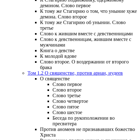
демоном. Слово первое
К тому же Стагирию о том, что уныние хуже
демона. Слово второе
К тому же Стагирию об унынии. Слово
третье
Слово к жившим вместе с девственницами
Слово к девственницам, жившим вместе с
мужчинами
Книга о девстве
К молодой вдове
Слово второе. О воздержании от второго
брака
Том 1.2 О священстве, против ариан, иудеев
О священстве
Слово первое
Слово второе
Слово третье
Слово четвертое
Слово пятое
Слово шестое
Беседа по рукоположении во
пресвитера
Против аномеев не признававших божество
Христа