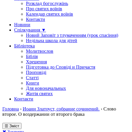
Розклад богослужінь
Про святих воїнів
Календар святих воїнів
Контакти
Новини
Спілкування ▼
Новий Заповіт з тлумаченням (урок спасіння)
Недільна школа для дітей
Бібліотека
Молитвослов
Біблія
Хрещення
Підготовка до Сповіді и Причастя
Проповіді
Статті
Книги
Для новоначальных
Житія святих
Контакти
Головна
›
Иоанн Златоуст, собрание сочинений.
›
Слово
второе. О воздержании от второго брака
☰ Зміст
✖ Закрити