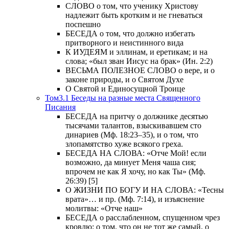
СЛОВО о том, что ученику Христову
надлежит быть кротким и не гневаться
поспешно
БЕСЕДА о том, что должно избегать
притворного и неистинного вида
К ИУДЕЯМ и эллинам, и еретикам; и на
слова; «был зван Иисус на брак» (Ин. 2:2)
ВЕСЬМА ПОЛЕЗНОЕ СЛОВО о вере, и о
законе природы, и о Святом Духе
О Святой и Единосущной Троице
Том3.1 Беседы на разные места Священного
Писания
БЕСЕДА на притчу о должнике десятью
тысячами талантов, взыскивавшем сто
динариев (Мф. 18:23–35), и о том, что
злопамятство хуже всякого греха.
БЕСЕДА НА СЛОВА: «Отче Мой! если
возможно, да минует Меня чаша сия;
впрочем не как Я хочу, но как Ты» (Мф.
26:39) [5]
О ЖИЗНИ ПО БОГУ И НА СЛОВА: «Тесны
врата»… и пр. (Мф. 7:14), и изъяснение
молитвы: «Отче наш»
БЕСЕДА о расслабленном, спущенном чрез
кровлю; о том, что он не тот же самый, о