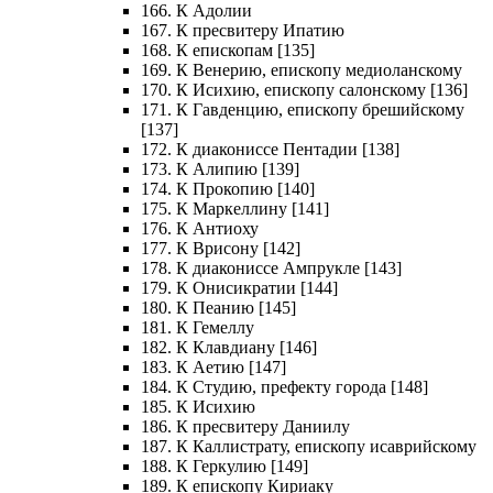
166. К Адолии
167. К пресвитеру Ипатию
168. К епископам [135]
169. К Венерию, епископу медиоланскому
170. К Исихию, епископу салонскому [136]
171. К Гавденцию, епископу брешийскому
[137]
172. К диакониссе Пентадии [138]
173. К Алипию [139]
174. К Прокопию [140]
175. К Маркеллину [141]
176. К Антиоху
177. К Врисону [142]
178. К диакониссе Ампрукле [143]
179. К Онисикратии [144]
180. К Пеанию [145]
181. К Гемеллу
182. К Клавдиану [146]
183. К Аетию [147]
184. К Студию, префекту города [148]
185. К Исихию
186. К пресвитеру Даниилу
187. К Каллистрату, епископу исаврийскому
188. К Геркулию [149]
189. К епископу Кириаку