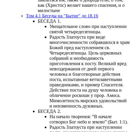
как (Христос) желает нашего спасения, и о
милостыне
Том 4.1 Беседы на "Бытие" до 18.16
БЕСЕДА 1.
Увещательное слово при наступлении
святой четыредесятницы.
Радость Златоуста при виде
многочисленности собравшихся в храм
Божий пред наступлением св.
Четыредесятницы. Цель церковных
собраний и необходимость
приготовления к посту. Великий вред
невоздержания от дней первого
человека и благотворные действия
поста, испытанные ветхозаветными
праведниками, и пример Спасителя.
Действие поста на душу человека и
обличение роскоши у прор. Амоса.
Мимолетность мирских удовольствий
и неизменность духовных.
БЕСЕДА 2.
На начало творения: “В начале
сотворил Бог небо и землю” (Быт. 1:1).
Радость Златоуста при наступлении