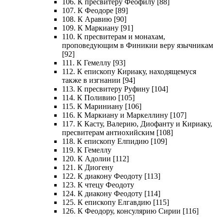
106. К пресвитеру Феофилу [88]
107. К Феодоре [89]
108. К Аравию [90]
109. К Маркиану [91]
110. К пресвитерам и монахам,
проповедующим в Финикии веру язычникам
[92]
111. К Гемеллу [93]
112. К епископу Кириаку, находящемуся
также в изгнании [94]
113. К пресвитеру Руфину [104]
114. К Поливию [105]
115. К Мариниану [106]
116. К Маркиану и Маркеллину [107]
117. К Касту, Валерию, Диофанту и Кириаку,
пресвитерам антиохийским [108]
118. К епископу Елпидию [109]
119. К Гемеллу
120. К Адолии [112]
121. К Диогену
122. К диакону Феодоту [113]
123. К чтецу Феодоту
124. К диакону Феодоту [114]
125. К епископу Елгавдию [115]
126. К Феодору, консулярию Сирии [116]