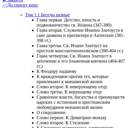
<<До списку книг
Том 1.1 Беседы разные
Глава первая. Детство, юность и
подвижничество св. Иоанна (347-380)
Глава вторая. Служение Иоанна Златоуста в
сане диакона и пресвитера в Антиохии (381-
398 гг.)
Глава третья. Св. Иоанн Златоуст на
престоле константинопольском (398-404 гг.)
Глава четвертая. Св. Иоанн Златоуст в
заточении и его блаженная кончина (404-407
гг.)
К Феодору падшему
К враждующим против тех, которые
привлекают к монашеской жизни
Слово второе. К неверующему отцу
Слово третье. К верующему отцу
Сравнение власти, богатства и преимуществ
царских с истинным и христианским
любомудрием монашеской жизни
О сокрушении
Слово первое. К Димитрию монаху
Слово второе. К Стелехию
К Стагирию подвижнику, одержимому