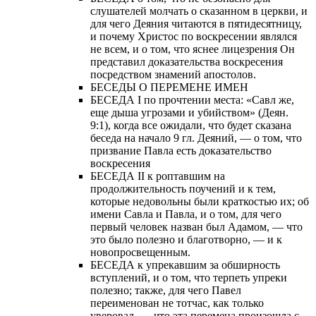
слушателей молчать о сказанном в церкви, и
для чего Деяния читаются в пятидесятницу,
и почему Христос по воскресении являлся
не всем, и о том, что яснее лицезрения Он
представил доказательства воскресения
посредством знамений апостолов.
БЕСЕДЫ О ПЕРЕМЕНЕ ИМЕН
БЕСЕДА I по прочтении места: «Савл же,
еще дыша угрозами и убийством» (Деян.
9:1), когда все ожидали, что будет сказана
беседа на начало 9 гл. Деяний, — о том, что
призвание Павла есть доказательство
воскресения
БЕСЕДА II к роптавшим на
продолжительность поучений и к тем,
которые недовольны были краткостью их; об
имени Савла и Павла, и о том, для чего
первый человек назван был Адамом, — что
это было полезно и благотворно, — и к
новопросвещенным.
БЕСЕДА к упрекавшим за обширность
вступлений, и о том, что терпеть упреки
полезно; также, для чего Павел
переименован не тотчас, как только
уверовал, — что эта перемена произошла с