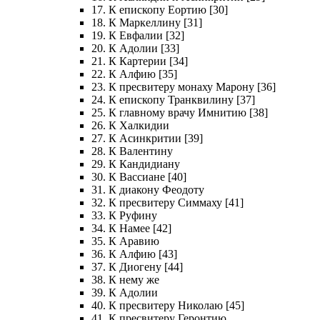
17. К епископу Еортию [30]
18. К Маркеллину [31]
19. К Евфалии [32]
20. К Адолии [33]
21. К Картерии [34]
22. К Алфию [35]
23. К пресвитеру монаху Марону [36]
24. К епископу Транквилину [37]
25. К главному врачу Имнитию [38]
26. К Халкидии
27. К Асинкритии [39]
28. К Валентину
29. К Кандидиану
30. К Вассиане [40]
31. К диакону Феодоту
32. К пресвитеру Симмаху [41]
33. К Руфину
34. К Намее [42]
35. К Аравию
36. К Алфию [43]
37. К Диогену [44]
38. К нему же
39. К Адолии
40. К пресвитеру Николаю [45]
41. К пресвитеру Геронтию