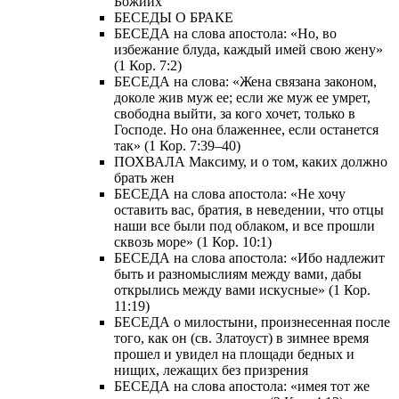
Божиих
БЕСЕДЫ О БРАКЕ
БЕСЕДА на слова апостола: «Но, во
избежание блуда, каждый имей свою жену»
(1 Кор. 7:2)
БЕСЕДА на слова: «Жена связана законом,
доколе жив муж ее; если же муж ее умрет,
свободна выйти, за кого хочет, только в
Господе. Но она блаженнее, если останется
так» (1 Кор. 7:39–40)
ПОХВАЛА Максиму, и о том, каких должно
брать жен
БЕСЕДА на слова апостола: «Не хочу
оставить вас, братия, в неведении, что отцы
наши все были под облаком, и все прошли
сквозь море» (1 Кор. 10:1)
БЕСЕДА на слова апостола: «Ибо надлежит
быть и разномыслиям между вами, дабы
открылись между вами искусные» (1 Кор.
11:19)
БЕСЕДА о милостыни, произнесенная после
того, как он (св. Златоуст) в зимнее время
прошел и увидел на площади бедных и
нищих, лежащих без призрения
БЕСЕДА на слова апостола: «имея тот же