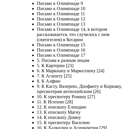
Письмо к Олимпиаде 9
Письмо к Олимпиаде 10
Письмо к Олимпиаде 11
Письмо к Олимпиаде 12
Письмо к Олимпиаде 13
Письмо к Олимпиаде 14, в котором
рассказывается, что случилось с ним
(святителем) в Кесарии
Письмо к Олимпиаде 15
Письмо к Олимпиаде 16
Письмо к Олимпиаде 17
5. Письма к разным лицам
5. К Картерии [23]
6. К Маркиану и Маркеллину [24]
7. К Агапиту [25]
8. К Алфию
9. К Касту, Валерию, Диофанту и Кириаку,
пресвитерам антиохийским [26]
10. К пресвитеру Роману [27]
11. К Исихию [28]
12. К епископу Елпидию
13. К епископу Магну
14. К епископу Домну
15. К пресвитеру Василию
16. К Халкидии и Асинкритии [29]