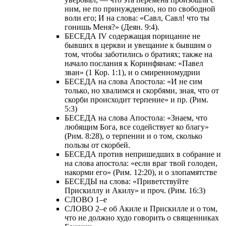
ним, не по принуждению, но по свободной
воли его; И на слова: «Савл, Савл! что ты
гонишь Меня?» (Деян. 9:4).
БЕСЕДА IV содержащая порицание не
бывших в церкви и увещание к бывшим о
том, чтобы заботились о братиях; также на
начало послания к Коринфянам: «Павел
зван» (1 Кор. 1:1), и о смиренномудрии
БЕСЕДА на слова Апостола: «И не сим
только, но хвалимся и скорбями, зная, что от
скорби происходит терпение» и пр. (Рим.
5:3)
БЕСЕДА на слова Апостола: «Знаем, что
любящим Бога, все содействует ко благу»
(Рим. 8:28), о терпении и о том, сколько
пользы от скорбей.
БЕСЕДА против непришедших в собрание и
на слова апостола: «если враг твой голоден,
накорми его» (Рим. 12:20), и о злопамятстве
БЕСЕДЫ на слова: «Приветствуйте
Прискиллу и Акилу» и проч. (Рим. 16:3)
СЛОВО 1–е
СЛОВО 2–е об Акиле и Прискилле и о том,
что не должно худо говорить о священниках