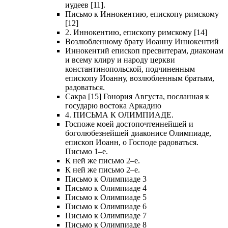
иудеев [11].
Письмо к Иннокентию, епископу римскому
[12]
2. Иннокентию, епископу римскому [14]
Возлюбленному брату Иоанну Иннокентий
Иннокентий епископ пресвитерам, диаконам
и всему клиру и народу церкви
константинопольской, подчиненным
епископу Иоанну, возлюбленным братьям,
радоваться.
Сакра [15] Гонория Августа, посланная к
государю востока Аркадию
4. ПИСЬМА К ОЛИМПИАДЕ.
Госпоже моей достопочтеннейшей и
боголюбезнейшей диаконисе Олимпиаде,
епископ Иоанн, о Господе радоваться.
Письмо 1–е.
К ней же письмо 2–е.
К ней же письмо 2–е.
Письмо к Олимпиаде 3
Письмо к Олимпиаде 4
Письмо к Олимпиаде 5
Письмо к Олимпиаде 6
Письмо к Олимпиаде 7
Письмо к Олимпиаде 8