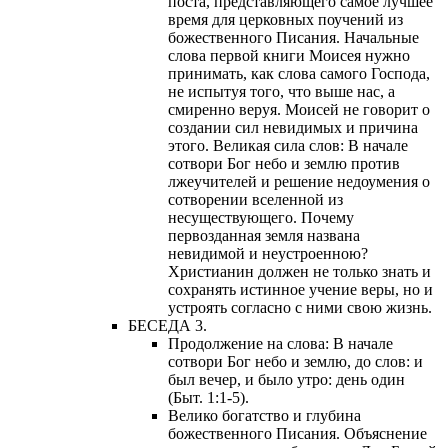
поста, представляющего самое лучшее
время для церковных поучений из
божественного Писания. Начальные
слова первой книги Моисея нужно
принимать, как слова самого Господа,
не испытуя того, что выше нас, а
смиренно веруя. Моисей не говорит о
создании сил невидимых и причина
этого. Великая сила слов: В начале
сотвори Бог небо и землю против
лжеучителей и решение недоумения о
сотворении вселенной из
несуществующего. Почему
первозданная земля названа
невидимой и неустроенною?
Христианин должен не только знать и
сохранять истинное учение веры, но и
устроять согласно с ними свою жизнь.
БЕСЕДА 3.
Продолжение на слова: В начале
сотвори Бог небо и землю, до слов: и
был вечер, и было утро: день один
(Быт. 1:1-5).
Велико богатство и глубина
божественного Писания. Объяснение