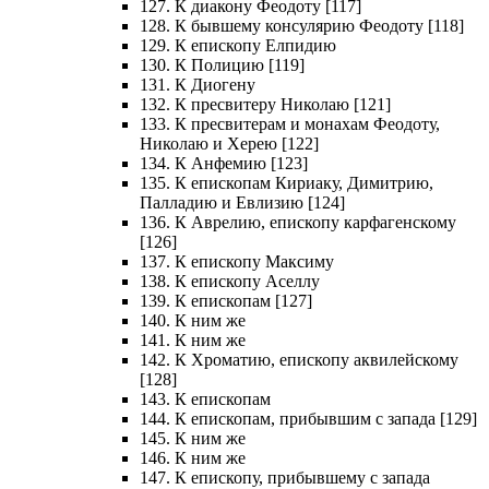
127. К диакону Феодоту [117]
128. К бывшему консулярию Феодоту [118]
129. К епископу Елпидию
130. К Полицию [119]
131. К Диогену
132. К пресвитеру Николаю [121]
133. К пресвитерам и монахам Феодоту,
Николаю и Херею [122]
134. К Анфемию [123]
135. К епископам Кириаку, Димитрию,
Палладию и Евлизию [124]
136. К Аврелию, епископу карфагенскому
[126]
137. К епископу Максиму
138. К епископу Аселлу
139. К епископам [127]
140. К ним же
141. К ним же
142. К Хроматию, епископу аквилейскому
[128]
143. К епископам
144. К епископам, прибывшим с запада [129]
145. К ним же
146. К ним же
147. К епископу, прибывшему с запада