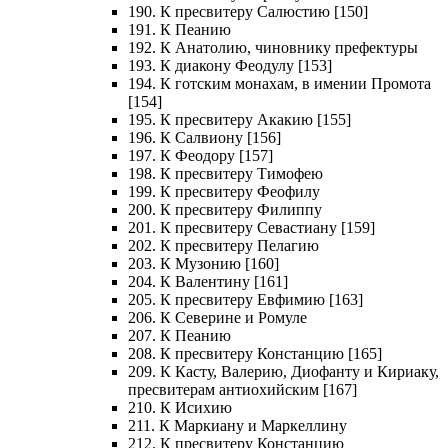
190. К пресвитеру Салюстию [150]
191. К Пеанию
192. К Анатолию, чиновнику префектуры
193. К диакону Феодулу [153]
194. К готским монахам, в имении Промота
[154]
195. К пресвитеру Акакию [155]
196. К Салвиону [156]
197. К Феодору [157]
198. К пресвитеру Тимофею
199. К пресвитеру Феофилу
200. К пресвитеру Филиппу
201. К пресвитеру Севастиану [159]
202. К пресвитеру Пелагию
203. К Музонию [160]
204. К Валентину [161]
205. К пресвитеру Евфимию [163]
206. К Северине и Ромуле
207. К Пеанию
208. К пресвитеру Констанцию [165]
209. К Касту, Валерию, Диофанту и Кириаку,
пресвитерам антиохийским [167]
210. К Исихию
211. К Маркиану и Маркеллину
212. К пресвитеру Констанцию