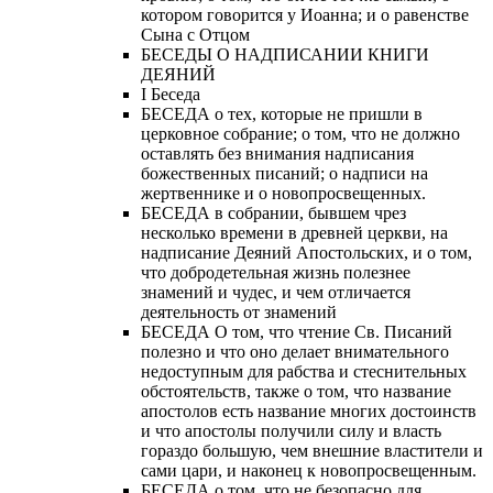
котором говорится у Иоанна; и о равенстве
Сына с Отцом
БЕСЕДЫ О НАДПИСАНИИ КНИГИ
ДЕЯНИЙ
Ι Беседа
БЕСЕДА о тех, которые не пришли в
церковное собрание; о том, что не должно
оставлять без внимания надписания
божественных писаний; о надписи на
жертвеннике и о новопросвещенных.
БЕСЕДА в собрании, бывшем чрез
несколько времени в древней церкви, на
надписание Деяний Апостольских, и о том,
что добродетельная жизнь полезнее
знамений и чудес, и чем отличается
деятельность от знамений
БЕСЕДА О том, что чтение Св. Писаний
полезно и что оно делает внимательного
недоступным для рабства и стеснительных
обстоятельств, также о том, что название
апостолов есть название многих достоинств
и что апостолы получили силу и власть
гораздо большую, чем внешние властители и
сами цари, и наконец к новопросвещенным.
БЕСЕДА о том, что не безопасно для