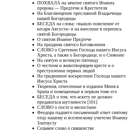
ПОХВАЛА на зачатие святого Иоанна
пророка — Предтечи и Крестителя
На Благовещение преславной Владычицы
нашей Богородицы
БЕСЕДА на слова: «вышло повеление от
кесаря Августа» и на внесение в перепись
святой Богородицы
О святом Иоанне Предтече
На праздник святого Богоявления
СЛОВО о Сретении Господа нашего Иисуса
Христа, а также о Богородице, и о Симеоне
На святую и великую пятницу
О честном и животворящем кресте и о
преступлении первых людей
На тридневное воскресение Господа нашего
Иисуса Христа
Творения, отнесенные в издании Миня к
Spuria и помещенные в первом томе его
БЕСЕДА о том, что аскету не должно
предаваться шутливости [101]
СЛОВО о посте и милостыне
Феодора падшего письменный ответ святому
отцу нашему и вселенскому учителю Иоанну
Златоусту
Седьмое слово о священстве