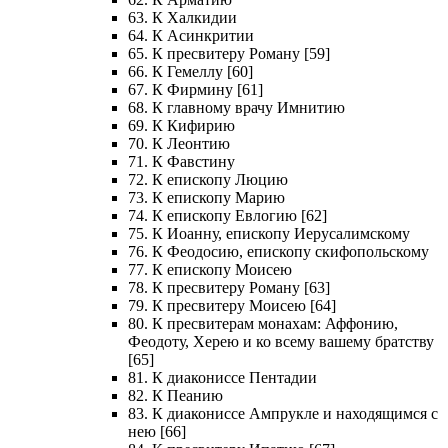
63. К Халкидии
64. К Асинкритии
65. К пресвитеру Роману [59]
66. К Гемеллу [60]
67. К Фирмину [61]
68. К главному врачу Имнитию
69. К Кифирию
70. К Леонтию
71. К Фавстину
72. К епископу Люцию
73. К епископу Марию
74. К епископу Евлогию [62]
75. К Иоанну, епископу Иерусалимскому
76. К Феодосию, епископу скифопольскому
77. К епископу Моисею
78. К пресвитеру Роману [63]
79. К пресвитеру Моисею [64]
80. К пресвитерам монахам: Аффонию,
Феодоту, Херею и ко всему вашему братству
[65]
81. К диакониссе Пентадии
82. К Пеанию
83. К диакониссе Ампрукле и находящимся с
нею [66]