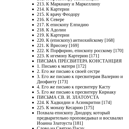
213. К Маркиану и Маркеллину
214. К Картерии
215. К врачу Феодору
216. К Севере
217. К епископу Елпидию
218. К Адолии
219. К Картерии
220. К (епископу) антиохийскому [168]
221. К Врисону [169]
222. К Порфирию, епископу росскому [170]
223. К игемону Картерию [171]
ПИСЬМА ПРЕСВИТЕРА КОНСТАНЦИЯ
1. Письмо к матери [172]
2. Его же письмо к своей сестре
3. Его же письмо к пресвитерам Валерию и
Диофанту [173]
4. Его же письмо к пресвитеру Касту
5. Его же письмо к пресвитеру Кириаку
ПИСЬМА СВ. И. ЗЛАТОУСТА
224. К Хадкидии и Асинкритии [174]
225. К монаху Кесарию [175]
Похвала епископу Диодору, который
предварительно проповедывал и восхвалял
Иоанна Златоуста [181]
Слово на Святую Пасху