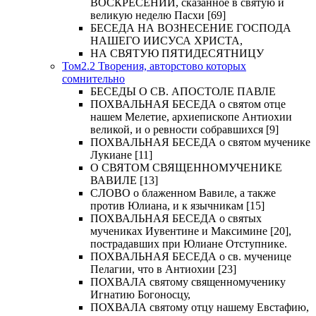
ВОСКРЕСЕНИИ, сказанное в святую и
великую неделю Пасхи [69]
БЕСЕДА НА ВОЗНЕСЕНИЕ ГОСПОДА
НАШЕГО ИИСУСА ХРИСТА,
НА СВЯТУЮ ПЯТИДЕСЯТНИЦУ
Том2.2 Творения, авторстово которых
сомнительно
БЕСЕДЫ О СВ. АПОСТОЛЕ ПАВЛЕ
ПОХВАЛЬНАЯ БЕСЕДА о святом отце
нашем Мелетие, архиепископе Антиохии
великой, и о ревности собравшихся [9]
ПОХВАЛЬНАЯ БЕСЕДА о святом мученике
Лукиане [11]
О СВЯТОМ СВЯЩЕННОМУЧЕНИКЕ
ВАВИЛЕ [13]
СЛОВО о блаженном Вавиле, а также
против Юлиана, и к язычникам [15]
ПОХВАЛЬНАЯ БЕСЕДА о святых
мучениках Иувентине и Максимине [20],
пострадавших при Юлиане Отступнике.
ПОХВАЛЬНАЯ БЕСЕДА о св. мученице
Пелагии, что в Антиохии [23]
ПОХВАЛА святому священномученику
Игнатию Богоносцу,
ПОХВАЛА святому отцу нашему Евстафию,