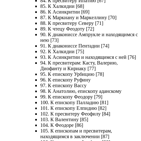
84. К пресвитеру Ипатию [67]
85. К Халкидии [68]
86. К Асинкритии [69]
87. К Маркиану и Маркеллину [70]
88. К пресвитеру Северу [71]
89. К чтецу Феодоту [72]
90. К диакониссе Ампрукле и находящимся с
нею [73]
91. К диакониссе Пентадии [74]
92. К Халкидии [75]
93. К Асинкритии и находящимся с ней [76]
94. К пресвитерам: Касту, Валерию,
Диофанту и Кириаку [77]
95. К епископу Урбицию [78]
96. К епископу Руфину
97. К епископу Вассу
98. К Анатолию, епископу аданскому
99. К епископу Феодору [79]
100. К епископу Палладию [81]
101. К епископу Елпидию [82]
102. К пресвитеру Феофилу [84]
103. К Валентину [85]
104. К Феодоре [86]
105. К епископам и пресвитерам,
находящимся в заключении [87]