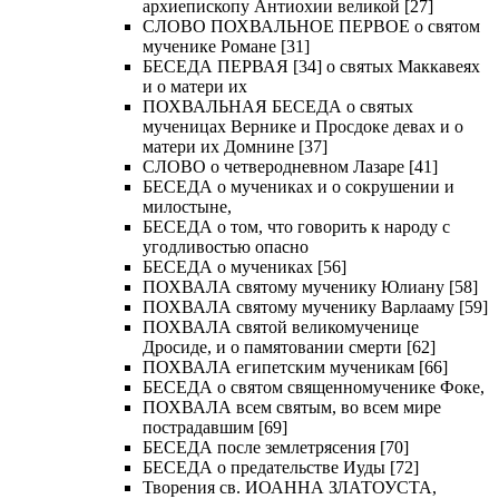
архиепископу Антиохии великой [27]
СЛОВО ПОХВАЛЬНОЕ ПЕРВОЕ о святом
мученике Романе [31]
БЕСЕДА ПЕРВАЯ [34] о святых Маккавеях
и о матери их
ПОХВАЛЬНАЯ БЕСЕДА о святых
мученицах Вернике и Просдоке девах и о
матери их Домнине [37]
СЛОВО о четверодневном Лазаре [41]
БЕСЕДА о мучениках и о сокрушении и
милостыне,
БЕСЕДА о том, что говорить к народу с
угодливостью опасно
БЕСЕДА о мучениках [56]
ПОХВАЛА святому мученику Юлиану [58]
ПОХВАЛА святому мученику Варлааму [59]
ПОХВАЛА святой великомученице
Дросиде, и о памятовании смерти [62]
ПОХВАЛА египетским мученикам [66]
БЕСЕДА о святом священномученике Фоке,
ПОХВАЛА всем святым, во всем мире
пострадавшим [69]
БЕСЕДА после землетрясения [70]
БЕСЕДА о предательстве Иуды [72]
Творения св. ИОАННА ЗЛАТОУСТА,