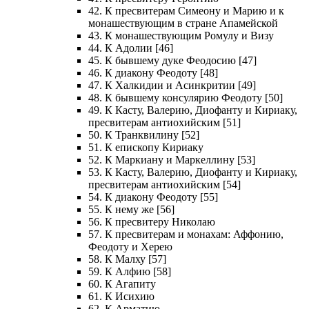
42. К пресвитерам Симеону и Марию и к
монашествующим в стране Апамейской
43. К монашествующим Ромулу и Визу
44. К Адолии [46]
45. К бывшему дуке Феодосию [47]
46. К диакону Феодоту [48]
47. К Халкидии и Асинкритии [49]
48. К бывшему консулярию Феодоту [50]
49. К Касту, Валерию, Диофанту и Кириаку,
пресвитерам антиохийским [51]
50. К Транквилину [52]
51. К епископу Кириаку
52. К Маркиану и Маркеллину [53]
53. К Касту, Валерию, Диофанту и Кириаку,
пресвитерам антиохийским [54]
54. К диакону Феодоту [55]
55. К нему же [56]
56. К пресвитеру Николаю
57. К пресвитерам и монахам: Аффонию,
Феодоту и Херею
58. К Малху [57]
59. К Алфию [58]
60. К Агапиту
61. К Исихию
62. К Арматию