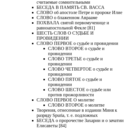
считаемые сомнительными
БЕСЕДА В ПАМЯТЬ СВ. ВАССА
СЛОВО об апостоле Петре и пророке Илие
СЛОВО о блаженном Аврааме
ПОХВАЛА святой первомученице и
равноапостольной Фекле [81]
ШЕСТЬ СЛОВ О СУДЬБЕ И
ПРОВИДЕНИИ
СЛОВО ПЕРВОЕ о судьбе и провидении
СЛОВО ВТОРОЕ о судьбе и
провидении
СЛОВО ТРЕТЬЕ о судьбе и
провидении
СЛОВО ЧЕТВЕРТОЕ о судьбе и
провидении
СЛОВО ПЯТОЕ о судьбе и
провидении
СЛОВО ШЕСТОЕ о судьбе или
против прожорливости
СЛОВО ПЕРВОЕ О молитве
СЛОВО ВТОРОЕ о молитве
Творения, отнесенные в издании Миня к
разряду Spuria, т. е. подложных
БЕСЕДА о пророчестве Захарии и о зачатии
Елисаветы [84]