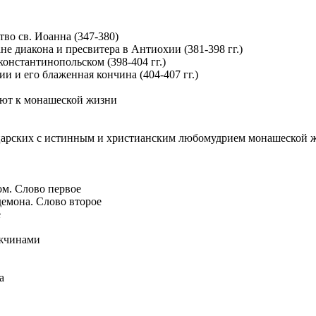
тво св. Иоанна (347-380)
не диакона и пресвитера в Антиохии (381-398 гг.)
 константинопольском (398-404 гг.)
ии и его блаженная кончина (404-407 гг.)
ают к монашеской жизни
 царских с истинным и христианским любомудрием монашеской 
м. Слово первое
демона. Слово второе
е
ужчинами
а