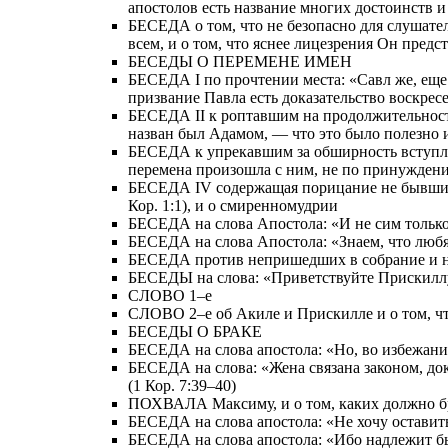
апостолов есть название многих достоинств 
БЕСЕДА о том, что не безопасно для слушател
всем, и о том, что яснее лицезрения Он пред
БЕСЕДЫ О ПЕРЕМЕНЕ ИМЕН
БЕСЕДА I по прочтении места: «Савл же, еще д
призвание Павла есть доказательство воскрес
БЕСЕДА II к роптавшим на продолжительность
назван был Адамом, — что это было полезно 
БЕСЕДА к упрекавшим за обширность вступлени
перемена произошла с ним, не по принуждению
БЕСЕДА IV содержащая порицание не бывших в
Кор. 1:1), и о смиренномудрии
БЕСЕДА на слова Апостола: «И не сим только, 
БЕСЕДА на слова Апостола: «Знаем, что любящи
БЕСЕДА против непришедших в собрание и на с
БЕСЕДЫ на слова: «Приветствуйте Прискиллу 
СЛОВО 1–е
СЛОВО 2–е об Акиле и Прискилле и о том, ч
БЕСЕДЫ О БРАКЕ
БЕСЕДА на слова апостола: «Но, во избежание
БЕСЕДА на слова: «Жена связана законом, доко
(1 Кор. 7:39–40)
ПОХВАЛА Максиму, и о том, каких должно б
БЕСЕДА на слова апостола: «Не хочу оставить 
БЕСЕДА на слова апостола: «Ибо надлежит бы