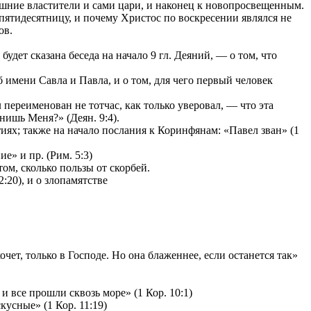
ешние властители и сами цари, и наконец к новопросвещенным.
 пятидесятницу, и почему Христос по воскресении являлся не
ов.
удет сказана беседа на начало 9 гл. Деяний, — о том, что
имени Савла и Павла, и о том, для чего первый человек
переименован не тотчас, как только уверовал, — что эта
нишь Меня?» (Деян. 9:4).
ях; также на начало послания к Коринфянам: «Павел зван» (1
е» и пр. (Рим. 5:3)
том, сколько пользы от скорбей.
:20), и о злопамятстве
чет, только в Господе. Но она блаженнее, если останется так»
и все прошли сквозь море» (1 Кор. 10:1)
усные» (1 Кор. 11:19)