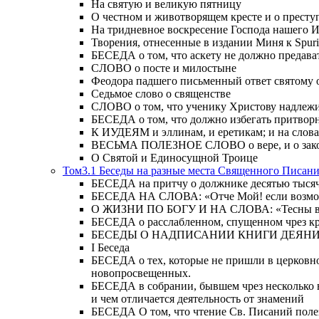
На святую и великую пятницу
О честном и животворящем кресте и о прест
На тридневное воскресение Господа нашего 
Творения, отнесенные в издании Миня к Spur
БЕСЕДА о том, что аскету не должно предава
СЛОВО о посте и милостыне
Феодора падшего письменный ответ святому 
Седьмое слово о священстве
СЛОВО о том, что ученику Христову надлежи
БЕСЕДА о том, что должно избегать притвор
К ИУДЕЯМ и эллинам, и еретикам; и на слова;
ВЕСЬМА ПОЛЕЗНОЕ СЛОВО о вере, и о закон
О Святой и Единосущной Троице
Том3.1 Беседы на разные места Священного Писан
БЕСЕДА на притчу о должнике десятью тысячам
БЕСЕДА НА СЛОВА: «Отче Мой! если возможно,
О ЖИЗНИ ПО БОГУ И НА СЛОВА: «Тесны врата
БЕСЕДА о расслабленном, спущенном чрез кров
БЕСЕДЫ О НАДПИСАНИИ КНИГИ ДЕЯН
Ι Беседа
БЕСЕДА о тех, которые не пришли в церковно
новопросвещенных.
БЕСЕДА в собрании, бывшем чрез несколько в
и чем отличается деятельность от знамений
БЕСЕДА О том, что чтение Св. Писаний полезн