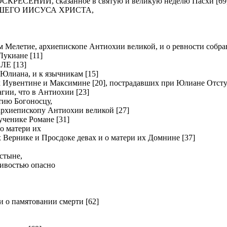
ЕНИИ, сказанное в святую и великую неделю Пасхи [69
ШЕГО ИИСУСА ХРИСТА,
летие, архиепископе Антиохии великой, и о ревности собрав
киане [11]
Е [13]
Юлиана, и к язычникам [15]
вентине и Максимине [20], пострадавших при Юлиане Отсту
и, что в Антиохии [23]
ию Богоносцу,
хиепископу Антиохии великой [27]
нике Романе [31]
о матери их
рнике и Просдоке девах и о матери их Домнине [37]
стыне,
ливостью опасно
о памятовании смерти [62]