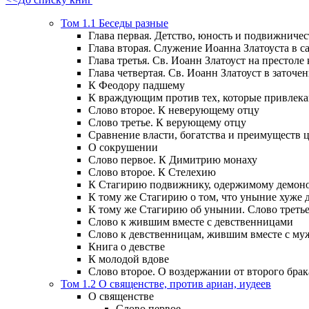
Том 1.1 Беседы разные
Глава первая. Детство, юность и подвижничес
Глава вторая. Служение Иоанна Златоуста в са
Глава третья. Св. Иоанн Златоуст на престоле
Глава четвертая. Св. Иоанн Златоуст в заточен
К Феодору падшему
К враждующим против тех, которые привлек
Слово второе. К неверующему отцу
Слово третье. К верующему отцу
Сравнение власти, богатства и преимуществ
О сокрушении
Слово первое. К Димитрию монаху
Слово второе. К Стелехию
К Стагирию подвижнику, одержимому демоно
К тому же Стагирию о том, что уныние хуже 
К тому же Стагирию об унынии. Слово треть
Слово к жившим вместе с девственницами
Слово к девственницам, жившим вместе с м
Книга о девстве
К молодой вдове
Слово второе. О воздержании от второго брак
Том 1.2 О священстве, против ариан, иудеев
О священстве
Слово первое