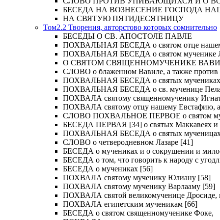
СЛОВО ПРОТИВ УПИВАЮЩИХСЯ И О ВОСКРЕС
БЕСЕДА НА ВОЗНЕСЕНИЕ ГОСПОДА НА
НА СВЯТУЮ ПЯТИДЕСЯТНИЦУ
Том2.2 Творения, авторстово которых сомнительно
БЕСЕДЫ О СВ. АПОСТОЛЕ ПАВЛЕ
ПОХВАЛЬНАЯ БЕСЕДА о святом отце нашем Ме
ПОХВАЛЬНАЯ БЕСЕДА о святом мученике Лу
О СВЯТОМ СВЯЩЕННОМУЧЕНИКЕ ВАВИЛ
СЛОВО о блаженном Вавиле, а также против 
ПОХВАЛЬНАЯ БЕСЕДА о святых мучениках Иу
ПОХВАЛЬНАЯ БЕСЕДА о св. мученице Пелаги
ПОХВАЛА святому священномученику Игнат
ПОХВАЛА святому отцу нашему Евстафию, ар
СЛОВО ПОХВАЛЬНОЕ ПЕРВОЕ о святом муче
БЕСЕДА ПЕРВАЯ [34] о святых Маккавеях и 
ПОХВАЛЬНАЯ БЕСЕДА о святых мученицах Ве
СЛОВО о четверодневном Лазаре [41]
БЕСЕДА о мучениках и о сокрушении и мило
БЕСЕДА о том, что говорить к народу с угод
БЕСЕДА о мучениках [56]
ПОХВАЛА святому мученику Юлиану [58]
ПОХВАЛА святому мученику Варлааму [59]
ПОХВАЛА святой великомученице Дросиде, и 
ПОХВАЛА египетским мученикам [66]
БЕСЕДА о святом священномученике Фоке,