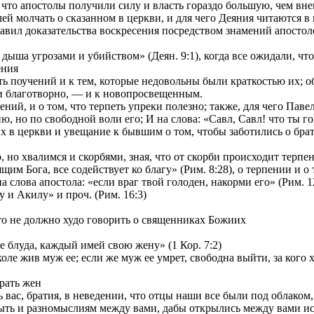
и что апостолы получили силу и власть гораздо большую, чем вн
ей молчать о сказанном в церкви, и для чего Деяния читаются в
ставил доказательства воскресения посредством знамений апостол
ыша угрозами и убийством» (Деян. 9:1), когда все ожидали, что б
ения
 поучений и к тем, которые недовольны были краткостью их; об 
и благотворно, — и к новопросвещенным.
й, и о том, что терпеть упреки полезно; также, для чего Павел 
, но по свободной воли его; И на слова: «Савл, Савл! что ты го
 церкви и увещание к бывшим о том, чтобы заботились о брати
но хвалимся и скорбями, зная, что от скорби происходит терпени
м Бога, все содействует ко благу» (Рим. 8:28), о терпении и о 
лова апостола: «если враг твой голоден, накорми его» (Рим. 12
и Акилу» и проч. (Рим. 16:3)
то не должно худо говорить о священниках Божиих
 блуда, каждый имей свою жену» (1 Кор. 7:2)
ле жив муж ее; если же муж ее умрет, свободна выйти, за кого хо
рать жен
вас, братия, в неведении, что отцы наши все были под облаком, 
ть и разномыслиям между вами, дабы открылись между вами иск