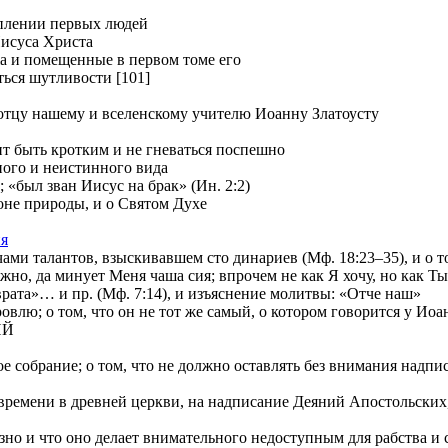
уплении первых людей
Иисуса Христа
ia и помещенные в первом томе его
ться шутливости [101]
отцу нашему и вселенскому учителю Иоанну Златоусту
т быть кротким и не гневаться поспешно
ного и неистинного вида
 «был зван Иисус на брак» (Ин. 2:2)
е природы, и о Святом Духе
ия
и талантов, взыскивавшем сто динариев (Мф. 18:23–35), и о том
 да минует Меня чаша сия; впрочем не как Я хочу, но как Ты» 
»… и пр. (Мф. 7:14), и изъяснение молитвы: «Отче наш»
лю; о том, что он не тот же самый, о котором говорится у Иоа
ИЙ
е собрание; о том, что не должно оставлять без внимания надп
ремени в древней церкви, на надписание Деяний Апостольских, и
о и что оно делает внимательного недоступным для рабства и с