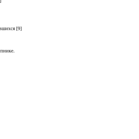
]
шихся [9]
пнике.