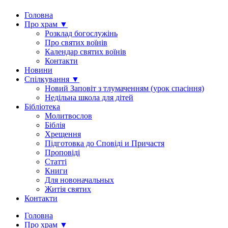
Головна
Про храм ▼
Розклад богослужінь
Про святих воїнів
Календар святих воїнів
Контакти
Новини
Спілкування ▼
Новий Заповіт з тлумаченням (урок спасіння)
Недільна школа для дітей
Бібліотека
Молитвослов
Біблія
Хрещення
Підготовка до Сповіді и Причастя
Проповіді
Статті
Книги
Для новоначальных
Житія святих
Контакти
Головна
Про храм ▼