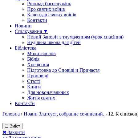
Розклад богослужінь
Про святих воїнів
Календар святих воїнів
Контакти
Новини
Спілкування ▼
Новий Заповіт з тлумаченням (урок спасіння)
Недільна школа для дітей
Бібліотека
Молитвослов
Біблія
Хрещення
Підготовка до Сповіді и Причастя
Проповіді
Статті
Книги
Для новоначальных
Житія святих
Контакти
Головна
›
Иоанн Златоуст, собрание сочинений.
›
12. К еписко
☰ Зміст
✖ Закрити
<<До списку книг