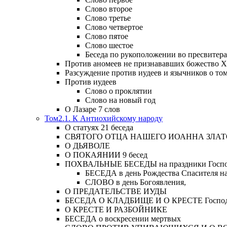
Слово второе
Слово третье
Слово четвертое
Слово пятое
Слово шестое
Беседа по рукоположении во пресвитера
Против аномеев не признававших божество Х
Разсуждение против иудеев и язычников о то
Против иудеев
Слово о проклятии
Слово на новый год
О Лазаре 7 слов
Том2.1. К Антиохийскому народу
О статуях 21 беседа
СВЯТОГО ОТЦА НАШЕГО ИОАННА ЗЛА
О ДЬЯВОЛЕ
О ПОКАЯНИИ 9 бесед
ПОХВАЛЬНЫЕ БЕСЕДЫ на праздники Господ
БЕСЕДА в день Рождества Спасителя н
СЛОВО в день Богоявления,
О ПРЕДАТЕЛЬСТВЕ ИУДЫ
БЕСЕДА О КЛАДБИЩЕ И О КРЕСТЕ Господа и 
О КРЕСТЕ И РАЗБОЙНИКЕ
БЕСЕДА о воскресении мертвых