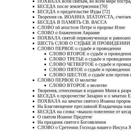
ПОХВАЛА всем святым, во всем мире постра
БЕСЕДА после землетрясения [70]
БЕСЕДА о предательстве Иуды [72]
Творения св. ИОАННА ЗЛАТОУСТА, считае
БЕСЕДА В ПАМЯТЬ СВ. ВАССА
СЛОВО об апостоле Петре и пророке Илие
СЛОВО о блаженном Аврааме
ПОХВАЛА святой первомученице и равноапос
ШЕСТЬ СЛОВ О СУДЬБЕ И ПРОВИДЕНИИ
СЛОВО ПЕРВОЕ о судьбе и провидении
СЛОВО ВТОРОЕ о судьбе и провидени
СЛОВО ТРЕТЬЕ о судьбе и провидении
СЛОВО ЧЕТВЕРТОЕ о судьбе и прови
СЛОВО ПЯТОЕ о судьбе и провидении
СЛОВО ШЕСТОЕ о судьбе или против 
СЛОВО ПЕРВОЕ О молитве
СЛОВО ВТОРОЕ о молитве
Творения, отнесенные в издании Миня к разряд
БЕСЕДА о пророчестве Захарии и о зачатии Е
ПОХВАЛА на зачатие святого Иоанна пророк
На Благовещение преславной Владычицы на
БЕСЕДА на слова: «вышло повеление от кесар
О святом Иоанне Предтече
На праздник святого Богоявления
СЛОВО о Сретении Господа нашего Иисуса Хр