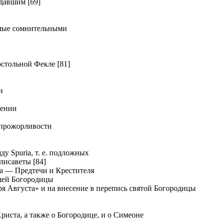
давшим [69]
мые сомнительными
тольной Фекле [81]
и
дении
прожорливости
у Spuria, т. е. подложных
лисаветы [84]
а — Предтечи и Крестителя
шей Богородицы
я Августа» и на внесение в перепись святой Богородицы
иста, а также о Богородице, и о Симеоне