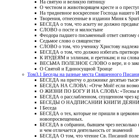
На святую и великую пятницу
О честном и животворящем кресте и о прест
На тридневное воскресение Господа нашего 
Творения, отнесенные в издании Миня к Spur
БЕСЕДА о том, что аскету не должно предава
СЛОВО о посте и милостыне
Феодора падшего письменный ответ святому 
Седьмое слово о священстве
СЛОВО о том, что ученику Христову надлежи
БЕСЕДА о том, что должно избегать притвор
К ИУДЕЯМ и эллинам, и еретикам; и на слова;
ВЕСЬМА ПОЛЕЗНОЕ СЛОВО о вере, и о закон
О Святой и Единосущной Троице
Том3.1 Беседы на разные места Священного Писан
БЕСЕДА на притчу о должнике десятью тысячам
БЕСЕДА НА СЛОВА: «Отче Мой! если возможно,
О ЖИЗНИ ПО БОГУ И НА СЛОВА: «Тесны врата
БЕСЕДА о расслабленном, спущенном чрез кров
БЕСЕДЫ О НАДПИСАНИИ КНИГИ ДЕЯН
Ι Беседа
БЕСЕДА о тех, которые не пришли в церковно
новопросвещенных.
БЕСЕДА в собрании, бывшем чрез несколько в
и чем отличается деятельность от знамений
БЕСЕДА О том, что чтение Св. Писаний полезн