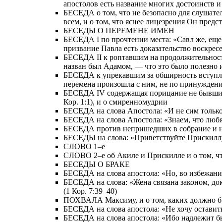
апостолов есть название многих достоинств 
БЕСЕДА о том, что не безопасно для слушател
всем, и о том, что яснее лицезрения Он пред
БЕСЕДЫ О ПЕРЕМЕНЕ ИМЕН
БЕСЕДА I по прочтении места: «Савл же, еще д
призвание Павла есть доказательство воскрес
БЕСЕДА II к роптавшим на продолжительность
назван был Адамом, — что это было полезно 
БЕСЕДА к упрекавшим за обширность вступлени
перемена произошла с ним, не по принуждению
БЕСЕДА IV содержащая порицание не бывших в
Кор. 1:1), и о смиренномудрии
БЕСЕДА на слова Апостола: «И не сим только, 
БЕСЕДА на слова Апостола: «Знаем, что любящи
БЕСЕДА против непришедших в собрание и на с
БЕСЕДЫ на слова: «Приветствуйте Прискиллу 
СЛОВО 1–е
СЛОВО 2–е об Акиле и Прискилле и о том, ч
БЕСЕДЫ О БРАКЕ
БЕСЕДА на слова апостола: «Но, во избежание
БЕСЕДА на слова: «Жена связана законом, доко
(1 Кор. 7:39–40)
ПОХВАЛА Максиму, и о том, каких должно б
БЕСЕДА на слова апостола: «Не хочу оставить 
БЕСЕДА на слова апостола: «Ибо надлежит бы