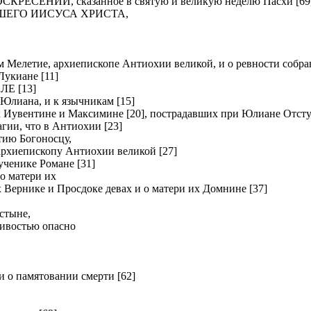
ЕНИИ, сказанное в святую и великую неделю Пасхи [69
ШЕГО ИИСУСА ХРИСТА,
летие, архиепископе Антиохии великой, и о ревности собрав
киане [11]
Е [13]
Юлиана, и к язычникам [15]
вентине и Максимине [20], пострадавших при Юлиане Отсту
и, что в Антиохии [23]
ию Богоносцу,
хиепископу Антиохии великой [27]
нике Романе [31]
о матери их
рнике и Просдоке девах и о матери их Домнине [37]
стыне,
ливостью опасно
о памятовании смерти [62]