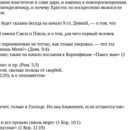
ешние властители и сами цари, и наконец к новопросвещенным.
 пятидесятницу, и почему Христос по воскресении являлся не
ов.
удет сказана беседа на начало 9 гл. Деяний, — о том, что
имени Савла и Павла, и о том, для чего первый человек
переименован не тотчас, как только уверовал, — что эта
нишь Меня?» (Деян. 9:4).
ях; также на начало послания к Коринфянам: «Павел зван» (1
е» и пр. (Рим. 5:3)
том, сколько пользы от скорбей.
:20), и о злопамятстве
чет, только в Господе. Но она блаженнее, если останется так»
и все прошли сквозь море» (1 Кор. 10:1)
усные» (1 Кор. 11:19)