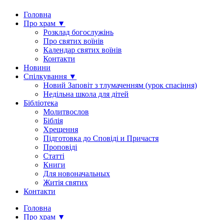
Головна
Про храм ▼
Розклад богослужінь
Про святих воїнів
Календар святих воїнів
Контакти
Новини
Спілкування ▼
Новий Заповіт з тлумаченням (урок спасіння)
Недільна школа для дітей
Бібліотека
Молитвослов
Біблія
Хрещення
Підготовка до Сповіді и Причастя
Проповіді
Статті
Книги
Для новоначальных
Житія святих
Контакти
Головна
Про храм ▼