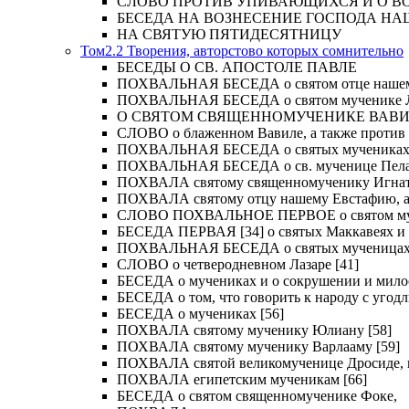
СЛОВО ПРОТИВ УПИВАЮЩИХСЯ И О ВОСКРЕС
БЕСЕДА НА ВОЗНЕСЕНИЕ ГОСПОДА НА
НА СВЯТУЮ ПЯТИДЕСЯТНИЦУ
Том2.2 Творения, авторстово которых сомнительно
БЕСЕДЫ О СВ. АПОСТОЛЕ ПАВЛЕ
ПОХВАЛЬНАЯ БЕСЕДА о святом отце нашем Ме
ПОХВАЛЬНАЯ БЕСЕДА о святом мученике Лу
О СВЯТОМ СВЯЩЕННОМУЧЕНИКЕ ВАВИЛ
СЛОВО о блаженном Вавиле, а также против 
ПОХВАЛЬНАЯ БЕСЕДА о святых мучениках Иу
ПОХВАЛЬНАЯ БЕСЕДА о св. мученице Пелаги
ПОХВАЛА святому священномученику Игнат
ПОХВАЛА святому отцу нашему Евстафию, ар
СЛОВО ПОХВАЛЬНОЕ ПЕРВОЕ о святом муче
БЕСЕДА ПЕРВАЯ [34] о святых Маккавеях и 
ПОХВАЛЬНАЯ БЕСЕДА о святых мученицах Ве
СЛОВО о четверодневном Лазаре [41]
БЕСЕДА о мучениках и о сокрушении и мило
БЕСЕДА о том, что говорить к народу с угод
БЕСЕДА о мучениках [56]
ПОХВАЛА святому мученику Юлиану [58]
ПОХВАЛА святому мученику Варлааму [59]
ПОХВАЛА святой великомученице Дросиде, и 
ПОХВАЛА египетским мученикам [66]
БЕСЕДА о святом священномученике Фоке,