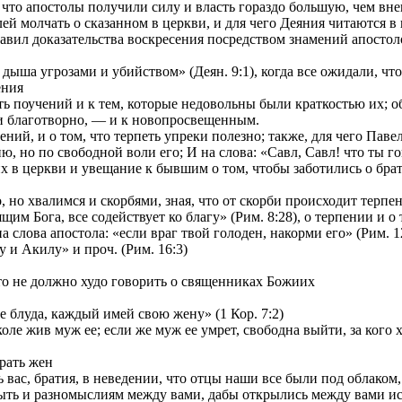
и что апостолы получили силу и власть гораздо большую, чем вн
ей молчать о сказанном в церкви, и для чего Деяния читаются в
ставил доказательства воскресения посредством знамений апостол
ыша угрозами и убийством» (Деян. 9:1), когда все ожидали, что б
ения
 поучений и к тем, которые недовольны были краткостью их; об 
и благотворно, — и к новопросвещенным.
й, и о том, что терпеть упреки полезно; также, для чего Павел 
, но по свободной воли его; И на слова: «Савл, Савл! что ты го
 церкви и увещание к бывшим о том, чтобы заботились о брати
но хвалимся и скорбями, зная, что от скорби происходит терпени
м Бога, все содействует ко благу» (Рим. 8:28), о терпении и о 
лова апостола: «если враг твой голоден, накорми его» (Рим. 12
и Акилу» и проч. (Рим. 16:3)
то не должно худо говорить о священниках Божиих
 блуда, каждый имей свою жену» (1 Кор. 7:2)
ле жив муж ее; если же муж ее умрет, свободна выйти, за кого хо
рать жен
вас, братия, в неведении, что отцы наши все были под облаком, 
ть и разномыслиям между вами, дабы открылись между вами иск