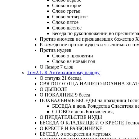
Слово второе
Слово третье
Слово четвертое
Слово пятое
Слово шестое
Беседа по рукоположении во пресвитера
Против аномеев не признававших божество Х
Разсуждение против иудеев и язычников о то
Против иудеев
Слово о проклятии
Слово на новый год
О Лазаре 7 слов
Том2.1. К Антиохийскому народу
О статуях 21 беседа
СВЯТОГО ОТЦА НАШЕГО ИОАННА ЗЛА
О ДЬЯВОЛЕ
О ПОКАЯНИИ 9 бесед
ПОХВАЛЬНЫЕ БЕСЕДЫ на праздники Господ
БЕСЕДА в день Рождества Спасителя н
СЛОВО в день Богоявления,
О ПРЕДАТЕЛЬСТВЕ ИУДЫ
БЕСЕДА О КЛАДБИЩЕ И О КРЕСТЕ Господа и 
О КРЕСТЕ И РАЗБОЙНИКЕ
БЕСЕДА о воскресении мертвых