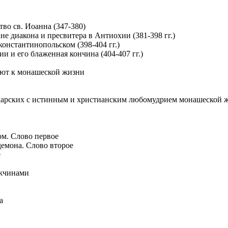
тво св. Иоанна (347-380)
не диакона и пресвитера в Антиохии (381-398 гг.)
 константинопольском (398-404 гг.)
ии и его блаженная кончина (404-407 гг.)
ают к монашеской жизни
 царских с истинным и христианским любомудрием монашеской 
м. Слово первое
демона. Слово второе
е
ужчинами
а