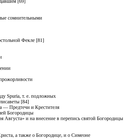
давшим [69]
мые сомнительными
тольной Фекле [81]
и
дении
прожорливости
у Spuria, т. е. подложных
лисаветы [84]
а — Предтечи и Крестителя
шей Богородицы
я Августа» и на внесение в перепись святой Богородицы
иста, а также о Богородице, и о Симеоне