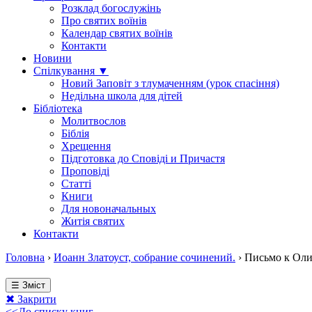
Розклад богослужінь
Про святих воїнів
Календар святих воїнів
Контакти
Новини
Спілкування ▼
Новий Заповіт з тлумаченням (урок спасіння)
Недільна школа для дітей
Бібліотека
Молитвослов
Біблія
Хрещення
Підготовка до Сповіді и Причастя
Проповіді
Статті
Книги
Для новоначальных
Житія святих
Контакти
Головна
›
Иоанн Златоуст, собрание сочинений.
›
Письмо к Оли
☰ Зміст
✖ Закрити
<<До списку книг