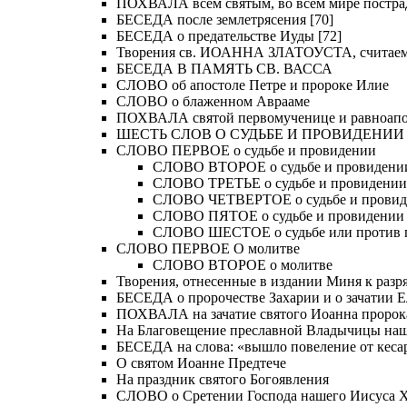
ПОХВАЛА всем святым, во всем мире постра
БЕСЕДА после землетрясения [70]
БЕСЕДА о предательстве Иуды [72]
Творения св. ИОАННА ЗЛАТОУСТА, считае
БЕСЕДА В ПАМЯТЬ СВ. ВАССА
СЛОВО об апостоле Петре и пророке Илие
СЛОВО о блаженном Аврааме
ПОХВАЛА святой первомученице и равноапос
ШЕСТЬ СЛОВ О СУДЬБЕ И ПРОВИДЕНИИ
СЛОВО ПЕРВОЕ о судьбе и провидении
СЛОВО ВТОРОЕ о судьбе и провидени
СЛОВО ТРЕТЬЕ о судьбе и провидении
СЛОВО ЧЕТВЕРТОЕ о судьбе и прови
СЛОВО ПЯТОЕ о судьбе и провидении
СЛОВО ШЕСТОЕ о судьбе или против 
СЛОВО ПЕРВОЕ О молитве
СЛОВО ВТОРОЕ о молитве
Творения, отнесенные в издании Миня к разряд
БЕСЕДА о пророчестве Захарии и о зачатии Е
ПОХВАЛА на зачатие святого Иоанна пророк
На Благовещение преславной Владычицы на
БЕСЕДА на слова: «вышло повеление от кесар
О святом Иоанне Предтече
На праздник святого Богоявления
СЛОВО о Сретении Господа нашего Иисуса Хр