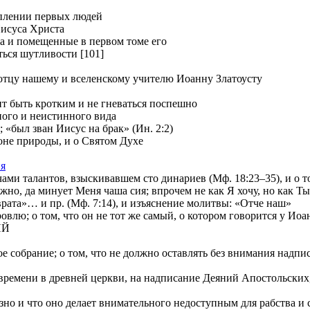
уплении первых людей
Иисуса Христа
ia и помещенные в первом томе его
ться шутливости [101]
отцу нашему и вселенскому учителю Иоанну Златоусту
т быть кротким и не гневаться поспешно
ного и неистинного вида
 «был зван Иисус на брак» (Ин. 2:2)
е природы, и о Святом Духе
ия
и талантов, взыскивавшем сто динариев (Мф. 18:23–35), и о том
 да минует Меня чаша сия; впрочем не как Я хочу, но как Ты» 
»… и пр. (Мф. 7:14), и изъяснение молитвы: «Отче наш»
лю; о том, что он не тот же самый, о котором говорится у Иоа
ИЙ
е собрание; о том, что не должно оставлять без внимания надп
ремени в древней церкви, на надписание Деяний Апостольских, и
о и что оно делает внимательного недоступным для рабства и с