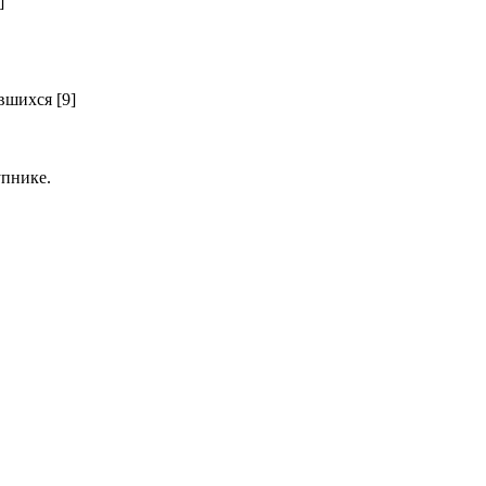
]
шихся [9]
пнике.