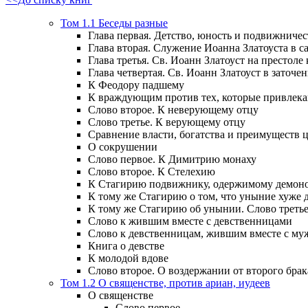
Том 1.1 Беседы разные
Глава первая. Детство, юность и подвижничес
Глава вторая. Служение Иоанна Златоуста в са
Глава третья. Св. Иоанн Златоуст на престоле
Глава четвертая. Св. Иоанн Златоуст в заточен
К Феодору падшему
К враждующим против тех, которые привлек
Слово второе. К неверующему отцу
Слово третье. К верующему отцу
Сравнение власти, богатства и преимуществ
О сокрушении
Слово первое. К Димитрию монаху
Слово второе. К Стелехию
К Стагирию подвижнику, одержимому демоно
К тому же Стагирию о том, что уныние хуже 
К тому же Стагирию об унынии. Слово треть
Слово к жившим вместе с девственницами
Слово к девственницам, жившим вместе с м
Книга о девстве
К молодой вдове
Слово второе. О воздержании от второго брак
Том 1.2 О священстве, против ариан, иудеев
О священстве
Слово первое