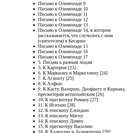
Письмо к Олимпиаде 9
Письмо к Олимпиаде 10
Письмо к Олимпиаде 11
Письмо к Олимпиаде 12
Письмо к Олимпиаде 13
Письмо к Олимпиаде 14, в котором
рассказывается, что случилось с ним
(святителем) в Кесарии
Письмо к Олимпиаде 15
Письмо к Олимпиаде 16
Письмо к Олимпиаде 17
5. Письма к разным лицам
5. К Картерии [23]
6. К Маркиану и Маркеллину [24]
7. К Агапиту [25]
8. К Алфию
9. К Касту, Валерию, Диофанту и Кириаку,
пресвитерам антиохийским [26]
10. К пресвитеру Роману [27]
11. К Исихию [28]
12. К епископу Елпидию
13. К епископу Магну
14. К епископу Домну
15. К пресвитеру Василию
16. К Халкидии и Асинкритии [29]