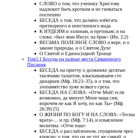
СЛОВО о том, что ученику Христову
надлежит быть кротким и не гневаться
поспешно
БЕСЕДА о том, что должно избегать
притворного и неистинного вида
К ИУДЕЯМ и эллинам, и еретикам; и на
слова; «был зван Иисус на брак» (Ин. 2:2)
ВЕСЬМА ПОЛЕЗНОЕ СЛОВО о вере, и о
законе природы, и о Святом Духе
О Святой и Единосущной Троице
Том3.1 Беседы на разные места Священного
Писания
БЕСЕДА на притчу о должнике десятью
тысячами талантов, взыскивавшем сто
динариев (Мф. 18:23–35), и о том, что
злопамятство хуже всякого греха.
БЕСЕДА НА СЛОВА: «Отче Мой! если
возможно, да минует Меня чаша сия;
впрочем не как Я хочу, но как Ты» (Мф.
26:39) [5]
О ЖИЗНИ ПО БОГУ И НА СЛОВА: «Тесны
врата»… и пр. (Мф. 7:14), и изъяснение
молитвы: «Отче наш»
БЕСЕДА о расслабленном, спущенном чрез
кровлю; о том, что он не тот же самый, о