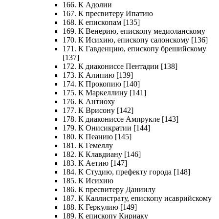
166. К Адолии
167. К пресвитеру Ипатию
168. К епископам [135]
169. К Венерию, епископу медиоланскому
170. К Исихию, епископу салонскому [136]
171. К Гавденцию, епископу брешийскому
[137]
172. К диакониссе Пентадии [138]
173. К Алипию [139]
174. К Прокопию [140]
175. К Маркеллину [141]
176. К Антиоху
177. К Врисону [142]
178. К диакониссе Ампрукле [143]
179. К Онисикратии [144]
180. К Пеанию [145]
181. К Гемеллу
182. К Клавдиану [146]
183. К Аетию [147]
184. К Студию, префекту города [148]
185. К Исихию
186. К пресвитеру Даниилу
187. К Каллистрату, епископу исаврийскому
188. К Геркулию [149]
189. К епископу Кириаку