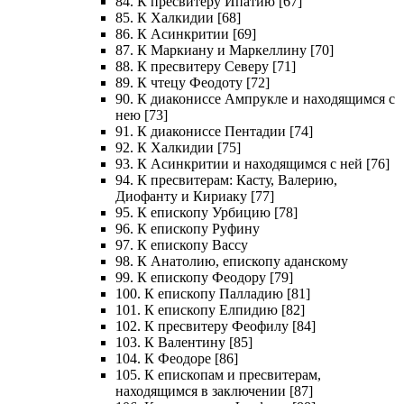
84. К пресвитеру Ипатию [67]
85. К Халкидии [68]
86. К Асинкритии [69]
87. К Маркиану и Маркеллину [70]
88. К пресвитеру Северу [71]
89. К чтецу Феодоту [72]
90. К диакониссе Ампрукле и находящимся с
нею [73]
91. К диакониссе Пентадии [74]
92. К Халкидии [75]
93. К Асинкритии и находящимся с ней [76]
94. К пресвитерам: Касту, Валерию,
Диофанту и Кириаку [77]
95. К епископу Урбицию [78]
96. К епископу Руфину
97. К епископу Вассу
98. К Анатолию, епископу аданскому
99. К епископу Феодору [79]
100. К епископу Палладию [81]
101. К епископу Елпидию [82]
102. К пресвитеру Феофилу [84]
103. К Валентину [85]
104. К Феодоре [86]
105. К епископам и пресвитерам,
находящимся в заключении [87]