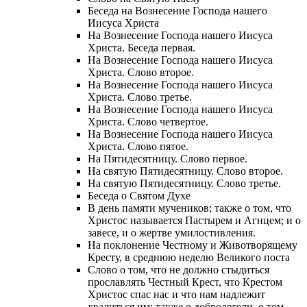
Беседа на Вознесение Господа нашего
Иисуса Христа
На Вознесение Господа нашего Иисуса
Христа. Беседа первая.
На Вознесение Господа нашего Иисуса
Христа. Слово второе.
На Вознесение Господа нашего Иисуса
Христа. Слово третье.
На Вознесение Господа нашего Иисуса
Христа. Слово четвертое.
На Вознесение Господа нашего Иисуса
Христа. Слово пятое.
На Пятидесятницу. Слово первое.
На святую Пятидесятницу. Слово второе.
На святую Пятидесятницу. Слово третье.
Беседа о Святом Духе
В день памяти мучеников; также о том, что
Христос называется Пастырем и Агнцем; и о
завесе, и о жертве умилостивления.
На поклонение Честному и Животворящему
Кресту, в среднюю неделю Великого поста
Слово о том, что не должно стыдиться
прославлять Честный Крест, что Крестом
Христос спас нас и что нам надлежит
хвалиться им; также о добродетели, о том,