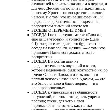
слушателей молчать о сказанном в церкви, и
для чего Деяния читаются в пятидесятницу,
и почему Христос по воскресении являлся
не всем, и о том, что яснее лицезрения Он
представил доказательства воскресения
посредством знамений апостолов.
БЕСЕДЫ О ПЕРЕМЕНЕ ИМЕН
БЕСЕДА I по прочтении места: «Савл же,
еще дыша угрозами и убийством» (Деян.
9:1), когда все ожидали, что будет сказана
беседа на начало 9 гл. Деяний, — о том, что
призвание Павла есть доказательство
воскресения
БЕСЕДА II к роптавшим на
продолжительность поучений и к тем,
которые недовольны были краткостью их; об
имени Савла и Павла, и о том, для чего
первый человек назван был Адамом, — что
это было полезно и благотворно, — и к
новопросвещенным.
БЕСЕДА к упрекавшим за обширность
вступлений, и о том, что терпеть упреки
полезно; также, для чего Павел
переименован не тотчас, как только
уверовал, — что эта перемена произошла с