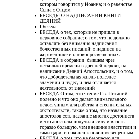
котором говорится у Иоанна; и о равенстве
Сына с Отцом
БЕСЕДЫ О НАДПИСАНИИ КНИГИ
ДЕЯНИЙ
Ι Беседа
БЕСЕДА о тех, которые не пришли в
церковное собрание; о том, что не должно
оставлять без внимания надписания
божественных писаний; о надписи на
жертвеннике и о новопросвещенных.
БЕСЕДА в собрании, бывшем чрез
несколько времени в древней церкви, на
надписание Деяний Апостольских, и о том,
что добродетельная жизнь полезнее
знамений и чудес, и чем отличается
деятельность от знамений
БЕСЕДА О том, что чтение Св. Писаний
полезно и что оно делает внимательного
недоступным для рабства и стеснительных
обстоятельств, также о том, что название
апостолов есть название многих достоинств
и что апостолы получили силу и власть
гораздо большую, чем внешние властители и
сами цари, и наконец к новопросвещенным.
БЕСЕДА о том, что не безопасно для