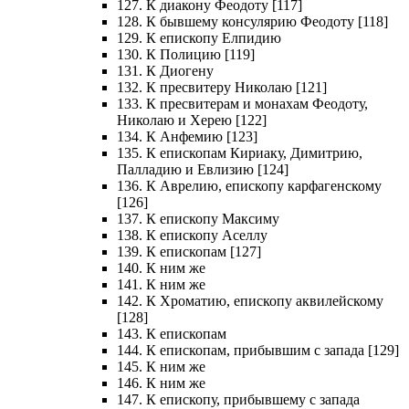
127. К диакону Феодоту [117]
128. К бывшему консулярию Феодоту [118]
129. К епископу Елпидию
130. К Полицию [119]
131. К Диогену
132. К пресвитеру Николаю [121]
133. К пресвитерам и монахам Феодоту,
Николаю и Херею [122]
134. К Анфемию [123]
135. К епископам Кириаку, Димитрию,
Палладию и Евлизию [124]
136. К Аврелию, епископу карфагенскому
[126]
137. К епископу Максиму
138. К епископу Аселлу
139. К епископам [127]
140. К ним же
141. К ним же
142. К Хроматию, епископу аквилейскому
[128]
143. К епископам
144. К епископам, прибывшим с запада [129]
145. К ним же
146. К ним же
147. К епископу, прибывшему с запада