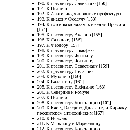
190. К пресвитеру Салюстию [150]
191. К Пеанию
192. К Анатолию, чиновнику префектуры
193. К диакону Феодулу [153]
194. К готским монахам, в имении Промота
[154]
195. К пресвитеру Акакию [155]
196. К Салвиону [156]
197. К Феодору [157]
198. К пресвитеру Тимофею
199. К пресвитеру Феофилу
200. К пресвитеру Филиппу
201. К пресвитеру Севастиану [159]
202. К пресвитеру Пелагию
203. К Музонию [160]
204. К Валентину [161]
205. К пресвитеру Евфимию [163]
206. К Северине и Ромуле
207. К Пеанию
208. К пресвитеру Констанцию [165]
209. К Касту, Валерию, Диофанту и Кириаку,
пресвитерам антиохийским [167]
210. К Исихию
211. К Маркиану и Маркеллину
212. К пресвитеру Констанцию