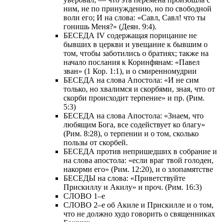
ним, не по принуждению, но по свободной
воли его; И на слова: «Савл, Савл! что ты
гонишь Меня?» (Деян. 9:4).
БЕСЕДА IV содержащая порицание не
бывших в церкви и увещание к бывшим о
том, чтобы заботились о братиях; также на
начало послания к Коринфянам: «Павел
зван» (1 Кор. 1:1), и о смиренномудрии
БЕСЕДА на слова Апостола: «И не сим
только, но хвалимся и скорбями, зная, что от
скорби происходит терпение» и пр. (Рим.
5:3)
БЕСЕДА на слова Апостола: «Знаем, что
любящим Бога, все содействует ко благу»
(Рим. 8:28), о терпении и о том, сколько
пользы от скорбей.
БЕСЕДА против непришедших в собрание и
на слова апостола: «если враг твой голоден,
накорми его» (Рим. 12:20), и о злопамятстве
БЕСЕДЫ на слова: «Приветствуйте
Прискиллу и Акилу» и проч. (Рим. 16:3)
СЛОВО 1–е
СЛОВО 2–е об Акиле и Прискилле и о том,
что не должно худо говорить о священниках