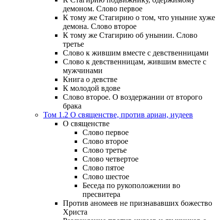
демоном. Слово первое
К тому же Стагирию о том, что уныние хуже
демона. Слово второе
К тому же Стагирию об унынии. Слово
третье
Слово к жившим вместе с девственницами
Слово к девственницам, жившим вместе с
мужчинами
Книга о девстве
К молодой вдове
Слово второе. О воздержании от второго
брака
Том 1.2 О священстве, против ариан, иудеев
О священстве
Слово первое
Слово второе
Слово третье
Слово четвертое
Слово пятое
Слово шестое
Беседа по рукоположении во
пресвитера
Против аномеев не признававших божество
Христа