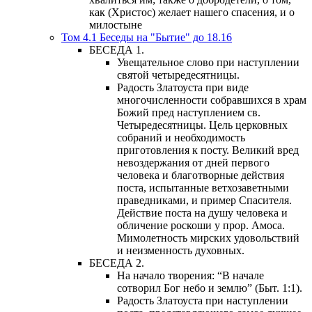
как (Христос) желает нашего спасения, и о
милостыне
Том 4.1 Беседы на "Бытие" до 18.16
БЕСЕДА 1.
Увещательное слово при наступлении
святой четыредесятницы.
Радость Златоуста при виде
многочисленности собравшихся в храм
Божий пред наступлением св.
Четыредесятницы. Цель церковных
собраний и необходимость
приготовления к посту. Великий вред
невоздержания от дней первого
человека и благотворные действия
поста, испытанные ветхозаветными
праведниками, и пример Спасителя.
Действие поста на душу человека и
обличение роскоши у прор. Амоса.
Мимолетность мирских удовольствий
и неизменность духовных.
БЕСЕДА 2.
На начало творения: “В начале
сотворил Бог небо и землю” (Быт. 1:1).
Радость Златоуста при наступлении