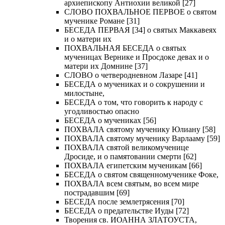
архиепископу Антиохии великой [27]
СЛОВО ПОХВАЛЬНОЕ ПЕРВОЕ о святом
мученике Романе [31]
БЕСЕДА ПЕРВАЯ [34] о святых Маккавеях
и о матери их
ПОХВАЛЬНАЯ БЕСЕДА о святых
мученицах Вернике и Просдоке девах и о
матери их Домнине [37]
СЛОВО о четверодневном Лазаре [41]
БЕСЕДА о мучениках и о сокрушении и
милостыне,
БЕСЕДА о том, что говорить к народу с
угодливостью опасно
БЕСЕДА о мучениках [56]
ПОХВАЛА святому мученику Юлиану [58]
ПОХВАЛА святому мученику Варлааму [59]
ПОХВАЛА святой великомученице
Дросиде, и о памятовании смерти [62]
ПОХВАЛА египетским мученикам [66]
БЕСЕДА о святом священномученике Фоке,
ПОХВАЛА всем святым, во всем мире
пострадавшим [69]
БЕСЕДА после землетрясения [70]
БЕСЕДА о предательстве Иуды [72]
Творения св. ИОАННА ЗЛАТОУСТА,