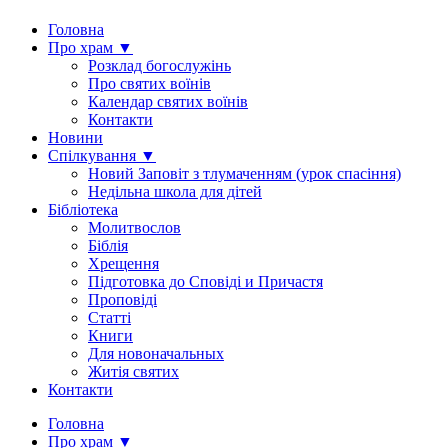
Головна
Про храм ▼
Розклад богослужінь
Про святих воїнів
Календар святих воїнів
Контакти
Новини
Спілкування ▼
Новий Заповіт з тлумаченням (урок спасіння)
Недільна школа для дітей
Бібліотека
Молитвослов
Біблія
Хрещення
Підготовка до Сповіді и Причастя
Проповіді
Статті
Книги
Для новоначальных
Житія святих
Контакти
Головна
Про храм ▼