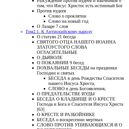
Разсуждение против иудеев и язычников о
том, что Иисус Христос есть истинный Бог
Против иудеев
Слово о проклятии
Слово на новый год
О Лазаре 7 слов
Том2.1. К Антиохийскому народу
О статуях 21 беседа
СВЯТОГО ОТЦА НАШЕГО ИОАННА
ЗЛАТОУСТОГО СЛОВА
ОГЛАСИТЕЛЬНЫЕ
О ДЬЯВОЛЕ
О ПОКАЯНИИ 9 бесед
ПОХВАЛЬНЫЕ БЕСЕДЫ на праздники
Господни и святых
БЕСЕДА в день Рождества Спасителя
нашего Иисуса Христа,
СЛОВО в день Богоявления,
О ПРЕДАТЕЛЬСТВЕ ИУДЫ
БЕСЕДА О КЛАДБИЩЕ И О КРЕСТЕ
Господа и Бога и Спасителя Иисуса Христа
[63]
О КРЕСТЕ И РАЗБОЙНИКЕ
БЕСЕДА о воскресении мертвых
СЛОВО ПРОТИВ УПИВАЮЩИХСЯ И О