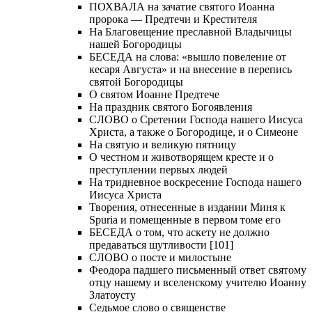
ПОХВАЛА на зачатие святого Иоанна
пророка — Предтечи и Крестителя
На Благовещение преславной Владычицы
нашей Богородицы
БЕСЕДА на слова: «вышло повеление от
кесаря Августа» и на внесение в перепись
святой Богородицы
О святом Иоанне Предтече
На праздник святого Богоявления
СЛОВО о Сретении Господа нашего Иисуса
Христа, а также о Богородице, и о Симеоне
На святую и великую пятницу
О честном и животворящем кресте и о
преступлении первых людей
На тридневное воскресение Господа нашего
Иисуса Христа
Творения, отнесенные в издании Миня к
Spuria и помещенные в первом томе его
БЕСЕДА о том, что аскету не должно
предаваться шутливости [101]
СЛОВО о посте и милостыне
Феодора падшего письменный ответ святому
отцу нашему и вселенскому учителю Иоанну
Златоусту
Седьмое слово о священстве