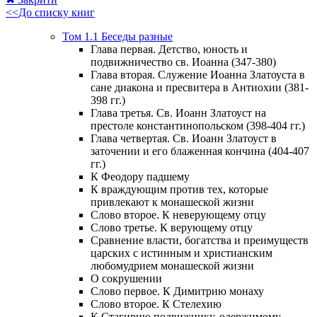
<<До списку книг
Том 1.1 Беседы разные
Глава первая. Детство, юность и
подвижничество св. Иоанна (347-380)
Глава вторая. Служение Иоанна Златоуста в
сане диакона и пресвитера в Антиохии (381-
398 гг.)
Глава третья. Св. Иоанн Златоуст на
престоле константинопольском (398-404 гг.)
Глава четвертая. Св. Иоанн Златоуст в
заточении и его блаженная кончина (404-407
гг.)
К Феодору падшему
К враждующим против тех, которые
привлекают к монашеской жизни
Слово второе. К неверующему отцу
Слово третье. К верующему отцу
Сравнение власти, богатства и преимуществ
царских с истинным и христианским
любомудрием монашеской жизни
О сокрушении
Слово первое. К Димитрию монаху
Слово второе. К Стелехию
К Стагирию подвижнику, одержимому