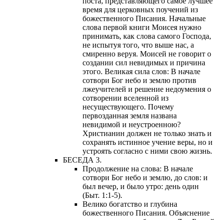
поста, представляющего самое лучшее
время для церковных поучений из
божественного Писания. Начальные
слова первой книги Моисея нужно
принимать, как слова самого Господа,
не испытуя того, что выше нас, а
смиренно веруя. Моисей не говорит о
создании сил невидимых и причина
этого. Великая сила слов: В начале
сотвори Бог небо и землю против
лжеучителей и решение недоумения о
сотворении вселенной из
несуществующего. Почему
первозданная земля названа
невидимой и неустроенною?
Христианин должен не только знать и
сохранять истинное учение веры, но и
устроять согласно с ними свою жизнь.
БЕСЕДА 3.
Продолжение на слова: В начале
сотвори Бог небо и землю, до слов: и
был вечер, и было утро: день один
(Быт. 1:1-5).
Велико богатство и глубина
божественного Писания. Объяснение