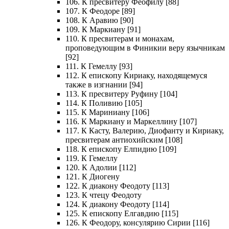
106. К пресвитеру Феофилу [88]
107. К Феодоре [89]
108. К Аравию [90]
109. К Маркиану [91]
110. К пресвитерам и монахам,
проповедующим в Финикии веру язычникам
[92]
111. К Гемеллу [93]
112. К епископу Кириаку, находящемуся
также в изгнании [94]
113. К пресвитеру Руфину [104]
114. К Поливию [105]
115. К Мариниану [106]
116. К Маркиану и Маркеллину [107]
117. К Касту, Валерию, Диофанту и Кириаку,
пресвитерам антиохийским [108]
118. К епископу Елпидию [109]
119. К Гемеллу
120. К Адолии [112]
121. К Диогену
122. К диакону Феодоту [113]
123. К чтецу Феодоту
124. К диакону Феодоту [114]
125. К епископу Елгавдию [115]
126. К Феодору, консулярию Сирии [116]