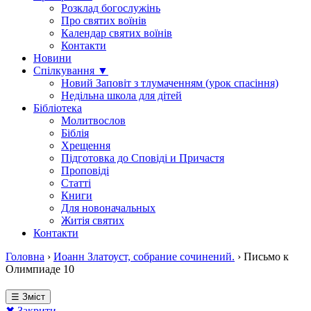
Розклад богослужінь
Про святих воїнів
Календар святих воїнів
Контакти
Новини
Спілкування ▼
Новий Заповіт з тлумаченням (урок спасіння)
Недільна школа для дітей
Бібліотека
Молитвослов
Біблія
Хрещення
Підготовка до Сповіді и Причастя
Проповіді
Статті
Книги
Для новоначальных
Житія святих
Контакти
Головна
›
Иоанн Златоуст, собрание сочинений.
›
Письмо к
Олимпиаде 10
☰ Зміст
✖ Закрити