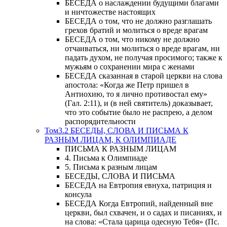
БЕСЕДА о наслаждении будущими благами
и ничтожестве настоящих
БЕСЕДА о том, что не должно разглашать
грехов братий и молиться о вреде врагам
БЕСЕДА о том, что никому не должно
отчаиваться, ни молиться о вреде врагам, ни
падать духом, не получая просимого; также к
мужьям о сохранении мира с женами
БЕСЕДА сказанная в старой церкви на слова
апостола: «Когда же Петр пришел в
Антиохию, то я лично противостал ему»
(Гал. 2:11), и (в ней святитель) доказывает,
что это событие было не распрею, а делом
распорядительности
Том3.2 БЕСЕДЫ, СЛОВА И ПИСЬМА К
РАЗНЫМ ЛИЦАМ, К ОЛИМПИАДЕ
ПИСЬМА К РАЗНЫМ ЛИЦАМ
4. Письма к Олимпиаде
5. Письма к разным лицам
БЕСЕДЫ, СЛОВА И ПИСЬМА
БЕСЕДА на Евтропия евнуха, патриция и
консула
БЕСЕДА Когда Евтропий, найденный вне
церкви, был схвачен, и о садах и писаниях, и
на слова: «Стала царица одесную Тебя» (Пс.