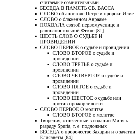
считаемые сомнительными
БЕСЕДА В ПАМЯТЬ СВ. ВАССА
СЛОВО об апостоле Петре и пророке Илие
СЛОВО о блаженном Аврааме
ПОХВАЛА святой первомученице и
равноапостольной Фекле [81]
ШЕСТЬ СЛОВ О СУДЬБЕ И
ПРОВИДЕНИИ
СЛОВО ПЕРВОЕ о судьбе и провидении
СЛОВО ВТОРОЕ о судьбе и
провидении
СЛОВО ТРЕТЬЕ о судьбе и
провидении
СЛОВО ЧЕТВЕРТОЕ о судьбе и
провидении
СЛОВО ПЯТОЕ о судьбе и
провидении
СЛОВО ШЕСТОЕ о судьбе или
против прожорливости
СЛОВО ПЕРВОЕ О молитве
СЛОВО ВТОРОЕ о молитве
Творения, отнесенные в издании Миня к
разряду Spuria, т. е. подложных
БЕСЕДА о пророчестве Захарии и о зачатии
Елисаветы [84]