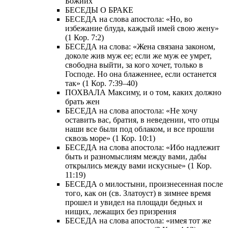
Божиих
БЕСЕДЫ О БРАКЕ
БЕСЕДА на слова апостола: «Но, во
избежание блуда, каждый имей свою жену»
(1 Кор. 7:2)
БЕСЕДА на слова: «Жена связана законом,
доколе жив муж ее; если же муж ее умрет,
свободна выйти, за кого хочет, только в
Господе. Но она блаженнее, если останется
так» (1 Кор. 7:39–40)
ПОХВАЛА Максиму, и о том, каких должно
брать жен
БЕСЕДА на слова апостола: «Не хочу
оставить вас, братия, в неведении, что отцы
наши все были под облаком, и все прошли
сквозь море» (1 Кор. 10:1)
БЕСЕДА на слова апостола: «Ибо надлежит
быть и разномыслиям между вами, дабы
открылись между вами искусные» (1 Кор.
11:19)
БЕСЕДА о милостыни, произнесенная после
того, как он (св. Златоуст) в зимнее время
прошел и увидел на площади бедных и
нищих, лежащих без призрения
БЕСЕДА на слова апостола: «имея тот же