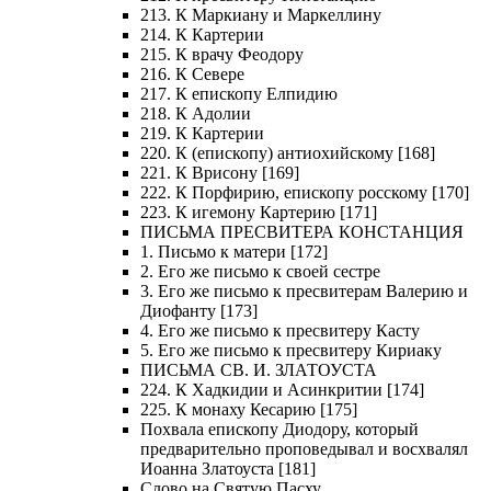
213. К Маркиану и Маркеллину
214. К Картерии
215. К врачу Феодору
216. К Севере
217. К епископу Елпидию
218. К Адолии
219. К Картерии
220. К (епископу) антиохийскому [168]
221. К Врисону [169]
222. К Порфирию, епископу росскому [170]
223. К игемону Картерию [171]
ПИСЬМА ПРЕСВИТЕРА КОНСТАНЦИЯ
1. Письмо к матери [172]
2. Его же письмо к своей сестре
3. Его же письмо к пресвитерам Валерию и
Диофанту [173]
4. Его же письмо к пресвитеру Касту
5. Его же письмо к пресвитеру Кириаку
ПИСЬМА СВ. И. ЗЛАТОУСТА
224. К Хадкидии и Асинкритии [174]
225. К монаху Кесарию [175]
Похвала епископу Диодору, который
предварительно проповедывал и восхвалял
Иоанна Златоуста [181]
Слово на Святую Пасху