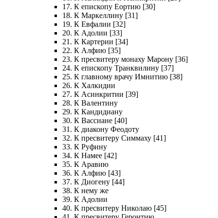
17. К епископу Еортию [30]
18. К Маркеллину [31]
19. К Евфалии [32]
20. К Адолии [33]
21. К Картерии [34]
22. К Алфию [35]
23. К пресвитеру монаху Марону [36]
24. К епископу Транквилину [37]
25. К главному врачу Имнитию [38]
26. К Халкидии
27. К Асинкритии [39]
28. К Валентину
29. К Кандидиану
30. К Вассиане [40]
31. К диакону Феодоту
32. К пресвитеру Симмаху [41]
33. К Руфину
34. К Намее [42]
35. К Аравию
36. К Алфию [43]
37. К Диогену [44]
38. К нему же
39. К Адолии
40. К пресвитеру Николаю [45]
41. К пресвитеру Геронтию