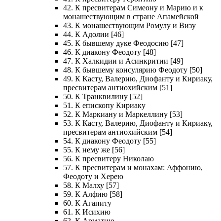
42. К пресвитерам Симеону и Марию и к
монашествующим в стране Апамейской
43. К монашествующим Ромулу и Визу
44. К Адолии [46]
45. К бывшему дуке Феодосию [47]
46. К диакону Феодоту [48]
47. К Халкидии и Асинкритии [49]
48. К бывшему консулярию Феодоту [50]
49. К Касту, Валерию, Диофанту и Кириаку,
пресвитерам антиохийским [51]
50. К Транквилину [52]
51. К епископу Кириаку
52. К Маркиану и Маркеллину [53]
53. К Касту, Валерию, Диофанту и Кириаку,
пресвитерам антиохийским [54]
54. К диакону Феодоту [55]
55. К нему же [56]
56. К пресвитеру Николаю
57. К пресвитерам и монахам: Аффонию,
Феодоту и Херею
58. К Малху [57]
59. К Алфию [58]
60. К Агапиту
61. К Исихию
62. К Арматию