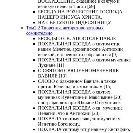
ВОСКРЕСЕНИИ, сказанное в святую и
великую неделю Пасхи [69]
БЕСЕДА НА ВОЗНЕСЕНИЕ ГОСПОДА
НАШЕГО ИИСУСА ХРИСТА,
НА СВЯТУЮ ПЯТИДЕСЯТНИЦУ
Том2.2 Творения, авторстово которых
сомнительно
БЕСЕДЫ О СВ. АПОСТОЛЕ ПАВЛЕ
ПОХВАЛЬНАЯ БЕСЕДА о святом отце
нашем Мелетие, архиепископе Антиохии
великой, и о ревности собравшихся [9]
ПОХВАЛЬНАЯ БЕСЕДА о святом мученике
Лукиане [11]
О СВЯТОМ СВЯЩЕННОМУЧЕНИКЕ
ВАВИЛЕ [13]
СЛОВО о блаженном Вавиле, а также
против Юлиана, и к язычникам [15]
ПОХВАЛЬНАЯ БЕСЕДА о святых
мучениках Иувентине и Максимине [20],
пострадавших при Юлиане Отступнике.
ПОХВАЛЬНАЯ БЕСЕДА о св. мученице
Пелагии, что в Антиохии [23]
ПОХВАЛА святому священномученику
Игнатию Богоносцу,
ПОХВАЛА святому отцу нашему Евстафию,