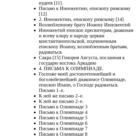
иудеев [11].
Письмо к Иннокентию, епископу римскому
[12]
2. Иннокентию, епископу римскому [14]
Возлюбленному брату Иоанну Иннокентий
Иннокентий епископ пресвитерам, диаконам
и всему клиру и народу церкви
константинопольской, подчиненным
епископу Иоанну, возлюбленным братьям,
радоваться.
Сакра [15] Гонория Августа, посланная к
государю востока Аркадию
4. ПИСЬМА К ОЛИМПИАДЕ.
Госпоже моей достопочтеннейшей и
боголюбезнейшей диаконисе Олимпиаде,
епископ Иоанн, о Господе радоваться.
Письмо 1–е.
К ней же письмо 2–е.
К ней же письмо 2–е.
Письмо к Олимпиаде 3
Письмо к Олимпиаде 4
Письмо к Олимпиаде 5
Письмо к Олимпиаде 6
Письмо к Олимпиаде 7
Письмо к Олимпиаде 8