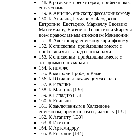
148. К римским пресвитерам, прибывшим с
епископами
149. К Анисию, епископу фессалоникскому
150. К Анисию, Нумерию, Феодосию,
Евтропию, Евстафию, Маркеллу, Бвсевию,
Максимиану, Евгению, Геронтию и Фирсу и
всем православным епископам Македонии
151. К Александру, епископу коринфскому
152. К епископам, прибывшим вместе с
прибывшими с запада епископами
153. К епископам, прибывшим вместе с
западными епископами
154. К ним же
155. К матроне Пробе, в Риме
156. К Юлиане и находящимся с нею
157. К Италике
158. К Монцию [130]
159. К Елладию [131]
160. К Евифию
161. К заключенным в Халкидоне
епископам, пресвитерам и диаконам [132]
162. К Агапиту [133]
163. К Исихию
164. К Артемидору
165. К Евфалии [134]