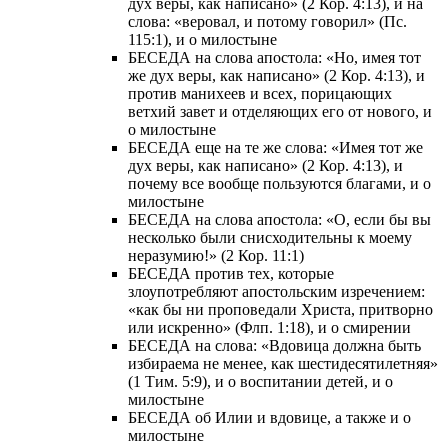
дух веры, как написано» (2 Кор. 4:13), и на
слова: «веровал, и потому говорил» (Пс.
115:1), и о милостыне
БЕСЕДА на слова апостола: «Но, имея тот
же дух веры, как написано» (2 Кор. 4:13), и
против манихеев и всех, порицающих
ветхий завет и отделяющих его от нового, и
о милостыне
БЕСЕДА еще на те же слова: «Имея тот же
дух веры, как написано» (2 Кор. 4:13), и
почему все вообще пользуются благами, и о
милостыне
БЕСЕДА на слова апостола: «О, если бы вы
несколько были снисходительны к моему
неразумию!» (2 Кор. 11:1)
БЕСЕДА против тех, которые
злоупотребляют апостольским изречением:
«как бы ни проповедали Христа, притворно
или искренно» (Флп. 1:18), и о смирении
БЕСЕДА на слова: «Вдовица должна быть
избираема не менее, как шестидесятилетняя»
(1 Тим. 5:9), и о воспитании детей, и о
милостыне
БЕСЕДА об Илии и вдовице, а также и о
милостыне