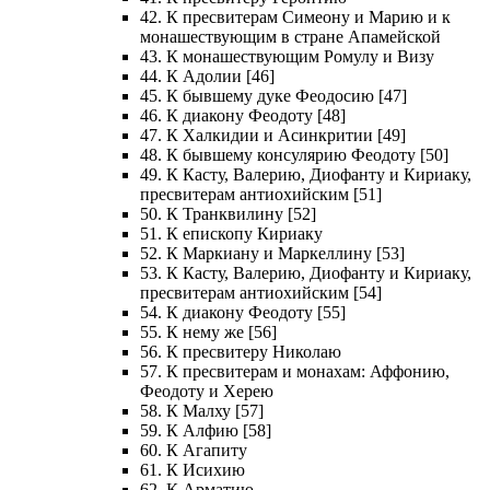
42. К пресвитерам Симеону и Марию и к
монашествующим в стране Апамейской
43. К монашествующим Ромулу и Визу
44. К Адолии [46]
45. К бывшему дуке Феодосию [47]
46. К диакону Феодоту [48]
47. К Халкидии и Асинкритии [49]
48. К бывшему консулярию Феодоту [50]
49. К Касту, Валерию, Диофанту и Кириаку,
пресвитерам антиохийским [51]
50. К Транквилину [52]
51. К епископу Кириаку
52. К Маркиану и Маркеллину [53]
53. К Касту, Валерию, Диофанту и Кириаку,
пресвитерам антиохийским [54]
54. К диакону Феодоту [55]
55. К нему же [56]
56. К пресвитеру Николаю
57. К пресвитерам и монахам: Аффонию,
Феодоту и Херею
58. К Малху [57]
59. К Алфию [58]
60. К Агапиту
61. К Исихию
62. К Арматию