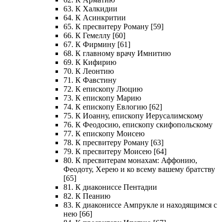
63. К Халкидии
64. К Асинкритии
65. К пресвитеру Роману [59]
66. К Гемеллу [60]
67. К Фирмину [61]
68. К главному врачу Имнитию
69. К Кифирию
70. К Леонтию
71. К Фавстину
72. К епископу Люцию
73. К епископу Марию
74. К епископу Евлогию [62]
75. К Иоанну, епископу Иерусалимскому
76. К Феодосию, епископу скифопольскому
77. К епископу Моисею
78. К пресвитеру Роману [63]
79. К пресвитеру Моисею [64]
80. К пресвитерам монахам: Аффонию,
Феодоту, Херею и ко всему вашему братству
[65]
81. К диакониссе Пентадии
82. К Пеанию
83. К диакониссе Ампрукле и находящимся с
нею [66]