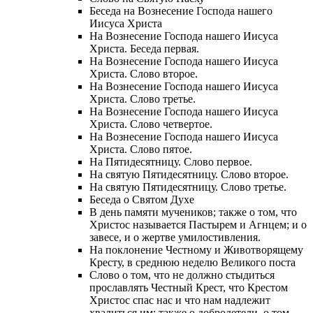
Беседа на Вознесение Господа нашего
Иисуса Христа
На Вознесение Господа нашего Иисуса
Христа. Беседа первая.
На Вознесение Господа нашего Иисуса
Христа. Слово второе.
На Вознесение Господа нашего Иисуса
Христа. Слово третье.
На Вознесение Господа нашего Иисуса
Христа. Слово четвертое.
На Вознесение Господа нашего Иисуса
Христа. Слово пятое.
На Пятидесятницу. Слово первое.
На святую Пятидесятницу. Слово второе.
На святую Пятидесятницу. Слово третье.
Беседа о Святом Духе
В день памяти мучеников; также о том, что
Христос называется Пастырем и Агнцем; и о
завесе, и о жертве умилостивления.
На поклонение Честному и Животворящему
Кресту, в среднюю неделю Великого поста
Слово о том, что не должно стыдиться
прославлять Честный Крест, что Крестом
Христос спас нас и что нам надлежит
хвалиться им; также о добродетели, о том,