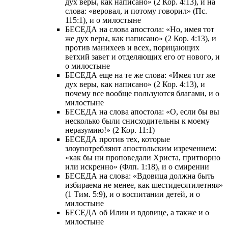
дух веры, как написано» (2 Кор. 4:13), и на
слова: «веровал, и потому говорил» (Пс.
115:1), и о милостыне
БЕСЕДА на слова апостола: «Но, имея тот
же дух веры, как написано» (2 Кор. 4:13), и
против манихеев и всех, порицающих
ветхий завет и отделяющих его от нового, и
о милостыне
БЕСЕДА еще на те же слова: «Имея тот же
дух веры, как написано» (2 Кор. 4:13), и
почему все вообще пользуются благами, и о
милостыне
БЕСЕДА на слова апостола: «О, если бы вы
несколько были снисходительны к моему
неразумию!» (2 Кор. 11:1)
БЕСЕДА против тех, которые
злоупотребляют апостольским изречением:
«как бы ни проповедали Христа, притворно
или искренно» (Флп. 1:18), и о смирении
БЕСЕДА на слова: «Вдовица должна быть
избираема не менее, как шестидесятилетняя»
(1 Тим. 5:9), и о воспитании детей, и о
милостыне
БЕСЕДА об Илии и вдовице, а также и о
милостыне