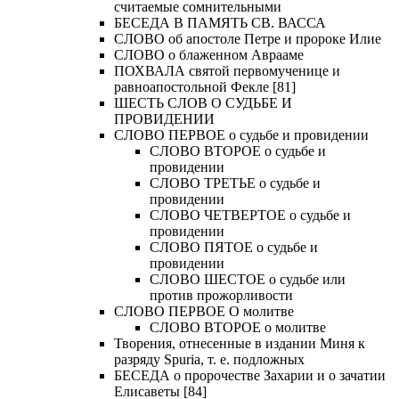
считаемые сомнительными
БЕСЕДА В ПАМЯТЬ СВ. ВАССА
СЛОВО об апостоле Петре и пророке Илие
СЛОВО о блаженном Аврааме
ПОХВАЛА святой первомученице и
равноапостольной Фекле [81]
ШЕСТЬ СЛОВ О СУДЬБЕ И
ПРОВИДЕНИИ
СЛОВО ПЕРВОЕ о судьбе и провидении
СЛОВО ВТОРОЕ о судьбе и
провидении
СЛОВО ТРЕТЬЕ о судьбе и
провидении
СЛОВО ЧЕТВЕРТОЕ о судьбе и
провидении
СЛОВО ПЯТОЕ о судьбе и
провидении
СЛОВО ШЕСТОЕ о судьбе или
против прожорливости
СЛОВО ПЕРВОЕ О молитве
СЛОВО ВТОРОЕ о молитве
Творения, отнесенные в издании Миня к
разряду Spuria, т. е. подложных
БЕСЕДА о пророчестве Захарии и о зачатии
Елисаветы [84]