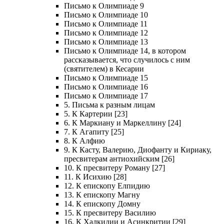
Письмо к Олимпиаде 9
Письмо к Олимпиаде 10
Письмо к Олимпиаде 11
Письмо к Олимпиаде 12
Письмо к Олимпиаде 13
Письмо к Олимпиаде 14, в котором
рассказывается, что случилось с ним
(святителем) в Кесарии
Письмо к Олимпиаде 15
Письмо к Олимпиаде 16
Письмо к Олимпиаде 17
5. Письма к разным лицам
5. К Картерии [23]
6. К Маркиану и Маркеллину [24]
7. К Агапиту [25]
8. К Алфию
9. К Касту, Валерию, Диофанту и Кириаку,
пресвитерам антиохийским [26]
10. К пресвитеру Роману [27]
11. К Исихию [28]
12. К епископу Елпидию
13. К епископу Магну
14. К епископу Домну
15. К пресвитеру Василию
16. К Халкидии и Асинкритии [29]