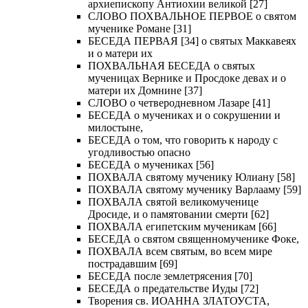
архиепископу Антиохии великой [27]
СЛОВО ПОХВАЛЬНОЕ ПЕРВОЕ о святом
мученике Романе [31]
БЕСЕДА ПЕРВАЯ [34] о святых Маккавеях
и о матери их
ПОХВАЛЬНАЯ БЕСЕДА о святых
мученицах Вернике и Просдоке девах и о
матери их Домнине [37]
СЛОВО о четверодневном Лазаре [41]
БЕСЕДА о мучениках и о сокрушении и
милостыне,
БЕСЕДА о том, что говорить к народу с
угодливостью опасно
БЕСЕДА о мучениках [56]
ПОХВАЛА святому мученику Юлиану [58]
ПОХВАЛА святому мученику Варлааму [59]
ПОХВАЛА святой великомученице
Дросиде, и о памятовании смерти [62]
ПОХВАЛА египетским мученикам [66]
БЕСЕДА о святом священномученике Фоке,
ПОХВАЛА всем святым, во всем мире
пострадавшим [69]
БЕСЕДА после землетрясения [70]
БЕСЕДА о предательстве Иуды [72]
Творения св. ИОАННА ЗЛАТОУСТА,