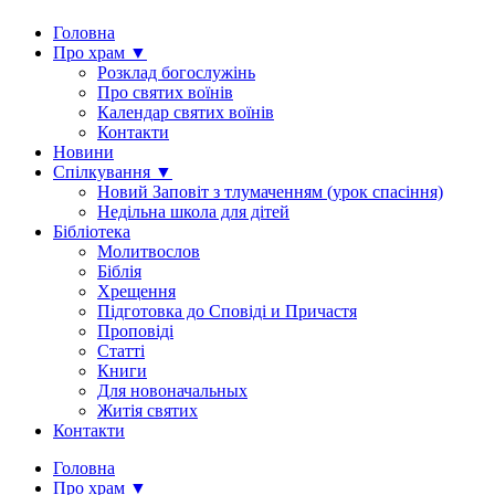
Головна
Про храм ▼
Розклад богослужінь
Про святих воїнів
Календар святих воїнів
Контакти
Новини
Спілкування ▼
Новий Заповіт з тлумаченням (урок спасіння)
Недільна школа для дітей
Бібліотека
Молитвослов
Біблія
Хрещення
Підготовка до Сповіді и Причастя
Проповіді
Статті
Книги
Для новоначальных
Житія святих
Контакти
Головна
Про храм ▼