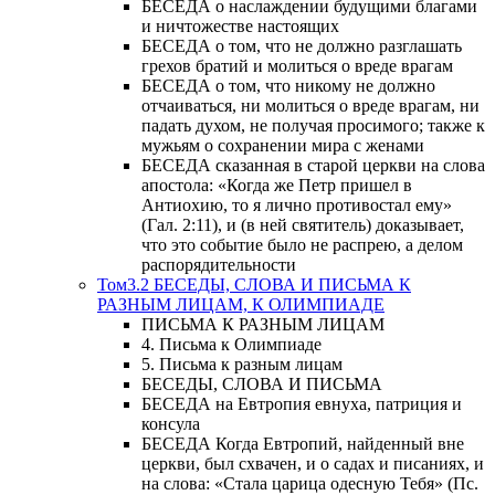
БЕСЕДА о наслаждении будущими благами
и ничтожестве настоящих
БЕСЕДА о том, что не должно разглашать
грехов братий и молиться о вреде врагам
БЕСЕДА о том, что никому не должно
отчаиваться, ни молиться о вреде врагам, ни
падать духом, не получая просимого; также к
мужьям о сохранении мира с женами
БЕСЕДА сказанная в старой церкви на слова
апостола: «Когда же Петр пришел в
Антиохию, то я лично противостал ему»
(Гал. 2:11), и (в ней святитель) доказывает,
что это событие было не распрею, а делом
распорядительности
Том3.2 БЕСЕДЫ, СЛОВА И ПИСЬМА К
РАЗНЫМ ЛИЦАМ, К ОЛИМПИАДЕ
ПИСЬМА К РАЗНЫМ ЛИЦАМ
4. Письма к Олимпиаде
5. Письма к разным лицам
БЕСЕДЫ, СЛОВА И ПИСЬМА
БЕСЕДА на Евтропия евнуха, патриция и
консула
БЕСЕДА Когда Евтропий, найденный вне
церкви, был схвачен, и о садах и писаниях, и
на слова: «Стала царица одесную Тебя» (Пс.