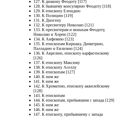
127. К диакону Феодоту [117]
128. К бывшему консулярию Феодоту [118]
129. К епископу Елпидию
130. К Полицию [119]
131. К Диогену
132. К пресвитеру Николаю [121]
133. К пресвитерам и монахам Феодоту,
Николаю и Херею [122]
134. К Анфемию [123]
135. К епископам Кириаку, Димитрию,
Палладию и Евлизию [124]
136. К Аврелию, епископу карфагенскому
[126]
137. К епископу Максиму
138. К епископу Аселлу
139. К епископам [127]
140. К ним же
141. К ним же
142. К Хроматию, епископу аквилейскому
[128]
143. К епископам
144. К епископам, прибывшим с запада [129]
145. К ним же
146. К ним же
147. К епископу, прибывшему с запада