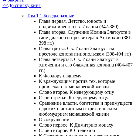
<<До списку книг
Том 1.1 Беседы разные
Глава первая. Детство, юность и
подвижничество св. Иоанна (347-380)
Глава вторая. Служение Иоанна Златоуста в
сане диакона и пресвитера в Антиохии (381-
398 гг.)
Глава третья. Св. Иоанн Златоуст на
престоле константинопольском (398-404 гг.)
Глава четвертая. Св. Иоанн Златоуст в
заточении и его блаженная кончина (404-407
гг.)
К Феодору падшему
К враждующим против тех, которые
привлекают к монашеской жизни
Слово второе. К неверующему отцу
Слово третье. К верующему отцу
Сравнение власти, богатства и преимуществ
царских с истинным и христианским
любомудрием монашеской жизни
О сокрушении
Слово первое. К Димитрию монаху
Слово второе. К Стелехию
К Стагирию подвижнику, одержимому