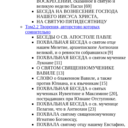
ВОСКРЕСЕНИИ, сказанное в святую и
великую неделю Пасхи [69]
БЕСЕДА НА ВОЗНЕСЕНИЕ ГОСПОДА
НАШЕГО ИИСУСА ХРИСТА,
НА СВЯТУЮ ПЯТИДЕСЯТНИЦУ
Том2.2 Творения, авторстово которых
сомнительно
БЕСЕДЫ О СВ. АПОСТОЛЕ ПАВЛЕ
ПОХВАЛЬНАЯ БЕСЕДА о святом отце
нашем Мелетие, архиепископе Антиохии
великой, и о ревности собравшихся [9]
ПОХВАЛЬНАЯ БЕСЕДА о святом мученике
Лукиане [11]
О СВЯТОМ СВЯЩЕННОМУЧЕНИКЕ
ВАВИЛЕ [13]
СЛОВО о блаженном Вавиле, а также
против Юлиана, и к язычникам [15]
ПОХВАЛЬНАЯ БЕСЕДА о святых
мучениках Иувентине и Максимине [20],
пострадавших при Юлиане Отступнике.
ПОХВАЛЬНАЯ БЕСЕДА о св. мученице
Пелагии, что в Антиохии [23]
ПОХВАЛА святому священномученику
Игнатию Богоносцу,
ПОХВАЛА святому отцу нашему Евстафию,