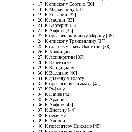
17. К епископу Еортию [30]
18. К Маркеллину [31]
19. К Евфалии [32]
20. К Адолии [33]
21. К Картерии [34]
22. К Алфию [35]
23. К пресвитеру монаху Марону [36]
24. К епископу Транквилину [37]
25. К главному врачу Имнитию [38]
26. К Халкидии
27. К Асинкритии [39]
28. К Валентину
29. К Кандидиану
30. К Вассиане [40]
31. К диакону Феодоту
32. К пресвитеру Симмаху [41]
33. К Руфину
34. К Намее [42]
35. К Аравию
36. К Алфию [43]
37. К Диогену [44]
38. К нему же
39. К Адолии
40. К пресвитеру Николаю [45]
41. К пресвитеру Геронтию