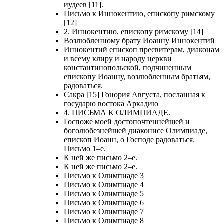
иудеев [11].
Письмо к Иннокентию, епископу римскому
[12]
2. Иннокентию, епископу римскому [14]
Возлюбленному брату Иоанну Иннокентий
Иннокентий епископ пресвитерам, диаконам
и всему клиру и народу церкви
константинопольской, подчиненным
епископу Иоанну, возлюбленным братьям,
радоваться.
Сакра [15] Гонория Августа, посланная к
государю востока Аркадию
4. ПИСЬМА К ОЛИМПИАДЕ.
Госпоже моей достопочтеннейшей и
боголюбезнейшей диаконисе Олимпиаде,
епископ Иоанн, о Господе радоваться.
Письмо 1–е.
К ней же письмо 2–е.
К ней же письмо 2–е.
Письмо к Олимпиаде 3
Письмо к Олимпиаде 4
Письмо к Олимпиаде 5
Письмо к Олимпиаде 6
Письмо к Олимпиаде 7
Письмо к Олимпиаде 8