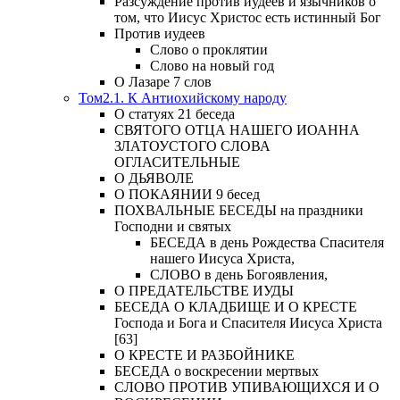
Разсуждение против иудеев и язычников о
том, что Иисус Христос есть истинный Бог
Против иудеев
Слово о проклятии
Слово на новый год
О Лазаре 7 слов
Том2.1. К Антиохийскому народу
О статуях 21 беседа
СВЯТОГО ОТЦА НАШЕГО ИОАННА
ЗЛАТОУСТОГО СЛОВА
ОГЛАСИТЕЛЬНЫЕ
О ДЬЯВОЛЕ
О ПОКАЯНИИ 9 бесед
ПОХВАЛЬНЫЕ БЕСЕДЫ на праздники
Господни и святых
БЕСЕДА в день Рождества Спасителя
нашего Иисуса Христа,
СЛОВО в день Богоявления,
О ПРЕДАТЕЛЬСТВЕ ИУДЫ
БЕСЕДА О КЛАДБИЩЕ И О КРЕСТЕ
Господа и Бога и Спасителя Иисуса Христа
[63]
О КРЕСТЕ И РАЗБОЙНИКЕ
БЕСЕДА о воскресении мертвых
СЛОВО ПРОТИВ УПИВАЮЩИХСЯ И О