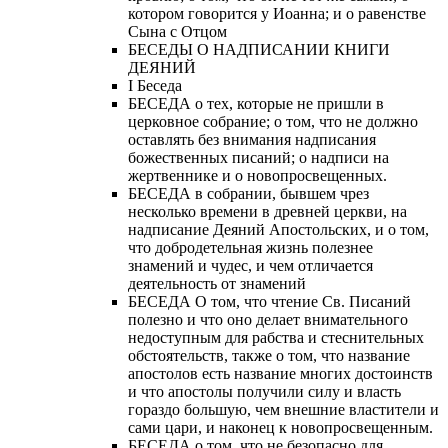
котором говорится у Иоанна; и о равенстве
Сына с Отцом
БЕСЕДЫ О НАДПИСАНИИ КНИГИ
ДЕЯНИЙ
Ι Беседа
БЕСЕДА о тех, которые не пришли в
церковное собрание; о том, что не должно
оставлять без внимания надписания
божественных писаний; о надписи на
жертвеннике и о новопросвещенных.
БЕСЕДА в собрании, бывшем чрез
несколько времени в древней церкви, на
надписание Деяний Апостольских, и о том,
что добродетельная жизнь полезнее
знамений и чудес, и чем отличается
деятельность от знамений
БЕСЕДА О том, что чтение Св. Писаний
полезно и что оно делает внимательного
недоступным для рабства и стеснительных
обстоятельств, также о том, что название
апостолов есть название многих достоинств
и что апостолы получили силу и власть
гораздо большую, чем внешние властители и
сами цари, и наконец к новопросвещенным.
БЕСЕДА о том, что не безопасно для