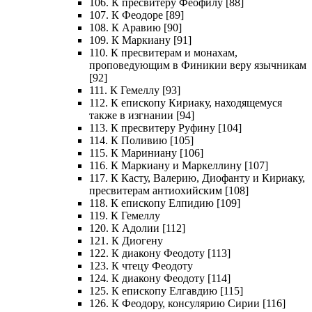
106. К пресвитеру Феофилу [88]
107. К Феодоре [89]
108. К Аравию [90]
109. К Маркиану [91]
110. К пресвитерам и монахам,
проповедующим в Финикии веру язычникам
[92]
111. К Гемеллу [93]
112. К епископу Кириаку, находящемуся
также в изгнании [94]
113. К пресвитеру Руфину [104]
114. К Поливию [105]
115. К Мариниану [106]
116. К Маркиану и Маркеллину [107]
117. К Касту, Валерию, Диофанту и Кириаку,
пресвитерам антиохийским [108]
118. К епископу Елпидию [109]
119. К Гемеллу
120. К Адолии [112]
121. К Диогену
122. К диакону Феодоту [113]
123. К чтецу Феодоту
124. К диакону Феодоту [114]
125. К епископу Елгавдию [115]
126. К Феодору, консулярию Сирии [116]