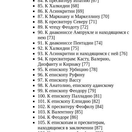
84. К пресвитеру Ипатию [67]
85. К Халкидии [68]
86. К Асинкритии [69]
87. К Маркиану и Маркеллину [70]
88. К пресвитеру Северу [71]
89. К чтецу Феодоту [72]
90. К диакониссе Ампрукле и находящимся с
нею [73]
91. К диакониссе Пентадии [74]
92. К Халкидии [75]
93. К Асинкритии и находящимся с ней [76]
94. К пресвитерам: Касту, Валерию,
Диофанту и Кириаку [77]
95. К епископу Урбицию [78]
96. К епископу Руфину
97. К епископу Вассу
98. К Анатолию, епископу аданскому
99. К епископу Феодору [79]
100. К епископу Палладию [81]
101. К епископу Елпидию [82]
102. К пресвитеру Феофилу [84]
103. К Валентину [85]
104. К Феодоре [86]
105. К епископам и пресвитерам,
находящимся в заключении [87]