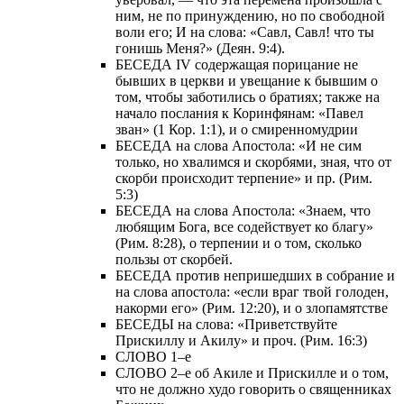
ним, не по принуждению, но по свободной
воли его; И на слова: «Савл, Савл! что ты
гонишь Меня?» (Деян. 9:4).
БЕСЕДА IV содержащая порицание не
бывших в церкви и увещание к бывшим о
том, чтобы заботились о братиях; также на
начало послания к Коринфянам: «Павел
зван» (1 Кор. 1:1), и о смиренномудрии
БЕСЕДА на слова Апостола: «И не сим
только, но хвалимся и скорбями, зная, что от
скорби происходит терпение» и пр. (Рим.
5:3)
БЕСЕДА на слова Апостола: «Знаем, что
любящим Бога, все содействует ко благу»
(Рим. 8:28), о терпении и о том, сколько
пользы от скорбей.
БЕСЕДА против непришедших в собрание и
на слова апостола: «если враг твой голоден,
накорми его» (Рим. 12:20), и о злопамятстве
БЕСЕДЫ на слова: «Приветствуйте
Прискиллу и Акилу» и проч. (Рим. 16:3)
СЛОВО 1–е
СЛОВО 2–е об Акиле и Прискилле и о том,
что не должно худо говорить о священниках