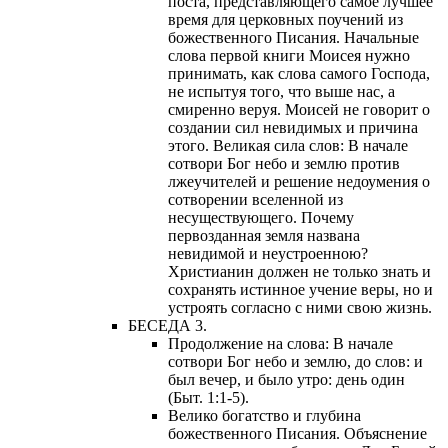
поста, представляющего самое лучшее
время для церковных поучений из
божественного Писания. Начальные
слова первой книги Моисея нужно
принимать, как слова самого Господа,
не испытуя того, что выше нас, а
смиренно веруя. Моисей не говорит о
создании сил невидимых и причина
этого. Великая сила слов: В начале
сотвори Бог небо и землю против
лжеучителей и решение недоумения о
сотворении вселенной из
несуществующего. Почему
первозданная земля названа
невидимой и неустроенною?
Христианин должен не только знать и
сохранять истинное учение веры, но и
устроять согласно с ними свою жизнь.
БЕСЕДА 3.
Продолжение на слова: В начале
сотвори Бог небо и землю, до слов: и
был вечер, и было утро: день один
(Быт. 1:1-5).
Велико богатство и глубина
божественного Писания. Объяснение