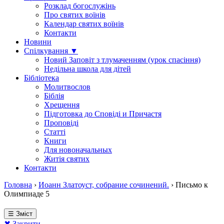
Розклад богослужінь
Про святих воїнів
Календар святих воїнів
Контакти
Новини
Спілкування ▼
Новий Заповіт з тлумаченням (урок спасіння)
Недільна школа для дітей
Бібліотека
Молитвослов
Біблія
Хрещення
Підготовка до Сповіді и Причастя
Проповіді
Статті
Книги
Для новоначальных
Житія святих
Контакти
Головна
›
Иоанн Златоуст, собрание сочинений.
›
Письмо к
Олимпиаде 5
☰ Зміст
✖ Закрити