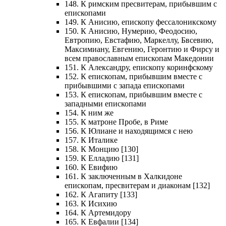
148. К римским пресвитерам, прибывшим с
епископами
149. К Анисию, епископу фессалоникскому
150. К Анисию, Нумерию, Феодосию,
Евтропию, Евстафию, Маркеллу, Бвсевию,
Максимиану, Евгению, Геронтию и Фирсу и
всем православным епископам Македонии
151. К Александру, епископу коринфскому
152. К епископам, прибывшим вместе с
прибывшими с запада епископами
153. К епископам, прибывшим вместе с
западными епископами
154. К ним же
155. К матроне Пробе, в Риме
156. К Юлиане и находящимся с нею
157. К Италике
158. К Монцию [130]
159. К Елладию [131]
160. К Евифию
161. К заключенным в Халкидоне
епископам, пресвитерам и диаконам [132]
162. К Агапиту [133]
163. К Исихию
164. К Артемидору
165. К Евфалии [134]