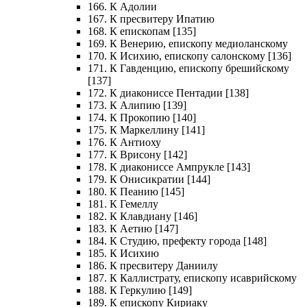
166. К Адолии
167. К пресвитеру Ипатию
168. К епископам [135]
169. К Венерию, епископу медиоланскому
170. К Исихию, епископу салонскому [136]
171. К Гавденцию, епископу брешийскому
[137]
172. К диакониссе Пентадии [138]
173. К Алипию [139]
174. К Прокопию [140]
175. К Маркеллину [141]
176. К Антиоху
177. К Врисону [142]
178. К диакониссе Ампрукле [143]
179. К Онисикратии [144]
180. К Пеанию [145]
181. К Гемеллу
182. К Клавдиану [146]
183. К Аетию [147]
184. К Студию, префекту города [148]
185. К Исихию
186. К пресвитеру Даниилу
187. К Каллистрату, епископу исаврийскому
188. К Геркулию [149]
189. К епископу Кириаку