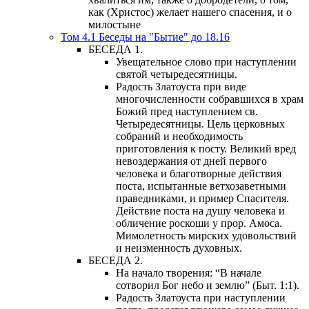
как (Христос) желает нашего спасения, и о
милостыне
Том 4.1 Беседы на "Бытие" до 18.16
БЕСЕДА 1.
Увещательное слово при наступлении
святой четыредесятницы.
Радость Златоуста при виде
многочисленности собравшихся в храм
Божий пред наступлением св.
Четыредесятницы. Цель церковных
собраний и необходимость
приготовления к посту. Великий вред
невоздержания от дней первого
человека и благотворные действия
поста, испытанные ветхозаветными
праведниками, и пример Спасителя.
Действие поста на душу человека и
обличение роскоши у прор. Амоса.
Мимолетность мирских удовольствий
и неизменность духовных.
БЕСЕДА 2.
На начало творения: “В начале
сотворил Бог небо и землю” (Быт. 1:1).
Радость Златоуста при наступлении