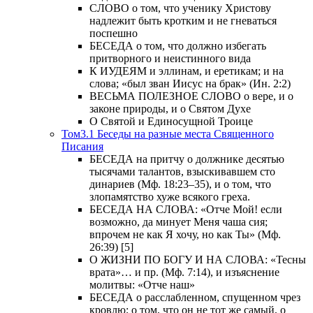
СЛОВО о том, что ученику Христову
надлежит быть кротким и не гневаться
поспешно
БЕСЕДА о том, что должно избегать
притворного и неистинного вида
К ИУДЕЯМ и эллинам, и еретикам; и на
слова; «был зван Иисус на брак» (Ин. 2:2)
ВЕСЬМА ПОЛЕЗНОЕ СЛОВО о вере, и о
законе природы, и о Святом Духе
О Святой и Единосущной Троице
Том3.1 Беседы на разные места Священного
Писания
БЕСЕДА на притчу о должнике десятью
тысячами талантов, взыскивавшем сто
динариев (Мф. 18:23–35), и о том, что
злопамятство хуже всякого греха.
БЕСЕДА НА СЛОВА: «Отче Мой! если
возможно, да минует Меня чаша сия;
впрочем не как Я хочу, но как Ты» (Мф.
26:39) [5]
О ЖИЗНИ ПО БОГУ И НА СЛОВА: «Тесны
врата»… и пр. (Мф. 7:14), и изъяснение
молитвы: «Отче наш»
БЕСЕДА о расслабленном, спущенном чрез
кровлю; о том, что он не тот же самый, о