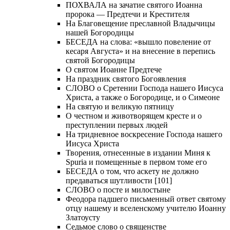
ПОХВАЛА на зачатие святого Иоанна
пророка — Предтечи и Крестителя
На Благовещение преславной Владычицы
нашей Богородицы
БЕСЕДА на слова: «вышло повеление от
кесаря Августа» и на внесение в перепись
святой Богородицы
О святом Иоанне Предтече
На праздник святого Богоявления
СЛОВО о Сретении Господа нашего Иисуса
Христа, а также о Богородице, и о Симеоне
На святую и великую пятницу
О честном и животворящем кресте и о
преступлении первых людей
На тридневное воскресение Господа нашего
Иисуса Христа
Творения, отнесенные в издании Миня к
Spuria и помещенные в первом томе его
БЕСЕДА о том, что аскету не должно
предаваться шутливости [101]
СЛОВО о посте и милостыне
Феодора падшего письменный ответ святому
отцу нашему и вселенскому учителю Иоанну
Златоусту
Седьмое слово о священстве