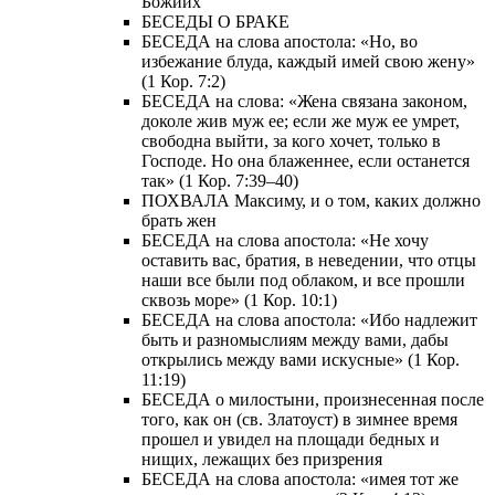
Божиих
БЕСЕДЫ О БРАКЕ
БЕСЕДА на слова апостола: «Но, во
избежание блуда, каждый имей свою жену»
(1 Кор. 7:2)
БЕСЕДА на слова: «Жена связана законом,
доколе жив муж ее; если же муж ее умрет,
свободна выйти, за кого хочет, только в
Господе. Но она блаженнее, если останется
так» (1 Кор. 7:39–40)
ПОХВАЛА Максиму, и о том, каких должно
брать жен
БЕСЕДА на слова апостола: «Не хочу
оставить вас, братия, в неведении, что отцы
наши все были под облаком, и все прошли
сквозь море» (1 Кор. 10:1)
БЕСЕДА на слова апостола: «Ибо надлежит
быть и разномыслиям между вами, дабы
открылись между вами искусные» (1 Кор.
11:19)
БЕСЕДА о милостыни, произнесенная после
того, как он (св. Златоуст) в зимнее время
прошел и увидел на площади бедных и
нищих, лежащих без призрения
БЕСЕДА на слова апостола: «имея тот же