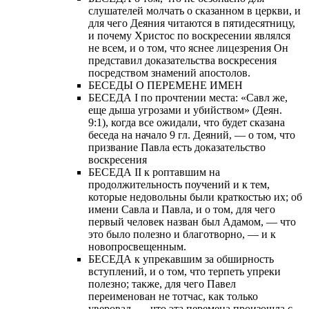
слушателей молчать о сказанном в церкви, и
для чего Деяния читаются в пятидесятницу,
и почему Христос по воскресении являлся
не всем, и о том, что яснее лицезрения Он
представил доказательства воскресения
посредством знамений апостолов.
БЕСЕДЫ О ПЕРЕМЕНЕ ИМЕН
БЕСЕДА I по прочтении места: «Савл же,
еще дыша угрозами и убийством» (Деян.
9:1), когда все ожидали, что будет сказана
беседа на начало 9 гл. Деяний, — о том, что
призвание Павла есть доказательство
воскресения
БЕСЕДА II к роптавшим на
продолжительность поучений и к тем,
которые недовольны были краткостью их; об
имени Савла и Павла, и о том, для чего
первый человек назван был Адамом, — что
это было полезно и благотворно, — и к
новопросвещенным.
БЕСЕДА к упрекавшим за обширность
вступлений, и о том, что терпеть упреки
полезно; также, для чего Павел
переименован не тотчас, как только
уверовал, — что эта перемена произошла с