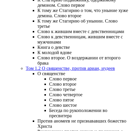
демоном. Слово первое
К тому же Стагирию о том, что уныние хуже
демона. Слово второе
К тому же Стагирию об унынии. Слово
третье
Слово к жившим вместе с девственницами
Слово к девственницам, жившим вместе с
мужчинами
Книга о девстве
К молодой вдове
Слово второе. О воздержании от второго
брака
Том 1.2 О священстве, против ариан, иудеев
О священстве
Слово первое
Слово второе
Слово третье
Слово четвертое
Слово пятое
Слово шестое
Беседа по рукоположении во
пресвитера
Против аномеев не признававших божество
Христа