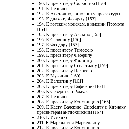
190. К пресвитеру Салюстию [150]
191. К Пеанию
192. К Анатолию, чиновнику префектуры
193. К диакону Феодулу [153]
194. К готским монахам, в имении Промота
[154]
195. К пресвитеру Акакию [155]
196. К Салвиону [156]
197. К Феодору [157]
198. К пресвитеру Тимофею
199. К пресвитеру Феофилу
200. К пресвитеру Филиппу
201. К пресвитеру Севастиану [159]
202. К пресвитеру Пелагию
203. К Музонию [160]
204. К Валентину [161]
205. К пресвитеру Евфимию [163]
206. К Северине и Ромуле
207. К Пеанию
208. К пресвитеру Констанцию [165]
209. К Касту, Валерию, Диофанту и Кириаку,
пресвитерам антиохийским [167]
210. К Исихию
211. К Маркиану и Маркеллину
212. К пресвитеру Констанцию