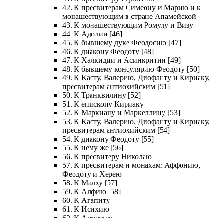
42. К пресвитерам Симеону и Марию и к
монашествующим в стране Апамейской
43. К монашествующим Ромулу и Визу
44. К Адолии [46]
45. К бывшему дуке Феодосию [47]
46. К диакону Феодоту [48]
47. К Халкидии и Асинкритии [49]
48. К бывшему консулярию Феодоту [50]
49. К Касту, Валерию, Диофанту и Кириаку,
пресвитерам антиохийским [51]
50. К Транквилину [52]
51. К епископу Кириаку
52. К Маркиану и Маркеллину [53]
53. К Касту, Валерию, Диофанту и Кириаку,
пресвитерам антиохийским [54]
54. К диакону Феодоту [55]
55. К нему же [56]
56. К пресвитеру Николаю
57. К пресвитерам и монахам: Аффонию,
Феодоту и Херею
58. К Малху [57]
59. К Алфию [58]
60. К Агапиту
61. К Исихию
62. К Арматию