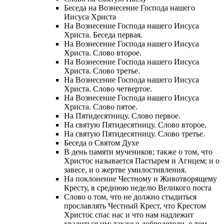
Беседа на Вознесение Господа нашего
Иисуса Христа
На Вознесение Господа нашего Иисуса
Христа. Беседа первая.
На Вознесение Господа нашего Иисуса
Христа. Слово второе.
На Вознесение Господа нашего Иисуса
Христа. Слово третье.
На Вознесение Господа нашего Иисуса
Христа. Слово четвертое.
На Вознесение Господа нашего Иисуса
Христа. Слово пятое.
На Пятидесятницу. Слово первое.
На святую Пятидесятницу. Слово второе.
На святую Пятидесятницу. Слово третье.
Беседа о Святом Духе
В день памяти мучеников; также о том, что
Христос называется Пастырем и Агнцем; и о
завесе, и о жертве умилостивления.
На поклонение Честному и Животворящему
Кресту, в среднюю неделю Великого поста
Слово о том, что не должно стыдиться
прославлять Честный Крест, что Крестом
Христос спас нас и что нам надлежит
хвалиться им; также о добродетели, о том,