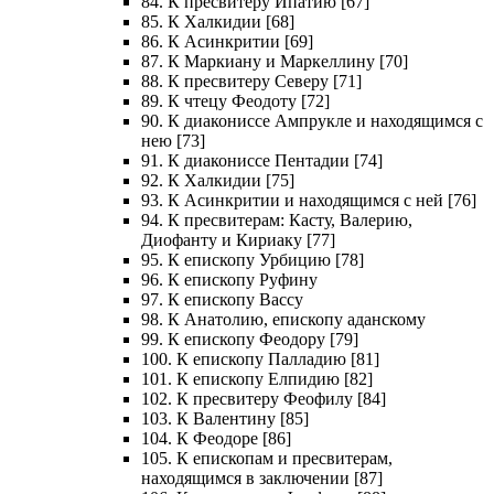
84. К пресвитеру Ипатию [67]
85. К Халкидии [68]
86. К Асинкритии [69]
87. К Маркиану и Маркеллину [70]
88. К пресвитеру Северу [71]
89. К чтецу Феодоту [72]
90. К диакониссе Ампрукле и находящимся с
нею [73]
91. К диакониссе Пентадии [74]
92. К Халкидии [75]
93. К Асинкритии и находящимся с ней [76]
94. К пресвитерам: Касту, Валерию,
Диофанту и Кириаку [77]
95. К епископу Урбицию [78]
96. К епископу Руфину
97. К епископу Вассу
98. К Анатолию, епископу аданскому
99. К епископу Феодору [79]
100. К епископу Палладию [81]
101. К епископу Елпидию [82]
102. К пресвитеру Феофилу [84]
103. К Валентину [85]
104. К Феодоре [86]
105. К епископам и пресвитерам,
находящимся в заключении [87]