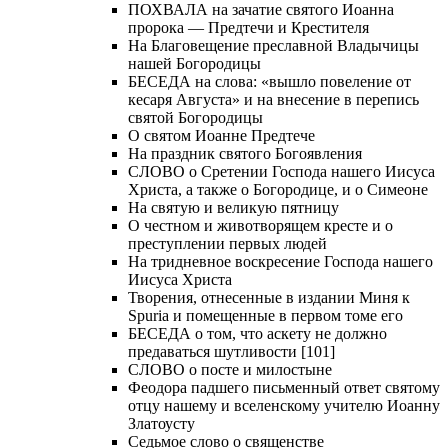
ПОХВАЛА на зачатие святого Иоанна
пророка — Предтечи и Крестителя
На Благовещение преславной Владычицы
нашей Богородицы
БЕСЕДА на слова: «вышло повеление от
кесаря Августа» и на внесение в перепись
святой Богородицы
О святом Иоанне Предтече
На праздник святого Богоявления
СЛОВО о Сретении Господа нашего Иисуса
Христа, а также о Богородице, и о Симеоне
На святую и великую пятницу
О честном и животворящем кресте и о
преступлении первых людей
На тридневное воскресение Господа нашего
Иисуса Христа
Творения, отнесенные в издании Миня к
Spuria и помещенные в первом томе его
БЕСЕДА о том, что аскету не должно
предаваться шутливости [101]
СЛОВО о посте и милостыне
Феодора падшего письменный ответ святому
отцу нашему и вселенскому учителю Иоанну
Златоусту
Седьмое слово о священстве