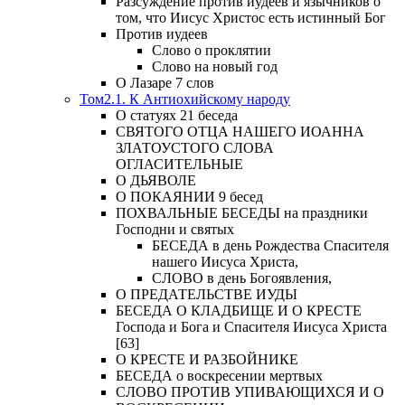
Разсуждение против иудеев и язычников о
том, что Иисус Христос есть истинный Бог
Против иудеев
Слово о проклятии
Слово на новый год
О Лазаре 7 слов
Том2.1. К Антиохийскому народу
О статуях 21 беседа
СВЯТОГО ОТЦА НАШЕГО ИОАННА
ЗЛАТОУСТОГО СЛОВА
ОГЛАСИТЕЛЬНЫЕ
О ДЬЯВОЛЕ
О ПОКАЯНИИ 9 бесед
ПОХВАЛЬНЫЕ БЕСЕДЫ на праздники
Господни и святых
БЕСЕДА в день Рождества Спасителя
нашего Иисуса Христа,
СЛОВО в день Богоявления,
О ПРЕДАТЕЛЬСТВЕ ИУДЫ
БЕСЕДА О КЛАДБИЩЕ И О КРЕСТЕ
Господа и Бога и Спасителя Иисуса Христа
[63]
О КРЕСТЕ И РАЗБОЙНИКЕ
БЕСЕДА о воскресении мертвых
СЛОВО ПРОТИВ УПИВАЮЩИХСЯ И О