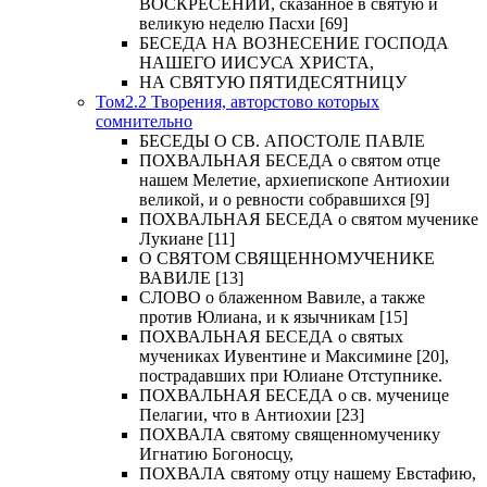
ВОСКРЕСЕНИИ, сказанное в святую и
великую неделю Пасхи [69]
БЕСЕДА НА ВОЗНЕСЕНИЕ ГОСПОДА
НАШЕГО ИИСУСА ХРИСТА,
НА СВЯТУЮ ПЯТИДЕСЯТНИЦУ
Том2.2 Творения, авторстово которых
сомнительно
БЕСЕДЫ О СВ. АПОСТОЛЕ ПАВЛЕ
ПОХВАЛЬНАЯ БЕСЕДА о святом отце
нашем Мелетие, архиепископе Антиохии
великой, и о ревности собравшихся [9]
ПОХВАЛЬНАЯ БЕСЕДА о святом мученике
Лукиане [11]
О СВЯТОМ СВЯЩЕННОМУЧЕНИКЕ
ВАВИЛЕ [13]
СЛОВО о блаженном Вавиле, а также
против Юлиана, и к язычникам [15]
ПОХВАЛЬНАЯ БЕСЕДА о святых
мучениках Иувентине и Максимине [20],
пострадавших при Юлиане Отступнике.
ПОХВАЛЬНАЯ БЕСЕДА о св. мученице
Пелагии, что в Антиохии [23]
ПОХВАЛА святому священномученику
Игнатию Богоносцу,
ПОХВАЛА святому отцу нашему Евстафию,