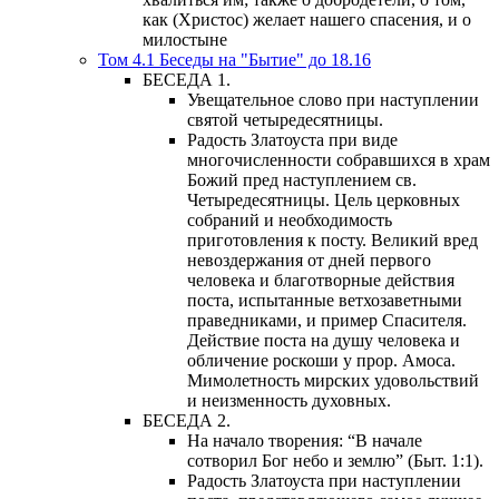
как (Христос) желает нашего спасения, и о
милостыне
Том 4.1 Беседы на "Бытие" до 18.16
БЕСЕДА 1.
Увещательное слово при наступлении
святой четыредесятницы.
Радость Златоуста при виде
многочисленности собравшихся в храм
Божий пред наступлением св.
Четыредесятницы. Цель церковных
собраний и необходимость
приготовления к посту. Великий вред
невоздержания от дней первого
человека и благотворные действия
поста, испытанные ветхозаветными
праведниками, и пример Спасителя.
Действие поста на душу человека и
обличение роскоши у прор. Амоса.
Мимолетность мирских удовольствий
и неизменность духовных.
БЕСЕДА 2.
На начало творения: “В начале
сотворил Бог небо и землю” (Быт. 1:1).
Радость Златоуста при наступлении