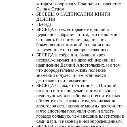
котором говорится у Иоанна; и о равенстве
Сына с Отцом
БЕСЕДЫ О НАДПИСАНИИ КНИГИ
ДЕЯНИЙ
Ι Беседа
БЕСЕДА о тех, которые не пришли в
церковное собрание; о том, что не должно
оставлять без внимания надписания
божественных писаний; о надписи на
жертвеннике и о новопросвещенных.
БЕСЕДА в собрании, бывшем чрез
несколько времени в древней церкви, на
надписание Деяний Апостольских, и о том,
что добродетельная жизнь полезнее
знамений и чудес, и чем отличается
деятельность от знамений
БЕСЕДА О том, что чтение Св. Писаний
полезно и что оно делает внимательного
недоступным для рабства и стеснительных
обстоятельств, также о том, что название
апостолов есть название многих достоинств
и что апостолы получили силу и власть
гораздо большую, чем внешние властители и
сами цари, и наконец к новопросвещенным.
БЕСЕДА о том, что не безопасно для