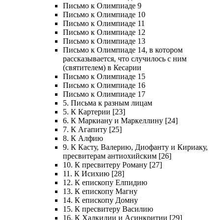
Письмо к Олимпиаде 9
Письмо к Олимпиаде 10
Письмо к Олимпиаде 11
Письмо к Олимпиаде 12
Письмо к Олимпиаде 13
Письмо к Олимпиаде 14, в котором
рассказывается, что случилось с ним
(святителем) в Кесарии
Письмо к Олимпиаде 15
Письмо к Олимпиаде 16
Письмо к Олимпиаде 17
5. Письма к разным лицам
5. К Картерии [23]
6. К Маркиану и Маркеллину [24]
7. К Агапиту [25]
8. К Алфию
9. К Касту, Валерию, Диофанту и Кириаку,
пресвитерам антиохийским [26]
10. К пресвитеру Роману [27]
11. К Исихию [28]
12. К епископу Елпидию
13. К епископу Магну
14. К епископу Домну
15. К пресвитеру Василию
16. К Халкидии и Асинкритии [29]