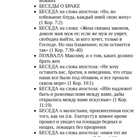
Божиих
БЕСЕДЫ О БРАКЕ
БЕСЕДА на слова апостола: «Но, во
избежание блуда, каждый имей свою жену»
(1 Кор. 7:2)
БЕСЕДА на слова: «Жена связана законом,
доколе жив муж ее; если же муж ее умрет,
свободна выйти, за кого хочет, только в
Господе. Но она блаженнее, если останется
так» (1 Кор. 7:39–40)
ПОХВАЛА Максиму, и о том, каких должно
брать жен
БЕСЕДА на слова апостола: «Не хочу
оставить вас, братия, в неведении, что отцы
наши все были под облаком, и все прошли
сквозь море» (1 Кор. 10:1)
БЕСЕДА на слова апостола: «Ибо надлежит
быть и разномыслиям между вами, дабы
открылись между вами искусные» (1 Кор.
11:19)
БЕСЕДА о милостыни, произнесенная после
того, как он (св. Златоуст) в зимнее время
прошел и увидел на площади бедных и
нищих, лежащих без призрения
БЕСЕДА на слова апостола: «имея тот же