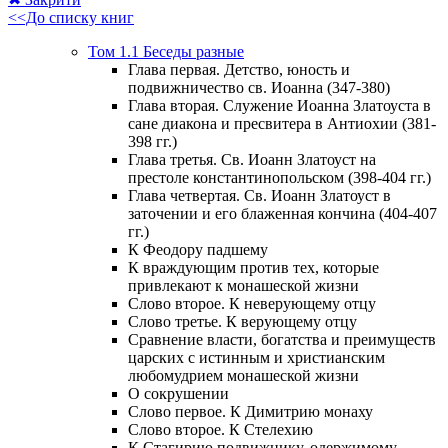
<<До списку книг
Том 1.1 Беседы разные
Глава первая. Детство, юность и
подвижничество св. Иоанна (347-380)
Глава вторая. Служение Иоанна Златоуста в
сане диакона и пресвитера в Антиохии (381-
398 гг.)
Глава третья. Св. Иоанн Златоуст на
престоле константинопольском (398-404 гг.)
Глава четвертая. Св. Иоанн Златоуст в
заточении и его блаженная кончина (404-407
гг.)
К Феодору падшему
К враждующим против тех, которые
привлекают к монашеской жизни
Слово второе. К неверующему отцу
Слово третье. К верующему отцу
Сравнение власти, богатства и преимуществ
царских с истинным и христианским
любомудрием монашеской жизни
О сокрушении
Слово первое. К Димитрию монаху
Слово второе. К Стелехию
К Стагирию подвижнику, одержимому