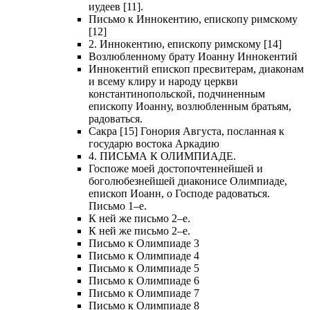
иудеев [11].
Письмо к Иннокентию, епископу римскому
[12]
2. Иннокентию, епископу римскому [14]
Возлюбленному брату Иоанну Иннокентий
Иннокентий епископ пресвитерам, диаконам
и всему клиру и народу церкви
константинопольской, подчиненным
епископу Иоанну, возлюбленным братьям,
радоваться.
Сакра [15] Гонория Августа, посланная к
государю востока Аркадию
4. ПИСЬМА К ОЛИМПИАДЕ.
Госпоже моей достопочтеннейшей и
боголюбезнейшей диаконисе Олимпиаде,
епископ Иоанн, о Господе радоваться.
Письмо 1–е.
К ней же письмо 2–е.
К ней же письмо 2–е.
Письмо к Олимпиаде 3
Письмо к Олимпиаде 4
Письмо к Олимпиаде 5
Письмо к Олимпиаде 6
Письмо к Олимпиаде 7
Письмо к Олимпиаде 8