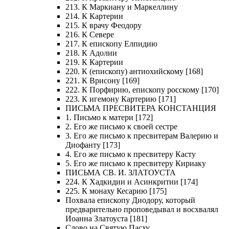
213. К Маркиану и Маркеллину
214. К Картерии
215. К врачу Феодору
216. К Севере
217. К епископу Елпидию
218. К Адолии
219. К Картерии
220. К (епископу) антиохийскому [168]
221. К Врисону [169]
222. К Порфирию, епископу росскому [170]
223. К игемону Картерию [171]
ПИСЬМА ПРЕСВИТЕРА КОНСТАНЦИЯ
1. Письмо к матери [172]
2. Его же письмо к своей сестре
3. Его же письмо к пресвитерам Валерию и
Диофанту [173]
4. Его же письмо к пресвитеру Касту
5. Его же письмо к пресвитеру Кириаку
ПИСЬМА СВ. И. ЗЛАТОУСТА
224. К Хадкидии и Асинкритии [174]
225. К монаху Кесарию [175]
Похвала епископу Диодору, который
предварительно проповедывал и восхвалял
Иоанна Златоуста [181]
Слово на Святую Пасху