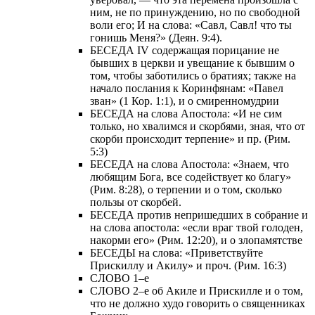
ним, не по принуждению, но по свободной
воли его; И на слова: «Савл, Савл! что ты
гонишь Меня?» (Деян. 9:4).
БЕСЕДА IV содержащая порицание не
бывших в церкви и увещание к бывшим о
том, чтобы заботились о братиях; также на
начало послания к Коринфянам: «Павел
зван» (1 Кор. 1:1), и о смиренномудрии
БЕСЕДА на слова Апостола: «И не сим
только, но хвалимся и скорбями, зная, что от
скорби происходит терпение» и пр. (Рим.
5:3)
БЕСЕДА на слова Апостола: «Знаем, что
любящим Бога, все содействует ко благу»
(Рим. 8:28), о терпении и о том, сколько
пользы от скорбей.
БЕСЕДА против непришедших в собрание и
на слова апостола: «если враг твой голоден,
накорми его» (Рим. 12:20), и о злопамятстве
БЕСЕДЫ на слова: «Приветствуйте
Прискиллу и Акилу» и проч. (Рим. 16:3)
СЛОВО 1–е
СЛОВО 2–е об Акиле и Прискилле и о том,
что не должно худо говорить о священниках