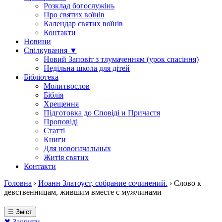
Розклад богослужінь
Про святих воїнів
Календар святих воїнів
Контакти
Новини
Спілкування ▼
Новий Заповіт з тлумаченням (урок спасіння)
Недільна школа для дітей
Бібліотека
Молитвослов
Біблія
Хрещення
Підготовка до Сповіді и Причастя
Проповіді
Статті
Книги
Для новоначальных
Житія святих
Контакти
Головна
›
Иоанн Златоуст, собрание сочинений.
›
Слово к
девственницам, жившим вместе с мужчинами
☰ Зміст
✖ Закрити