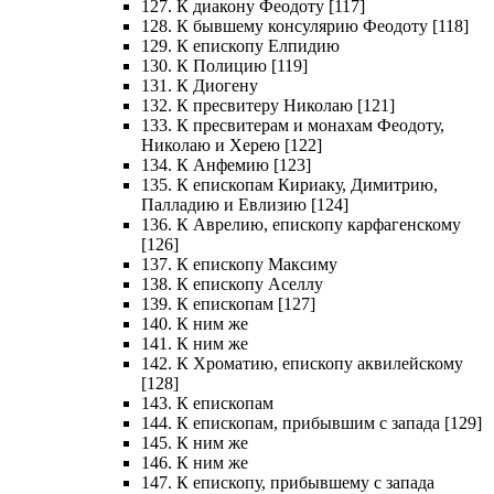
127. К диакону Феодоту [117]
128. К бывшему консулярию Феодоту [118]
129. К епископу Елпидию
130. К Полицию [119]
131. К Диогену
132. К пресвитеру Николаю [121]
133. К пресвитерам и монахам Феодоту,
Николаю и Херею [122]
134. К Анфемию [123]
135. К епископам Кириаку, Димитрию,
Палладию и Евлизию [124]
136. К Аврелию, епископу карфагенскому
[126]
137. К епископу Максиму
138. К епископу Аселлу
139. К епископам [127]
140. К ним же
141. К ним же
142. К Хроматию, епископу аквилейскому
[128]
143. К епископам
144. К епископам, прибывшим с запада [129]
145. К ним же
146. К ним же
147. К епископу, прибывшему с запада