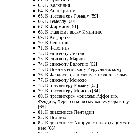
63. К Халкидии
64. К Асинкритии
65. К пресвитеру Роману [59]
66. К Гемеллу [60]
67. К Фирмину [61]
68. К главному врачу Имнитию
69. К Кифирию
70. К Леонтию
71. К Фавстину
72. К епископу Люцию
73. К епископу Марию
74. К епископу Евлогию [62]
75. К Иоанну, епископу Иерусалимскому
76. К Феодосию, епископу скифопольскому
77. К епископу Моисею
78. К пресвитеру Роману [63]
79. К пресвитеру Моисею [64]
80. К пресвитерам монахам: Аффонию,
Феодоту, Херею и ко всему вашему братству
[65]
81. К диакониссе Пентадии
82. К Пеанию
83. К диакониссе Ампрукле и находящимся с
нею [66]