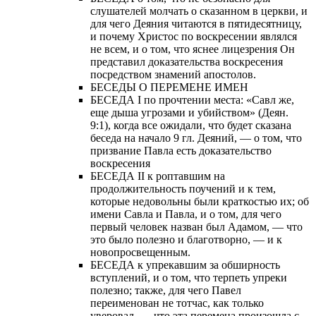
слушателей молчать о сказанном в церкви, и
для чего Деяния читаются в пятидесятницу,
и почему Христос по воскресении являлся
не всем, и о том, что яснее лицезрения Он
представил доказательства воскресения
посредством знамений апостолов.
БЕСЕДЫ О ПЕРЕМЕНЕ ИМЕН
БЕСЕДА I по прочтении места: «Савл же,
еще дыша угрозами и убийством» (Деян.
9:1), когда все ожидали, что будет сказана
беседа на начало 9 гл. Деяний, — о том, что
призвание Павла есть доказательство
воскресения
БЕСЕДА II к роптавшим на
продолжительность поучений и к тем,
которые недовольны были краткостью их; об
имени Савла и Павла, и о том, для чего
первый человек назван был Адамом, — что
это было полезно и благотворно, — и к
новопросвещенным.
БЕСЕДА к упрекавшим за обширность
вступлений, и о том, что терпеть упреки
полезно; также, для чего Павел
переименован не тотчас, как только
уверовал, — что эта перемена произошла с