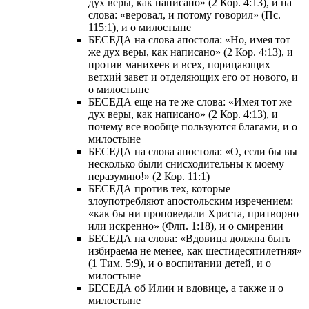
дух веры, как написано» (2 Кор. 4:13), и на
слова: «веровал, и потому говорил» (Пс.
115:1), и о милостыне
БЕСЕДА на слова апостола: «Но, имея тот
же дух веры, как написано» (2 Кор. 4:13), и
против манихеев и всех, порицающих
ветхий завет и отделяющих его от нового, и
о милостыне
БЕСЕДА еще на те же слова: «Имея тот же
дух веры, как написано» (2 Кор. 4:13), и
почему все вообще пользуются благами, и о
милостыне
БЕСЕДА на слова апостола: «О, если бы вы
несколько были снисходительны к моему
неразумию!» (2 Кор. 11:1)
БЕСЕДА против тех, которые
злоупотребляют апостольским изречением:
«как бы ни проповедали Христа, притворно
или искренно» (Флп. 1:18), и о смирении
БЕСЕДА на слова: «Вдовица должна быть
избираема не менее, как шестидесятилетняя»
(1 Тим. 5:9), и о воспитании детей, и о
милостыне
БЕСЕДА об Илии и вдовице, а также и о
милостыне