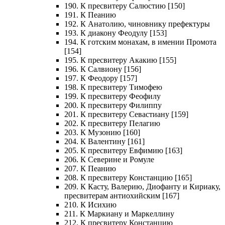
190. К пресвитеру Салюстию [150]
191. К Пеанию
192. К Анатолию, чиновнику префектуры
193. К диакону Феодулу [153]
194. К готским монахам, в имении Промота
[154]
195. К пресвитеру Акакию [155]
196. К Салвиону [156]
197. К Феодору [157]
198. К пресвитеру Тимофею
199. К пресвитеру Феофилу
200. К пресвитеру Филиппу
201. К пресвитеру Севастиану [159]
202. К пресвитеру Пелагию
203. К Музонию [160]
204. К Валентину [161]
205. К пресвитеру Евфимию [163]
206. К Северине и Ромуле
207. К Пеанию
208. К пресвитеру Констанцию [165]
209. К Касту, Валерию, Диофанту и Кириаку,
пресвитерам антиохийским [167]
210. К Исихию
211. К Маркиану и Маркеллину
212. К пресвитеру Констанцию