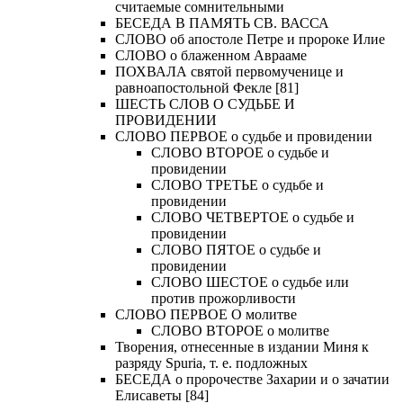
считаемые сомнительными
БЕСЕДА В ПАМЯТЬ СВ. ВАССА
СЛОВО об апостоле Петре и пророке Илие
СЛОВО о блаженном Аврааме
ПОХВАЛА святой первомученице и
равноапостольной Фекле [81]
ШЕСТЬ СЛОВ О СУДЬБЕ И
ПРОВИДЕНИИ
СЛОВО ПЕРВОЕ о судьбе и провидении
СЛОВО ВТОРОЕ о судьбе и
провидении
СЛОВО ТРЕТЬЕ о судьбе и
провидении
СЛОВО ЧЕТВЕРТОЕ о судьбе и
провидении
СЛОВО ПЯТОЕ о судьбе и
провидении
СЛОВО ШЕСТОЕ о судьбе или
против прожорливости
СЛОВО ПЕРВОЕ О молитве
СЛОВО ВТОРОЕ о молитве
Творения, отнесенные в издании Миня к
разряду Spuria, т. е. подложных
БЕСЕДА о пророчестве Захарии и о зачатии
Елисаветы [84]