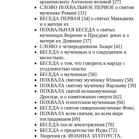
архиепископу Антиохии великой [27]
СЛОВО ПОХВАЛЬНОЕ ПЕРВОЕ о святом
мученике Романе [31]
БЕСЕДА ПЕРВАЯ [34] о святых Маккавеях
и о матери их
ПОХВАЛЬНАЯ БЕСЕДА о святых
мученицах Вернике и Просдоке девах и о
матери их Домнине [37]
СЛОВО о четверодневном Лазаре [41]
БЕСЕДА о мучениках и о сокрушении и
милостыне,
БЕСЕДА о том, что говорить к народу с
угодливостью опасно
БЕСЕДА о мучениках [56]
ПОХВАЛА святому мученику Юлиану [58]
ПОХВАЛА святому мученику Варлааму [59]
ПОХВАЛА святой великомученице
Дросиде, и о памятовании смерти [62]
ПОХВАЛА египетским мученикам [66]
БЕСЕДА о святом священномученике Фоке,
ПОХВАЛА всем святым, во всем мире
пострадавшим [69]
БЕСЕДА после землетрясения [70]
БЕСЕДА о предательстве Иуды [72]
Творения св. ИОАННА ЗЛАТОУСТА,