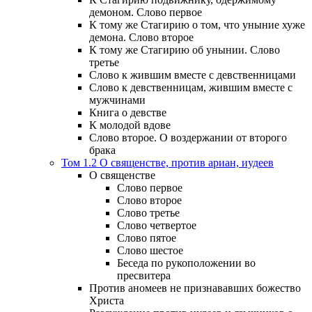
демоном. Слово первое
К тому же Стагирию о том, что уныние хуже
демона. Слово второе
К тому же Стагирию об унынии. Слово
третье
Слово к жившим вместе с девственницами
Слово к девственницам, жившим вместе с
мужчинами
Книга о девстве
К молодой вдове
Слово второе. О воздержании от второго
брака
Том 1.2 О священстве, против ариан, иудеев
О священстве
Слово первое
Слово второе
Слово третье
Слово четвертое
Слово пятое
Слово шестое
Беседа по рукоположении во
пресвитера
Против аномеев не признававших божество
Христа