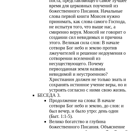
поста, представляющего самое лучшее
время для церковных поучений из
божественного Писания. Начальные
слова первой книги Моисея нужно
принимать, как слова самого Господа,
не испытуя того, что выше нас, а
смиренно веруя. Моисей не говорит о
создании сил невидимых и причина
этого. Великая сила слов: В начале
сотвори Бог небо и землю против
лжеучителей и решение недоумения о
сотворении вселенной из
несуществующего. Почему
первозданная земля названа
невидимой и неустроенною?
Христианин должен не только знать и
сохранять истинное учение веры, но и
устроять согласно с ними свою жизнь.
БЕСЕДА 3.
Продолжение на слова: В начале
сотвори Бог небо и землю, до слов: и
был вечер, и было утро: день один
(Быт. 1:1-5).
Велико богатство и глубина
божественного Писания. Объяснение