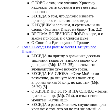
СЛОВО о том, что ученику Христову
надлежит быть кротким и не гневаться
поспешно
БЕСЕДА о том, что должно избегать
притворного и неистинного вида
К ИУДЕЯМ и эллинам, и еретикам; и на
слова; «был зван Иисус на брак» (Ин. 2:2)
ВЕСЬМА ПОЛЕЗНОЕ СЛОВО о вере, и о
законе природы, и о Святом Духе
О Святой и Единосущной Троице
Том3.1 Беседы на разные места Священного
Писания
БЕСЕДА на притчу о должнике десятью
тысячами талантов, взыскивавшем сто
динариев (Мф. 18:23–35), и о том, что
злопамятство хуже всякого греха.
БЕСЕДА НА СЛОВА: «Отче Мой! если
возможно, да минует Меня чаша сия;
впрочем не как Я хочу, но как Ты» (Мф.
26:39) [5]
О ЖИЗНИ ПО БОГУ И НА СЛОВА: «Тесны
врата»… и пр. (Мф. 7:14), и изъяснение
молитвы: «Отче наш»
БЕСЕДА о расслабленном, спущенном чрез
кровлю; о том, что он не тот же самый, о