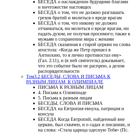
БЕСЕДА о наслаждении будущими благами
и ничтожестве настоящих
БЕСЕДА о том, что не должно разглашать
грехов братий и молиться о вреде врагам
БЕСЕДА о том, что никому не должно
отчаиваться, ни молиться о вреде врагам, ни
падать духом, не получая просимого; также к
мужьям о сохранении мира с женами
БЕСЕДА сказанная в старой церкви на слова
апостола: «Когда же Петр пришел в
Антиохию, то я лично противостал ему»
(Гал. 2:11), и (в ней святитель) доказывает,
что это событие было не распрею, а делом
распорядительности
Том3.2 БЕСЕДЫ, СЛОВА И ПИСЬМА К
РАЗНЫМ ЛИЦАМ, К ОЛИМПИАДЕ
ПИСЬМА К РАЗНЫМ ЛИЦАМ
4. Письма к Олимпиаде
5. Письма к разным лицам
БЕСЕДЫ, СЛОВА И ПИСЬМА
БЕСЕДА на Евтропия евнуха, патриция и
консула
БЕСЕДА Когда Евтропий, найденный вне
церкви, был схвачен, и о садах и писаниях, и
на слова: «Стала царица одесную Тебя» (Пс.