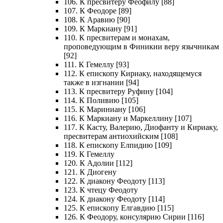
106. К пресвитеру Феофилу [88]
107. К Феодоре [89]
108. К Аравию [90]
109. К Маркиану [91]
110. К пресвитерам и монахам,
проповедующим в Финикии веру язычникам
[92]
111. К Гемеллу [93]
112. К епископу Кириаку, находящемуся
также в изгнании [94]
113. К пресвитеру Руфину [104]
114. К Поливию [105]
115. К Мариниану [106]
116. К Маркиану и Маркеллину [107]
117. К Касту, Валерию, Диофанту и Кириаку,
пресвитерам антиохийским [108]
118. К епископу Елпидию [109]
119. К Гемеллу
120. К Адолии [112]
121. К Диогену
122. К диакону Феодоту [113]
123. К чтецу Феодоту
124. К диакону Феодоту [114]
125. К епископу Елгавдию [115]
126. К Феодору, консулярию Сирии [116]