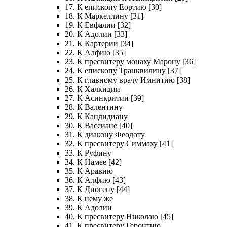
17. К епископу Еортию [30]
18. К Маркеллину [31]
19. К Евфалии [32]
20. К Адолии [33]
21. К Картерии [34]
22. К Алфию [35]
23. К пресвитеру монаху Марону [36]
24. К епископу Транквилину [37]
25. К главному врачу Имнитию [38]
26. К Халкидии
27. К Асинкритии [39]
28. К Валентину
29. К Кандидиану
30. К Вассиане [40]
31. К диакону Феодоту
32. К пресвитеру Симмаху [41]
33. К Руфину
34. К Намее [42]
35. К Аравию
36. К Алфию [43]
37. К Диогену [44]
38. К нему же
39. К Адолии
40. К пресвитеру Николаю [45]
41. К пресвитеру Геронтию