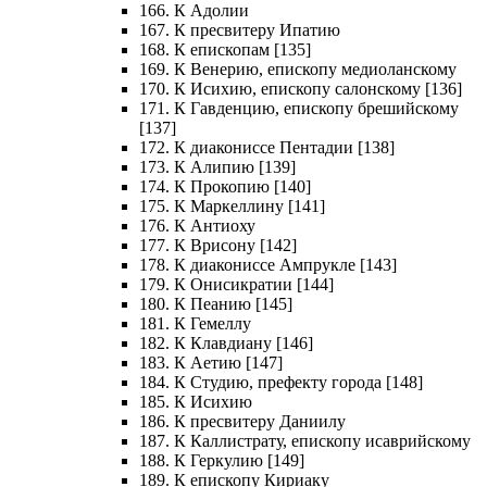
166. К Адолии
167. К пресвитеру Ипатию
168. К епископам [135]
169. К Венерию, епископу медиоланскому
170. К Исихию, епископу салонскому [136]
171. К Гавденцию, епископу брешийскому
[137]
172. К диакониссе Пентадии [138]
173. К Алипию [139]
174. К Прокопию [140]
175. К Маркеллину [141]
176. К Антиоху
177. К Врисону [142]
178. К диакониссе Ампрукле [143]
179. К Онисикратии [144]
180. К Пеанию [145]
181. К Гемеллу
182. К Клавдиану [146]
183. К Аетию [147]
184. К Студию, префекту города [148]
185. К Исихию
186. К пресвитеру Даниилу
187. К Каллистрату, епископу исаврийскому
188. К Геркулию [149]
189. К епископу Кириаку