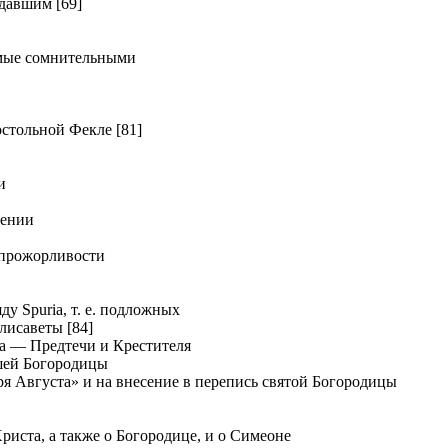
давшим [69]
мые сомнительными
тольной Фекле [81]
и
дении
прожорливости
у Spuria, т. е. подложных
лисаветы [84]
а — Предтечи и Крестителя
шей Богородицы
я Августа» и на внесение в перепись святой Богородицы
иста, а также о Богородице, и о Симеоне