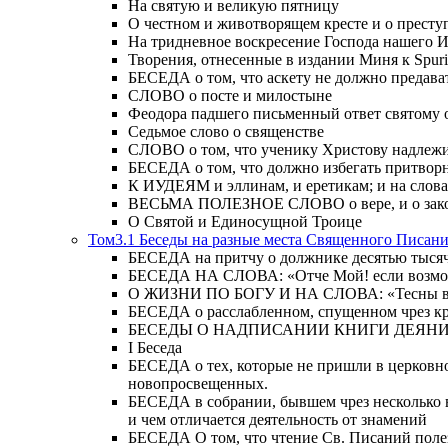
На святую и великую пятницу
О честном и животворящем кресте и о прест
На тридневное воскресение Господа нашего 
Творения, отнесенные в издании Миня к Spur
БЕСЕДА о том, что аскету не должно предава
СЛОВО о посте и милостыне
Феодора падшего письменный ответ святому 
Седьмое слово о священстве
СЛОВО о том, что ученику Христову надлежи
БЕСЕДА о том, что должно избегать притвор
К ИУДЕЯМ и эллинам, и еретикам; и на слова;
ВЕСЬМА ПОЛЕЗНОЕ СЛОВО о вере, и о закон
О Святой и Единосущной Троице
Том3.1 Беседы на разные места Священного Писан
БЕСЕДА на притчу о должнике десятью тысячам
БЕСЕДА НА СЛОВА: «Отче Мой! если возможно,
О ЖИЗНИ ПО БОГУ И НА СЛОВА: «Тесны врата
БЕСЕДА о расслабленном, спущенном чрез кров
БЕСЕДЫ О НАДПИСАНИИ КНИГИ ДЕЯН
Ι Беседа
БЕСЕДА о тех, которые не пришли в церковно
новопросвещенных.
БЕСЕДА в собрании, бывшем чрез несколько в
и чем отличается деятельность от знамений
БЕСЕДА О том, что чтение Св. Писаний полезн