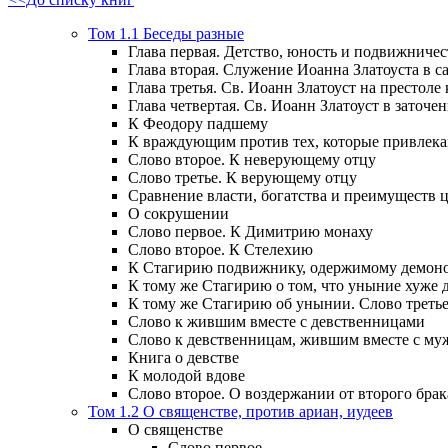
Том 1.1 Беседы разные
Глава первая. Детство, юность и подвижничес
Глава вторая. Служение Иоанна Златоуста в са
Глава третья. Св. Иоанн Златоуст на престоле
Глава четвертая. Св. Иоанн Златоуст в заточен
К Феодору падшему
К враждующим против тех, которые привлек
Слово второе. К неверующему отцу
Слово третье. К верующему отцу
Сравнение власти, богатства и преимуществ
О сокрушении
Слово первое. К Димитрию монаху
Слово второе. К Стелехию
К Стагирию подвижнику, одержимому демоно
К тому же Стагирию о том, что уныние хуже 
К тому же Стагирию об унынии. Слово треть
Слово к жившим вместе с девственницами
Слово к девственницам, жившим вместе с м
Книга о девстве
К молодой вдове
Слово второе. О воздержании от второго брак
Том 1.2 О священстве, против ариан, иудеев
О священстве
Слово первое