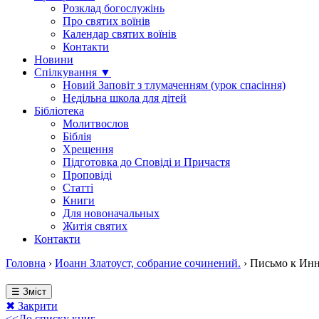
Розклад богослужінь
Про святих воїнів
Календар святих воїнів
Контакти
Новини
Спілкування ▼
Новий Заповіт з тлумаченням (урок спасіння)
Недільна школа для дітей
Бібліотека
Молитвослов
Біблія
Хрещення
Підготовка до Сповіді и Причастя
Проповіді
Статті
Книги
Для новоначальных
Житія святих
Контакти
Головна
›
Иоанн Златоуст, собрание сочинений.
›
Письмо к Инн
☰ Зміст
✖ Закрити
<<До списку книг