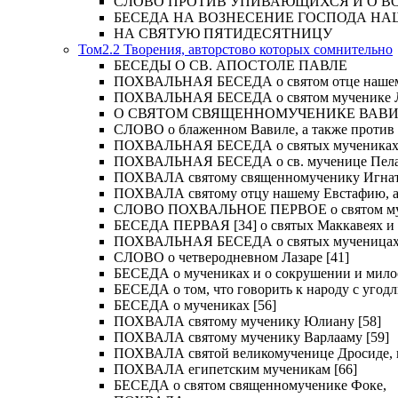
СЛОВО ПРОТИВ УПИВАЮЩИХСЯ И О ВОСКРЕС
БЕСЕДА НА ВОЗНЕСЕНИЕ ГОСПОДА НА
НА СВЯТУЮ ПЯТИДЕСЯТНИЦУ
Том2.2 Творения, авторстово которых сомнительно
БЕСЕДЫ О СВ. АПОСТОЛЕ ПАВЛЕ
ПОХВАЛЬНАЯ БЕСЕДА о святом отце нашем Ме
ПОХВАЛЬНАЯ БЕСЕДА о святом мученике Лу
О СВЯТОМ СВЯЩЕННОМУЧЕНИКЕ ВАВИЛ
СЛОВО о блаженном Вавиле, а также против 
ПОХВАЛЬНАЯ БЕСЕДА о святых мучениках Иу
ПОХВАЛЬНАЯ БЕСЕДА о св. мученице Пелаги
ПОХВАЛА святому священномученику Игнат
ПОХВАЛА святому отцу нашему Евстафию, ар
СЛОВО ПОХВАЛЬНОЕ ПЕРВОЕ о святом муче
БЕСЕДА ПЕРВАЯ [34] о святых Маккавеях и 
ПОХВАЛЬНАЯ БЕСЕДА о святых мученицах Ве
СЛОВО о четверодневном Лазаре [41]
БЕСЕДА о мучениках и о сокрушении и мило
БЕСЕДА о том, что говорить к народу с угод
БЕСЕДА о мучениках [56]
ПОХВАЛА святому мученику Юлиану [58]
ПОХВАЛА святому мученику Варлааму [59]
ПОХВАЛА святой великомученице Дросиде, и 
ПОХВАЛА египетским мученикам [66]
БЕСЕДА о святом священномученике Фоке,