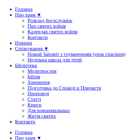
Головна
Про храм ▼
Розклад богослужінь
Про святих воїнів
Календар святих воїнів
Контакти
Новини
Спілкування ▼
Новий Заповіт з тлумаченням (урок спасіння)
Недільна школа для дітей
Бібліотека
Молитвослов
Біблія
Хрещення
Підготовка до Сповіді и Причастя
Проповіді
Статті
Книги
Для новоначальных
Житія святих
Контакти
Головна
Про храм ▼