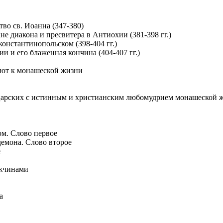
тво св. Иоанна (347-380)
не диакона и пресвитера в Антиохии (381-398 гг.)
 константинопольском (398-404 гг.)
ии и его блаженная кончина (404-407 гг.)
ают к монашеской жизни
 царских с истинным и христианским любомудрием монашеской 
м. Слово первое
демона. Слово второе
е
ужчинами
а