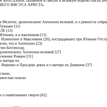
ЕНИИ, сказанное в святую и великую неделю Пасхи [69
ШЕГО ИИСУСА ХРИСТА,
летие, архиепископе Антиохии великой, и о ревности собрав
киане [11]
Е [13]
Юлиана, и к язычникам [15]
вентине и Максимине [20], пострадавших при Юлиане Отсту
и, что в Антиохии [23]
ию Богоносцу,
хиепископу Антиохии великой [27]
нике Романе [31]
о матери их
рнике и Просдоке девах и о матери их Домнине [37]
стыне,
ливостью опасно
о памятовании смерти [62]