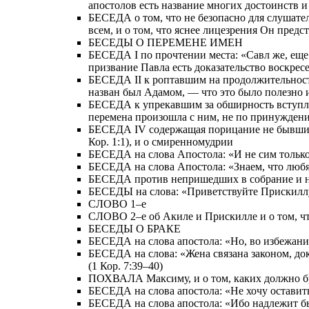
апостолов есть название многих достоинств 
БЕСЕДА о том, что не безопасно для слушател
всем, и о том, что яснее лицезрения Он пред
БЕСЕДЫ О ПЕРЕМЕНЕ ИМЕН
БЕСЕДА I по прочтении места: «Савл же, еще д
призвание Павла есть доказательство воскрес
БЕСЕДА II к роптавшим на продолжительность
назван был Адамом, — что это было полезно 
БЕСЕДА к упрекавшим за обширность вступлени
перемена произошла с ним, не по принуждению
БЕСЕДА IV содержащая порицание не бывших в
Кор. 1:1), и о смиренномудрии
БЕСЕДА на слова Апостола: «И не сим только, 
БЕСЕДА на слова Апостола: «Знаем, что любящи
БЕСЕДА против непришедших в собрание и на с
БЕСЕДЫ на слова: «Приветствуйте Прискиллу 
СЛОВО 1–е
СЛОВО 2–е об Акиле и Прискилле и о том, ч
БЕСЕДЫ О БРАКЕ
БЕСЕДА на слова апостола: «Но, во избежание
БЕСЕДА на слова: «Жена связана законом, доко
(1 Кор. 7:39–40)
ПОХВАЛА Максиму, и о том, каких должно б
БЕСЕДА на слова апостола: «Не хочу оставить 
БЕСЕДА на слова апостола: «Ибо надлежит бы