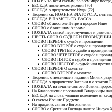
ПОХВАЛА всем святым, во всем мире постра
БЕСЕДА после землетрясения [70]
БЕСЕДА о предательстве Иуды [72]
Творения св. ИОАННА ЗЛАТОУСТА, считае
БЕСЕДА В ПАМЯТЬ СВ. ВАССА
СЛОВО об апостоле Петре и пророке Илие
СЛОВО о блаженном Аврааме
ПОХВАЛА святой первомученице и равноапос
ШЕСТЬ СЛОВ О СУДЬБЕ И ПРОВИДЕНИИ
СЛОВО ПЕРВОЕ о судьбе и провидении
СЛОВО ВТОРОЕ о судьбе и провидени
СЛОВО ТРЕТЬЕ о судьбе и провидении
СЛОВО ЧЕТВЕРТОЕ о судьбе и прови
СЛОВО ПЯТОЕ о судьбе и провидении
СЛОВО ШЕСТОЕ о судьбе или против 
СЛОВО ПЕРВОЕ О молитве
СЛОВО ВТОРОЕ о молитве
Творения, отнесенные в издании Миня к разряд
БЕСЕДА о пророчестве Захарии и о зачатии Е
ПОХВАЛА на зачатие святого Иоанна пророк
На Благовещение преславной Владычицы на
БЕСЕДА на слова: «вышло повеление от кесар
О святом Иоанне Предтече
На праздник святого Богоявления
СЛОВО о Сретении Господа нашего Иисуса Хр