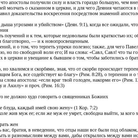
и что апостолы получили силу и власть гораздо большую, чем вн
ей молчать о сказанном в церкви, и для чего Деяния читаются в
ставил доказательства воскресения посредством знамений апостол
ыша угрозами и убийством» (Деян. 9:1), когда все ожидали, что б
ения
 поучений и к тем, которые недовольны были краткостью их; об 
и благотворно, — и к новопросвещенным.
й, и о том, что терпеть упреки полезно; также, для чего Павел 
, но по свободной воли его; И на слова: «Савл, Савл! что ты го
 церкви и увещание к бывшим о том, чтобы заботились о брати
но хвалимся и скорбями, зная, что от скорби происходит терпени
м Бога, все содействует ко благу» (Рим. 8:28), о терпении и о 
лова апостола: «если враг твой голоден, накорми его» (Рим. 12
и Акилу» и проч. (Рим. 16:3)
то не должно худо говорить о священниках Божиих
 блуда, каждый имей свою жену» (1 Кор. 7:2)
ле жив муж ее; если же муж ее умрет, свободна выйти, за кого хо
рать жен
вас, братия, в неведении, что отцы наши все были под облаком, 
ть и разномыслиям между вами, дабы открылись между вами иск