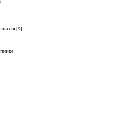
]
шихся [9]
пнике.