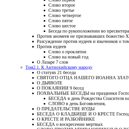
Слово второе
Слово третье
Слово четвертое
Слово пятое
Слово шестое
Беседа по рукоположении во пресвитера
Против аномеев не признававших божество Х
Разсуждение против иудеев и язычников о то
Против иудеев
Слово о проклятии
Слово на новый год
О Лазаре 7 слов
Том2.1. К Антиохийскому народу
О статуях 21 беседа
СВЯТОГО ОТЦА НАШЕГО ИОАННА ЗЛА
О ДЬЯВОЛЕ
О ПОКАЯНИИ 9 бесед
ПОХВАЛЬНЫЕ БЕСЕДЫ на праздники Господ
БЕСЕДА в день Рождества Спасителя н
СЛОВО в день Богоявления,
О ПРЕДАТЕЛЬСТВЕ ИУДЫ
БЕСЕДА О КЛАДБИЩЕ И О КРЕСТЕ Господа и 
О КРЕСТЕ И РАЗБОЙНИКЕ
БЕСЕДА о воскресении мертвых