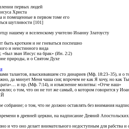
уплении первых людей
Иисуса Христа
ia и помещенные в первом томе его
ться шутливости [101]
отцу нашему и вселенскому учителю Иоанну Златоусту
т быть кротким и не гневаться поспешно
ного и неистинного вида
 «был зван Иисус на брак» (Ин. 2:2)
е природы, и о Святом Духе
ия
и талантов, взыскивавшем сто динариев (Мф. 18:23–35), и о том
 да минует Меня чаша сия; впрочем не как Я хочу, но как Ты» 
»… и пр. (Мф. 7:14), и изъяснение молитвы: «Отче наш»
лю; о том, что он не тот же самый, о котором говорится у Иоа
ИЙ
е собрание; о том, что не должно оставлять без внимания надп
ремени в древней церкви, на надписание Деяний Апостольских, и
о и что оно делает внимательного недоступным для рабства и с