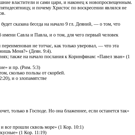
ешние властители и сами цари, и наконец к новопросвещенным.
 пятидесятницу, и почему Христос по воскресении являлся не
ов.
удет сказана беседа на начало 9 гл. Деяний, — о том, что
имени Савла и Павла, и о том, для чего первый человек
переименован не тотчас, как только уверовал, — что эта
нишь Меня?» (Деян. 9:4).
ях; также на начало послания к Коринфянам: «Павел зван» (1
е» и пр. (Рим. 5:3)
том, сколько пользы от скорбей.
:20), и о злопамятстве
чет, только в Господе. Но она блаженнее, если останется так»
и все прошли сквозь море» (1 Кор. 10:1)
усные» (1 Кор. 11:19)