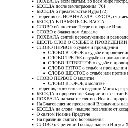
ПОХВАЛА всем святым, во всем мире постра
БЕСЕДА после землетрясения [70]
БЕСЕДА о предательстве Иуды [72]
Творения св. ИОАННА ЗЛАТОУСТА, считае
БЕСЕДА В ПАМЯТЬ СВ. ВАССА
СЛОВО об апостоле Петре и пророке Илие
СЛОВО о блаженном Аврааме
ПОХВАЛА святой первомученице и равноапос
ШЕСТЬ СЛОВ О СУДЬБЕ И ПРОВИДЕНИИ
СЛОВО ПЕРВОЕ о судьбе и провидении
СЛОВО ВТОРОЕ о судьбе и провидени
СЛОВО ТРЕТЬЕ о судьбе и провидении
СЛОВО ЧЕТВЕРТОЕ о судьбе и прови
СЛОВО ПЯТОЕ о судьбе и провидении
СЛОВО ШЕСТОЕ о судьбе или против 
СЛОВО ПЕРВОЕ О молитве
СЛОВО ВТОРОЕ о молитве
Творения, отнесенные в издании Миня к разряд
БЕСЕДА о пророчестве Захарии и о зачатии Е
ПОХВАЛА на зачатие святого Иоанна пророк
На Благовещение преславной Владычицы на
БЕСЕДА на слова: «вышло повеление от кесар
О святом Иоанне Предтече
На праздник святого Богоявления
СЛОВО о Сретении Господа нашего Иисуса Хр