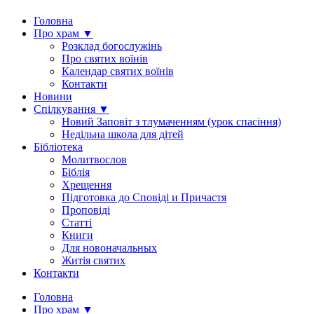
Головна
Про храм ▼
Розклад богослужінь
Про святих воїнів
Календар святих воїнів
Контакти
Новини
Спілкування ▼
Новий Заповіт з тлумаченням (урок спасіння)
Недільна школа для дітей
Бібліотека
Молитвослов
Біблія
Хрещення
Підготовка до Сповіді и Причастя
Проповіді
Статті
Книги
Для новоначальных
Житія святих
Контакти
Головна
Про храм ▼