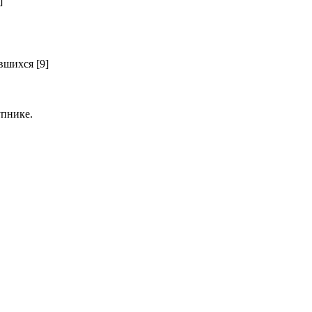
]
шихся [9]
пнике.