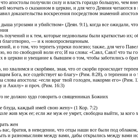
и что апостолы получили силу и власть гораздо большую, чем вн
ей молчать о сказанном в церкви, и для чего Деяния читаются в
ставил доказательства воскресения посредством знамений апостол
ыша угрозами и убийством» (Деян. 9:1), когда все ожидали, что б
ения
 поучений и к тем, которые недовольны были краткостью их; об 
и благотворно, — и к новопросвещенным.
й, и о том, что терпеть упреки полезно; также, для чего Павел 
, но по свободной воли его; И на слова: «Савл, Савл! что ты го
 церкви и увещание к бывшим о том, чтобы заботились о брати
но хвалимся и скорбями, зная, что от скорби происходит терпени
м Бога, все содействует ко благу» (Рим. 8:28), о терпении и о 
лова апостола: «если враг твой голоден, накорми его» (Рим. 12
и Акилу» и проч. (Рим. 16:3)
то не должно худо говорить о священниках Божиих
 блуда, каждый имей свою жену» (1 Кор. 7:2)
ле жив муж ее; если же муж ее умрет, свободна выйти, за кого хо
рать жен
вас, братия, в неведении, что отцы наши все были под облаком, 
ть и разномыслиям между вами, дабы открылись между вами иск