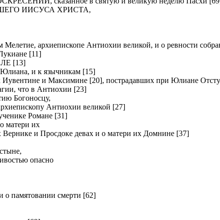
ЕНИИ, сказанное в святую и великую неделю Пасхи [69
ШЕГО ИИСУСА ХРИСТА,
летие, архиепископе Антиохии великой, и о ревности собрав
киане [11]
Е [13]
Юлиана, и к язычникам [15]
вентине и Максимине [20], пострадавших при Юлиане Отсту
и, что в Антиохии [23]
ию Богоносцу,
хиепископу Антиохии великой [27]
нике Романе [31]
о матери их
рнике и Просдоке девах и о матери их Домнине [37]
стыне,
ливостью опасно
о памятовании смерти [62]