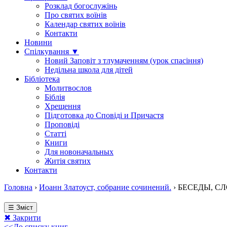
Розклад богослужінь
Про святих воїнів
Календар святих воїнів
Контакти
Новини
Спілкування ▼
Новий Заповіт з тлумаченням (урок спасіння)
Недільна школа для дітей
Бібліотека
Молитвослов
Біблія
Хрещення
Підготовка до Сповіді и Причастя
Проповіді
Статті
Книги
Для новоначальных
Житія святих
Контакти
Головна
›
Иоанн Златоуст, собрание сочинений.
›
БЕСЕДЫ, С
☰ Зміст
✖ Закрити
<<До списку книг