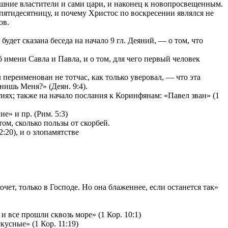
ешние властители и сами цари, и наконец к новопросвещенным.
 пятидесятницу, и почему Христос по воскресении являлся не
ов.
удет сказана беседа на начало 9 гл. Деяний, — о том, что
имени Савла и Павла, и о том, для чего первый человек
переименован не тотчас, как только уверовал, — что эта
нишь Меня?» (Деян. 9:4).
ях; также на начало послания к Коринфянам: «Павел зван» (1
е» и пр. (Рим. 5:3)
том, сколько пользы от скорбей.
:20), и о злопамятстве
чет, только в Господе. Но она блаженнее, если останется так»
и все прошли сквозь море» (1 Кор. 10:1)
усные» (1 Кор. 11:19)