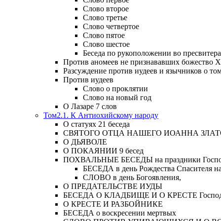
Слово второе
Слово третье
Слово четвертое
Слово пятое
Слово шестое
Беседа по рукоположении во пресвитера
Против аномеев не признававших божество Х
Разсуждение против иудеев и язычников о то
Против иудеев
Слово о проклятии
Слово на новый год
О Лазаре 7 слов
Том2.1. К Антиохийскому народу
О статуях 21 беседа
СВЯТОГО ОТЦА НАШЕГО ИОАННА ЗЛА
О ДЬЯВОЛЕ
О ПОКАЯНИИ 9 бесед
ПОХВАЛЬНЫЕ БЕСЕДЫ на праздники Господ
БЕСЕДА в день Рождества Спасителя н
СЛОВО в день Богоявления,
О ПРЕДАТЕЛЬСТВЕ ИУДЫ
БЕСЕДА О КЛАДБИЩЕ И О КРЕСТЕ Господа и 
О КРЕСТЕ И РАЗБОЙНИКЕ
БЕСЕДА о воскресении мертвых