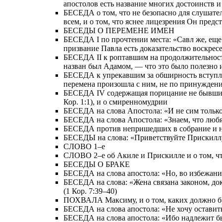
апостолов есть название многих достоинств 
БЕСЕДА о том, что не безопасно для слушател
всем, и о том, что яснее лицезрения Он пред
БЕСЕДЫ О ПЕРЕМЕНЕ ИМЕН
БЕСЕДА I по прочтении места: «Савл же, еще д
призвание Павла есть доказательство воскрес
БЕСЕДА II к роптавшим на продолжительность
назван был Адамом, — что это было полезно 
БЕСЕДА к упрекавшим за обширность вступлени
перемена произошла с ним, не по принуждению
БЕСЕДА IV содержащая порицание не бывших в
Кор. 1:1), и о смиренномудрии
БЕСЕДА на слова Апостола: «И не сим только, 
БЕСЕДА на слова Апостола: «Знаем, что любящи
БЕСЕДА против непришедших в собрание и на с
БЕСЕДЫ на слова: «Приветствуйте Прискиллу 
СЛОВО 1–е
СЛОВО 2–е об Акиле и Прискилле и о том, ч
БЕСЕДЫ О БРАКЕ
БЕСЕДА на слова апостола: «Но, во избежание
БЕСЕДА на слова: «Жена связана законом, доко
(1 Кор. 7:39–40)
ПОХВАЛА Максиму, и о том, каких должно б
БЕСЕДА на слова апостола: «Не хочу оставить 
БЕСЕДА на слова апостола: «Ибо надлежит бы