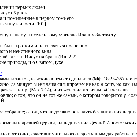
уплении первых людей
Иисуса Христа
ia и помещенные в первом томе его
ться шутливости [101]
отцу нашему и вселенскому учителю Иоанну Златоусту
т быть кротким и не гневаться поспешно
ного и неистинного вида
 «был зван Иисус на брак» (Ин. 2:2)
е природы, и о Святом Духе
ия
и талантов, взыскивавшем сто динариев (Мф. 18:23–35), и о том
 да минует Меня чаша сия; впрочем не как Я хочу, но как Ты» 
»… и пр. (Мф. 7:14), и изъяснение молитвы: «Отче наш»
лю; о том, что он не тот же самый, о котором говорится у Иоа
ИЙ
е собрание; о том, что не должно оставлять без внимания надп
ремени в древней церкви, на надписание Деяний Апостольских, и
о и что оно делает внимательного недоступным для рабства и с