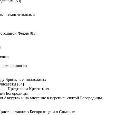
давшим [69]
мые сомнительными
тольной Фекле [81]
и
дении
прожорливости
у Spuria, т. е. подложных
лисаветы [84]
а — Предтечи и Крестителя
шей Богородицы
я Августа» и на внесение в перепись святой Богородицы
иста, а также о Богородице, и о Симеоне