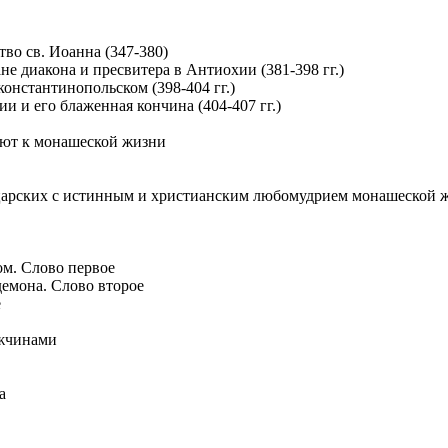
тво св. Иоанна (347-380)
не диакона и пресвитера в Антиохии (381-398 гг.)
 константинопольском (398-404 гг.)
ии и его блаженная кончина (404-407 гг.)
ают к монашеской жизни
 царских с истинным и христианским любомудрием монашеской 
м. Слово первое
демона. Слово второе
е
ужчинами
а