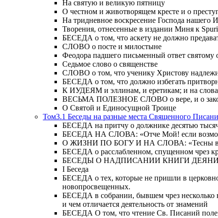
На святую и великую пятницу
О честном и животворящем кресте и о прест
На тридневное воскресение Господа нашего 
Творения, отнесенные в издании Миня к Spur
БЕСЕДА о том, что аскету не должно предава
СЛОВО о посте и милостыне
Феодора падшего письменный ответ святому 
Седьмое слово о священстве
СЛОВО о том, что ученику Христову надлежи
БЕСЕДА о том, что должно избегать притвор
К ИУДЕЯМ и эллинам, и еретикам; и на слова;
ВЕСЬМА ПОЛЕЗНОЕ СЛОВО о вере, и о закон
О Святой и Единосущной Троице
Том3.1 Беседы на разные места Священного Писан
БЕСЕДА на притчу о должнике десятью тысячам
БЕСЕДА НА СЛОВА: «Отче Мой! если возможно,
О ЖИЗНИ ПО БОГУ И НА СЛОВА: «Тесны врата
БЕСЕДА о расслабленном, спущенном чрез кров
БЕСЕДЫ О НАДПИСАНИИ КНИГИ ДЕЯН
Ι Беседа
БЕСЕДА о тех, которые не пришли в церковно
новопросвещенных.
БЕСЕДА в собрании, бывшем чрез несколько в
и чем отличается деятельность от знамений
БЕСЕДА О том, что чтение Св. Писаний полезн