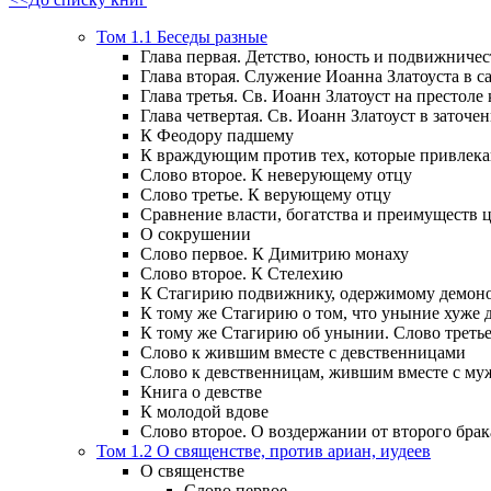
Том 1.1 Беседы разные
Глава первая. Детство, юность и подвижничес
Глава вторая. Служение Иоанна Златоуста в са
Глава третья. Св. Иоанн Златоуст на престоле
Глава четвертая. Св. Иоанн Златоуст в заточен
К Феодору падшему
К враждующим против тех, которые привлек
Слово второе. К неверующему отцу
Слово третье. К верующему отцу
Сравнение власти, богатства и преимуществ
О сокрушении
Слово первое. К Димитрию монаху
Слово второе. К Стелехию
К Стагирию подвижнику, одержимому демоно
К тому же Стагирию о том, что уныние хуже 
К тому же Стагирию об унынии. Слово треть
Слово к жившим вместе с девственницами
Слово к девственницам, жившим вместе с м
Книга о девстве
К молодой вдове
Слово второе. О воздержании от второго брак
Том 1.2 О священстве, против ариан, иудеев
О священстве
Слово первое