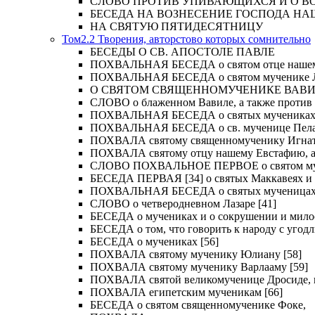
СЛОВО ПРОТИВ УПИВАЮЩИХСЯ И О ВОСКРЕС
БЕСЕДА НА ВОЗНЕСЕНИЕ ГОСПОДА НА
НА СВЯТУЮ ПЯТИДЕСЯТНИЦУ
Том2.2 Творения, авторстово которых сомнительно
БЕСЕДЫ О СВ. АПОСТОЛЕ ПАВЛЕ
ПОХВАЛЬНАЯ БЕСЕДА о святом отце нашем Ме
ПОХВАЛЬНАЯ БЕСЕДА о святом мученике Лу
О СВЯТОМ СВЯЩЕННОМУЧЕНИКЕ ВАВИЛ
СЛОВО о блаженном Вавиле, а также против 
ПОХВАЛЬНАЯ БЕСЕДА о святых мучениках Иу
ПОХВАЛЬНАЯ БЕСЕДА о св. мученице Пелаги
ПОХВАЛА святому священномученику Игнат
ПОХВАЛА святому отцу нашему Евстафию, ар
СЛОВО ПОХВАЛЬНОЕ ПЕРВОЕ о святом муче
БЕСЕДА ПЕРВАЯ [34] о святых Маккавеях и 
ПОХВАЛЬНАЯ БЕСЕДА о святых мученицах Ве
СЛОВО о четверодневном Лазаре [41]
БЕСЕДА о мучениках и о сокрушении и мило
БЕСЕДА о том, что говорить к народу с угод
БЕСЕДА о мучениках [56]
ПОХВАЛА святому мученику Юлиану [58]
ПОХВАЛА святому мученику Варлааму [59]
ПОХВАЛА святой великомученице Дросиде, и 
ПОХВАЛА египетским мученикам [66]
БЕСЕДА о святом священномученике Фоке,