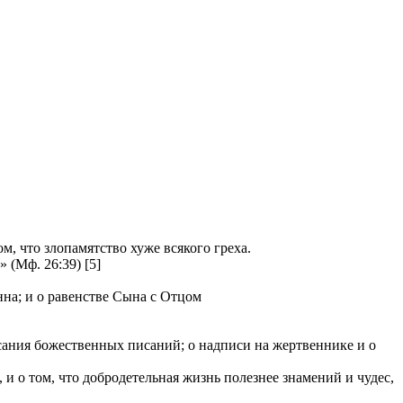
, что злопамятство хуже всякого греха.
(Мф. 26:39) [5]
нна; и о равенстве Сына с Отцом
исания божественных писаний; о надписи на жертвеннике и о
 о том, что добродетельная жизнь полезнее знамений и чудес,