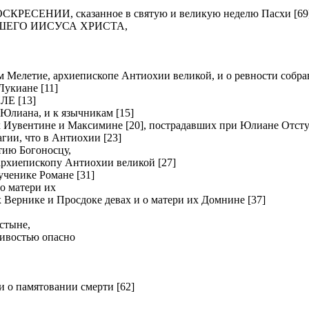
ЕНИИ, сказанное в святую и великую неделю Пасхи [69
ШЕГО ИИСУСА ХРИСТА,
летие, архиепископе Антиохии великой, и о ревности собрав
киане [11]
Е [13]
Юлиана, и к язычникам [15]
вентине и Максимине [20], пострадавших при Юлиане Отсту
и, что в Антиохии [23]
ию Богоносцу,
хиепископу Антиохии великой [27]
нике Романе [31]
о матери их
рнике и Просдоке девах и о матери их Домнине [37]
стыне,
ливостью опасно
о памятовании смерти [62]