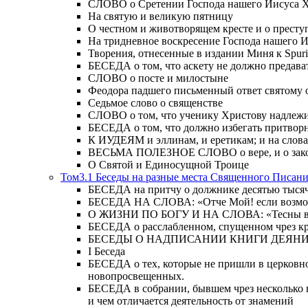
СЛОВО о Сретении Господа нашего Иисуса Хр
На святую и великую пятницу
О честном и животворящем кресте и о прест
На тридневное воскресение Господа нашего 
Творения, отнесенные в издании Миня к Spur
БЕСЕДА о том, что аскету не должно предава
СЛОВО о посте и милостыне
Феодора падшего письменный ответ святому 
Седьмое слово о священстве
СЛОВО о том, что ученику Христову надлежи
БЕСЕДА о том, что должно избегать притвор
К ИУДЕЯМ и эллинам, и еретикам; и на слова;
ВЕСЬМА ПОЛЕЗНОЕ СЛОВО о вере, и о закон
О Святой и Единосущной Троице
Том3.1 Беседы на разные места Священного Писан
БЕСЕДА на притчу о должнике десятью тысячам
БЕСЕДА НА СЛОВА: «Отче Мой! если возможно,
О ЖИЗНИ ПО БОГУ И НА СЛОВА: «Тесны врата
БЕСЕДА о расслабленном, спущенном чрез кров
БЕСЕДЫ О НАДПИСАНИИ КНИГИ ДЕЯН
Ι Беседа
БЕСЕДА о тех, которые не пришли в церковно
новопросвещенных.
БЕСЕДА в собрании, бывшем чрез несколько в
и чем отличается деятельность от знамений