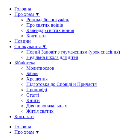
Головна
Про храм ▼
Розклад богослужінь
Про святих воїнів
Календар святих воїнів
Контакти
Новини
Спілкування ▼
Новий Заповіт з тлумаченням (урок спасіння)
Недільна школа для дітей
Бібліотека
Молитвослов
Біблія
Хрещення
Підготовка до Сповіді и Причастя
Проповіді
Статті
Книги
Для новоначальных
Житія святих
Контакти
Головна
Про храм ▼