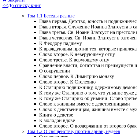
<<До списку книг
Том 1.1 Беседы разные
Глава первая. Детство, юность и подвижничес
Глава вторая. Служение Иоанна Златоуста в са
Глава третья. Св. Иоанн Златоуст на престоле
Глава четвертая. Св. Иоанн Златоуст в заточен
К Феодору падшему
К враждующим против тех, которые привлек
Слово второе. К неверующему отцу
Слово третье. К верующему отцу
Сравнение власти, богатства и преимуществ
О сокрушении
Слово первое. К Димитрию монаху
Слово второе. К Стелехию
К Стагирию подвижнику, одержимому демоно
К тому же Стагирию о том, что уныние хуже 
К тому же Стагирию об унынии. Слово треть
Слово к жившим вместе с девственницами
Слово к девственницам, жившим вместе с м
Книга о девстве
К молодой вдове
Слово второе. О воздержании от второго брак
Том 1.2 О священстве, против ариан, иудеев
О священстве