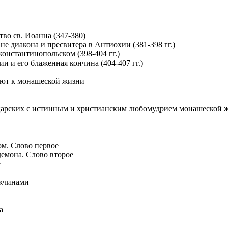
тво св. Иоанна (347-380)
не диакона и пресвитера в Антиохии (381-398 гг.)
 константинопольском (398-404 гг.)
ии и его блаженная кончина (404-407 гг.)
ают к монашеской жизни
 царских с истинным и христианским любомудрием монашеской 
м. Слово первое
демона. Слово второе
е
ужчинами
а