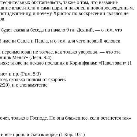
теснительных обстоятельств, также о том, что название
ешние властители и сами цари, и наконец к новопросвещенным.
 пятидесятницу, и почему Христос по воскресении являлся не
ов.
удет сказана беседа на начало 9 гл. Деяний, — о том, что
имени Савла и Павла, и о том, для чего первый человек
переименован не тотчас, как только уверовал, — что эта
нишь Меня?» (Деян. 9:4).
ях; также на начало послания к Коринфянам: «Павел зван» (1
е» и пр. (Рим. 5:3)
том, сколько пользы от скорбей.
:20), и о злопамятстве
чет, только в Господе. Но она блаженнее, если останется так»
и все прошли сквозь море» (1 Кор. 10:1)