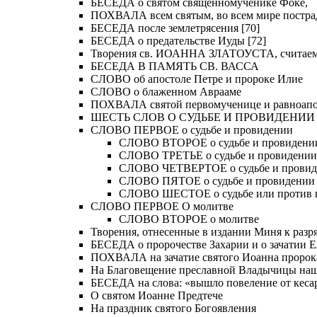
БЕСЕДА о святом священномученике Фоке,
ПОХВАЛА всем святым, во всем мире постра
БЕСЕДА после землетрясения [70]
БЕСЕДА о предательстве Иуды [72]
Творения св. ИОАННА ЗЛАТОУСТА, считае
БЕСЕДА В ПАМЯТЬ СВ. ВАССА
СЛОВО об апостоле Петре и пророке Илие
СЛОВО о блаженном Аврааме
ПОХВАЛА святой первомученице и равноапос
ШЕСТЬ СЛОВ О СУДЬБЕ И ПРОВИДЕНИИ
СЛОВО ПЕРВОЕ о судьбе и провидении
СЛОВО ВТОРОЕ о судьбе и провидени
СЛОВО ТРЕТЬЕ о судьбе и провидении
СЛОВО ЧЕТВЕРТОЕ о судьбе и прови
СЛОВО ПЯТОЕ о судьбе и провидении
СЛОВО ШЕСТОЕ о судьбе или против 
СЛОВО ПЕРВОЕ О молитве
СЛОВО ВТОРОЕ о молитве
Творения, отнесенные в издании Миня к разряд
БЕСЕДА о пророчестве Захарии и о зачатии Е
ПОХВАЛА на зачатие святого Иоанна пророк
На Благовещение преславной Владычицы на
БЕСЕДА на слова: «вышло повеление от кесар
О святом Иоанне Предтече
На праздник святого Богоявления