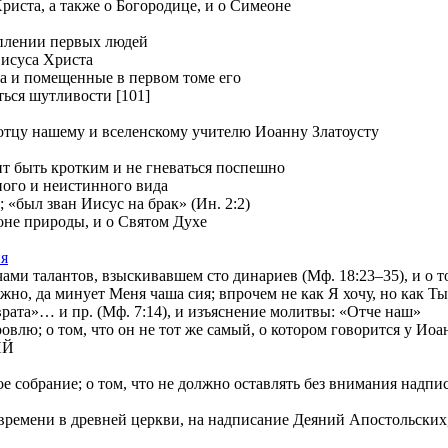
иста, а также о Богородице, и о Симеоне
уплении первых людей
Иисуса Христа
ia и помещенные в первом томе его
ться шутливости [101]
отцу нашему и вселенскому учителю Иоанну Златоусту
т быть кротким и не гневаться поспешно
ного и неистинного вида
 «был зван Иисус на брак» (Ин. 2:2)
е природы, и о Святом Духе
ия
и талантов, взыскивавшем сто динариев (Мф. 18:23–35), и о том
 да минует Меня чаша сия; впрочем не как Я хочу, но как Ты» 
»… и пр. (Мф. 7:14), и изъяснение молитвы: «Отче наш»
лю; о том, что он не тот же самый, о котором говорится у Иоа
ИЙ
е собрание; о том, что не должно оставлять без внимания надп
ремени в древней церкви, на надписание Деяний Апостольских, и