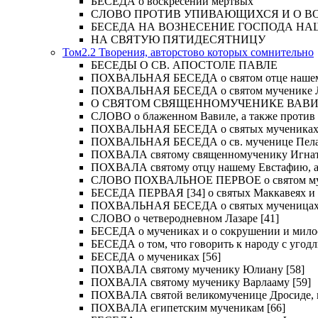
БЕСЕДА о воскресении мертвых
СЛОВО ПРОТИВ УПИВАЮЩИХСЯ И О ВОСКРЕС
БЕСЕДА НА ВОЗНЕСЕНИЕ ГОСПОДА НА
НА СВЯТУЮ ПЯТИДЕСЯТНИЦУ
Том2.2 Творения, авторстово которых сомнительно
БЕСЕДЫ О СВ. АПОСТОЛЕ ПАВЛЕ
ПОХВАЛЬНАЯ БЕСЕДА о святом отце нашем Ме
ПОХВАЛЬНАЯ БЕСЕДА о святом мученике Лу
О СВЯТОМ СВЯЩЕННОМУЧЕНИКЕ ВАВИЛ
СЛОВО о блаженном Вавиле, а также против 
ПОХВАЛЬНАЯ БЕСЕДА о святых мучениках Иу
ПОХВАЛЬНАЯ БЕСЕДА о св. мученице Пелаги
ПОХВАЛА святому священномученику Игнат
ПОХВАЛА святому отцу нашему Евстафию, ар
СЛОВО ПОХВАЛЬНОЕ ПЕРВОЕ о святом муче
БЕСЕДА ПЕРВАЯ [34] о святых Маккавеях и 
ПОХВАЛЬНАЯ БЕСЕДА о святых мученицах Ве
СЛОВО о четверодневном Лазаре [41]
БЕСЕДА о мучениках и о сокрушении и мило
БЕСЕДА о том, что говорить к народу с угод
БЕСЕДА о мучениках [56]
ПОХВАЛА святому мученику Юлиану [58]
ПОХВАЛА святому мученику Варлааму [59]
ПОХВАЛА святой великомученице Дросиде, и 
ПОХВАЛА египетским мученикам [66]