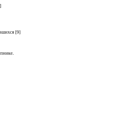
]
шихся [9]
пнике.