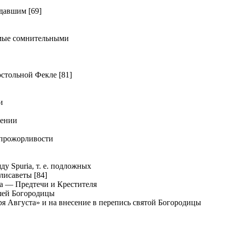
давшим [69]
мые сомнительными
тольной Фекле [81]
и
дении
прожорливости
у Spuria, т. е. подложных
лисаветы [84]
а — Предтечи и Крестителя
шей Богородицы
я Августа» и на внесение в перепись святой Богородицы