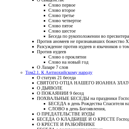
Слово первое
Слово второе
Слово третье
Слово четвертое
Слово пятое
Слово шестое
Беседа по рукоположении во пресвитера
Против аномеев не признававших божество Х
Разсуждение против иудеев и язычников о то
Против иудеев
Слово о проклятии
Слово на новый год
О Лазаре 7 слов
Том2.1. К Антиохийскому народу
О статуях 21 беседа
СВЯТОГО ОТЦА НАШЕГО ИОАННА ЗЛА
О ДЬЯВОЛЕ
О ПОКАЯНИИ 9 бесед
ПОХВАЛЬНЫЕ БЕСЕДЫ на праздники Господ
БЕСЕДА в день Рождества Спасителя н
СЛОВО в день Богоявления,
О ПРЕДАТЕЛЬСТВЕ ИУДЫ
БЕСЕДА О КЛАДБИЩЕ И О КРЕСТЕ Господа и 
О КРЕСТЕ И РАЗБОЙНИКЕ