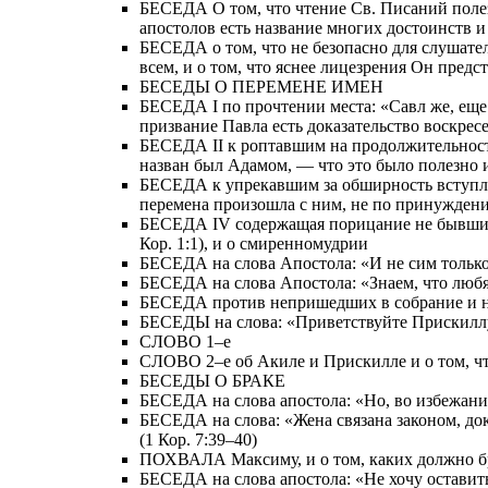
БЕСЕДА О том, что чтение Св. Писаний полезн
апостолов есть название многих достоинств 
БЕСЕДА о том, что не безопасно для слушател
всем, и о том, что яснее лицезрения Он пред
БЕСЕДЫ О ПЕРЕМЕНЕ ИМЕН
БЕСЕДА I по прочтении места: «Савл же, еще д
призвание Павла есть доказательство воскрес
БЕСЕДА II к роптавшим на продолжительность
назван был Адамом, — что это было полезно 
БЕСЕДА к упрекавшим за обширность вступлени
перемена произошла с ним, не по принуждению
БЕСЕДА IV содержащая порицание не бывших в
Кор. 1:1), и о смиренномудрии
БЕСЕДА на слова Апостола: «И не сим только, 
БЕСЕДА на слова Апостола: «Знаем, что любящи
БЕСЕДА против непришедших в собрание и на с
БЕСЕДЫ на слова: «Приветствуйте Прискиллу 
СЛОВО 1–е
СЛОВО 2–е об Акиле и Прискилле и о том, ч
БЕСЕДЫ О БРАКЕ
БЕСЕДА на слова апостола: «Но, во избежание
БЕСЕДА на слова: «Жена связана законом, доко
(1 Кор. 7:39–40)
ПОХВАЛА Максиму, и о том, каких должно б
БЕСЕДА на слова апостола: «Не хочу оставить 