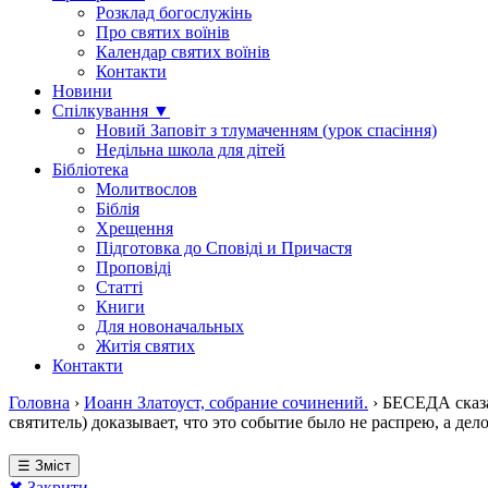
Розклад богослужінь
Про святих воїнів
Календар святих воїнів
Контакти
Новини
Спілкування ▼
Новий Заповіт з тлумаченням (урок спасіння)
Недільна школа для дітей
Бібліотека
Молитвослов
Біблія
Хрещення
Підготовка до Сповіді и Причастя
Проповіді
Статті
Книги
Для новоначальных
Житія святих
Контакти
Головна
›
Иоанн Златоуст, собрание сочинений.
›
БЕСЕДА сказан
святитель) доказывает, что это событие было не распрею, а де
☰ Зміст
✖ Закрити