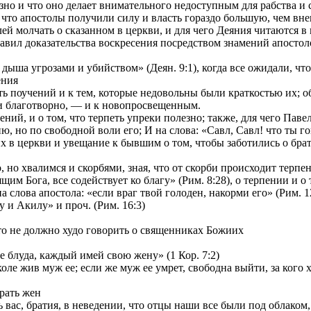
о и что оно делает внимательного недоступным для рабства и с
и что апостолы получили силу и власть гораздо большую, чем вн
ей молчать о сказанном в церкви, и для чего Деяния читаются в
ставил доказательства воскресения посредством знамений апостол
ыша угрозами и убийством» (Деян. 9:1), когда все ожидали, что б
ения
 поучений и к тем, которые недовольны были краткостью их; об 
и благотворно, — и к новопросвещенным.
й, и о том, что терпеть упреки полезно; также, для чего Павел 
, но по свободной воли его; И на слова: «Савл, Савл! что ты го
 церкви и увещание к бывшим о том, чтобы заботились о брати
но хвалимся и скорбями, зная, что от скорби происходит терпени
м Бога, все содействует ко благу» (Рим. 8:28), о терпении и о 
лова апостола: «если враг твой голоден, накорми его» (Рим. 12
и Акилу» и проч. (Рим. 16:3)
то не должно худо говорить о священниках Божиих
 блуда, каждый имей свою жену» (1 Кор. 7:2)
ле жив муж ее; если же муж ее умрет, свободна выйти, за кого хо
рать жен
вас, братия, в неведении, что отцы наши все были под облаком, 