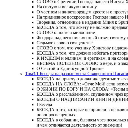
СЛОВО о Сретении Господа нашего Иисуса Хр
На святую и великую пятницу
О честном и животворящем кресте и о прест
На тридневное воскресение Господа нашего 
Творения, отнесенные в издании Миня к Spur
БЕСЕДА о том, что аскету не должно предава
СЛОВО о посте и милостыне
Феодора падшего письменный ответ святому 
Седьмое слово о священстве
СЛОВО о том, что ученику Христову надлежи
БЕСЕДА о том, что должно избегать притвор
К ИУДЕЯМ и эллинам, и еретикам; и на слова;
ВЕСЬМА ПОЛЕЗНОЕ СЛОВО о вере, и о закон
О Святой и Единосущной Троице
Том3.1 Беседы на разные места Священного Писан
БЕСЕДА на притчу о должнике десятью тысячам
БЕСЕДА НА СЛОВА: «Отче Мой! если возможно,
О ЖИЗНИ ПО БОГУ И НА СЛОВА: «Тесны врата
БЕСЕДА о расслабленном, спущенном чрез кров
БЕСЕДЫ О НАДПИСАНИИ КНИГИ ДЕЯН
Ι Беседа
БЕСЕДА о тех, которые не пришли в церковно
новопросвещенных.
БЕСЕДА в собрании, бывшем чрез несколько в
и чем отличается деятельность от знамений