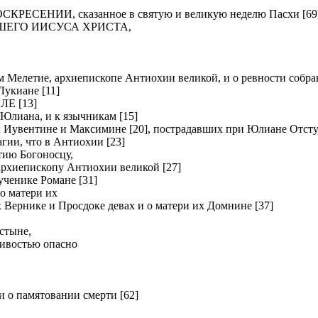
ЕНИИ, сказанное в святую и великую неделю Пасхи [69
ШЕГО ИИСУСА ХРИСТА,
летие, архиепископе Антиохии великой, и о ревности собрав
киане [11]
Е [13]
Юлиана, и к язычникам [15]
вентине и Максимине [20], пострадавших при Юлиане Отсту
и, что в Антиохии [23]
ию Богоносцу,
хиепископу Антиохии великой [27]
нике Романе [31]
о матери их
рнике и Просдоке девах и о матери их Домнине [37]
стыне,
ливостью опасно
о памятовании смерти [62]