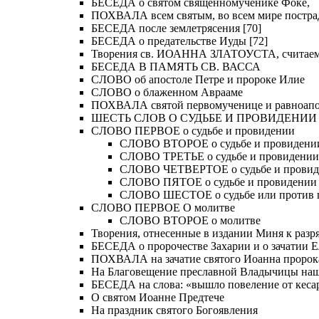
БЕСЕДА о святом священномученике Фоке,
ПОХВАЛА всем святым, во всем мире постра
БЕСЕДА после землетрясения [70]
БЕСЕДА о предательстве Иуды [72]
Творения св. ИОАННА ЗЛАТОУСТА, считае
БЕСЕДА В ПАМЯТЬ СВ. ВАССА
СЛОВО об апостоле Петре и пророке Илие
СЛОВО о блаженном Аврааме
ПОХВАЛА святой первомученице и равноапос
ШЕСТЬ СЛОВ О СУДЬБЕ И ПРОВИДЕНИИ
СЛОВО ПЕРВОЕ о судьбе и провидении
СЛОВО ВТОРОЕ о судьбе и провидени
СЛОВО ТРЕТЬЕ о судьбе и провидении
СЛОВО ЧЕТВЕРТОЕ о судьбе и прови
СЛОВО ПЯТОЕ о судьбе и провидении
СЛОВО ШЕСТОЕ о судьбе или против 
СЛОВО ПЕРВОЕ О молитве
СЛОВО ВТОРОЕ о молитве
Творения, отнесенные в издании Миня к разряд
БЕСЕДА о пророчестве Захарии и о зачатии Е
ПОХВАЛА на зачатие святого Иоанна пророк
На Благовещение преславной Владычицы на
БЕСЕДА на слова: «вышло повеление от кесар
О святом Иоанне Предтече
На праздник святого Богоявления