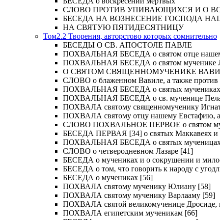
БЕСЕДА о воскресении мертвых
СЛОВО ПРОТИВ УПИВАЮЩИХСЯ И О ВОСКРЕС
БЕСЕДА НА ВОЗНЕСЕНИЕ ГОСПОДА НА
НА СВЯТУЮ ПЯТИДЕСЯТНИЦУ
Том2.2 Творения, авторстово которых сомнительно
БЕСЕДЫ О СВ. АПОСТОЛЕ ПАВЛЕ
ПОХВАЛЬНАЯ БЕСЕДА о святом отце нашем Ме
ПОХВАЛЬНАЯ БЕСЕДА о святом мученике Лу
О СВЯТОМ СВЯЩЕННОМУЧЕНИКЕ ВАВИЛ
СЛОВО о блаженном Вавиле, а также против 
ПОХВАЛЬНАЯ БЕСЕДА о святых мучениках Иу
ПОХВАЛЬНАЯ БЕСЕДА о св. мученице Пелаги
ПОХВАЛА святому священномученику Игнат
ПОХВАЛА святому отцу нашему Евстафию, ар
СЛОВО ПОХВАЛЬНОЕ ПЕРВОЕ о святом муче
БЕСЕДА ПЕРВАЯ [34] о святых Маккавеях и 
ПОХВАЛЬНАЯ БЕСЕДА о святых мученицах Ве
СЛОВО о четверодневном Лазаре [41]
БЕСЕДА о мучениках и о сокрушении и мило
БЕСЕДА о том, что говорить к народу с угод
БЕСЕДА о мучениках [56]
ПОХВАЛА святому мученику Юлиану [58]
ПОХВАЛА святому мученику Варлааму [59]
ПОХВАЛА святой великомученице Дросиде, и 
ПОХВАЛА египетским мученикам [66]