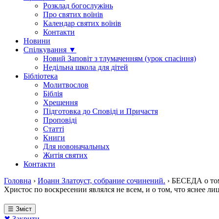
Розклад богослужінь
Про святих воїнів
Календар святих воїнів
Контакти
Новини
Спілкування ▼
Новий Заповіт з тлумаченням (урок спасіння)
Недільна школа для дітей
Бібліотека
Молитвослов
Біблія
Хрещення
Підготовка до Сповіді и Причастя
Проповіді
Статті
Книги
Для новоначальных
Житія святих
Контакти
Головна
›
Иоанн Златоуст, собрание сочинений.
›
БЕСЕДА о том,
Христос по воскресении являлся не всем, и о том, что яснее л
☰ Зміст
✖ Закрити