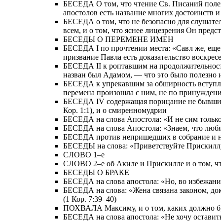
БЕСЕДА О том, что чтение Св. Писаний полезн
апостолов есть название многих достоинств 
БЕСЕДА о том, что не безопасно для слушател
всем, и о том, что яснее лицезрения Он пред
БЕСЕДЫ О ПЕРЕМЕНЕ ИМЕН
БЕСЕДА I по прочтении места: «Савл же, еще д
призвание Павла есть доказательство воскрес
БЕСЕДА II к роптавшим на продолжительность
назван был Адамом, — что это было полезно 
БЕСЕДА к упрекавшим за обширность вступлени
перемена произошла с ним, не по принуждению
БЕСЕДА IV содержащая порицание не бывших в
Кор. 1:1), и о смиренномудрии
БЕСЕДА на слова Апостола: «И не сим только, 
БЕСЕДА на слова Апостола: «Знаем, что любящи
БЕСЕДА против непришедших в собрание и на с
БЕСЕДЫ на слова: «Приветствуйте Прискиллу 
СЛОВО 1–е
СЛОВО 2–е об Акиле и Прискилле и о том, ч
БЕСЕДЫ О БРАКЕ
БЕСЕДА на слова апостола: «Но, во избежание
БЕСЕДА на слова: «Жена связана законом, доко
(1 Кор. 7:39–40)
ПОХВАЛА Максиму, и о том, каких должно б
БЕСЕДА на слова апостола: «Не хочу оставить 