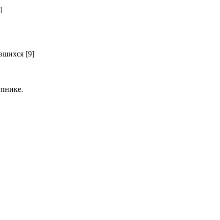
]
шихся [9]
пнике.