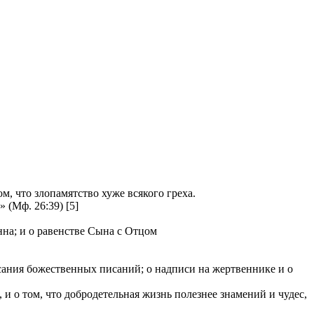
, что злопамятство хуже всякого греха.
(Мф. 26:39) [5]
нна; и о равенстве Сына с Отцом
исания божественных писаний; о надписи на жертвеннике и о
 о том, что добродетельная жизнь полезнее знамений и чудес,