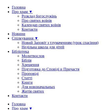
Головна
Про храм ▼
Розклад богослужінь
Про святих воїнів
Календар святих воїнів
Контакти
Новини
Спілкування ▼
Новий Заповіт з тлумаченням (урок спасіння)
Недільна школа для дітей
Бібліотека
Молитвослов
Біблія
Хрещення
Підготовка до Сповіді и Причастя
Проповіді
Статті
Книги
Для новоначальных
Житія святих
Контакти
Головна
Про храм ▼