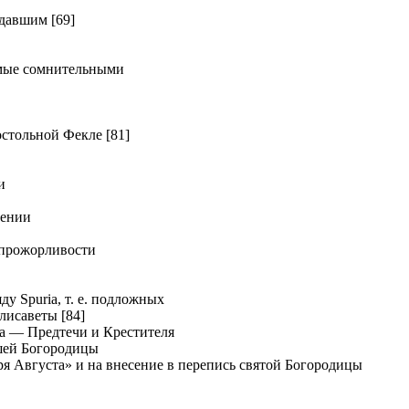
давшим [69]
мые сомнительными
тольной Фекле [81]
и
дении
прожорливости
у Spuria, т. е. подложных
лисаветы [84]
а — Предтечи и Крестителя
шей Богородицы
я Августа» и на внесение в перепись святой Богородицы