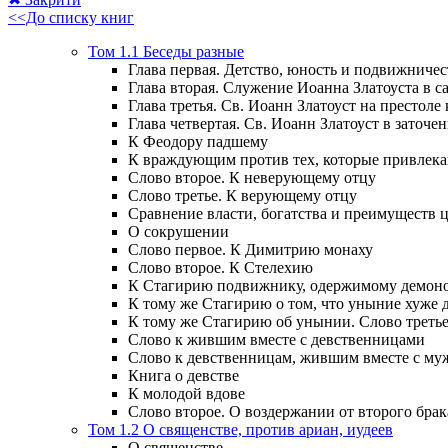
<<До списку книг
Том 1.1 Беседы разные
Глава первая. Детство, юность и подвижничес
Глава вторая. Служение Иоанна Златоуста в са
Глава третья. Св. Иоанн Златоуст на престоле
Глава четвертая. Св. Иоанн Златоуст в заточен
К Феодору падшему
К враждующим против тех, которые привлек
Слово второе. К неверующему отцу
Слово третье. К верующему отцу
Сравнение власти, богатства и преимуществ
О сокрушении
Слово первое. К Димитрию монаху
Слово второе. К Стелехию
К Стагирию подвижнику, одержимому демоно
К тому же Стагирию о том, что уныние хуже 
К тому же Стагирию об унынии. Слово треть
Слово к жившим вместе с девственницами
Слово к девственницам, жившим вместе с м
Книга о девстве
К молодой вдове
Слово второе. О воздержании от второго брак
Том 1.2 О священстве, против ариан, иудеев
О священстве