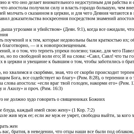
о и что оно делает внимательного недоступным для рабства и с
и что апостолы получили силу и власть гораздо большую, чем вн
ей молчать о сказанном в церкви, и для чего Деяния читаются в
ставил доказательства воскресения посредством знамений апостол
ыша угрозами и убийством» (Деян. 9:1), когда все ожидали, что б
ения
 поучений и к тем, которые недовольны были краткостью их; об 
и благотворно, — и к новопросвещенным.
й, и о том, что терпеть упреки полезно; также, для чего Павел 
, но по свободной воли его; И на слова: «Савл, Савл! что ты го
 церкви и увещание к бывшим о том, чтобы заботились о брати
но хвалимся и скорбями, зная, что от скорби происходит терпени
м Бога, все содействует ко благу» (Рим. 8:28), о терпении и о 
лова апостола: «если враг твой голоден, накорми его» (Рим. 12
и Акилу» и проч. (Рим. 16:3)
то не должно худо говорить о священниках Божиих
 блуда, каждый имей свою жену» (1 Кор. 7:2)
ле жив муж ее; если же муж ее умрет, свободна выйти, за кого хо
рать жен
вас, братия, в неведении, что отцы наши все были под облаком, 