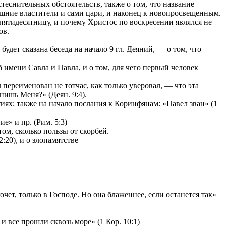
теснительных обстоятельств, также о том, что название
ешние властители и сами цари, и наконец к новопросвещенным.
 пятидесятницу, и почему Христос по воскресении являлся не
ов.
удет сказана беседа на начало 9 гл. Деяний, — о том, что
имени Савла и Павла, и о том, для чего первый человек
переименован не тотчас, как только уверовал, — что эта
нишь Меня?» (Деян. 9:4).
ях; также на начало послания к Коринфянам: «Павел зван» (1
е» и пр. (Рим. 5:3)
том, сколько пользы от скорбей.
:20), и о злопамятстве
чет, только в Господе. Но она блаженнее, если останется так»
и все прошли сквозь море» (1 Кор. 10:1)