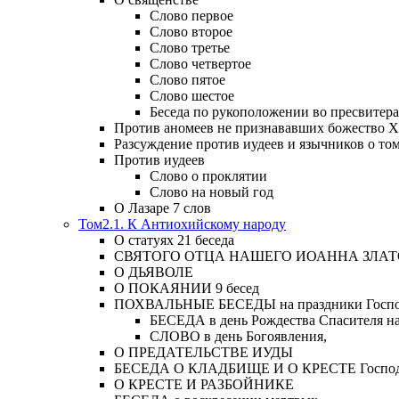
Слово первое
Слово второе
Слово третье
Слово четвертое
Слово пятое
Слово шестое
Беседа по рукоположении во пресвитера
Против аномеев не признававших божество Х
Разсуждение против иудеев и язычников о то
Против иудеев
Слово о проклятии
Слово на новый год
О Лазаре 7 слов
Том2.1. К Антиохийскому народу
О статуях 21 беседа
СВЯТОГО ОТЦА НАШЕГО ИОАННА ЗЛА
О ДЬЯВОЛЕ
О ПОКАЯНИИ 9 бесед
ПОХВАЛЬНЫЕ БЕСЕДЫ на праздники Господ
БЕСЕДА в день Рождества Спасителя н
СЛОВО в день Богоявления,
О ПРЕДАТЕЛЬСТВЕ ИУДЫ
БЕСЕДА О КЛАДБИЩЕ И О КРЕСТЕ Господа и 
О КРЕСТЕ И РАЗБОЙНИКЕ