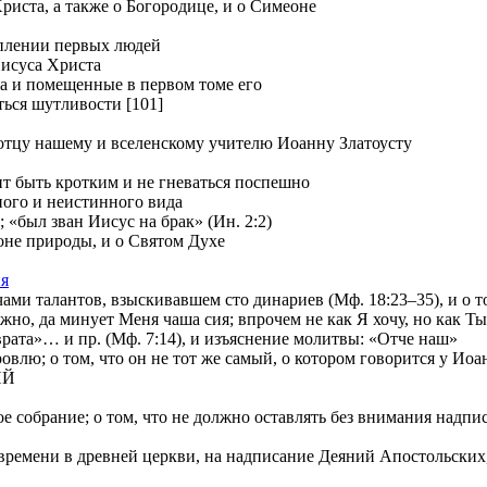
иста, а также о Богородице, и о Симеоне
уплении первых людей
Иисуса Христа
ia и помещенные в первом томе его
ться шутливости [101]
отцу нашему и вселенскому учителю Иоанну Златоусту
т быть кротким и не гневаться поспешно
ного и неистинного вида
 «был зван Иисус на брак» (Ин. 2:2)
е природы, и о Святом Духе
ия
и талантов, взыскивавшем сто динариев (Мф. 18:23–35), и о том
 да минует Меня чаша сия; впрочем не как Я хочу, но как Ты» 
»… и пр. (Мф. 7:14), и изъяснение молитвы: «Отче наш»
лю; о том, что он не тот же самый, о котором говорится у Иоа
ИЙ
е собрание; о том, что не должно оставлять без внимания надп
ремени в древней церкви, на надписание Деяний Апостольских, и