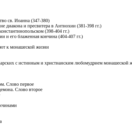
тво св. Иоанна (347-380)
не диакона и пресвитера в Антиохии (381-398 гг.)
 константинопольском (398-404 гг.)
ии и его блаженная кончина (404-407 гг.)
ают к монашеской жизни
 царских с истинным и христианским любомудрием монашеской 
м. Слово первое
демона. Слово второе
е
ужчинами
а