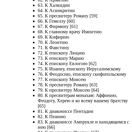
63. К Халкидии
64. К Асинкритии
65. К пресвитеру Роману [59]
66. К Гемеллу [60]
67. К Фирмину [61]
68. К главному врачу Имнитию
69. К Кифирию
70. К Леонтию
71. К Фавстину
72. К епископу Люцию
73. К епископу Марию
74. К епископу Евлогию [62]
75. К Иоанну, епископу Иерусалимскому
76. К Феодосию, епископу скифопольскому
77. К епископу Моисею
78. К пресвитеру Роману [63]
79. К пресвитеру Моисею [64]
80. К пресвитерам монахам: Аффонию,
Феодоту, Херею и ко всему вашему братству
[65]
81. К диакониссе Пентадии
82. К Пеанию
83. К диакониссе Ампрукле и находящимся с
нею [66]