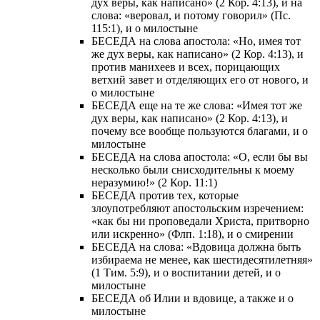
дух веры, как написано» (2 Кор. 4:13), и на
слова: «веровал, и потому говорил» (Пс.
115:1), и о милостыне
БЕСЕДА на слова апостола: «Но, имея тот
же дух веры, как написано» (2 Кор. 4:13), и
против манихеев и всех, порицающих
ветхий завет и отделяющих его от нового, и
о милостыне
БЕСЕДА еще на те же слова: «Имея тот же
дух веры, как написано» (2 Кор. 4:13), и
почему все вообще пользуются благами, и о
милостыне
БЕСЕДА на слова апостола: «О, если бы вы
несколько были снисходительны к моему
неразумию!» (2 Кор. 11:1)
БЕСЕДА против тех, которые
злоупотребляют апостольским изречением:
«как бы ни проповедали Христа, притворно
или искренно» (Флп. 1:18), и о смирении
БЕСЕДА на слова: «Вдовица должна быть
избираема не менее, как шестидесятилетняя»
(1 Тим. 5:9), и о воспитании детей, и о
милостыне
БЕСЕДА об Илии и вдовице, а также и о
милостыне