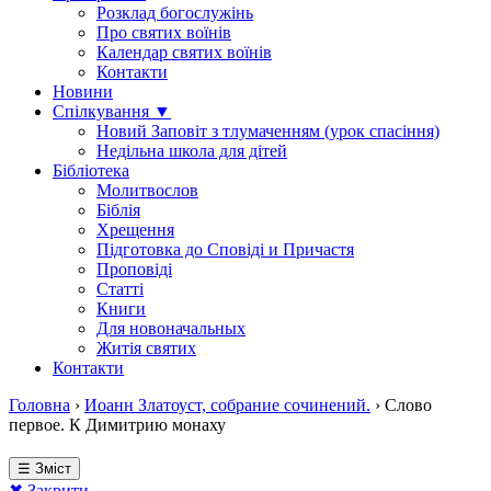
Розклад богослужінь
Про святих воїнів
Календар святих воїнів
Контакти
Новини
Спілкування ▼
Новий Заповіт з тлумаченням (урок спасіння)
Недільна школа для дітей
Бібліотека
Молитвослов
Біблія
Хрещення
Підготовка до Сповіді и Причастя
Проповіді
Статті
Книги
Для новоначальных
Житія святих
Контакти
Головна
›
Иоанн Златоуст, собрание сочинений.
›
Слово
первое. К Димитрию монаху
☰ Зміст
✖ Закрити