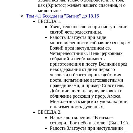
как (Христос) желает нашего спасения, и о
милостыне
Том 4.1 Беседы на "Бытие" до 18.16
БЕСЕДА 1.
Увещательное слово при наступлении
святой четыредесятницы.
Радость Златоуста при виде
многочисленности собравшихся в храм
Божий пред наступлением св.
Четыредесятницы. Цель церковных
собраний и необходимость
приготовления к посту. Великий вред
невоздержания от дней первого
человека и благотворные действия
поста, испытанные ветхозаветными
праведниками, и пример Спасителя.
Действие поста на душу человека и
обличение роскоши у прор. Амоса.
Мимолетность мирских удовольствий
и неизменность духовных.
БЕСЕДА 2.
На начало творения: “В начале
сотворил Бог небо и землю” (Быт. 1:1).
Радость Златоуста при наступлении