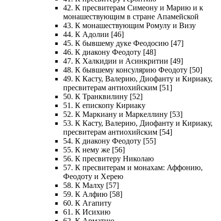
42. К пресвитерам Симеону и Марию и к
монашествующим в стране Апамейской
43. К монашествующим Ромулу и Визу
44. К Адолии [46]
45. К бывшему дуке Феодосию [47]
46. К диакону Феодоту [48]
47. К Халкидии и Асинкритии [49]
48. К бывшему консулярию Феодоту [50]
49. К Касту, Валерию, Диофанту и Кириаку,
пресвитерам антиохийским [51]
50. К Транквилину [52]
51. К епископу Кириаку
52. К Маркиану и Маркеллину [53]
53. К Касту, Валерию, Диофанту и Кириаку,
пресвитерам антиохийским [54]
54. К диакону Феодоту [55]
55. К нему же [56]
56. К пресвитеру Николаю
57. К пресвитерам и монахам: Аффонию,
Феодоту и Херею
58. К Малху [57]
59. К Алфию [58]
60. К Агапиту
61. К Исихию
62. К Арматию