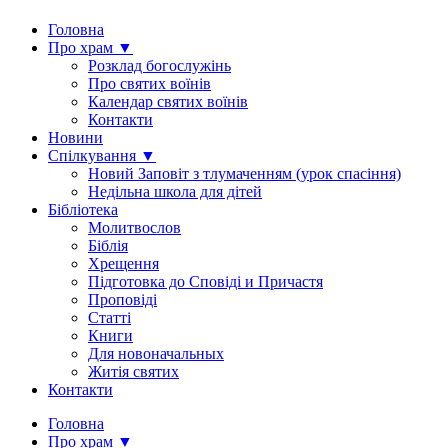
Головна
Про храм ▼
Розклад богослужінь
Про святих воїнів
Календар святих воїнів
Контакти
Новини
Спілкування ▼
Новий Заповіт з тлумаченням (урок спасіння)
Недільна школа для дітей
Бібліотека
Молитвослов
Біблія
Хрещення
Підготовка до Сповіді и Причастя
Проповіді
Статті
Книги
Для новоначальных
Житія святих
Контакти
Головна
Про храм ▼