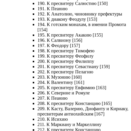
190. К пресвитеру Салюстию [150]
191. К Пеанию
192. К Анатолию, чиновнику префектуры
193. К диакону Феодулу [153]
194. К готским монахам, в имении Промота
[154]
195. К пресвитеру Акакию [155]
196. К Салвиону [156]
197. К Феодору [157]
198. К пресвитеру Тимофею
199. К пресвитеру Феофилу
200. К пресвитеру Филиппу
201. К пресвитеру Севастиану [159]
202. К пресвитеру Пелагию
203. К Музонию [160]
204. К Валентину [161]
205. К пресвитеру Евфимию [163]
206. К Северине и Ромуле
207. К Пеанию
208. К пресвитеру Констанцию [165]
209. К Касту, Валерию, Диофанту и Кириаку,
пресвитерам антиохийским [167]
210. К Исихию
211. К Маркиану и Маркеллину
212. К пресвитеру Констанцию