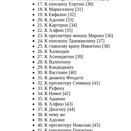
17. К епископу Еортию [30]
18. К Маркеллину [31]
19. К Евфалии [32]
20. К Адолии [33]
21. К Картерии [34]
22. К Алфию [35]
23. К пресвитеру монаху Марону [36]
24. К епископу Транквилину [37]
25. К главному врачу Имнитию [38]
26. К Халкидии
27. К Асинкритии [39]
28. К Валентину
29. К Кандидиану
30. К Вассиане [40]
31. К диакону Феодоту
32. К пресвитеру Симмаху [41]
33. К Руфину
34. К Намее [42]
35. К Аравию
36. К Алфию [43]
37. К Диогену [44]
38. К нему же
39. К Адолии
40. К пресвитеру Николаю [45]
41. К пресвитеру Геронтию