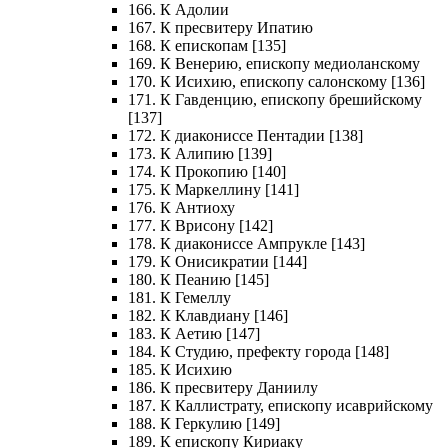
166. К Адолии
167. К пресвитеру Ипатию
168. К епископам [135]
169. К Венерию, епископу медиоланскому
170. К Исихию, епископу салонскому [136]
171. К Гавденцию, епископу брешийскому
[137]
172. К диакониссе Пентадии [138]
173. К Алипию [139]
174. К Прокопию [140]
175. К Маркеллину [141]
176. К Антиоху
177. К Врисону [142]
178. К диакониссе Ампрукле [143]
179. К Онисикратии [144]
180. К Пеанию [145]
181. К Гемеллу
182. К Клавдиану [146]
183. К Аетию [147]
184. К Студию, префекту города [148]
185. К Исихию
186. К пресвитеру Даниилу
187. К Каллистрату, епископу исаврийскому
188. К Геркулию [149]
189. К епископу Кириаку