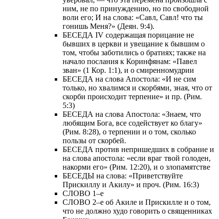
ним, не по принуждению, но по свободной
воли его; И на слова: «Савл, Савл! что ты
гонишь Меня?» (Деян. 9:4).
БЕСЕДА IV содержащая порицание не
бывших в церкви и увещание к бывшим о
том, чтобы заботились о братиях; также на
начало послания к Коринфянам: «Павел
зван» (1 Кор. 1:1), и о смиренномудрии
БЕСЕДА на слова Апостола: «И не сим
только, но хвалимся и скорбями, зная, что от
скорби происходит терпение» и пр. (Рим.
5:3)
БЕСЕДА на слова Апостола: «Знаем, что
любящим Бога, все содействует ко благу»
(Рим. 8:28), о терпении и о том, сколько
пользы от скорбей.
БЕСЕДА против непришедших в собрание и
на слова апостола: «если враг твой голоден,
накорми его» (Рим. 12:20), и о злопамятстве
БЕСЕДЫ на слова: «Приветствуйте
Прискиллу и Акилу» и проч. (Рим. 16:3)
СЛОВО 1–е
СЛОВО 2–е об Акиле и Прискилле и о том,
что не должно худо говорить о священниках