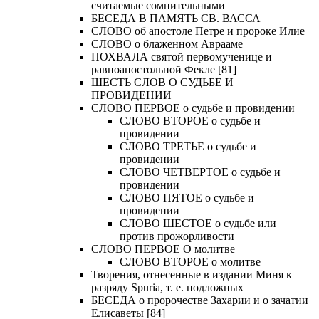
считаемые сомнительными
БЕСЕДА В ПАМЯТЬ СВ. ВАССА
СЛОВО об апостоле Петре и пророке Илие
СЛОВО о блаженном Аврааме
ПОХВАЛА святой первомученице и
равноапостольной Фекле [81]
ШЕСТЬ СЛОВ О СУДЬБЕ И
ПРОВИДЕНИИ
СЛОВО ПЕРВОЕ о судьбе и провидении
СЛОВО ВТОРОЕ о судьбе и
провидении
СЛОВО ТРЕТЬЕ о судьбе и
провидении
СЛОВО ЧЕТВЕРТОЕ о судьбе и
провидении
СЛОВО ПЯТОЕ о судьбе и
провидении
СЛОВО ШЕСТОЕ о судьбе или
против прожорливости
СЛОВО ПЕРВОЕ О молитве
СЛОВО ВТОРОЕ о молитве
Творения, отнесенные в издании Миня к
разряду Spuria, т. е. подложных
БЕСЕДА о пророчестве Захарии и о зачатии
Елисаветы [84]