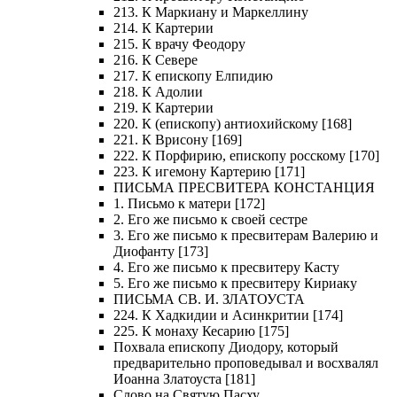
213. К Маркиану и Маркеллину
214. К Картерии
215. К врачу Феодору
216. К Севере
217. К епископу Елпидию
218. К Адолии
219. К Картерии
220. К (епископу) антиохийскому [168]
221. К Врисону [169]
222. К Порфирию, епископу росскому [170]
223. К игемону Картерию [171]
ПИСЬМА ПРЕСВИТЕРА КОНСТАНЦИЯ
1. Письмо к матери [172]
2. Его же письмо к своей сестре
3. Его же письмо к пресвитерам Валерию и
Диофанту [173]
4. Его же письмо к пресвитеру Касту
5. Его же письмо к пресвитеру Кириаку
ПИСЬМА СВ. И. ЗЛАТОУСТА
224. К Хадкидии и Асинкритии [174]
225. К монаху Кесарию [175]
Похвала епископу Диодору, который
предварительно проповедывал и восхвалял
Иоанна Златоуста [181]
Слово на Святую Пасху