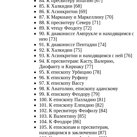
84. К пресвитеру Ипатию [67]
85. К Халкидии [68]
86. К Асинкритии [69]
87. К Маркиану и Маркеллину [70]
88. К пресвитеру Северу [71]
89. К чтецу Феодоту [72]
90. К диакониссе Ампрукле и находящимся с
нею [73]
91. К диакониссе Пентадии [74]
92. К Халкидии [75]
93. К Асинкритии и находящимся с ней [76]
94. К пресвитерам: Касту, Валерию,
Диофанту и Кириаку [77]
95. К епископу Урбицию [78]
96. К епископу Руфину
97. К епископу Вассу
98. К Анатолию, епископу аданскому
99. К епископу Феодору [79]
100. К епископу Палладию [81]
101. К епископу Елпидию [82]
102. К пресвитеру Феофилу [84]
103. К Валентину [85]
104. К Феодоре [86]
105. К епископам и пресвитерам,
находящимся в заключении [87]