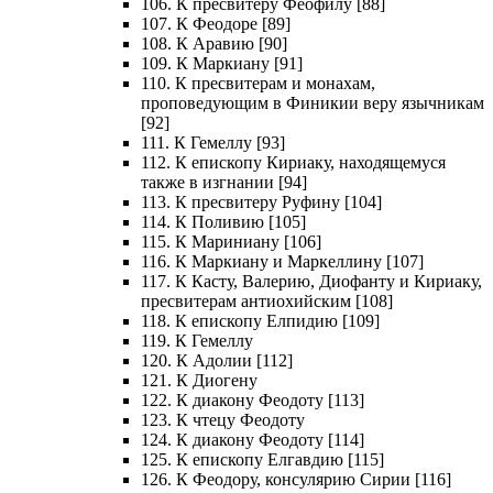
106. К пресвитеру Феофилу [88]
107. К Феодоре [89]
108. К Аравию [90]
109. К Маркиану [91]
110. К пресвитерам и монахам,
проповедующим в Финикии веру язычникам
[92]
111. К Гемеллу [93]
112. К епископу Кириаку, находящемуся
также в изгнании [94]
113. К пресвитеру Руфину [104]
114. К Поливию [105]
115. К Мариниану [106]
116. К Маркиану и Маркеллину [107]
117. К Касту, Валерию, Диофанту и Кириаку,
пресвитерам антиохийским [108]
118. К епископу Елпидию [109]
119. К Гемеллу
120. К Адолии [112]
121. К Диогену
122. К диакону Феодоту [113]
123. К чтецу Феодоту
124. К диакону Феодоту [114]
125. К епископу Елгавдию [115]
126. К Феодору, консулярию Сирии [116]