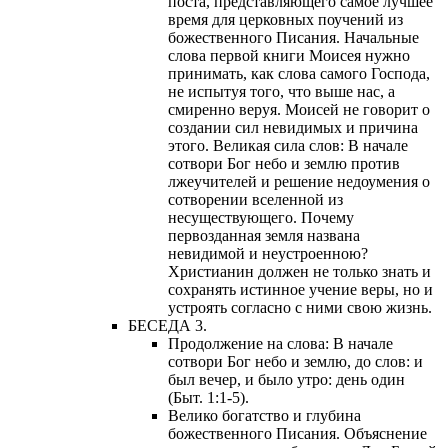
поста, представляющего самое лучшее
время для церковных поучений из
божественного Писания. Начальные
слова первой книги Моисея нужно
принимать, как слова самого Господа,
не испытуя того, что выше нас, а
смиренно веруя. Моисей не говорит о
создании сил невидимых и причина
этого. Великая сила слов: В начале
сотвори Бог небо и землю против
лжеучителей и решение недоумения о
сотворении вселенной из
несуществующего. Почему
первозданная земля названа
невидимой и неустроенною?
Христианин должен не только знать и
сохранять истинное учение веры, но и
устроять согласно с ними свою жизнь.
БЕСЕДА 3.
Продолжение на слова: В начале
сотвори Бог небо и землю, до слов: и
был вечер, и было утро: день один
(Быт. 1:1-5).
Велико богатство и глубина
божественного Писания. Объяснение