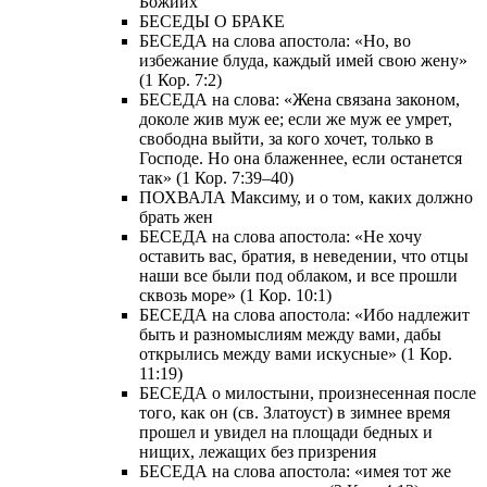
Божиих
БЕСЕДЫ О БРАКЕ
БЕСЕДА на слова апостола: «Но, во
избежание блуда, каждый имей свою жену»
(1 Кор. 7:2)
БЕСЕДА на слова: «Жена связана законом,
доколе жив муж ее; если же муж ее умрет,
свободна выйти, за кого хочет, только в
Господе. Но она блаженнее, если останется
так» (1 Кор. 7:39–40)
ПОХВАЛА Максиму, и о том, каких должно
брать жен
БЕСЕДА на слова апостола: «Не хочу
оставить вас, братия, в неведении, что отцы
наши все были под облаком, и все прошли
сквозь море» (1 Кор. 10:1)
БЕСЕДА на слова апостола: «Ибо надлежит
быть и разномыслиям между вами, дабы
открылись между вами искусные» (1 Кор.
11:19)
БЕСЕДА о милостыни, произнесенная после
того, как он (св. Златоуст) в зимнее время
прошел и увидел на площади бедных и
нищих, лежащих без призрения
БЕСЕДА на слова апостола: «имея тот же