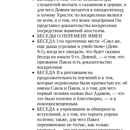
слушателей молчать о сказанном в церкви, и
для чего Деяния читаются в пятидесятницу,
и почему Христос по воскресении являлся
не всем, и о том, что яснее лицезрения Он
представил доказательства воскресения
посредством знамений апостолов.
БЕСЕДЫ О ПЕРЕМЕНЕ ИМЕН
БЕСЕДА I по прочтении места: «Савл же,
еще дыша угрозами и убийством» (Деян.
9:1), когда все ожидали, что будет сказана
беседа на начало 9 гл. Деяний, — о том, что
призвание Павла есть доказательство
воскресения
БЕСЕДА II к роптавшим на
продолжительность поучений и к тем,
которые недовольны были краткостью их; об
имени Савла и Павла, и о том, для чего
первый человек назван был Адамом, — что
это было полезно и благотворно, — и к
новопросвещенным.
БЕСЕДА к упрекавшим за обширность
вступлений, и о том, что терпеть упреки
полезно; также, для чего Павел
переименован не тотчас, как только
уверовал, — что эта перемена произошла с