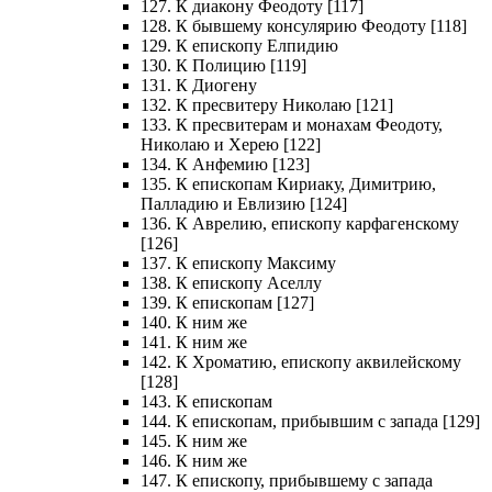
127. К диакону Феодоту [117]
128. К бывшему консулярию Феодоту [118]
129. К епископу Елпидию
130. К Полицию [119]
131. К Диогену
132. К пресвитеру Николаю [121]
133. К пресвитерам и монахам Феодоту,
Николаю и Херею [122]
134. К Анфемию [123]
135. К епископам Кириаку, Димитрию,
Палладию и Евлизию [124]
136. К Аврелию, епископу карфагенскому
[126]
137. К епископу Максиму
138. К епископу Аселлу
139. К епископам [127]
140. К ним же
141. К ним же
142. К Хроматию, епископу аквилейскому
[128]
143. К епископам
144. К епископам, прибывшим с запада [129]
145. К ним же
146. К ним же
147. К епископу, прибывшему с запада