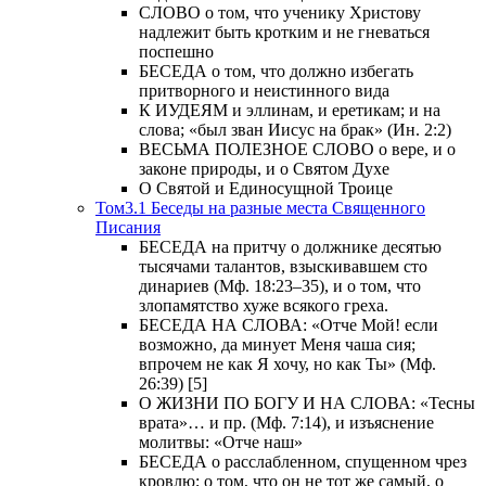
СЛОВО о том, что ученику Христову
надлежит быть кротким и не гневаться
поспешно
БЕСЕДА о том, что должно избегать
притворного и неистинного вида
К ИУДЕЯМ и эллинам, и еретикам; и на
слова; «был зван Иисус на брак» (Ин. 2:2)
ВЕСЬМА ПОЛЕЗНОЕ СЛОВО о вере, и о
законе природы, и о Святом Духе
О Святой и Единосущной Троице
Том3.1 Беседы на разные места Священного
Писания
БЕСЕДА на притчу о должнике десятью
тысячами талантов, взыскивавшем сто
динариев (Мф. 18:23–35), и о том, что
злопамятство хуже всякого греха.
БЕСЕДА НА СЛОВА: «Отче Мой! если
возможно, да минует Меня чаша сия;
впрочем не как Я хочу, но как Ты» (Мф.
26:39) [5]
О ЖИЗНИ ПО БОГУ И НА СЛОВА: «Тесны
врата»… и пр. (Мф. 7:14), и изъяснение
молитвы: «Отче наш»
БЕСЕДА о расслабленном, спущенном чрез
кровлю; о том, что он не тот же самый, о