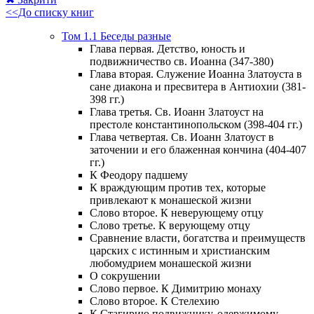
<<До списку книг
Том 1.1 Беседы разные
Глава первая. Детство, юность и
подвижничество св. Иоанна (347-380)
Глава вторая. Служение Иоанна Златоуста в
сане диакона и пресвитера в Антиохии (381-
398 гг.)
Глава третья. Св. Иоанн Златоуст на
престоле константинопольском (398-404 гг.)
Глава четвертая. Св. Иоанн Златоуст в
заточении и его блаженная кончина (404-407
гг.)
К Феодору падшему
К враждующим против тех, которые
привлекают к монашеской жизни
Слово второе. К неверующему отцу
Слово третье. К верующему отцу
Сравнение власти, богатства и преимуществ
царских с истинным и христианским
любомудрием монашеской жизни
О сокрушении
Слово первое. К Димитрию монаху
Слово второе. К Стелехию
К Стагирию подвижнику, одержимому