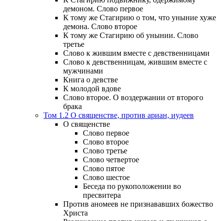
демоном. Слово первое
К тому же Стагирию о том, что уныние хуже
демона. Слово второе
К тому же Стагирию об унынии. Слово
третье
Слово к жившим вместе с девственницами
Слово к девственницам, жившим вместе с
мужчинами
Книга о девстве
К молодой вдове
Слово второе. О воздержании от второго
брака
Том 1.2 О священстве, против ариан, иудеев
О священстве
Слово первое
Слово второе
Слово третье
Слово четвертое
Слово пятое
Слово шестое
Беседа по рукоположении во
пресвитера
Против аномеев не признававших божество
Христа