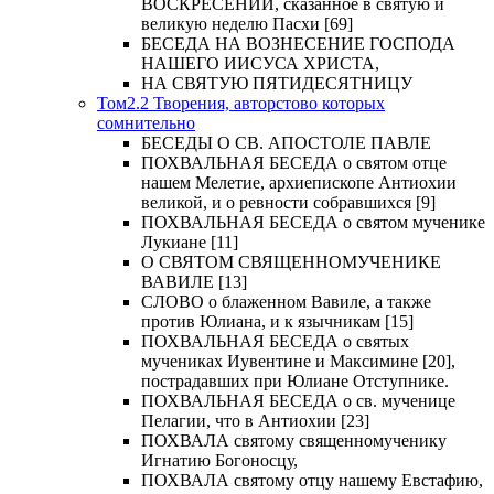
ВОСКРЕСЕНИИ, сказанное в святую и
великую неделю Пасхи [69]
БЕСЕДА НА ВОЗНЕСЕНИЕ ГОСПОДА
НАШЕГО ИИСУСА ХРИСТА,
НА СВЯТУЮ ПЯТИДЕСЯТНИЦУ
Том2.2 Творения, авторстово которых
сомнительно
БЕСЕДЫ О СВ. АПОСТОЛЕ ПАВЛЕ
ПОХВАЛЬНАЯ БЕСЕДА о святом отце
нашем Мелетие, архиепископе Антиохии
великой, и о ревности собравшихся [9]
ПОХВАЛЬНАЯ БЕСЕДА о святом мученике
Лукиане [11]
О СВЯТОМ СВЯЩЕННОМУЧЕНИКЕ
ВАВИЛЕ [13]
СЛОВО о блаженном Вавиле, а также
против Юлиана, и к язычникам [15]
ПОХВАЛЬНАЯ БЕСЕДА о святых
мучениках Иувентине и Максимине [20],
пострадавших при Юлиане Отступнике.
ПОХВАЛЬНАЯ БЕСЕДА о св. мученице
Пелагии, что в Антиохии [23]
ПОХВАЛА святому священномученику
Игнатию Богоносцу,
ПОХВАЛА святому отцу нашему Евстафию,