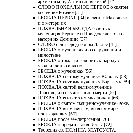
архиепископу Антиохии великой [27]
СЛОВО ПОХВАЛЬНОЕ ПЕРВОЕ о святом
мученике Романе [31]
БЕСЕДА ПЕРВАЯ [34] о святых Маккавеях
и о матери их
ПОХВАЛЬНАЯ БЕСЕДА о святых
мученицах Вернике и Просдоке девах и о
матери их Домнине [37]
СЛОВО о четверодневном Лазаре [41]
БЕСЕДА о мучениках и о сокрушении и
милостыне,
БЕСЕДА о том, что говорить к народу с
угодливостью опасно
БЕСЕДА о мучениках [56]
ПОХВАЛА святому мученику Юлиану [58]
ПОХВАЛА святому мученику Варлааму [59]
ПОХВАЛА святой великомученице
Дросиде, и о памятовании смерти [62]
ПОХВАЛА египетским мученикам [66]
БЕСЕДА о святом священномученике Фоке,
ПОХВАЛА всем святым, во всем мире
пострадавшим [69]
БЕСЕДА после землетрясения [70]
БЕСЕДА о предательстве Иуды [72]
Творения св. ИОАННА ЗЛАТОУСТА,