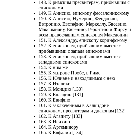
148. К римским пресвитерам, прибывшим с
епископами
149. К Анисию, епископу фессалоникскому
150. К Анисию, Нумерию, Феодосию,
Евтропию, Евстафию, Маркеллу, Бвсевию,
Максимиану, Евгению, Геронтию и Фирсу и
всем православным епископам Македонии
151. К Александру, епископу коринфскому
152. К епископам, прибывшим вместе с
прибывшими с запада епископами
153. К епископам, прибывшим вместе с
западными епископами
154. К ним же
155. К матроне Пробе, в Риме
156. К Юлиане и находящимся с нею
157. К Италике
158. К Монцию [130]
159. К Елладию [131]
160. К Евифию
161. К заключенным в Халкидоне
епископам, пресвитерам и диаконам [132]
162. К Агапиту [133]
163. К Исихию
164. К Артемидору
165. К Евфалии [134]