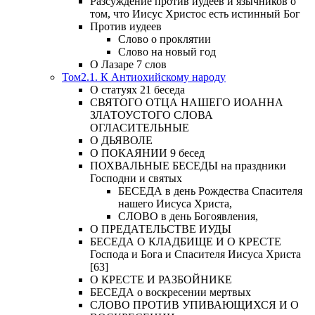
Разсуждение против иудеев и язычников о
том, что Иисус Христос есть истинный Бог
Против иудеев
Слово о проклятии
Слово на новый год
О Лазаре 7 слов
Том2.1. К Антиохийскому народу
О статуях 21 беседа
СВЯТОГО ОТЦА НАШЕГО ИОАННА
ЗЛАТОУСТОГО СЛОВА
ОГЛАСИТЕЛЬНЫЕ
О ДЬЯВОЛЕ
О ПОКАЯНИИ 9 бесед
ПОХВАЛЬНЫЕ БЕСЕДЫ на праздники
Господни и святых
БЕСЕДА в день Рождества Спасителя
нашего Иисуса Христа,
СЛОВО в день Богоявления,
О ПРЕДАТЕЛЬСТВЕ ИУДЫ
БЕСЕДА О КЛАДБИЩЕ И О КРЕСТЕ
Господа и Бога и Спасителя Иисуса Христа
[63]
О КРЕСТЕ И РАЗБОЙНИКЕ
БЕСЕДА о воскресении мертвых
СЛОВО ПРОТИВ УПИВАЮЩИХСЯ И О