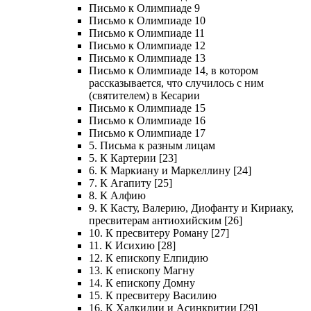
Письмо к Олимпиаде 9
Письмо к Олимпиаде 10
Письмо к Олимпиаде 11
Письмо к Олимпиаде 12
Письмо к Олимпиаде 13
Письмо к Олимпиаде 14, в котором
рассказывается, что случилось с ним
(святителем) в Кесарии
Письмо к Олимпиаде 15
Письмо к Олимпиаде 16
Письмо к Олимпиаде 17
5. Письма к разным лицам
5. К Картерии [23]
6. К Маркиану и Маркеллину [24]
7. К Агапиту [25]
8. К Алфию
9. К Касту, Валерию, Диофанту и Кириаку,
пресвитерам антиохийским [26]
10. К пресвитеру Роману [27]
11. К Исихию [28]
12. К епископу Елпидию
13. К епископу Магну
14. К епископу Домну
15. К пресвитеру Василию
16. К Халкидии и Асинкритии [29]