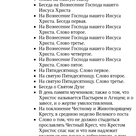
Беседа на Вознесение Господа нашего
Иисуса Христа
На Вознесение Господа нашего Иисуса
Христа. Беседа первая.
На Вознесение Господа нашего Иисуса
Христа. Слово второе.
На Вознесение Господа нашего Иисуса
Христа. Слово третье.
На Вознесение Господа нашего Иисуса
Христа. Слово четвертое.
На Вознесение Господа нашего Иисуса
Христа. Слово пятое.
На Пятидесятницу. Слово первое.
На святую Пятидесятницу. Слово второе.
На святую Пятидесятницу. Слово третье.
Беседа о Святом Духе
В день памяти мучеников; также о том, что
Христос называется Пастырем и Агнцем; и о
завесе, и о жертве умилостивления.
На поклонение Честному и Животворящему
Кресту, в среднюю неделю Великого поста
Слово о том, что не должно стыдиться
прославлять Честный Крест, что Крестом
Христос спас нас и что нам надлежит
хвалиться им; также о добродетели, о том,