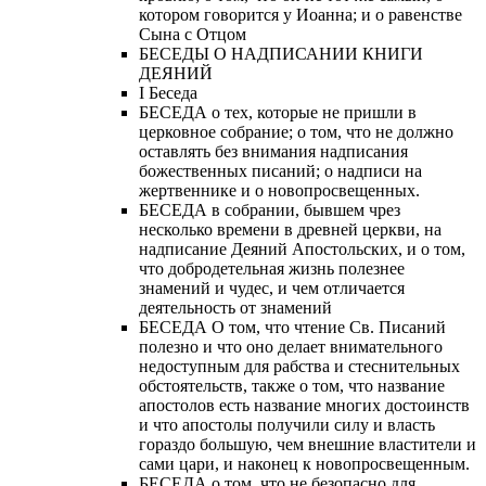
котором говорится у Иоанна; и о равенстве
Сына с Отцом
БЕСЕДЫ О НАДПИСАНИИ КНИГИ
ДЕЯНИЙ
Ι Беседа
БЕСЕДА о тех, которые не пришли в
церковное собрание; о том, что не должно
оставлять без внимания надписания
божественных писаний; о надписи на
жертвеннике и о новопросвещенных.
БЕСЕДА в собрании, бывшем чрез
несколько времени в древней церкви, на
надписание Деяний Апостольских, и о том,
что добродетельная жизнь полезнее
знамений и чудес, и чем отличается
деятельность от знамений
БЕСЕДА О том, что чтение Св. Писаний
полезно и что оно делает внимательного
недоступным для рабства и стеснительных
обстоятельств, также о том, что название
апостолов есть название многих достоинств
и что апостолы получили силу и власть
гораздо большую, чем внешние властители и
сами цари, и наконец к новопросвещенным.
БЕСЕДА о том, что не безопасно для