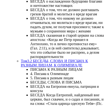
БЕСЕДА о наслаждении будущими благами
и ничтожестве настоящих
БЕСЕДА о том, что не должно разглашать
грехов братий и молиться о вреде врагам
БЕСЕДА о том, что никому не должно
отчаиваться, ни молиться о вреде врагам, ни
падать духом, не получая просимого; также к
мужьям о сохранении мира с женами
БЕСЕДА сказанная в старой церкви на слова
апостола: «Когда же Петр пришел в
Антиохию, то я лично противостал ему»
(Гал. 2:11), и (в ней святитель) доказывает,
что это событие было не распрею, а делом
распорядительности
Том3.2 БЕСЕДЫ, СЛОВА И ПИСЬМА К
РАЗНЫМ ЛИЦАМ, К ОЛИМПИАДЕ
ПИСЬМА К РАЗНЫМ ЛИЦАМ
4. Письма к Олимпиаде
5. Письма к разным лицам
БЕСЕДЫ, СЛОВА И ПИСЬМА
БЕСЕДА на Евтропия евнуха, патриция и
консула
БЕСЕДА Когда Евтропий, найденный вне
церкви, был схвачен, и о садах и писаниях, и
на слова: «Стала царица одесную Тебя» (Пс.