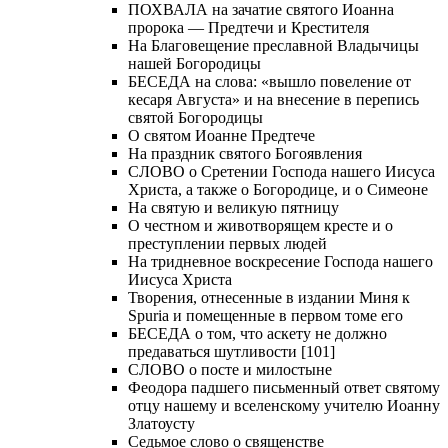
ПОХВАЛА на зачатие святого Иоанна
пророка — Предтечи и Крестителя
На Благовещение преславной Владычицы
нашей Богородицы
БЕСЕДА на слова: «вышло повеление от
кесаря Августа» и на внесение в перепись
святой Богородицы
О святом Иоанне Предтече
На праздник святого Богоявления
СЛОВО о Сретении Господа нашего Иисуса
Христа, а также о Богородице, и о Симеоне
На святую и великую пятницу
О честном и животворящем кресте и о
преступлении первых людей
На тридневное воскресение Господа нашего
Иисуса Христа
Творения, отнесенные в издании Миня к
Spuria и помещенные в первом томе его
БЕСЕДА о том, что аскету не должно
предаваться шутливости [101]
СЛОВО о посте и милостыне
Феодора падшего письменный ответ святому
отцу нашему и вселенскому учителю Иоанну
Златоусту
Седьмое слово о священстве