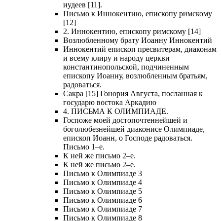
иудеев [11].
Письмо к Иннокентию, епископу римскому
[12]
2. Иннокентию, епископу римскому [14]
Возлюбленному брату Иоанну Иннокентий
Иннокентий епископ пресвитерам, диаконам
и всему клиру и народу церкви
константинопольской, подчиненным
епископу Иоанну, возлюбленным братьям,
радоваться.
Сакра [15] Гонория Августа, посланная к
государю востока Аркадию
4. ПИСЬМА К ОЛИМПИАДЕ.
Госпоже моей достопочтеннейшей и
боголюбезнейшей диаконисе Олимпиаде,
епископ Иоанн, о Господе радоваться.
Письмо 1–е.
К ней же письмо 2–е.
К ней же письмо 2–е.
Письмо к Олимпиаде 3
Письмо к Олимпиаде 4
Письмо к Олимпиаде 5
Письмо к Олимпиаде 6
Письмо к Олимпиаде 7
Письмо к Олимпиаде 8