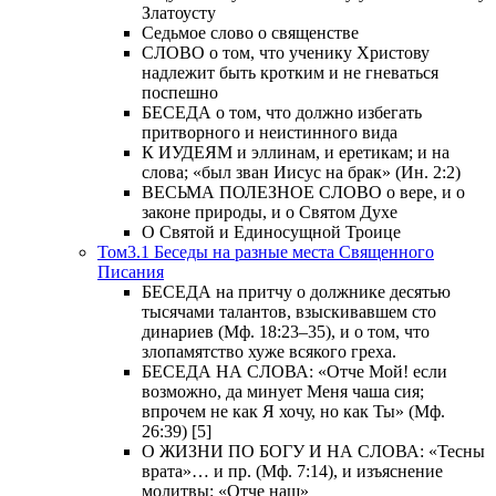
Златоусту
Седьмое слово о священстве
СЛОВО о том, что ученику Христову
надлежит быть кротким и не гневаться
поспешно
БЕСЕДА о том, что должно избегать
притворного и неистинного вида
К ИУДЕЯМ и эллинам, и еретикам; и на
слова; «был зван Иисус на брак» (Ин. 2:2)
ВЕСЬМА ПОЛЕЗНОЕ СЛОВО о вере, и о
законе природы, и о Святом Духе
О Святой и Единосущной Троице
Том3.1 Беседы на разные места Священного
Писания
БЕСЕДА на притчу о должнике десятью
тысячами талантов, взыскивавшем сто
динариев (Мф. 18:23–35), и о том, что
злопамятство хуже всякого греха.
БЕСЕДА НА СЛОВА: «Отче Мой! если
возможно, да минует Меня чаша сия;
впрочем не как Я хочу, но как Ты» (Мф.
26:39) [5]
О ЖИЗНИ ПО БОГУ И НА СЛОВА: «Тесны
врата»… и пр. (Мф. 7:14), и изъяснение
молитвы: «Отче наш»