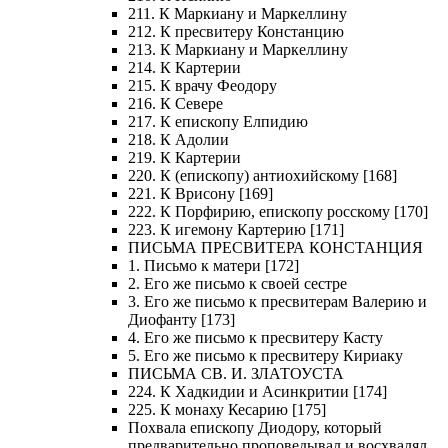
211. К Маркиану и Маркеллину
212. К пресвитеру Констанцию
213. К Маркиану и Маркеллину
214. К Картерии
215. К врачу Феодору
216. К Севере
217. К епископу Елпидию
218. К Адолии
219. К Картерии
220. К (епископу) антиохийскому [168]
221. К Врисону [169]
222. К Порфирию, епископу росскому [170]
223. К игемону Картерию [171]
ПИСЬМА ПРЕСВИТЕРА КОНСТАНЦИЯ
1. Письмо к матери [172]
2. Его же письмо к своей сестре
3. Его же письмо к пресвитерам Валерию и
Диофанту [173]
4. Его же письмо к пресвитеру Касту
5. Его же письмо к пресвитеру Кириаку
ПИСЬМА СВ. И. ЗЛАТОУСТА
224. К Хадкидии и Асинкритии [174]
225. К монаху Кесарию [175]
Похвала епископу Диодору, который
предварительно проповедывал и восхвалял