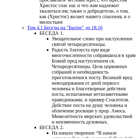
Христос спас нас и что нам надлежит
хвалиться им; также о добродетели, о том,
как (Христос) желает нашего спасения, и о
милостыне
Том 4.1 Беседы на "Бытие" до 18.16
БЕСЕДА 1.
Увещательное слово при наступлении
святой четыредесятницы.
Радость Златоуста при виде
многочисленности собравшихся в храм
Божий пред наступлением св.
Четыредесятницы. Цель церковных
собраний и необходимость
приготовления к посту. Великий вред
невоздержания от дней первого
человека и благотворные действия
поста, испытанные ветхозаветными
праведниками, и пример Спасителя.
Действие поста на душу человека и
обличение роскоши у прор. Амоса.
Мимолетность мирских удовольствий
и неизменность духовных.
БЕСЕДА 2.
На начало творения: “В начале