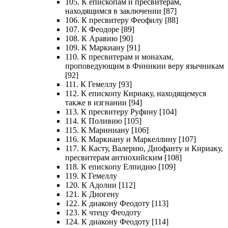
105. К епископам и пресвитерам,
находящимся в заключении [87]
106. К пресвитеру Феофилу [88]
107. К Феодоре [89]
108. К Аравию [90]
109. К Маркиану [91]
110. К пресвитерам и монахам,
проповедующим в Финикии веру язычникам
[92]
111. К Гемеллу [93]
112. К епископу Кириаку, находящемуся
также в изгнании [94]
113. К пресвитеру Руфину [104]
114. К Поливию [105]
115. К Мариниану [106]
116. К Маркиану и Маркеллину [107]
117. К Касту, Валерию, Диофанту и Кириаку,
пресвитерам антиохийским [108]
118. К епископу Елпидию [109]
119. К Гемеллу
120. К Адолии [112]
121. К Диогену
122. К диакону Феодоту [113]
123. К чтецу Феодоту
124. К диакону Феодоту [114]