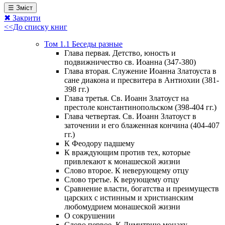
☰ Зміст
✖ Закрити
<<До списку книг
Том 1.1 Беседы разные
Глава первая. Детство, юность и
подвижничество св. Иоанна (347-380)
Глава вторая. Служение Иоанна Златоуста в
сане диакона и пресвитера в Антиохии (381-
398 гг.)
Глава третья. Св. Иоанн Златоуст на
престоле константинопольском (398-404 гг.)
Глава четвертая. Св. Иоанн Златоуст в
заточении и его блаженная кончина (404-407
гг.)
К Феодору падшему
К враждующим против тех, которые
привлекают к монашеской жизни
Слово второе. К неверующему отцу
Слово третье. К верующему отцу
Сравнение власти, богатства и преимуществ
царских с истинным и христианским
любомудрием монашеской жизни
О сокрушении
Слово первое. К Димитрию монаху