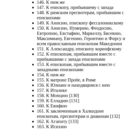
146. К ним же
147. К епископу, прибывшему с запада
148. К римским пресвитерам, прибывшим с
епископами
149. К Анисию, епископу фессалоникскому
150. К Анисию, Нумерию, Феодосию,
Евтропию, Евстафию, Маркеллу, Бвсевию,
Максимиану, Евгению, Геронтию и Фирсу и
всем православным епископам Македонии
151. К Александру, епископу коринфскому
152. К епископам, прибывшим вместе с
прибывшими с запада епископами
153. К епископам, прибывшим вместе с
западными епископами
154. К ним же
155. К матроне Пробе, в Риме
156. К Юлиане и находящимся с нею
157. К Италике
158. К Монцию [130]
159. К Елладию [131]
160. К Евифию
161. К заключенным в Халкидоне
епископам, пресвитерам и диаконам [132]
162. К Агапиту [133]
163. К Исихию