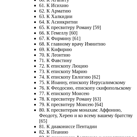
61. К Исихию
62. К Арматию
63. К Халкидии
64. К Асинкритии
65. К пресвитеру Роману [59]
66. К Гемеллу [60]
67. К Фирмину [61]
68. К главному врачу Имнитию
69. К Кифирию
70. К Леонтию
71. К Фавстину
72. К епископу Люцию
73. К епископу Марию
74. К епископу Евлогию [62]
75. К Иоанну, епископу Иерусалимскому
76. К Феодосию, епископу скифопольскому
77. К епископу Моисею
78. К пресвитеру Роману [63]
79. К пресвитеру Моисею [64]
80. К пресвитерам монахам: Аффонию,
Феодоту, Херею и ко всему вашему братству
[65]
81. К диакониссе Пентадии
82. К Пеанию