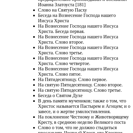
Иоанна Златоуста [181]
Слово на Святую Пасху
Беседа на Вознесение Господа нашего
Иисуса Христа
На Вознесение Господа нашего Иисуса
Христа. Беседа первая.
На Вознесение Господа нашего Иисуса
Христа. Слово второе.
На Вознесение Господа нашего Иисуса
Христа. Слово третье.
На Вознесение Господа нашего Иисуса
Христа. Слово четвертое.
На Вознесение Господа нашего Иисуса
Христа. Слово пятое.
На Пятидесятницу. Слово первое.
На святую Пятидесятницу. Слово второе.
На святую Пятидесятницу. Слово третье.
Беседа о Святом Духе
В день памяти мучеников; также о том, что
Христос называется Пастырем и Агнцем; и о
завесе, и о жертве умилостивления.
На поклонение Честному и Животворящему
Кресту, в среднюю неделю Великого поста
Слово о том, что не должно стыдиться
прославлять Честный Крест, что Крестом