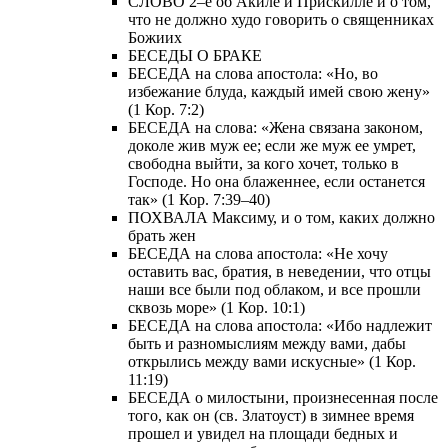
СЛОВО 2–е об Акиле и Прискилле и о том,
что не должно худо говорить о священниках
Божиих
БЕСЕДЫ О БРАКЕ
БЕСЕДА на слова апостола: «Но, во
избежание блуда, каждый имей свою жену»
(1 Кор. 7:2)
БЕСЕДА на слова: «Жена связана законом,
доколе жив муж ее; если же муж ее умрет,
свободна выйти, за кого хочет, только в
Господе. Но она блаженнее, если останется
так» (1 Кор. 7:39–40)
ПОХВАЛА Максиму, и о том, каких должно
брать жен
БЕСЕДА на слова апостола: «Не хочу
оставить вас, братия, в неведении, что отцы
наши все были под облаком, и все прошли
сквозь море» (1 Кор. 10:1)
БЕСЕДА на слова апостола: «Ибо надлежит
быть и разномыслиям между вами, дабы
открылись между вами искусные» (1 Кор.
11:19)
БЕСЕДА о милостыни, произнесенная после
того, как он (св. Златоуст) в зимнее время
прошел и увидел на площади бедных и