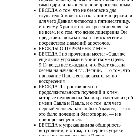
сами цари, и наконец к новопросвещенным.
БЕСЕДА о том, что не безопасно для
слушателей молчать о сказанном в церкви, и
для чего Деяния читаются в пятидесятницу,
и почему Христос по воскресении являлся
не всем, и о том, что яснее лицезрения Он
представил доказательства воскресения
посредством знамений апостолов.
БЕСЕДЫ О ПЕРЕМЕНЕ ИМЕН
БЕСЕДА I по прочтении места: «Савл же,
еще дыша угрозами и убийством» (Деян.
9:1), когда все ожидали, что будет сказана
беседа на начало 9 гл. Деяний, — о том, что
призвание Павла есть доказательство
воскресения
БЕСЕДА II к роптавшим на
продолжительность поучений и к тем,
которые недовольны были краткостью их; об
имени Савла и Павла, и о том, для чего
первый человек назван был Адамом, — что
это было полезно и благотворно, — и к
новопросвещенным.
БЕСЕДА к упрекавшим за обширность
вступлений, и о том, что терпеть упреки
полезно; также, для чего Павел