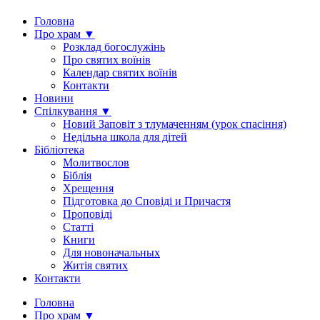
Головна
Про храм ▼
Розклад богослужінь
Про святих воїнів
Календар святих воїнів
Контакти
Новини
Спілкування ▼
Новий Заповіт з тлумаченням (урок спасіння)
Недільна школа для дітей
Бібліотека
Молитвослов
Біблія
Хрещення
Підготовка до Сповіді и Причастя
Проповіді
Статті
Книги
Для новоначальных
Житія святих
Контакти
Головна
Про храм ▼