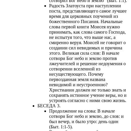
сотворил Бог небо и землю” (Быт. 1:1).
Радость Златоуста при наступлении
поста, представляющего самое лучшее
время для церковных поучений из
божественного Писания. Начальные
слова первой книги Моисея нужно
принимать, как слова самого Господа,
не испытуя того, что выше нас, а
смиренно веруя. Моисей не говорит о
создании сил невидимых и причина
этого. Великая сила слов: В начале
сотвори Бог небо и землю против
лжеучителей и решение недоумения о
сотворении вселенной из
несуществующего. Почему
первозданная земля названа
невидимой и неустроенною?
Христианин должен не только знать и
сохранять истинное учение веры, но и
устроять согласно с ними свою жизнь.
БЕСЕДА 3.
Продолжение на слова: В начале
сотвори Бог небо и землю, до слов: и
был вечер, и было утро: день один
(Быт. 1:1-5).