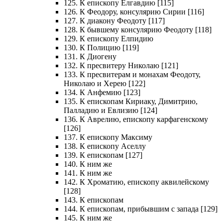
125. К епископу Елгавдию [115]
126. К Феодору, консулярию Сирии [116]
127. К диакону Феодоту [117]
128. К бывшему консулярию Феодоту [118]
129. К епископу Елпидию
130. К Полицию [119]
131. К Диогену
132. К пресвитеру Николаю [121]
133. К пресвитерам и монахам Феодоту,
Николаю и Херею [122]
134. К Анфемию [123]
135. К епископам Кириаку, Димитрию,
Палладию и Евлизию [124]
136. К Аврелию, епископу карфагенскому
[126]
137. К епископу Максиму
138. К епископу Аселлу
139. К епископам [127]
140. К ним же
141. К ним же
142. К Хроматию, епископу аквилейскому
[128]
143. К епископам
144. К епископам, прибывшим с запада [129]
145. К ним же