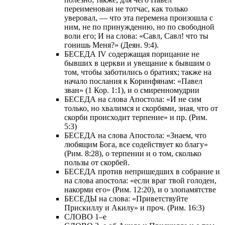
переименован не тотчас, как только
уверовал, — что эта перемена произошла с
ним, не по принуждению, но по свободной
воли его; И на слова: «Савл, Савл! что ты
гонишь Меня?» (Деян. 9:4).
БЕСЕДА IV содержащая порицание не
бывших в церкви и увещание к бывшим о
том, чтобы заботились о братиях; также на
начало послания к Коринфянам: «Павел
зван» (1 Кор. 1:1), и о смиренномудрии
БЕСЕДА на слова Апостола: «И не сим
только, но хвалимся и скорбями, зная, что от
скорби происходит терпение» и пр. (Рим.
5:3)
БЕСЕДА на слова Апостола: «Знаем, что
любящим Бога, все содействует ко благу»
(Рим. 8:28), о терпении и о том, сколько
пользы от скорбей.
БЕСЕДА против непришедших в собрание и
на слова апостола: «если враг твой голоден,
накорми его» (Рим. 12:20), и о злопамятстве
БЕСЕДЫ на слова: «Приветствуйте
Прискиллу и Акилу» и проч. (Рим. 16:3)
СЛОВО 1–е