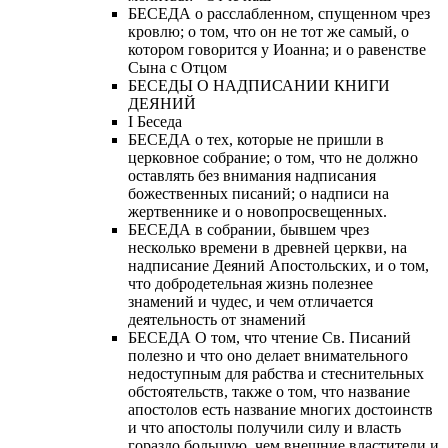
БЕСЕДА о расслабленном, спущенном чрез
кровлю; о том, что он не тот же самый, о
котором говорится у Иоанна; и о равенстве
Сына с Отцом
БЕСЕДЫ О НАДПИСАНИИ КНИГИ
ДЕЯНИЙ
Ι Беседа
БЕСЕДА о тех, которые не пришли в
церковное собрание; о том, что не должно
оставлять без внимания надписания
божественных писаний; о надписи на
жертвеннике и о новопросвещенных.
БЕСЕДА в собрании, бывшем чрез
несколько времени в древней церкви, на
надписание Деяний Апостольских, и о том,
что добродетельная жизнь полезнее
знамений и чудес, и чем отличается
деятельность от знамений
БЕСЕДА О том, что чтение Св. Писаний
полезно и что оно делает внимательного
недоступным для рабства и стеснительных
обстоятельств, также о том, что название
апостолов есть название многих достоинств
и что апостолы получили силу и власть
гораздо большую, чем внешние властители и