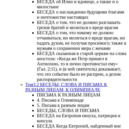
БЕСЕДА об Илии и вдовице, а также и о
милостыне
БЕСЕДА о наслаждении будущими благами
и ничтожестве настоящих
БЕСЕДА о том, что не должно разглашать
грехов братий и молиться о вреде врагам
БЕСЕДА о том, что никому не должно
отчаиваться, ни молиться о вреде врагам, ни
падать духом, не получая просимого; также к
мужьям о сохранении мира с женами
БЕСЕДА сказанная в старой церкви на слова
апостола: «Когда же Петр пришел в
Антиохию, то я лично противостал ему»
(Гал. 2:11), и (в ней святитель) доказывает,
что это событие было не распрею, а делом
распорядительности
Том3.2 БЕСЕДЫ, СЛОВА И ПИСЬМА К
РАЗНЫМ ЛИЦАМ, К ОЛИМПИАДЕ
ПИСЬМА К РАЗНЫМ ЛИЦАМ
4. Письма к Олимпиаде
5. Письма к разным лицам
БЕСЕДЫ, СЛОВА И ПИСЬМА
БЕСЕДА на Евтропия евнуха, патриция и
консула
БЕСЕДА Когда Евтропий, найденный вне