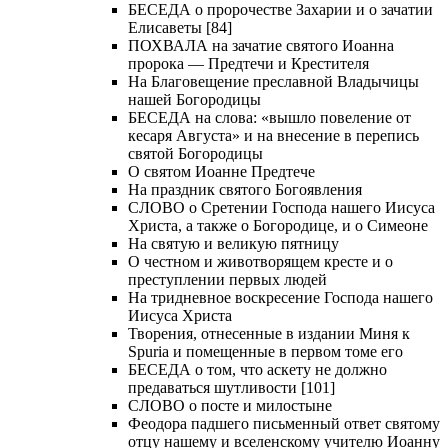
БЕСЕДА о пророчестве Захарии и о зачатии
Елисаветы [84]
ПОХВАЛА на зачатие святого Иоанна
пророка — Предтечи и Крестителя
На Благовещение преславной Владычицы
нашей Богородицы
БЕСЕДА на слова: «вышло повеление от
кесаря Августа» и на внесение в перепись
святой Богородицы
О святом Иоанне Предтече
На праздник святого Богоявления
СЛОВО о Сретении Господа нашего Иисуса
Христа, а также о Богородице, и о Симеоне
На святую и великую пятницу
О честном и животворящем кресте и о
преступлении первых людей
На тридневное воскресение Господа нашего
Иисуса Христа
Творения, отнесенные в издании Миня к
Spuria и помещенные в первом томе его
БЕСЕДА о том, что аскету не должно
предаваться шутливости [101]
СЛОВО о посте и милостыне
Феодора падшего письменный ответ святому
отцу нашему и вселенскому учителю Иоанну