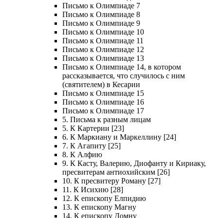
Письмо к Олимпиаде 7
Письмо к Олимпиаде 8
Письмо к Олимпиаде 9
Письмо к Олимпиаде 10
Письмо к Олимпиаде 11
Письмо к Олимпиаде 12
Письмо к Олимпиаде 13
Письмо к Олимпиаде 14, в котором
рассказывается, что случилось с ним
(святителем) в Кесарии
Письмо к Олимпиаде 15
Письмо к Олимпиаде 16
Письмо к Олимпиаде 17
5. Письма к разным лицам
5. К Картерии [23]
6. К Маркиану и Маркеллину [24]
7. К Агапиту [25]
8. К Алфию
9. К Касту, Валерию, Диофанту и Кириаку,
пресвитерам антиохийским [26]
10. К пресвитеру Роману [27]
11. К Исихию [28]
12. К епископу Елпидию
13. К епископу Магну
14. К епископу Домну