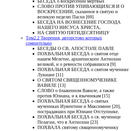
БЕСЕДА о воскресении мертвых
СЛОВО ПРОТИВ УПИВАЮЩИХСЯ И О
ВОСКРЕСЕНИИ, сказанное в святую и
великую неделю Пасхи [69]
БЕСЕДА НА ВОЗНЕСЕНИЕ ГОСПОДА
НАШЕГО ИИСУСА ХРИСТА,
НА СВЯТУЮ ПЯТИДЕСЯТНИЦУ
Том2.2 Творения, авторстово которых
сомнительно
БЕСЕДЫ О СВ. АПОСТОЛЕ ПАВЛЕ
ПОХВАЛЬНАЯ БЕСЕДА о святом отце
нашем Мелетие, архиепископе Антиохии
великой, и о ревности собравшихся [9]
ПОХВАЛЬНАЯ БЕСЕДА о святом мученике
Лукиане [11]
О СВЯТОМ СВЯЩЕННОМУЧЕНИКЕ
ВАВИЛЕ [13]
СЛОВО о блаженном Вавиле, а также
против Юлиана, и к язычникам [15]
ПОХВАЛЬНАЯ БЕСЕДА о святых
мучениках Иувентине и Максимине [20],
пострадавших при Юлиане Отступнике.
ПОХВАЛЬНАЯ БЕСЕДА о св. мученице
Пелагии, что в Антиохии [23]
ПОХВАЛА святому священномученику