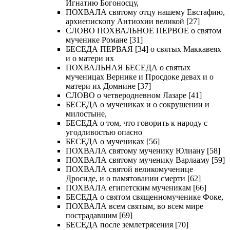
Игнатию Богоносцу,
ПОХВАЛА святому отцу нашему Евстафию,
архиепископу Антиохии великой [27]
СЛОВО ПОХВАЛЬНОЕ ПЕРВОЕ о святом
мученике Романе [31]
БЕСЕДА ПЕРВАЯ [34] о святых Маккавеях
и о матери их
ПОХВАЛЬНАЯ БЕСЕДА о святых
мученицах Вернике и Просдоке девах и о
матери их Домнине [37]
СЛОВО о четверодневном Лазаре [41]
БЕСЕДА о мучениках и о сокрушении и
милостыне,
БЕСЕДА о том, что говорить к народу с
угодливостью опасно
БЕСЕДА о мучениках [56]
ПОХВАЛА святому мученику Юлиану [58]
ПОХВАЛА святому мученику Варлааму [59]
ПОХВАЛА святой великомученице
Дросиде, и о памятовании смерти [62]
ПОХВАЛА египетским мученикам [66]
БЕСЕДА о святом священномученике Фоке,
ПОХВАЛА всем святым, во всем мире
пострадавшим [69]
БЕСЕДА после землетрясения [70]