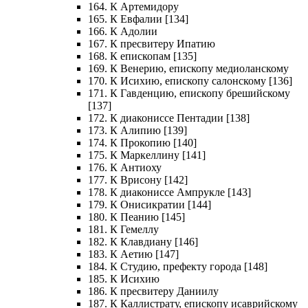
164. К Артемидору
165. К Евфалии [134]
166. К Адолии
167. К пресвитеру Ипатию
168. К епископам [135]
169. К Венерию, епископу медиоланскому
170. К Исихию, епископу салонскому [136]
171. К Гавденцию, епископу брешийскому
[137]
172. К диакониссе Пентадии [138]
173. К Алипию [139]
174. К Прокопию [140]
175. К Маркеллину [141]
176. К Антиоху
177. К Врисону [142]
178. К диакониссе Ампрукле [143]
179. К Онисикратии [144]
180. К Пеанию [145]
181. К Гемеллу
182. К Клавдиану [146]
183. К Аетию [147]
184. К Студию, префекту города [148]
185. К Исихию
186. К пресвитеру Даниилу
187. К Каллистрату, епископу исаврийскому