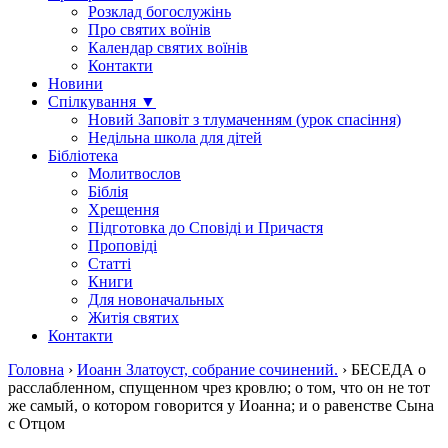
Розклад богослужінь
Про святих воїнів
Календар святих воїнів
Контакти
Новини
Спілкування ▼
Новий Заповіт з тлумаченням (урок спасіння)
Недільна школа для дітей
Бібліотека
Молитвослов
Біблія
Хрещення
Підготовка до Сповіді и Причастя
Проповіді
Статті
Книги
Для новоначальных
Житія святих
Контакти
Головна
›
Иоанн Златоуст, собрание сочинений.
›
БЕСЕДА о
расслабленном, спущенном чрез кровлю; о том, что он не тот
же самый, о котором говорится у Иоанна; и о равенстве Сына
с Отцом