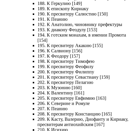
188. К Геркулию [149]
189. К епископу Кириаку
190. К пресвитеру Салюстию [150]
191. К Пеанию
192. К Анатолию, чиновнику префектуры
193. К диакону Феодулу [153]
194. К готским монахам, в имении Промота
[154]
195. К пресвитеру Акакию [155]
196. К Салвиону [156]
197. К Феодору [157]
198. К пресвитеру Тимофею
199. К пресвитеру Феофилу
200. К пресвитеру Филиппу
201. К пресвитеру Севастиану [159]
202. К пресвитеру Пелагию
203. К Музонию [160]
204. К Валентину [161]
205. К пресвитеру Евфимию [163]
206. К Северине и Ромуле
207. К Пеанию
208. К пресвитеру Констанцию [165]
209. К Касту, Валерию, Диофанту и Кириаку,
пресвитерам антиохийским [167]
210. К Исихию