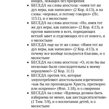
нищих, лежащих без призрения
БЕСЕДА на слова апостола: «имея тот же
дух веры, как написано» (2 Кор. 4:13), и на
слова: «веровал, и потому говорил» (Пс.
115:1), и о милостыне
БЕСЕДА на слова апостола: «Но, имея тот
же дух веры, как написано» (2 Кор. 4:13), и
против манихеев и всех, порицающих
ветхий завет и отделяющих его от нового, и
о милостыне
БЕСЕДА еще на те же слова: «Имея тот же
дух веры, как написано» (2 Кор. 4:13), и
почему все вообще пользуются благами, и о
милостыне
БЕСЕДА на слова апостола: «О, если бы вы
несколько были снисходительны к моему
неразумию!» (2 Кор. 11:1)
БЕСЕДА против тех, которые
злоупотребляют апостольским изречением:
«как бы ни проповедали Христа, притворно
или искренно» (Флп. 1:18), и о смирении
БЕСЕДА на слова: «Вдовица должна быть
избираема не менее, как шестидесятилетняя»
(1 Тим. 5:9), и о воспитании детей, и о
милостыне