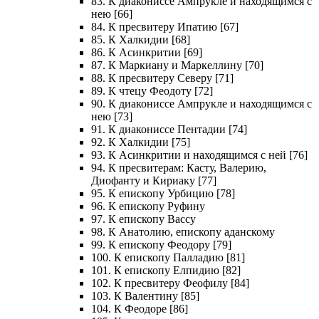
83. К диакониссе Ампрукле и находящимся с
нею [66]
84. К пресвитеру Ипатию [67]
85. К Халкидии [68]
86. К Асинкритии [69]
87. К Маркиану и Маркеллину [70]
88. К пресвитеру Северу [71]
89. К чтецу Феодоту [72]
90. К диакониссе Ампрукле и находящимся с
нею [73]
91. К диакониссе Пентадии [74]
92. К Халкидии [75]
93. К Асинкритии и находящимся с ней [76]
94. К пресвитерам: Касту, Валерию,
Диофанту и Кириаку [77]
95. К епископу Урбицию [78]
96. К епископу Руфину
97. К епископу Вассу
98. К Анатолию, епископу аданскому
99. К епископу Феодору [79]
100. К епископу Палладию [81]
101. К епископу Елпидию [82]
102. К пресвитеру Феофилу [84]
103. К Валентину [85]
104. К Феодоре [86]