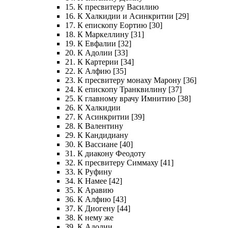
15. К пресвитеру Василию
16. К Халкидии и Асинкритии [29]
17. К епископу Еортию [30]
18. К Маркеллину [31]
19. К Евфалии [32]
20. К Адолии [33]
21. К Картерии [34]
22. К Алфию [35]
23. К пресвитеру монаху Марону [36]
24. К епископу Транквилину [37]
25. К главному врачу Имнитию [38]
26. К Халкидии
27. К Асинкритии [39]
28. К Валентину
29. К Кандидиану
30. К Вассиане [40]
31. К диакону Феодоту
32. К пресвитеру Симмаху [41]
33. К Руфину
34. К Намее [42]
35. К Аравию
36. К Алфию [43]
37. К Диогену [44]
38. К нему же
39. К Адолии