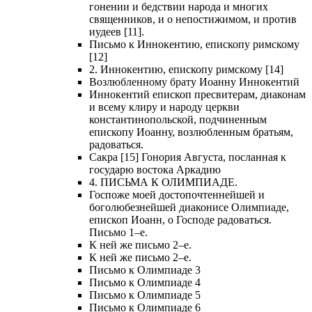
гонении и бедствии народа и многих
священников, и о непостижимом, и против
иудеев [11].
Письмо к Иннокентию, епископу римскому
[12]
2. Иннокентию, епископу римскому [14]
Возлюбленному брату Иоанну Иннокентий
Иннокентий епископ пресвитерам, диаконам
и всему клиру и народу церкви
константинопольской, подчиненным
епископу Иоанну, возлюбленным братьям,
радоваться.
Сакра [15] Гонория Августа, посланная к
государю востока Аркадию
4. ПИСЬМА К ОЛИМПИАДЕ.
Госпоже моей достопочтеннейшей и
боголюбезнейшей диаконисе Олимпиаде,
епископ Иоанн, о Господе радоваться.
Письмо 1–е.
К ней же письмо 2–е.
К ней же письмо 2–е.
Письмо к Олимпиаде 3
Письмо к Олимпиаде 4
Письмо к Олимпиаде 5
Письмо к Олимпиаде 6