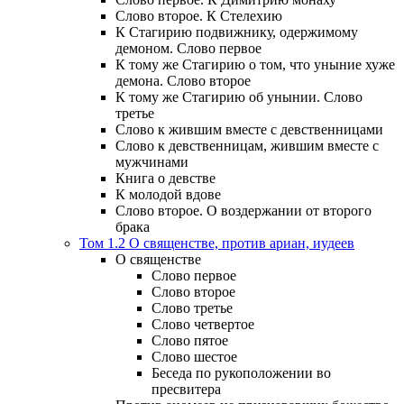
Слово второе. К Стелехию
К Стагирию подвижнику, одержимому
демоном. Слово первое
К тому же Стагирию о том, что уныние хуже
демона. Слово второе
К тому же Стагирию об унынии. Слово
третье
Слово к жившим вместе с девственницами
Слово к девственницам, жившим вместе с
мужчинами
Книга о девстве
К молодой вдове
Слово второе. О воздержании от второго
брака
Том 1.2 О священстве, против ариан, иудеев
О священстве
Слово первое
Слово второе
Слово третье
Слово четвертое
Слово пятое
Слово шестое
Беседа по рукоположении во
пресвитера