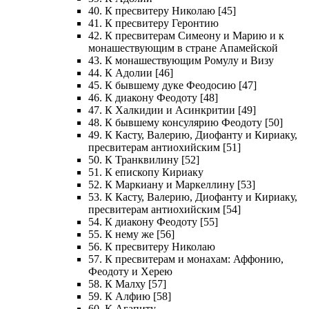
40. К пресвитеру Николаю [45]
41. К пресвитеру Геронтию
42. К пресвитерам Симеону и Марию и к
монашествующим в стране Апамейской
43. К монашествующим Ромулу и Визу
44. К Адолии [46]
45. К бывшему дуке Феодосию [47]
46. К диакону Феодоту [48]
47. К Халкидии и Асинкритии [49]
48. К бывшему консулярию Феодоту [50]
49. К Касту, Валерию, Диофанту и Кириаку,
пресвитерам антиохийским [51]
50. К Транквилину [52]
51. К епископу Кириаку
52. К Маркиану и Маркеллину [53]
53. К Касту, Валерию, Диофанту и Кириаку,
пресвитерам антиохийским [54]
54. К диакону Феодоту [55]
55. К нему же [56]
56. К пресвитеру Николаю
57. К пресвитерам и монахам: Аффонию,
Феодоту и Херею
58. К Малху [57]
59. К Алфию [58]
60. К Агапиту