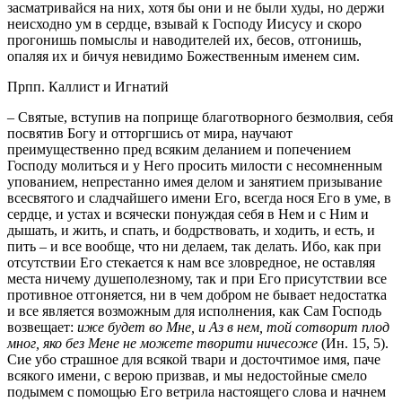
засматривайся на них, хотя бы они и не были худы, но держи
неисходно ум в сердце, взывай к Господу Иисусу и скоро
прогонишь помыслы и наводителей их, бесов, отгонишь,
опаляя их и бичуя невидимо Божественным именем сим.
Прпп. Каллист и Игнатий
– Святые, вступив на поприще благотворного безмолвия, себя
посвятив Богу и отторгшись от мира, научают
преимущественно пред всяким деланием и попечением
Господу молиться и у Него просить милости с несомненным
упованием, непрестанно имея делом и занятием призывание
всесвятого и сладчайшего имени Его, всегда нося Его в уме, в
сердце, и устах и всячески понуждая себя в Нем и с Ним и
дышать, и жить, и спать, и бодрствовать, и ходить, и есть, и
пить – и все вообще, что ни делаем, так делать. Ибо, как при
отсутствии Его стекается к нам все зловредное, не оставляя
места ничему душеполезному, так и при Его присутствии все
противное отгоняется, ни в чем добром не бывает недостатка
и все является возможным для исполнения, как Сам Господь
возвещает:
иже будет во Мне, и Аз в нем, той сотворит плод
мног, яко без Мене не можете творити ничесоже
(Ин. 15, 5).
Сие убо страшное для всякой твари и досточтимое имя, паче
всякого имени, с верою призвав, и мы недостойные смело
подымем с помощью Его ветрила настоящего слова и начнем