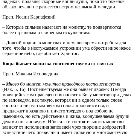
надежды подавляя скорбные вопли души, пока это тяжелое
облако печали не развеется ветром псалмской мелодии.
Преп. Иоанн Карпафский
– Которые сильнее налегают на молитву, те подвергаются
более страшным и свирепым искушениям.
– Долгий подвиг в молитвах и немалое время потребны для
того, чтобы в нестужаемом устроении ума обрести иное некое
сердечное небо, где обитает Христос.
Когда бывает молитва споспешествуема от святых
Преп. Максим Исповедник
–
Много бо может молитва праведного поспешествуема
(Иак. 5, 16). Поспешествуема же она бывает двояко: 1) когда
молящийся сам праведен и возносит к Богу молитву при делах
по заповедям, как такую, которая ни в одном только слове
состоит и не пустым звуком голоса произносится, и
предлежит праздною и ничего твердого под собою не
имеющею, но есть действенна и жива, воодушевляема будучи
делами по заповедям. Ибо сила и состоятельность молитвы
зависят от исполнения заповедей чрез творение добродетей;
вследствие чего праведный имеет сильную и многомогучую