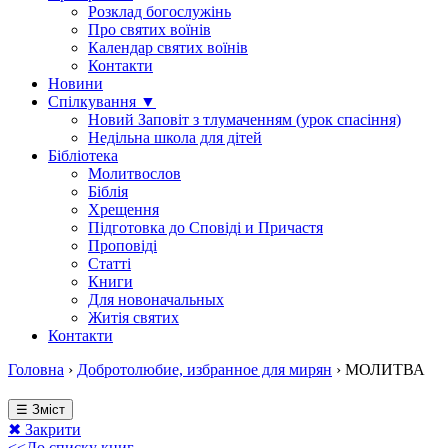
Розклад богослужінь
Про святих воїнів
Календар святих воїнів
Контакти
Новини
Спілкування ▼
Новий Заповіт з тлумаченням (урок спасіння)
Недільна школа для дітей
Бібліотека
Молитвослов
Біблія
Хрещення
Підготовка до Сповіді и Причастя
Проповіді
Статті
Книги
Для новоначальных
Житія святих
Контакти
Головна
›
Добротолюбие, избранное для мирян
›
МОЛИТВА
☰ Зміст
✖ Закрити
<<До списку книг