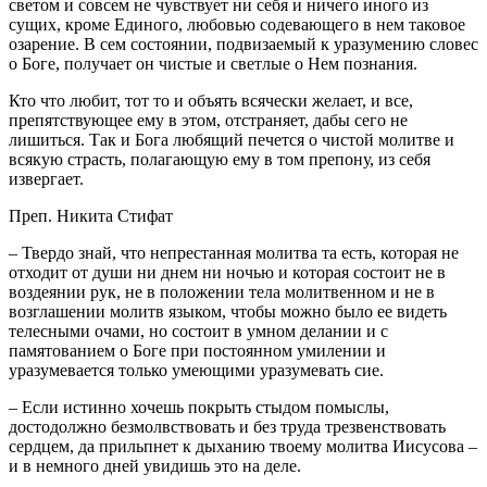
светом и совсем не чувствует ни себя и ничего иного из
сущих, кроме Единого, любовью содевающего в нем таковое
озарение. В сем состоянии, подвизаемый к уразумению словес
о Боге, получает он чистые и светлые о Нем познания.
Кто что любит, тот то и объять всячески желает, и все,
препятствующее ему в этом, отстраняет, дабы сего не
лишиться. Так и Бога любящий печется о чистой молитве и
всякую страсть, полагающую ему в том препону, из себя
извергает.
Преп. Никита Стифат
– Твердо знай, что непрестанная молитва та есть, которая не
отходит от души ни днем ни ночью и которая состоит не в
воздеянии рук, не в положении тела молитвенном и не в
возглашении молитв языком, чтобы можно было ее видеть
телесными очами, но состоит в умном делании и с
памятованием о Боге при постоянном умилении и
уразумевается только умеющими уразумевать сие.
– Если истинно хочешь покрыть стыдом помыслы,
достодолжно безмолвствовать и без труда трезвенствовать
сердцем, да прильпнет к дыханию твоему молитва Иисусова –
и в немного дней увидишь это на деле.