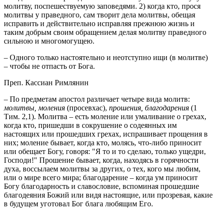
молитву, поспешествуемую заповедями. 2) когда кто, прося
молитвы у праведного, сам творит дела молитвы, обещая
исправить и действительно исправляя прежнюю жизнь и
таким добрым своим обращением делая молитву праведного
сильною и многомогущею.
– Одного только настоятельно и неотступно ищи (в молитве)
– чтобы не отпасть от Бога.
Преп. Кассиан Римлянин
– По предметам апостол различает четыре вида молитв:
молитвы, моления
(просевхас),
прошения, благодарения
(1
Тим. 2,1). Молитва – есть моление или умаливание о грехах,
когда кто, пришедши в сокрушение о содеянных им
настоящих или прошедших грехах, испрашивает прощения в
них; моление бывает, когда кто, молясь, что-либо приносит
или обещает Богу, говоря: "Я то и то сделаю, только ущедри,
Господи!" Прошение бывает, когда, находясь в горячности
духа, воссылаем молитвы за других, о тех, кого мы любим,
или о мире всего мира; благодарение – когда ум приносит
Богу благодарность и славословие, вспоминая прошедшие
благодеяния Божий или видя настоящие, или прозревая, какие
в будущем уготовал Бог блага любящим Его.