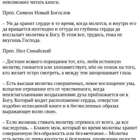
невозможно читать книги.
Преп. Симеон Новый Богослов
– Ум да хранит сердце в то время, когда молится, и внутри его
да вращается неотходно и оттуда из глубины сердца да
воссылает молитвы к Богу. В этом все, трудись, пока не
вкусишь Господа.
Преп. Нил Синайский
– Достоин всякого порицания тот, кто, любя истинную
молитву, гневается или злопамятствует, ибо он похож на того,
кто желает остро смотреть, а между тем запорошивает глаза.
– Есть высшая молитва совершенных, некое восхищение ума,
всецелое отрешение его от чувственного, когда
неизглаголанными воздыханиями духа приближается он к
Богу, Который видит расположение сердца, отверстое
подобно исписанной книге и в бесчисленных образах
выражающее волю свою.
– Если желаешь стяжать молитву, отрекись от всего, да все
наследуешь. – Блажен муж, который во время молитвы хранит
совершенную без-образность или без-мечтание.– Молитва
есть ветвь от древа кротости и безгневия, проявление радости