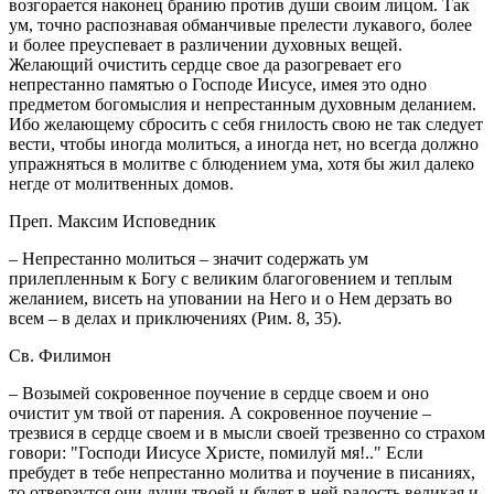
возгорается наконец бранию против души своим лицом. Так
ум, точно распознавая обманчивые прелести лукавого, более
и более преуспевает в различении духовных вещей.
Желающий очистить сердце свое да разогревает его
непрестанно памятью о Господе Иисусе, имея это одно
предметом богомыслия и непрестанным духовным деланием.
Ибо желающему сбросить с себя гнилость свою не так следует
вести, чтобы иногда молиться, а иногда нет, но всегда должно
упражняться в молитве с блюдением ума, хотя бы жил далеко
негде от молитвенных домов.
Преп. Максим Исповедник
– Непрестанно молиться – значит содержать ум
прилепленным к Богу с великим благоговением и теплым
желанием, висеть на уповании на Него и о Нем дерзать во
всем – в делах и приключениях (Рим. 8, 35).
Св. Филимон
– Возымей сокровенное поучение в сердце своем и оно
очистит ум твой от парения. А сокровенное поучение –
трезвися в сердце своем и в мысли своей трезвенно со страхом
говори: "Господи Иисусе Христе, помилуй мя!.." Если
пребудет в тебе непрестанно молитва и поучение в писаниях,
то отверзутся очи души твоей и будет в ней радость великая и