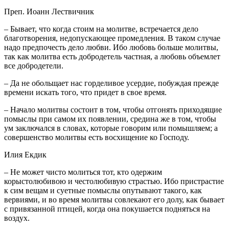
Преп. Иоанн Лествичник
– Бывает, что когда стоим на молитве, встречается дело
благотворения, недопускающее промедления. В таком случае
надо предпочесть дело любви. Ибо любовь больше молитвы,
так как молитва есть добродетель частная, а любовь объемлет
все добродетели.
– Да не обольщает нас горделивое усердие, побуждая прежде
времени искать того, что придет в свое время.
– Начало молитвы состоит в том, чтобы отгонять приходящие
помыслы при самом их появлении, средина же в том, чтобы
ум заключался в словах, которые говорим или помышляем; а
совершенство молитвы есть восхищение ко Господу.
Илия Екдик
– Не может чисто молиться тот, кто одержим
корыстолюбивою и честолюбивую страстью. Ибо пристрастие
к сим вещам и суетные помыслы опутывают такого, как
вервиями, и во время молитвы совлекают его долу, как бывает
с привязанной птицей, когда она покушается подняться на
воздух.