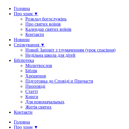
Головна
Про храм ▼
Розклад богослужінь
Про святих воїнів
Календар святих воїнів
Контакти
Новини
Спілкування ▼
Новий Заповіт з тлумаченням (урок спасіння)
Недільна школа для дітей
Бібліотека
Молитвослов
Біблія
Хрещення
Підготовка до Сповіді и Причастя
Проповіді
Статті
Книги
Для новоначальных
Житія святих
Контакти
Головна
Про храм ▼