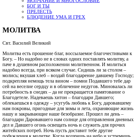
МОЛЧАНИЕ И МНОГОСЛОВИЕ
БОГ И ТЫ
ПРЕЛЕСТЬ
БЛЮДЕНИЕ УМА И ГРЕХ
МОЛИТВА
Свт. Василий Великий
Молитва есть прошение благ, воссылаемое благочестивыми к
Богу. – Но надобно не в словах одних поставлять молитву, а
паче в душевном расположении молитвенном. И молиться
надобно всегда, при всяком случае. Сидишь ли за столом –
молись; вкушая хлеб – воздай благодарение давшему Господу;
подкрепляя немощь тела вином – помни Подавшего тебе дар
сей на веселие сердцу и в обличение недугов. Миновалась ли
потребность в снедях – да не прекращается памятование о
Благодетеле. Надеваешь хитон – благодари Давшего;
облекаешься в одежду – усугубь любовь к Богу, даровавшему
нам покровы, пригодные для зимы и лета, охраняющие жизнь
нашу и закрывающие наше безобразие. Прошел ли день –
благодари Даровавшего нам солнце для отправления дневных
дел и Давшего огонь освещать ночь и служить для прочих
житейских потреб. Ночь пусть доставит тебе другие
побуждения к молитве. Когда воззришь на небо и устремишь