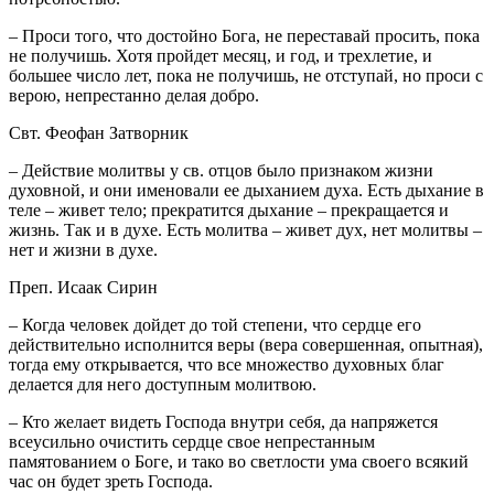
– Проси того, что достойно Бога, не переставай просить, пока
не получишь. Хотя пройдет месяц, и год, и трехлетие, и
большее число лет, пока не получишь, не отступай, но проси с
верою, непрестанно делая добро.
Свт. Феофан Затворник
– Действие молитвы у св. отцов было признаком жизни
духовной, и они именовали ее дыханием духа. Есть дыхание в
теле – живет тело; прекратится дыхание – прекращается и
жизнь. Так и в духе. Есть молитва – живет дух, нет молитвы –
нет и жизни в духе.
Преп. Исаак Сирин
– Когда человек дойдет до той степени, что сердце его
действительно исполнится веры (вера совершенная, опытная),
тогда ему открывается, что все множество духовных благ
делается для него доступным молитвою.
– Кто желает видеть Господа внутри себя, да напряжется
всеусильно очистить сердце свое непрестанным
памятованием о Боге, и тако во светлости ума своего всякий
час он будет зреть Господа.