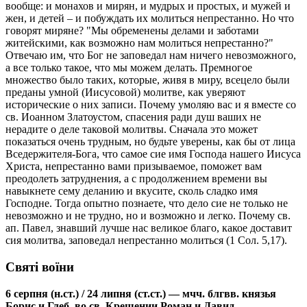
вообще: и монахов и мирян, и мудрых и простых, и мужей и
жен, и детей – и побуждать их молиться непрестанно. Но что
говорят миряне? "Мы обременены делами и заботами
житейскими, как возможно нам молиться непрестанно?"
Отвечаю им, что Бог не заповедал нам ничего невозможного,
а все только такое, что мы можем делать. Премногое
множество было таких, которые, живя в миру, всецело были
преданы умной (Иисусовой) молитве, как уверяют
исторические о них записи. Почему умоляю вас и я вместе со
св. Иоанном Златоустом, спасения ради душ ваших не
нерадите о деле таковой молитвы. Сначала это может
показаться очень трудным, но будьте уверены, как бы от лица
Вседержителя-Бога, что самое сие имя Господа нашего Иисуса
Христа, непрестанно вами призываемое, поможет вам
преодолеть затруднения, а с продолжением времени вы
навыкнете сему деланию и вкусите, сколь сладко имя
Господне. Тогда опытно познаете, что дело сие не только не
невозможно и не трудно, но и возможно и легко. Почему св.
ап. Павел, знавший лучше нас великое благо, какое доставит
сия молитва, заповедал непрестанно молиться (1 Сол. 5,17).
Святі воїни
6 серпня (н.ст.) / 24 липня (ст.ст.) — мчч. блгвв. князья
Борис и Глеб, во св. Крещении Роман и Давид