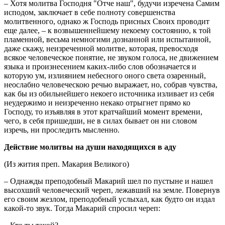
– Хотя молитва Господня "Отче наш", будучи изречена Самим
исподом, заключает в себе полноту совершенства
молитвенного, однако ж Господь присных Своих проводит
еще далее, – к возвышеннейшему некоему состоянию, к той
пламенной, весьма немногими дознанной или испытанной,
даже скажу, неизреченной молитве, которая, превосходя
всякое человеческое понятие, не звуком голоса, не движением
языка и произнесением каких-либо слов обозначается и
которую ум, излиянием небесного оного света озаренный,
неослабно человеческою речью выражает, но, собрав чувства,
как бы из обильнейшего некоего источника изливает из себя
неудержимо и неизреченно некако отрыгнет прямо ко
Господу, то изъявляя в этот кратчайший момент времени,
чего, в себя пришедши, не в силах бывает он ни словом
изречь, ни проследить мысленно.
Действие молитвы на души находящихся в аду
(Из жития преп. Макария Великого)
– Однажды преподобный Макарий шел по пустыне и нашел
высохший человеческий череп, лежавший на земле. Повернув
его своим жезлом, преподобный услыхал, как будто он издал
какой-то звук. Тогда Макарий спросил череп: