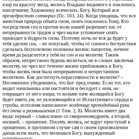
взор на красоту звезд, молись Владыке видимого и поклонись
наилучшему Художнику всяческих, Богу, Который
вся
премудростию сотворил
(Пс. 103, 24). Когда увидишь, что вся
животная природа объята сном, опять поклонись Тому, Кто
посредством сна и против воли нашей разрешает нас от
непрерывности трудов и чрез малое успокоение опять
приводит в бодрость силы. Поэтому ночь не вся да будет у
тебя уделом сна, – не попускай, чтобы от сонного бесчувствия
сделалась бесполезною половина жизни; напротив, ночное
время да разделится у тебя на сон и на молитву. Таким
образом, непрестанно будешь молиться, не в словах заключая
молитву, но чрез все течение жизни приближаясь к Богу,
чтобы жизнь твоя была непрерывною и непрестанною
молитвою. Как достигнуть нерассеянности в молитве? –
Несомненно убедившись, что Бог пред очами. Если тот, кто
видит начальника или настоятеля и беседует с ним, не
отвращает от него взора; то кольми паче молящийся Богу
будет иметь ум, не уклоняющийся от Испытующего сердца и
утробы, исполняя написанное:
воздеюще преподобный руки
без гнева и размышления
(1 Тим. 2, 8). Молитва имеет два
вида: первый – славословие со смиренномудрием, а второй,
низший, – прошение. Посему, молясь, не вдруг приступай к
прошению, в противном случае сам о своем произволении
даешь всем знать, что молишься Богу, вынужденный
потребностью.