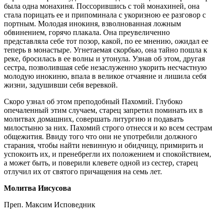
была одна монахиня. Поссорившись с той монахиней, она
стала порицать ее и припоминала с укоризною ее разговор с
портным. Молодая инокиня, взволнованная ложным
обвинением, горячо плакала. Она преувеличенно
представляла себе тот позор, какой, по ее мнению, ожидал ее
теперь в монастыре. Угнетаемая скорбью, она тайно пошла к
реке, бросилась в ее волны и утонула. Узнав об этом, другая
сестра, позволившая себе незаслуженно укорить несчастную
молодую инокиню, впала в великое отчаяние и лишила себя
жизни, задушивши себя веревкой.
Скоро узнал об этом преподобный Пахомий. Глубоко
опечаленный этим случаем, старец запретил поминать их в
молитвах домашних, совершать литургию и подавать
милостыню за них. Пахомий строго отнесся и ко всем сестрам
общежития. Ввиду того что они не употребили должного
старания, чтобы найти невинную и обидчицу, примирить и
успокоить их, и пренебрегли их положением и спокойствием,
а может быть, и поверили клевете одной из сестер, старец
отлучил их от святого причащения на семь лет.
Молитва Иисусова
Преп. Максим Исповедник