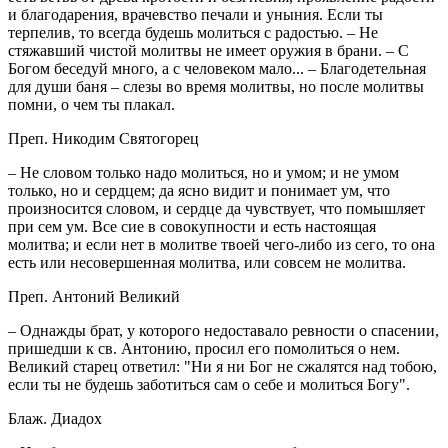
и благодарения, врачевство печали и уныния. Если ты
терпелив, то всегда будешь молиться с радостью. – Не
стяжавший чистой молитвы не имеет оружия в брани. – С
Богом беседуй много, а с человеком мало... – Благодетельная
для души баня – слезы во время молитвы, но после молитвы
помни, о чем ты плакал.
Преп. Никодим Святогорец
– Не словом только надо молиться, но и умом; и не умом
только, но и сердцем; да ясно видит и понимает ум, что
произносится словом, и сердце да чувствует, что помышляет
при сем ум. Все сие в совокупности и есть настоящая
молитва; и если нет в молитве твоей чего-либо из сего, то она
есть или несовершенная молитва, или совсем не молитва.
Преп. Антоний Великий
– Однажды брат, у которого недоставало ревности о спасении,
пришедши к св. Антонию, просил его помолиться о нем.
Великий старец ответил: "Ни я ни Бог не сжалятся над тобою,
если ты не будешь заботиться сам о себе и молиться Богу".
Блаж. Диадох