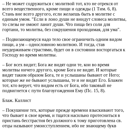
– Не может содружиться с молитвой тот, кто не отрекся от
всего вещественного, кроме пищи и одежды (1 Тим. 6, 8).
Стань вне всего другого, если желаешь быть в молитве с
единым умом. "Если в лоно души не внидут словеса молитвы,
то слезы не омоют ланит души. Что пища без соли для
гортани, то молитва, без сокрушения проходимая, для ума".
– Подвизающемуся надо тело свое ограничить одним видом
пищи, а ум – однословною молитвою. И тогда, став
неудерживаем страстями, будет он в состоянии восторгаться к
Господу во время молитвы.
– Бог всех видит; Бога же видят одни те, кои во время
молитвы ничего другого, кроме Бога не видят. И которые
видят таким образом Бога, те и услышаны бывают от Него;
которые же не бывают услышаны, те и не видят Его. Блажен
тот, кто верует, что видим есть от Бога, ибо таковый не
подвигнется с пути благоугождения Ему (Пс. 15, 8).
Блаж. Каллист
– Покушение тех, которые прежде времени взыскивают того,
что бывает в свое время, и тщатся насильно протесниться в
пристань бесстрастия без должного к тому приготовлена св.
отцы называют умоисступлением, ибо не знающему букв