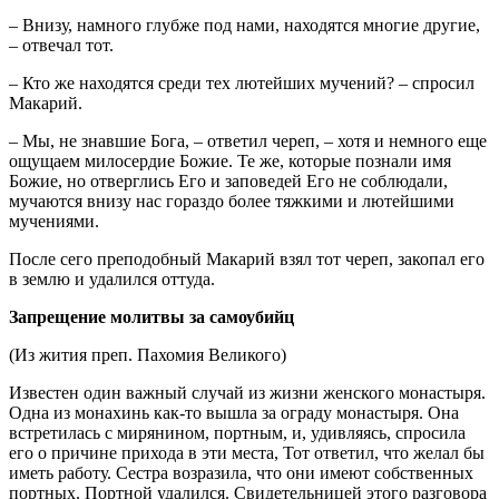
– Внизу, намного глубже под нами, находятся многие другие,
– отвечал тот.
– Кто же находятся среди тех лютейших мучений? – спросил
Макарий.
– Мы, не знавшие Бога, – ответил череп, – хотя и немного еще
ощущаем милосердие Божие. Те же, которые познали имя
Божие, но отверглись Его и заповедей Его не соблюдали,
мучаются внизу нас гораздо более тяжкими и лютейшими
мучениями.
После сего преподобный Макарий взял тот череп, закопал его
в землю и удалился оттуда.
Запрещение молитвы за самоубийц
(Из жития преп. Пахомия Великого)
Известен один важный случай из жизни женского монастыря.
Одна из монахинь как-то вышла за ограду монастыря. Она
встретилась с мирянином, портным, и, удивляясь, спросила
его о причине прихода в эти места, Тот ответил, что желал бы
иметь работу. Сестра возразила, что они имеют собственных
портных. Портной удалился. Свидетельницей этого разговора