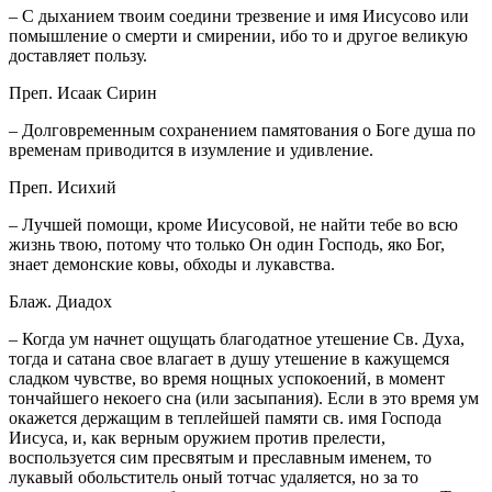
– С дыханием твоим соедини трезвение и имя Иисусово или
помышление о смерти и смирении, ибо то и другое великую
доставляет пользу.
Преп. Исаак Сирин
– Долговременным сохранением памятования о Боге душа по
временам приводится в изумление и удивление.
Преп. Исихий
– Лучшей помощи, кроме Иисусовой, не найти тебе во всю
жизнь твою, потому что только Он один Господь, яко Бог,
знает демонские ковы, обходы и лукавства.
Блаж. Диадох
– Когда ум начнет ощущать благодатное утешение Св. Духа,
тогда и сатана свое влагает в душу утешение в кажущемся
сладком чувстве, во время нощных успокоений, в момент
тончайшего некоего сна (или засыпания). Если в это время ум
окажется держащим в теплейшей памяти св. имя Господа
Иисуса, и, как верным оружием против прелести,
воспользуется сим пресвятым и преславным именем, то
лукавый обольститель оный тотчас удаляется, но за то