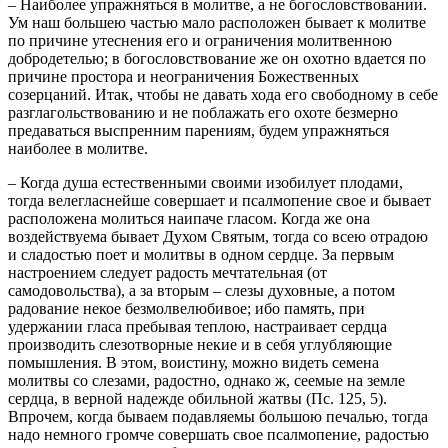
– Наиболее упражняться в молитве, а не богословствовании.
Ум наш большею частью мало расположен бывает к молитве
по причине утеснения его и ограничения молитвенною
добродетелью; в богословствование же он охотно вдается по
причине простора и неограничения Божественных
созерцаний. Итак, чтобы не давать хода его свободному в себе
разглагольствованию и не поблажать его охоте безмерно
предаваться выспренним парениям, будем упражняться
наиболее в молитве.
– Когда душа естественными своими изобилует плодами,
тогда велегласнейше совершает и псалмопение свое и бывает
расположена молиться наипаче гласом. Когда же она
воздействуема бывает Духом Святым, тогда со всею отрадою
и сладостью поет и молитвы в одном сердце. За первым
настроением следует радость мечтательная (от
самодовольства), а за вторым – слезы духовные, а потом
радование некое безмолвелюбивое; ибо память, при
удержании гласа пребывая теплою, настраивает сердца
производить слезотворные некие и в себя углубляющие
помышления. В этом, воистину, можно видеть семена
молитвы со слезами, радостно, однако ж, сеемые на земле
сердца, в верной надежде обильной жатвы (Пс. 125, 5).
Впрочем, когда бываем подавляемы большою печалью, тогда
надо немного громче совершать свое псалмопение, радостью