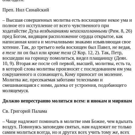
Преп. Нил Синайский
– Высшая совершенных молитва есть восхищение некое ума и
полное его исступление от всего чувственного при
ходатайстве Духа
воздыханиями неизглаголанными
(Рим. 8, 26)
пред Богом, видящим расположение сердца открытое, как
написанная книга и молчаливыми знаками изъявляющая свое
хотение. Так, до третьего неба восхищен был Павел, не ведая,
в теле
ли он был или
кроме тела
(2 Кор. 12, 2). Так, Петр,
восшедши на горницу помолиться, видел плащаницу (Деян.
10, 9). Вторая же после сей первой, высшей, молитвы, есть та,
в которой слова молитвы произносят с последованием им ума
сокрушенного и сознающего, Кому приносит он моление.
Молитва же, пресекаемая заботами телесными и
смешивающаяся с ними, далека от устроения, подобающего
молящемуся.
Должно непрестранно молиться всем: и инокам и мирянам
Св. Григорий Палама
– Чаще надлежит поминать в молитве имя Божие, чем вдыхать
воздух. Повинуясь заповедям святых, нам надлежит не только
самим молиться всегда, но и других всех учить тому же, всех