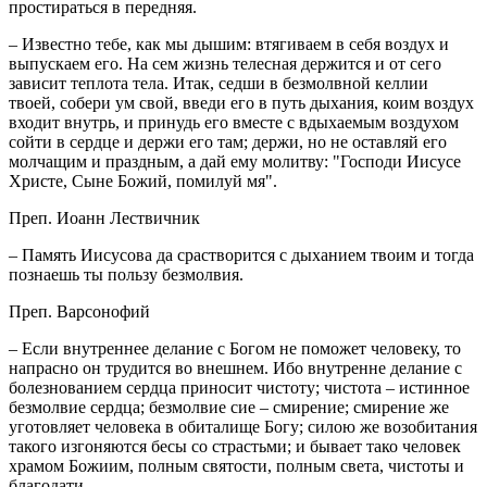
простираться в передняя.
– Известно тебе, как мы дышим: втягиваем в себя воздух и
выпускаем его. На сем жизнь телесная держится и от сего
зависит теплота тела. Итак, седши в безмолвной келлии
твоей, собери ум свой, введи его в путь дыхания, коим воздух
входит внутрь, и принудь его вместе с вдыхаемым воздухом
сойти в сердце и держи его там; держи, но не оставляй его
молчащим и праздным, а дай ему молитву: "Господи Иисусе
Христе, Сыне Божий, помилуй мя".
Преп. Иоанн Лествичник
– Память Иисусова да срастворится с дыханием твоим и тогда
познаешь ты пользу безмолвия.
Преп. Варсонофий
– Если внутреннее делание с Богом не поможет человеку, то
напрасно он трудится во внешнем. Ибо внутренне делание с
болезнованием сердца приносит чистоту; чистота – истинное
безмолвие сердца; безмолвие сие – смирение; смирение же
уготовляет человека в обиталище Богу; силою же возобитания
такого изгоняются бесы со страстьми; и бывает тако человек
храмом Божиим, полным святости, полным света, чистоты и
благодати.