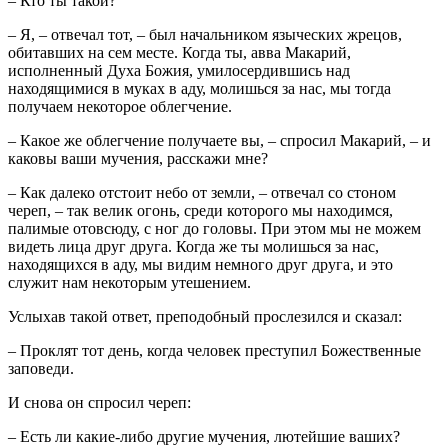
– Кто ты такой?
– Я, – отвечал тот, – был начальником языческих жрецов,
обитавших на сем месте. Когда ты, авва Макарий,
исполненный Духа Божия, умилосердившись над
находящимися в муках в аду, молишься за нас, мы тогда
получаем некоторое облегчение.
– Какое же облегчение получаете вы, – спросил Макарий, – и
каковы ваши мучения, расскажи мне?
– Как далеко отстоит небо от земли, – отвечал со стоном
череп, – так велик огонь, среди которого мы находимся,
палимые отовсюду, с ног до головы. При этом мы не можем
видеть лица друг друга. Когда же ты молишься за нас,
находящихся в аду, мы видим немного друг друга, и это
служит нам некоторым утешением.
Услыхав такой ответ, преподобный прослезился и сказал:
– Проклят тот день, когда человек преступил Божественные
заповеди.
И снова он спросил череп:
– Есть ли какие-либо другие мучения, лютейшие ваших?