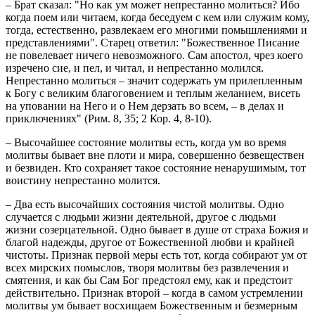
– Брат сказал: "Но как ум может непрестанно молиться? Ибо
когда поем или читаем, когда беседуем с кем или служим кому,
тогда, естественно, развлекаем его многими помышлениями и
представлениями". Старец ответил: "Божественное Писание
не повелевает ничего невозможного. Сам апостол, чрез коего
изречено сие, и пел, и читал, и непрестанно молился.
Непрестанно молиться – значит содержать ум прилепленным
к Богу с великим благоговением и теплым желанием, висеть
на уповании на Него и о Нем дерзать во всем, – в делах и
приключениях" (Рим. 8, 35; 2 Кор. 4, 8-10).
– Высочайшее состояние молитвы есть, когда ум во время
молитвы бывает вне плоти и мира, совершенно безвеществен
и безвиден. Кто сохраняет такое состояние ненарушимым, тот
воистину непрестанно молится.
– Два есть высочайших состояния чистой молитвы. Одно
случается с людьми жизни деятельной, другое с людьми
жизни созерцательной. Одно бывает в душе от страха Божия и
благой надежды, другое от Божественной любви и крайней
чистоты. Признак первой меры есть тот, когда собирают ум от
всех мирских помыслов, творя молитвы без развлечения и
смятения, и как бы Сам Бог предстоял ему, как и предстоит
действительно. Признак второй – когда в самом устремлении
молитвы ум бывает восхищаем Божественным и безмерным