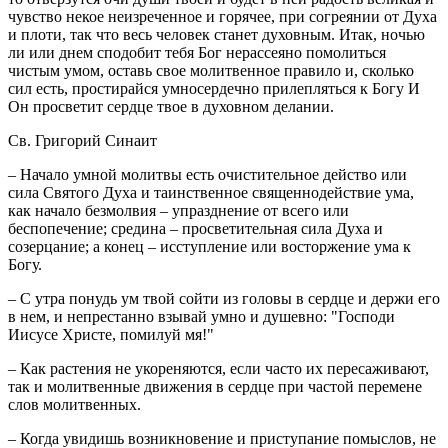
чувство некое неизреченное и горячее, при согреянии от Духа
и плоти, так что весь человек станет духовным. Итак, ночью
ли или днем сподобит тебя Бог нерассеяно помолиться
чистым умом, оставь свое молитвенное правило и, сколько
сил есть, простирайся умносердечно прилепляться к Богу И
Он просветит сердце твое в духовном делании.
Св. Григорий Синаит
– Начало умной молитвы есть очистительное действо или
сила Святого Духа и таинственное священнодействие ума,
как начало безмолвия – упразднение от всего или
беспопечение; средина – просветительная сила Духа и
созерцание; а конец – исступление или восторжение ума к
Богу.
– С утра понудь ум твой сойти из головы в сердце и держи его
в нем, и непрестанно взывай умно и душевно: "Господи
Иисусе Христе, помилуй мя!"
– Как растения не укореняются, если часто их пересаживают,
так и молитвенные движения в сердце при частой перемене
слов молитвенных.
– Когда увидишь возникновение и приступание помыслов, не