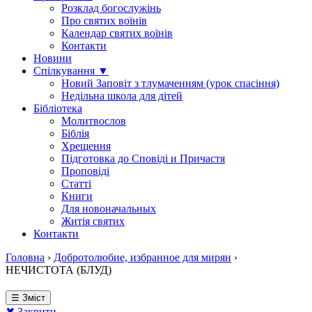
Розклад богослужінь
Про святих воїнів
Календар святих воїнів
Контакти
Новини
Спілкування ▼
Новий Заповіт з тлумаченням (урок спасіння)
Недільна школа для дітей
Бібліотека
Молитвослов
Біблія
Хрещення
Підготовка до Сповіді и Причастя
Проповіді
Статті
Книги
Для новоначальных
Житія святих
Контакти
Головна
›
Добротолюбие, избранное для мирян
›
НЕЧИСТОТА (БЛУД)
☰ Зміст
✖ Закрити