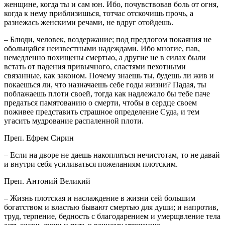
женщине, когда ты и сам юн. Ибо, почувствовав боль от огня,
когда к нему приблизишься, тотчас отскочишь прочь, а
разнежась женскими речами, не вдруг отойдешь.
– Блюди, человек, воздержание; под предлогом покаяния не
обольщайся неизвестными надеждами. Ибо многие, пав,
немедленно похищены смертью, а другие не в силах были
встать от падения привычного, сластями пехотными
связанные, как законом. Почему знаешь ты, будешь ли жив и
покаешься ли, что назначаешь себе годы жизни? Падая, ты
поблажаешь плоти своей, тогда как надлежало бы тебе паче
предаться памятованию о смерти, чтобы в сердце своем
поживее представить страшное определение Суда, и тем
угасить мудрование распаленной плоти.
Преп. Ефрем Сирин
– Если на дворе не даешь накопляться нечистотам, то не давай
и внутри себя усиливаться пожеланиям плотским.
Преп. Антоний Великий
– Жизнь плотская и наслаждение в жизни сей большим
богатством и властью бывают смертью для души; и напротив,
труд, терпение, бедность с благодарением и умерщвление тела