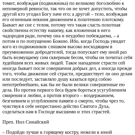
томит, возбуждая (подвижника) по великому боголюбию к
непомерной ревности, так что он не хочет допустить, чтобы
другой кто угодил Богу паче его; а другой – тело, возбуждая
его огненным некиим движением к похотению плотскому.
Бывает же сие с телом, потому что такая сласть похотная
свойственна естеству нашему, как вложенная в него
чадородия ради, почему она и неудобно побеждаема, – а
потом и по попущению Божию. Ибо, когда Господь увидит
кого из подвижников слишком высоко восходящим в
преумножении добродетелей, тогда попускает ему иной раз
быть возмущаему сим скверным бесом, чтобы он почитал себя
худейшим всех живых людей. Такое нападение страсти сей
иногда бывает после совершения добрых дел, а иногда прежде
того, чтобы движение сей страсти, предшествует ли оно делам
или последует, заставляло душу казаться пред собою
непотребнейшею, как бы не были велики совершенные ею
дела. Но против первого беса будем бороться усугублением
смирения и любви, а против второго – воздержанием,
безгневием и углублением памяти о смерти, чтобы чрез то,
чувствуя в себе непрестанно действо Святого Духа,
соделаться нам в Господе высшими и этих страстей.
Преп. Нил Синайский
– Подойди лучше к горящему костру, нежели к юной