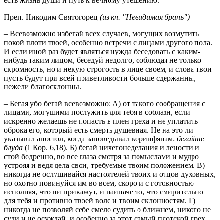
есть жизнь души и путь к вечному утешению.
Преп. Никодим Святогорец
(из кн. "Невидимая брань")
– Всевозможно избегай всех случаев, могущих возмутить
покой плоти твоей, особенно встречи с лицами другого пола.
И если иной раз будет являться нужда беседовать с каким-
нибудь таким лицом, беседуй недолго, соблюдая не только
скромность, но и некую строгость в лице своем, и слова твои
пусть будут при всей приветливости больше сдержанны,
нежели благосклонны.
– Бегая убо бегай всевозможно: А) от такого сообращения с
лицами, могущими послужить для тебя в соблазн, если
искренно желаешь не попасть в плен греха и не уплатить
оброка его, который есть смерть душевная. Не на это ли
указывал апостол, когда заповедывал коринфянам:
бегайте
блуда
(1 Кор. 6,18). Б) бегай ничегонеделания и лености и
стой бодренно, во все глаза смотря за помыслами и мудро
устрояя и ведя дела свои, требуемые твоим положением. В)
никогда не ослушивайся настоятелей твоих и отцов духовных,
но охотно повинуйся им во всем, скоро и с готовностью
исполняя, что ни прикажут, и наипаче то, что смирительно
для тебя и противно твоей воле и твоим склонностям. Г)
никогда не позволяй себе смело судить о ближнем, никого не
суди и не осуждай, и особенно за этот самый плотской грех,