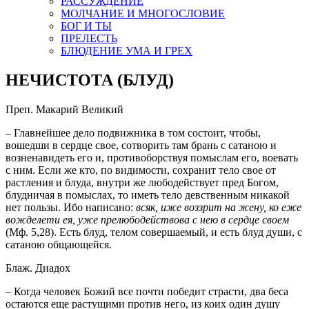
РАССУЖДЕНИЕ
МОЛЧАНИЕ И МНОГОСЛОВИЕ
БОГ И ТЫ
ПРЕЛЕСТЬ
БЛЮДЕНИЕ УМА И ГРЕХ
НЕЧИСТОТА (БЛУД)
Преп. Макарий Великий
– Главнейшее дело подвижника в том состоит, чтобы,
вошедши в сердце свое, сотворить там брань с сатаною и
возненавидеть его и, противоборствуя помыслам его, воевать
с ним. Если же кто, по видимости, сохранит тело свое от
растления и блуда, внутри же любодействует пред Богом,
блудничая в помыслах, то иметь тело девственным никакой
нет пользы. Ибо написано:
всяк, иже воззрит на жену, ко еже
вожделети ея, уже прелюбодействова с нею в сердце своем
(Мф. 5,28). Есть блуд, телом совершаемый, и есть блуд души, с
сатаною общающейся.
Блаж. Диадох
– Когда человек Божий все почти победит страсти, два беса
остаются еще растущими против него, из коих один душу