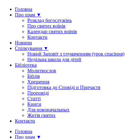
Головна
Про храм ▼
Розклад богослужінь
Про святих воїнів
Календар святих воїнів
Контакти
Новини
Спілкування ▼
Новий Заповіт з тлумаченням (урок спасіння)
Недільна школа для дітей
Бібліотека
Молитвослов
Біблія
Хрещення
Підготовка до Сповіді и Причастя
Проповіді
Статті
Книги
Для новоначальных
Житія святих
Контакти
Головна
Про храм ▼