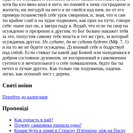
хотя бы кто явно впал в него, но поимей к нему сострадание и
жалость; ни негодуй на него и не смейся над ним, но от его
примера позаимствуй себе урок смирения, и, зная, что и сам
ты крайне слаб и на худое подвижен, как прах на пути, говори
себе: ныне пал он, а завтра паду я. Ведай, что если ты скор на
осуждение и презрение к другим, то Бог больно накажет тебя
за это, попустив самому тебе впасть в тот же грех, за который
осуждаешь других.
Не судите, да не судими будете
(Мф. 7, 1)
и на то же не будете осуждены. Д) внимай себе и бодрствуй
над собой. Если стяжал ты какой дар Божий или находишься в
добром состоянии духовном, не воспринимай в самомнении
суетного и мечтательного о себе помышления, будто бы ты
нечто и лучше других. Как только так подумаешь, падешь
легко, как осенний лист с дерева.
Святі воїни
Перейти до календаря
Проповіді
Как попасть в рай?
Почему самарянка пришла одна?
Краще бути в храмі в Страсну П'ятницю, ніж на Пасху