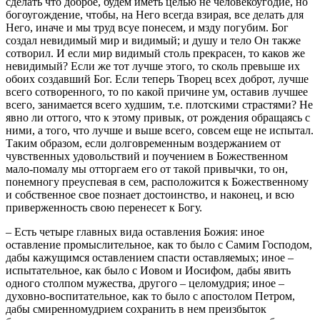
сделать что доброе, будем иметь целью не человекоугодие, но
богоугождение, чтобы, на Него всегда взирая, все делать для
Него, иначе и мы труд всуе понесем, и мзду погубим. Бог
создал невидимый мир и видимый; и душу и тело Он также
сотворил. И если мир видимый столь прекрасен, то каков же
невидимый? Если же тот лучше этого, то сколь превыше их
обоих создавший Бог. Если теперь Творец всех доброт, лучше
всего сотворенного, то по какой причине ум, оставив лучшее
всего, занимается всего худшим, т.е. плотскими страстями? Не
явно ли оттого, что к этому привык, от рождения обращаясь с
ними, а того, что лучше и выше всего, совсем еще не испытал.
Таким образом, если долговременным воздержанием от
чувственных удовольствий и поучением в Божественном
мало-помалу мы отторгаем его от такой привычки, то он,
понемногу преуспевая в сем, расположится к Божественному
и собственное свое познает достоинство, и наконец, и всю
приверженность свою перенесет к Богу.
– Есть четыре главных вида оставления Божия: иное
оставление промыслительное, как то было с Самим Господом,
дабы кажущимся оставлением спасти оставляемых; иное –
испытательное, как было с Иовом и Иосифом, дабы явить
одного столпом мужества, другого – целомудрия; иное –
духовно-воспитательное, как то было с апостолом Петром,
дабы смиренномудрием сохранить в нем преизбыток