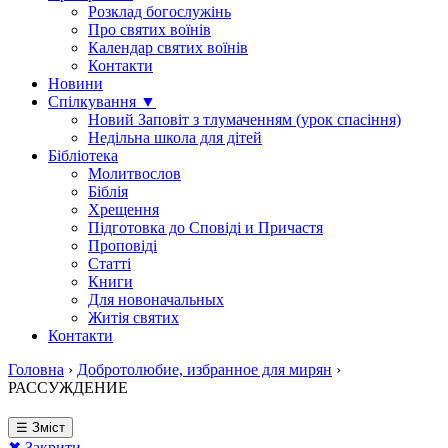
Розклад богослужінь
Про святих воїнів
Календар святих воїнів
Контакти
Новини
Спілкування ▼
Новий Заповіт з тлумаченням (урок спасіння)
Недільна школа для дітей
Бібліотека
Молитвослов
Біблія
Хрещення
Підготовка до Сповіді и Причастя
Проповіді
Статті
Книги
Для новоначальных
Житія святих
Контакти
Головна
›
Добротолюбие, избранное для мирян
›
РАССУЖДЕНИЕ
☰ Зміст
✖ Закрити