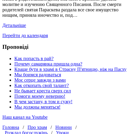
молитве и изучению Священного Писания. После смерти
родителей святая Параскева раздала все свое имущество
нищим, приняла иночество и, под…
Детальніше
Перейти до календаря
Проповіді
Как попасть в рай?
Почему самарянка пришла одна?
Краще бути в храмі в Страсну П'ятницю, ніж на Пасху
Мы боимся радоваться
Моє серце завжди з вами
Как откопать свой талант?
Не бывает креста сверх сил
Помоги моему неверию!
В чем застану, в том и сужу!
Мы должны меняться!
Наш канал на Youtube
Головна
/
Про храм
/
Новини
/
Розклад богослужінь
/
Уроки