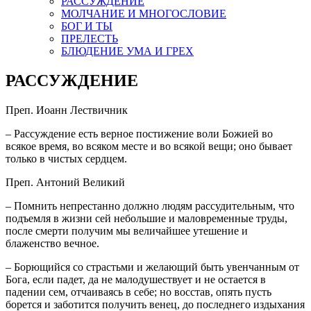
РАССУЖДЕНИЕ
МОЛЧАНИЕ И МНОГОСЛОВИЕ
БОГ И ТЫ
ПРЕЛЕСТЬ
БЛЮДЕНИЕ УМА И ГРЕХ
РАССУЖДЕНИЕ
Преп. Иоанн Лествичник
– Рассуждение есть верное постижение воли Божией во
всякое время, во всяком месте и во всякой вещи; оно бывает
только в чистых сердцем.
Преп. Антоний Великий
– Помнить непрестанно должно людям рассудительным, что
подъемля в жизни сей небольшие и маловременные труды,
после смерти получим мы величайшее утешение и
блаженство вечное.
– Борющийся со страстьми и желающий быть увенчанным от
Бога, если падет, да не малодушествует и не остается в
падении сем, отчаиваясь в себе; но восстав, опять пусть
борется и заботится получить венец, до последнего издыхания