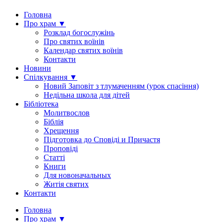
Головна
Про храм ▼
Розклад богослужінь
Про святих воїнів
Календар святих воїнів
Контакти
Новини
Спілкування ▼
Новий Заповіт з тлумаченням (урок спасіння)
Недільна школа для дітей
Бібліотека
Молитвослов
Біблія
Хрещення
Підготовка до Сповіді и Причастя
Проповіді
Статті
Книги
Для новоначальных
Житія святих
Контакти
Головна
Про храм ▼