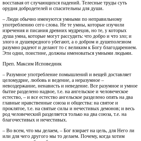
восставая от случающихся падений. Телесные труды суть
орудия добродетелей и спасительны для души.
– Люди обычно именуются умными по неправильному
употреблению сего слова. Не те умны, которые изучили
изречения и писания древних мудрецов, но те, у которых
душа умна, которые могут рассудить: что добро и что зло; и
злого и душевредного убегают, а о добром и душеполезном
разумно радеют и делают то с великим к Богу благодарением.
Эти одни, поистине, должны именоваться умными людьми.
Преп. Максим Исповедник
– Разумное употребление помышлений и вещей доставляет
целомудрие, любовь и ведение, а неразумное –
невоздержание, ненависть и неведение. Все разумное и умное
бытие разделено надвое, т.е. на ангельское и человеческое
естество, – и все естество ангельское разделено опять на два
главные нравственные союза и общества: на святое и
проклятое, т.е. на святые силы и нечестивых демонов; и весь
род человеческий разделяется только на два союза, т.е. на
благочестивых и нечестивых.
– Во всем, что мы делаем, – Бог взирает на цель, для Него ли
или для чего другого мы то делаем. Почему, когда хотим