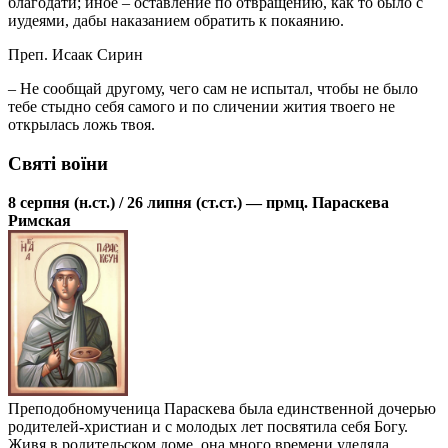
благодати; иное – оставление по отвращению, как то было с
иудеями, дабы наказанием обратить к покаянию.
Преп. Исаак Сирин
– Не сообщай другому, чего сам не испытал, чтобы не было
тебе стыдно себя самого и по сличении жития твоего не
открылась ложь твоя.
Святі воїни
8 серпня (н.ст.) / 26 липня (ст.ст.) — прмц. Параскева
Римская
Преподобномученица Параскева была единственной дочерью
родителей-христиан и с молодых лет посвятила себя Богу.
Живя в родительском доме, она много времени уделяла