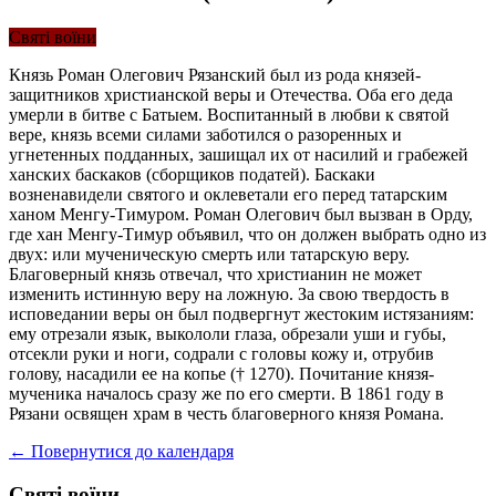
Святі воїни
Князь Роман Олегович Рязанский был из рода князей-
защитников христианской веры и Отечества. Оба его деда
умерли в битве с Батыем. Воспитанный в любви к святой
вере, князь всеми силами заботился о разоренных и
угнетенных подданных, зашищал их от насилий и грабежей
ханских баскаков (сборщиков податей). Баскаки
возненавидели святого и оклеветали его перед татарским
ханом Менгу-Тимуром. Роман Олегович был вызван в Орду,
где хан Менгу-Тимур объявил, что он должен выбрать одно из
двух: или мученическую смерть или татарскую веру.
Благоверный князь отвечал, что христианин не может
изменить истинную веру на ложную. За свою твердость в
исповедании веры он был подвергнут жестоким истязаниям:
ему отрезали язык, выкололи глаза, обрезали уши и губы,
отсекли руки и ноги, содрали с головы кожу и, отрубив
голову, насадили ее на копье († 1270). Почитание князя-
мученика началось сразу же по его смерти. В 1861 году в
Рязани освящен храм в честь благоверного князя Романа.
← Повернутися до календаря
Святі воїни