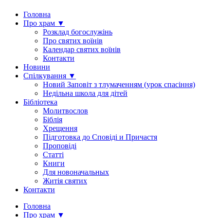
Головна
Про храм ▼
Розклад богослужінь
Про святих воїнів
Календар святих воїнів
Контакти
Новини
Спілкування ▼
Новий Заповіт з тлумаченням (урок спасіння)
Недільна школа для дітей
Бібліотека
Молитвослов
Біблія
Хрещення
Підготовка до Сповіді и Причастя
Проповіді
Статті
Книги
Для новоначальных
Житія святих
Контакти
Головна
Про храм ▼