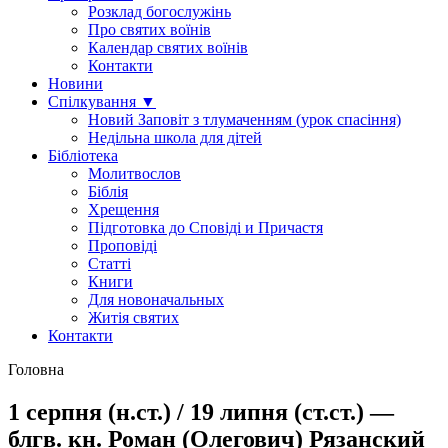
Розклад богослужінь
Про святих воїнів
Календар святих воїнів
Контакти
Новини
Спілкування ▼
Новий Заповіт з тлумаченням (урок спасіння)
Недільна школа для дітей
Бібліотека
Молитвослов
Біблія
Хрещення
Підготовка до Сповіді и Причастя
Проповіді
Статті
Книги
Для новоначальных
Житія святих
Контакти
Головна
1 серпня (н.ст.) / 19 липня (ст.ст.) —
блгв. кн. Роман (Олегович) Рязанский