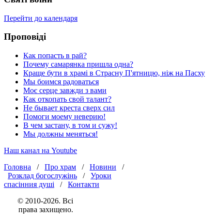
Перейти до календаря
Проповіді
Как попасть в рай?
Почему самарянка пришла одна?
Краще бути в храмі в Страсну П'ятницю, ніж на Пасху
Мы боимся радоваться
Моє серце завжди з вами
Как откопать свой талант?
Не бывает креста сверх сил
Помоги моему неверию!
В чем застану, в том и сужу!
Мы должны меняться!
Наш канал на Youtube
Головна
/
Про храм
/
Новини
/
Розклад богослужінь
/
Уроки
спасінния душі
/
Контакти
© 2010-2026. Всі
права захищено.