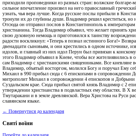
приходили проповедники из разных стран: волжские болгаре-му
сильное впечатление произвел на него православный гречески
узнать, чья вера лучше. Когда русские послы прибыли в Конс
тронули их до глубины души. Владимир решил креститься, но н
Отсюда он отправил послов в Константинополь к императорам 
христианина. Тогда Владимир объявил, что желает принять хри
свою духовную немощь и приготовился к таинству возрождения
радости воскликнул: «Теперь я познал истинного Бога!» Возв
двенадцати сыновьям, и они крестились в одном источнике, и
идолов, и главный из них идол Перун был привязан к конскому
этого Владимир объявил в Киеве, чтобы все жителиявились в 
сам Владимир с христианскими священниками. Все киевляне вош
Владимир, объятый восторгом, молился Богу и поручал Ему себ
Михаил в 990 прибыл сюда с 6 епископами в сопровождении До
митрополит Михаил в сопровождении 4 епископов и Добрыни пр
Суздальском крае. Сюда прибыл святой князь Владимир с 2 епи
утверждении христианства в подвластных ему областях. В Х в
Тмутаракани и в земле древлянской. Вера Христова на Руси р
славянском языке.
← Повернутися до календаря
Святі воїни
Перейти до календаря