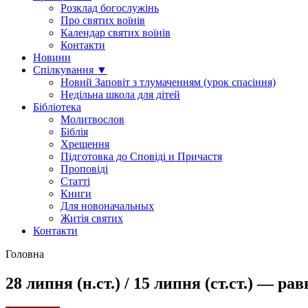
Розклад богослужінь
Про святих воїнів
Календар святих воїнів
Контакти
Новини
Спілкування ▼
Новий Заповіт з тлумаченням (урок спасіння)
Недільна школа для дітей
Бібліотека
Молитвослов
Біблія
Хрещення
Підготовка до Сповіді и Причастя
Проповіді
Статті
Книги
Для новоначальных
Житія святих
Контакти
Головна
28 липня (н.ст.) / 15 липня (ст.ст.) — р