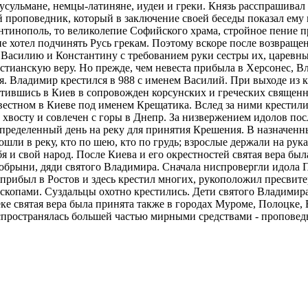
сульмане, немцы-латиняне, иудеи и греки. Князь расспрашивал о
й проповедник, который в заключение своей беседы показал ему
тантинополь, то великолепие Софийского храма, стройное пение
е хотел подчинять Русь грекам. Поэтому вскоре после возвраще
Василию и Константину с требованием руки сестры их, царевны 
стианскую веру. Но прежде, чем невеста прибыла в Херсонес, В
. Владимир крестился в 988 с именем Василий. При выходе из 
ратившись в Киев в сопровожден корсунских и греческих священ
звестном в Киеве под именем Крещатика. Вслед за ними крестил
 хвосту и совлечен с горы в Днепр. За низвержением идолов по
определенный день на реку для принятия Крешения. В назначенн
ли в реку, кто по шею, кто по грудь; взрослые держали на рука
я и свой народ. После Киева и его окрестностей святая вера б
брыни, дяди святого Владимира. Сначала ниспровергли идола Пе
ибыл в Ростов и здесь крестил многих, рукоположил пресвитеро
скопами. Суздальцы охотно крестились. Дети святого Владимира
еке святая вера была принята также в городах Муроме, Полоцке
аспространялась большей частью мирными средствами - проповед