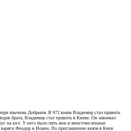
тери язычник Добрыня. В 972 князь Владимир стал править
едив брата, Владимир стал править в Киеве. Он завоевал
Буг на юге. У него было пять жен и многочисленные
а варяги Феодор и Иоанн. По приглашению князя в Киев