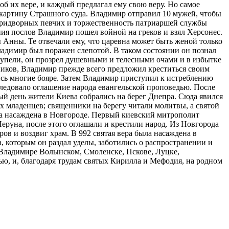
б их вере, и каждый предлагал ему свою веру. Но самое
 картину Страшного суда. Владимир отправил 10 мужей, чтобы
 придворных певчих и торжественность патриаршей службы
ния послов Владимир пошел войной на греков и взял Херсонес.
Анны. Те отвечали ему, что царевна может быть женой только
ладимир был поражен слепотой. В таком состоянии он познал
купели, он прозрел душевными и телесными очами и в избытке
ников, Владимир прежде всего предложил креститься своим
ись многие бояре. Затем Владимир приступил к истреблению
следовало оглашение народа евангельской проповедью. После
ый день жители Киева собрались на берег Днепра. Сюда явился
х младенцев; священники на берегу читали молитвы, а святой
ыла насаждена в Новгороде. Первый киевский митрополит
руна, после этого оглашали и крестили народ. Из Новгорода
в и воздвиг храм. В 992 святая вера была насаждена в
, которым он раздал уделы, заботились о распространении и
, Владимире Волынском, Смоленске, Пскове, Луцке,
ью, и, благодаря трудам святых Кирилла и Мефодия, на родном