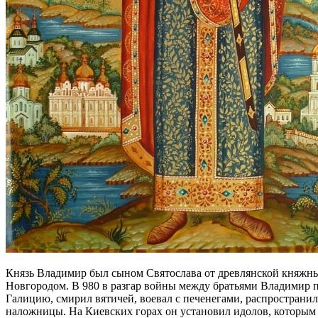
Князь Владимир был сыном Святослава от древлянской княжны
Новгородом. В 980 в разгар войны между братьями Владимир п
Галицию, смирил вятичей, воевал с печенегами, распространил
наложницы. На Киевских горах он установил идолов, которым 