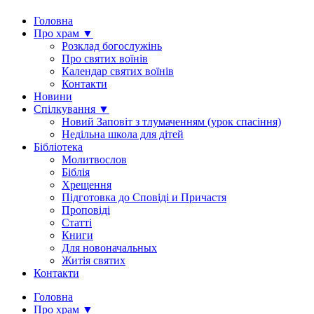
Головна
Про храм ▼
Розклад богослужінь
Про святих воїнів
Календар святих воїнів
Контакти
Новини
Спілкування ▼
Новий Заповіт з тлумаченням (урок спасіння)
Недільна школа для дітей
Бібліотека
Молитвослов
Біблія
Хрещення
Підготовка до Сповіді и Причастя
Проповіді
Статті
Книги
Для новоначальных
Житія святих
Контакти
Головна
Про храм ▼