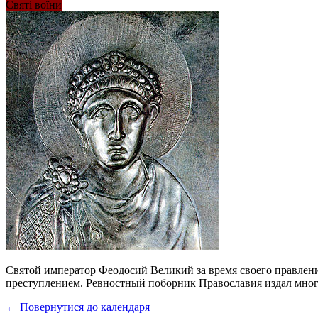
Святі воїни
Святой император Феодосий Великий за время своего правления
преступлением. Ревностный поборник Православия издал много 
← Повернутися до календаря