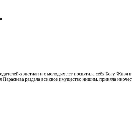
ая
ителей-христиан и с молодых лет посвятила себя Богу. Живя в 
 Параскева раздала все свое имущество нищим, приняла иночес