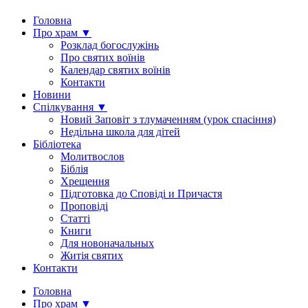
Головна
Про храм ▼
Розклад богослужінь
Про святих воїнів
Календар святих воїнів
Контакти
Новини
Спілкування ▼
Новий Заповіт з тлумаченням (урок спасіння)
Недільна школа для дітей
Бібліотека
Молитвослов
Біблія
Хрещення
Підготовка до Сповіді и Причастя
Проповіді
Статті
Книги
Для новоначальных
Житія святих
Контакти
Головна
Про храм ▼