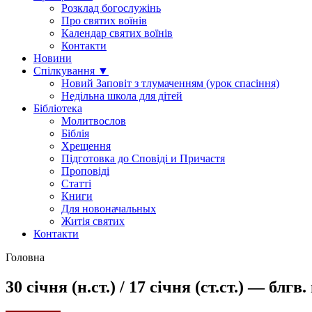
Розклад богослужінь
Про святих воїнів
Календар святих воїнів
Контакти
Новини
Спілкування ▼
Новий Заповіт з тлумаченням (урок спасіння)
Недільна школа для дітей
Бібліотека
Молитвослов
Біблія
Хрещення
Підготовка до Сповіді и Причастя
Проповіді
Статті
Книги
Для новоначальных
Житія святих
Контакти
Головна
30 січня (н.ст.) / 17 січня (ст.ст.) — бл