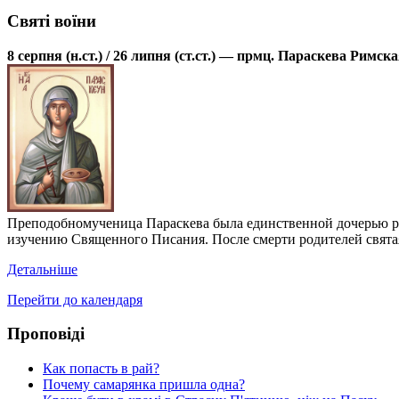
Святі воїни
8 серпня (н.ст.) / 26 липня (ст.ст.) — прмц. Параскева Римск
Преподобномученица Параскева была единственной дочерью род
изучению Священного Писания. После смерти родителей святая
Детальніше
Перейти до календаря
Проповіді
Как попасть в рай?
Почему самарянка пришла одна?