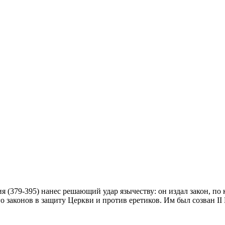
 (379-395) нанес решающий удар язычеству: он издал закон, по
законов в защиту Церкви и против еретиков. Им был созван II 