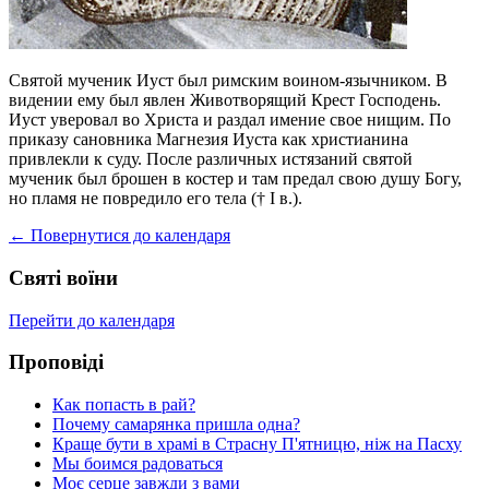
Святой мученик Иуст был римским воином-язычником. В
видении ему был явлен Животворящий Крест Господень.
Иуст уверовал во Христа и раздал имение свое нищим. По
приказу сановника Магнезия Иуста как христианина
привлекли к суду. После различных истязаний святой
мученик был брошен в костер и там предал свою душу Богу,
но пламя не повредило его тела († I в.).
← Повернутися до календаря
Святі воїни
Перейти до календаря
Проповіді
Как попасть в рай?
Почему самарянка пришла одна?
Краще бути в храмі в Страсну П'ятницю, ніж на Пасху
Мы боимся радоваться
Моє серце завжди з вами