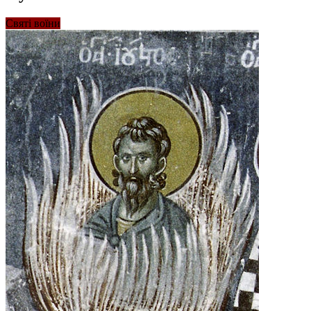
Святі воїни