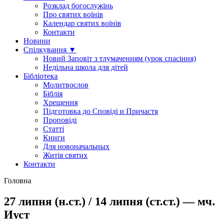
Розклад богослужінь
Про святих воїнів
Календар святих воїнів
Контакти
Новини
Спілкування ▼
Новий Заповіт з тлумаченням (урок спасіння)
Недільна школа для дітей
Бібліотека
Молитвослов
Біблія
Хрещення
Підготовка до Сповіді и Причастя
Проповіді
Статті
Книги
Для новоначальных
Житія святих
Контакти
Головна
27 липня (н.ст.) / 14 липня (ст.ст.) — мч.
Иуст