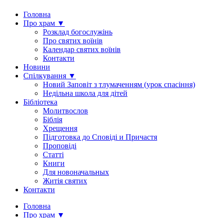
Головна
Про храм ▼
Розклад богослужінь
Про святих воїнів
Календар святих воїнів
Контакти
Новини
Спілкування ▼
Новий Заповіт з тлумаченням (урок спасіння)
Недільна школа для дітей
Бібліотека
Молитвослов
Біблія
Хрещення
Підготовка до Сповіді и Причастя
Проповіді
Статті
Книги
Для новоначальных
Житія святих
Контакти
Головна
Про храм ▼