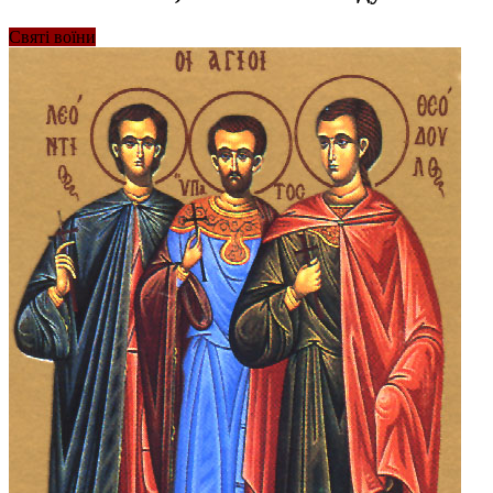
Святі воїни