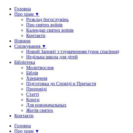
Головна
Про храм ▼
Розклад богослужінь
Про святих воїнів
Календар святих воїнів
Контакти
Новини
Спілкування ▼
Новий Заповіт з тлумаченням (урок спасіння)
Недільна школа для дітей
Бібліотека
Молитвослов
Біблія
Хрещення
Підготовка до Сповіді и Причастя
Проповіді
Статті
Книги
Для новоначальных
Житія святих
Контакти
Головна
Про храм ▼