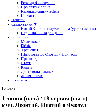
Розклад богослужінь
Про святих воїнів
Календар святих воїнів
Контакти
Новини
Спілкування ▼
Новий Заповіт з тлумаченням (урок спасіння)
Недільна школа для дітей
Бібліотека
Молитвослов
Біблія
Хрещення
Підготовка до Сповіді и Причастя
Проповіді
Статті
Книги
Для новоначальных
Житія святих
Контакти
Головна
1 липня (н.ст.) / 18 червня (ст.ст.) —
мчч. Леонтий, Ипатий и Феодул