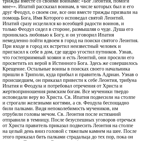
трижды вместе со своими воинами: «Бог Леонтия, помоги
мне»». Ипатий рассказал воинам, в числе которых был и его
друг Феодул, о своем сне, все они вместе трижды призвали на
помощь Бога, Имя Которого исповедал святой Леонтий.
Ипатий сразу исцелился ко всеобщей радости воинов, и
только Феодул сидел в стороне, размышляя о чуде. Душа его
прониклась любовью к Богу, и он уговорил Ипатия
немедленно пойти вдвоем в город на поиски святого Леонтия.
При входе в город их встретил неизвестный человек и
пригласил к себе в дом, где щедро угостил путников. Узнав,
что гостеприимный хозяин и есть Леонтий, они просили его
просветить их верой в Истинного Бога. Здесь же совершилось
Крещение. Остальные воины в поисках своего начальника
пришли в Триполи, куда прибыл и правитель Адриан. Узнав о
происшедшем, он приказал привести к себе Леонтия, трибуна
Ипатия и Феодула и потребовал отречения от Христа и
жертвоприношения римским богам. Все мученики твердо
исповедали веру во Христа. Св. Ипатия подвесили на столпе
и строгали железными когтями, а св. Феодула беспощадно
били палками. Видя непоколебимость мучеников, им
отрубили головы мечом. Св. Леонтия после истязаний
отправили в темницу. После безуспешных уговоров отречься
от Христа правитель приказал подвесить Леонтия на столпе
на целый день вниз головой с тяжелым камнем на шее. После
этого приказал бить палками страдальца до тех пор, пока он