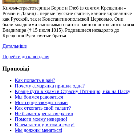
Князья-страстотерпцы Борис и Глеб (в святом Крещении -
Роман и Давид) - первые русские святые, канонизированные
как Русской, так и Константинопольской Церковью. Они
были младшими сыновьями святого равноапостольного князя
Владимира († 15 июля 1015). Родившиеся незадолго до
Крещения Руси святые братья…
Детальніше
Перейти до календаря
Проповіді
Как попасть в рай?
Почему самарянка пришла одна?
Краще бути в храмі в Страсну П'ятницю, ніж на Пасху
Мы боимся радоваться
Моє серце завжди з вами
Как откопать свой талант?
Не бывает креста сверх сил
Помоги моему неверию!
В чем застану, в том и сужу!
Мы должны меняться!