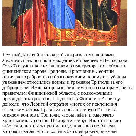
Леонтий, Ипатий и Феодул были римскими воинами.
Леонтий, грек по происхождению, в правление Веспасиана
(70-79) служил военачальником в императорских войсках в
финикийском городе Триполи. Христианин Леонтий
отличался храбростью и благоразумием, к нему с глубоким
уважением относились воины и граждане Триполи за его
добродетели. Император назначил римского сенатора Адриана
правителем Финикийской области, с полномочиями
преследовать христиан. По дороге в Финикию Адриану
донесли, что Леонтий отвратил многих от поклонения
языческим богам. Правитель послал трибуна Ипатия с
отрядом воинов в Триполи, чтобы найти и задержать
христианина Леонтия. По дороге трибун Ипатий сильно
заболел и, находясь при смерти, увидел во сне Ангела,
который сказал: «Если хочешь быть здоровым, воззови