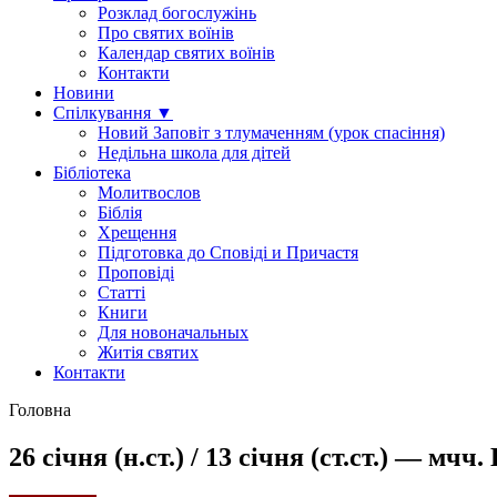
Розклад богослужінь
Про святих воїнів
Календар святих воїнів
Контакти
Новини
Спілкування ▼
Новий Заповіт з тлумаченням (урок спасіння)
Недільна школа для дітей
Бібліотека
Молитвослов
Біблія
Хрещення
Підготовка до Сповіді и Причастя
Проповіді
Статті
Книги
Для новоначальных
Житія святих
Контакти
Головна
26 січня (н.ст.) / 13 січня (ст.ст.) — мч