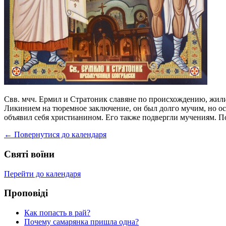
Свв. мчч. Ермил и Стратоник славяне по происхождению, жили
Ликинием на тюремное заключение, он был долго мучим, но о
объявил себя христианином. Его также подвергли мучениям. П
← Повернутися до календаря
Святі воїни
Перейти до календаря
Проповіді
Как попасть в рай?
Почему самарянка пришла одна?