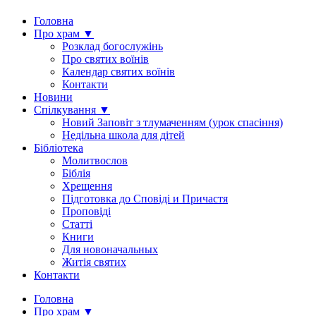
Головна
Про храм ▼
Розклад богослужінь
Про святих воїнів
Календар святих воїнів
Контакти
Новини
Спілкування ▼
Новий Заповіт з тлумаченням (урок спасіння)
Недільна школа для дітей
Бібліотека
Молитвослов
Біблія
Хрещення
Підготовка до Сповіді и Причастя
Проповіді
Статті
Книги
Для новоначальных
Житія святих
Контакти
Головна
Про храм ▼