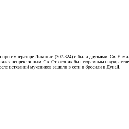
 при императоре Ликинии (307-324) и были друзьями. Св. Ерми
стался непреклонным. Св. Стратоник был тюремным надзирателе
осле истязаний мучеников зашили в сети и бросили в Дунай.