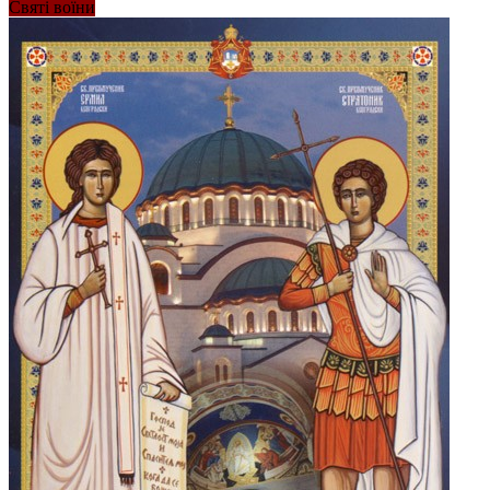
Святі воїни