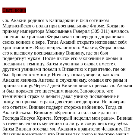
Святі воїни
Св. Акакий родился в Каппадокии и был сотником
Мартисийского полка при военачальнике Фирме. Когда по
приказу императора Максимиана Галерия (305-311) началось
гонение на христиан Фирм начал поочередно допрашивать
своих воинов о вере. Тогда Акакий открыто исповедал себя
христианином. Видя непреклонность Акакия, Фирм послал
его к высшему военачальнику Вивиану, где он был
подвергнут мукам. После пыток его заключили в оковы и
посадили в темницу. Затем мученика в оковах вместе с
другими узниками повели в Византию к правителю, где он
был брошен в темницу. Ночью узники увидели, как к св.
Акакию явились Ангелы и служили ему, омывая его раны и
принося пищу. Через 7 дней Вивиан вновь призвал св. Акакия
и был поражен его цветущим видом. Заподозрив, что
темничный страж за деньги давал узнику послабление и
пищу, он призвал стража для строгого допроса. Не поверив
его ответам, Вивиан подверг сторожа избиению. Тогда св.
Акакий сказал Вивиану: «Крепость и сила мне даны от
Господа Иисуса Христа, Который исцелил мои раны». Вивиан
в гневе велел бить мученика по лицу и сокрушить ему зубы.
Затем Вивиан отослал мч. Акакия к правителю Флаккину. Но
Флаккин возмутился, что Вивиан так долго и жестоко мучил