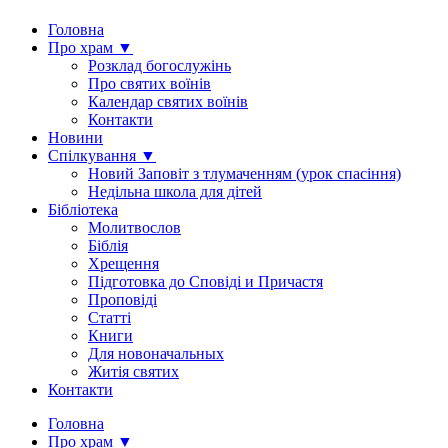
Головна
Про храм ▼
Розклад богослужінь
Про святих воїнів
Календар святих воїнів
Контакти
Новини
Спілкування ▼
Новий Заповіт з тлумаченням (урок спасіння)
Недільна школа для дітей
Бібліотека
Молитвослов
Біблія
Хрещення
Підготовка до Сповіді и Причастя
Проповіді
Статті
Книги
Для новоначальных
Житія святих
Контакти
Головна
Про храм ▼