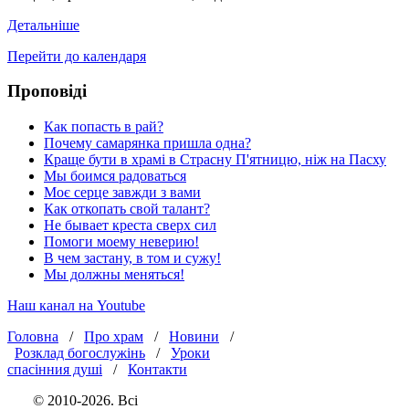
Детальніше
Перейти до календаря
Проповіді
Как попасть в рай?
Почему самарянка пришла одна?
Краще бути в храмі в Страсну П'ятницю, ніж на Пасху
Мы боимся радоваться
Моє серце завжди з вами
Как откопать свой талант?
Не бывает креста сверх сил
Помоги моему неверию!
В чем застану, в том и сужу!
Мы должны меняться!
Наш канал на Youtube
Головна
/
Про храм
/
Новини
/
Розклад богослужінь
/
Уроки
спасінния душі
/
Контакти
© 2010-2026. Всі