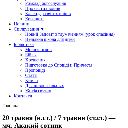
Розклад богослужінь
Про святих воїнів
Календар святих воїнів
Контакти
Новини
Спілкування ▼
Новий Заповіт з тлумаченням (урок спасіння)
Недільна школа для дітей
Бібліотека
Молитвослов
Біблія
Хрещення
Підготовка до Сповіді и Причастя
Проповіді
Статті
Книги
Для новоначальных
Житія святих
Контакти
Головна
20 травня (н.ст.) / 7 травня (ст.ст.) —
мч. Акакий сотник