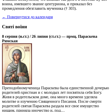
воина, имевшего звание центуриона, и приказал без
промедления обезглавить мученика († 303).
← Повернутися до календаря
Святі воїни
8 серпня (н.ст.) / 26 липня (ст.ст.) — прмц. Параскева
Римская
Преподобномученица Параскева была единственной дочерью
родителей-христиан и с молодых лет посвятила себя Богу.
Живя в родительском доме, она много времени уделяла
молитве и изучению Священного Писания. После смерти
родителей святая Параскева раздала все свое имущество
нищим, приняла иночество и, под…