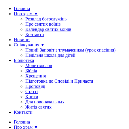
Головна
Про храм ▼
Розклад богослужінь
Про святих воїнів
Календар святих воїнів
Контакти
Новини
Спілкування ▼
Новий Заповіт з тлумаченням (урок спасіння)
Недільна школа для дітей
Бібліотека
Молитвослов
Біблія
Хрещення
Підготовка до Сповіді и Причастя
Проповіді
Статті
Книги
Для новоначальных
Житія святих
Контакти
Головна
Про храм ▼