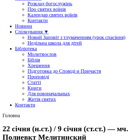
Розклад богослужінь
Про святих воїнів
Календар святих воїнів
Контакти
Новини
Спілкування ▼
Новий Заповіт з тлумаченням (урок спасіння)
Недільна школа для дітей
Бібліотека
Молитвослов
Біблія
Хрещення
Підготовка до Сповіді и Причастя
Проповіді
Статті
Книги
Для новоначальных
Житія святих
Контакти
Головна
22 січня (н.ст.) / 9 січня (ст.ст.) — мч.
Полиевкт Мелитинский