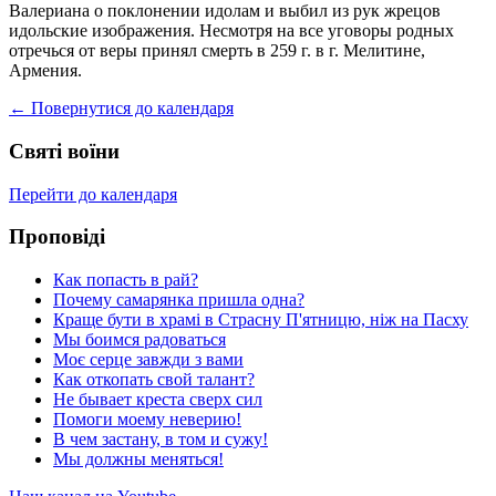
Валериана о поклонении идолам и выбил из рук жрецов
идольские изображения. Несмотря на все уговоры родных
отречься от веры принял смерть в 259 г. в г. Мелитине,
Армения.
← Повернутися до календаря
Святі воїни
Перейти до календаря
Проповіді
Как попасть в рай?
Почему самарянка пришла одна?
Краще бути в храмі в Страсну П'ятницю, ніж на Пасху
Мы боимся радоваться
Моє серце завжди з вами
Как откопать свой талант?
Не бывает креста сверх сил
Помоги моему неверию!
В чем застану, в том и сужу!
Мы должны меняться!