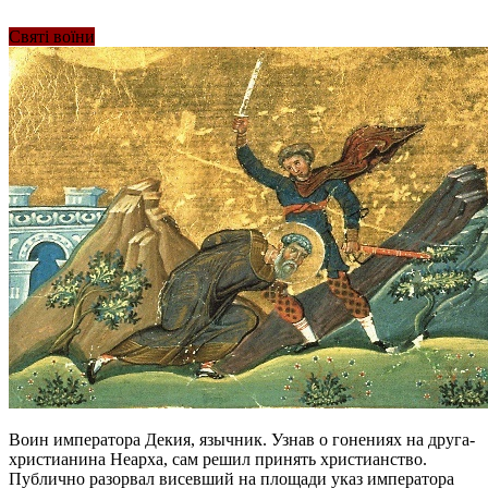
Святі воїни
Воин императора Декия, язычник. Узнав о гонениях на друга-
христианина Неарха, сам решил принять христианство.
Публично разорвал висевший на площади указ императора