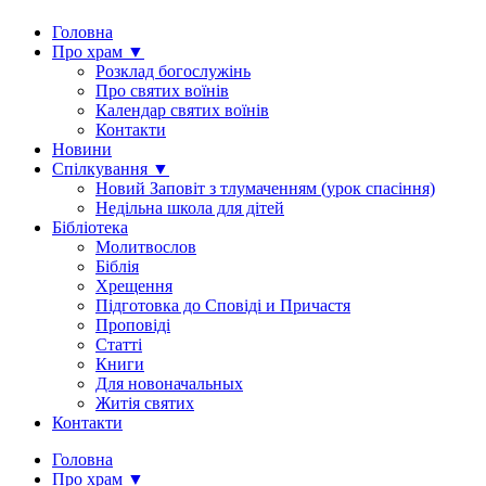
Головна
Про храм ▼
Розклад богослужінь
Про святих воїнів
Календар святих воїнів
Контакти
Новини
Спілкування ▼
Новий Заповіт з тлумаченням (урок спасіння)
Недільна школа для дітей
Бібліотека
Молитвослов
Біблія
Хрещення
Підготовка до Сповіді и Причастя
Проповіді
Статті
Книги
Для новоначальных
Житія святих
Контакти
Головна
Про храм ▼