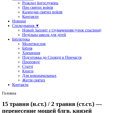
Розклад богослужінь
Про святих воїнів
Календар святих воїнів
Контакти
Новини
Спілкування ▼
Новий Заповіт з тлумаченням (урок спасіння)
Недільна школа для дітей
Бібліотека
Молитвослов
Біблія
Хрещення
Підготовка до Сповіді и Причастя
Проповіді
Статті
Книги
Для новоначальных
Житія святих
Контакти
Головна
15 травня (н.ст.) / 2 травня (ст.ст.) —
перенесение мощей блгв. князей