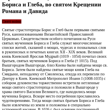
Бориса и Глеба, во святом Крещении
Романа и Давида
Святі воїни
Святые страстотерпцы Борис и Глеб были первыми святыми
Руси, канонизованными Византийской Православной
Церковью. Свидетельством особого почитания на Руси
святых мучеников Бориса и Глеба служат многочисленные
списки житий, сказаний о мощах, чудесах и похвальных слов
в рукописных и печатных книгах XII - XIX веков. Великий
князь Киевский Ярослав Мудрый (1019 - 1054) почитал своих
братьев, святых мучеников Бориса и Глеба († 1015). Под
Вышгородом Вышгороде, близ Киева были найдены мощи св.
Бориса. Затем были найдены святые мощи князя Глеба на
Смядыни, неподалеку от Смоленска, откуда их перевезли по
Днепру в Киев. Киевский Митрополит Иоанн I (1008-1035) с
собором духовенства торжественно встретили нетленные
мощи святого страстотерпца и положили в Вышгороде у
храма святого Василия Великого, где находились мощи
мученика Бориса. Вскоре место погребения прославилось
чудотворениями. Тогда мощи святых братьев Бориса и Глеба
были извлечены из земли и положены в специально
устроенной часовне. В 1026 г. был освящен построенный