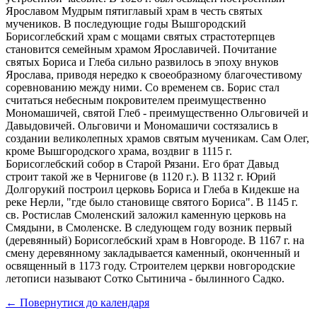
Ярославом Мудрым пятиглавый храм в честь святых
мучеников. В последующие годы Вышгородский
Борисоглебский храм с мощами святых страстотерпцев
становится семейным храмом Ярославичей. Почитание
святых Бориса и Глеба сильно развилось в эпоху внуков
Ярослава, приводя нередко к своеобразному благочестивому
соревнованию между ними. Со временем св. Борис стал
считаться небесным покровителем преимущественно
Мономашичей, святой Глеб - преимущественно Ольговичей и
Давыдовичей. Ольговичи и Мономашичи состязались в
создании великолепных храмов святым мученикам. Сам Олег,
кроме Вышгородского храма, воздвиг в 1115 г.
Борисоглебский собор в Старой Рязани. Его брат Давыд
строит такой же в Чернигове (в 1120 г.). В 1132 г. Юрий
Долгорукий построил церковь Бориса и Глеба в Кидекше на
реке Нерли, "где было становище святого Бориса". В 1145 г.
св. Ростислав Смоленский заложил каменную церковь на
Смядыни, в Смоленске. В следующем году возник первый
(деревянный) Борисоглебский храм в Новгороде. В 1167 г. на
смену деревянному закладывается каменный, оконченный и
освященный в 1173 году. Строителем церкви новгородские
летописи называют Сотко Сытинича - былинного Садко.
← Повернутися до календаря